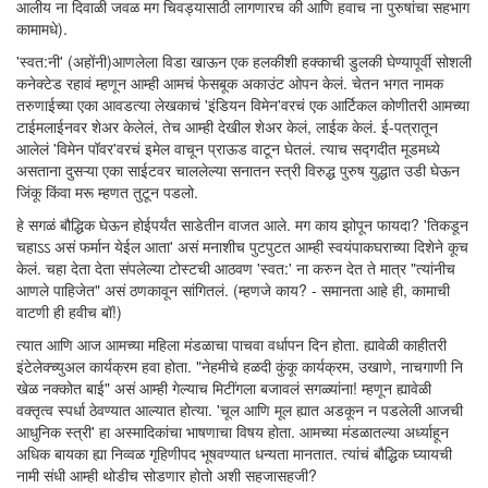
आलीय ना दिवाळी जवळ मग चिवड्यासाठी लागणारच की आणि हवाच ना पुरुषांचा सहभाग
कामामधे).
'स्वत:नी' (अहोंनी)आणलेला विडा खाऊन एक हलकीशी हक्काची डुलकी घेण्यापूर्वी सोशली
कनेक्टेड रहावं म्हणून आम्ही आमचं फेसबूक अकाउंट ओपन केलं. चेतन भगत नामक
तरुणाईच्या एका आवडत्या लेखकाचं 'इंडियन विमेन'वरचं एक आर्टिकल कोणीतरी आमच्या
टाईमलाईनवर शेअर केलेलं, तेच आम्ही देखील शेअर केलं, लाईक केलं. ई-पत्रातून
आलेलं 'विमेन पॉवर'वरचं इमेल वाचून प्राऊड वाटून घेतलं. त्याच सद्गदीत मूडमध्ये
असताना दुसऱ्या एका साईटवर चाललेल्या सनातन स्त्री विरुद्ध पुरुष युद्धात उडी घेऊन
जिंकू किंवा मरू म्हणत तुटून पडलो.
हे सगळं बौद्धिक घेऊन होईपर्यंत साडेतीन वाजत आले. मग काय झोपून फायदा? 'तिकडून
चहाऽऽ असं फर्मान येईल आता' असं मनाशीच पुटपुटत आम्ही स्वयंपाकघराच्या दिशेने कूच
केलं. चहा देता देता संपलेल्या टोस्टची आठवण 'स्वत:' ना करुन देत ते मात्र "त्यांनीच
आणले पाहिजेत" असं ठणकावून सांगितलं. (म्हणजे काय? - समानता आहे ही, कामाची
वाटणी ही हवीच बॉ!)
त्यात आणि आज आमच्या महिला मंडळाचा पाचवा वर्धापन दिन होता. ह्यावेळी काहीतरी
इंटेलेक्च्युअल कार्यक्रम हवा होता. "नेहमीचे हळदी कुंकू कार्यक्रम, उखाणे, नाचगाणी नि
खेळ नक्कोत बाई" असं आम्ही गेल्याच मिटींगला बजावलं सगळ्यांना! म्हणून ह्यावेळी
वक्तृत्व स्पर्धा ठेवण्यात आल्यात होत्या. 'चूल आणि मूल ह्यात अडकून न पडलेली आजची
आधुनिक स्त्री' हा अस्मादिकांचा भाषणाचा विषय होता. आमच्या मंडळातल्या अर्ध्याहून
अधिक बायका ह्या निव्वळ गृहिणीपद भूषवण्यात धन्यता मानतात. त्यांचं बौद्धिक घ्यायची
नामी संधी आम्ही थोडीच सोडणार होतो अशी सहजासहजी?