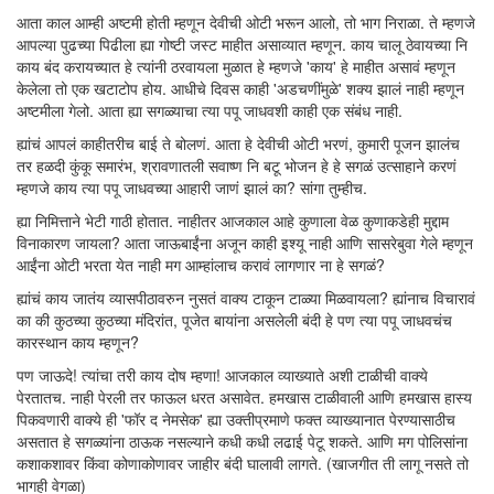
आता काल आम्ही अष्टमी होती म्हणून देवीची ओटी भरून आलो, तो भाग निराळा. ते म्हणजे
आपल्या पुढच्या पिढीला ह्या गोष्टी जस्ट माहीत असाव्यात म्हणून. काय चालू ठेवायच्या नि
काय बंद करायच्यात हे त्यांनी ठरवायला मुळात हे म्हणजे 'काय' हे माहीत असावं म्हणून
केलेला तो एक खटाटोप होय. आधीचे दिवस काही 'अडचणींमुळे' शक्य झालं नाही म्हणून
अष्टमीला गेलो. आता ह्या सगळ्याचा त्या पपू जाधवशी काही एक संबंध नाही.
ह्यांचं आपलं काहीतरीच बाई ते बोलणं. आता हे देवीची ओटी भरणं, कुमारी पूजन झालंच
तर हळदी कुंकू समारंभ, श्रावणातली सवाष्ण नि बटू भोजन हे हे सगळं उत्साहाने करणं
म्हणजे काय त्या पपू जाधवच्या आहारी जाणं झालं का? सांगा तुम्हीच.
ह्या निमित्ताने भेटी गाठी होतात. नाहीतर आजकाल आहे कुणाला वेळ कुणाकडेही मुद्दाम
विनाकारण जायला? आता जाऊबाईंना अजून काही इश्यू नाही आणि सासरेबुवा गेले म्हणून
आईंना ओटी भरता येत नाही मग आम्हांलाच करावं लागणार ना हे सगळं?
ह्यांचं काय जातंय व्यासपीठावरुन नुसतं वाक्य टाकून टाळ्या मिळवायला? ह्यांनाच विचारावं
का की कुठच्या कुठच्या मंदिरांत, पूजेत बायांना असलेली बंदी हे पण त्या पपू जाधवचंच
कारस्थान काय म्हणून?
पण जाऊदे! त्यांचा तरी काय दोष म्हणा! आजकाल व्याख्याते अशी टाळीची वाक्ये
पेरतातच. नाही पेरली तर फाऊल धरत असावेत. हमखास टाळीवाली आणि हमखास हास्य
पिकवणारी वाक्ये ही 'फॉर द नेमसेक' ह्या उक्तीप्रमाणे फक्त व्याख्यानात पेरण्यासाठीच
असतात हे सगळ्यांना ठाऊक नसल्याने कधी कधी लढाई पेटू शकते. आणि मग पोलिसांना
कशाकशावर किंवा कोणाकोणावर जाहीर बंदी घालावी लागते. (खाजगीत ती लागू नसते तो
भागही वेगळा)