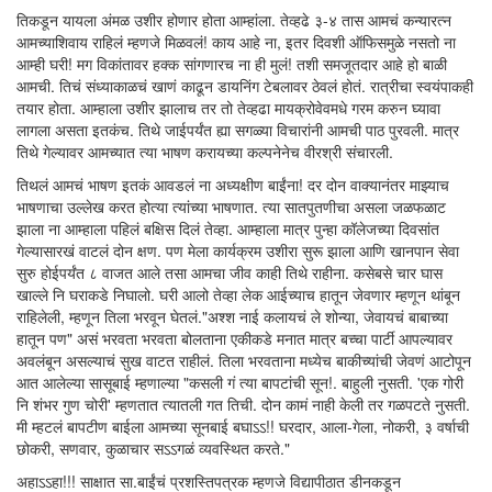
तिकडून यायला अंमळ उशीर होणार होता आम्हांला. तेव्हढे ३-४ तास आमचं कन्यारत्न
आमच्याशिवाय राहिलं म्हणजे मिळवलं! काय आहे ना, इतर दिवशी ऑफिसमुळे नसतो ना
आम्ही घरी! मग विकांतावर हक्क सांगणारच ना ही मुलं! तशी समजूतदार आहे हो बाळी
आमची. तिचं संध्याकाळचं खाणं काढून डायनिंग टेबलावर ठेवलं होतं. रात्रीचा स्वयंपाकही
तयार होता. आम्हाला उशीर झालाच तर तो तेव्हढा मायक्रोवेवमधे गरम करुन घ्यावा
लागला असता इतकंच. तिथे जाईपर्यंत ह्या सगळ्या विचारांनी आमची पाठ पुरवली. मात्र
तिथे गेल्यावर आमच्यात त्या भाषण करायच्या कल्पनेनेच वीरश्री संचारली.
तिथलं आमचं भाषण इतकं आवडलं ना अध्यक्षीण बाईंना! दर दोन वाक्यानंतर माझ्याच
भाषणाचा उल्लेख करत होत्या त्यांच्या भाषणात. त्या सातपुतणीचा असला जळफळाट
झाला ना आम्हाला पहिलं बक्षिस दिलं तेव्हा. आम्हाला मात्र पुन्हा कॉलेजच्या दिवसांत
गेल्यासारखं वाटलं दोन क्षण. पण मेला कार्यक्रम उशीरा सुरू झाला आणि खानपान सेवा
सुरु होईपर्यंत ८ वाजत आले तसा आमचा जीव काही तिथे राहीना. कसेबसे चार घास
खाल्ले नि घराकडे निघालो. घरी आलो तेव्हा लेक आईच्याच हातून जेवणार म्हणून थांबून
राहिलेली, म्हणून तिला भरवून घेतलं."अश्श नाई कलायचं ले शोन्या, जेवायचं बाबाच्या
हातून पण" असं भरवता भरवता बोलताना एकीकडे मनात मात्र बच्चा पार्टी आपल्यावर
अवलंबून असल्याचं सुख वाटत राहीलं. तिला भरवताना मध्येच बाकीच्यांची जेवणं आटोपून
आत आलेल्या सासूबाई म्हणाल्या "कसली गं त्या बापटांची सून!. बाहुली नुसती. 'एक गोरी
नि शंभर गुण चोरी' म्हणतात त्यातली गत तिची. दोन कामं नाही केली तर गळपटते नुसती.
मी म्हटलं बापटीण बाईला आमच्या सूनबाई बघाऽऽ!! घरदार, आला-गेला, नोकरी, ३ वर्षाची
छोकरी, सणवार, कुळाचार सऽऽगळं व्यवस्थित करते."
अहाऽऽहा!!! साक्षात सा.बाईंचं प्रशस्तिपत्रक म्हणजे विद्यापीठात डीनकडून