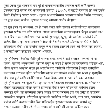
पुन्हा एकदा मुद्दा भरकटला पण मुद्दे हे भरकटण्यासाठीच असतात नाही का? भलत्या
ट्रॅकवर गाडी घातली तर अपघाताची शक्यता ९९.९९% नी वाढते म्हणतात (हे असे टक्के
बिक्के लिहीणं हे 'मस्ट' असतं - तुमचा अभ्यासबिभ्यास असल्याचा फ़ील निर्माण करायला!)
तर पुन्हा एकदा असोच. मुद्द्याला भरकटू द्यायच्या आधीच बोलूयात.
तर मुद्दा होता पपू जाधवचा. तर हे वाक्य फक्त आणि समस्त स्त्रीवर्गाकरता वापरणाऱ्या
इसमाचा खरंतर राग वगैरे आलेला. त्याला 'वाचकांच्या पत्रव्यवहारात' लिहून झाडावं का?
असा विचार करत होतो पण सध्या आम्ही झाडझूड, धू-पूस ही कामं आऊटसोर्स केली
आहेत. शिवाय दुसऱ्याच पानावर "सोशल कंडिशनिंग म्हणजे ऑलरेडी एस्टॅब्लिश केलेलं
सॉफ़्टवेअर होय" असा उल्लेख वाचून जीव हलका झाल्याने आम्ही तो विचार बाद ठरवला.
हे सॉफ्टवेअरचं उदाहरण आम्हाला आवडलं.
प्रोग्रॅमिंगच्या डिफॉल्ट सेटींगमुळे समस्त बाया, बाप्ये हे असे वागतात. म्हणजे परंपरा
पाळणे, बायांनी अमुक करणे, बाप्याने तमुक न करणे हे सगळं त्या प्रोग्रॅमचा परिणाम आहे.
ओके! म्हणजे आम्हांला बदल हवे असतील तर कोणीतरी प्रोग्रॅमरने हे बदल प्रोग्रॅमिंग
करतानाच करायला हवेत. प्रोग्रॅमिंग बदललं तर सगळंच बदलेल. पण आता हा प्रोग्रॅमर
शोधायचा कुठे आणि कोणी? त्याचा तेवढा विचार व्हायला हवा. बरं, बदल करणारा
प्रोग्रॅमर आला तरी सुरवातीला ट्रायल-एरर मेथडनेच कामकाज होणार. तर सॅम्पल रन
होताना खडखडाट होणार काय? झाल्यास किती? बग्ज सोडणारेही प्रोग्रॅम तज्ञच
असतात म्हणे. ह्या सगळ्याचा एकदा निवांत विचार करायला हवा पण तरीही हे उदाहरण
आवडलेच आम्हाला. प्रोग्रॅमिंग म्हटलं की अपडेटेड वर्जन्स आली, बग्ज आले, अपडेटेड
वर्जन्स सपोर्ट करणारं नवीन किंवा मॉडिफाईड इन्फ़्रास्ट्रक्चर आलं. आमचं जुनं
इन्फ़्रास्ट्रक्चर नवीन प्रोग्रॅमला सपोर्ट करेल का? की आमच्या ऑफ़िसातल्या