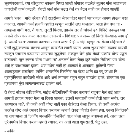
सुवर्णपदकच!. त्या कौतुकात न्हाऊन निघत आम्ही अंगावर चढलेलं मूठभर मांस जाळायला
जास्तीची कामं काढली. शेवटी असं मांस चढत गेलं तर बेढब नाही का होणार आम्ही!
आमचे 'स्वत:' भारी प्रेमळ हो!! रात्रीच्या जेवणानंतर मागचं आवरायला आपण होऊन मदत
करतात. आमची कामं हलकी व्हावीत म्हणून जातीने लक्ष घालतात. आता हेच बघा ना -
आम्हाला पाणी भरा, ते गाळा, तुरटी फिरवा, झालंच तर ते चांगलं २० मिनिटं उकळून घ्या
असले सोपस्कार करत बसायला लागायचे - विशेषत: पावसाळ्यात! कित्ती वेळखाऊ काम हो
हे. आमचे स्वत: आमच्या कष्टाचा सन्मान करणारे हो अगदी. म्हणून तर गेल्या महिन्यात ते
पाणी शुद्धीकरणाचं यंत्रच आणून बसवलेलं त्यांनी घरात. आता सुरुवातीला शंकाच यायची
त्यातून ग्लासात पडणाऱ्या पाण्याच्या शुद्धतेची. उकळून घेणे हीच तेवढी एकमेव योग्य पद्धत
वाटायची. जुनं ज्ञानच योग्य मधला 'च' अनलर्न केला तेव्हा कुठे नवीन सिस्टिम पण योग्य
आहे हा साक्षात्कार झाला. असं मधेच नाही हो आठवलं हे आम्हाला. कुठेतरी गेल्या
आठवड्यात वाचलेला "लर्निंग अनलर्निंग रिलर्निंग" चा फंडा आणि ह्या पपू जाधव नि
प्रोग्रॅमिंगचा काहीतरी संबंध आहे असं उगाचच राहून राहून वाटतंय झालं. डोक्याला एक
प्रकारचा भुंगा लागल्यासारखं झालंय खरं.
ते तेवढं सोशल कंडिशनिंग, माईंड सेटिंगविषयी विचार करायचं राहूनच गेलं बाई आज
आमचं! इतका व्यस्त गेला ना दिवस आमचा, इतकी महत्वाची कामं होती आज समोर, तर
रहाणारच ना?. ही काही अशी गोष्ट नाही एका सेकंदात केला विचार. ही कशी अत्यंत
सखोल गोष्ट आहे त्यावर विचार करायचा म्हणजे तेवढा निवांत वेळच हवा. एकदा निवांतपणे
या सगळ्याला तो "लर्निंग अनलर्निंग रिलर्निंग" वाला फंडा लावून बघायला हवं. आता उद्या
ट्रेनमधेच विचार करावा म्हणते त्यावर. तर असो आता शुभरात्री. भेटू उद्या.
- कविन