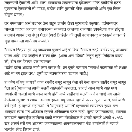
लहानपणी ऐकलेली आणि आता आपापल्या लहानग्यांना झोपताना 'गोष्ट हव्वीये'चे हट्ट
पुरवताना ऐकवलेली ती 'गाढव, वडील आणि मुलाची' गोष्ट आठवायची आणि एक स्मित
ठोकून द्यायचं)
तर नमनालाच असं घडाभर तेल वाहून झालंय तेव्हा मुद्द्याकडे वळूयात. वर्तमानपत्र
चाळता चाळता आतल्या पानावरच्या सगळ्यात खालच्या रकान्यात छापलेल्या एका छोट्या
बातमीने आमचं लक्ष वेधून घेतलं (असं लिहिलंत की तुम्ही वर्तमानपत्र बारकाईने वाचता हे
सूज्ञ वाचकाला आपोआप कळतं.)
"समस्त स्त्रिया ह्या पपू जाधवच्या पुजारी आहेत" किंवा "समस्त स्त्री वर्गावर पपू जाधवचा
पगडा आहे" असं काहीसं ते वाक्य होतं. (आता असं "किंवा" लिहून तुम्ही लिहिलंत वाक्य
की, दोन मतं फिक्स! एक म्हणणार
''ह्यांचं ह्यांना आठवत नाही काय वाचलं ते'' तर दुसरे म्हणणार ''भावार्थ महत्वाचा! तो लक्षात
आहे ना मग झालं तर.'' तुम्ही ह्या मतमतांतरात पडायचं नाही.)
हा कोण बॉ पपू जाधव? काय रणबीर कपूर लागून गेला की गेला बाजार शाहीद कपूर लागून
गेला हा?(आजकाल ह्याची चलती आहे/होती म्हणतात. ह्यातलं आज आणि आहे मध्ये
रणबीरची चलती आणि काल आणि होती मध्ये शाहीदची चलती असे वाचावे) मग खाली
केलेल्या खुलाशात त्याचा उलगडा झाला. पपू जाधव म्हणजे परंपरा,पूजा, जात, धर्म आणि
वर्ण म्हणे. हे म्हणजे लहानपणी ते 'यमुनाबाई आगाशे' म्हणायचो त्यासारखं झालं. पण
आम्हांला त्यांचं मत अजिबात म्हणजे अजिबातच पटलं नाही. जुन्या जमान्यातल्या, आमच्या
कायद्याने नातेवाईक झालेल्या काही नातलग मंडळींबद्दल हे अगदी म्हणजे अगदी १०१%
खरं असलं तरी पण आजच्या जमान्यातल्या आमच्यासारख्या मॉड बायांसाठी हे म्हणजे
भलतंच ऑड विधान झालं.