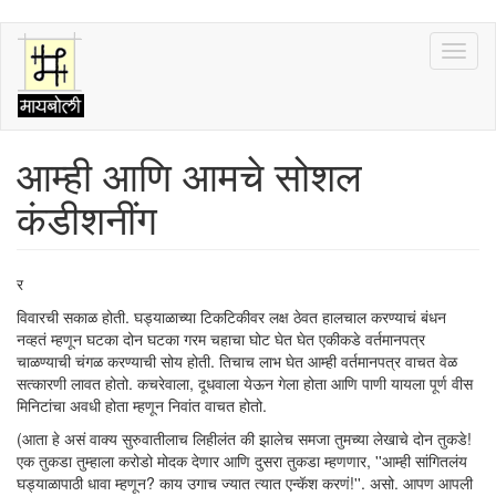
Skip
Toggl
to
naviga
main
content
आम्ही आणि आमचे सोशल
कंडीशनींग
र
विवारची सकाळ होती. घड्याळाच्या टिकटिकीवर लक्ष ठेवत हालचाल करण्याचं बंधन
नव्हतं म्हणून घटका दोन घटका गरम चहाचा घोट घेत घेत एकीकडे वर्तमानपत्र
चाळण्याची चंगळ करण्याची सोय होती. तिचाच लाभ घेत आम्ही वर्तमानपत्र वाचत वेळ
सत्कारणी लावत होतो. कचरेवाला, दूधवाला येऊन गेला होता आणि पाणी यायला पूर्ण वीस
मिनिटांचा अवधी होता म्हणून निवांत वाचत होतो.
(आता हे असं वाक्य सुरुवातीलाच लिहीलंत की झालेच समजा तुमच्या लेखाचे दोन तुकडे!
एक तुकडा तुम्हाला करोडो मोदक देणार आणि दुसरा तुकडा म्हणणार, ''आम्ही सांगितलंय
घड्याळापाठी धावा म्हणून? काय उगाच ज्यात त्यात एन्कॅश करणं!''. असो. आपण आपली