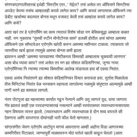
संगणकप्रणालीसारखं इथेही 'सिस्टीम एरर..' येईल? तसं असेल तर ऑफिसने सिस्टीम्स
अपडेट केल्या तसंच आम्हालाही करावे लागेल काय? आणि करावं लागल्यास ऑफिसने त्या
डेबीट खर्चाच्या बदल्यात बोनस मधून वजावट केली तसं आम्हांला करावे लागेल काय?
आणि कसे?
आता खरं तर हे प्रोग्रॅमिंग का काय त्यातलं विशेष सोडा पण बेसिकसुद्धा आम्हाला कळत
नाही. पण नुकताच "तुमची रुटीन मोनोटोनस कामं" हलकी होतील असं सांगत आमच्या
ऑफिसने एक सॉफ्टवेअर प्रोग्रॅम खरेदी करुन आमच्या मशीनवर टाकला. त्याकरता जो
जास्तीचा खर्च झाला त्यामुळे आमचा बोनस कमी झाला
ह्यावरुन आम्ही 'आमच्या फायद्याच्या गोष्टीकरता किंमतही आम्हालाच चुकवावी लागणार'
असा बोध घ्यावा काय? तसं असेल तर मग ह्या सोशल कंडिशनिंगचा, जुन्या नव्या
प्रोग्रॅमिंगचा नि त्याच्या त्याच्या किंमतीचा आलेख मांडायला हवा बॉ एकदा निवांत.
एकदा असंच निवांतपणे ह्या सोशल कंडिशनिंगवर विचार करायला हवा. तूर्तास मिळालेला
वीस मिनिटांचा निवांत वेळ भस्सकन वहायला लागलेल्या नळामुळे संपुष्टात आल्यामुळे आम्ही
पाणी भरणे ह्या कामाला लागलो.
नंतर पोटपूजा ह्या महत्त्वाच्या कार्यात गढून गेल्याने आणि उतू जाणारं दूध, वाया जाणारा
गॅस ह्यातलं काही एक परवडण्यासारखं नसल्याने आम्ही स्वयंपाकघर व्यवस्थापनासारख्या
गहन विषयात व्यस्त झालो. (व्यवस्थापन आणि व्यवस्थापक हे दोन शब्द वापरले की
ऐकणारा आणि वापरणारा दोघांनाही भारी फील येतो म्हणतात.)
सांग्रसंगीत जेवण प्रोग्रॅम आटोपून मागचं आवरताना आम्ही अहोंना विडा आणायच्या
कामगिरीवर पिटाळलं. जाण्यापूर्वी माळ्यावरुन मोठं पातेलं खाली काढून घेतलं! (आता