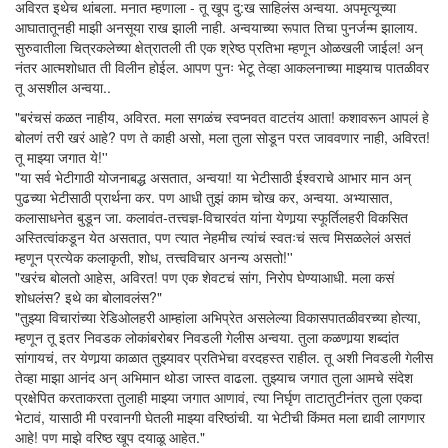
अविरत इथेच थांबला. मनात म्हणाला - तू खूप दु:ख साहिलंस अन्वया. अपमृत्यूच्या
आघातातूनही माझी अनसूया राख झाली नाही. अन्वयाच्या रूपात तिचा पुनर्जन्म झालाय.
सुरुवातीला चित्रकलेच्या क्षेत्रातली ती एक श्रेष्ठ प्रतिभा म्हणून ओळखली जाईल! अन्
नंतर आत्मशोधात ती विलीन होईल. आपण पुनः भेटू तेव्हा आकलनाच्या माझ्याच पातळीवर
तू असशील अन्वया..
"बरंचसं कळत नाहीय, अविरत. मला सगळंच स्वप्नवत वाटतंय आता! कशावरून आपलं हे
बोलणं तरी खरं आहे? पण ते काही असो, मला तुला सोडून परत जाववणार नाही, अविरत!
तू माझ्या जगात ये!''
"या सर्व भेटीगाठी योजनाबद्ध असतात, अन्वया! या भेटीसाठी ईश्वराचे आभार मान अन्
पुढच्या भेटीसाठी प्रार्थना कर. पण आधी तुझं काम चोख कर, अन्वया. अभ्यासात,
कलासाधनेत बुडून जा. कलावंत-तत्त्वज्ञ-विचारवंत यांना येणार्‍या स्फूर्तिलहरी विकसित
अस्तित्वांकडून येत असतात, पण त्यात नेहमीच त्यांचं स्वतःचं सत्व मिसळलेलं असतं
म्हणून प्रत्येक कलाकृती, शोध, तत्त्वविचार अनन्य असतो!''
"खरंच बोलतो आहेस, अविरत! पण एक शेवटचं सांग, निरोप घेण्याआधी. मला कसं
शोधलंस? इथे का बोलावलंस?"
"तुझ्या विचारांच्या रेडिओलहरी आम्हांला अभिप्रेत असलेल्या विकासपातळीवरच्या होत्या,
म्हणून तू इतर निवडक लोकांबरोबर निवडली गेलीस अन्वया. तुला कळणार्‍या शब्दांत
सांगायचं, तर येणार्‍या काळात तुझ्यावर प्रतिभेचा वरदहस्त राहील. तू अशी निवडली गेलीस
तेव्हा माझा आनंद अन् अभिमान थोडा जास्त वाढला. तुझ्याच जगात तुला आमचे संदेश
प्रक्षेपित करताकरता तुलाही माझ्या जगात आणावं, त्या निर्घृण ताटातुटीनंतर तुला एकदा
भेटावं, यासाठी मी परवानगी घेतली माझ्या वरिष्ठांची. या भेटीची किंमत मला द्यावी लागणार
आहे! पण माझे वरिष्ठ खूप दयाळू आहेत."