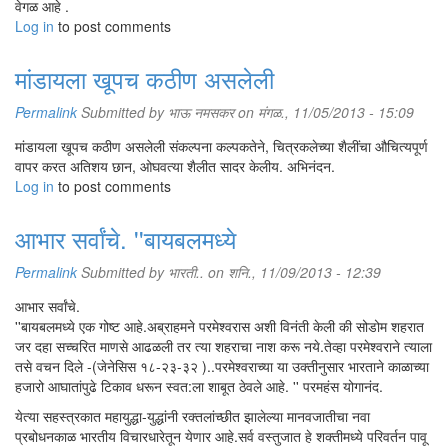
वेगळ आहे .
Log in
to post comments
मांडायला खूपच कठीण असलेली
Permalink
Submitted by
भाऊ नमसकर
on मंगळ., 11/05/2013 - 15:09
मांडायला खूपच कठीण असलेली संकल्पना कल्पकतेने, चित्रकलेच्या शैलींचा औचित्यपूर्ण
वापर करत अतिशय छान, ओघवत्या शैलीत सादर केलीय. अभिनंदन.
Log in
to post comments
आभार सर्वांचे. ''बायबलमध्ये
Permalink
Submitted by
भारती..
on शनि., 11/09/2013 - 12:39
आभार सर्वांचे.
''बायबलमध्ये एक गोष्ट आहे.अब्राहमने परमेश्वरास अशी विनंती केली की सोडोम शहरात
जर दहा सच्चरित माणसे आढळली तर त्या शहराचा नाश करू नये.तेव्हा परमेश्वराने त्याला
तसे वचन दिले -(जेनेसिस १८-२३-३२ )..परमेश्वराच्या या उक्तीनुसार भारताने काळाच्या
हजारो आघातांपुढे टिकाव धरून स्वत:ला शाबूत ठेवले आहे. '' परमहंस योगानंद.
येत्या सहस्त्रकात महायुद्धा-युद्धांनी रक्तलांच्छीत झालेल्या मानवजातीचा नवा
प्रबोधनकाळ भारतीय विचारधारेतून येणार आहे.सर्व वस्तुजात हे शक्तीमध्ये परिवर्तन पावू