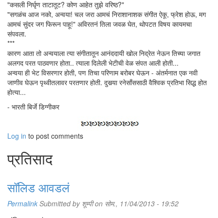
"कसली निर्घृण ताटातूट? कोण आहेत तुझे वरिष्ठ?"
"सगळंच आज नको, अन्वया! चल जरा आमचं निराशानाशक संगीत ऐकू, फ्रेश होऊ, मग
आमचं सुंदर जग फिरून पाहू!" अविरतनं तिला जवळ घेत, थोपटत विषय कायमचा
संपवला.
***
कारण आता तो अन्वयाला त्या संगीतातून आनंददायी खोल निद्रेत नेऊन तिच्या जगात
अलगद परत पाठवणार होता.. त्याला दिलेली भेटीची वेळ संपत आली होती...
अन्वया ही भेट विसरणार होती, पण तिचा परिणाम बरोबर घेऊन - अंतर्मनात एक नवी
जाणीव घेऊन पृथ्वीतलावर परतणार होती. दुसर्‍या रनेसाँससाठी वैश्विक प्रतिभा सिद्ध होत
होत्या...
- भारती बिर्जे डिग्गीकर
Log in
to post comments
प्रतिसाद
सॉलिड आवडलं
Permalink
Submitted by
शूम्पी
on सोम., 11/04/2013 - 19:52