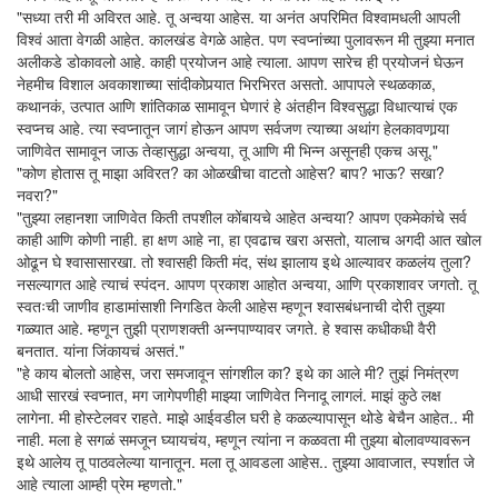
"सध्या तरी मी अविरत आहे. तू अन्वया आहेस. या अनंत अपरिमित विश्वामधली आपली
विश्वं आता वेगळी आहेत. कालखंड वेगळे आहेत. पण स्वप्नांच्या पुलावरून मी तुझ्या मनात
अलीकडे डोकावलो आहे. काही प्रयोजन आहे त्याला. आपण सारेच ही प्रयोजनं घेऊन
नेहमीच विशाल अवकाशाच्या सांदीकोपर्‍यात भिरभिरत असतो. आपापले स्थळकाळ,
कथानकं, उत्पात आणि शांतिकाळ सामावून घेणारं हे अंतहीन विश्वसुद्धा विधात्याचं एक
स्वप्नच आहे. त्या स्वप्नातून जागं होऊन आपण सर्वजण त्याच्या अथांग हेलकावणार्‍या
जाणिवेत सामावून जाऊ तेव्हासुद्धा अन्वया, तू आणि मी भिन्न असूनही एकच असू."
"कोण होतास तू माझा अविरत? का ओळखीचा वाटतो आहेस? बाप? भाऊ? सखा?
नवरा?"
"तुझ्या लहानशा जाणिवेत किती तपशील कोंबायचे आहेत अन्वया? आपण एकमेकांचे सर्व
काही आणि कोणी नाही. हा क्षण आहे ना, हा एवढाच खरा असतो, यालाच अगदी आत खोल
ओढून घे श्वासासारखा. तो श्वासही किती मंद, संथ झालाय इथे आल्यावर कळलंय तुला?
नसल्यागत आहे त्याचं स्पंदन. आपण प्रकाश आहोत अन्वया, आणि प्रकाशावर जगतो. तू
स्वतःची जाणीव हाडामांसाशी निगडित केली आहेस म्हणून श्वासबंधनाची दोरी तुझ्या
गळ्यात आहे. म्हणून तुझी प्राणशक्ती अन्नपाण्यावर जगते. हे श्वास कधीकधी वैरी
बनतात. यांना जिंकायचं असतं."
"हे काय बोलतो आहेस, जरा समजावून सांगशील का? इथे का आले मी? तुझं निमंत्रण
आधी सारखं स्वप्नात, मग जागेपणीही माझ्या जाणिवेत निनादू लागलं. माझं कुठे लक्ष
लागेना. मी होस्टेलवर राहते. माझे आईवडील घरी हे कळल्यापासून थोडे बेचैन आहेत.. मी
नाही. मला हे सगळं समजून घ्यायचंय, म्हणून त्यांना न कळवता मी तुझ्या बोलावण्यावरून
इथे आलेय तू पाठवलेल्या यानातून. मला तू आवडला आहेस.. तुझ्या आवाजात, स्पर्शात जे
आहे त्याला आम्ही प्रेम म्हणतो."