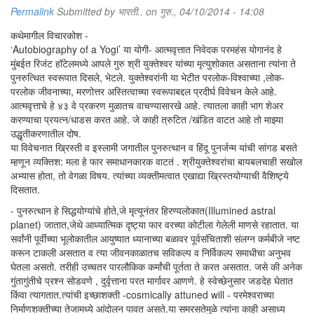
Permalink
Submitted by
भारती..
on गुरु., 04/10/2014 - 14:08
कथेमागील विचारकोश -
‘Autobiography of a Yogi’ या योगी- आत्मवृत्तात निवेदक परमहंस योगानंद हे
मुंबईत रिजंट हॉटेलमध्ये आपले गुरु श्री युक्तेश्वर यांच्या मृत्युशोकात असताना त्यांना ते
पुनरुत्थित स्वरूपात दिसले, भेटले. युक्तेश्वरांनी या भेटीत परलोक-विश्वाच्या ,लोक-
परलोक जीवनाच्या, मरणोत्तर अस्तित्वाच्या स्वरूपाबद्दल प्रदीर्घ विवेचन केले आहे.
आत्मवृत्ताचे हे ४३ वे प्रकरण मुळातच वाचण्यासारखे आहे. त्यातला काही भाग शेअर
करण्याचा प्रयत्न/धाडस करत आहे. जे काही त्रुटित /खंडित वाटत आहे तो माझ्या
उद्धृतीकरणातील दोष.
या विवेचनात ख्रिस्ती व इस्लामी जगातील पुनरुत्थान व हिंदू पुनर्जन्म यांची सांगड बसते
म्हणून व्यक्तिश: मला हे फार समाधानकारक वाटतं . श्रीयुक्तेश्वरांचा बायबलचाही सखोल
अभ्यास होता, तो वेगळा विषय. त्यांच्या व्यक्तीमत्वात एखाद्या ख्रिस्तयोग्याची वैशिष्ट्ये
दिसतात.
- पुनरुत्थान हे सिद्धयोग्यांचे होते,जे मृत्यूनंतर हिरण्यलोकात(Illumined astral
planet) जातात,जेथे आध्यात्मिक दृष्ट्या फार वरच्या कोटीला गेलेली माणसे रहातात. या
सर्वांनी पूर्वीच्या भूलोकातील आयुष्यात ध्यानाच्या बळावर पूर्वसंचिताशी संलग्न कर्मबीजे नष्ट
करून टाकली असतात व त्या जीवनकाळातच सविकल्प व निर्विकल्प समाधीचा अनुभव
घेतला असतो. तरीही उच्चतर पारलौकिक कर्मांची पूर्तता ते करत असतात. जसे की अनेक
गुंतागुंतीचे प्रश्न सोडवणे , दुर्वृत्ताना परत मार्गावर आणणे. हे स्वेच्छेनुसार जडदेह घेतात
किंवा त्यागतात.त्यांची इच्छाशक्ती -cosmically attuned will - परमेश्वराच्या
निर्माणशक्तीच्या तेजामध्ये आंदोलन पावत असते.या समरसतेमुळे त्यांना काही असाध्य