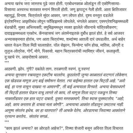
अन्वया खरंच जरा जास्तच पुढे जात होती. प्रबोधनकाळ ओलांडून ती एकोणिसाव्या-
विसाव्या अस्वस्थ शतकात मनानं शिरली होती. जणू झपाटून गेली होती. आता क्षितिजावर
महायुद्धं, विनाश. चित्रांतले सुंदर आकार, जग लोपत होतं. दृश्य वस्तूत दडलेले
इंप्रेशनिस्ट आकृतिबंध लोपून फॉव्हिझमचे लोपलेले, भंगलेले आकार; एक्स्प्रेशनिझममधली
बंडखोरी, मुक्त अभिव्यक्ती; क्युबिझममधून व्यक्त झालेले जीवनाचे यांत्रिकीकरण;
दादाइझममधला प्रक्षोभ. कॅनव्हासचं जग अंतर्मनाइतकं दुर्बोध झालं होतं. हे सर्व आजवर
अभ्यासक्रमात होतंच, पण आता चित्रांच्या, शब्दांच्या आतली दारं उघडलीत. अर्थ बाहेर
धावत येऊन तिला मिठी घालताहेत. पॉल सेझान, फिन्सेन्ट फॉन होख, मातिस, ऑन्री द
तुलुज-लोत्रेक, गोगँ, मोने, पिकासो. महान चित्रकारांची व्यामिश्र जीवनं, कलाकृती.
दु:खाचे रंग. आक्रोशाचे आकार.
***
आठवणी. झोप. गुंगी? दबलेले ताण. तरळणारी स्वप्नं. दु:स्वप्न!
अन्वया सुनसान रस्त्यातून एकटीच चालतेय. कुठलंतरी जुन्या काळातलं वाटणारं लोकेशन.
एक खेडवळ माणूस अन् बाई समोरून येतात. त्या बाईच्या हातात एक चिट्ठी आहे. "अवो
बाई, हा पत्ता वाचून दाखवा ना आमास्नी", ती बाई अन्वयाला विनवते. अन्वया बेसावधपणे
ती चिट्ठी हातात घेऊन वाचू लागते तो काय, तो माणूस तिला घट्ट पकडून तिच्या
नाकातोंडावर एक हात घट्ट दाबतो. दुसरा मस्तकामागे. तिचा श्वास घुसमटतोय. "अहो,
अहो, काय करताय हे! वाचवा मला कोणी!". अन्वयाचा आकांत तोंडातून उमटतच नाही.
आयुष्य संपतंय इथेच. का हा घातपात? ती आचके देतेय. ओरडायचा जिवाच्या आकांताने
प्रयत्न करतेय.. संपतंय सगळं..
***
"काय झालं अन्वया? का ओरडते आहेस?", तिच्या शेजारी बसून अविरत तिला विचारत