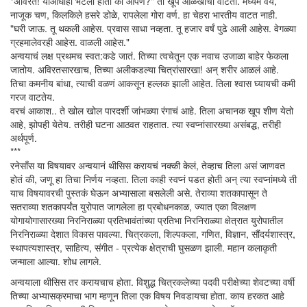
"अविरत! याआधीही भेटलो होतो का आपण?" तो खूप ओळखीचा वाटतो. मध्यम वय,
नाजूक चण, किलकिले हसरे डोळे, रापलेला गोरा वर्ण. हा चेहरा भारतीय वाटत नाही.
"घरी जाऊ. तू थकली आहेस. प्रवास साधा नव्हता. तू हजार वर्षं पुढे आली आहेस. वेगळ्या
ग्रहमालेवरही आहेस. वाळली आहेस."
अन्वयाचं लक्ष प्रथमच स्वत:कडे जातं. तिच्या त्वचेतून एक नवाच उजाळा बाहेर फेकला
जातोय. अविरतसारखाच, तिच्या अलीकडल्या चित्रांसारखा! अन् शरीर आळलं आहे.
तिचा कमनीय बांधा, त्याची वळणं आकसून हल्लक झाली आहेत. तिला श्वास घ्यायची कमी
गरज वाटतेय.
वरचं आकाश.. ते खोल खोल पारदर्शी जांभळ्या रंगाचं आहे. तिला अचानक खूप शीण येतो
आहे, झोपही येतेय. तरीही घटना आठवत राहतात. त्या स्वप्नांसारख्या असंबद्ध, तरीही
अर्थपूर्ण.
***
रनेसाँस या विषयावर अन्वयानं थीसिस करायचं नक्की केलं, तेव्हाच तिला असं जाणवत
होतं की, जणू हा तिचा निर्णय नव्हता. तिला काही स्वप्नं पडत होती अन् त्या स्वप्नांमध्ये ती
याच विषयावरची पुस्तकं घेऊन अभ्यासाला बसलेली असे. तेराव्या शतकापासून ते
सतराव्या शतकापर्यंत युरोपात जागलेला हा प्रबोधनकाळ, ज्यात एका विलक्षण
योगायोगासारख्या निरनिराळ्या प्रतिभावंतांच्या प्रतिभा निरनिराळ्या क्षेत्रात युरोपातील
निरनिराळ्या देशात विकास पावल्या. चित्रकला, शिल्पकला, गणित, विज्ञान, सौंदर्यशास्त्र,
स्थापत्यशास्त्र, साहित्य, संगीत - प्रत्येक क्षेत्राची घुसळण झाली. महान कलाकृती
जन्माला आल्या. शोध लागले.
अन्वयाला थीसिस तर करायचाच होता. विशुद्ध चित्रकलेच्या पदवी परीक्षेच्या शेवटच्या वर्षी
तिच्या अभ्यासक्रमाचा भाग म्हणून तिला एक विषय निवडायचा होता. काय हरकत आहे