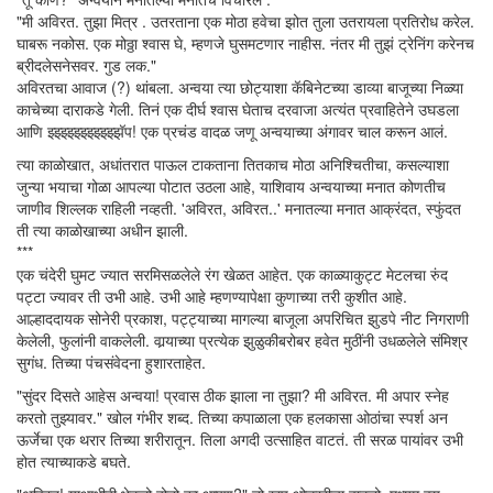
"मी अविरत. तुझा मित्र . उतरताना एक मोठा हवेचा झोत तुला उतरायला प्रतिरोध करेल.
घाबरू नकोस. एक मोठ्ठा श्वास घे, म्हणजे घुसमटणार नाहीस. नंतर मी तुझं ट्रेनिंग करेनच
ब्रीदलेसनेसवर. गुड लक."
अविरतचा आवाज (?) थांबला. अन्वया त्या छोट्याशा कॅबिनेटच्या डाव्या बाजूच्या निळ्या
काचेच्या दाराकडे गेली. तिनं एक दीर्घ श्वास घेताच दरवाजा अत्यंत प्रवाहितेने उघडला
आणि झ्झ्झ्झ्झ्झ्झ्झ्झ्झ्झॅप! एक प्रचंड वादळ जणू अन्वयाच्या अंगावर चाल करून आलं.
त्या काळोखात, अधांतरात पाऊल टाकताना तितकाच मोठा अनिश्चितीचा, कसल्याशा
जुन्या भयाचा गोळा आपल्या पोटात उठला आहे, याशिवाय अन्वयाच्या मनात कोणतीच
जाणीव शिल्लक राहिली नव्हती. 'अविरत, अविरत..' मनातल्या मनात आक्रंदत, स्फुंदत
ती त्या काळोखाच्या अधीन झाली.
***
एक चंदेरी घुमट ज्यात सरमिसळलेले रंग खेळत आहेत. एक काळ्याकुट्ट मेटलचा रुंद
पट्टा ज्यावर ती उभी आहे. उभी आहे म्हणण्यापेक्षा कुणाच्या तरी कुशीत आहे.
आल्हाददायक सोनेरी प्रकाश, पट्ट्याच्या मागल्या बाजूला अपरिचित झुडपे नीट निगराणी
केलेली, फुलांनी वाकलेली. वार्‍याच्या प्रत्येक झुळुकीबरोबर हवेत मुठींनी उधळलेले संमिश्र
सुगंध. तिच्या पंचसंवेदना हुशारताहेत.
"सुंदर दिसते आहेस अन्वया! प्रवास ठीक झाला ना तुझा? मी अविरत. मी अपार स्नेह
करतो तुझ्यावर." खोल गंभीर शब्द. तिच्या कपाळाला एक हलकासा ओठांचा स्पर्श अन
ऊर्जेचा एक थरार तिच्या शरीरातून. तिला अगदी उत्साहित वाटतं. ती सरळ पायांवर उभी
होत त्याच्याकडे बघते.