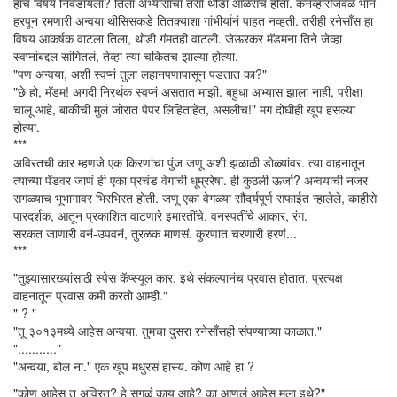
हाच विषय निवडायला? तिला अभ्यासाचा तसा थोडा आळसच होता. कॅनव्हासजवळ भान
हरपून रमणारी अन्वया थीसिसकडे तितक्याशा गांभीर्यानं पाहत नव्हती. तरीही रनेसाँस हा
विषय आकर्षक वाटला तिला, थोडी गंमतही वाटली. जेऊरकर मॅडमना तिने जेव्हा
स्वप्नांबद्दल सांगितलं, तेव्हा त्या चकितच झाल्या होत्या.
"पण अन्वया, अशी स्वप्नं तुला लहानपणापासून पडतात का?"
"छे हो, मॅडम! अगदी निरर्थक स्वप्नं असतात माझी. बहुधा अभ्यास झाला नाही, परीक्षा
चालू आहे, बाकीची मुलं जोरात पेपर लिहिताहेत, असलीच!" मग दोघीही खूप हसल्या
होत्या.
***
अविरतची कार म्हणजे एक किरणांचा पुंज जणू अशी झळाळी डोळ्यांवर. त्या वाहनातून
त्याच्या पॅडवर जाणं ही एका प्रचंड वेगाची धूम्ररेषा. ही कुठली ऊर्जा? अन्वयाची नजर
सगळ्याच भूभागावर भिरभिरत होती. जणू एका वेगळ्या सौंदर्यपूर्ण सफाईत न्हालेले, काहीसे
पारदर्शक, आतून प्रकाशित वाटणारे इमारतींचे, वनस्पतींचे आकार, रंग.
सरकत जाणारी वनं-उपवनं, तुरळक माणसं. कुरणात चरणारी हरणं...
***
"तुझ्यासारख्यांसाठी स्पेस कॅप्स्यूल कार. इथे संकल्पानंच प्रवास होतात. प्रत्यक्ष
वाहनातून प्रवास कमी करतो आम्ही."
" ? "
"तू ३०१३मध्ये आहेस अन्वया. तुमचा दुसरा रनेसाँसही संपण्याच्या काळात."
"..........."
"अन्वया, बोल ना." एक खूप मधुरसं हास्य. कोण आहे हा ?
"कोण आहेस तू अविरत? हे सगळं काय आहे? का आणलं आहेस मला इथे?"