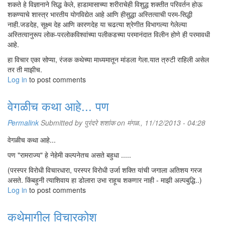
शकते हे विज्ञानाने सिद्ध केले, हाडामासाच्या शरीराचेही विशुद्ध शक्तीत परिवर्तन होऊ
शकण्याचे शास्त्र भारतीय योगविद्येत आहे आणि हीसुद्धा अस्तित्वाची परम-सिद्धी
नाही.जडदेह, सूक्ष्म देह आणि कारणदेह या चढत्या श्रेणीत विभागल्या गेलेल्या
अस्तित्वानुरूप लोक-परलोकविश्वांच्या पलीकडच्या परमानंदात विलीन होणे ही परमावधी
आहे.
हा विचार एका सोप्या, रंजक कथेच्या माध्यमातून मांडला गेला.यात त्रुटी राहिली असेल
तर ती माझीच.
Log in
to post comments
वेगळीच कथा आहे... पण
Permalink
Submitted by
पुरंदरे शशांक
on मंगळ., 11/12/2013 - 04:28
वेगळीच कथा आहे...
पण "रामराज्य" हे नेहेमी कल्पनेतच असते बहुधा .....
(परस्पर विरोधी विचारधारा, परस्पर विरोधी उर्जा शक्ति यांची जगाला अतिशय गरज
असते. किंबहुनी त्याशिवाय हा डोलारा उभा राहूच शकणार नाही - माझी अल्पबुद्धि..)
Log in
to post comments
कथेमागील विचारकोश