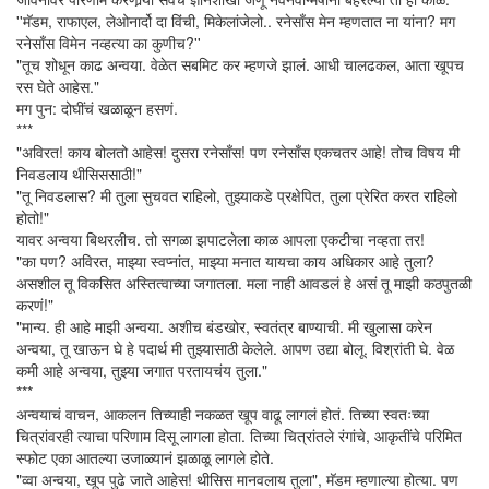
''मॅडम, राफाएल, लेओनार्दो दा विंची, मिकेलांजेलो.. रनेसाँस मेन म्हणतात ना यांना? मग
रनेसाँस विमेन नव्हत्या का कुणीच?''
"तूच शोधून काढ अन्वया. वेळेत सबमिट कर म्हणजे झालं. आधी चालढकल, आता खूपच
रस घेते आहेस."
मग पुन: दोघींचं खळाळून हसणं.
***
"अविरत! काय बोलतो आहेस! दुसरा रनेसाँस! पण रनेसाँस एकचतर आहे! तोच विषय मी
निवडलाय थीसिससाठी!"
"तू निवडलास? मी तुला सुचवत राहिलो, तुझ्याकडे प्रक्षेपित, तुला प्रेरित करत राहिलो
होतो!"
यावर अन्वया बिथरलीच. तो सगळा झपाटलेला काळ आपला एकटीचा नव्हता तर!
"का पण? अविरत, माझ्या स्वप्नांत, माझ्या मनात यायचा काय अधिकार आहे तुला?
असशील तू विकसित अस्तित्वाच्या जगातला. मला नाही आवडलं हे असं तू माझी कठपुतळी
करणं!"
"मान्य. ही आहे माझी अन्वया. अशीच बंडखोर, स्वतंत्र बाण्याची. मी खुलासा करेन
अन्वया, तू खाऊन घे हे पदार्थ मी तुझ्यासाठी केलेले. आपण उद्या बोलू. विश्रांती घे. वेळ
कमी आहे अन्वया, तुझ्या जगात परतायचंय तुला."
***
अन्वयाचं वाचन, आकलन तिच्याही नकळत खूप वाढू लागलं होतं. तिच्या स्वतःच्या
चित्रांवरही त्याचा परिणाम दिसू लागला होता. तिच्या चित्रांतले रंगांचे, आकृतींचे परिमित
स्फोट एका आतल्या उजाळ्यानं झळाळू लागले होते.
"व्वा अन्वया, खूप पुढे जाते आहेस! थीसिस मानवलाय तुला", मॅडम म्हणाल्या होत्या. पण