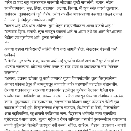
"प्रेम हा शब्द खूप नकारात्मक भावनांशी जोडलात तुम्ही माणसांनी. मत्सर, संशय,
स्वामीत्वभावना, सूड, हिंसा, रक्तपात, लढाया, विनाश. मी खूप स्नेह करतो तुझ्यावर.
सर्वांवरच. तुझ्याबद्दलचे जुने विशेष, त्यांचे तपशील अवकाशाच्या कचर्‍यात जाळून टाकले
मी. आता हे निर्हेतुक आपलेपण आहे!"
"कळतं आहे थोडं थोडं अविरत. तुला भेटून शब्दांपलीकडला आनंद वाटतो आहे."
"धन्यवाद प्रिय. मलाही. तुला समजून घ्यायचं आहे ना आपण इथे का आलो ते?आपल्या
भेटीला एक प्रयोजन आहे. दुसरा रनेसाँस!"
***
अन्वया एव्हाना थीसिससाठी माहिती गोळा करू लागली होती. जेऊरकर मॅडमशी चर्चा
एकीकडे.
"रनेसाँस. मूळ फ्रेंच शब्द, ज्याचा अर्थ आहे पुनर्जन्म मॅडम! असं का? पुनर्जन्म ही तर
भारतीय संकल्पना. कोणत्या फ्रेंच मनात हा शब्द आला या कालखंडाचं नाव निश्चित
करताना?"
"अन्वया, इतक्या खोलात तू कशी जाणार? तुझ्या विषयमांडणीत तुला चित्रकलेच्या
अंगावर फोकस ठेवून ही मध्ययुगातून मानववंश बाहेर पडण्याची पहाटवेळ मांडायचीय.
तेराव्या शतकापासून सतराव्या शतकापर्यंत इटलीतून युरोपात फैलावत गेलेला एक
प्रबोधनाचा, नवनिर्माणाचा, सगळ्या कल्पना, संकेत तपासून घेण्याचा संघर्षमय कालखंड.
कागद, मुद्रणकला, संवादसाधनांचा, तंत्रज्ञानाचा विकास यांतून फोफावत गेलेली एक
चळवळ ही पार्श्वभूमी. चित्रकलेच्या क्षेत्रात राफाएल, लेओनार्दो दा विंची, मिकेलांजेलो
अशा बहुविकसित, बहुआयामी प्रतिभांचा जन्म. ख्रिश्चन धर्मांतर्गत नव्या प्रागतिक
प्रोटेस्टंट पंथाचा उदय. मूलतः ग्रीक व रोमन अभिजात परंपरांचं पुनरुज्जीवन करतानाच
मानवी बुद्धिमत्तेनं घेतलेली उत्स्फूर्त नवी वळणं. संगीत, साहित्य, विज्ञान, तत्त्वज्ञान - मानवी
जीवनावर परिणाम करणार्‍या सर्वच ज्ञानशाखा जणू नवनवोन्मेषांनी बहरल्या तो हा काळ."