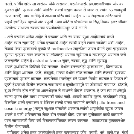
नसते. पार्थिव शरीराला असंख्य धोके असतात. परलोकशरीर इच्छाशक्तीच्याच जोरावर
दुरुस्त होते .प्रकाश आणि अंतरिक्ष शक्ती ग्रहण करून ते जगतात. त्यांना प्राणवायूची
गरज नसते). पाच ज्ञानेंद्रिये आपल्या परिचयाची आहेत. या अतिप्रगल्भ अस्तित्वांचे
सहावे ज्ञानेंद्रिय म्हणजे अंत:स्फूर्ती. उच्च कोटीस पोचलेल्या या सिद्धांशिवाय इतर जीवांना
मरणोत्तर साधारण स्वरूपाच्या परलोकगोलांमधून जावे लागते.
- असे परलोक अनेक आहेत.ते प्रकाश आणि रंग यांच्या सूक्ष्म आंदोलनांचे बनले
आहेत.त्यात रहाणारेही अनेक प्रकारचे आहेत.त्यांची वाहने त्यांना साजेशी अशी आहेत,
तेजाचे किंवा प्रकाशाचे पुंजके.जे radioactive लहरींपेक्षा जास्त वेगाने एका ग्रहावरून
दुसऱ्या ग्रहावर गमन करतात.या लोकांतही असंख्य सूर्यमाला व तारकापुंज असतात जसे
जडसृष्टीत आहेत.हे astral universe सुंदर, स्वच्छ, शुद्ध आणि सुसंबद्ध
असते.पृथ्वीवरील किल्मिषे येथे नसतात. येथील वनस्पतीही प्रकाशमान , किरणरूपच
आणि विपुल असतात. फळे, कंदमुळे, भाज्या येथील लोक खातात आणि तेजस्वी द्रवरूप
प्रकाशाचे प्राशन करतात. कल्पनेच्या भरारीतून वने उपवने निर्माण करतात व फिरून ती
सृष्टी ईथरमध्ये विलीन करतात.समभावना व दूरवीक्षणामुळे या जीवांमध्ये गैरसमज, घोटाळे,
दु;ख निर्माण होत नाही या अवस्थेप्रत ते साधनेने पोचले असतात. हे जग त्या साधनेमुळे
त्यांना प्राप्त होते.याचा रामराज्याशी संबंध नाही. आपली जाणीव मूलत: जडदेहाशी संबद्ध,
विकसित आत्मे प्राणकण व वैश्विक शक्ती यांच्या संयोगाने बनलेले (Life-trons and
cosmic energy )म्हणून सूक्ष्मात पोचलेले असतात.त्यांची आयुर्मर्यादा खूपच जास्त
असते व याही अस्तित्वाचा शेवट दोन प्रकारे होतो. एक तर भूलोकावर काही कारणाने
परत जाण्यासाठी किंवा सर्व विचारलहरींसकट कारण-सागरात –जवळजवळ मुक्तावस्थेत –
विलीन होण्यासाठी.
- याशिवाय अनेक इतर परलोकांमध्ये इतर मत्स्यसदृश जीव, प्राणी, भुते, खुजे,यक्ष, गंधर्व