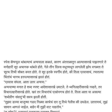
स्पेस कॅप्स्यूल थांबल्याचं अन्वयाला कळलं, कारण अंतराळातून आल्यासारखे पाझरणारे ते
मनोहारी सूर अचानक थांबले होते. गेले तीन दिवस मधूनमधून लागलेली झोप वगळता ते
सूरच तिची सोबत करत होते. ते सूर इतके स्वर्गीय होते, की तिला प्रवासाचं, त्यातल्या
चिंतांचं भानच हरपल्यासारखं झालं होतं.
"प्रवास संपला. आता उतर अन्वया."
अन्वयाच्या मनात हे शब्द स्पष्ट आदेशासारखे उमटले. ते ध्वनिलहरीसारखे नव्हते, तर
विचारलहरीसारखे होते. खरं तर विचारांचं प्रक्षेपणच होतं ते. तिला आता या असल्या
'शब्देवीण संवादु'ची सवय झाली होती.
"तुझ्या डाव्या बाजूच्या गडद निळ्या काचेचं दार तू तिथे गेलीस की उघडेल. उतरायचं, तुझं
सामान आणलं जाईल. बाहेर मी तुझी वाट पाहतोय."
"तू कोण?" अन्वयानं मनातल्या मनातच विचारलं .