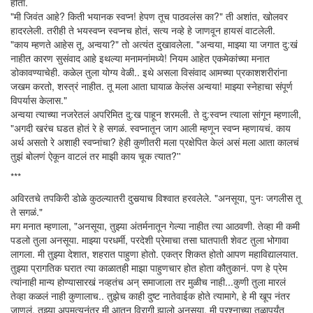
होता.
"मी जिवंत आहे? किती भयानक स्वप्न! हेपण तूच पाठवलंस का?" ती अशांत, खोलवर
हादरलेली. तरीही ते भयस्वप्न स्वप्नच होतं, सत्य नव्हे हे जाणवून हायसं वाटलेली.
"काय म्हणते आहेस तू, अन्वया?" तो अत्यंत दुखावलेला. "अन्वया, माझ्या या जगात दु:खं
नाहीत कारण सुसंवाद आहे इथल्या मनामनांमध्ये! नियम आहेत एकमेकांच्या मनात
डोकावण्याचेही. कळेल तुला योग्य वेळी.. इथे असला विसंवाद आमच्या प्रकाशशरीरांना
जखम करतो, शस्त्रं नाहीत. तू मला आता घायाळ केलंस अन्वया! माझ्या स्नेहाचा संपूर्ण
विपर्यास केलास."
अन्वया त्याच्या नजरेतलं अपरिमित दु:ख पाहून शरमली. ते दु:स्वप्न त्याला सांगून म्हणाली,
"अगदी खरंच घडत होतं रे हे सगळं. स्वप्नातून जाग आली म्हणून स्वप्न म्हणायचं. काय
अर्थ असतो रे अशाही स्वप्नांचा? हेही कुणीतरी मला प्रक्षेपित केलं असं मला आता कालचं
तुझं बोलणं ऐकून वाटलं तर माझी काय चूक त्यात?''
***
अविरतचे तपकिरी डोळे कुठल्यातरी दुसर्‍याच विश्वात हरवलेले. "अनसूया, पुनः जगलीस तू
ते सगळं."
मग मनात म्हणाला, "अनसूया, तुझ्या अंतर्मनातून गेल्या नाहीत त्या आठवणी. तेव्हा मी कमी
पडलो तुला अनसूया. माझ्या परधर्मी, परदेशी प्रेमाचा तसा घातपाती शेवट तुला भोगावा
लागला. मी तुझ्या देशात, शहरात पाहुणा होतो. एकत्र शिकत होतो आपण महाविद्यालयात.
तुझ्या प्रागतिक घरात त्या काळातही माझा पाहुणचार होत होता कौतुकानं. पण हे प्रेम
त्यांनाही मान्य होण्यासारखं नव्हतंच अन् समाजाला तर मुळीच नाही...कुणी तुला मारलं
तेव्हा कळलं नाही कुणालाच.. तुझेच काही दुष्ट नातेवाईक होते त्यामागे, हे मी खूप नंतर
जाणलं. तुझ्या अपमृत्यूनंतर मी आतून विरागी झालो अनसूया, मी प्रश्नाच्या तळापर्यंत