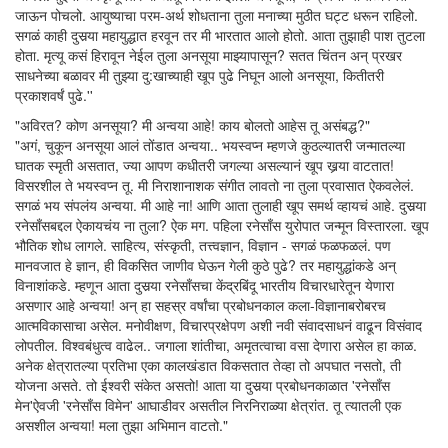
जाऊन पोचलो. आयुष्याचा परम-अर्थ शोधताना तुला मनाच्या मुठीत घट्ट धरून राहिलो.
सगळं काही दुसर्‍या महायुद्धात हरवून तर मी भारतात आलो होतो. आता तुझाही पाश तुटला
होता. मृत्यू कसं हिरावून नेईल तुला अनसूया माझ्यापासून? सतत चिंतन अन् प्रखर
साधनेच्या बळावर मी तुझ्या दु:खाच्याही खूप पुढे निघून आलो अनसूया, कितीतरी
प्रकाशवर्षं पुढे.''
"अविरत? कोण अनसूया? मी अन्वया आहे! काय बोलतो आहेस तू असंबद्ध?"
"अगं, चुकून अनसूया आलं तोंडात अन्वया.. भयस्वप्न म्हणजे कुठल्यातरी जन्मातल्या
घातक स्मृती असतात, ज्या आपण कधीतरी जगल्या असल्यानं खूप खर्‍या वाटतात!
विसरशील ते भयस्वप्न तू. मी निराशानाशक संगीत लावतो ना तुला प्रवासात ऐकवलेलं.
सगळं भय संपलंय अन्वया. मी आहे ना! आणि आता तुलाही खूप समर्थ व्हायचं आहे. दुसर्‍या
रनेसाँसबद्दल ऐकायचंय ना तुला? ऐक मग. पहिला रनेसाँस युरोपात जन्मून विस्तारला. खूप
भौतिक शोध लागले. साहित्य, संस्कृती, तत्त्वज्ञान, विज्ञान - सगळं फळफळलं. पण
मानवजात हे ज्ञान, ही विकसित जाणीव घेऊन गेली कुठे पुढे? तर महायुद्धांकडे अन्
विनाशांकडे. म्हणून आता दुसर्‍या रनेसाँसचा केंद्रबिंदू भारतीय विचारधारेतून येणारा
असणार आहे अन्वया! अन् हा सहस्र वर्षांचा प्रबोधनकाल कला-विज्ञानाबरोबरच
आत्मविकासाचा असेल. मनोवीक्षण, विचारप्रक्षेपण अशी नवी संवादसाधनं वाढून विसंवाद
लोपतील. विश्वबंधुत्व वाढेल.. जगाला शांतीचा, अमृतत्वाचा वसा देणारा असेल हा काळ.
अनेक क्षेत्रातल्या प्रतिभा एका कालखंडात विकसतात तेव्हा तो अपघात नसतो, ती
योजना असते. तो ईश्वरी संकेत असतो! आता या दुसर्‍या प्रबोधनकाळात 'रनेसाँस
मेन'ऐवजी 'रनेसाँस विमेन' आघाडीवर असतील निरनिराळ्या क्षेत्रांत. तू त्यातली एक
असशील अन्वया! मला तुझा अभिमान वाटतो."