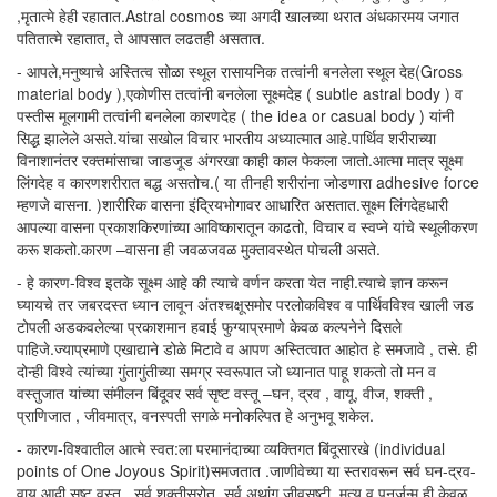
,मृतात्मे हेही रहातात.Astral cosmos च्या अगदी खालच्या थरात अंधकारमय जगात
पतितात्मे रहातात, ते आपसात लढतही असतात.
- आपले,मनुष्याचे अस्तित्व सोळा स्थूल रासायनिक तत्वांनी बनलेला स्थूल देह(Gross
material body ),एकोणीस तत्वांनी बनलेला सूक्ष्मदेह ( subtle astral body ) व
पस्तीस मूलगामी तत्वांनी बनलेला कारणदेह ( the idea or casual body ) यांनी
सिद्ध झालेले असते.यांचा सखोल विचार भारतीय अध्यात्मात आहे.पार्थिव शरीराच्या
विनाशानंतर रक्तमांसाचा जाडजूड अंगरखा काही काल फेकला जातो.आत्मा मात्र सूक्ष्म
लिंगदेह व कारणशरीरात बद्ध असतोच.( या तीनही शरीरांना जोडणारा adhesive force
म्हणजे वासना. )शारीरिक वासना इंद्रियभोगावर आधारित असतात.सूक्ष्म लिंगदेहधारी
आपल्या वासना प्रकाशकिरणांच्या आविष्कारातून काढतो, विचार व स्वप्ने यांचे स्थूलीकरण
करू शकतो.कारण –वासना ही जवळजवळ मुक्तावस्थेत पोचली असते.
- हे कारण-विश्व इतके सूक्ष्म आहे की त्याचे वर्णन करता येत नाही.त्याचे ज्ञान करून
घ्यायचे तर जबरदस्त ध्यान लावून अंतश्चक्षूसमोर परलोकविश्व व पार्थिवविश्व खाली जड
टोपली अडकवलेल्या प्रकाशमान हवाई फुग्याप्रमाणे केवळ कल्पनेने दिसले
पाहिजे.ज्याप्रमाणे एखाद्याने डोळे मिटावे व आपण अस्तित्वात आहोत हे समजावे , तसे. ही
दोन्ही विश्वे त्यांच्या गुंतागुंतीच्या समग्र स्वरूपात जो ध्यानात पाहू शकतो तो मन व
वस्तुजात यांच्या संमीलन बिंदूवर सर्व सृष्ट वस्तू –घन, द्रव , वायू, वीज, शक्ती ,
प्राणिजात , जीवमात्र, वनस्पती सगळे मनोकल्पित हे अनुभवू शकेल.
- कारण-विश्वातील आत्मे स्वत:ला परमानंदाच्या व्यक्तिगत बिंदूसारखे (individual
points of One Joyous Spirit)समजतात .जाणीवेच्या या स्तरावरून सर्व घन-द्रव-
वायू आदी सृष्ट वस्तू , सर्व शक्तीस्रोत, सर्व अथांग जीवसृष्टी, मृत्यु व पुनर्जन्म ही केवळ