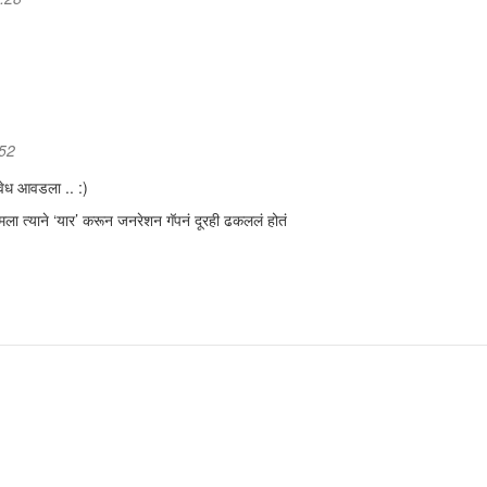
:52
वेध आवडला .. :)
ा त्याने ‘यार’ करून जनरेशन गॅपनं दूरही ढकललं होतं