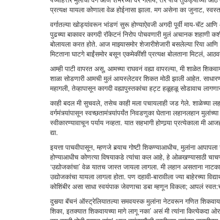
प्रत्यक्ष यायला कोणाला वेळ होईनासा झाला. मग असेना का जुनाट, स्वस्त
वर्गातल्या खोड्यांवरून भांडणं सुरू होण्याऐवजी अगदी पूर्वी माय-चॅट आ
पुढच्या बाकावर कागदी रॉकेटनं निरोप पोचवणारी मुलं अचानक शहाणी कश
बोलायला करत होते. आज माझ्यासमोर शेजारीशेजारी बसलेल्या रिया आणि साय
मिटताना घाटगे बाईंसमोर बसून एकमेकींशी प्रत्यक्ष बोलताना मिटलं, आठ
आम्ही पाटी वापरत असू, आमच्या राघवनं वह्या वापरल्या, मी शाळेत शिकवा
शाळा सोडणारी आमची मुलं आयस्लेटवर शिकत मोठी झाली आहेत. साधारण सहा 
महागली, तेव्हापासून कागदी वह्यापुस्तकांचा हट्ट हळूहळू सोडावाच लागणा
काही बदल मी सुचवले, तसेच काही मला पचायलाही जड गेले. शाळेच्या लहा
वर्गमंत्र्यांपासून स्वच्छतामंत्र्यांपर्यंत निवडणुका घेताना लहानलहान म
स्वीकारण्यावाचून पर्याय नव्हता. यात सहभागी होणार्‍या प्रत्येकाला मी आज
द्या.
इयत्ता पाचवीपासून, म्हणजे बर्‍याच गोष्टी शिकण्याआधीच, मुलांना आपापला स
होण्याआधीच कोणत्या विषयाकडे त्यांचा कल आहे, हे ओळखण्यासाठी चाचण्
‘उद्योजकांचा’ वेळ यातच जास्त जायला लागला. मी लहान असताना नाटकाच्या ता
उद्योजकांचा यायला लागला होता. पण दहावी-बारावीला ज्या बाहेरच्या विद्यार
कोशिंबीर असा साधा स्वयंपाक जेवणाचा डबा म्हणून विकला; आपलं स्वत:च
दुसर्‍या बॅचनं ऑस्ट्रेलियातल्या समवयस्क मुलांना नेटवरून गणित शिकवा
शिका, इतक्यात शिकवायच्या मागे लागू नका’ असं मी त्यांना कित्येकदा ओरड