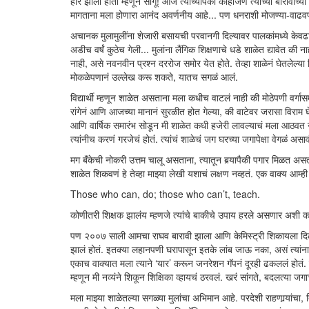
हार झाली होती म्हणून सांगू! आज त्यांच्यापैकी काहीजण त्यांच्या बारावीच
मागताना मला होणारा आनंद अवर्णनीय आहे... पण धनराशी मोजण्या-वाढवण्
अचानक मुलामुलींना शेजारी बसायची परवानगी दिल्यावर पालकांमध्ये केवढा ग
अडीच वर्षं कुठेच गेली... मुलांना लैंगिक शिक्षणाचे धडे शाळेत द्यावेत क
नाही, असे नवनवीन प्रश्न दररोज समोर येत होते. तेव्हा शाळेनं घेतलेल्या 
मोकळेपणानं उल्लेख करू शकते, यातच सगळं आलं.
विद्यार्थी म्हणून शाळेत असताना मला कधीच वाटलं नाही की मोठेपणी वर्गा
रांगेनं आणि आजच्या मानानं सुरळीत होत गेल्या, की वाटेवर जरासा विरा
आणि वार्षिक समारंभ सोडून मी शाळेत कधी हजेरी लावल्याचं मला आठवत नाही. द
त्यांनीच करणं गरजेचं होतं. त्यांचं शाळेचं जग घरच्या जगापेक्षा वेगळं असा
मग बॅंकेची नोकरी उत्तम चालू असताना, त्यातून बर्‍यापैकी पगार मिळत असतान
शाळेत शिकवणं हे तेव्हा माझ्या लेखी यशाचं लक्षण नव्हतं. एक वाक्य आ
Those who can, do; those who can’t, teach.
कोणीतरी शिक्षक झालंय म्हणजे त्यांचे बाकीचे उपाय हरले असणार अशी क
पण २००७ साली आमचा राघव बारावी झाला आणि केमिस्ट्री शिकायला दिल्लील
झालं होतं. इतक्या लहानपणी घरापासून इतके लांब जाऊ नका, असं त्यां
एकाच वाक्यात मला त्याने ‘यार’ करून जनरेशन गॅपनं दूरही ढकललं होत
म्हणून मी नव्यंने शिकून शिक्षिका व्हायचं ठरवलं. खरं सांगते, बदलत्या जग
मला माझ्या शाळेतल्या सगळ्या मुलांचा अभिमान आहे. परदेशी राहणार्‍यांचा, त