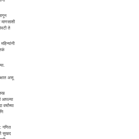
मागून
ा माणसाशी
ेवटी ते
हिन्यांनी
तकं
या.
क्षात असू
 ओळख
ी आपल्या
र्षांच्या
आणि
त: गणित
की सुखद