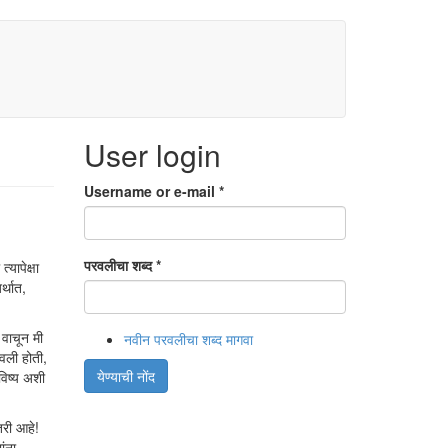
User login
Username or e-mail
*
परवलीचा शब्द
*
यापेक्षा
्थात,
 वाचून मी
नवीन परवलीचा शब्द मागवा
सवली होती,
येण्याची नोंद
विष्य अशी
तरी आहे!
ांना