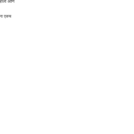
म्हांला आणि
ांना एकच