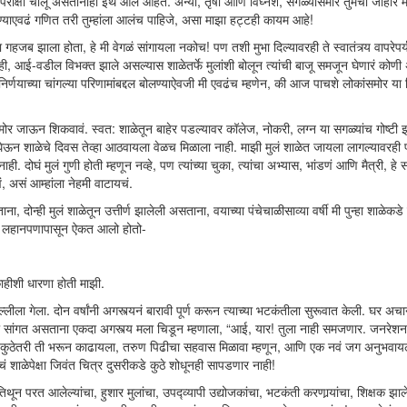
्या परीक्षा चालू असतानाही इथे आले आहेत. अन्या, तृषा आणि विघ्नेश, सगळ्यांसमोर तुमची जाहीर 
याएवढं गणित तरी तुम्हांला आलंच पाहिजे, असा माझा हट्टही कायम आहे!
हजब झाला होता, हे मी वेगळं सांगायला नकोच! पण तशी मुभा दिल्यावरही ते स्वातंत्र्य वापरेपर्
ी नाही, आई-वडील विभक्त झाले असल्यास शाळेतर्फे मुलांशी बोलून त्यांची बाजू समजून घेणारं कोणी
निर्णयाच्या चांगल्या परिणामांबद्दल बोलण्याऐवजी मी एवढंच म्हणेन, की आज पाचशे लोकांसमोर या 
समोर जाऊन शिकवावं. स्वत: शाळेतून बाहेर पडल्यावर कॉलेज, नोकरी, लग्न या सगळ्यांच गोष्टी 
म घेऊन शाळेचे दिवस तेव्हा आठवायला वेळच मिळाला नाही. माझी मुलं शाळेत जायला लागल्यावरह
ोघं मुलं गुणी होती म्हणून नव्हे, पण त्यांच्या चुका, त्यांचा अभ्यास, भांडणं आणि मैत्री, हे सग
वं, असं आम्हांला नेहमी वाटायचं.
ा, दोन्ही मुलं शाळेतून उत्तीर्ण झालेली असताना, वयाच्या पंचेचाळीसाव्या वर्षी मी पुन्हा शाळेक
म्ही लहानपणापासून ऐकत आलो होतो-
ाहीशी धारणा होती माझी.
ा गेला. दोन वर्षांनी अगस्त्यनं बारावी पूर्ण करून त्याच्या भटकंतीला सुरूवात केली. घर अच
ना सांगत असताना एकदा अगस्त्य मला चिडून म्हणाला, “आई, यार! तुला नाही समजणार. जनरेशन
ं. कुठेतरी ती भरून काढायला, तरुण पिढीचा सहवास मिळावा म्हणून, आणि एक नवं जग अनुभवायल
ाचं शाळेपेक्षा जिवंत चित्र दुसरीकडे कुठे शोधूनही सापडणार नाही!
िथून परत आलेल्यांचा, हुशार मुलांचा, उपद्व्यापी उद्योजकांचा, भटकंती करणार्‍यांचा, शिक्षक झाले