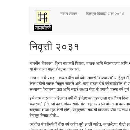
Skip
नवीन लेखन
हितगुज दिवाळी अंक २०१४
to
main
content
निवृत्ती २०३१
माननीय विश्वस्त, प्रिय सहकारी शिक्षक, पालक आणि मैदानातल्या आणि स्क
या मंचावरून माझा शेवटचा नमस्कार.
आज १ मार्च २०३१. तब्बल वीस वर्ष कोणालातरी ‘शिकवायचं’ या हेतूनं मी या व
कैक पटींनी जास्त शिकून चालले आहे. मला वाटलं होतं पंचेचाळीशीत बी.एड
सध्याच्या पेन्शनच्या तर्‍हा आणि नखरे लक्षात घेता मी वयाची पासष्ठ वर्ष पू
इथे काम करताना पहिल्याच वर्षी मी इंग्लिशच्या गृहपाठाला एक विषय दिला 
चक्रावले होते. जो काळ डोळ्यांसमोर येत नाही त्याबद्दल बोलताना कल्पनाश
चंद्रावर शाळा सुरू केली होती, समुद्राच्या तळाशी वायफाय सेवा उपलब्ध
बेमालूम मिसळ होती...
त्यांतील पंचवीसपैकी वीस वर्षं खरंच पूर्ण झाली आहेत. बदललेल्या गोष
पंच्याहत्तर मुलांचा वर्ग आज शंभरच्या वर गेलाय, तर पाच तुकड्यांच्या 