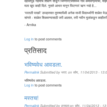
दहावीपुढे नेहमीचं शिक्षण सोडून जिम्नॅस्टिक्समध्ये नाव कमावणार्‍यांचा, माझ
मला खूप काही दिलं. नुसते आभार मानून फिटणारं ऋण नव्हे हे...
‘परतली पाखरे’ उपक्रमात तुमच्यापैकी अनेक माजी विद्यार्थ्यांनी शाळेत य
सांगते - शाळेत शिकवण्यासाठी जरी आलात, तरी नवीन मुलांकडून काहीतरी शिक
- Arnika
Log in
to post comments
प्रतिसाद
भविष्यवेध आवडला.
Permalink
Submitted by
भरत.
on सोम., 11/04/2013 - 13:
भविष्यवेध आवडला.
Log in
to post comments
मस्तच!
Permalink
Submitted by
वत्सला
on सोम., 11/04/2013 - 13