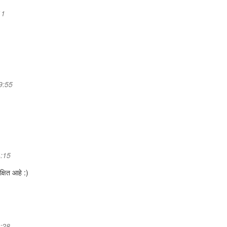
11
09:55
4:15
क्षित आहे :)
6:28