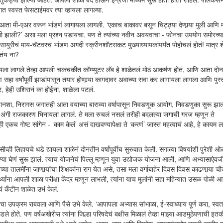
ात स्वस्त फेसटाईमवर त्या व्हायला लागल्या.
णि आता मी-एअर वरून भांडणं लागायला लागली. ‘एकाच बाकावर बसून चिट्ठ्या देणार्‍या मुली आणि 
ी झाली?’ असा मला प्रश्न पडायचा. पण ते त्यांच्या नवीन अवयवाचा - फोनचा उपयोग समोरच्य
ुरीचं माय-चॅटवरचं भांडण अगदी स्क्रीनशॉटसकट मुख्याध्यापकांपर्यंत पोहोचलं होतं! मात्र श
वतंय ना?
यला लागले तेव्हा आपली चकचकीत कॉम्प्युटर लॅब हे शाळेतलं मोठं आकर्षण होतं, आणि आता दोन म
वर्षांपूर्वी झाडांपासून तयार होणार्‍या कागदावर अवाच्या सवा कर लागायला लागला आणि पुस्
र, हेही उशिरानं का होईना, शाळेला पटलं.
नशा, निरागस जगातही आता वयाच्या बाराव्या वर्षापासून निवडणूक आयोग, निवडणुका सुरू झाल्
ुलांच्या अंगी राजकारण भिनायला लागलं. ते मला रुचलं नसलं तरीही बदलत्या जगाची गरज म्हणून ते
ही एकच गोष्ट सांगेन - ‘काम केलं’ असं दाखवण्यापेक्षा ते ‘करणं’ जास्त महत्वाचं आहे, हे कायम ल
ीव्ही लिहायचे धडे द्यायला शाळेनं दोनतीन वर्षांपूर्वीच सुरुवात केली. सगळ्या विषयांशी पुरेशी
या घेणं सुरू झालं. त्याच योजनेचं पिल्लू म्हणून युवा-उद्योजक योजना आली, आणि अभ्यासाऐवज
लमींना जाणार्‍यांचा शिक्षकांना राग येत असे, तसा मला वर्गाबाहेर दिवस दिवस काढणार्‍या चौदा व
्थ्यांना आपली शाळा परीक्षा केंद्र म्हणून लाभली, त्यांना याच मुलांनी सहा महिन्यात उसळ-पोळी 
ं कँटीन शाळेत उभं केलं.
यचा उपक्रम राबवला आणि पैसे उभे केले. ‘आपापला अभ्यास सांभाळा, ई-स्वाध्याय पूर्ण करा, स्व
ले होते. पण वर्षअखेरीस त्यांना जिल्हा परिषदेचं बक्षीस मिळालं तेव्हा माझ्या आडमुठेपणाची इत