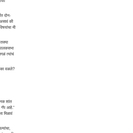
माफी
यंत दोन-
 असावं की
विषयांचा मी
इतक्या
ी पालकसभा
ळं त्यांचं
डे का वळले?
ानक शांत
 गॅप आहे.”
ा मिळावं
ल्यांचा,