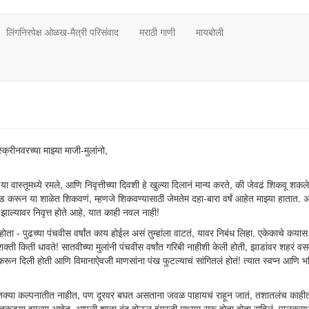
लिंगनिरपेक्ष ओळख-मैत्री परिसंवाद
मराठी गाणी
मायबोली
्रीनवरच्या माझ्या माजी-मुलांनो,
ास्तूमध्ये रमले, आणि निवृत्तीच्या दिवशी हे खुल्या दिलानं मान्य करते, की जेवढं शिकवू शकले त्
 करून या शाळेत शिकवणं, म्हणजे शिकवण्यासाठी जेमतेम दहा-बारा वर्षं आहेत माझ्या हातात. अर
र्ण झाल्यावर निवृत्त होते आहे, यात काही नवल नाही!
होता - पुढच्या पंचवीस वर्षांत काय होईल असं तुम्हांला वाटतं, यावर निबंध लिहा. एकेकाचे कयास
क्ती किती धावते! सातवीच्या मुलांनी पंचवीस वर्षांत गरिबी नाहीशी केली होती, झाडांवर शहरं व
 करून दिली होती आणि विमानाऐवजी माणसांना पंख फुटल्याचं सांगितलं होतं! त्यात स्वप्न आणि भ
्टी इतक्या कल्पनातीत नाहीत, पण दूरवर बघत असताना जवळ पाहायचं राहून जातं, तशातलंच काही
आठ तुकड्या झाल्या आहेत. आपली शाळा बंद होऊन इंग्रजी माध्यम सुरू होता होता राहिलं. पालकसभ