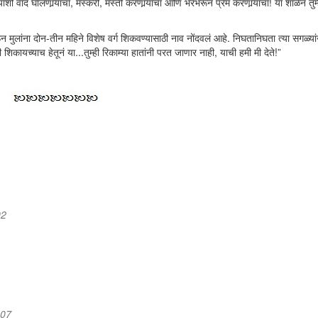
्याशी वाद घालणार्‍यांचा, मस्करी, मस्ती करणार्‍यांचा आणि भरभरून प्रेम करणार्‍यांचा! या शाळेनं तु
ेऊन मुलांना दोन-तीन महिने विशेष वर्ग शिकवण्यासाठी नाव नोंदवलं आहे. निघतानिघता त्या सगळ्य
ायच्याच हेतूनं या...तुम्ही रिकाम्या हातांनी परत जाणार नाही, याची हमी मी देते!”
02
:07