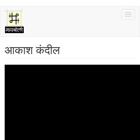
Skip
Toggl
to
naviga
main
content
आकाश कंदील