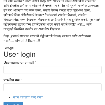
मग काय करायचं? आपण आपलं भरपूर पाणी प्यायचं नि आपले आपल्याला परवडतील
आणि झेपतील असे उपाय शोधायचे हे नक्की. मग ते मॉल मधे घुसणे, प्रत्येक उपनगरात
एक तरी ओळखीचं घर मॅनेज करणे, सगळी किळस बाजूला ठेवून सुलभमधे शिरणे,
हॉटेलमधे किंवा ऑफिसेसमधे गेल्यावर निर्लज्जपणे टॉयलेट विचारणे, टॉयलेट
विचारल्यानंतर उत्तर देणार्‍याच्या चेहर्‍यावरचे सगळे घाणेरडे भाव दुर्लक्षित करणे, प्रवासात/
बाहेरगावच्या शूटवर योग्य टॉयलेटसाठी भांडण करणे यातले काहीही असो... आणि
त्यातूनही चिडचिड उरलीच तर असा लेख लिहायचा...
तेव्हा (हातामधे प्यायच्या पाण्याची मोठ्ठी बाटली घेऊन) स्वच्छता आणि आरोग्याच्या
नावाने.... चांगभलं...! चिअर्स...!!
-अज्जुका
User login
Username or e-mail
*
परवलीचा शब्द
*
नवीन परवलीचा शब्द मागवा