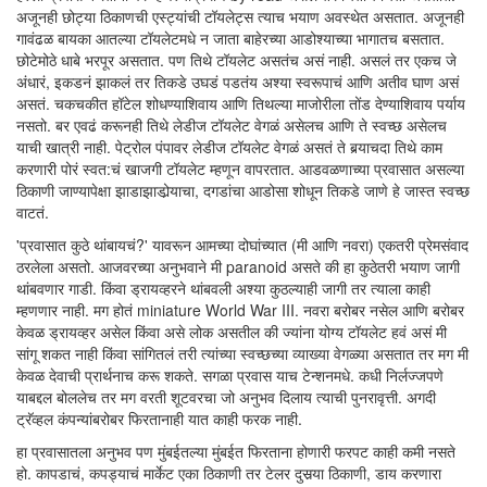
अजूनही छोट्या ठिकाणची एस्ट्यांची टॉयलेट्स त्याच भयाण अवस्थेत असतात. अजूनही
गावंढळ बायका आतल्या टॉयलेटमधे न जाता बाहेरच्या आडोश्याच्या भागातच बसतात.
छोटेमोठे धाबे भरपूर असतात. पण तिथे टॉयलेट असतंच असं नाही. असलं तर एकच जे
अंधारं, इकडनं झाकलं तर तिकडे उघडं पडतंय अश्या स्वरूपाचं आणि अतीव घाण असं
असतं. चकचकीत हॉटेल शोधण्याशिवाय आणि तिथल्या माजोरीला तोंड देण्याशिवाय पर्याय
नसतो. बर एवढं करूनही तिथे लेडीज टॉयलेट वेगळं असेलच आणि ते स्वच्छ असेलच
याची खात्री नाही. पेट्रोल पंपावर लेडीज टॉयलेट वेगळं असतं ते बर्‍याचदा तिथे काम
करणारी पोरं स्वत:चं खाजगी टॉयलेट म्हणून वापरतात. आडवळणाच्या प्रवासात असल्या
ठिकाणी जाण्यापेक्षा झाडाझाडोर्‍याचा, दगडांचा आडोसा शोधून तिकडे जाणे हे जास्त स्वच्छ
वाटतं.
'प्रवासात कुठे थांबायचं?' यावरून आमच्या दोघांच्यात (मी आणि नवरा) एकतरी प्रेमसंवाद
ठरलेला असतो. आजवरच्या अनुभवाने मी paranoid असते की हा कुठेतरी भयाण जागी
थांबवणार गाडी. किंवा ड्रायव्हरने थांबवली अश्या कुठल्याही जागी तर त्याला काही
म्हणणार नाही. मग होतं miniature World War III. नवरा बरोबर नसेल आणि बरोबर
केवळ ड्रायव्हर असेल किंवा असे लोक असतील की ज्यांना योग्य टॉयलेट हवं असं मी
सांगू शकत नाही किंवा सांगितलं तरी त्यांच्या स्वच्छच्या व्याख्या वेगळ्या असतात तर मग मी
केवळ देवाची प्रार्थनाच करू शकते. सगळा प्रवास याच टेन्शनमधे. कधी निर्लज्जपणे
याबद्दल बोललेच तर मग वरती शूटवरचा जो अनुभव दिलाय त्याची पुनरावृत्ती. अगदी
ट्रॅव्हल कंपन्यांबरोबर फिरतानाही यात काही फरक नाही.
हा प्रवासातला अनुभव पण मुंबईतल्या मुंबईत फिरताना होणारी फरपट काही कमी नसते
हो. कापडाचं, कपड्याचं मार्केट एका ठिकाणी तर टेलर दुसर्‍या ठिकाणी, डाय करणारा