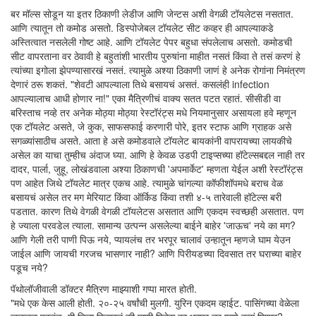
बर मॉल्स सोडून या इतर ठिकाणी लेडीज आणि जेन्टस अशी वेगळी टॉयलेटस नसतात.
आणि त्यातून तो कमोड असतो. डिस्पोजेबल टॉयलेट सीट कव्हर ही आपल्याकडे
अस्तित्वात नसलेली गोष्ट आहे. आणि टॉयलेट पेपर बहुधा संपलेलाच असतो. कमोडची
सीट वापरताना वर ठेवावी हे बहुतांशी भारतीय पुरुषांना माहीत नसतं किंवा ते तसं करणं हे
त्यांच्या इगोला झेपण्यासारखं नसतं. त्यामुळे अश्या ठिकाणी जाणं हे अनेक रोगांना निमंत्रण
देणारं ठरू शकतं. "शेवटी आपल्याला तिथे बसायचं असतं. कसलंही infection
आपल्यालाच आधी होणार ना!" एका मैत्रिणीचं वाक्य सतत पटत रहातं. सीसीडी वा
बरिस्ताच नव्हे तर अनेक मोठ्या मोठ्या रेस्टॉरंट्स मधे नियमानुसार असायला हवे म्हणून
एक टॉयलेट असते, जे कुक, साफसफाई करणारी पोरे, इतर स्टाफ आणि ग्राहक असे
सगळ्यांसाठीच असते. आता हे असे कमोडवाले टॉयलेट बायकांनी वापरायच्या लायकीचे
असेल का याचा तुम्हीच अंदाज घ्या. आणि हे केवळ उडपी टाइप्सच्या हॉटेल्सबद्दल नाही तर
दादर, पार्ला, जुहू, लोखंडवाला अश्या ठिकाणची 'अपमार्केट' म्हणता येईल अशी रेस्टॉरंट्स
पण आहेत जिथे टॉयलेट मात्र एकच आहे. त्यामुळे चांगल्या कॉफीशॉपमधे बराच वेळ
बसायचं असेल तर मग मेरियाट किंवा ऑर्किड किंवा तशी ४-५ तारेवाली हॉटेल्स बरी
पडतात. कारण तिथे वेगळी वेगळी टॉयलेटस असतात आणि एकदम स्वच्छही असतात. पण
हे ज्याला परवडेल त्याला. सामान्य उत्पन्न असलेल्या बाईने बाहेर 'जाऊच' नये का मग?
आणि गेली तरी पाणी पिऊ नये, प्यायलंच तर भरपूर चालावं उन्हातून म्हणजे घाम येउन
जाईल आणि जायची गरजच भासणार नाही? आणि पिरीयडच्या दिवसात तर घराच्या बाहेर
पडूच नये?
पॅथोलॉजीवाली डॉक्टर मैत्रिण माझ्याशी गप्पा मारत होती.
"मधे एक केस आली होती. २०-२५ वर्षांची मुलगी. युरिन एकदम व्हाईट. पासिंगच्या वेळेला