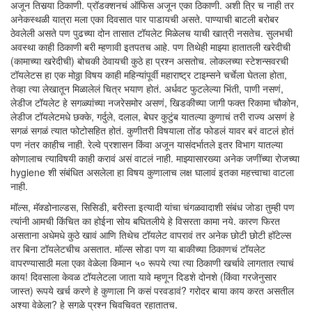
अजून तिसर्‍या ठिकाणी. प्रॉडक्शनचं ऑफिस अजून एका ठिकाणी. अशी त्रि च नाही तर
अनेकस्थळी यात्रा मला एका दिवसात पार पाडायची असते. पाण्याची बाटली बरोबर
ठेवलेली असते पण पुढच्या दोन तासात टॉयलेट मिळेलच याची खात्री नसतेच. सुलभची
अवस्था काही ठिकाणी बरी म्हणावी इतपतच आहे. पण तिथेही माझ्या हातातली खरेदीची
(कामाच्या खरेदीची) बोचकी ठेवायची कुठे हा प्रश्न असतोच. लोकलच्या स्टेशन्सवरची
टॉयलेटस हा एक मोठ्ठा विषय काही महिन्यांपूर्वी महाराष्ट्र टाइम्सने चर्चेला घेतला होता,
तेव्हा त्या लेखातून मिळालेलं चित्र भयाण होतं. अर्धवट फुटलेल्या भिंती, पाणी नसणं,
लेडीज टॉयलेट हे सगळ्यांच्या नजरेसमोर असणं, खिडकीच्या जागी फक्त रिकामा चौकोन,
लेडीज टॉयलेटमधे छक्के, गर्दुले, दलाल, बेघर कुटुंब यातल्या कुणाचं तरी राज्य असणं हे
सगळं सगळं त्यात फोटोसहित होतं. कुणीतरी विषयाला तोंड फोडलं यावर बरं वाटलं होतं
पण नंतर काहीच नाही. रेल्वे प्रशासन किंवा अजून यासंदर्भातले इतर विभाग यातल्या
कोणालाच त्याविषयी काही करावं असं वाटलं नाही. माझ्यासारख्या अनेक जणींच्या रोजच्या
hygiene शी संबंधित असलेला हा विषय कुणालाच लक्ष घालावं इतका महत्त्वाचा वाटला
नाही.
मॉल्स, मॅक्डोनाल्डस, सिसिडी, बरीस्ता इत्यादी यांचा चंगळवादाशी संबंध जोडा तुम्ही पण
त्यांनी आमची किंचित का होईना सोय बघितलीये हे विसरता कामा नये. कारण फिरत
असताना अधेमधे कुठे खावं आणि तिथेच टॉयलेट वापरावं तर अनेक छोटी छोटी हॉटेल्स
तर बिना टॉयलेटचीच असतात. मॉल्स सोडा पण या बाकीच्या ठिकाणचं टॉयलेट
वापरण्यासाठी मला एका वेळेला किमान ५० रूपये त्या त्या ठिकाणी खर्चावे लागतात त्याचं
काय! दिवसाला केवळ टॉयलेटला जाता यावे म्हणून दिडशे दोनशे (किंवा गरजेनुसार
जास्त) रूपये खर्च करणे हे कुणाला नि कसं परवडावं? गरोदर बाया काय करत असतील
अश्या वेळेला? हे सगळे प्रश्न चिवचिवत रहातातच.