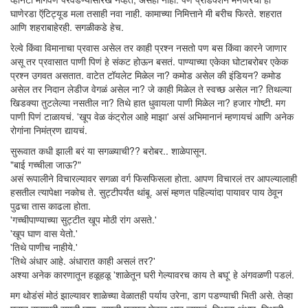
घाणेरडा ऍटिट्यूड मला तसाही नवा नाही. कामाच्या निमित्ताने मी बरीच फिरते. शहरात
आणि शहराबाहेरही. सगळीकडे हेच.
रेल्वे किंवा विमानाचा प्रवास असेल तर काही प्रश्न नसतो पण बस किंवा कारने जाणार
असू तर प्रवासात पाणी पिणं हे संकट होऊन बसतं. पाण्याच्या एकेका घोटाबरोबर एकेक
प्रश्न उगवत असतात. वाटेत टॉयलेट मिळेल ना? कमोड असेल की इंडियन? कमोड
असेल तर निदान लेडीज वेगळं असेल ना? जे काही मिळेल ते स्वच्छ असेल ना? तिथल्या
खिडक्या तुटलेल्या नसतील ना? तिथे हात धुवायला पाणी मिळेल ना? हजार गोष्टी. मग
पाणी पिणं टाळायचं. 'खूप वेळ कंट्रोल आहे माझा' असं अभिमानानं म्हणायचं आणि अनेक
रोगांना निमंत्रण द्यायचं.
सुरूवात कधी झाली बरं या सगळ्याची?? बरोबर.. शाळेपासून.
"बाई गच्चीला जाऊ?"
असं रूपालीने विचारल्यावर सगळा वर्ग फिसफिसला होता. आपण विचारलं तर आपल्यालाही
हसतील त्यापेक्षा नकोच ते. सुट्टीपर्यंत थांबू. असं म्हणत पहिल्यांदा पायावर पाय ठेवून
पुढचा तास काढला होता.
'गच्चीपाण्याच्या सुट्टीत खूप मोठी रांग असते.'
'खूप घाण वास येतो.'
'तिथे पाणीच नाहीये.'
'तिथे अंधार आहे. अंधारात काही असलं तर?'
अश्या अनेक कारणातून हळूहळू 'शाळेतून घरी गेल्यावरच काय ते बघू' हे अंगवळणी पडलं.
मग थोडंसं मोठं झाल्यावर शाळेच्या वेळातही पर्याय उरेना, डाग पडण्याची भिती असे. तेव्हा