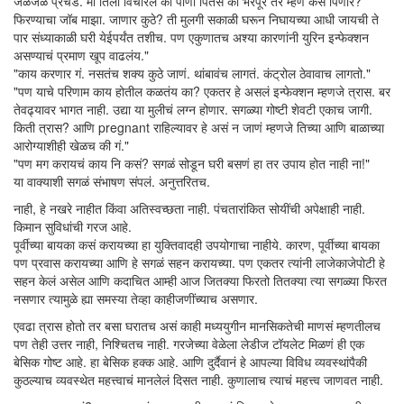
जळजळ प्रचंड. मी तिला विचारलं की पाणी पितेस का भरपूर तर म्हणे कसं पिणार?
फिरण्याचा जॉब माझा. जाणार कुठे? ती मुलगी सकाळी घरून निघायच्या आधी जायची ते
पार संध्याकाळी घरी येईपर्यंत तशीच. पण एकुणातच अश्या कारणांनी युरिन इन्फेक्शन
असण्याचं प्रमाण खूप वाढलंय."
"काय करणार गं. नसतंच शक्य कुठे जाणं. थांबावंच लागतं. कंट्रोल ठेवावाच लागतो."
"पण याचे परिणाम काय होतील कळतंय का? एकतर हे असलं इन्फेक्शन म्हणजे त्रास. बर
तेवढ्यावर भागत नाही. उद्या या मुलीचं लग्न होणार. सगळ्या गोष्टी शेवटी एकाच जागी.
किती त्रास? आणि pregnant राहिल्यावर हे असं न जाणं म्हणजे तिच्या आणि बाळाच्या
आरोग्याशीही खेळच की गं."
"पण मग करायचं काय नि कसं? सगळं सोडून घरी बसणं हा तर उपाय होत नाही ना!"
या वाक्याशी सगळं संभाषण संपलं. अनुत्तरितच.
नाही, हे नखरे नाहीत किंवा अतिस्वच्छता नाही. पंचतारांकित सोयींची अपेक्षाही नाही.
किमान सुविधांची गरज आहे.
पूर्वीच्या बायका कसं करायच्या हा युक्तिवादही उपयोगाचा नाहीये. कारण, पूर्वीच्या बायका
पण प्रवास करायच्या आणि हे सगळं सहन करायच्या. पण एकतर त्यांनी लाजेकाजेपोटी हे
सहन केलं असेल आणि कदाचित आम्ही आज जितक्या फिरतो तितक्या त्या सगळ्या फिरत
नसणार त्यामुळे ह्या समस्या तेव्हा काहीजणींच्याच असणार.
एवढा त्रास होतो तर बसा घरातच असं काही मध्ययुगीन मानसिकतेची माणसं म्हणतीलच
पण तेही उत्तर नाही, निश्चितच नाही. गरजेच्या वेळेला लेडीज टॉयलेट मिळणं ही एक
बेसिक गोष्ट आहे. हा बेसिक हक्क आहे. आणि दुर्दैवानं हे आपल्या विविध व्यवस्थांपैकी
कुठल्याच व्यवस्थेत महत्त्वाचं मानलेलं दिसत नाही. कुणालाच त्याचं महत्त्व जाणवत नाही.