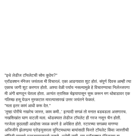
"इथे लेडीज टॉयलेटची सोय कुठेय?"
प्रॉडक्शन मॅनेजर जयंतला मी विचारलं. एका आडगावात शूट होतं. संपूर्ण दिवस आम्ही त्या
एकाच जागी शूट करणार होतो. अश्या वेळी पर्याय नसल्यामुळे हे विचारण्याचा निर्लज्जपणा
मी अंगी बाणवून घेतला होता. अत्यंत त्रासिक चेहर्‍यापासून सुरू करून मग थोबाडावर एक
गलिच्छ हसू घेऊन मुस्कटात मारल्यासारखं उत्तर जयंतने फेकलं.
"मला इतर कामं आधी करू देत."
'तुम्हा पोरींचे नखरेच जास्त, काम कमी..' इत्यादी सगळं तो मनात बडबडला असणारच.
नखशिखांत घाण वाटली मला. थोडक्यात लेडीज टॉयलेट ही गरज नसून चैन होती.
गरजेला कुठलाही आडोसा जवळ करणे हे अपेक्षित होते. स्टारच्या सगळ्या मागण्या
अजिजीने झेलणार्‍या प्रोड्युसरला युनिटमधल्या बायांसाठी फिरते टॉयलेट किंवा जास्तीची
व्हॅनिटी मागवणे परवडण्यासारखे नव्हते, असेही नाही. पण प्रॉडक्शन मॅनेजरचा हा