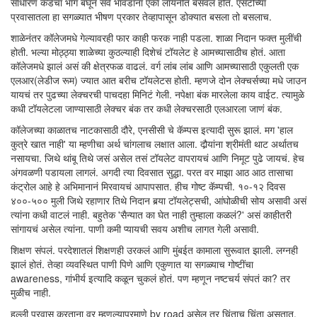
साधारण कडेचा भाग बघून सर्व भावंडांना एका लायनीत बसवलं होतं. एसटीच्या
प्रवासातला हा सगळ्यात भीषण प्रकार तेव्हापासून डोक्यात बसला तो बसलाच.
शाळेनंतर कॉलेजमधे गेल्यावरही फार काही फरक नाही पडला. शाळा निदान फक्त मुलींची
होती. भल्या मोठ्ठ्या शाळेच्या कुठल्याही दिशेचं टॉयलेट हे आमच्यासाठीच होतं. आता
कॉलेजमधे झालं असं की क्षेत्रफळ वाढलं. वर्ग लांब लांब आणि आमच्यासाठी एकुलती एक
एलआर(लेडीज रूम) ज्यात आत बरीच टॉयलेटस होती. म्हणजे दोन लेक्चर्सच्या मधे जाउन
यायचं तर पुढच्या लेक्चरची पाचदहा मिनिटं गेली. नपेक्षा बंक मारलेला काय वाईट. त्यामुळे
कधी टॉयलेटला जाण्यासाठी लेक्चर बंक तर कधी लेक्चरसाठी एलआरला जाणं बंक.
कॉलेजच्या काळातच नाटकासाठी दौरे, एनसीसी चे कॅम्पस इत्यादी सुरू झालं. मग 'हाल
कुत्रे खात नाही' या म्हणीचा अर्थ चांगलाच लक्षात आला. दौर्‍यांना श्रीमंती थाट अर्थातच
नसायचा. जिथे थांबू तिथे जसं असेल तसं टॉयलेट वापरायचं आणि निमूट पुढे जायचं. हेच
अंगवळणी पडायला लागलं. अगदी त्या दिवसात सुद्धा. परत वर माझा आठ आठ तासाचा
कंट्रोल आहे हे अभिमानानं मिरवायचं आपापसात. हीच गोष्ट कॅम्पची. १०-१२ दिवस
४००-५०० मुली जिथे रहाणार तिथे निदान बर्‍या टॉयलेट्सची, आंघोळीची सोय असावी असं
त्यांना कधी वाटलं नाही. बहुतेक 'सैन्यात का घेत नाही तुम्हाला कळलं?' असं काहीतरी
सांगायचं असेल त्यांना. पाणी कमी प्यायची सवय अशीच लागत गेली असावी.
शिक्षण संपलं. परदेशातलं शिक्षणही उरकलं आणि मुंबईत कामाला सुरूवात झाली. लग्नही
झालं होतं. तेव्हा व्यवस्थित पाणी पिणे आणि एकुणात या सगळ्याच गोष्टींचा
awareness, गांभीर्य इत्यादि कळून चुकलं होतं. पण म्हणून नष्टचर्य संपतं का? तर
मुळीच नाही.
हल्ली प्रवास करताना वर म्हणल्याप्रमाणे by road असेल तर चिंताच चिंता असतात.