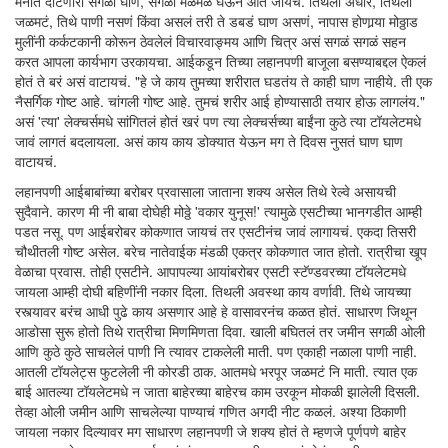
मनात दाटणारी सगळी घाण, सगळी मळमळ घेऊन आत जायचं. तिथला अंधार, तिथली
जळमटं, तिथे पाणी नसणं किंवा असलं तरी ते डबडं घाण असणं, नापास होणार्‍या मोठ्ठाड
मुलींनी कर्कटकानी कोरून ठेवलेलं विचारवाङ्मय आणि चित्र असं सगळं सगळं सहन
करत आपला कार्यभाग उरकायचा. आईकडून तिच्या लहानपणी बाजूला बसण्याबद्दल ऐकलं
होतं ते बरं असं वाटायचं. "हे जे काय तुमच्या शरीरात घडतंय ते काही घाण नाहीये. ती एक
नैसर्गिक गोष्ट आहे. चांगली गोष्ट आहे. तुमचं शरीर आई होण्यासाठी तयार होऊ लागलंय."
असं 'त्या' लेक्चर्समधे सांगितलं होतं खरं पण त्या लेक्चर्सच्या बाईंना कुठे त्या टॉयलेटमधे
जावं लागतं बदलायला. असं काय काय डोक्यात येऊन मग ते दिवस नुसतं घाण घाण
वाटायचं.
लहानपणी आईबाबांच्या बरोबर प्रवासाला जाताना शक्य असेल तिथे रेल्वे असायची
सुदैवाने. कारण मी नी बाबा दोघेही मोठ्ठे 'वकार युनूस!' त्यामुळे एसटीच्या भानगडीत आम्ही
पडत नसू. पण आईबरोबर कोकणात जायचं तर एसटीनंच जावं लागायचं. एकदा तिसरी
चौथीतली गोष्ट असेल. बरेच नातेवाईक मंडळी एकत्र कोकणात जात होतो. रात्रीचा खूप
वेळाचा प्रवास. तोही एसटीने. आपापल्या आयांबरोबर एसटी स्टॅण्डवरच्या टॉयलेटमधे
जायला आम्ही दोघी बहिणींनी नकार दिला. तिथली अवस्था काय वर्णावी. तिथे जायच्या
रस्त्यावर बरंच आधी पुढे काय असणार आहे हे वासावरनंच कळत होतं. साधारण जिथून
आडोसा सुरू होतो तिथे रात्रीचा मिणमिणता दिवा. खाली बघितलं तर जमीन सगळी ओली
आणि कुठे कुठे साचलेलं पाणी नि त्यावर टाकलेली माती. पण एकाही नळाला पाणी नाही.
आतली टॉयलेट्स फुटलेली नी कोरडी ठाक. आतमधे भरपूर जळमटं नि माती. त्यात एक
बाई आतल्या टॉयलेटमधे न जाता बाहेरच्या बाहेरच काम उरकून मोकळी झालेली दिसली.
तेव्हा ओली जमीन आणि साचलेल्या पाण्याचं गणित अगदी नीट कळलं. अश्या ठिकाणी
जायला नकार दिल्यावर मग साधारण लहानपणी जे शक्य होतं ते म्हणजे पूर्णपणे बाहेर