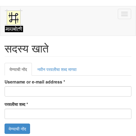
Skip
Toggl
to
naviga
main
content
सदस्य खाते
Primary
येण्याची नोंद
(active
नवीन परवलीचा शब्द मागवा
tabs
tab)
Username or e-mail address
*
परवलीचा शब्द
*
येण्याची नोंद