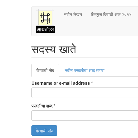
Skip
नवीन लेखन
हितगुज दिवाळी अंक २०१४
to
main
content
सदस्य खाते
Primary
येण्याची नोंद
(active
नवीन परवलीचा शब्द मागवा
tabs
tab)
Username or e-mail address
*
परवलीचा शब्द
*
येण्याची नोंद