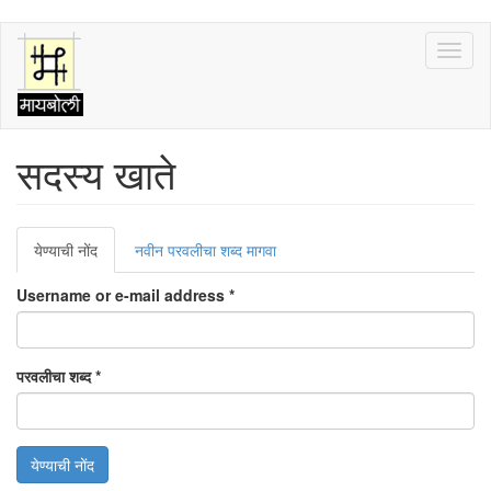
Skip
Toggl
to
naviga
main
content
सदस्य खाते
Primary
येण्याची नोंद
(active
नवीन परवलीचा शब्द मागवा
tabs
tab)
Username or e-mail address
*
परवलीचा शब्द
*
येण्याची नोंद