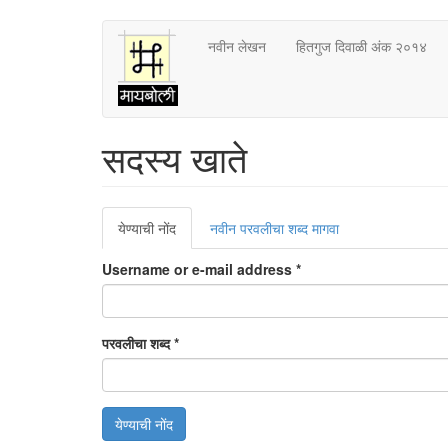
Skip
नवीन लेखन
हितगुज दिवाळी अंक २०१४
to
main
content
सदस्य खाते
Primary
येण्याची नोंद
(active
नवीन परवलीचा शब्द मागवा
tabs
tab)
Username or e-mail address
*
परवलीचा शब्द
*
येण्याची नोंद