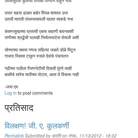
उरलीसुरली फुलांची रांगोळी पाण्याने वाहून नेली
उभार चवर्‍या ढाळत बाहेर पिंपळ शाश्वत उभा
उतली मातली पांथस्थसावली घालत साकडे नभा
कंकणसुखाच्या व्रताची एकच कहाणी बावनकशी
राणीच्या श्रद्धेची पालखी निर्माल्यवाटेस पोचली अशी
सोन्याच्या समया गप्पच राहिल्या जळते डोळे मिटून
गाभारा रिकामा टाकून रुसले देवांचे पंचायतन
गढीच्या पाठीला पैंजणभेटीची दिसली घुंगरे काही
बाकीचे सारेच मातीच्या पोटात, आता ते विचारू नाही
-जया एम
Log in
to post comments
प्रतिसाद
विलक्षण! जी. ए. कुलकर्णी
Permalink
Submitted by
क्रांति
on मंगळ., 11/13/2012 - 18:32