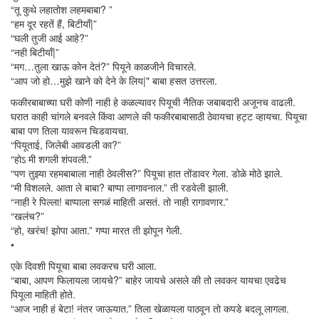
“तू कुथे लहातोश लहमबाबा? ”
“हम दूर रहतें हैं, बिटीयाँ|”
“घली तुजी आई आहे?”
“नही बिटीयाँ|”
“मग…तुला खाऊ कोन देतं?” पियूने काळजीने विचारले.
“आप जो हो…मुझे खाने को देने के लिय|" बाबा हसत उत्तरला.
फकीरबाबाच्या घरी कोणी नाही हे कळल्यावर पियूची नैतिक जबाबदारी अजूनच वाढली.
घरात काही चांगले बनवले किंवा आणले की फकीरबाबासाठी ठेवायचा हट्ट व्हायचा. पियूचा
बाबा पण तिला यावरून चिडवायचा.
“पियूताई, जिलेबी आवडली का?”
“होऽ मी शगली शंपवली.”
“पण तुझ्या रहमबाबाला नाही ठेवलीस?” पियूचा हात तोंडावर गेला. डोळे मोठे झाले.
“मी विशलले. आता ले बाबा? बाप्पा लागावनाल.” ती रडवेली झाली.
“नाही रे पिल्ला! बाप्पाला सगळं माहिती असतं. तो नाही रागावणार.”
“खलंच?”
“हो, खरंच! झोपा आता.” गप्पा मारत ती झोपून गेली.
•
एके दिवशी पियूचा बाबा लवकरच घरी आला.
“बाबा, आपण फिलायला जायचे?” बाहेर जायचे असले की तो लवकर यायचा एवढेच
पियूला माहिती होते.
“आज नाही हं बेटा! नंतर जाऊयात.” तिला खेळायला पाठवून तो कपडे बदलू लागला.