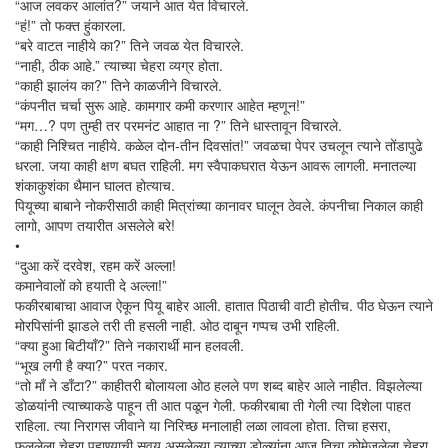
“आज लवकर आलांत?” जयाने आत येत विचारले.
“हं!” तो फक्त हुंकारला.
“बरे वाटत नाहीये का?” तिने जवळ येत विचारले.
“नाही, ठीक आहे.” त्याच्या चेहरा व्यग्र होता.
“काही झालंय का?” तिने काळजीने विचारले.
“कंपनीत चर्चा सुरू आहे. कामगार कमी करणार आहेत म्हणून!”
“मग…? पण तुम्ही तर परमनंट आहात ना ?” तिने धास्तावून विचारले.
“काही निश्चित नाहीये. कळेल दोन-तीन दिवसांत!” जवळचा पेपर उचलून त्याने तोंडापुढे
धरला. जया काही क्षण बघत राहिली. मग स्वैपाकघरात येऊन आवरू लागली. मनातल्या
शंकाकुशंका थैमान घालत होत्याच.
पियूच्या बाबाने नोकरीसाठी काही मित्रांच्या कानावर घालून ठेवले. कंपनीचा निकाल काही
लागो, आपण तयारीत असलेले बरे!
•
“दुआ करें दरवेश, रहम करें अल्ला!
कमानेवालों को हयाती दे अल्ला!”
फकीरबाबाचा आवाज ऐकून पियू बाहेर आली. हातात पिठाची वाटी होतीच. पीठ घेऊन त्याने
मोरपिसांनी झाडले तरी ती हसली नाही. ओठ दाबून गप्पच उभी राहिली.
“क्या हुआ बिटीयाँ?” तिने नकारार्थी मान हलवली.
“भूख लगी है क्या?” परत नकार.
“तो माँ ने डाँटा?” काहीतरी बोलायला ओठ हलले पण शब्द बाहेर आले नाहीत. विझलेल्या
डोळयांनी त्याच्याकडे पाहून ती आत पळून गेली. फकीरबाबा ती गेली त्या दिशेला पाहत
राहिला. त्या निरागस जीवाने या निरिच्छ मनालाही लळा लावला होता. तिचा हसरा,
फुललेला चेहरा पहाण्याची सवय असलेल्या त्याच्या डोळ्यांना आज तिचा कोमेजलेला चेहरा