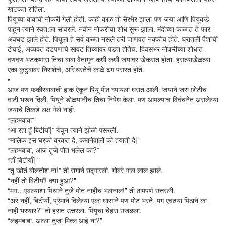
खटकत राहिला.
पियूच्या बाबाची नोकरी गेली होती. काही काळ तो सैरभैर झाला पण जया आणि पियूकडे
पाहून त्याने स्वत:ला सावरले. नवीन नोकरीचा शोध सुरू झाला. मंदीच्या काळात ते फार
अवघड झाले होते. पियूला हे सर्व कळत नसले तरी जाणवत नक्कीच होते. घरातली पैशांची
टंचाई, अव्यक्त दडपणाचे सावट तिच्यावर पडत होतेच. दिवसभर नोकरीच्या शोधात
वणवण भटकणारा तिचा बाबा वैतागून कधी कधी जयावर खेकसत होता. हसत्याखेळत्या
एका कुटुंबावर निराशेचे, अस्थिरतेचे काळे ढग पसरत होते.
•
आज पण फकीरबाबाची हाक ऐकून पियू पीठ घ्यायला घरात आली. जयाने जरा छोटीच
वाटी भरून दिली. पियूने डोळयांनीच तिचा निषेध केला, पण आपल्याच विवंचनेत असलेल्या
जयाचे तिकडे लक्ष गेले नाही.
“लहमबाबा”
“आ रहा हूँ बिटीयाँ|” येवून त्याने झोळी पसरली.
“मालिक इस घरको बरकत दे, कमानेवालों को हयाती दे|”
“लहमबाबा, आज तुजे पोत भलेल का?”
“हाँ बिटीयाँ| ”
“तू खोतं बोलतोश ना!” ती रागाने उद्गारली. गोबरे गाल लाल झाले.
“नहीं तो बिटीयाँ! क्या हुआ?"
“मग…एवल्याशा पिथाने तुजे पोत नाहीच भलनाल!” ती ठामपणे उत्तरली.
“अरे नहीं, बिटीयाँ, प्रेमाने दिलेल्या एका घासाने पण पोट भरते. मग एवढया पिठाने का
नाही भरणार?” तो हसत उत्तरला. पियूचा चेहरा उजळला.
“लहमबाबा, अल्ला तुजा मित्ल आहे ना?”