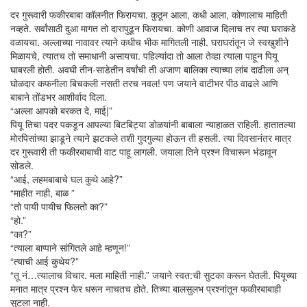
दर गुरूवारी फकीरबाबा कॉलनीत फिरायचा. कुठून आला, कधी आला, कोणालाच माहिती
नव्हते. सर्वांसाठी दुआ मागत तो दारापुढून फिरायचा. कोणी आवाज दिलाच तर त्या घराकडे
वळायचा. अल्लाच्या नावावर त्याने कधीच भीक मागितली नाही. घराघरांतून जे स्वखुशीने
मिळायचे, त्यातच तो समाधानी असायचा. पहिल्यांदा तो आला तेव्हा त्याला पाहून पियू
घाबरली होती. अवघी तीन-साडेतीन वर्षांची ती अजाण बालिका त्याच्या लांब दाढीला अन्
घोळदार कफनीला बिचकली नसती तरच नवल! पण जयाने वाटीभर पीठ वाढले आणि
बाबाने तोंडभर आशीर्वाद दिला.
“अल्ला आपको बरकत दे, माई|”
पियू तिचा पदर पकडून आपल्या बिटबिट्या डोळयांनी बाबाला न्याहाळत राहिली. हातातल्या
मोरपिसांच्या झाडूने त्याने झटकले तशी गुदगुल्या होऊन ती हसली. त्या दिवसानंतर मात्र
दर गुरूवारी ती फकीरबाबाची वाट पाहू लागली. जयाला तिने प्रश्न विचारून भंडावून
सोडले.
“आई, लहमबाबाचे घल कुथे आहे?”
“माहीत नाही, बाळ ”
“तो पायी पायीच फिलतो का?”
“हो.”
“का?”
“त्याला बाप्पाने सांगितले आहे म्हणून!”
“त्याची आई कुथेय?”
“तू नं…त्यालाच विचार. मला माहिती नाही.” जयाने स्वत:ची सुटका करून घेतली. पियूच्या
मनात मात्र प्रश्न फेर धरून नाचतच होते. तिच्या बालसुलभ प्रश्नांतून फकीरबाबाही
सुटला नाही.