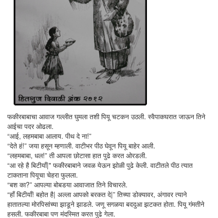
फकीरबाबाचा आवाज गल्लीत घुमला तशी पियू चटकन उठली. स्वैपाकघरात जाऊन तिने
आईचा पदर ओढला.
“आई, लहमबाबा आलाय. पीथ दे ना!”
“देते हं!” जया हसून म्हणाली. वाटीभर पीठ घेवून पियू बाहेर आली.
“लहमबाबा, धल!” ती आपला छोटासा हात पुढे करत ओरडली.
“आ रहे है बिटीयाँ|" फकीरबाबाने जवळ येऊन झोळी पुढे केली. वाटीतले पीठ त्यात
टाकताना पियूचा चेहरा फुलला.
“बश का?” आपल्या बोबडया आवाजात तिने विचारले.
“हाँ बिटीयाँ! बहोत है| अल्ला आपको बरकत दे|” तिच्या डोक्यावर, अंगावर त्याने
हातातल्या मोरपिसांच्या झाडूने झाडले. जणू सगळया बददुआ झटकत होता. पियू गंमतीने
हसली. फकीरबाबा पण मंदस्मित करत पुढे गेला.