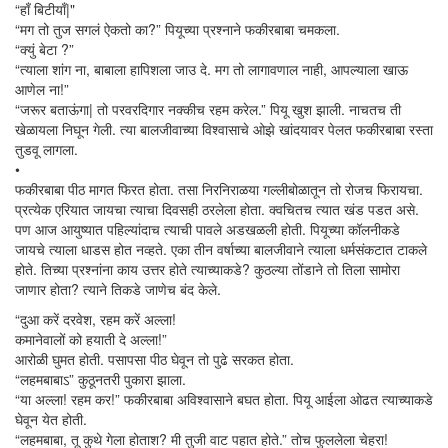
“हाँ बिटीयाँ|"
“मग तो तुज सगलं ऐकतो का?” पियूच्या प्रश्नाने फकीरबाबा चमकला.
“क्युं बेटा ?”
“त्याला शांग ना, बाबाला हापिशला जाउ दे. मग तो लागावणाल नाही, आपल्याला खाऊ
आणेल ना!”
“जरूर बताऊंगा| तो परवरदिगार नक्कीच रहम करेल.” पियू खुश झाली. नाचतच ती
खेळायला निघून गेली. त्या बालजीवाच्या विश्वासाचे ओझे खांदयावर पेलत फकीरबाबा रस्ता
तुडवू लागला.
•
फकीरबाबा पीठ मागत फिरत होता. तसा निरनिराळया गल्लीबोळातून तो रोजच फिरायचा.
प्रत्येक एरियात जायचा त्याचा दिवसही ठरलेला होता. क्वचितच त्यात खंड पडत असे.
पण आज आयुष्यात पहिल्यांदाच त्याची पावले अडखळली होती. पियूच्या कॉलनीकडे
जायचे त्याला धाडस होत नव्हते. एका तीन वर्षाच्या बालजीवाने त्याला धर्मसंकटात टाकले
होते. तिच्या प्रश्नांना काय उत्तर होते त्याच्याकडे? कुठल्या तोंडाने तो तिला सामोरा
जाणार होता? त्याने तिकडे जाणेच बंद केले.
“दुआ करें दरवेश, रहम करें अल्ला!
कमानेवालों को हयाती दे अल्ला!”
आरोळी घुमत होती. पसापसा पीठ घेवून तो पुढे सरकत होता.
“लहमबाबाऽ” कुठूनतरी पुकारा झाला.
“या अल्ला! रहम कर!” फकीरबाबा अविश्वासाने बघत होता. पियू आईला ओढत त्याच्याकडे
घेवून येत होती.
“लहमबाबा, तू कुथे गेला होताश? मी तुजी वाट पहात होते.” तोच फुललेला चेहरा!