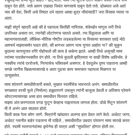
दाबून देत होते. जसे आपण एखाद्या जिवंत माणसाचे दाबून देतो तसे. डोळ्यात असे आर्त
भाव की देवा, किती असे तिष्ठत उभे रहाता आम्हा क्षुद्र जीवांसाठी? जरा विसावा घ्यावा ना
आता.
माझी संपूर्ण खात्री आहे की हे पहायला कितीही नास्तिक, शंकेखोर माणूस जरी तिथे
उपस्थित असता तर, त्यानेही लोटांगणच घातले असते. त्या विठ्ठलाला आणि या
महाभागवतालाही. लौकिक-भौतिक गोष्टीत लडबडलेल्या या विसाव्या शतकात एवढे मोठे
आश्चर्य माझ्यासमोर घडत होते, की क्षणभर आपण याच युगात आहोत ना? की चुकून
कुठल्या सत्ययुगात वगैरे पोहोचलो की काय हे कळेना झाले. आम्ही तिथे असूनही मामा
त्यांच्या पादसेवनभक्तीत दंग होते. ना तिथे कुठली कृत्रिमता ना काही विशेष आविर्भाव. हे
नक्कीच त्यांचे दररोजचे, नित्याचेच भक्तिकर्म असणार. हे देवदुर्लभ दृश्य पाहताना आम्ही
सगळे जागीच खिळल्यासारखे व आता पुढचा काय चमत्कार पहायला मिळणार या
उत्सुकतेत.
मामा शांतपणे समाधीशेजारी बसले, मुखात स्वामींचेच भावभरले अभंग. समाधीवरील
सगळ्यात वरची फुले (निर्माल्य) हळुवारपणे उचलून त्यांनी बाजूला ठेवली व अतिशय प्रेमाने
थोपटल्यासारखा असा हात समाधीवर फिरवत राहिले.
माझ्या अंतःकरणातला दगड फुटून केव्हाच पाझरायला लागला होता. डोळे मिटून शांतपणे
मी ते अभंग आत साठवत होतो.
किती काळ गेला कोण जाणे. मित्रांनी खांद्यावर अलगद हात ठेवत जागे केले. अर्धवट जागा,
अर्धवट ग्लानीत बाहेर पडताना मी पाहिले , समाधीवरील उबदार पांघरुण मामा सारखे करत
होते. स्वामी स्वरुपानंदांच्या कृपेनेच ही यात्रा अशी "सुफलित" होणार होती तर.