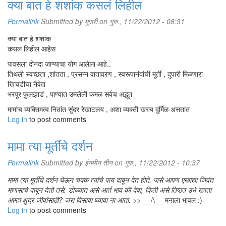
क्या बात हे शशांक कसलं लिहील
Permalink
Submitted by
मुरारी
on गुरु., 11/22/2012 - 08:31
क्या बात हे शशांक
कसलं लिहील आहेस
पावसला दोनदा जाण्याचा योग आलेला आहे..
तिथली स्वच्छता ,शांतता , प्रसन्न वातावरण , स्वरूपानंदांची मूर्ती , दुपारी मिळणारा
खिचडीचा नैवेद्य
भरपूर फुलझाडं , पाण्यात उमलेली कमळ सर्वच अद्भुत
मामांच व्यक्तिमत्व नितांत सुंदर रेखाटलय , अशा व्यक्ती खरच दुर्मिळ असतात
Log in
to post comments
मामा त्या मूर्तींचे दर्शन
Permalink
Submitted by
ईनमीन तीन
on गुरु., 11/22/2012 - 10:37
मामा त्या मूर्तींचे दर्शन घेऊन चक्क त्यांचे पाय दाबून देत होते. जसे आपण एखाद्या जिवंत
माणसाचे दाबून देतो तसे. डोळ्यात असे आर्त भाव की देवा, किती असे तिष्ठत उभे रहाता
आम्हा क्षुद्र जीवांसाठी? जरा विसावा घ्यावा ना आता.
>> __/\__ मनाला भावल :)
Log in
to post comments