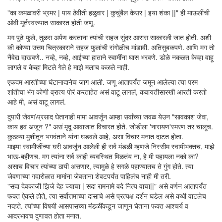
"का कमळावरी भ्रमर | पाय ठेवीती हळुवार | कुचुंबैल केसर | इया शंका ||" ही माऊलींची
ओवी मूर्तस्वरुपात साकारत होती जणू.
मग पुढे फुले, तुळस अर्पण करताना त्यांची सहज सुंदर आरास साकारली जात होती. अशी
की कोण्या उत्तम चित्रकाराने सहज फुलांची रांगोळीच मांडावी. अतिसुबकपणे. आणि मग तो
नैवेद्य दाखवणे.. नव्हे, नव्हे, आईच्या हाताने स्वामींना घास भरवणे. डोळे नकळत केव्हा वाहू
लागले व केव्हा मिटले गेले हे माझे मलाच कळले नाही.
एकदम आरतीच्या घंटानादानेच जाग आली. जणू आतापर्यंत जमून आलेल्या त्या परम
शांतीचा भंग कोणी व्रात्य पोरं करताहेत असं वाटू लागलं, कवायतीसारखी आरती करतो
आहे मी, असं वाटू लागलं.
दुपारी जेवण\प्रसाद घेतानाही मामा आवर्जून आम्हा सर्वांच्या जवळ येउन "सावकाश जेवा,
काय हवं अजून ?" असं मृदू आवाजात विचारत होते. जोडीला 'नारायण'स्मरण तर चालूच.
कुठल्या मुशीतून भगवंताने यांना घडवले आहे, असा विचार मनात दाटत होता.
माझ्या स्वामीजींच्या घरी आवर्जून आलेली ही सर्व मंडळी म्हणजे निस्सीम स्वामीभक्तच, माझे
भाऊ-बहीणच. मग त्यांना सर्व काही व्यवस्थित मिळतंय ना, हे मी पहायला नको का?
असाच विचार त्यांच्या ठायी असणार, त्यामुळे हे सगळे पहाण्यातच ते गुंग होते. त्या
जेवणाच्या गदारोळात मामांना जेवताना शेवटपर्यंत पाहिलंच नाही मी तरी.
"सदा देवकाजी झिजे देह ज्याचा | सदा रामनामे वदे नित्य वाचा||" असे वर्णन आतापर्यंत
फक्त ऐकले होते, त्या सर्वोत्तमाच्या दासाचे असे प्रत्यक्ष दर्शन घडेल असे कधी वाटलेच
नव्हते. त्यांच्या विषयी आसपासच्या मंडळींकडून जाणून घेताना फक्त आश्चर्य व
आदरभावच दुणावत होता मनात.