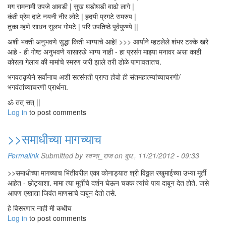
मग रामनामी उपजे आवडी | सुख घडोघडी वाढो लागे |
कंठी प्रेम दाटे नयनी नीर लोटे | हृदयी प्रगटे रामरुप |
तुका म्हणे साधन सुलभ गोमटे | परि उपतिष्ठे पूर्वपुण्ण्ये ||
अशी भक्ती अनुभवणे सुद्धा किती भाग्याचे आहे! >>> आर्याने म्हटलेले शंभर टक्के खरे
आहे - ही गोष्ट अनुभवणे यासारखे भाग्य नाही - हा प्रसंग माझ्या मनावर असा काही
कोरला गेलाय की मामांचे स्मरण जरी झाले तरी डोळे पाणावतातच.
भगवतकृपेने सर्वांनाच अशी सत्संगती प्राप्त होवो ही संतमहात्म्यांच्याचरणी/
भगवंतांच्याचरणी प्रार्थना.
ॐ तत् सत् ||
Log in
to post comments
>>समाधीच्या मागच्याच
Permalink
Submitted by
स्वप्ना_राज
on बुध., 11/21/2012 - 09:33
>>समाधीच्या मागच्याच भिंतीवरील एका कोनाड्यात श्री विठ्ठल रखुमाईच्या उभ्या मूर्ती
आहेत - छोट्याशा. मामा त्या मूर्तींचे दर्शन घेऊन चक्क त्यांचे पाय दाबून देत होते. जसे
आपण एखाद्या जिवंत माणसाचे दाबून देतो तसे.
हे विसरणार नाही मी कधीच
Log in
to post comments