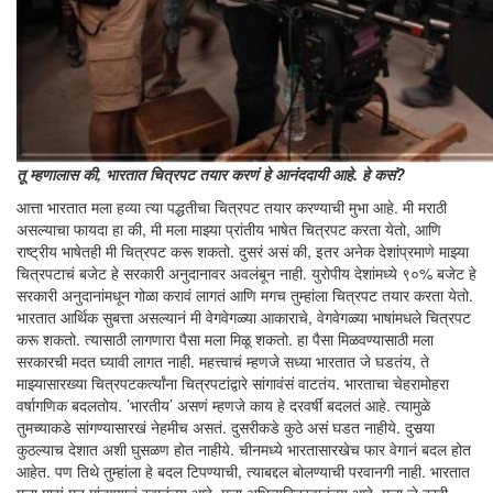
तू म्हणालास की, भारतात चित्रपट तयार करणं हे आनंददायी आहे. हे कसं?
आत्ता भारतात मला हव्या त्या पद्धतीचा चित्रपट तयार करण्याची मुभा आहे. मी मराठी
असल्याचा फायदा हा की, मी मला माझ्या प्रांतीय भाषेत चित्रपट करता येतो, आणि
राष्ट्रीय भाषेतही मी चित्रपट करू शकतो. दुसरं असं की, इतर अनेक देशांप्रमाणे माझ्या
चित्रपटाचं बजेट हे सरकारी अनुदानावर अवलंबून नाही. युरोपीय देशांमध्ये ९०% बजेट हे
सरकारी अनुदानांमधून गोळा करावं लागतं आणि मगच तुम्हांला चित्रपट तयार करता येतो.
भारतात आर्थिक सुबत्ता असल्यानं मी वेगवेगळ्या आकाराचे, वेगवेगळ्या भाषांमधले चित्रपट
करू शकतो. त्यासाठी लागणारा पैसा मला मिळू शकतो. हा पैसा मिळवण्यासाठी मला
सरकारची मदत घ्यावी लागत नाही. महत्त्वाचं म्हणजे सध्या भारतात जे घडतंय, ते
माझ्यासारख्या चित्रपटकर्त्यांना चित्रपटांद्वारे सांगावंसं वाटतंय. भारताचा चेहरामोहरा
वर्षागणिक बदलतोय. ’भारतीय’ असणं म्हणजे काय हे दरवर्षी बदलतं आहे. त्यामुळे
तुमच्याकडे सांगण्यासारखं नेहमीच असतं. दुसरीकडे कुठे असं घडत नाहीये. दुसर्‍या
कुठल्याच देशात अशी घुसळण होत नाहीये. चीनमध्ये भारतासारखेच फार वेगानं बदल होत
आहेत. पण तिथे तुम्हांला हे बदल टिपण्याची, त्याबद्दल बोलण्याची परवानगी नाही. भारतात