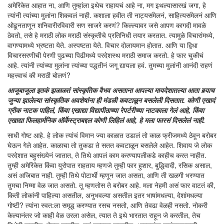
अमेरिकेत आहात ना, आणि तुम्हांला इथेच राहायचं आहे ना, मग इथल्यासारखं जगा, हे
त्यांनी त्यांच्या मुलांना शिकवलं नाही. कशाला हवीत ती नाट्यसंमेलनं, साहित्यसंमेलनं आणि
ओढूनताणून शनिवारीरविवारी सण साजरे करणं? किल्ल्यावर जसे आपण कागदी मावळे
ठेवतो, तसे हे मराठी लोक मराठी संस्कृतीचे प्रतिनिधी तयार करतात. त्यामुळे विचारांमध्ये,
वागण्यामध्ये भ्रष्टता येते. अस्पष्टता येते. विचार दोलायमान होतात. आणि या द्विधा
विचारसरणीची पेरणी पुढच्या पिढीमध्ये परदेशस्थ मराठी समाज करतो. हे फार चुकीचं
आहे. त्यांनी त्यांच्या मुलांना त्यांच्या पद्धतीनं जगू द्यायला हवं. तुमच्या मुलांनी आनंदी राहणं
महत्त्वाचं की मराठी बोलणं?
आजूबाजूला इतकं झळाळतं सांस्कृतिक वैभव असताना आपल्या मायदेशातल्या आता बर्‍याच
जुन्या झालेल्या सांस्कृतिक अवशेषांना ही मंडळी कवटाळून बसलेली दिसतात. कोणी एखादं
ग्रीक नाटक पाहिलं, किंवा एखाद्या विद्यापीठाच्या रेपर्टरीच्या नाटकाला गेलं आहे, किंवा
एखाद्या फिलहार्मनिक ऑर्केस्ट्राबद्दल कोणी लिहिलं आहे, हे मला फारसं दिसलेलं नाही.
साधी गोष्ट आहे. हे लोक त्यांचं विमान ज्या काळात उडालं तो काळ फ्रीजमध्ये ठेवून बरोबर
घेऊन गेले आहेत. काळाचा तो तुकडा ते सतत कवटाळून बसलेले आहेत. शिवाय जे लोक
परदेशात बहुसंख्येनं जातात, ते तिथे आपलं काम करण्यापलीकडे काहीच करत नाहीत.
तुम्ही अमेरिकेत किंवा युरोपात राहताय म्हणजे तुम्ही फार हुशार, बुद्धिवादी, रसिक असाल,
असं अजिबात नाही. तुम्ही तिथे पोटार्थी म्हणून जात असता, आणि ती खळगी भरण्यात
तुमचा निम्मा वेळ जात असतो. तू म्हणतोस ते बरोबर आहे. मला नेहमी असं फार वाटतं की,
किती लोकांनी पाहिल्या असतील, अनुभवल्या असतील इतर भाषांमधल्या, देशांमधल्या
गोष्टी? त्यांना स्वत:ला समृद्ध करण्यात रसच नसतो, आणि तेवढा वेळही नसतो. नोकरी
केल्यानंतर जो काही वेळ उरला असेल, त्यात ते इथे भारतात राहून जे करतील, तेच