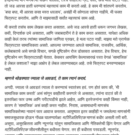
तो जड आरसा हाती धरण्याचं महत्त्वाचं काम मी करतो आहे. हे काम मी शांतपणे करतोय.
’बघा बघा, मी आरसा कसा मस्त धरलाय’, असंही मी कोणाला सांगत नाहीये. मी फक्त
चित्रपट करतोय. आणि ते माझ्यासाठी सर्वांत महत्त्वाचं काम आहे.
मी करतो तसंच काम लेखक करत असतात. असे जड आरसे हाती धरून जगभर लेखक,
कवी, दिग्दर्शक उभे असतात, आणि जबाबदारीनं ते हे काम करत असतात. यापेक्षा अधिक
काही केलं तरच त्यांच्या सामाजिक जाणिवा प्रखर, हे मला पटत नाही. माझ्या मते प्रत्येक
चित्रपटात सामाजिकता असते. आपल्या जगण्यात आपले सामाजिक, राजकीय, आर्थिक,
कलेबाबतचे असे सगळे विचार, सगळे दृष्टिकोन रोज डोकावत असतात. हेच विचार, हेच
दृष्टिकोन मग चित्रपटातही येतात. केकवर आयसिंग केल्यासारखं परत वेगळं ’सामाजिक’
हे लेबल कशाला? माझा आक्षेप हे लेबल लावण्याबद्दल आहे. तसे चित्रपट बनवण्याबद्दल
नाही.
म्हणजे थोडक्यात ज्याला जे आवडतं, ते काम त्यानं करावं.
अगदी. ज्याला जे आवडतं त्याला ते करण्याचं स्वातंत्र्य हवं. पण होतं काय की, ’मी
सामाजिक काम करतो’ असं सांगून काहीतरी करणारे जे असतात, त्यांना वाटतं की ते
इतरांपेक्षा फार उच्च आणि परीटघडीचे झाले आहेत, आणि इतरेजनांना काही किंमत नाही,
कारण ते ’सामाजिक’ असं काही करत नाहीत. निराश, असामाधानी माणसंच
सामाजिकतेच्या नावानं फार आवाज करतात. आयुष्यात इतर काहीही न जमलेल्या माणसांनी
समाजसुधारक होऊन गोंधळ घालण्यापेक्षा
मटीरिअलिस्टिक
माणसं बधीर असली तरी बरी.
असूया, असुरक्षितता आणि न्यूनगंड यांतून सामाजिकता आणि नैतिकतेची झिंग येणार आणि
मटीरिअलिस्टिक
जीवनशैलीतून बधीरता येणार. तर ही बधीरता परवडली. न्यूनगंड,