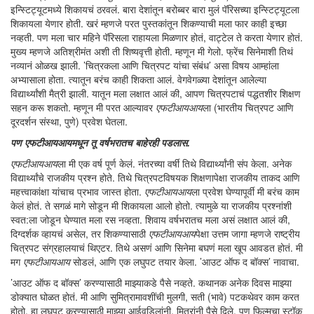
इन्स्टिट्यूटमध्ये शिकायचं ठरवलं. बारा देशांतून बरोब्बर बारा मुलं पॅरिसच्या इन्स्टिट्यूटला
शिकायला येणार होती. खरं म्हणजे परत पुस्तकांतून शिकण्याची मला फार काही इच्छा
नव्हती. पण मला चार महिने पॅरिसला राहायला मिळणार होतं, वाट्टेल ते करता येणार होतं.
मुख्य म्हणजे अतिश्रीमंत अशी ती शिष्यवृत्ती होती. म्हणून मी गेलो. फ्रेंच सिनेमाशी तिथं
नव्यानं ओळख झाली. ’चित्रकला आणि चित्रपट यांचा संबंध’ असा विषय आम्हांला
अभ्यासाला होता. त्यातून बरंच काही शिकता आलं. वेगवेगळ्या देशांतून आलेल्या
विद्यार्थ्यांशी मैत्री झाली. यातून मला लक्षात आलं की, आपण चित्रपटाचं पद्धतशीर शिक्षण
सहन करू शकतो. म्हणून मी परत आल्यावर
एफटीआयआय
ला (भारतीय चित्रपट आणि
दूरदर्शन संस्था, पुणे) प्रवेश घेतला.
पण
एफटीआयआय
मधून तू वर्षभरातच बाहेरही पडलास.
एफटीआयआय
ला मी एक वर्ष पूर्ण केलं. नंतरच्या वर्षी तिथे विद्यार्थ्यांनी संप केला. अनेक
विद्यार्थ्यांचे राजकीय प्रश्न होते. तिथे चित्रपटविषयक शिक्षणापेक्षा राजकीय ताकद आणि
महत्त्वाकांक्षा यांचाच प्रभाव जास्त होता.
एफटीआयआय
ला प्रवेश घेण्यापूर्वी मी बरंच काम
केलं होतं. ते सगळं मागे सोडून मी शिकायला आलो होतो. त्यामुळे या राजकीय प्रश्नांशी
स्वत:ला जोडून घेण्यात मला रस नव्हता. शिवाय वर्षभरातच मला असं लक्षात आलं की,
दिग्दर्शक व्हायचं असेल, तर शिकण्यासाठी
एफटीआयआय
पेक्षा उत्तम जागा म्हणजे राष्ट्रीय
चित्रपट संग्रहालयाचं थिएटर. तिथे असणं आणि सिनेमा बघणं मला खूप आवडत होतं. मी
मग
एफटीआयआय
सोडलं, आणि एक लघुपट तयार केला. ’आउट ऑफ द बॉक्स’ नावाचा.
’आउट ऑफ द बॉक्स’ करण्यासाठी माझ्याकडे पैसे नव्हते. कथानक अनेक दिवस माझ्या
डोक्यात घोळत होतं. मी आणि सुमित्रामावशींची मुलगी, सती (भावे) पटकथेवर काम करत
होतो. हा लघुपट करण्यासाठी माझ्या आईवडिलांनी, मित्रांनी पैसे दिले, पण फिल्मचा स्टॉक