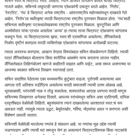
सचिन स्वत:चे चित्रपट स्वत: लिहितो. त्यानं आजवर दिग्दर्शन केलेले चारही चित्रपट
गाजले आहेत. सचिनचे लघुपटही जाणत्या प्रेक्षकांनी उचलून धरले आहेत. ’निरोप’,
’रेस्टॉरंट’, ’गंध’ हे चित्रपट अनेक राष्ट्रीय - आंतरराष्ट्रीय महोत्सवांमधून दाखवले गेले
आहेत. ’निरोप’ला सर्वोत्कृष्ट मराठी चित्रपटाचा राष्ट्रीय पुरस्कार मिळाला होता. ’गंध’साठी
सचिनला सर्वोत्कृष्ट पटकथालेखकाचा राष्ट्रीय पुरस्कार मिळाला. कुस्टुरिका आणि
अल्मोवोदार यांचा प्रभाव असलेला ’अय्या’ हा त्याचा ताजा चित्रपट प्रेक्षकांना चांगलाच
चकवून गेला. या चित्रपटातल्या खर्‍या, स्वत:शी प्रामाणिक असलेल्या, लैंगिकतेकडे
निकोप दृष्टीनं बघणार्‍या मराठी व्यक्तिरेखा प्रेक्षकांना चांगल्याच अनोळखी वाटल्या.
त्याला अस्वस्थ करणार्‍या, आव्हान देणार्‍या विषयांबद्दल सचिन मोकळेपणानं लिहितो. त्याची
पात्रं लैंगिकतेबद्दल बोलताना किंवा शारीरिक आकर्षण मान्य करताना लाजत नाहीत.
लैंगिकतेबद्दल लिहिणंबोलणं म्हणजे काहीतरी वाह्यात आणि वाईट, असा समज असणाच्या या
आजच्या काळात सचिनचं लिखाण स्वागतार्ह ठरतं.
सचिन सदाशिव पेठेतल्या एका मध्यमवर्गीय कुटुंबात वाढला. पुरोगामी असल्याचा आव
आणला तरी अतिशय रुढीप्रिय असलेल्या मराठी समाजाशी त्याची उत्तम ओळख आहे.
भूतकाळाशी, परंपरांशी नाळ न तोडू शकलेला, शाश्वततेचा आग्रह धरणारा मराठी माणूस
सचिनच्या लिखाणात अनेकदा दिसतो. आपल्या स्तंभांमधून सचिन अशा प्रतिगामी, दांभिक
प्रवृत्तींबद्दल वेळोवेळी लिहितो. बहुसंख्यांना त्यानं दाखवलेल्या आरशातलं स्वत:चं रूप
आवडत नाही. त्यामुळे त्याला उद्धट, बेमूर्वतखोर, गर्विष्ठ, मोठ्यांचा आदर न करणारा अशी
विशेषणं लावली जातात.
सचिनशी वेळोवेळी मारलेल्या गप्पांचं हे संकलन आहे. या गप्पांचा मूळ उद्देश त्याची
जडणघडण आणि त्याची मतं समजून घेणं हा असल्यानं चित्रपटविषयक किंवा नाटकांचे