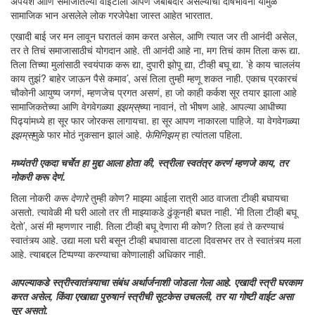
अपयश आणि समाजातल्या वाइटाला आपण जबाबदार असल्याची दोषभावना यांमुळे
सामाजिक भान असलेले लोक गरजेपेक्षा जास्त आहेत भारतात.
एखादी बाई जर मन लावून घरातलं काम करत असेल, आणि त्यात जर ती आनंदी असेल,
तर ते तिचं समाजासाठीचं योगदान आहे. ती आनंदी आहे ना, मग तिचं काम तिला करू द्या.
तिला तिच्या मुलांसाठी स्वयंपाक करू द्या, दुपारी झोपू द्या, टीव्ही बघू द्या. ’हे काय चाललंय
काय तुझं? बाहेर जाऊन पैसे कमाव’, असं तिला तुम्ही म्हणू शकत नाही. एकाच प्रकारचं
चौकोनी आयुष्य जगणं, म्हणजेच प्रगत असणं, हा जो काही कर्कश सूर तयार झाला आहे
सामाजिकतेच्या आणि वेगवेगळ्या
इझम्‌स्‌
च्या नावानं, तो भीषण आहे. आपल्या आधीच्या
पिढ्यांमध्ये हा सूर फार जोरकस लागायचा. हा सूर आपण नाकारला पाहिजे. या वेगवेगळ्या
इझम्‌स्‌
मुळे फार मोठं नुकसान झालं आहे.
फेमिनिझम्‌
हा त्यांतला पहिला.
मध्यंतरी एकदा चर्चेत हा मुद्दा आला होता की, स्त्रीला स्वतंत्र करणं म्हणजे काय, तर
नोकरी करू देणं.
तिला नोकरी
करू देणारे
तुम्ही कोण? माझ्या आईला रात्री आठ वाजता टीव्ही बघायचा
असतो. त्यावेळी मी घरी आलो तर ती माझ्याकडे ढुंकूनही बघत नाही. ’मी तिला टीव्ही बघू
देतो’, असं मी म्हणणार नाही. तिला टीव्ही बघू देणारा मी कोण? तिला हवं ते करण्याचं
स्वातंत्र्य आहे. उद्या मला घरी बसून टीव्ही बघावासा वाटला दिवसभर तर ते स्वातंत्र्य मला
आहे. त्याबद्दल टिप्पण्या करण्याचा कोणालाही अधिकार नाही.
आपल्याकडे स्त्रीस्वातंत्र्याचा संबंध अर्थार्जनाशी जोडला गेला आहे. एखादी स्त्री घरकाम
करत असेल, किंवा एखाद्या पुरुषानं स्त्रीची सूटकेस उचलली, तर या गोष्टी वाईट असा
सूर असतो.