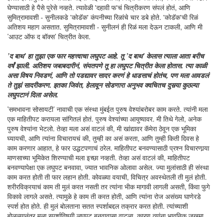
घेण्यासाठी हे पैसे पुरेसे नव्हते. त्यावेळी 'दहावी फ'चं चित्रीकरण संपलं होतं, आणि
सुमित्रामावशी - सुनीलकडे 'कोडॅक' कंपनीच्या रिळांचे चार डबे होते. 'कोडॅक'ची रिळं
अतिशय महाग असतात. सुमित्रामावशी - सुनीलनं ही रिळं मला देऊन टाकली, आणि मी
’आउट ऑफ द बॉक्स’ चित्रीत केला.
’द बाथ’ हा तुझा एक फार महत्त्वाचा लघुपट आहे. तू ’द बाथ’ केलास त्याला आता बरीच
वर्षं झाली. अतिशय जबाबदारीनं, संयतपणे तू हा लघुपट चित्रीत केला होतास. त्या काळी
असा विषय निवडणं, आणि तो पडद्यावर सादर करणं हे धाडसाचं होतंच, पण मला आवडलं
ते तुझं सादरीकरण. इतका जिवंत, हेलावून सोडणारा अनुभव क्वचितच दुसर्‍या कुठल्या
लघुपटानं दिला असेल.
’समभावना सोसायटी’ नावाची एक संस्था मुंबईत पुरुष वेश्यांबरोबर काम करते. त्यांनी मला
एक माहितीपट करायला सांगितलं होतं. पुरुष वेश्यांच्या आयुष्यावर. मी तिथे गेलो, अनेक
पुरुष वेश्यांना भेटलो. तेव्हा मला असं वाटलं की, मी खांद्यावर कॅमेरा ठेवून एक भूमिका
घ्यायची, आणि त्यांना विचारायचं की, तुम्ही का असं करता, आणि तुम्ही किती दिवस हे
काम करणार आहात, हे फार उद्धटपणाचं ठरेल. माहितीपट बनवण्यासाठी प्रश्न विचारणार्‍या
माणसाच्या भूमिकेत शिरण्याची मला इच्छा नव्हती. तेव्हा असं वाटलं की, माहितीपट
बनवण्यापेक्षा एक लघुपट बनवावा, ज्यात भावनिक ओलावा असेल. ज्या मुलांसाठी ही संस्था
काम करत होती ती फार लहान होती. कोवळ्या वयाची, विचित्र अवस्थेतली ती मुलं होती.
शरीरविक्रयाचं काम ती मुलं करत नसती तर त्यांना भीक मागावी लागली असती, किंवा फुगे
विकावे लागले असते. त्यामुळे हे काम ती करत होती, आणि त्यांना रोज असंख्य घाणेरडे
स्पर्श होत होते. ही मुलं बोलताना सतत स्पर्शाबद्दल तक्रार करत होती. त्यांच्याशी
बोलल्यानंतर मला स्पर्शाविषयी लघुपट बनवावासा वाटला, कारण त्यांना भावनिक जखमा