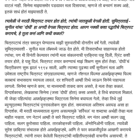
वाटलं नाही. सिनेमा माझ्यासमोर पडद्यावर मला दिसायचा, म्हणजे तो बनवणं शक्य आहे,
इतकं साधं होतं माझ्यासाठी ते.
त्यावेळी जे मराठी चित्रपट तयार होत होते, त्यांची जातकुळी वेगळी होती. सुमित्राताई -
सुनील यांचा ’दोघी’ हा अगदी वेगळा चित्रपट होता. आपण नक्की कशा पद्धतीचे चित्रपट
करायचे, हे तुला कसं आणि कधी कळलं?
चित्रपटाचं तंत्र समजून घेण्यातच माझी सुरुवातीची दोनतीन वर्षं गेली. त्यावेळी
सुमित्रामावशी - सुनील मला लॅबमध्ये जाऊ देत होते. मी तिसराचौथा साहाय्यक होतो
त्यांचा, पण मी विनंती केल्यावर त्यांनी मला संकलनाची प्रक्रिया पाहू दिली, प्रिंट कशी
तयार होते, हे पाहू दिलं. चित्रपट तयार करण्याचं माझं शिक्षण सुरू होतं तेव्हा. ’दोघी’चं
चित्रीकरण सुरू झालं १९९४ साली, आणि त्याच्या पुढच्या वर्षी सुनीलनं मला आणि
उमेशला राष्ट्रीय चित्रपट संग्रहालयाच्या, म्हणजे
नॅशनल फिल्म्स आर्काइव्ह्‌ज्‌
च्या फिल्म
क्लबाचं सभासदत्व घ्यायला लावलं. दर शनिवारी आम्ही तिथे जाऊन सिनेमे पाहायला
लागलो. सिनेमा म्हणजे काय, या माध्यमाची ताकद काय असते, हे मला तेव्हा कळलं.
दिग्दर्शकाचा, लेखकाचा सिनेमा (जसा ’दोघी’ होता) कसा असतो, हे तिथे बघायला मिळालं.
मी जेव्हा पहिल्यांदा
आर्काइव्ह्‌ज्‌
च्या थिएटरला सिनेमा बघायला गेलो, तेव्हा तिथे लुई
ब्युन्यूएलच्या चित्रपटांचं पुनरावलोकन सुरू होतं. समजायला अतिशय अवघड असा हा
दिग्दर्शक. मी मराठी माध्यमातला मुलगा असल्यामुळे ’सर्रियल’ या शब्दाचा अर्थही तेव्हा मला
माहीत नव्हता. पण नेटानं आम्ही ते सारे चित्रपट पाहिले. मग नंतर आम्ही सलग उझू
पाहिला. सलग कुरोसावा पाहिला. तारकोव्हस्की पाहिला. अ‍ॅन्तोनिओनी पाहिला. त्यावेळी
सुरेश छाब्रिया संचालक होते
आर्काइव्ह्‌ज्‌
चे, आणि ते फार काळजीपूर्वक आखणी करायचे
चित्रपटांची. त्यांनी तयार केलेली चित्रपटांची माहितीपत्रकंही वाचनीय असायची. ते