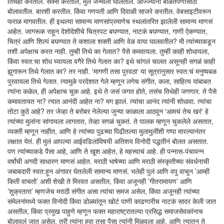
तिथेही करतील. सेक्स करतील, मुलं जन्माला घालतील. आज्ज्यांना बाळंतपणासाठी
बोलावतील. बारशी करतील. किंवा गणपती आणि दिवाळी साजरे करतील. वेबसाइटीवरून
फराळ मागवतील. ही इथल्या सामान्य माणसांप्रमाणेच स्थलांतरित झालेली सामान्य माणसं
आहेत. जागरूक राहून देशोदेशीचे चित्रपट बघण्यात, नाटकं बघण्यात, गाणी ऐकण्यात,
चित्रं आणि शिल्पं बघण्यात ते कशाला शक्ती आणि वेळ वाया घालवतील? मी त्यांच्याकडून
तशी अपेक्षाच करत नाही. तुम्ही तिथे का गेलात? पैसे कमवायला. तुम्ही काही शोधायला,
किंवा स्वत:चा शोध घ्यायला वगैरे तिथे गेलात का? इथे चांगलं चालत असूनही सगळं काही
झुगारून तिथे गेलात का? तर नाही. 'मागणी तसा पुरवठा' या सूत्रानुसार स्वत:चं मनुष्यबळ
पुरवायला तिथे गेलात. त्यामुळे परदेशात गेले म्हणून लगेच संगीत, कला, साहित्य यांबाबत
त्यांना कळेल, ही अपेक्षाच चूक आहे. इथे ते जसं जगत होते, तसंच तिथेही जगणार. ते पैसे
कमावतायत ना? त्यात आनंदी आहेत ना? मग झालं. त्यांचा आनंद त्यांनी शोधावा. त्यांचा
तोटा कुठे आहे? तर जेव्हा ते बरोबर नेलेल्या जुन्या काळाला आठवून 'आमचं तेच खरं' हे
त्यांच्या मुलांना सांगायला लागतात, तेव्हा सगळं चुकतं. ते पालक म्हणून चुकलेले असतात,
व्यक्ती म्हणून नाहीत, आणि हे त्यांच्या पुढच्या पिढीतल्या मुलामुलींशी गप्पा मारल्यानंतर
लक्षात येतं. ही मुलं आपल्या आईवडिलांविषयी अतिशय विनोदी पद्धतीनं बोलत असतात.
पण त्यांच्याकडे पैसा आहे, आणि ते खूश आहेत, हे महत्त्वाचं आहे. ही पन्नास-पंचावन्न
वर्षांची अगदी साधारण माणसं आहेत. मराठी भाषेच्या आणि मराठी संस्कृतीच्या संवर्धनाची
जबाबदारी स्वत:हून अंगावर घेतलेली सामान्य माणसं. भलेही पुलं आणि वपु वाचून ’आम्ही
किती वाचतो’ अशी शेखी ते मिरवत असतील, किंवा अजूनही ’गीतरामायण’ आणि
’शुक्रतारा’ म्हणजेच मराठी संगीत असा त्यांचा समज असेल, किंवा अजूनही त्यांच्या
संमेलनांमध्ये फक्त विनोदी किंवा डोळ्यांतून खोटं पाणी काढणारीच नाटकं सादर केली जात
असतील, किंवा प्रमुख पाहुणे म्हणून फक्त महाराष्ट्रातल्या प्रसिद्ध समाजसेवकांनाच
बोलावलं जात असेल, तरी त्यांना हवा तसा पैसा त्यांनी मिळवला आहे, आणि त्यातून ते