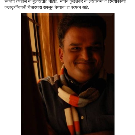
सगळेच तपशील या मुलाखतीत नाहीत. सचिन कुंडलकर या लेखकाच्या व दिग्दर्शकाच्या
कलाकृतींमागची विचारधारा समजून घेण्याचा हा प्रयत्न आहे.