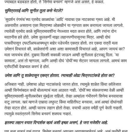
ज्याबद्दल बडबडत होतो, ते ’सिनेमा बनवणं’ म्हणजे असं असतं, हे कळलं.
सुमित्राताई आणि सुनील तुला कसे भेटले?
’सुदर्शन रंगमंच’च्या प्रमोद काळ्यांचा ’आदि’ नावाचा एक नाटकाचा ग्रूप आहे. मी
अकरावीत असताना एका मित्राच्या ओळखीनं या ग्रुपात काम करायला जायला लागलो.
त्यावेळी प्रमोद काळे सुमित्रामावशींना नेपथ्यात मदत करत होते, आणि त्यांना दोन
मदतनीस हवे होते. उमेश कुलकर्णी माझा लहानपणीपासूनचा मित्र. आम्ही दोघं
पाचवीपासून
एफटीआयआय
मधून बाहेर पडेपर्यंत एकत्र होतो. तर एकदा रात्री मला
उमेशनं विचारलं की, काळेसरांनी अशा अशा कामासाठी विचारलं आहे, आपण जायचं का?
मला जायचंच होतं. दुसर्‍या दिवशी सकाळी जाऊन आम्ही सुनीलला इंटरव्ह्यू दिला. ’या
कामाला’, असं तो म्हणाला, आणि आम्ही दोघं ’दोघी’च्या सेटवर जायला लागलो. आमचं काम
प्रॉपर्टीची देखभाल करणं हे होतं.
उमेश आणि तू शाळेपासून एकत्र होतात. त्याचाही ओढा चित्रपटांकडे होता का?
अजिबात नाही. उमेशचा ओढा नाटकांकडे जास्त होता. त्यामुळे शाळेत किंवा कॉलेजात
आम्ही सिनेमांबद्दल कधी बोलल्याचं मला आठवत नाही. ’दोघी’च्या संकलनाच्या वेळी आम्ही
सुमित्रामावशी-सुनीलबरोबर मुंबईला राहिलो, तेव्हा आम्हांला गंभीरपणे सिनेमा बनवावासा
वाटू लागला. खरं म्हणजे एखादा लघुपट किंवा माहितीपट बनवावा, असं आम्हां दोघांनाही
तेव्हा वाटत होतं. आम्ही फारच लहान होतो तेव्हा. वयाची अठरा वर्षंही पूर्ण केली नव्हती.
त्यामुळे स्वतंत्रपणे सिनेमा बनवणं शक्यच नव्हतं.
इतक्या लहान वयात दिग्दर्शक व्हावं अशी इच्छा असणं, हे जरा मजेशीर आहे.
पण मला नव्हतं तसं वाटत. सिनेमा बनवणं आपल्या आवाक्याबाहेरचं आहे, असं कधीही मला