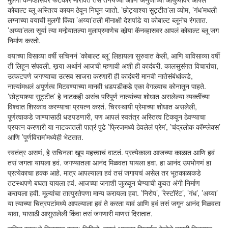
कोबाल्ट ब्लू अस्तित्व कायम ठेवून निघून जातो. ’छोट्याश्या सुट्टीत’ला व्योम, ’गंध’मधली
लग्नाच्या वयाची मुलगी किंवा ’अय्या’तली मीनाक्षी देशपांडे या कोबाल्ट ब्लूनंच रंगतात.
’अय्या’तला सूर्या त्या मनोर्‍यातल्या मुलाप्रमाणेच कोर्‍या कॅनव्हासवर आपलं कोबाल्ट ब्लू जग
निर्माण करतो.
वयाच्या विसाव्या वर्षी सचिननं ’कोबाल्ट ब्लू’ लिहायला सुरुवात केली, आणि बाविसाव्या वर्षी
ती लिहून संपवली. खर्‍या अर्थानं आजची म्हणावी अशी ही कादंबरी. कालसुसंगत विचारांचा,
उत्कटपणे जगण्याचा उत्सव साजरा करणारी ही कादंबरी मानवी नातेसंबंधांकडे,
नात्यांमधलं अपूर्णत्व मिटवण्याच्या मानवी धडपडीकडे एका वेगळ्याच कोनातून पाहते.
’छोट्याश्या सुट्टीत’ हे नाटकही असंच परिपूर्ण नात्यांच्या शोधात असलेल्या व्यक्तींच्या
विश्वात शिरकाव करण्याचा प्रयत्न करतं. चिरस्थायी प्रेमाच्या शोधात असलेली,
पूर्णत्वाकडे जाण्यासाठी धडपडणारी, पण आपलं स्वतंत्र अस्तित्व टिकवून ठेवण्याचा
प्रयत्न करणारी या नाटकातली पात्रं पुढे ’फ्रिजमध्ये ठेवलेलं प्रेम’, ’चंद्रलोक कॉम्प्लेक्स’
आणि ’पूर्णविराम’मध्येही भेटतात.
स्वतंत्र असणं, हे सचिनला खूप महत्त्वाचं वाटतं. प्रत्येकाला आजच्या काळात आणि हवं
तसं जगता यायला हवं. जगण्यातला आनंद मिळवता यायला हवा. हा आनंद उपभोगणं हा
प्रत्येकाचा हक्क आहे. मात्र आपल्याला हवं तसं जगायचं असेल तर भूतकाळाकडे
तटस्थपणे बघता यायला हवं. आजच्या जगाशी जुळवून घेण्याची कुवत अंगी निर्माण
करायला हवी. मूल्यांचा तात्पुरतेपणा मान्य करायला हवा. ’निरोप’, ’रेस्टॉरंट’, ’गंध’, ’अय्या’
या त्याच्या चित्रपटांमध्ये आपल्याला हवं ते करता यावं आणि हवं तसं जगून आनंद मिळवता
यावा, यासाठी आसुसलेली किंवा तसं जगणारी माणसं दिसतात.