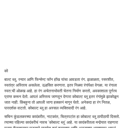
को
बाल्ट ब्लू. रन्वार आणि फिन्सेन्ट फॉन हॉख यांचा आवडता रंग. झळाळता, रसरशीत,
स्वतंत्र अस्तित्व असलेला. उल्हसित करणारा. इतर निळ्या रंगांपेक्षा वेगळा. या रंगाला
स्वत:ची ओळख आहे. हा रंग अचेतनाभोवती चेतना निर्माण करतो, अवकाशाला पूर्णत्व
प्राप्त करून देतो. आपलं अस्तित्व जाणवून देणारा कोबाल्ट ब्लू इतर रंगांमुळे झाकोळून
जात नाही. किंबहुना तो आपली जागा हक्कानं मागून घेतो. अनेकदा हा रंग नितळ,
पारदर्शक वाटतो. कोबाल्ट ब्लू हा अस्सल व्यक्तिवादी रंग आहे.
सचिन कुंडलकरच्या कादंबरीत, नाटकांत, चित्रपटांत हा कोबाल्ट ब्लू ठायीठायी दिसतो.
त्याच्या पहिल्या कादंबरीचं नावच ’कोबाल्ट ब्लू’ आहे. या कादंबरीतला मनोर्‍यात राहणारा
मुलगा कॅनव्हासवर फटकारे मारावेत तसं तनयच्या आणि अनुजाच्या आयुष्यावर आपलं