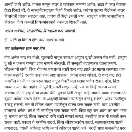
आनंदी झाले आहेत. पालक म्हणून मात्र ते फारफार सामान्य आहेत. आता ते परत येतायत
तेव्हा दिसतं की, ते सांस्कृतिकदृष्ट्या किती बिचारे आहेत. त्यांच्या पुढच्या पिढीमध्ये मात्र
विचारांची जास्त स्पष्टता आहे, कारण ती पिढी इथली भाषा, संस्कृती आणि आचारविचार
विसरून जिथे जन्मली तिथल्याप्रमाणे राहायला शिकली आहे.
आपण भाषेच्या, संस्कृतीच्या विनाशाला फार घाबरतो.
हो. आणि हा विनाश होणं फार महत्त्वाचं आहे.
पण भाषेबरोबर ज्ञान नष्ट होतं.
होत असेल नष्ट तर होओ. कुठलाही माणूस स्वत:चं आयुष्य दु:खी करून घेत नाही. आयुष्य
दु:खी न करून घेण्याचं ज्ञान म्हणजे संस्कृती. ही संस्कृती बदलणारच काळाप्रमाणे.
भोंडल्याची गाणी, किंवा रोजच्या वापरातले काही शब्द नष्ट झाले तर माझ्या जगण्यात काय
फरक पडतो? दरवर्षी काही शब्द नाश पावतात. त्यांचा वापर थांबतो. ते शब्द नष्ट होत
असतील तर मी का त्याबद्दल वाईट वाटून घेऊ? मला माझ्या भाषेत सेक्स, प्रेम, हिंसा
व्यक्त करता येत नाहीत. मी पुणेरी, मराठी माणूस आहे. पण या तिन्ही भावना व्यक्त
करण्यासाठी मी इंग्रजीचा आधार घेतो. पुढची पिढी अजून काही भावना व्यक्त करण्यासाठी
दुसर्‍या भाषेचा आधार घेईल. मी अजूनही विश्वास मराठीतून दाखवू शकतो, आदर मराठीतून
दाखवू शकतो. पण मी लैंगिक भावना मराठीतून व्यक्त करू शकत नाही. मला अश्लील
बोलायचं असेल, तर ते मी मराठीतून करू शकत नाही. किंवा खूप राग आला तर मला ’फक
यू’ म्हणावं लागतं. किंवा ’बास्टर्ड’ वगैरे काही म्हणावं लागतं. मराठीचा वापर मी यावेळी करू
शकत नाही. एकतर ते ग्रामीण वाटतं, किंवा जीवशास्त्रीय वाटतं. माझ्यासारख्या शहरी
माणसाला, ज्याची अस्मिता आणि ज्याचं अस्तित्व शहरी आहे, मराठी भाषा याबाबतीत मदत