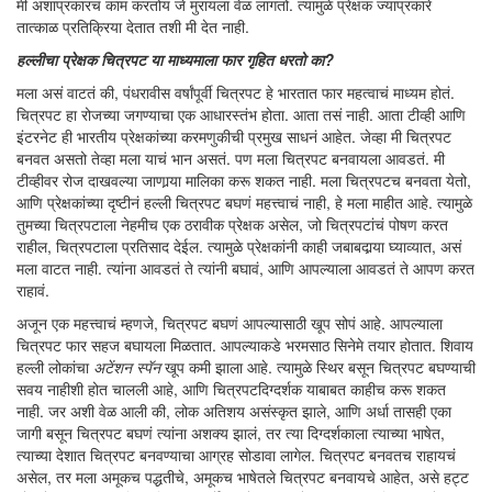
मी अशाप्रकारचं काम करतोय जे मुरायला वेळ लागतो. त्यामुळे प्रेक्षक ज्याप्रकारे
तात्काळ प्रतिक्रिया देतात तशी मी देत नाही.
हल्लीचा प्रेक्षक चित्रपट या माध्यमाला फार गृहित धरतो का?
मला असं वाटतं की, पंधरावीस वर्षांपूर्वी चित्रपट हे भारतात फार महत्वाचं माध्यम होतं.
चित्रपट हा रोजच्या जगण्याचा एक आधारस्तंभ होता. आता तसं नाही. आता टीव्ही आणि
इंटरनेट ही भारतीय प्रेक्षकांच्या करमणुकीची प्रमुख साधनं आहेत. जेव्हा मी चित्रपट
बनवत असतो तेव्हा मला याचं भान असतं. पण मला चित्रपट बनवायला आवडतं. मी
टीव्हीवर रोज दाखवल्या जाणार्‍या मालिका करू शकत नाही. मला चित्रपटच बनवता येतो,
आणि प्रेक्षकांच्या दृष्टीनं हल्ली चित्रपट बघणं महत्त्वाचं नाही, हे मला माहीत आहे. त्यामुळे
तुमच्या चित्रपटाला नेहमीच एक ठरावीक प्रेक्षक असेल, जो चित्रपटांचं पोषण करत
राहील, चित्रपटाला प्रतिसाद देईल. त्यामुळे प्रेक्षकांनी काही जबाबदार्‍या घ्याव्यात, असं
मला वाटत नाही. त्यांना आवडतं ते त्यांनी बघावं, आणि आपल्याला आवडतं ते आपण करत
राहावं.
अजून एक महत्त्वाचं म्हणजे, चित्रपट बघणं आपल्यासाठी खूप सोपं आहे. आपल्याला
चित्रपट फार सहज बघायला मिळतात. आपल्याकडे भरमसाठ सिनेमे तयार होतात. शिवाय
हल्ली लोकांचा
अटेंशन स्पॅन
खूप कमी झाला आहे. त्यामुळे स्थिर बसून चित्रपट बघण्याची
सवय नाहीशी होत चालली आहे, आणि चित्रपटदिग्दर्शक याबाबत काहीच करू शकत
नाही. जर अशी वेळ आली की, लोक अतिशय असंस्कृत झाले, आणि अर्धा तासही एका
जागी बसून चित्रपट बघणं त्यांना अशक्य झालं, तर त्या दिग्दर्शकाला त्याच्या भाषेत,
त्याच्या देशात चित्रपट बनवण्याचा आग्रह सोडावा लागेल. चित्रपट बनवतच राहायचं
असेल, तर मला अमूकच पद्धतीचे, अमूकच भाषेतले चित्रपट बनवायचे आहेत, असे हट्ट