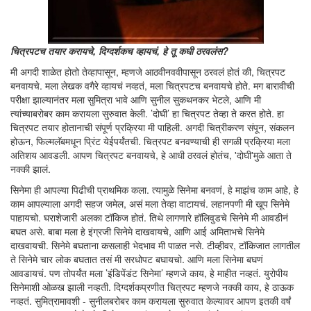
चित्रपटच तयार करायचे, दिग्दर्शकच व्हायचं, हे तू कधी ठरवलंस?
मी अगदी शाळेत होतो तेव्हापासून, म्हणजे आठवीनववीपासून ठरवलं होतं की, चित्रपट
बनवायचे. मला लेखक वगैरे व्हायचं नव्हतं, मला चित्रपटच बनवायचे होते. मग बारावीची
परीक्षा झाल्यानंतर मला सुमित्रा भावे आणि सुनील सुकथनकर भेटले, आणि मी
त्यांच्याबरोबर काम करायला सुरुवात केली. ’दोघी’ हा चित्रपट तेव्हा ते करत होते. हा
चित्रपट तयार होतानाची संपूर्ण प्रक्रिया मी पाहिली. अगदी चित्रीकरण संपून, संकलन
होऊन, फिल्मलॅबमधून प्रिंट येईपर्यंतची. चित्रपट बनवण्याची ही सगळी प्रक्रिया मला
अतिशय आवडली. आपण चित्रपट बनवायचे, हे आधी ठरवलं होतंच, 'दोघी'मुळे आता ते
नक्की झालं.
सिनेमा ही आपल्या पिढीची प्राथमिक कला. त्यामुळे सिनेमा बनवणं, हे माझंच काम आहे, हे
काम आपल्याला अगदी सहज जमेल, असं मला तेव्हा वाटायचं. लहानपणी मी खूप सिनेमे
पाहायचो. घराशेजारी अलका टॉकिज होतं. तिथे लागणारे हॉलिवुडचे सिनेमे मी आवडीनं
बघत असे. बाबा मला हे इंग्रजी सिनेमे दाखवायचे, आणि आई अमिताभचे सिनेमे
दाखवायची. सिनेमे बघताना कसलाही भेदभाव मी पाळत नसे. टीव्हीवर, टॉकिजात लागतील
ते सिनेमे चार लोक बघतात तसं मी सरधोपट बघायचो. आणि मला सिनेमा बघणं
आवडायचं. पण तोपर्यंत मला ’इंडिपेंडंट सिनेमा’ म्हणजे काय, हे माहीत नव्हतं. युरोपीय
सिनेमाशी ओळख झाली नव्हती. दिग्दर्शकप्रणीत चित्रपट म्हणजे नक्की काय, हे ठाऊक
नव्हतं. सुमित्रामावशी - सुनीलबरोबर काम करायला सुरुवात केल्यावर आपण इतकी वर्षं