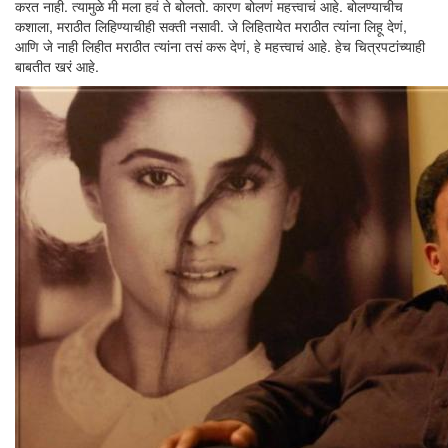
करत नाही. त्यामुळे मी मला हवं ते बोलतो. कारण बोलणं महत्त्वाचं आहे. बोलण्याचीच
कशाला, मराठीत लिहिण्याचीही सक्ती नसावी. जे लिहितायेत मराठीत त्यांना लिहू देणं,
आणि जे नाही लिहीत मराठीत त्यांना तसं करू देणं, हे महत्त्वाचं आहे. हेच चित्रपटांच्याही
बाबतीत खरं आहे.