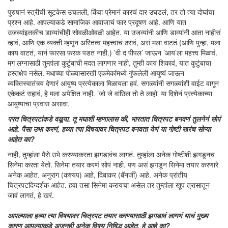
पुरुषानं स्त्रीची सूटकेस उचलली, किंवा प्रेमानं कारचं दार उघडलं, तर तो त्या दोघांचा
प्रश्न आहे. आपल्याकडे सामाजिक आवाजाचं फार प्रदूषण आहे. आणि यात
उजव्यांइतकीच डाव्यांचीही सोवळीओवळी आहेत. या उजव्यांनी आणि डाव्यांनी आता नाहीसं
व्हावं, आणि एक व्यक्ती म्हणून अस्तित्व महत्त्वाचं ठरावं, असं मला वाटतं (आणि पुन्हा, मला
काय वाटतं, यानं फारसा फरक पडत नाही.) ’वी द पीपल’ जाऊन ’आय’ला महत्त्व मिळावं.
मग लग्नासाठी तुम्हांला कुटुंबाची मदत लागणार नाही, तुम्ही काय शिकावं, यात कुटुंबाचा
हस्तक्षेप नसेल. मधाच्या पोळ्यासारखी एकमेकांमध्ये गुंफलेली आयुष्यं जाऊन
व्यक्तिस्वातंत्र्य देणारं आयुष्य प्रत्येकाला मिळायला हवं. सगळ्यांनी सगळ्यांशी वाईट वागून
एकेकटं राहावं, हे मला अपेक्षित नाही. ’जो जे वांछिल तो ते लाहो’ या दिशेनं प्रत्येकाच्या
आयुष्याचा प्रवास असावा.
परत चित्रपटांकडे वळूया. तू मघाशी म्हणालास की, भारतात चित्रपट बनवणं तुलनेनं सोपं
आहे. पैसा उभा करणं, हव्या त्या विषयावर चित्रपट बनवता येणं या गोष्टी खरंच सोप्या
आहेत का?
नाही, तुम्हांला पैसे उभे करण्याकरता झगडावंच लागतं. तुम्हांला अनेक गोष्टींशी झगडूनच
सिनेमा करता येतो. सिनेमा तयार करणं सोपं नाही. पण असं झगडून सिनेमा तयार करणारे
अनेक आहेत. अनुराग (कश्यप) आहे, दिबाकर (बॅनर्जी) आहे. अनेक प्रांतीय
चित्रपटदिग्दर्शक आहेत. हवा तसा सिनेमा करायचा असेल तर तुम्हांला खूप त्रासातून
जावं लागतं, हे खरं.
आपल्याला हव्या त्या विषयावर चित्रपट तयार करण्यासाठी झगडावं लागणं याचं मुख्य
कारण आपल्याकडे अजूनही अनेक विषय निषिद्ध आहेत, हे आहे का?