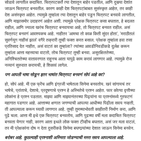
सोडावे लागतील कदाचित. चित्रपटकर्ते त्या देशातून बाहेर पडतील, आणि दुसर्‍या देशांत
जाऊन चित्रपट बनवतील. कारण काही देश चित्रपटांबाबत सुसंस्कृत आहेत, तर काही
देश असंस्कृत आहेत. त्यामुळे तुम्हांला त्या देशातून बाहेर पडून चित्रपट बनवावे लागतील,
आणि माझासमोर उदाहरणं आहेत अशी. त्यामुळे प्रेक्षक चित्रपट कसा बघतात, हे बदलत
राहील, आणि ज्याला खरंच चित्रपट बनवायचा आहे, तो चित्रपट बनवत राहील. असं
चित्रपट बनवणं आवश्यकच आहे. नाहीतर ’आमचा तो काळ किती सुंदर होता’, ’मराठीतलं
सुवर्णयुग नाहीसं झालं’ वगैरे तक्रारी तुम्ही फक्त करत बसाल. प्रेक्षक तुम्हांला हवा तसा
प्रतिसाद देत नाहीत, असं वाटतं का तुम्हांला? त्यांच्या आवडीनिवडीकडे दुर्लक्ष करून
तुम्हांला आत्ता महत्त्वाचा वाटतो, तोच चित्रपट तुम्ही बनवा. असुरक्षिततेच्या,
अनिश्चिततेच्या वातावरणात राहूनच आता यापुढे काम करावं लागणार आहे. त्यामुळे रोज
नव्यानं सुरुवात करायची, हे शिकावं लागेल.
पण आपली भाषा सोडून इतर भाषांत चित्रपट बनवणं सोपं आहे का?
हो, सोपं आहे. मी एक फ्रेंच आणि इंग्रजी भाषेतला सिनेमा बनवतोय. खरं सांगायचं तर
भाषेचे, प्रांताचे, देशाचे, प्रदूषणाचे प्रश्न हे अस्मितेचे प्रश्न आहेत. फार कोत्या वृत्तीच्या
लोकांना हे प्रश्न पडतात. माझ्या आणि माझ्यानंतरच्या पिढ्यांना या प्रश्नांमध्ये गुरफटणं
महागात पडणार आहे. आत्ताच्या क्षणात जगण्याची आपल्या आधीच्या पिढीला सवय नव्हती,
ती आपल्याला करून घ्यावी लागणार आहे. तुम्ही तुमच्याभोवती काहीतरी निर्माण करा, आणि
पुढे चला. आत्ता मी इथे एक चित्रपट बनवतोय, आणि पुढच्या वर्षी मला कदाचित चित्रपट
बनवता येणार नाही, कारण आता इथले लोक फक्त टीव्हीच बघतात, असं जर मला वाटलं,
तर मी प्रेक्षकांना दोष न देता दुसरीकडे सिनेमा बघणार्‍यांच्या देशात जाऊन सिनेमा बनवेन.
बरोबर आहे. कुठल्याही प्रश्नाशी अस्मिता जोडण्याची मस्त सवय आपल्याला आहे.