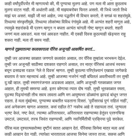
काही वर्षांपूर्वीपर्यंत मी म्हणायचो की, मी पुण्याचा मुलगा आहे. पण मला मी आता कुठलाच
मुलगा वाटत नाही. मी अधांतरी आहे. मी माझ्याबरोबर फिरत असतो. मी जिथे जातो तिथे
माझं घर असतं. माझी जी मतं आहेत, ज्या पद्धतीनं मी विचार करतो, ते सगळं या शहरांमुळे,
तिथल्या संस्कृतीमुळे, तिथल्या लोकांच्या विविध रंगांमुळे आहे. मी अत्यंत शहरी माणूस आहे,
त्यामुळे शहरांकडे मी प्रश्न म्हणून न बघता अत्यंत चांगली गोष्ट म्हणून बघतो. शहरी
जगणं मला आवडतं. मला गावं आवडत नाहीत. मी एकही दिवस कुठल्याही खेड्यात राहू
शकत नाही. मला ती सवय नाही.
म्हणजे तुझ्यातल्या कलाकाराला पॅरिस अजूनही आकर्षित करतं...
तुम्ही जर आजच्या काळात जगणारे कलावंत असाल, तर पॅरिस तुम्हांला भरभरून देईल.
तुम्ही जर अजूनही साठीच्या दशकात राहणारे असाल, तर मात्र पॅरिसचं आजचं स्वरूप
बघून ढसाढसा रडाल ’गेले ते दिवस’ म्हणत. तुम्ही कुठल्या परिप्रेक्ष्यानं एखाद्या जागेकडे
बघताय ते फार महत्त्वाचं आहे. तुम्ही आजच्या नजरेनं नाही बघितलं अवतीभवती तर तुम्ही
दु:खी व्हाल. तुम्ही स्मरणरंजनात अडकला आहात, आणि अजूनही गतकाळात जगत
आहात, ही तुमची समस्या आहे. इतर कोणाचा त्यात दोष नाही. तुम्ही भूतकाळात रमता,
पुढच्या पिढ्यांनाही तीच सवय लावता आणि मग आयुष्यभर डोळ्यांना झापडं बांधून जगत
राहता. हे मला मुंबईच्या, पुण्याच्या बाबतीत घडताना दिसतं. ’पूर्वीसारखं पुणं राहिलं नाही’,
असं अनेकजण म्हणत असतात. कसं राहील ते? नकोच आहे ते राहायला तसं. जुन्याला
भ्रष्ट केलं, नष्ट केलं, त्याच्या अस्तित्वावर, अस्तित्वात राहण्याच्या हेतूंवर प्रश्नचिन्ह
उमटलं, उमटवलं, तरच जिवंत राहण्याची, आणि नवनिर्मितीची प्रक्रिया पुढे सरकेल.
पॅरिस मला दृश्यात्मकतेच्या दृष्टीनं सतत आव्हान देतं. पॅरिसचा सिनेमा मात्र मला असं
काही आव्हान देत नाही. त्यापेक्षा भारतातला आजचा सिनेमा जास्त ताजा, सकस आणि