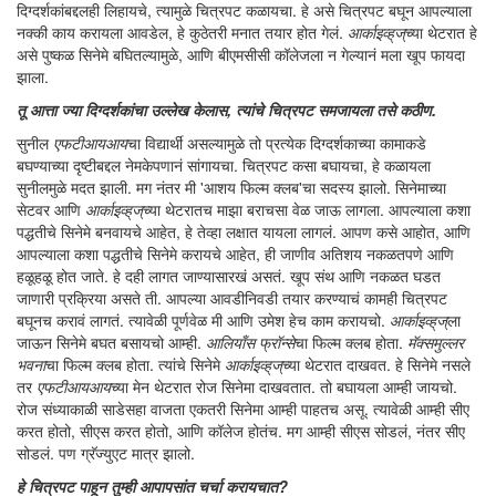
दिग्दर्शकांबद्दलही लिहायचे, त्यामुळे चित्रपट कळायचा. हे असे चित्रपट बघून आपल्याला
नक्की काय करायला आवडेल, हे कुठेतरी मनात तयार होत गेलं.
आर्काइव्ह्‌ज्‌
च्या थेटरात हे
असे पुष्कळ सिनेमे बघितल्यामुळे, आणि बीएमसीसी कॉलेजला न गेल्यान‍ं मला खूप फायदा
झाला.
तू आत्ता ज्या दिग्दर्शकांचा उल्लेख केलास, त्यांचे चित्रपट समजायला तसे कठीण.
सुनील
एफटीआयआय
चा विद्यार्थी असल्यामुळे तो प्रत्येक दिग्दर्शकाच्या कामाकडे
बघण्याच्या दृष्टीबद्दल नेमकेपणानं सांगायचा. चित्रपट कसा बघायचा, हे कळायला
सुनीलमुळे मदत झाली. मग नंतर मी 'आशय फिल्म क्लब'चा सदस्य झालो. सिनेमाच्या
सेटवर आणि
आर्काइव्ह्‌ज्‌
च्या थेटरातच माझा बराचसा वेळ जाऊ लागला. आपल्याला कशा
पद्धतीचे सिनेमे बनवायचे आहेत, हे तेव्हा लक्षात यायला लागलं. आपण कसे आहोत, आणि
आपल्याला कशा पद्धतीचे सिनेमे करायचे आहेत, ही जाणीव अतिशय नकळतपणे आणि
हळूहळू होत जाते. हे दही लागत जाण्यासारखं असतं. खूप संथ आणि नकळत घडत
जाणारी प्रक्रिया असते ती. आपल्या आवडीनिवडी तयार करण्याचं कामही चित्रपट
बघूनच करावं लागतं. त्यावेळी पूर्णवेळ मी आणि उमेश हेच काम करायचो.
आर्काइव्ह्‌ज्‌
ला
जाऊन सिनेमे बघत बसायचो आम्ही.
आलियाँस फ्रॉन्से
चा फिल्म क्लब होता.
मॅक्समुल्लर
भवना
चा फिल्म क्लब होता. त्यांचे सिनेमे
आर्काइव्ह्‌ज्‌
च्या थेटरात दाखवत. हे सिनेमे नसले
तर
एफटीआयआय
च्या मेन थेटरात रोज सिनेमा दाखवतात. तो बघायला आम्ही जायचो.
रोज संध्याकाळी साडेसहा वाजता एकतरी सिनेमा आम्ही पाहतच असू. त्यावेळी आम्ही सीए
करत होतो, सीएस करत होतो, आणि कॉलेज होतंच. मग आम्ही सीएस सोडलं, नंतर सीए
सोडलं. पण ग्रॅज्युएट मात्र झालो.
हे चित्रपट पाहून तुम्ही आपापसांत चर्चा करायचात?