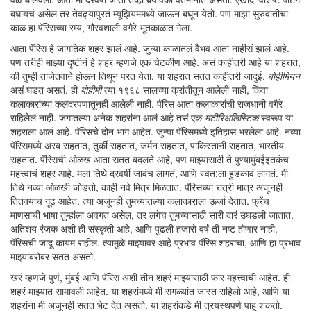
बघायचं असेल तर तेवढ्यापुरतं म्यूझियममध्ये जाऊन बघून येतो. पण माझा सुरुवातीचा
काळ हा पॅरिसच्या रम्य, गौरवशाली वगैरे भूतकाळात गेला.
आता पॅरिस हे जागतिक शहर झालं आहे. जुन्या काळातलं वैभव आता नाहीसं झालं आहे.
पण तरीही माझ्या दृष्टीनं हे शहर म्हणजे एक चेटकीण आहे. असं काहीतरी आहे या शहरात,
की तुम्ही ताजेतवाने होऊन तिथून परत येता. या शहरात सतत काहीतरी जादुई,
बोहीमियन
असं घडत असतं. ही
बोहीमी
त्या १९६८ सालच्या क्रांतीतून आलेली नाही, किंवा
कलाकारांच्या कलंदरपणातूनही आलेली नाही. पॅरिस आता कलाकारांची राजधानी वगैरे
राहिलेलं नाही. जगातल्या अनेक शहरांना आलं आहे तसं एक
मटीरिअलिस्टिक
स्वरूप या
शहराला आलं आहे. पॅरिसचे दोन भाग आहेत. जुन्या पॅरिसमध्ये इतिहास भरलेला आहे. नव्या
पॅरिसमध्ये अरब राहतात, तुर्की राहतात, जर्मन राहतात, पाकिस्तानी राहतात, भारतीय
राहतात. पॅरिसची ओळख आता सतत बदलते आहे, पण माझ्यासाठी ते पुण्यामुंबईइतकंच
महत्त्वाचं शहर आहे. मला तिथे दरवर्षी जावंच लागतं, आणि स्वत:ला हुडकावं लागतं. मी
तिथे नव्या ओळखी जोडतो, काही नवे मित्र मिळतात. पॅरिसच्या रात्री मात्र अजूनही
तितक्याच गूढ आहेत. त्या अजूनही तुमच्यातल्या कलाकाराला ऊर्जा देतात. फ्रेंच
माणसाची भाषा तुम्हांला अवगत असेल, तर लगेच तुमच्यासाठी सारी दारं उघडली जातात.
अतिशय रंजक अशी ही संस्कृती आहे, आणि पुढली हजारो वर्षं ती नष्ट होणार नाही.
पॅरिसची जादू कायम राहील. त्यामुळे माझ्यावर आहे प्रभाव पॅरिस शहराचा, आणि हा प्रभाव
माझ्याबरोबर सतत असतो.
खरं म्हणजे पुणं, मुंबई आणि पॅरिस अशी तीन शहरं माझ्यासाठी फार महत्त्वाची आहेत. ही
शहरं माझ्यात सामावली आहेत. या शहरांमध्ये मी सगळ्यांत जास्त राहिलो आहे, आणि या
शहरांना मी अजूनही सतत भेट देत असतो. या शहरांकडे मी त्रयस्थपणे पाहू शकतो.