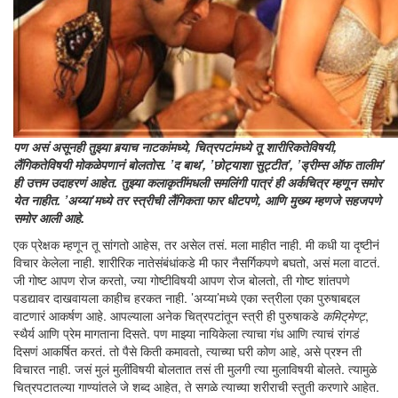
पण असं असूनही तुझ्या बर्‍याच नाटकांमध्ये, चित्रपटांमध्ये तू शारीरिकतेविषयी,
लैंगिकतेविषयी मोकळेपणानं बोलतोस. ’द बाथ’, ’छोट्याशा सुट्टीत’, ’ड्रीम्स ऑफ तालीम’
ही उत्तम उदाहरणं आहेत. तुझ्या कलाकृतींमधली समलिंगी पात्रं ही अर्कचित्र म्हणून समोर
येत नाहीत. ’अय्या’मध्ये तर स्त्रीची लैंगिकता फार धीटपणे, आणि मुख्य म्हणजे सहजपणे
समोर आली आहे.
एक प्रेक्षक म्हणून तू सांगतो आहेस, तर असेल तसं. मला माहीत नाही. मी कधी या दृष्टीनं
विचार केलेला नाही. शारीरिक नातेसंबंधांकडे मी फार नैसर्गिकपणे बघतो, असं मला वाटतं.
जी गोष्ट आपण रोज करतो, ज्या गोष्टीविषयी आपण रोज बोलतो, ती गोष्ट शांतपणे
पडद्यावर दाखवायला काहीच हरकत नाही. ’अय्या’मध्ये एका स्त्रीला एका पुरुषाबद्दल
वाटणारं आकर्षण आहे. आपल्याला अनेक चित्रपटांतून स्त्री ही पुरुषाकडे
कमिट्‌मेण्ट्‍
,
स्थैर्य आणि प्रेम मागताना दिसते. पण माझ्या नायिकेला त्याचा गंध आणि त्याचं रांगडं
दिसणं आकर्षित करतं. तो पैसे किती कमावतो, त्याच्या घरी कोण आहे, असे प्रश्न ती
विचारत नाही. जसं मुलं मुलींविषयी बोलतात तसं ती मुलगी त्या मुलाविषयी बोलते. त्यामुळे
चित्रपटातल्या गाण्यांतले जे शब्द आहेत, ते सगळे त्याच्या शरीराची स्तुती करणारे आहेत.