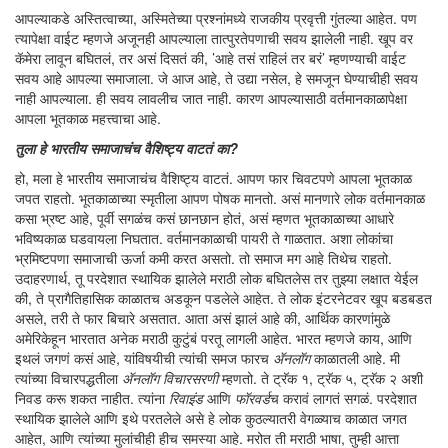
आपल्याकडे अस्तित्वाच्या, अस्मितेच्या प्रश्नांमध्ये राजकीय प्रवृत्ती गुंतल्या आहेत. पण
त्यापेक्षा वाईट म्हणजे अजूनही आपल्याला तात्पुरतेपणाची सवय झालेली नाही. खूप वर
कॅमेरा लावून बघितलं, तर असं दिसतं की, ’आहे तसं राहिलं तर बरं’ म्हणण्याची वाईट
सवय आहे आपल्या समाजाला. जे आज आहे, ते उद्या नसेल, हे समजून घेण्याचीही सवय
नाही आपल्याला. ही सवय लावलीच जात नाही. कारण आपल्यासाठी वर्तमानकाळापेक्षा
आपला भूतकाळ महत्त्वाचा आहे.
तुला हे भारतीय समाजाचंच वैशिष्ट्य वाटतं का?
हो, मला हे भारतीय समाजाचंच वैशिष्ट्य वाटतं. आपण फार चिवटपणे आपला भूतकाळ
जपत राहतो. भूतकाळाच्या स्मृतीला आपण पोषक मानतो. असं मानणारे लोक वर्तमानकाळ
कसा भ्रष्ट आहे, पूर्वी सगळंच कसं छानछान होतं, असं म्हणत भूतकाळाच्या आधारे
भविष्यकाळ घडवायला निघतात. वर्तमानकाळाची पायरी ते गाळतात. अशा लोकांचा
भ्रमिष्टपणा समाजाची ऊर्जा कमी करत असतो. तो समाज मग आहे तिथेच राहतो.
उदाहरणार्थ, तू परदेशात स्थायिक झालेले मराठी लोक बघितलेस तर तुझ्या लक्षात येईल
की, ते प्रागैतिहासिक काळातच अडकून पडलेले आहेत. ते लोक इंटरनेटवर खूप बडबडत
असले, तरी ते फार बिचारे असतात. आता असं झालं आहे की, आर्थिक कारणांमुळे
अमेरिकेहून भारतात अनेक मराठी कुटुंबं परतू लागली आहेत. भारत म्हणजे काय, आणि
इथलं जगणं कसं आहे, यांविषयीची त्यांची समज फारच
अ‍ॅनलॉग
काळातली आहे. मी
त्यांच्या विचारपद्धतीला
अ‍ॅनलॉग विचारसरणी
म्हणतो. ते ट्रॅक १, ट्रॅक ५, ट्रॅक २ अशी
निवड करू शकत नाहीत. त्यांना
रिवाइंड
आणि
फॉरवर्ड
च करावं लागतं सगळं. परदेशात
स्थायिक झालेले आणि इथे परतलेले असे हे लोक कुठल्यातरी वेगळ्याच काळात जगत
आहेत, आणि त्यांच्या मुलांचीही हीच समस्या आहे. मरोत ती मराठी भाषा, तुम्ही आत्ता