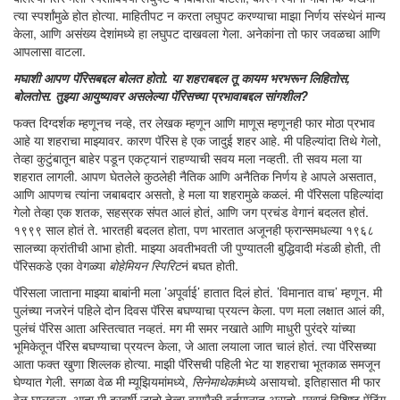
त्या स्पर्शांमुळे होत होत्या. माहितीपट न करता लघुपट करण्याचा माझा निर्णय संस्थेनं मान्य
केला, आणि असंख्य देशांमध्ये हा लघुपट दाखवला गेला. अनेकांना तो फार जवळचा आणि
आपलासा वाटला.
मघाशी आपण पॅरिसबद्दल बोलत होतो. या शहराबद्दल तू कायम भरभरून लिहितोस,
बोलतोस. तुझ्या आयुष्यावर असलेल्या पॅरिसच्या प्रभावाबद्दल सांगशील?
फक्त दिग्दर्शक म्हणूनच नव्हे, तर लेखक म्हणून आणि माणूस म्हणूनही फार मोठा प्रभाव
आहे या शहराचा माझ्यावर. कारण पॅरिस हे एक जादुई शहर आहे. मी पहिल्यांदा तिथे गेलो,
तेव्हा कुटुंबातून बाहेर पडून एकट्यानं राहण्याची सवय मला नव्हती. ती सवय मला या
शहरात लागली. आपण घेतलेले कुठलेही नैतिक आणि अनैतिक निर्णय हे आपले असतात,
आणि आपणच त्यांना जबाबदार असतो, हे मला या शहरामुळे कळलं. मी पॅरिसला पहिल्यांदा
गेलो तेव्हा एक शतक, सहस्रक संपत आलं होतं, आणि जग प्रचंड वेगानं बदलत होतं.
१९९९ साल होतं ते. भारतही बदलत होता, पण भारतात अजूनही फ्रान्समधल्या १९६८
सालच्या क्रांतीची आभा होती. माझ्या अवतीभवती जी पुण्यातली बुद्धिवादी मंडळी होती, ती
पॅरिसकडे एका वेगळ्या
बोहेमियन स्पिरिट
नं बघत होती.
पॅरिसला जाताना माझ्या बाबांनी मला ’अपूर्वाई’ हातात दिलं होतं. ’विमानात वाच’ म्हणून. मी
पुलंच्या नजरेनं पहिले दोन दिवस पॅरिस बघण्याचा प्रयत्न केला. पण मला लक्षात आलं की,
पुलंचं पॅरिस आता अस्तित्वात नव्हतं. मग मी समर नखाते आणि माधुरी पुरंदरे यांच्या
भूमिकेतून पॅरिस बघण्याचा प्रयत्न केला, जे आता लयाला जात चालं होतं. त्या पॅरिसच्या
आता फक्त खुणा शिल्लक होत्या. माझी पॅरिसची पहिली भेट या शहराचा भूतकाळ समजून
घेण्यात गेली. सगळा वेळ मी म्यूझियमांमध्ये,
सिनेमाथेकां
मध्ये असायचो. इतिहासात मी फार
वेळ घालवला. आता मी दरवर्षी जातो तेव्हा बर्‍यापैकी वर्तमानात असतो. एखादं विशिष्ट पेंटिंग