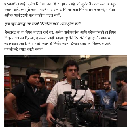
प्रयोगशील आहे. फ्रेंच सिनेमा आता शिळा झाला आहे. तो कुठेतरी गतकाळात अडकून
बसला आहे. त्यामुळे सध्या भारतीय असणं आणि भारतात सिनेमा तयार करणं, यापेक्षा
अधिक आनंददायी मला काहीच वाटत नाही.
हाच जुनं विरुद्ध नवं संघर्ष ’रेस्टॉरंट’मध्ये आला होता का?
’रेस्टॉरंट’चा हा विषय नव्हता खरं तर. अनेक समीक्षकांना आणि प्रेक्षकांनाही हा विषय
चित्रपटात का दिसला, हे कळत नाही. माझ्या दृष्टीनं ’रेस्टॉरंट’ हा एकटेपणावरचा,
स्वातंत्र्यावरचा सिनेमा आहे. स्वत:चे निर्णय स्वत: घेण्याबद्दलचा हा चित्रपट आहे.
यापलीकडे त्यात काही नव्हतं.