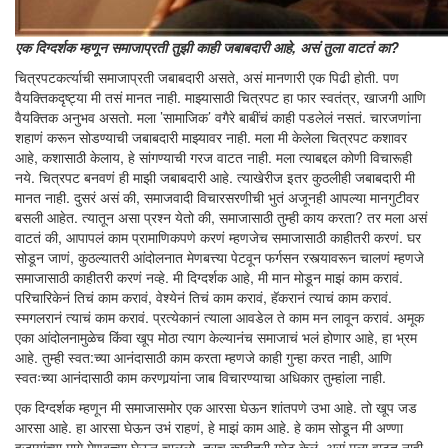
एक दिग्दर्शक म्हणून समाजाप्रती तुझी काही जबाबदारी आहे, असं तुला वाटतं का?
चित्रपटकर्त्याची समाजाप्रती जबाबदारी असते, असं मानणारी एक पिढी होती. पण
वैयक्तिकदृष्ट्या मी तसं मानत नाही. माझ्यासाठी चित्रपट हा फार स्वतंत्र, खाजगी आणि
वैयक्तिक अनुभव असतो. मला ’सामाजिक’ वगैरे बाबींचं काही पडलेलं नसतं. चारजणांना
शहाणं करून सोडण्याची जबाबदारी माझ्यावर नाही. मला मी केलेला चित्रपट कशावर
आहे, कशासाठी केलाय, हे सांगण्याची गरज वाटत नाही. मला त्याबद्दल कोणी विचारूही
नये. चित्रपट बनवणं ही माझी जबाबदारी आहे. त्याखेरीज इतर कुठलीही जबाबदारी मी
मानत नाही. दुसरं असं की, समाजवादी विचारसरणीची भुतं अजूनही आपल्या मानगुटीवर
बसली आहेत. त्यातून असा प्रश्न येतो की, समाजासाठी तुम्ही काय करता? तर मला असं
वाटतं की, आपापलं काम प्रामाणिकपणे करणं म्हणजेच समाजासाठी काहीतरी करणं. घर
सोडून जाणं, कुठल्यातरी आंदोलनात मेणबत्त्या पेटवून फर्गसन रस्त्यावरून चालणं म्हणजे
समाजासाठी काहीतरी करणं नव्हे. मी दिग्दर्शक आहे, मी मान मोडून माझं काम करावं.
परिचारिकेनं तिचं काम करावं, वेश्येनं तिचं काम करावं, हॅकरानं त्याचं काम करावं.
स्मगलरानं त्याचं काम करावं. प्रत्येकानं त्याला आवडेल ते काम मन लावून करावं. अमूक
एका आंदोलनामुळेच किंवा खूप मोठा त्याग केल्यानंच समाजाचं भलं होणार आहे, हा भ्रम
आहे. तुम्ही स्वत:च्या आनंदासाठी काम करता म्हणजे काही गुन्हा करत नाही, आणि
स्वतःच्या आनंदासाठी काम करणार्‍यांना जाब विचारण्याचा अधिकार तुम्हांला नाही.
एक दिग्दर्शक म्हणून मी समाजासमोर एक आरसा घेऊन शांतपणे उभा आहे. तो खूप जड
आरसा आहे. हा आरसा घेऊन उभं राहणं, हे माझं काम आहे. हे काम सोडून मी अण्णा
हजार्‍यांच्या मागे मेणबत्त्या घेऊन चाललो, तरच काहीतरी ग्रेट केलं, असं मला वाटत नाही.