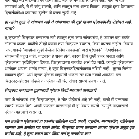
मला माझं मत मांडण्याचं स्वातंत्र्य आहे. मला अभिव्यक्तिस्वातंत्र्य आहे. मला जे काही
सांगायचं आहे, ते मी सांगू शकतो, आणि त्यातून मला आनंद मिळतो. त्यामुळे इतर देशांतल्या
दिग्दर्शकांपेक्षा कामाच्या दृष्टीनं मी बराच सुखी आहे.
हा आनंद तुला जे सांगायचं आहे ते सांगण्याचा की तुझं म्हणणं प्रेक्षकांपर्यंत पोहोचतं आहे,
याचा?
तू कुठलाही चित्रपट बनवलास तरी त्यातून तुला काय सांगायचंय, हे फारतर दहा टक्के
लोकांना कळतं. बाकीचे टीव्ही बघावा तसा चित्रपट बघतात, किंवा बघतच नाहीत. शिवाय
आपल्याकडे ’आम्हांला तुम्ही केलेला सिनेमा आवडला’, असं प्रेक्षकांनी दिग्दर्शकाला
सांगण्याची पद्धत नाही. नाटकात हे शक्य होतं, कारण तिथे तुम्ही हजर असता आणि
प्रेक्षकांच्या प्रतिक्रिया टिपता. चित्रपटाच्या बाबतीत असं होत नाही. त्यामुळे प्रेक्षकांच्या
आनंदात आपला आनंद मानणं, हे सुख चित्रपटदिग्दर्शकाच्या नशिबी नाही. ’तुमचा सिनेमा
बकवास होता’, असं म्हणत प्रेक्षक माझ्याशी भांडला तर मला नक्की आवडेल. पण
चित्रपटमहोत्सव सोडले तर प्रेक्षकांशी थेट संवाद साधणं शक्य नसतं.
चित्रपट बनवताना तुझ्यासाठी प्रेक्षक किती महत्त्वाचे असतात?
मला जे सांगायचं आहे चित्रपटातून, ते नीट पोहोचतं आहे की नाही, याची मी पन्नासदा
खात्री करून घेतो. अगदी संकलन करतानाही मी हा विचार करतो. त्यामुळे माझ्यासाठी
प्रेक्षक महत्त्वाचे असतात.
पण हल्लीचा प्रेक्षकवर्ग हा एकसंध राहिलेला नाही. शहरी, ग्रामीण, मध्यमवर्गीय, कॉलेजला
जाणारा असे असंख्य गट पडले आहेत. चित्रपट तयार करताना आपला प्रेक्षक अमूक एक
वर्गाचा आहे, हे तुला कळतं का? किंवा तसं तू ठरवतोस का?