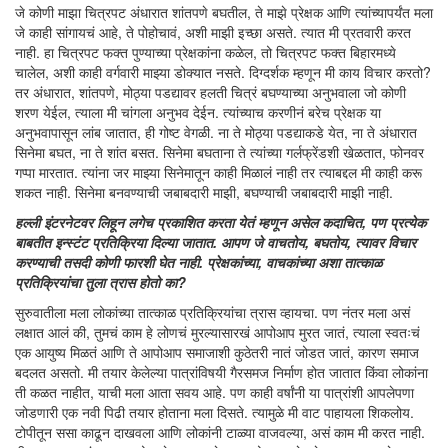
जे कोणी माझा चित्रपट अंधारात शांतपणे बघतील, ते माझे प्रेक्षक आणि त्यांच्यापर्यंत मला
जे काही सांगायचं आहे, ते पोहोचावं, अशी माझी इच्छा असते. त्यात मी प्रतवारी करत
नाही. हा चित्रपट फक्त पुण्याच्या प्रेक्षकांना कळेल, तो चित्रपट फक्त बिहारमध्ये
चालेल, अशी काही वर्गवारी माझ्या डोक्यात नसते. दिग्दर्शक म्हणून मी काय विचार करतो?
तर अंधारात, शांतपणे, मोठ्या पडद्यावर हलती चित्रं बघण्याच्या अनुभवाला जो कोणी
शरण येईल, त्याला मी चांगला अनुभव देईन. त्यांच्याच करणीनं बरेच प्रेक्षक या
अनुभवापासून लांब जातात, ही गोष्ट वेगळी. ना ते मोठ्या पडद्याकडे येत, ना ते अंधारात
सिनेमा बघत, ना ते शांत बसत. सिनेमा बघताना ते त्यांच्या गर्लफ्रेंडशी खेळतात, फोनवर
गप्पा मारतात. त्यांना जर माझ्या सिनेमातून काही मिळालं नाही तर त्याबद्दल मी काही करू
शकत नाही. सिनेमा बनवण्याची जबाबदारी माझी, बघण्याची जबाबदारी माझी नाही.
हल्ली इंटरनेटवर लिहून लगेच प्रकाशित करता येतं म्हणून असेल कदाचित, पण प्रत्येक
बाबतीत
इन्स्टंट
प्रतिक्रिया दिल्या जातात. आपण जे वाचतोय, बघतोय, त्यावर विचार
करण्याची तसदी कोणी फारशी घेत नाही. प्रेक्षकांच्या, वाचकांच्या अशा तात्काळ
प्रतिक्रियांचा तुला त्रास होतो का?
सुरुवातीला मला लोकांच्या तात्काळ प्रतिक्रियांचा त्रास व्हायचा. पण नंतर मला असं
लक्षात आलं की, तुमचं काम हे लोणचं मुरल्यासारखं आपोआप मुरत जातं, त्याला स्वतःचं
एक आयुष्य मिळतं आणि ते आपोआप समाजाशी कुठेतरी नातं जोडत जातं, कारण समाज
बदलत असतो. मी तयार केलेल्या पात्रांविषयी गैरसमज निर्माण होत जातात किंवा लोकांना
ती कळत नाहीत, याची मला आता सवय आहे. पण काही वर्षांनी या पात्रांशी आपलेपणा
जोडणारी एक नवी पिढी तयार होताना मला दिसते. त्यामुळे मी वाट पाहायला शिकलोय.
टोपीतून ससा काढून दाखवला आणि लोकांनी टाळ्या वाजवल्या, असं काम मी करत नाही.