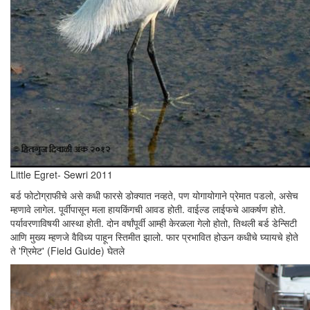
Little Egret- Sewri 2011
बर्ड फोटोग्राफीचे असे कधी फारसे डोक्यात नव्हते, पण योगायोगाने प्रेमात पडलो, असेच
म्हणावे लागेल. पूर्वीपासून मला हायकिंगची आवड होती. वाईल्ड लाईफचे आकर्षण होते.
पर्यावरणाविषयी आस्था होती. दोन वर्षांपूर्वी आम्ही केरळला गेलो होतो, तिथली बर्ड डेन्सिटी
आणि मुख्य म्हणजे वैविध्य पाहून स्तिमीत झालो. फार प्रभावित होऊन कधीचे घ्यायचे होते
ते 'ग्रिमेट' (Field Guide) घेतले