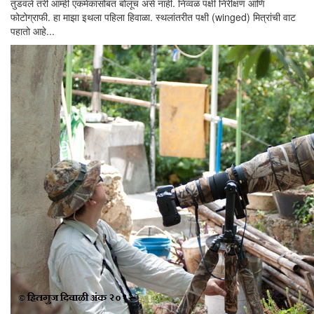
तुडवले तरी आम्ही एकमेकांसोबत बोलूच असे नाही. निव्वळ पक्षी निरीक्षण आणि
फोटोग्राफी. हा माझा इथला पहिला हिवाळा. स्थलांतरीत पक्षी (winged) मित्रांची वाट
पहातो आहे...