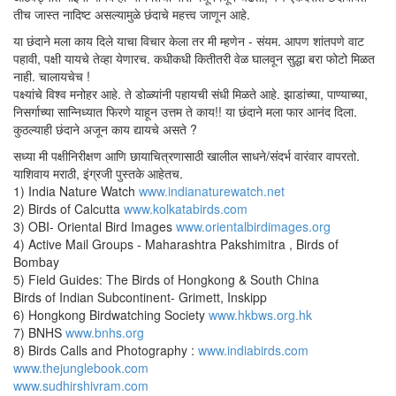
तीच जास्त नादिष्ट असल्यामुळे छंदाचे महत्त्व जाणून आहे.
या छंदाने मला काय दिले याचा विचार केला तर मी म्हणेन - संयम. आपण शांतपणे वाट
पहावी, पक्षी यायचे तेव्हा येणारच. कधीकधी कितीतरी वेळ घालवून सुद्धा बरा फोटो मिळत
नाही. चालायचेच !
पक्ष्यांचे विश्व मनोहर आहे. ते डोळ्यांनी पहायची संधी मिळते आहे. झाडांच्या, पाण्याच्या,
निसर्गाच्या सान्निध्यात फिरणे याहून उत्तम ते काय!! या छंदाने मला फार आनंद दिला.
कुठल्याही छंदाने अजून काय द्यायचे असते ?
सध्या मी पक्षीनिरीक्षण आणि छायाचित्रणासाठी खालील साधने/संदर्भ वारंवार वापरतो.
याशिवाय मराठी, इंग्रजी पुस्तके आहेतच.
1) India Nature Watch
www.indianaturewatch.net
2) Birds of Calcutta
www.kolkatabirds.com
3) OBI- Oriental Bird Images
www.orientalbirdimages.org
4) Active Mail Groups - Maharashtra Pakshimitra , Birds of
Bombay
5) Field Guides: The Birds of Hongkong & South China
Birds of Indian Subcontinent- Grimett, Inskipp
6) Hongkong Birdwatching Society
www.hkbws.org.hk
7) BNHS
www.bnhs.org
8) Birds Calls and Photography :
www.indiabirds.com
www.thejunglebook.com
www.sudhirshivram.com