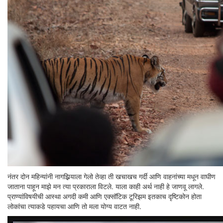
नंतर दोन महिन्यांनी नागझिर्‍याला गेलो तेव्हा ती खचाखच गर्दी आणि वाहनांच्या मधून वाघीण
जाताना पाहून माझे मन त्या प्रकाराला विटले. याला काही अर्थ नाही हे जाणवू लागले.
प्राण्यांविषयीची आस्था अगदी कमी आणि एक्सॉटिक टूरिझम इतकाच दृष्टिकोन होता
लोकांचा त्याकडे पहायचा आणि तो मला योग्य वाटत नाही.