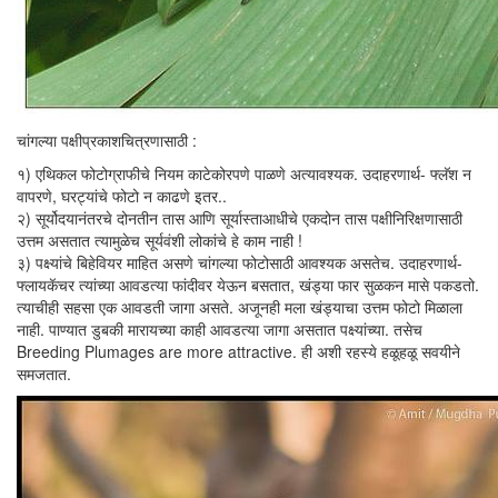
चांगल्या पक्षीप्रकाशचित्रणासाठी :
१) एथिकल फोटोग्राफीचे नियम काटेकोरपणे पाळणे अत्यावश्यक. उदाहरणार्थ- फ्लॅश न
वापरणे, घरट्यांचे फोटो न काढणे इतर..
२) सूर्योदयानंतरचे दोनतीन तास आणि सूर्यास्ताआधीचे एकदोन तास पक्षीनिरिक्षणासाठी
उत्तम असतात त्यामुळेच सूर्यवंशी लोकांचे हे काम नाही !
३) पक्ष्यांचे बिहेवियर माहित असणे चांगल्या फोटोसाठी आवश्यक असतेच. उदाहरणार्थ-
फ्लायकॅचर त्यांच्या आवडत्या फांदीवर येऊन बसतात, खंड्या फार सुळकन मासे पकडतो.
त्याचीही सहसा एक आवडती जागा असते. अजूनही मला खंड्याचा उत्तम फोटो मिळाला
नाही. पाण्यात डुबकी मारायच्या काही आवडत्या जागा असतात पक्ष्यांच्या. तसेच
Breeding Plumages are more attractive. ही अशी रहस्ये हळूहळू सवयीने
समजतात.