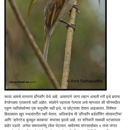
सध्या आमचे वास्तव्य हाँगकाँग येथे आहे. आकाराने जागा लहान असली तरी इथे बर्‍याच
वेगवेगळ्या प्रकारचे पक्षी आहेत. संख्येने पहायला गेल्यास असे म्हणतात की चीनमधील
एकूण पक्षीसंख्येच्या एक चतुर्थांश पक्षी इथे, या छोट्याशा देशात आढळतात. विशेषतः
हिवाळ्यात खूप स्थलांतरीत पक्षी येतात. अलिकडेच मी 'हाँगकाँग बर्डवॉचिंग सोसायटीचा'
आणि 'क्रेस्टेड बुलबुल क्लबाचा' सभासद झालो आहे. दर शनिवारी सकाळी भटकायला
बाहेर पडतो. अनेक समव्यसनेषु लोक भेटतात. समोरच्या माणसासोबत ४ तास जंगल