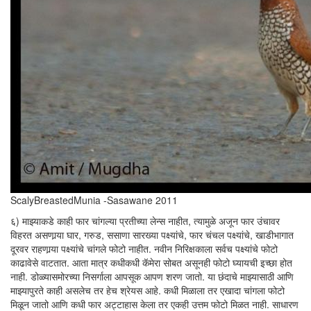
ScalyBreastedMunia -Sasawane 2011
६) माझ्याकडे काही फार चांगल्या प्रतीच्या लेन्स नाहीत, त्यामुळे अजून फार उंचावर
विहरत असणार्‍या घार, गरुड, ससाणा सारख्या पक्ष्यांचे, फार चंचल पक्ष्यांचे, खाडीभागात
दूरवर राहणार्‍या पक्ष्यांचे चांगले फोटो नाहीत. नवीन निरिक्षकाला सर्वच पक्ष्यांचे फोटो
काढावेसे वाटतात. आता मात्र कधीकधी कॅमेरा सोबत असूनही फोटो घ्यायची इच्छा होत
नाही. डोळ्यासमोरच्या निसर्गाला आपसूक आपण शरण जातो. या छंदाचे माझ्यासाठी आणि
माझ्यापुरते काही असलेच तर हेच श्रेयस आहे. कधी मिळाला तर एखादा चांगला फोटो
मिळून जातो आणि कधी फार अट्टाहास केला तर एकही उत्तम फोटो मिळत नाही. साधारण