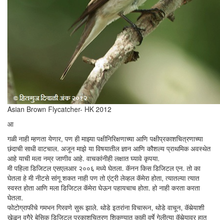
Asian Brown Flycatcher- HK 2012
आ
गळी नाही म्हणता येणार, पण ही माझ्या पक्षीनिरिक्षणाच्या आणि पक्षीप्रकाशचित्रणाच्या
छंदाची साधी वाटचाल. अजून माझे या विषयातील ज्ञान आणि कौशल्य प्राथमिक अवस्थेत
आहे याची मला नम्र जाणीव आहे. वाचकांनीही लक्षात घ्यावे कृपया.
मी पहिला डिजिटल एसएलआर २००६ मध्ये घेतला. कॅनन किस डिजिटल एन. तो का
घेतला हे मी नीटसे सांगू शकत नाही पण तो एंट्री लेव्हल कॅमेरा होता, त्यातल्या त्यात
स्वस्त होता आणि मला डिजिटल कॅमेरा घेऊन पहायचाच होता. हो नाही करता करता
घेतला.
फोटोग्राफीचे गमभन गिरवणे सुरू झाले. थोडे इतरांना विचारून, थोडे वाचून, कॅमेर्‍याशी
खेळून वगैरे बेसिक डिजिटल प्रकाशचित्रण शिकण्यात काही वर्षे गेलीत्या कॅमेर्‍यावर हात