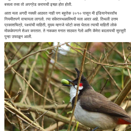
बसला तसा तो अपग्रेड करायची इच्छा होत होती.
आता मला अगदी नक्की आठवत नाही पण बहुतेक २०१० पासून मी इंडियानेचरवॉच
नियमीतपणे वाचायला लागलो. त्या संकेतस्थळाविषयी मला आदर आहे. तिथली उत्तम
प्रकाशचित्रे, पक्ष्यांची माहिती, मुख्य म्हणजे फोटो कसा घेतला त्याची माहिती लोकं
मोकळेपणाने शेअर करतात. ते नकळत मनात साठवत गेलो आणि कॅमेरा बदलायची सुरसुरी
पुन्हा उफाळून आली.