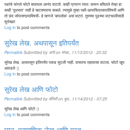
पक्षांचे चांगले फोटो बघायला आनंद वाटतो. काही प्रयत्न स्वतः करून बघितले तेव्हा हा
काही 'दूधभात' नाही हे खटक्यातच कळले. त्यामुळे तुम्हा पक्षी-छायाचित्रकारांविषयी आणि
तो छंद जोपासणार्‍याविषयी- हे म्हणजे 'बापलोक' असं वाटतं. तुमच्या पुढच्या वाटचालीसाठी
शुभेच्छा!
Log in
to post comments
सुरेख लेख. अथपासून इतिपर्यंत
Permalink
Submitted by
अगो
on मंगळ., 11/13/2012 - 20:32
सुरेख लेख. अथपासून इतिपर्यंत पकड सुटली नाही. वाचतच राहावासा वाटला. फोटो खूप
आवडले :)
Log in
to post comments
सुरेख लेख आणि फोटो
Permalink
Submitted by
मंजिरी
on बुध., 11/14/2012 - 07:25
सुरेख लेख आणि फोटो :)
Log in
to post comments
छान, प्रामाणिक लेख आणि मस्त