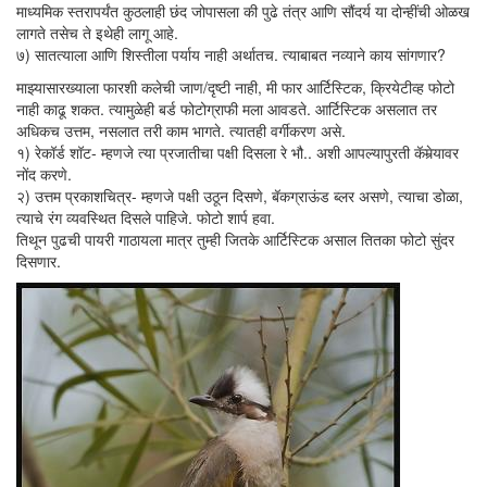
माध्यमिक स्तरापर्यंत कुठलाही छंद जोपासला की पुढे तंत्र आणि सौंदर्य या दोन्हींची ओळख
लागते तसेच ते इथेही लागू आहे.
७) सातत्याला आणि शिस्तीला पर्याय नाही अर्थातच. त्याबाबत नव्याने काय सांगणार?
माझ्यासारख्याला फारशी कलेची जाण/दृष्टी नाही, मी फार आर्टिस्टिक, क्रियेटीव्ह फोटो
नाही काढू शकत. त्यामुळेही बर्ड फोटोग्राफी मला आवडते. आर्टिस्टिक असलात तर
अधिकच उत्तम, नसलात तरी काम भागते. त्यातही वर्गीकरण असे.
१) रेकॉर्ड शॉट- म्हणजे त्या प्रजातीचा पक्षी दिसला रे भौ.. अशी आपल्यापुरती कॅमेर्‍यावर
नोंद करणे.
२) उत्तम प्रकाशचित्र- म्हणजे पक्षी उठून दिसणे, बॅकग्राऊंड ब्लर असणे, त्याचा डोळा,
त्याचे रंग व्यवस्थित दिसले पाहिजे. फोटो शार्प हवा.
तिथून पुढची पायरी गाठायला मात्र तुम्ही जितके आर्टिस्टिक असाल तितका फोटो सुंदर
दिसणार.