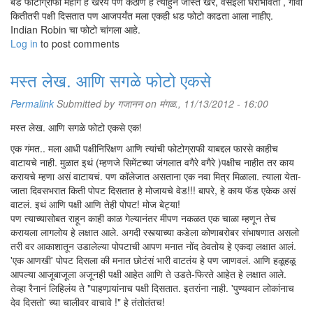
बर्ड फोटोग्राफी महाग हे खरय पण कठीण हे त्याहुन जास्त खरं, वसईला घराभोवती , गावी
कितीतरी पक्षी दिसतात पण आजपर्यंत मला एकही धड फोटो काढता आला नाहीए.
Indian Robin चा फोटो चांगला आहे.
Log in
to post comments
मस्त लेख. आणि सगळे फोटो एकसे
Permalink
Submitted by
गजानन
on मंगळ., 11/13/2012 - 16:00
मस्त लेख. आणि सगळे फोटो एकसे एक!
एक गंमत.. मला आधी पक्षीनिरिक्षण आणि त्यांची फोटोग्राफी याबद्दल फारसे काहीच
वाटायचे नाही. मुळात इथं (म्हणजे सिमेंटच्या जंगलात वगैरे वगैरे )पक्षीच नाहीत तर काय
करायचे म्हणा असं वाटायचं. पण कॉलेजात असताना एक नवा मित्र मिळाला. त्याला येता-
जाता दिवसभरात किती पोपट दिसतात हे मोजायचे वेड!!! बापरे, हे काय फॅड एकेक असं
वाटलं. इथं आणि पक्षी आणि तेही पोपट! मोज बेट्या!
पण त्याच्यासोबत राहून काही काळ गेल्यानंतर मीपण नकळत एक चाळा म्हणून तेच
करायला लागलोय हे लक्षात आले. अगदी रस्त्याच्या कडेला कोणाबरोबर संभाषणात असलो
तरी वर आकाशातून उडालेल्या पोपटाची आपण मनात नोंद ठेवतोय हे एकदा लक्षात आलं.
'एक आणखी' पोपट दिसला की मनात छोटंसं भारी वाटतंय हे पण जाणवलं. आणि हळूहळू
आपल्या आजूबाजूला अजूनही पक्षी आहेत आणि ते उडते-फिरते आहेत हे लक्षात आले.
तेव्हा रैनानं लिहिलंय ते "पाहणार्‍यांनाच पक्षी दिसतात. इतरांना नाही. 'पुण्यवान लोकांनाच
देव दिसतो' च्या चालीवर वाचावे !" हे तंतोतंतच!