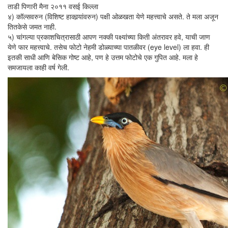
ताडी पिणारी मैना २०११ वसई किल्ला
४) कॉल्सवरुन (विशिष्ट हाकार्‍यांवरुन) पक्षी ओळखता येणे महत्त्वाचे असते. ते मला अजून
तितकेसे जमत नाही.
५) चांगल्या प्रकाशचित्रासाठी आपण नक्की पक्ष्यांच्या किती अंतरावर हवे, याची जाण
येणे फार महत्त्वाचे. तसेच फोटो नेहमी डोळ्याच्या पातळीवर (eye level) ला हवा. ही
इतकी साधी आणि बेसिक गोष्ट आहे, पण हे उत्तम फोटोचे एक गुपित आहे. मला हे
समजायला काही वर्ष गेली.