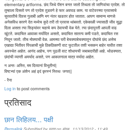
elementary artforms. छंद जिथे पॅशन बनत जातो तिथला तो जाणिवांचा प्रदेश. तो
तुम्हाला दिसतो पण तो प्रदेश तुडवणे हे फार अवघड काम. या वाटेवरच्या प्रवासाचे
सुरवातीचे दिवस गुलाबी आणि मग नंतर खडतर होत जातात. आपण सामान्य माणसे
अनेकविध कारणे देत मध्येच कुठे तरी तो प्रवास थांबवतो. एकेकाळी ज्यासाठी जीव सुद्धा
दिला असता त्या सिड्यांवर चहाचे कप ठेवायची वेळ येते. त्या छंदापुरती आपली वाढ
खुंटते. कदाचित आवाका मर्यादित असतो, कदाचित सातत्य कमी पडते, कदाचित रस
निघून जातो. तीच मोक्याची वेळ. आमच्या घरी बेचक्याबेचक्यातून दोघांचे छंद असेच
एखाद्या भिंतीवर पिंपळाची मुळे ठिकठिकाणी वाट फुटतील तशी भसकन बाहेर यावीत तशा
अवस्थेत आहेत. आनंद आहेच, पण पुढली वाट शोधायची जबाबदारीही आहे. थोडक्यात,
छंदांची व्याप्ती अमर्याद असते, पण आकलनाला मात्र मर्यादा आहेत.
न अन्तः अस्ति, मम दिव्यानां विभूतीनां|
विष्टभ्यां एक अंशेन अहं इदं कृत्स्नं स्तिथः जगत||
- रैना
Log in
to post comments
प्रतिसाद
छान लिहिलय... पक्षी
Permalink
Submitted by
पराग
on मंगळ., 11/13/2012 - 11:49