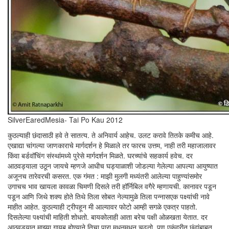
SilverEaredMesia- Tai Po Kau 2012
कुठल्याही छंदासाठी हवे ते सातत्य. ते अनिवार्य आहेच. उलट करावे तितके कमीच आहे.
एखाद्या चांगल्या जाणकाराचे मार्गदर्शन हे मिळाले तर फारच उत्तम, नाही तरी महाजालावर
किंवा बर्डवॉचिंग संस्थांमध्ये पुरेसे मार्गदर्शन मिळते. घरच्यांचे सहकार्य हवेच. दर
आठवड्याला उठून जायचे म्हणजे आधीच घड्याळाशी जोडल्या गेलेल्या आपल्या आयुष्यात
अजूनच तारेवरची कसरत. एक गंमत : माझी मुलगी मध्यंतरी आलेल्या पाहुण्यांसमोर
उगाचच भाव खायला कावळा चिमणी दिसले तरी हॉर्निबिल वगैरे म्हणायची. कानावर पडून
पडून आणि जिथे शक्य होते तिथे तिला सोबत नेल्यामुळे तिला पन्नासएक पक्ष्यांची नावे
माहीत आहेत. कुठल्याही ट्रीपहून मी आल्यावर फोटो आम्ही सगळे एकत्र पाहतो.
दिसलेल्या पक्ष्यांची माहिती शोधतो. बायकोलाही आता बरेच पक्षी ओळखता येतात. दर
आठवड्यात माझ्या गायब होण्याने तिचा पारा मधूनमधून चढतो, पण एकंदरीत छंदांबाबत