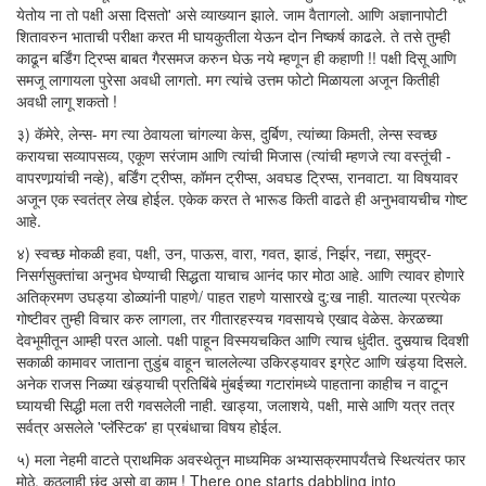
येतोय ना तो पक्षी असा दिसतो' असे व्याख्यान झाले. जाम वैतागलो. आणि अज्ञानापोटी
शितावरुन भाताची परीक्षा करत मी घायकुतीला येऊन दोन निष्कर्ष काढले. ते तसे तुम्ही
काढून बर्डिंग ट्रिप्स बाबत गैरसमज करुन घेऊ नये म्हणून ही कहाणी !! पक्षी दिसू आणि
समजू लागायला पुरेसा अवधी लागतो. मग त्यांचे उत्तम फोटो मिळायला अजून कितीही
अवधी लागू शकतो !
३) कॅमेरे, लेन्स- मग त्या ठेवायला चांगल्या केस, दुर्बिण, त्यांच्या किमती, लेन्स स्वच्छ
करायचा सव्यापसव्य, एकूण सरंजाम आणि त्यांची मिजास (त्यांची म्हणजे त्या वस्तूंची -
वापरणार्‍यांची नव्हे), बर्डिंग ट्रीप्स, कॉमन ट्रीप्स, अवघड ट्रिप्स, रानवाटा. या विषयावर
अजून एक स्वतंत्र लेख होईल. एकेक करत ते भारूड किती वाढते ही अनुभवायचीच गोष्ट
आहे.
४) स्वच्छ मोकळी हवा, पक्षी, उन, पाऊस, वारा, गवत, झाडं, निर्झर, नद्या, समुद्र-
निसर्गसुक्तांचा अनुभव घेण्याची सिद्धता याचाच आनंद फार मोठा आहे. आणि त्यावर होणारे
अतिक्रमण उघड्या डोळ्यांनी पाहणे/ पाहत राहणे यासारखे दु:ख नाही. यातल्या प्रत्येक
गोष्टीवर तुम्ही विचार करु लागला, तर गीतारहस्यच गवसायचे एखाद वेळेस. केरळच्या
देवभूमीतून आम्ही परत आलो. पक्षी पाहून विस्मयचकित आणि त्याच धुंदीत. दुसर्‍याच दिवशी
सकाळी कामावर जाताना तुडुंब वाहून चाललेल्या उकिरड्यावर इग्रेट आणि खंड्या दिसले.
अनेक राजस निळ्या खंड्याची प्रतिबिंबे मुंबईच्या गटारांमध्ये पाहताना काहीच न वाटून
घ्यायची सिद्धी मला तरी गवसलेली नाही. खाड्या, जलाशये, पक्षी, मासे आणि यत्र तत्र
सर्वत्र असलेले 'प्लॅस्टिक' हा प्रबंधाचा विषय होईल.
५) मला नेहमी वाटते प्राथमिक अवस्थेतून माध्यमिक अभ्यासक्रमापर्यंतचे स्थित्यंतर फार
मोठे. कुठलाही छंद असो वा काम ! There one starts dabbling into