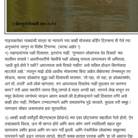
गाड्याबरोबर नाळ्याची यात्रा या न्यायाने ज्या काही मोजक्या बर्डिंग ट्रिप्सना मी गेले त्या
अनुभवांना जागून या विशेष टिप्पण्या. (घरचा आहेर !)
१) पाहणार्‍यांनाच पक्षी दिसतात. इतरांना नाही. 'पुण्यवान लोकांनाच देव दिसतो' च्या
चालीवर वाचावे ! अवतीभवतीचे नेहमीचे पक्षी ओळखू यायला लागल्यावर मी अमितला,
'आधी कुठे होते रे पक्षी? आपल्याला कसे दिसले नाहीत' असे चकित होऊन कित्येकदा
म्हटलेले आहे.' त्यातून माझे डोळे आधीच भोकराच्या बिया आहेत.कॅमेर्‍याच्या लेन्समधून तर
सोडाच, साध्या डोळ्यांना सुद्धा पक्षी दिसायची मारामार. 'तो पहा, तो पहा, हा डोळ्यासमोर,
अगं तो..वरती' असे लोकं म्हणतात. पण आपल्याला दिसलेच नाही मुदलात तर करणार
काय? तरी आता सवयीने जास्त दिसू लागले हे मात्र अगदी खरं. तात्पर्य लेख वाचून वर
नमूद केलेल्या जागांमधे जाऊन आपण बसलो की हेऽशेकड्याने पक्षी दिसतात वगैरे असे
काही होत नाही. निरीक्षण टप्प्याटप्प्याने आणि दमादमानेच पुढे सरकते. कुठला तरी समूह /
जाणकार सोबत असायलाच हवा सुरवातीला.
२) आम्ही काही वर्षांपूर्वी बीएनएचएस BNHS च्या एका छोट्याश्या सहलीला गेलो होतो. ऐन
उन्हाळ्याचे दिवस, ऊन मी म्हणत होते आणि काय कोण जाणे त्यादिवशी सहल सुरु
व्हायलाच उशीर झाला आणि मग फार गर्दी झाली. आणि पंचवीसेक लोकांच्या समूहाच्या
पायरवाने पक्षी उडून जायला लागले. शेवटी चक्क हातात पुस्तक आणि 'हा जो आवाज ऐकू