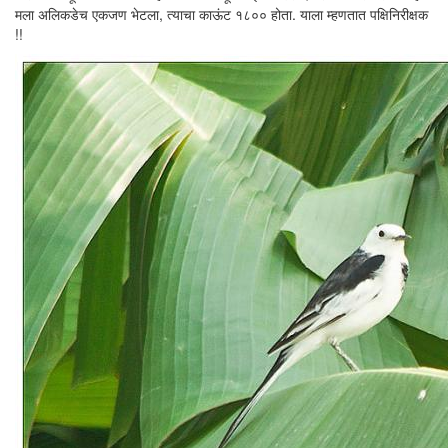
मला अलिकडेच एकजण भेटला, त्याचा काऊंट १८०० होता. याला म्हणतात पक्षिनिरीक्षक
!!