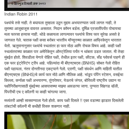
Indian Robin 2011
पक्ष्यांचे तसे नाही. ते बघायला तुम्हाला उठून मुद्दाम अभयारण्यात जावे लागत नाही, ते
तुमच्या आजूबाजूस वावरत असतात. निदान कॉमन बर्डस. दुर्मिळ प्रजातींपर्यंत पोचायचा
मला फारसा हव्यास नाही. थोडे कळायला लागल्यावर पक्ष्यांचे विश्व फार सुरेख असते हे
जाणवत गेले. चातक पक्षी कसा बरोबर भारतीय मॉन्सूनच्या काळात आफ्रिकेतून भारतात
येतो. ऋतुमानानुसार पक्ष्यांचे स्थलांतर हा फार मोठा आणि रोचक विषय आहे. काही पक्षी
स्थलांतराच्या काळात पार अमेरिकेतून ऑस्ट्रेलिया पर्यंत न थांबता उडत जातात. मी तेव्हा
मुंबईत होतो. शिवडीला येणारे रोहित पक्षी, तेथील इतर पक्षी, कीटक, सँड प्लोवर्स पाहणे ही
एक फार इंट्रेस्टिंग ट्रीप आहे. पहिल्यांदा मी बीएनएचएस (BNHS) सोबत गेलो रोहित
पक्षी पहायला, नंतर दोनतीनदा एकट्याने गेलो. प्राणी, पक्षी संवर्धन आणि माहिती यातील
बीएनएचएस (BNHS)चे कार्य फार मोठे आणि मौलिक आहे. भांडुप पंपिंग स्टेशन, वसईचा
किल्ला, कर्नाळा पक्षी अभयारण्य, तुंगारेश्वर, येऊरचे जंगल, बोरिवली राष्ट्रीय उद्यान या
पक्षीनिरीक्षणासाठी मुंबईच्या आसपासच्या माझ्या आवडत्या जागा. पुण्यात सिंहगड व्हॅली,
पिंपरीची एच ए कॉलनी या काही चांगल्या जागा.
मध्यंतरी आम्ही सासवण्याला गेलो होतो. काय पक्षी दिसले !! एका वडाच्या झाडात दिसलेली
तांबटांची कॉलनी मी कधीही विसरु शकणार नाही.