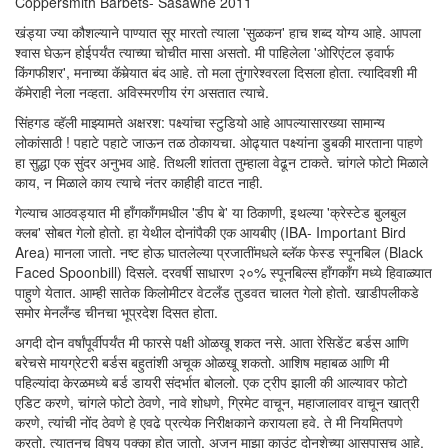
Coppersmith Barbets- Sasawne 2011
खंड्या ज्या कौशल्याने पाण्यात सूर मारतो त्याला 'सुळकन' हाच शब्द योग्य आहे. आपला
श्वास घेऊन होईपर्यंत त्याच्या चोचीत मासा असतो. मी पाहिलेला 'ओरिएंटल ड्वार्फ
किंगफीशर', मनाच्या कॅमेर्‍यात बंद आहे. तो मला तुंगारेश्वरला दिसला होता. त्यादिवशी मी
कॅमेराही नेला नव्हता. अविस्मरणीय रंग असतात त्याचे.
सिंहगड व्हॅली माझ्यामते अक्षरश: पक्ष्यांचा स्टुडियो आहे आपल्यासारख्या सामान्य
लोकांसाठी ! पहाटे पहाटे जाऊन तळ ठोकायचा. ओढ्यात पक्ष्यांना डुबकी मारताना पाहणे
हा सुद्धा एक सुंदर अनुभव आहे. तिथली शांतता तुम्हाला वेढून टाकते. चांगले फोटो मिळाले
काय, न मिळाले काय त्याचे नंतर काहीही वाटत नाही.
गेल्याच आठवड्यात मी हाँगकाँगमधील 'डीप बे' या ठिकाणी, इथल्या 'क्रेस्टेड बुलबुल
क्लब' सोबत गेलो होतो. हा येथील दोनांपैकी एक आयबीए (IBA- Important Bird
Area) मानला जातो. नष्ट होऊ घातलेल्या प्रजातींमधले ब्लॅक फेस्ड स्पूनबिल (Black
Faced Spoonbill) दिसले. दरवर्षी साधारण २०% स्पूनबिल्स हाँगकाँग मध्ये हिवाळ्यात
पाहुणे येतात. आम्ही सातेक किलोमीटर वेटलँड तुडवत चालत गेलो होतो. खाडीपलीकडे
समोर मेनलँन्ड चीनचा भूप्रदेश दिसत होता.
अगदी दोन वर्षांपूर्वीपर्यंत मी फारसे पक्षी ओळखू शकत नसे. आता रेसिडेंट बर्डस आणि
बरेचसे मायग्रेटरी बर्डस बहुतांशी अचूक ओळखू शकतो. आशिष महाबळ आणि मी
पहिल्यांदा केरळमध्ये बर्ड डायरी संदर्भात बोललो. एक ट्रीप झाली की आल्यावर फोटो
एडिट करणे, चांगले फोटो ठेवणे, नावे शोधणे, ग्रिमेट वाचून, महाजालावर वाचून खात्री
करणे, त्यांची नोंद ठेवणे हे एवढे प्रत्येक निरीक्षकाने करायला हवे. ते मी नियमितपणे
करतो. त्यातूनच विषय पक्का होत जातो. अजून माझा काउंट दोनशेच्या आसपासच आहे.