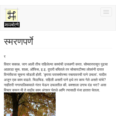
Skip
Toggl
to
naviga
main
content
स्मरणपर्णे
र
विवार सकाळ. जाग आली तीच राहिलेल्या कामांची उजळणी करत. सोमवारपासून पुढचा
आठवडा सुरू. शाळा, ऑफिस, इ.इ. दुपारी बघितले तर सोसायटीच्या लोकांनी दारात
विनंतीवजा सूचना सोडली होती. ’कृपया घरासमोरच्या रस्त्यावरची पाने उचला’. यादीत
अजून एक काम वाढले. चिडचिड. राहिली असती पाने इथे तर काय गेले असते यांचे?
नाहीतरी नगरपालिकावाले नंतर येऊन उचलतील की. कश्शाला उगाच दंड भरा? असा
विचार करून मी ते वाढीव काम अंगावर घेतले आणि त्यासाठी पंजा हातात घेतला.