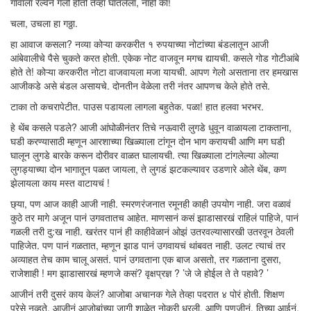
गावाला रेल्वेने गेलो होतो तेव्हा घातलेला, नाही का!
चला, उचला हा गठ्ठा.
हा आवाज कसला? नव्या कोऱ्या करकरीत १ रुपयाच्या नोटांच्या बंडलातून आजी
आंबेवालीचे पैसे चुकते करत होती. एकेक नोट वाजवून मगच द्यायची. कसले गोड गोटीआंबे
होते ते! कोऱ्या करकरीत नोटा वाजवायला मजा यायची. आपण गेलो असताना तर हमखास
आजीकडे असे बंडल असायचे. दोनतीन वेळेला तरी नंतर आपणच केले होते तसे.
टाका तो कचरापेटीत. पाउस पडायला लागला बहुतेक. पळा! हात हलवा भरभर.
हे थेंब कसले पडले? आजी आंघोळीनंतर तिचे नऊवारी लुगडे धुवून वाळायला टाकताना,
घडी करण्यासाठी म्हणून आरशाच्या खिळ्याला टांगून दोन भाग करायची आणि मग घडी
घालून लुगडे बारके करून दोरीवर वाळत घालायची. त्या खिळ्याला टांगलेल्या ओल्या
लुगड्याच्या दोन भागातून पळत जायला, ते लुगडं झटकल्यावर उडणारे ओले थेंब, कण
झेलायला काय मस्त वाटायचं !
छ्या, पण आज काही आजी नाही. स्मरणरंजनात रमूनही काही उपयोग नाही. जरा वळावं
कुठे तर मागे अजून पानं उगवतातच आहेत. माणसानं कसं झाडासारखं राहिलं पाहिजे, पानं
गळली तरी दु:ख नाही. खरंतर पानं ही काहीवेळानं ओझं उतरवल्यासारखी उतरवून ठेवली
पाहिजेत. पण पानं गळतात, म्हणून झाड पानं उगवायचं थांबवत नाही. उलट त्याचं तर
अव्याहत तेच काम चालू असतं. पानं उगवताना एक बाज असतो, तर गळताना दुसरा,
राजेशाही ! मग झाडासारखं म्हणजे कसं? वृक्षप्रज्ञ ? ’जे जे होईल ते ते पहावे? ’
आजीनं तरी दुसरं काय केलं? आजोबा अचानक गेले तेव्हा पदरात ४ पोरं होती. शिक्षण
पुरेसे नव्हते. आजीनं आजोबांच्या जागी शाळेत नोकरी धरली. आणि पणजीनं, तिच्या आईनं,