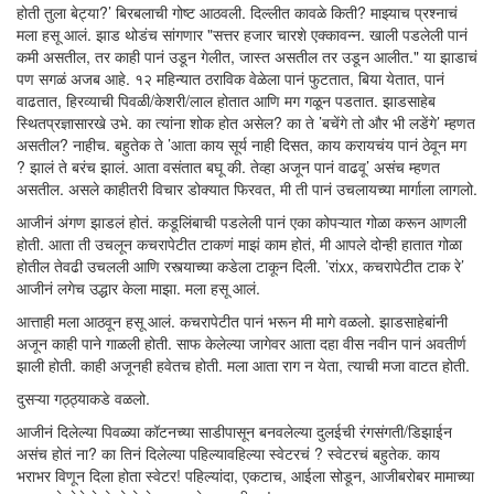
होती तुला बेट्या?’ बिरबलाची गोष्ट आठवली. दिल्लीत कावळे किती? माझ्याच प्रश्नाचं
मला हसू आलं. झाड थोडंच सांगणार "सत्तर हजार चारशे एक्कावन्न. खाली पडलेली पानं
कमी असतील, तर काही पानं उडून गेलीत, जास्त असतील तर उडून आलीत." या झाडाचं
पण सगळं अजब आहे. १२ महिन्यात ठराविक वेळेला पानं फुटतात, बिया येतात, पानं
वाढतात, हिरव्याची पिवळी/केशरी/लाल होतात आणि मग गळून पडतात. झाडसाहेब
स्थितप्रज्ञासारखे उभे. का त्यांना शोक होत असेल? का ते ’बचेंगे तो और भी लडेंगे’ म्हणत
असतील? नाहीच. बहुतेक ते ’आता काय सूर्य नाही दिसत, काय करायचंय पानं ठेवून मग
? झालं ते बरंच झालं. आता वसंतात बघू की. तेव्हा अजून पानं वाढवू’ असंच म्हणत
असतील. असले काहीतरी विचार डोक्यात फिरवत, मी ती पानं उचलायच्या मार्गाला लागलो.
आजीनं अंगण झाडलं होतं. कडूलिंबाची पडलेली पानं एका कोपऱ्यात गोळा करून आणली
होती. आता ती उचलून कचरापेटीत टाकणं माझं काम होतं, मी आपले दोन्ही हातात गोळा
होतील तेवढी उचलली आणि रस्त्याच्या कडेला टाकून दिली. ’रांxx, कचरापेटीत टाक रे’
आजीनं लगेच उद्धार केला माझा. मला हसू आलं.
आत्ताही मला आठवून हसू आलं. कचरापेटीत पानं भरून मी मागे वळलो. झाडसाहेबांनी
अजून काही पाने गाळली होती. साफ केलेल्या जागेवर आता दहा वीस नवीन पानं अवतीर्ण
झाली होती. काही अजूनही हवेतच होती. मला आता राग न येता, त्याची मजा वाटत होती.
दुसऱ्या गठ्ठ्याकडे वळलो.
आजीनं दिलेल्या पिवळ्या कॉटनच्या साडीपासून बनवलेल्या दुलईची रंगसंगती/डिझाईन
असंच होतं ना? का तिनं दिलेल्या पहिल्यावहिल्या स्वेटरचं ? स्वेटरचं बहुतेक. काय
भराभर विणून दिला होता स्वेटर! पहिल्यांदा, एकटाच, आईला सोडून, आजीबरोबर मामाच्या