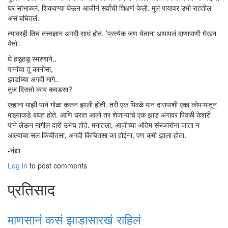
घर सांभाळलं. शिकवण्या घेऊन आजीनं सर्वांची शिक्षणं केली. मुलं पायावर उभी राहतील
असं बघितलं.
त्यावरही तिचं तत्त्वज्ञान अगदी साधं होतं. ’प्रत्येक जण येताना आपापलं दाणापाणी घेऊन
येतो’.
घे हळूहळू स्मरणाने..
पानांचा तू कानोसा,
झाडांच्या अगदी मागे..
तुज दिसतो काय कवडसा?
एव्हाना माझी पाने गोळा करून झाली होती. तरी एक पिवळे पान दारापाशी एका कोपऱ्यातून
माझ्याकडे बघत होते. आणि घरात आलो तर शेजाऱ्यांचे एक झाड अंगावर पिवळी केशरी
पाने लेऊन मागील दारी उभेच होते. मनातला, आजीच्या अंतिम संस्कारांना जाता न
आल्याचा सल किंचीतसा, अगदी किंचितसा का होईना, पण कमी झाला होता.
-नंद्या
Log in
to post comments
प्रतिसाद
माणसानं कसं झाडासारखं राहिलं