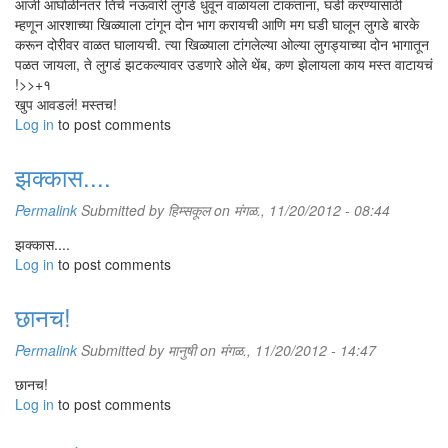
आजी आंघोळीनंतर तिचे नऊवारी लुगडे धुवून वाळायला टाकताना, घडी करण्यासाठी
म्हणून आरशाच्या खिळ्याला टांगून दोन भाग करायची आणि मग घडी घालून लुगडे बारके
करून दोरीवर वाळत घालायची. त्या खिळ्याला टांगलेल्या ओल्या लुगड्याच्या दोन भागातून
पळत जायला, ते लुगडं झटकल्यावर उडणारे ओले थेंब, कण झेलायला काय मस्त वाटायचं
!>>+१
खुप आवडलं! मस्तच!
Log in
to post comments
झक्कास....
Permalink
Submitted by
हिम्सकूल
on मंगळ., 11/20/2012 - 08:44
झक्कास....
Log in
to post comments
छानच!
Permalink
Submitted by
मानुषी
on मंगळ., 11/20/2012 - 14:47
छानच!
Log in
to post comments