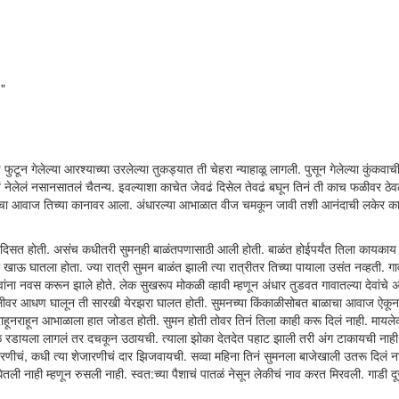
."
ून गेलेल्या आरश्याच्या उरलेल्या तुकड्यात ती चेहरा न्याहाळू लागली. पुसून गेलेल्या कुंकवाची
नेलेलं नसानसातलं चैतन्य. इवल्याशा काचेत जेवढं दिसेल तेवढं बघून तिनं ती काच फळीवर ठेव
ीचा आवाज तिच्या कानावर आला. अंधारल्या आभाळात वीज चमकून जावी तशी आनंदाची लकेर 
त दिसत होती. असंच कधीतरी सुमनही बाळंतपणासाठी आली होती. बाळंत होईपर्यंत तिला कायका
 खाऊ घातला होता. ज्या रात्री सुमन बाळंत झाली त्या रात्रीतर तिच्या पायाला उसंत नव्हती. गा
ना नवस करून झाले होते. लेक सुखरूप मोकळी व्हावी म्हणून अंधार तुडवत गावातल्या देवांचे अंग
ीवर आधण घालून ती सारखी येरझरा घालत होती. सुमनच्या किंकाळीसोबत बाळाचा आवाज ऐकून 
राहूनराहून आभाळाला हात जोडत होती. सुमन होती तोवर तिनं तिला काही करू दिलं नाही. मायलेकर
 रडायला लागलं तर दचकून उठायची. त्याला झोका देतदेत पहाट झाली तरी अंग टाकायची नाही
ारणीचं, कधी त्या शेजारणीचं दार झिजवायची. सव्वा महिना तिनं सुमनला बाजेखाली उतरू दिलं न
 घेतली नाही म्हणून रुसली नाही. स्वत:च्या पैशाचं पातळं नेसून लेकीचं नाव करत मिरवली. गाडी दू