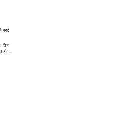
ी घरटं
ा. तिचा
त होता.