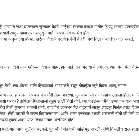
 अंगणात सडा घालण्यास सुरूवात केली. गाईच्या शेणाचा दरवळ मातीत झिरपू लागला.रखरखीत
ाठी आतूर व्हावा तसं आसुसून माती शिंपण अंगावर घेत होती.
ळ्या अनुभवल्या होत्या. खरंतर दिवाळी प्रत्येक वेळी वेगळी, पण तिला कशाचंच नवल नव्हतं.
का माह्या दिवा काय म्होरल्या दिवाळी पोहत र्‍हात नाई. तवा भेटाया ये लगोलग. आन येता येता घेऊ
गेली. त्या ओल्या आणि हिरव्याजर्द अंगणाकडे बघून गोदाईला जुने दिवस आठवू लागले.
णि आताही - पन्नासपंचावन्न वर्षांनी तीच अवस्था. कुंकवाचा रंग तर केव्हाच उडाला होता. मागोम
एखाद्या घरावर? झोपेतच भिंतीखाली गुडूप झाली होती दोघं. त्या पडलेल्या भिंती उभ्या करायला आ
च्या खोलीत तिची गुजराण चालली होती. वाटणीचं एकरभर शेत वाट्यानं लावून त्यातून मिळंल त्यात 
क लेक. तीही यायची ते फक्त दिवाळसणाला. आणि आता प्रपंचात इतकी अडकली होती की गेली पाचे
वी एवढी एकच आशा आज तिच्या मनात भिरभिरत होती.
ा पातेल्यात पाणी चुलीवर चढवलं. फुकणीनं गोवर्‍याची खांडं पुढं सारली आणि तिथलीच राख हा