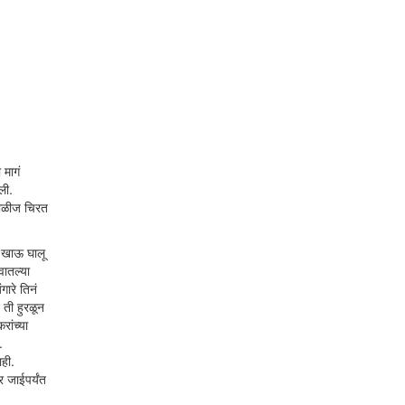
 मागं
ली.
काळीज चिरत
य खाऊ घालू
वातल्या
ारे तिनं
ती हुरळून
ांच्या
.
ाही.
र जाईपर्यंत