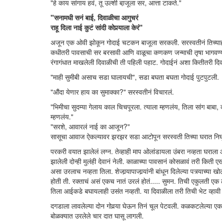
"हे काय सांगाय हवं, तू उल्शी बा़जूला सर, आत्ता टाकते."
"सनामधी सनं बाई, दिवाळीचा आगुचरं
राहू दिला नाई कुटं सांदी कोपर्‍याला केरं"
अजून एक ओवी झोकून गोदाई चटकन बाजूला सरकली. सरस्वतीनं तिच्याही
कधीतरी पावसाची सर बरसावी आणि वाळूचा कणकण जन्माची तृषा भागवण्यास
रंगागंधात माखलेली दिवाळीची ती पहिली पहाट. गोदाईनं अशा कितीतरी दिवा
"माही सुमीबी असाच सडा घालायची", सडा बघता बघता गोदाई पुटपुटली.
"औंदा येणार हाय का सुमाक्का?" सरस्वतीनं विचारलं.
"भिमीचा सुदम्या गेलाय काल चिचपूरला. त्याला म्हणलंय, तिला सांग बाबा, 
म्हणलंय."
"सरशे, आवारलं नाई का आजून?"
सासूचा आवाज ऐकल्यावर झरझर सडा आटोपून सरस्वती तिच्या घरात निघून 
परकरी वयात झालेलं लग्न. तेव्हाही माप ओलांडायला उंबरा नव्हता घराला आ
झालेली दोन्ही मुलंही देवानं नेली. काळाच्या पावसानं कोसळावं तरी किती 
असा उरलाच नव्हता तिला. शेजार्‍यापाजार्‍यांनी बांधून दिलेल्या पत्र्या
होती ती. रक्ताचं असं एकच नातं उरलं होतं..... सुमन. तिची एकुलती ए
तिला आईकडे बघायलाही उसंत नव्हती. या दिवाळीला तरी तिची भेट व्हा
दगडाला लावलेल्या दोन गोवर्‍या घेऊन तिनं चूल पेटवली. कळकटलेल्या एक
बोळक्यात उरलेले चार दात घासू लागली.