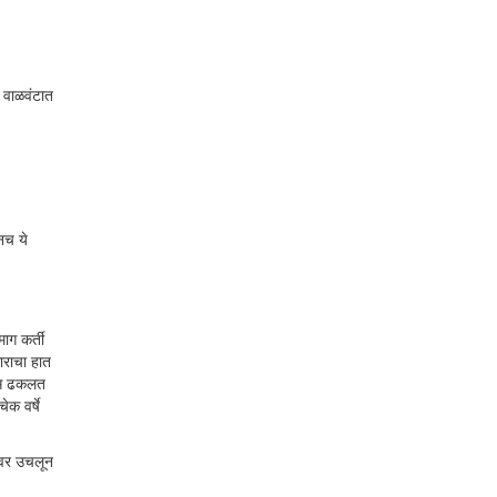
 वाळवंटात
नच ये
ाग कर्ती
धाराचा हात
दिवस ढकलत
क वर्षे
तावर उचलून