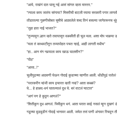
"आये, राखंनं दात घासू नई आसं सांगत व्हता मास्तर."
"त्याला काय जातंय सांगाया? मिसरीची बाटली घ्याया सरकारी पगार लागत
तोंडातल्या गुळणीसोबत सुमीचे आठवलेले शब्द तिनं बसल्या जागेवरूनच 
''तुहा हात नाई भाजत?"
"तुज्यावून ल्हान व्हते तवापासून वळकीती ही चूल मला. अशा मोप भाकर्‍या
"मला तं काथवटीतून तव्यापोहत पचत न्हाई, आही लागती मधीच"
"हा.. आन मंग नवर्‍याला काय खाऊ घालशीन?"
"पीठ"
"आत्ता..!"
चुलीपुढच्या आठवणी घेऊन गोदाई कुडाच्या न्हाणीत आली. धोंडीपुढं पातेल
"पदरकरीन म्हंजी काय इचारत व्हती नव्हं? आता कळ्ळं?
घे... हे हाळद-धनं घातल्यालं दूध घे. बरं वाटलं प्वाटात"
"आगं पण हे कुठून आणलं?"
"शितीकून दूध आणलं. भिमीकून धनं. आता घरात काई नसलं म्हून दुखणं उंबर्
गडूच्या बुडबुडीनं गोदाई भानावर आली. जमेल तसं पाणी अंगावर रिचवून ती 