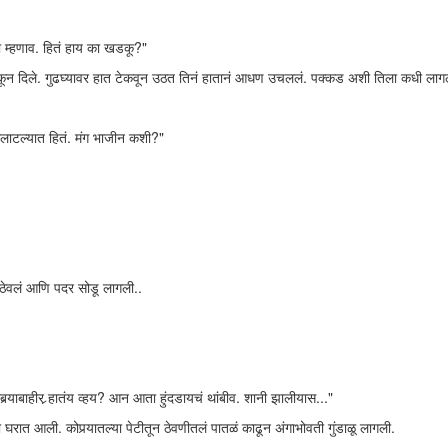
ो म्हणाव. हितं हाय का खडकू?"
थुंकून दिले. गुढघ्यावर हात टेकवून उठत तिनं हातानं आधण उचललं. पक्कड अशी तिला कधी लाग
 उलाटल्यात हितं. मंग भाजीन कशी?"
ं ठेवलं आणि पदर सोडू लागली..
‍याबाहीर र्‍हातंय व्हय? आन आता हुंदडायचं थांबीव. शानी झालीयास..."
घरात आली. कोपर्‍यातल्या पेटीतून ठेवणीतलं पातळं काढून अंगाभोवती गुंडाळू लागली.