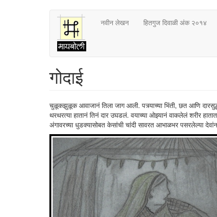
Skip
नवीन लेखन
हितगुज दिवाळी अंक २०१४
to
main
content
गोदाई
चुळूकझुळूक आवाजानं तिला जाग आली. पत्र्याच्या भिंती, छत आणि दारस
थरथरत्या हातानं तिनं दार उघडलं. वयाच्या ओझ्यानं वाकलेलं शरीर हातातल्य
अंगावरच्या धुडक्यासोबत केसांची चांदी सावरत आभाळभर पसरलेल्या देवांन