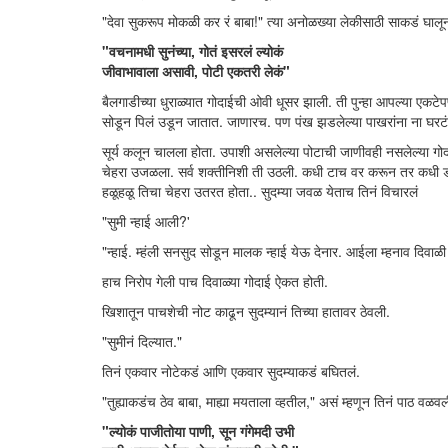
"देवा सुकरूप मोकळी कर रं बाबा!" त्या अनोळख्या लेकीसाठी साकडं घालू
"वचनामधी सुनंच्या, गोतं इसरलं ल्योकं
जीवाभावाला असावी, पोटी एकतरी लेकं"
बैलगाडीच्या धुराळ्यात गोदाईची ओवी धूसर झाली. ती पुन्हा आपल्या एकट
सोडून पिलं उडून जातात. जाणारच. पण पंख झडलेल्या पाखरांना ना घरटं
सूर्य कलून चालला होता. उपाशी असलेल्या पोटाची जाणीवही नसलेल्या गोदा
चेहरा उजळला. सर्व शक्तीनिशी ती उठली. कधी टाच वर करून तर कधी डोळ
हळूहळू तिचा चेहरा उतरत होता.. सुदम्या जवळ येताच तिनं विचारलं
"सुमी न्हाई आली?'
"न्हाई. म्हंली सनसुद सोडून मालक न्हाई येऊ देनार. आईला म्हनाव दिवाळ
हाच निरोप गेली पाच दिवाळ्या गोदाई ऐकत होती.
खिशातून पाचशेची नोट काढून सुदम्यानं तिच्या हातावर ठेवली.
"सुमीनं दिल्यात."
तिनं एकवार नोटेकडं आणि एकवार सुदम्याकडं बघितलं.
"तुह्याकडंच ठेव बाबा, माह्या मयताला व्हतील," असं म्हणून तिनं पाठ वळवल
"ल्योकं पाजीतोया पाणी, सून गंगेमदी उभी