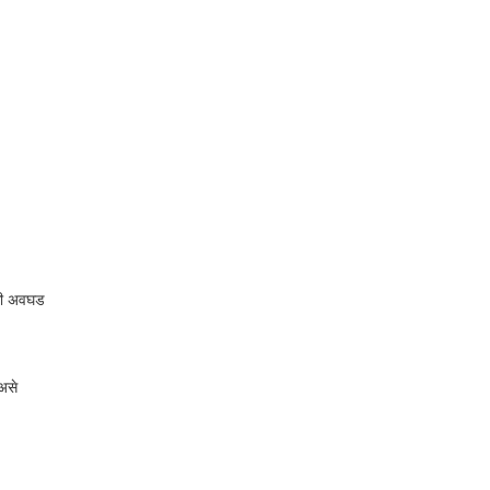
 की अवघड
असे