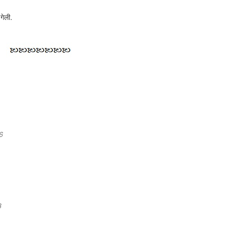
गेली.
6
3