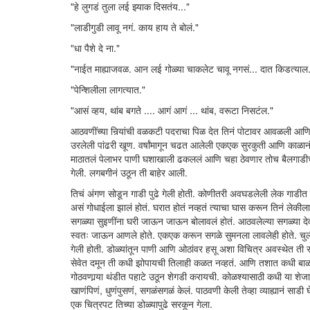
"हे लुगडं तुला लई झ्याक दिसतंय..."
"लाडीगुडी लावू नगं. काय हाय ते बोलं."
"धा पैशे दे ना."
"नाईत माह्याजवळ. आन लई गोळ्या चाकलेट चावू नगसं... दात किडत्याल
"पेन्शिलीला लागत्यात."
"आसं व्हय, थांब बगते .... आगं आगं ... थांब, वरूटा निसटंल."
आठवणींच्या निर्‍यांची वळकटी पदराचा पिळ देत तिनं पोटावर आवळली आणि फुट
उरलेली पांढरी खूण. वर्षांमागून चढत आलेली एकएक सुरकुती आणि काळानं 
माठातलं पेलाभर पाणी घशाखाली ढकललं आणि चहा ठेवणार तोच बैलगाड
गेली. लगबगीनं उठून ती बाहेर आली.
तिचं अंगण सोडून गाडी पुढे गेली होती. कोणीतरी अवघडलेली लेक गाडी
असं गोधाईला झालं होतं. घरात होतं नव्हतं त्याचा घास करून तिनं लेकीला
सगळ्या सुइणींना घरी जाऊन जाऊन बोलावलं होतं. आठवलेल्या सगळ्या देवां
स्वतः जाऊन आणले होते. एकएक करून सगळे सुमनला लावलेही होते. चुल
गेली होती. डोळ्यांतून पाणी आणि ओठांवर हसू अशा विचित्र अवस्थेत ती 
सेवेत दमून ती कधी झोपायची तिलाही कळत नव्हतं. आणि तशात कधी बाळ
गोठवणार्‍या थंडीत पहाटे उठून शेगडी करायची. कोळश्यासाठी कधी या शेज
खाणंपिणं, धुणंपुसणं, सगळंसगळं केलं. पाठवणी केली तेव्हा व्याह्यानं साडी
एक चित्रपट तिच्या डोळ्यापुढे सरकून गेला.