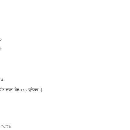
5
ी.
14
 पीठ करता येतं.>>> सुरेखच :)
 16:18