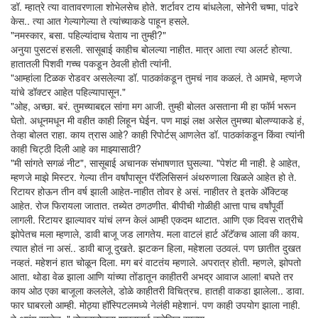
डॉ. म्हात्रे त्या वातावरणाला शोभेलसेच होते. शर्टावर टाय बांधलेला, सोनेरी चष्मा, पांढरे
केस.. त्या आत गेल्यागेल्या ते त्यांच्याकडे पाहून हसले.
"नमस्कार, बसा. पहिल्यांदाच येताय ना तुम्ही?"
अनुया पुसटसं हसली. सासूबाई काहीच बोलल्या नाहीत. मात्र आता त्या अलर्ट होत्या.
हातातली पिशवी गच्च पकडून ठेवली होती त्यांनी.
"आम्हांला टिळक रोडवर असलेल्या डॉ. पाठकांकडून तुमचं नाव कळलं. ते आमचे, म्हणजे
यांचे डॉक्टर आहेत पहिल्यापासून."
"ओह, अच्छा. बरं. तुमच्याबद्दल सांगा मग आजी. तुम्ही बोलत असताना मी हा फॉर्म भरून
घेतो. अधूनमधून मी वहीत काही लिहून घेईन. पण माझं लक्ष असेल तुमच्या बोलण्याकडे हं,
तेव्हा बोलत राहा. काय त्रास आहे? काही रिपोर्टस् आणलेत डॉ. पाठकांकडून किंवा त्यांनी
काही चिट्ठी दिली आहे का माझ्यासाठी?
"मी सांगते सगळं नीट", सासूबाई अचानक संभाषणात घुसल्या. "पेशंट मी नाही. हे आहेत,
म्हणजे माझे मिस्टर. गेल्या तीन वर्षांपासून पॅरॅलिसिसनं अंथरुणाला खिळले आहेत हो ते.
रिटायर होऊन तीन वर्ष झाली आहेत-नाहीत तोवर हे असं. नाहीतर ते इतके अ‍ॅक्टिव्ह
आहेत. रोज फिरायला जातात. तब्येत ठणठणीत. बीपीची गोळीही आत्ता पाच वर्षांपूर्वी
लागली. रिटायर झाल्यावर यांचं लग्न केलं आम्ही एकदम थाटात. आणि एक दिवस रात्रीचे
झोपेतच मला म्हणाले, डावी बाजू जड लागतेय. मला वाटलं हार्ट अ‍ॅटॅकच आला की काय.
त्यात होतं ना असं.. डावी बाजू दुखते. झटकन हिला, महेशला उठवलं. पण छातीत दुखत
नव्हतं. महेशनं हात चोळून दिला. मग बरं वाटतंय म्हणाले. अपरात्र होती. म्हणले, झोपतो
आता. थोडा वेळ झाला आणि यांच्या तोंडातून काहीतरी अभद्र आवाज आला! बघते तर
काय ओठ एका बाजूला कललेले, डोळे काहीतरी विचित्रच. हातही वाकडा झालेला.. डावा.
फार घाबरलो आम्ही. मोठ्या हॉस्पिटलमध्ये नेलंही महेशानं. पण काही उपयोग झाला नाही.