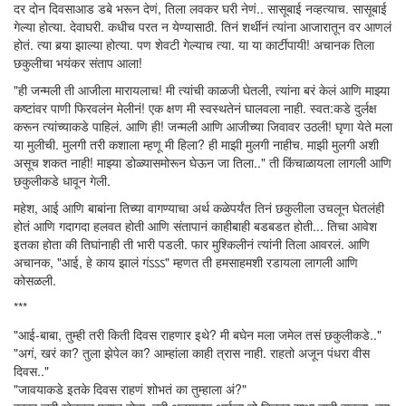
दर दोन दिवसाआड डबे भरून देणं, तिला लवकर घरी नेणं.. सासूबाई नव्हत्याच. सासूबाई
गेल्या होत्या. देवाघरी. कधीच परत न येण्यासाठी. तिनं शर्थीनं त्यांना आजारातून वर आणलं
होतं. त्या बर्‍या झाल्या होत्या. पण शेवटी गेल्याच त्या. या या कार्टीपायी! अचानक तिला
छकुलीचा भयंकर संताप आला!
"ही जन्मली ती आजीला मारायलाच! मी त्यांची काळजी घेतली, त्यांना बरं केलं आणि माझ्या
कष्टांवर पाणी फिरवलंन मेलीनं! एक क्षण मी स्वस्थतेनं घालवला नाही. स्वत:कडे दुर्लक्ष
करून त्यांच्याकडे पाहिलं. आणि ही! जन्मली आणि आजीच्या जिवावर उठली! घृणा येते मला
या मुलीची. मुलगी तरी कशाला म्हणू मी हिला? ही माझी मुलगी नाहीच. माझी मुलगी अशी
असूच शकत नाही! माझ्या डोळ्यासमोरून घेऊन जा तिला.." ती किंचाळायला लागली आणि
छकुलीकडे धावून गेली.
महेश, आई आणि बाबांना तिच्या वागण्याचा अर्थ कळेपर्यंत तिनं छकुलीला उचलून घेतलंही
होतं आणि गदागदा हलवत होती आणि संतापानं काहीबाही बडबडत होती... तिचा आवेश
इतका होता की तिघांनाही ती भारी पडली. फार मुश्किलीनं त्यांनी तिला आवरलं. आणि
अचानक, "आई, हे काय झालं गंऽऽऽ" म्हणत ती हमसाहमशी रडायला लागली आणि
कोसळली.
***
"आई-बाबा, तुम्ही तरी किती दिवस राहणार इथे? मी बघेन मला जमेल तसं छकुलीकडे.."
"अगं, खरं का? तुला झेपेल का? आम्हांला काही त्रास नाही. राहतो अजून पंधरा वीस
दिवस.."
"जावयाकडे इतके दिवस राहणं शोभतं का तुम्हाला अं?"