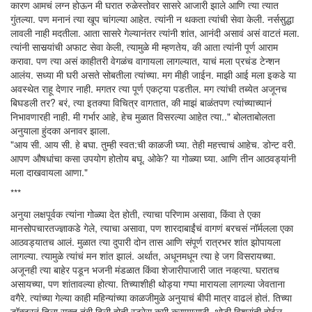
कारण आमचं लग्न होऊन मी घरात रुळेस्तोवर सासरे आजारी झाले आणि त्या त्यात
गुंतल्या. पण मनानं त्या खूप चांगल्या आहेत. त्यांनी न थकता त्यांची सेवा केली. नर्ससुद्धा
लावली नाही मदतीला. आता सासरे गेल्यानंतर त्यांनी शांत, आनंदी असावं असं वाटतं मला.
त्यांनी सासर्‍यांची अफाट सेवा केली, त्यामुळे मी म्हणतेय, की आता त्यांनी पूर्ण आराम
करावा. पण त्या असं काहीतरी वेगळंच वागायला लागल्यात, याचं मला प्रचंड टेन्शन
आलंय. सध्या मी घरी असते सोबतीला त्यांच्या. मग मीही जाईन. माझी आई मला इकडे या
अवस्थेत राहू देणार नाही. मगतर त्या पूर्ण एकट्या पडतील. मग त्यांची तब्येत अजूनच
बिघडली तर? बरं, त्या इतक्या विचित्र वागतात, की माझं बाळंतपण त्यांच्याच्यानं
निभावणारही नाही. मी गर्भार आहे, हेच मुळात विसरल्या आहेत त्या.." बोलताबोलता
अनुयाला हुंदका अनावर झाला.
"आय सी. आय सी. हे बघा. तुम्ही स्वत:ची काळजी घ्या. तेही महत्त्वाचं आहेच. डोन्ट वरी.
आपण औषधांचा कसा उपयोग होतोय बघू. ओके? या गोळ्या घ्या. आणि तीन आठवड्यांनी
मला दाखवायला आणा."
***
अनुया लक्षपूर्वक त्यांना गोळ्या देत होती, त्याचा परिणाम असावा, किंवा ते एका
मानसोपचारतज्ज्ञाकडे गेले, त्याचा असावा, पण शारदाबाईंचं वागणं बरचसं नॉर्मलला एका
आठवड्यातच आलं. मुळात त्या दुपारी दोन तास आणि संपूर्ण रात्रभर शांत झोपायला
लागल्या. त्यामुळे त्यांचं मन शांत झालं. अर्थात, अधूनमधून त्या हे जग विसरायच्या.
अजूनही त्या बाहेर पडून भजनी मंडळात किंवा शेजारीपाजारी जात नव्हत्या. घरातच
असायच्या, पण शांतावल्या होत्या. तिच्याशीही थोड्या गप्पा मारायला लागल्या जेवताना
वगैरे. त्यांच्या गेल्या काही महिन्यांच्या काळजीमुळे अनुयाचं बीपी मात्र वाढलं होतं. तिच्या
डॉक्टरनं तिला सक्त तंबी दिली होती स्ट्रेस कमी करण्यासाठी. थोडी विश्रांती होईल,