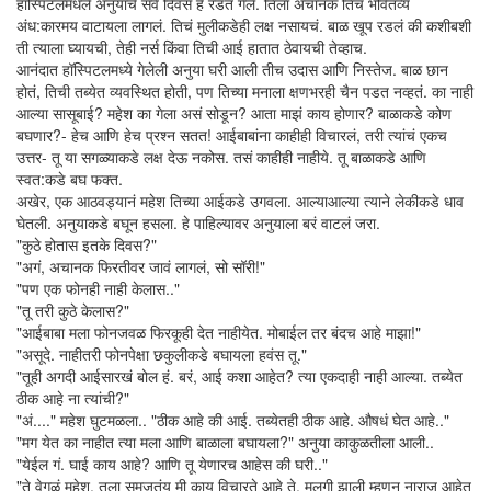
हॉस्पिटलमधले अनुयाचे सर्व दिवस हे रडत गेले. तिला अचानक तिचं भवितव्य
अंध:कारमय वाटायला लागलं. तिचं मुलीकडेही लक्ष नसायचं. बाळ खूप रडलं की कशीबशी
ती त्याला घ्यायची, तेही नर्स किंवा तिची आई हातात ठेवायची तेव्हाच.
आनंदात हॉस्पिटलमध्ये गेलेली अनुया घरी आली तीच उदास आणि निस्तेज. बाळ छान
होतं, तिची तब्येत व्यवस्थित होती, पण तिच्या मनाला क्षणभरही चैन पडत नव्हतं. का नाही
आल्या सासूबाई? महेश का गेला असं सोडून? आता माझं काय होणार? बाळाकडे कोण
बघणार?- हेच आणि हेच प्रश्न सतत! आईबाबांना काहीही विचारलं, तरी त्यांचं एकच
उत्तर- तू या सगळ्याकडे लक्ष देऊ नकोस. तसं काहीही नाहीये. तू बाळाकडे आणि
स्वत:कडे बघ फक्त.
अखेर, एक आठवड्यानं महेश तिच्या आईकडे उगवला. आल्याआल्या त्याने लेकीकडे धाव
घेतली. अनुयाकडे बघून हसला. हे पाहिल्यावर अनुयाला बरं वाटलं जरा.
"कुठे होतास इतके दिवस?"
"अगं, अचानक फिरतीवर जावं लागलं, सो सॉरी!"
"पण एक फोनही नाही केलास.."
"तू तरी कुठे केलास?"
"आईबाबा मला फोनजवळ फिरकूही देत नाहीयेत. मोबाईल तर बंदच आहे माझा!"
"असूदे. नाहीतरी फोनपेक्षा छकुलीकडे बघायला हवंस तू."
"तूही अगदी आईसारखं बोल हं. बरं, आई कशा आहेत? त्या एकदाही नाही आल्या. तब्येत
ठीक आहे ना त्यांची?"
"अं...." महेश घुटमळला.. "ठीक आहे की आई. तब्येतही ठीक आहे. औषधं घेत आहे.."
"मग येत का नाहीत त्या मला आणि बाळाला बघायला?" अनुया काकुळतीला आली..
"येईल गं. घाई काय आहे? आणि तू येणारच आहेस की घरी.."
"ते वेगळं महेश. तुला समजतंय मी काय विचारते आहे ते. मुलगी झाली म्हणून नाराज आहेत