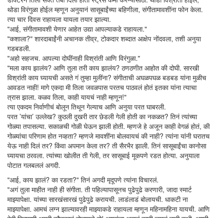
थोडा विरंगुळा होईल म्हणून अनुयानं सासूबाईंच्या बहिणीला, संगीतामावशींना फोन केला.
त्या चार दिवस राहायला यायला तयार झाल्या.
"आई, संगीतामावशी येणार आहेत उद्या आपल्याकडे राहायला."
"कशाला?" शारदाबाईंनी अचानक तीव्र, टोकदार शब्दात आक्षेप नोंदवला, तशी अनुया
गडबडली.
"अहो सहजच. आपल्या दोघींनाही विश्रांती आणि विरंगुळा."
"मला काय झालंय? आणि तुला तरी काय झालंय? ठणठणीत आहोत की दोघी. सारखी
विश्रांती काय घ्यायची असते गं तुम्हा मुलींना? संगीताची अघळपघळ बडबड यांना मुळीच
आवडत नाही! मागे एकदा मी तिला जवळपास परतच पाठवलं होतं इतका यांना त्याचा
त्रास झाला. कळव तिला, काही यायचं नाही म्हणून!"
त्या एकदम निर्वाणीचं बोलून तिथून गेल्याच आणि अनुया परत घाबरली.
परत ’यांचा’ उल्लेख? कुठली दुखरी तार छेडली गेली होती का नकळत? तिनं त्यांच्या
गोळ्या तपासल्या. सकाळची गोळी घेऊन झाली होती. म्हणजे हे अजून काही वेगळं होतं, की
गोळ्यांचा परिणाम होत नव्हता? म्हणजे मावशींना बोलवायचं की नाही? त्यांना यांनी घरातच
येऊ नाही दिलं तर? किंवा अपमान केला तर? ती सैरभैर झाली. तिनं सासूबाईंचा कानोसा
घ्यायचा ठरवला. त्यांच्या खोलीत ती गेली, तर सासूबाई मूकपणे रडत होत्या. अनुयाला
पोटात गलबललं अगदी.
"आई, काय झालं? का रडता?" तिनं अगदी मृदूपणे त्यांना विचारलं.
"अगं तुला माहीत नाही ही संगीता. ती पहिल्यापासूनच पुढेपुढे करणारी, जादा स्मार्ट
माझ्यापेक्षा. यांच्या सारखंसारखं पुढेपुढे करायची. लाडंलाडं बोलायची. धाकटी ना
माझ्यापेक्षा. आमचं लग्न झाल्यावरही माझ्याकडे राहायला म्हणून महिनामहिना यायची. आणि