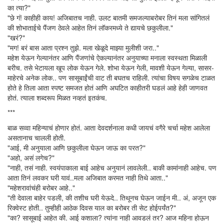
का त्या?"
"छे गं! काहीही काय! अजिबातच नाही. उलट बातमी समजल्याबरोबर तिनं मला सांगितलं
की शोभाताईचे पैंजण ठेवले आहेत तिनं लॉकरमध्ये ते द्यायचे छकुलीला."
"खरं?"
"मग! बरं बास आता प्रश्न तुझे. मला खेळूदे माझ्या मुलीशी जरा.."
महेश येऊन गेल्यानंतर आणि पैंजणांचे ऐकल्यानंतर अनुयाच्या मनाला स्वस्थता मिळाली
बरीच. तसे भेटायला खूप लोक येऊन गेले. शोभा येऊन गेली, मावशी येऊन गेल्या, सासर-
माहेरचे अनेक लोक.. पण सासूबाईंची वाट ती बघतच राहिली. त्यांचा विषय सगळेच टाळत
होते हे तिला आता स्पष्ट समजत होतं आणि अघटित काहीतरी घडलं आहे हेही जाणवत
होतं. त्याला शब्दरूप मिळत नव्हतं इतकंच.
***
बाळ सव्वा महिन्याचं होणार होतं. आता देवदर्शनाला कधी जायचं वगैरे चर्चा महेश आलेला
असतानाच चालली होती.
"आई, मी अनुयाला आणि छकुलीला घेऊन जाऊ का परत?"
"अहो, असं लगेच?"
"नाही, तसं नाही. स्वयंपाकाला बाई आहेच अनुयानं लावलेली.. बाकी कामांनाही आहेच. पण
आता तिनं लवकर घरी यावं..मला अजिबात करमत नाही तिथे आता.."
"महेशरावांचंही बरोबर आहे.."
"ती देवाला बाहेर पडली, की तशीच घरी येऊदे.. तिथूनच घेऊन जाईन मी.. अं, अजून एक
रिक्वेस्ट होती.. तुम्हीही आठेक दिवस याल का बरोबर ती सेट होईपर्यंत?"
"का? सासूबाई आहेत की. आई कशाला? त्यांना नाही आवडलं तर? आज महिना होऊन