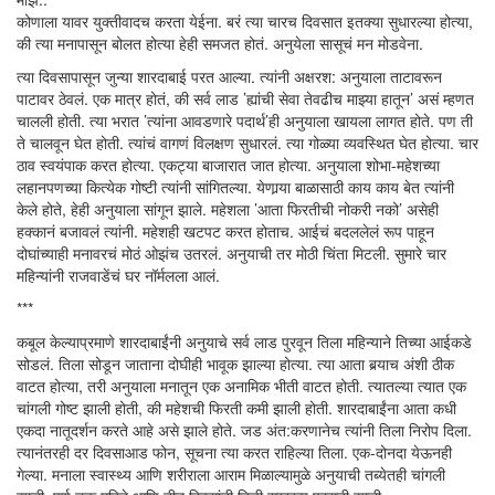
कोणाला यावर युक्तीवादच करता येईना. बरं त्या चारच दिवसात इतक्या सुधारल्या होत्या,
की त्या मनापासून बोलत होत्या हेही समजत होतं. अनुयेला सासूचं मन मोडवेना.
त्या दिवसापासून जुन्या शारदाबाई परत आल्या. त्यांनी अक्षरश: अनुयाला ताटावरून
पाटावर ठेवलं. एक मात्र होतं, की सर्व लाड ’ह्यांची सेवा तेवढीच माझ्या हातून’ असं म्हणत
चालली होती. त्या भरात ’त्यांना आवडणारे पदार्थ’ही अनुयाला खायला लागत होते. पण ती
ते चालवून घेत होती. त्यांचं वागणं विलक्षण सुधारलं. त्या गोळ्या व्यवस्थित घेत होत्या. चार
ठाव स्वयंपाक करत होत्या. एकट्या बाजारात जात होत्या. अनुयाला शोभा-महेशच्या
लहानपणच्या कित्येक गोष्टी त्यांनी सांगितल्या. येणार्‍या बाळासाठी काय काय बेत त्यांनी
केले होते, हेही अनुयाला सांगून झाले. महेशला ’आता फिरतीची नोकरी नको’ असेही
हक्कानं बजावलं त्यांनी. महेशही खटपट करत होताच. आईचं बदललेलं रूप पाहून
दोघांच्याही मनावरचं मोठं ओझंच उतरलं. अनुयाची तर मोठी चिंता मिटली. सुमारे चार
महिन्यांनी राजवाडेंचं घर नॉर्मलला आलं.
***
कबूल केल्याप्रमाणे शारदाबाईंनी अनुयाचे सर्व लाड पुरवून तिला महिन्याने तिच्या आईकडे
सोडलं. तिला सोडून जाताना दोघीही भावूक झाल्या होत्या. त्या आता बर्‍याच अंशी ठीक
वाटत होत्या, तरी अनुयाला मनातून एक अनामिक भीती वाटत होती. त्यातल्या त्यात एक
चांगली गोष्ट झाली होती, की महेशची फिरती कमी झाली होती. शारदाबाईंना आता कधी
एकदा नातूदर्शन करते आहे असे झाले होते. जड अंत:करणानेच त्यांनी तिला निरोप दिला.
त्यानंतरही दर दिवसाआड फोन, सूचना त्या करत राहिल्या तिला. एक-दोनदा येऊनही
गेल्या. मनाला स्वास्थ्य आणि शरीराला आराम मिळाल्यामुळे अनुयाची तब्येतही चांगली