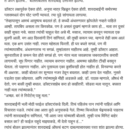
ते अपंग झालेच.." बोलताबोलता शारदाबाई उत्तेजित झाल्या.
डॉक्टर लक्षपूर्वक ऐकत होते. अनुया मात्र खिळून ऐकत होती. शारदाबाईंनी समोरच्या
ग्लासमधलं दोन घोट पाणी प्यायलं. त्या पुढे सांगायला लागल्या.
"तेव्हापासून आमचं आयुष्यच बदललं हो. हे कध्धी अंथरुणावर झोपलेले नव्हते पाहिले
आम्ही. तापबिप असला तर किरकोळ. पण हे असलं दुखणं म्हणजे काय हो... मला तर दुसरं
काही सुचत नसे. सतत त्यांची चाहूल घेत असे मी. मसाज, व्यायाम करवून घ्यायला एक
मुलगी आली. मग आठ दिवसांनी तिनं सांगितलं, की तुम्ही करून घ्या. म्हणजे तेही काम आलं
मला. एक क्षण उसंत नाही. त्यात महेशला फिरती. ही घर बघते सगळं, पण मी
त्यांच्यापाशीच. अंथरुणातच ना सगळं. तुम्हांलातर माहीतच आहे. तुम्ही डॉक्टर आहात.
सुरुवातीला हे करून घेत होते सगळं हो. पण नंतर मला जवळपास जबरदस्तीच करावी
लागायची. सूप पिणार नाहीत. व्यायाम करणार नाहीत. आमच्या खोलीत टीव्ही बसवून
घेतला. तो पाहणार नाहीत. अंग पुसायला एका कुशीवरही होत नाहीत हो. विनवण्या करते
मी अक्षरश:. काही बोललं तर शून्यात नजर ठेवून बघतात. काही उत्तर देत नाहीत. नुसते
पडलेत एका कोपर्‍यात. आणि त्यांच्यामुळे मीही अडकले आहे. डॉ. पाठक म्हणाले, औषधं मी
देतो, पण बाकी तुम्ही बघाल. डॉक्टरसाहेब करा हो काहीतरी. सोडवा मला यातून. बघवत
नाही मला त्यांच्याकडे."
"अच्छा. बरं ते रिपोर्टस् पाहू मला."
शारदाबाईंनी भली मोठी फाईल डॉक्टरांकडे दिली. तिचं पहिलंच पान त्यांनी पाहिलं आणि
विचारात पडले. त्यांचं लक्ष आता कुठे अनुयाकडे गेलं. तिच्या थिजलेला चेहर्‍याकडे पाहतच
त्यांनी शारदाबाईंना सांगितलं, "मी आता जरा यांच्याशी बोलतो. तुम्ही पाच मिनिटं बाहेर
बसाल का? ही फाईल राहूदे माझ्याकडे, मी देतो पाहून हं..."
त्यांचं बोलून झाल्यानंतर शारदाबाई ऑफचं बटण दाबल्यासारख्या परत शांत झाल्या होत्या.