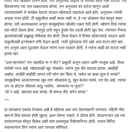
वरवर जरी खेळकर प्रश्न होता, तरी अनुयाच्या आईला तो तितका साधा नाही वाटला. त्या
दिवसानंतर त्या जरा घाबरल्याच होत्या. पण अनुयाला बरं वाटेल म्हणून आधी
ठरल्याप्रमाणे ते सगळेच देवाला जाऊन महेशकडे राहायला आले होते. अनुयावर त्यांची
कडक नजर होती. ती छ्कुलीला काही करत नाही ना, हे त्या डोळ्यात तेल घालून बघत
होत्या. घरी आल्याआल्या अनुया सासूबाईंच्या खोलीत पळत गेली होती. महेशनं तिथे त्यांचा
एक फोटो ठेवला होता. त्यापुढे उभी राहून हुंदके देत रडली होती खूप वेळ. त्यानंतर निचरा
झाल्यासारखी हळूहळू नॉर्मलला येत होती. तिला घेऊन ते तिच्या डॉक्टरकडे जाऊन आले.
छकुलीलाही इन्जेक्शनं वगैरे देऊन झाली. गाडी पूर्वपदाला येते आहे असं वाटत होतं खरं.
पण अनुया आता पुढाकार घेऊन त्यांना परत पाठवत होती, ते त्यांना काही बरं वाटलं नाही
इतकं खरं.
"असं म्हणतेस? पण राहशील ना गं नीट? छकुली अजून लहान आणि नाजूक आहे. तिला
मायेची गरज आहे. महेशरावही खूप पोळलेत. त्यांना तूच धीर द्यायला हवास. आम्हीही
आहोत. कधीही काहीही लागलं तरी फोन कर किंवा ये. जमेल का बाळा तुला हे सगळं?
सासूबाईंच्या आजारपणाचा खूप ताण सोसलास तू. खूप केलंस त्यांचं. पण दैव आहे. त्याचा
राग या छोट्या जीवावर काढू नकोस.. समजतंय ना तुला?"
"हो गं आई. समजलं मला सगळं. मी शप्पथ नीट करेन सगळं."
***
हा दवाखाना एकदम वेगळाच आहे हे महेशला आत पाय ठेवल्याक्षणी जाणवलं. पहिली गोष्ट
म्हणजे तिथे शांतता होती खूपच. इतर पेशन्ट नव्हते, ते दोघंच होते. काऊन्टरवर एक त्या
वातावरणाला शोभून दिसेल अशी शांत हसतमुख रिसेपशनिस्ट होती. पाचच मिनिटं
बसल्यानंतर तिनं त्यांना आत जायला सांगितलं.