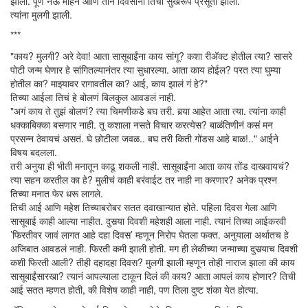
झाली. पूर्ण नऊ महिने आणि तीन दिवसांनी तिची सुखरूप प्रसूती झाली.
त्यांना मुलगी झाली.
***
"काय? मुलगी? अरे देवा! आता सासूबाईंना काय सांगू? कशा रीअ‍ॅक्ट होतील त्या? सासरे
पोटी जन्म घेणार हे सांगितल्यानंतर त्या सुधारल्या. आता काय होईल? परत त्या घुम्या
होतील का? माझ्यावर रागावतील का? आई, काय झालं गं हे?"
तिच्या आईला तिचं हे बोलणं बिलकुल आवडलं नाही.
"अगं काय ते तुझं बोलणं? त्या चिमणीकडे बघ तरी. बर्‍या आहेत आता त्या. त्यांना काही
धक्काबिक्का बसणार नाही. तू कशाला नसते विचार करत्येस? बाळंतिणीनं कसं मन
प्रसन्न ठेवायचं असतं. घे छोटीला जवळ.. बघ तरी किती गोंडस आहे बाळ!.." आईने
विषय बदलला.
तरी अनुया ही भीती मनातून काढू शकली नाही. सासूबाईंना आता काय तोंड दाखवायचं?
त्या सहन करतील का हे? मुलीचं काही बरंवाईट तर नाही ना करणार? अनेक प्रश्न
तिच्या मनात फेर धरू लागले.
तिची आई आणि महेश तिच्याबरोबर सतत दवाखान्यात होते. पहिला दिवस गेला आणि
सासूबाई काही आल्या नाहीत. दुसर्‍या दिवशी महेशही आला नाही. त्यानं तिच्या आईकरवी
’फिरतीवर जावं लागत आहे दहा दिवस’ म्हणून निरोप घेतला फक्त. अनुयाला अर्थातच हे
अजिबात आवडलं नाही. फिरती कमी झाली होती. मग ही लेकीच्या जन्माच्या दुसर्‍याच दिवशी
कशी फिरती आली? तीही दहादहा दिवस? मुलगी झाली म्हणून तोही नाराज झाला की काय
सासूबाईंसारखा? त्यानं आपल्याला टाकून दिलं की काय? आता आपलं काय होणार? तिची
आई सतत म्हणत होती, की विशेष काही नाही, पण तिला दुष्ट शंका येत होत्या.