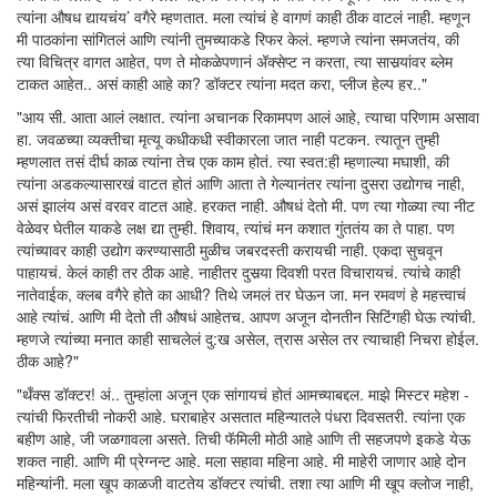
त्यांना औषध द्यायचंय’ वगैरे म्हणतात. मला त्यांचं हे वागणं काही ठीक वाटलं नाही. म्हणून
मी पाठकांना सांगितलं आणि त्यांनी तुमच्याकडे रिफर केलं. म्हणजे त्यांना समजतंय, की
त्या विचित्र वागत आहेत, पण ते मोकळेपणानं अ‍ॅक्सेप्ट न करता, त्या सासर्‍यांवर ब्लेम
टाकत आहेत.. असं काही आहे का? डॉक्टर त्यांना मदत करा, प्लीज हेल्प हर.."
"आय सी. आता आलं लक्षात. त्यांना अचानक रिकामपण आलं आहे, त्याचा परिणाम असावा
हा. जवळच्या व्यक्तीचा मृत्यू कधीकधी स्वीकारला जात नाही पटकन. त्यातून तुम्ही
म्हणलात तसं दीर्घ काळ त्यांना तेच एक काम होतं. त्या स्वत:ही म्हणाल्या मघाशी, की
त्यांना अडकल्यासारखं वाटत होतं आणि आता ते गेल्यानंतर त्यांना दुसरा उद्योगच नाही,
असं झालंय असं वरवर वाटत आहे. हरकत नाही. औषधं देतो मी. पण त्या गोळ्या त्या नीट
वेळेवर घेतील याकडे लक्ष द्या तुम्ही. शिवाय, त्यांचं मन कशात गुंततंय का ते पाहा. पण
त्यांच्यावर काही उद्योग करण्यासाठी मुळीच जबरदस्ती करायची नाही. एकदा सुचवून
पाहायचं. केलं काही तर ठीक आहे. नाहीतर दुसर्‍या दिवशी परत विचारायचं. त्यांचे काही
नातेवाईक, क्लब वगैरे होते का आधी? तिथे जमलं तर घेऊन जा. मन रमवणं हे महत्त्वाचं
आहे त्यांचं. आणि मी देतो ती औषधं आहेतच. आपण अजून दोनतीन सिटिंगही घेऊ त्यांची.
म्हणजे त्यांच्या मनात काही साचलेलं दु:ख असेल, त्रास असेल तर त्याचाही निचरा होईल.
ठीक आहे?"
"थँक्स डॉक्टर! अं.. तुम्हांला अजून एक सांगायचं होतं आमच्याबद्दल. माझे मिस्टर महेश -
त्यांची फिरतीची नोकरी आहे. घराबाहेर असतात महिन्यातले पंधरा दिवसतरी. त्यांना एक
बहीण आहे, जी जळगावला असते. तिची फॅमिली मोठी आहे आणि ती सहजपणे इकडे येऊ
शकत नाही. आणि मी प्रेग्नन्ट आहे. मला सहावा महिना आहे. मी माहेरी जाणार आहे दोन
महिन्यांनी. मला खूप काळजी वाटतेय डॉक्टर त्यांची. तशा त्या आणि मी खूप क्लोज नाही,