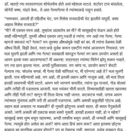
डॉ. म्हात्रे त्या वातावरणाला शोभेलसेच होते असं महेशला वाटलं. शर्टावर टाय बांधलेला,
सोनेरी चष्मा, पांढरे केस.. ते आत गेल्यागेल्या ते त्यांच्याकडे पाहून हसले.
"नमस्कार. आपली ही पहिलीच भेट, पण मिसेस राजवाडेंची भेट झालीये यापूर्वी. कशा
आहात मिसेस राजवाडे?"
"मी? मी एकदम मस्त आहे. तुम्हांला आठवतेय का मी? मी सासूबाईंना घेऊन आले होते
काही महिन्यांपूर्वी. तुमची औषधं एकदम लागू पडली हं त्यांना. पण अहो त्या गेल्या. गेल्या
म्हणजे समजलं ना? गेल्या? पण तुमच्या औषधांमुळे नाही बरं का. मी त्यांना वेळच्या वेळी
औषधं दिली, बिझी ठेवलं, स्वत:कडे दुर्लक्ष करून एकटीनं त्यांचं आजारपण निभावलं. पण
मला मुलगी झाली आणि त्या गेल्या! बसखाली सापडून गेल्या! मग काय उपयोग असतो हो
आपण इतकं रक्त आटवण्याचा? मी अक्षरश: रात्ररात्र त्यांच्या चिंतेनं झोपू शकत नव्हते.
पण त्या छान झाल्या नंतर. अगदी पूर्वीसारख्या. पण सांगा ना, उपयोग काय? शेवटी
गेल्याच त्या. संपलंच सगळं. मी गेल्या वेळी सांगितलं ना, मी प्रेग्नन्ट आहे ते? मला मुलगी
झाली. पाच महिन्याची आहे. पण अहो, ती इतकी लहान आणि नाजूक आहे, की मला तिला
हातही लावायची भीती वाटते. आपण मारे जागरणं करावीत, त्यांना दूध पाजावं, गोड बोलावं
आणि तरीही ती पडतातच आजारी. मला भयंकर भीती वाटते. तिच्यासाठीही खस्ता खायच्या
आणि तीही गेली तर? म्हणून मी तिला घेतच नाही जास्त. कटकटच नको. उगाच आपण
त्यांच्यात गुंतायचं आणि तरी ती आजारी पडणारच. आणि आमची छकुलीही ग्रेटच आहे.
लहान बाळं असतात ना चळवळी? ही नुसती झोपूनच असते सतत. ही सतत पेंगुळलेली
असते. जागी असली की एकटक बघत बसते नुसती. हातही हलवत नाही, हो न महेश?
सासूबाई कशा घुम्म बसून रहायच्या, अगदी तश्शीच बसून असते. ही जन्मली आणि सासूबाई
गेल्या. त्यामुळे होत असेल का असं? सांगा आता हिचं काय करू? आता इतक्या छोट्या
बाळाला का मानसिक आजार होणारे? पण हा ऐकतच नाही. म्हणाला, इथेच दाखवून घेऊ..