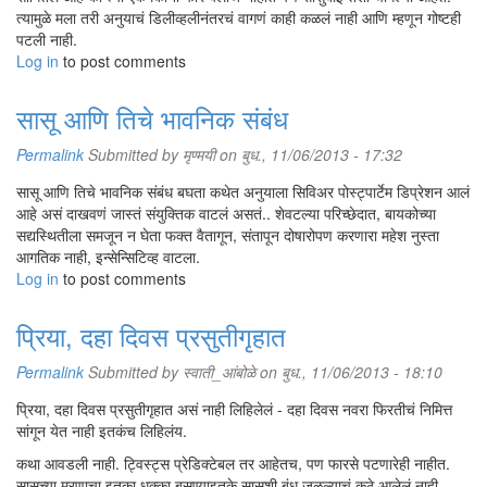
त्यामुळे मला तरी अनुयाचं डिलीव्हलीनंतरचं वागणं काही कळलं नाही आणि म्हणून गोष्टही
पटली नाही.
Log in
to post comments
सासू आणि तिचे भावनिक संबंध
Permalink
Submitted by
मृण्मयी
on बुध., 11/06/2013 - 17:32
सासू आणि तिचे भावनिक संबंध बघता कथेत अनुयाला सिविअर पोस्ट्पार्टेम डिप्रेशन आलं
आहे असं दाखवणं जास्तं संयुक्तिक वाटलं असतं.. शेवटल्या परिच्छेदात, बायकोच्या
सद्यस्थितीला समजून न घेता फक्त वैतागून, संतापून दोषारोपण करणारा महेश नुस्ता
आगतिक नाही, इन्सेन्सिटिव्ह वाटला.
Log in
to post comments
प्रिया, दहा दिवस प्रसुतीगृहात
Permalink
Submitted by
स्वाती_आंबोळे
on बुध., 11/06/2013 - 18:10
प्रिया, दहा दिवस प्रसुतीगृहात असं नाही लिहिलेलं - दहा दिवस नवरा फिरतीचं निमित्त
सांगून येत नाही इतकंच लिहिलंय.
कथा आवडली नाही. ट्विस्ट्स प्रेडिक्टेबल तर आहेतच, पण फारसे पटणारेही नाहीत.
सासूच्या मरणाचा इतका धक्का बसण्याइतके सासूशी बंध जुळल्याचं कुठे आलेलं नाही,