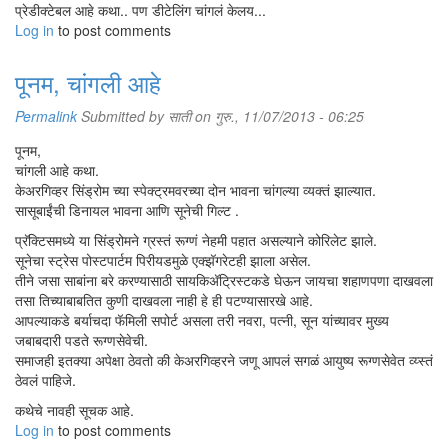
प्रेडीक्टेबल आहे कथा.. पण डीटेलिंग चांगलं केलय...
Log in
to post comments
पूनम, चांगली आहे
Permalink
Submitted by
साती
on गुरु., 11/07/2013 - 06:25
पूनम,
चांगली आहे कथा.
केअरगिव्हर सिंड्रोम च्या स्पेक्ट्रमवरच्या दोन भावना चांगल्या व्यक्तं झाल्यात.
सासूबाईंची डिनायल भावना आणि सूनेची गिल्ट .
प्रॅक्टिसमध्ये या सिंड्रोमने ग्रस्तं रूग्णं नेहमी पहात असल्याने कोरिलेट झाले.
सूनेचा स्ट्रेस पोस्टपार्टम पिरीयडमुळे एक्झॅगरेटही झाला असेल.
तीने जसा साबांना बरे करण्यासाठी सायकिअ‍ॅट्रिस्टकडे घेऊन जायचा शहाणपणा दाखवला
तसा तिच्याबाबतित कुणी दाखवला नाही हे ही पटण्यासारखे आहे.
आपल्याकडे बर्याचदा फॅमिली सपोर्ट असला तरी नवरा, पत्नी, सून यांच्यावर मुख्य
जबाबदारी पडते रूग्णसेवेची.
समाजही इतक्या अपेक्षा ठेवतो की केअरगिव्हरने जणू आपलं सगळं आयुष्य रूग्णसेवेत व्य्स्तं
ठेवलं पाहिजे.
कथेचे नावही सूचक आहे.
Log in
to post comments