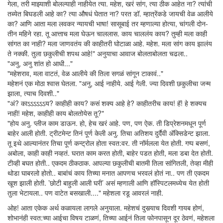
गेला, तरी माझ्याशी बोलल्याही नाहीयेत त्या. महेश, खरं सांग, त्या ठीक आहेत ना? त्यांची
तब्येत बिघडली आहे का? त्या औषधं घेतात ना? परत डॉ. म्हात्रेंकडे जायची वेळ आलीये
का? आणि आता मला लवकर न्यायची भाषा! सासूबाई तर म्हणाल्या होत्या, चांगली दोन-
तीन महिने रहा. तू आत्ताच मला घेऊन चाललास. काय चाललंय काय? तुम्ही मला काही
सांगत का नाही? मला जाणवतंय की काहीतरी घोटाळा आहे. महेश. मला सांग काय झालंय
ते नक्की. तुला छकुलीची शपथ आहे!" अनुयाचा आवाज बोलताबोलता चढला..
"अनु, अनु शांत हो आधी..."
"महेशराव, मला वाटतं, वेळ आलीये की तिला सगळं सांगून टाकावं.."
महेशनं एक मोठा श्वास घेतला. "अनु, आई नाहीये. आई गेली. ज्या दिवशी छकुलीचा जन्म
झाला, त्याच दिवशी.."
"अं? काऽऽऽऽऽऽय? काहीही काय? कसं शक्य आहे हे? काहीतरीच काय! हॅ! हे शक्यच
नाही! महेश, काहीही काय बोलतोयेस तू?"
"होय अनु. प्लीज काम डाऊन. हो, हेच खरं आहे. पण, पण ऐक. ती डिप्रेशनमधून पूर्ण
बाहेर आली होती. ट्रीटमेन्ट तिनं पूर्ण केली अनु. तिचा अतिशय दुर्दैवी अ‍ॅक्सिडेन्ट झाला.
तू इथे आल्यानंतर तिचा पूर्ण कन्ट्रोल होता स्वत:वर. ती नॉर्मलला येत होती. गप्प बसणं,
अबोला, काही काही नव्हतं. घरात काम करत होती, बाहेर पडत होती, मला डबा देत होती.
टीव्ही बघत होती.. एकदम ठीकठाक. आपल्या छकुलीची बातमी तिला सांगितली, तेव्हा मीही
थोडा घाबरलो होतो.. बाबांचं काय तिच्या मनात आपणच भरवलं होतं ना.. पण ती एकदम
खूश झाली होती. ’छोटी बाहुली आली घरी’ असं म्हणाली आणि हॉस्पिटलमध्येच येत होती
तुला भेटायला.. पण वाटेत बसखाली...." महेशला रडू आवरलं नाही.
ओह! आता एकेक अर्थ कळायला लागले अनुयाला. महेशचं दुसर्‍याच दिवशी गायब होणं,
शोभानंही स्वत:च्या आईचा विषय टाळणं, तिच्या आईनं तिला फोनपासून दूर ठेवणं, महेशला