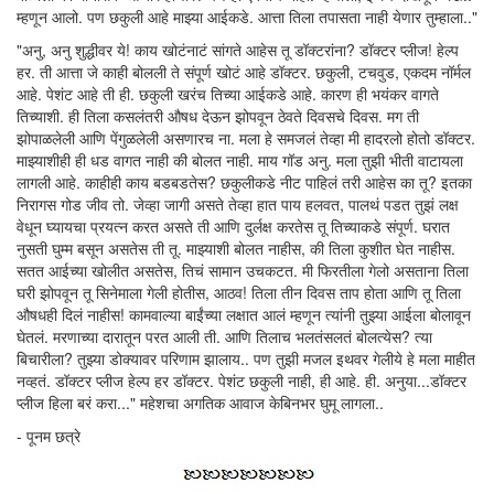
म्हणून आलो. पण छकुली आहे माझ्या आईकडे. आत्ता तिला तपासता नाही येणार तुम्हाला.."
"अनु, अनु शुद्धीवर ये! काय खोटंनाटं सांगते आहेस तू डॉक्टरांना? डॉक्टर प्लीज! हेल्प
हर. ती आत्ता जे काही बोलली ते संपूर्ण खोटं आहे डॉक्टर. छकुली, टचवुड, एकदम नॉर्मल
आहे. पेशंट आहे ती ही. छकुली खरंच तिच्या आईकडे आहे. कारण ही भयंकर वागते
तिच्याशी. ही तिला कसलंतरी औषध देऊन झोपवून ठेवते दिवसचे दिवस. मग ती
झोपाळलेली आणि पेंगुळलेली असणारच ना. मला हे समजलं तेव्हा मी हादरलो होतो डॉक्टर.
माझ्याशीही ही धड वागत नाही की बोलत नाही. माय गॉड अनु. मला तुझी भीती वाटायला
लागली आहे. काहीही काय बडबडतेस? छकुलीकडे नीट पाहिलं तरी आहेस का तू? इतका
निरागस गोड जीव तो. जेव्हा जागी असते तेव्हा हात पाय हलवत, पालथं पडत तुझं लक्ष
वेधून घ्यायचा प्रयत्न करत असते ती आणि दुर्लक्ष करतेस तू तिच्याकडे संपूर्ण. घरात
नुसती घुम्म बसून असतेस ती तू. माझ्याशी बोलत नाहीस, की तिला कुशीत घेत नाहीस.
सतत आईच्या खोलीत असतेस, तिचं सामान उचकटत. मी फिरतीला गेलो असताना तिला
घरी झोपवून तू सिनेमाला गेली होतीस, आठव! तिला तीन दिवस ताप होता आणि तू तिला
औषधही दिलं नाहीस! कामवाल्या बाईंच्या लक्षात आलं म्हणून त्यांनी तुझ्या आईला बोलावून
घेतलं. मरणाच्या दारातून परत आली ती. आणि तिलाच भलतंसलतं बोलत्येस? त्या
बिचारीला? तुझ्या डोक्यावर परिणाम झालाय.. पण तुझी मजल इथवर गेलीये हे मला माहीत
नव्हतं. डॉक्टर प्लीज हेल्प हर डॉक्टर. पेशंट छकुली नाही, ही आहे. ही. अनुया...डॉक्टर
प्लीज हिला बरं करा..." महेशचा अगतिक आवाज केबिनभर घुमू लागला..
- पूनम छत्रे