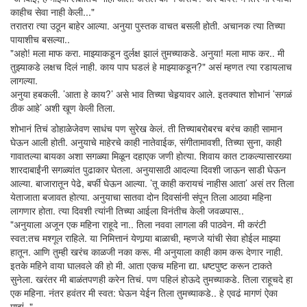
काहीच सेवा नाही केली..."
तरातरा त्या उठून बाहेर आल्या. अनुया पुस्तक वाचत बसली होती. अचानक त्या तिच्या
पायाशीच बसल्या..
"अहो! मला माफ करा. माझ्याकडून दुर्लक्ष झालं तुमच्याकडे. अनुया! मला माफ कर.. मी
तुझ्याकडे लक्षच दिलं नाही. काय पाप घडलं हे माझ्याकडून?" असं म्हणत त्या रडायलाच
लागल्या.
अनुया हबकली. ’आता हे काय?’ असे भाव तिच्या चेहर्‍यावर आले. इतक्यात शोभानं ’सगळं
ठीक आहे’ अशी खूण केली तिला.
शोभानं तिचं डोहाळेजेवण साधंच पण सुरेख केलं. ती तिच्याबरोबरच बरंच काही सामान
घेऊन आली होती. अनुयाचे माहेरचे काही नातेवाईक, संगीतामावशी, तिच्या सुना, काही
गावातल्या बायका अशा सगळ्या मिळून दहाएक जणी होत्या. शिवाय कात टाकल्यासारख्या
शारदाबाईंनी सगळ्यांत पुढाकार घेतला. अनुयासाठी आदल्या दिवशी जाऊन साडी घेऊन
आल्या. बाजारातून पेढे, बर्फी घेऊन आल्या. ’तू काही करायचं नाहीस आता’ असं तर तिला
येताजाता बजावत होत्या. अनुयाचा सातवा दोन दिवसांनी संपून तिला आठवा महिना
लागणार होता. त्या दिवशी त्यांनी तिच्या आईला विनंतीच केली जवळपास..
"अनुयाला अजून एक महिना राहूदे ना.. तिला नववा लागला की पाठवेन. मी करंटी
स्वत:तच मश्गूल राहिले. या निमित्तानं येणार्‍या बाळाची, म्हणजे यांची सेवा होईल माझ्या
हातून. आणि तुम्ही खरंच काळजी नका करू. मी अनुयाला काही काम करू देणार नाही.
इतके महिने वाया घालवले की हो मी. आता एकच महिना द्या. धष्टपुष्ट करून टाकते
सुनेला. खरंतर मी बाळंतपणही करेन तिचं. पण पहिलं होऊदे तुमच्याकडे. तिला राहूचदे हा
एक महिना. नंतर हवंतर मी स्वत: घेऊन येईन तिला तुमच्याकडे.. हे एवढं मागणं ऐका
माझं.."