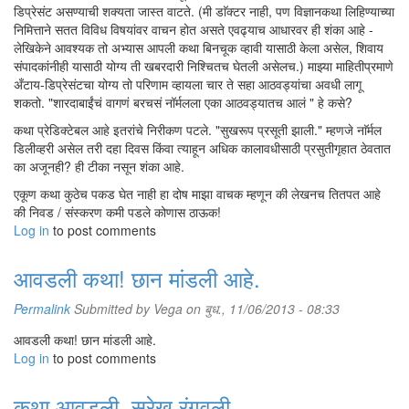
डिप्रेसंट असण्याची शक्यता जास्त वाटते. (मी डाॅक्टर नाही, पण विज्ञानकथा लिहिण्याच्या
निमित्ताने सतत विविध विषयांवर वाचन होत असते एवढ्याच आधारवर ही शंका आहे -
लेखिकेने आवश्यक तो अभ्यास आपली कथा बिनचूक व्हावी यासाठी केला असेल, शिवाय
संपादकांनीही यासाठी योग्य ती खबरदारी निश्चितच घेतली असेलच.) माझ्या माहितीप्रमाणे
अँटाय-डिप्रेसंटचा योग्य तो परिणाम व्हायला चार ते सहा आठवड्यांचा अवधी लागू
शकतो. "शारदाबाईंचं वागणं बरचसं नॉर्मलला एका आठवड्यातच आलं " हे कसे?
कथा प्रेडिक्टेबल आहे इतरांचे निरीकण पटले. "सुखरूप प्रसूती झाली." म्हणजे नाॅर्मल
डिलीव्हरी असेल तरी दहा दिवस किंवा त्याहून अधिक कालावधीसाठी प्रसुतीगृहात ठेवतात
का अजूनही? ही टीका नसून शंका आहे.
एकूण कथा कुठेच पकड घेत नाही हा दोष माझा वाचक म्हणून की लेखनच तितपत आहे
की निवड / संस्करण कमी पडले कोणास ठाऊक!
Log in
to post comments
आवडली कथा! छान मांडली आहे.
Permalink
Submitted by
Vega
on बुध., 11/06/2013 - 08:33
आवडली कथा! छान मांडली आहे.
Log in
to post comments
कथा आवडली. सुरेख रंगवली