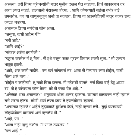
असल्या, तरी तिच्या प्रेग्नन्सीची मात्र मुळीच दखल घेत नव्हत्या. तिचं आकारमान तर
आता लपत नव्हतं, हालचाली मंदावल्या होत्या... आणि कोणत्याही बाईला गर्भार बाई
उमजतेच. पण या जाणूनबुजून असो वा नकळत, तिच्या या अवस्थेविषयी मात्र चकार शब्द
काढत नव्हत्या.
अचानक तिच्या नणंदेचा फोन आला.
"अनुया, कशी आहेस गं?"
"बरी आहे."
"आणि आई?"
"स्टेबल आहेत बर्‍यापैकी."
"खूपच करतेस गं तू तिचं.. मी इथे बसून फक्त प्रश्न विचारू शकते तुला.." ती एकदम
भावूक झाली.
"अहो, असं काही नाहीये.. पण खरं सांगायचं तर, आता मी गेल्यावर काय होईल, याची
चिंता आहे मला.."
"होईल गं काहीतरी. तू नको चिंता करूस. मी महेशशी बोलते. नर्स किंवा बाई ठेवू आपण.
बरं, मी हे सांगायला फोन केला, की मी परवा येत आहे.."
"अरेच्चा! अशा अचानक?" अनुयाला थोडा आनंद झालाच. घरातलं वातावरण नाही म्हणलं
तरी उदास होतंच. कोणी आलं तरच काय ते हसणंबोलणं व्हायचं.
"अचानक म्हणजे? आईनं तुझ्याकडे दुर्लक्षच केलं, नाही म्हणलं तरी.. तुझं घरच्याघरी
डोहाळेजेवण करायचं असं म्हणतेय मी.."
"अहो, पण.."
"आता नाही म्हणू नकोस. मी सगळं ठरवलंय.."
"पण आई.."