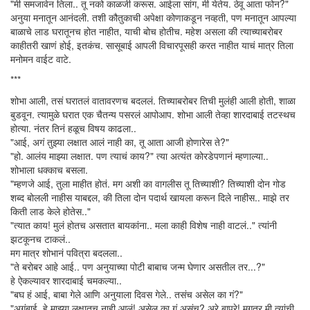
"मी समजावेन तिला.. तू नको काळजी करूस. आईला सांग, मी येतेय. ठेवू आता फोन?"
अनुया मनातून आनंदली. तशी कौतुकाची अपेक्षा कोणाकडून नव्हती, पण मनातून आपल्या
बाळाचे लाड घरातूनच होत नाहीत, याची बोच होतीच. महेश असला की त्याच्याबरोबर
काहीतरी खाणं होई, इतकंच. सासूबाई आपली विचारपूसही करत नाहीत याचं मात्र तिला
मनोमन वाईट वाटे.
***
शोभा आली, तसं घरातलं वातावरणच बदललं. तिच्याबरोबर तिची मुलंही आली होती, शाळा
बुडवून. त्यामुळे घरात एक चैतन्य पसरलं आपोआप. शोभा आली तेव्हा शारदाबाई तटस्थच
होत्या. नंतर तिनं हळूच विषय काढला..
"आई, अगं तुझ्या लक्षात आलं नाही का, तू आता आजी होणारेस ते?"
"हो. आलंय माझ्या लक्षात. पण त्याचं काय?" त्या अत्यंत कोरडेपणानं म्हणाल्या..
शोभाला धक्काच बसला.
"म्हणजे आई, तुला माहीत होतं. मग अशी का वागलीस तू तिच्याशी? तिच्याशी दोन गोड
शब्द बोलली नाहीस याबद्दल, की तिला दोन पदार्थ खायला करून दिले नाहीस.. माझे तर
किती लाड केले होतेस.."
"त्यात काय! मुलं होतच असतात बायकांना.. मला काही विशेष नाही वाटलं.." त्यांनी
झटकूनच टाकलं..
मग मात्र शोभानं पवित्रा बदलला..
"ते बरोबर आहे आई.. पण अनुयाच्या पोटी बाबाच जन्म घेणार असतील तर...?"
हे ऐकल्यावर शारदाबाई चमकल्या..
"बघ हं आई, बाबा गेले आणि अनुयाला दिवस गेले.. तसंच असेल का गं?"
"अगंबाई, हे माझ्या लक्षातच नाही आलं! असेल का गं असंच? अरे बापरे! मगतर मी त्यांची