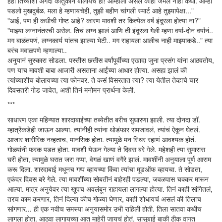
हेही तिच्याशी अगदी कौतुकानं बोलायचे हो! आम्हांला असलं काही जमलं नाही कधी. आम्ही
पडलो मुखदुर्बळ. मला हे म्हणायचेही, तुझी बहीण चांगली स्मार्ट आहे तुझ्यापेक्षा..."
"आई, पण ही कधीची गोष्ट आहे? कारण मावशी तर कित्येक वर्ष इंदूरला होत्या ना?"
"माझ्या लग्नानंतरची असेल. तिचं लग्न झालं आणि ती इंदूरला गेली म्हणा वर्षा-दोन वर्षानं..
मग बाळंतपणं, लग्नकार्य यांतच झाल्या भेटी.. मग राहायला आलीच नाही माझ्याकडे.." त्या
बरंच मवाळपणे म्हणाल्या..
अनुयानं सुस्कारा सोडला. पस्तीस छत्तीस वर्षांपूर्वीच्या एखादा जुना प्रसंग यांना आठवतोय,
पण याच मावशी बाबा आजारी असताना आईंच्या आधार होत्या. असह्य झालं की
त्यांच्याशीच बोलायच्या त्या फोनवर. ते कसं विसरतात त्या? त्या येतील तेव्हाचे चार
दिवसतरी गोड जावेत, अशी तिनं मनोमन प्रार्थना केली.
***
साधारण एका महिन्यात शारदाबाईंच्या तब्येतीत बरीच सुधारणा झाली. त्या दोनदा डॉ.
म्हात्रेंकडेही जाऊन आल्या. त्यांनीही त्यांना थोडंफार समजावलं, त्यांचं ऐकून घेतलं.
आजार शारीरिक नव्हताच, मानसिक होता. त्यामुळे मन स्थिर रहाणं आवश्यक होतं.
गोळ्यांनी फरक पडत होता. मावशी येऊन गेल्या ते दिवस बरे गेले. महेशही त्या सुमारास
घरी होता, त्यामुळे घरात जरा गप्पा, वेगळं खाणं वगैरे झालं. मावशींनी अनुयाला पूर्ण आराम
करू दिला. शारदाबाई मधूनच गप्प व्हायच्या किंवा त्यांचा मूडऑफ व्हायचा. ते सोडता,
एकंदर दिवस बरे गेले. त्या मावशींच्या सोबतीनं बाहेरही पडल्या, जवळपास चक्कर मारून
आल्या. मात्र अनुयेवर त्या खूपच अवलंबून राहायला लागल्या होत्या. तिनं काही सांगितलं,
तरच काम करणार, तिनं दिल्या कीच गोळ्या घेणार, काही शोधायचं असलं की तिलाच
सांगणार... ही एक नवीच समस्या अनुयासमोर उभी राहिली होती. तिला सातवा कधीच
लागला होता. आठवा लागायच्या आत माहेरी जायचं होतं. सासूबाई बाकी ठीक वागत