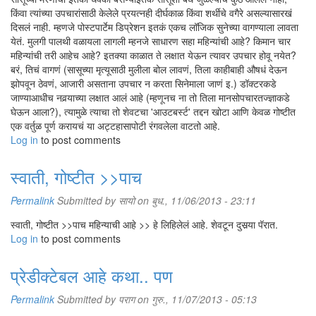
किंवा त्यांच्या उपचारांसाठी केलेले प्रयत्नही दीर्घकाळ किंवा शर्थीचे वगैरे असल्यासारखं
दिसलं नाही. म्हणजे पोस्टपार्टेम डिप्रेशन इतकं एकच लॉजिक सुनेच्या वागण्याला लावता
येतं. मुलगी पालथी वळायला लागली म्हनजे साधारण सहा महिन्यांची आहे? किमान चार
महिन्यांची तरी आहेच आहे? इतक्या काळात ते लक्षात येऊन त्यावर उपचार होवू नयेत?
बरं, तिचं वागणं (सासूच्या मृत्यूसाठी मुलीला बोल लावणं, तिला काहीबाही औषधं देऊन
झोपवून ठेवणं, आजारी असताना उपचार न करता सिनेमाला जाणं इ.) डॉक्टरकडे
जाण्याआधीच नवर्‍याच्या लक्षात आलं आहे (म्हणूनच ना तो तिला मानसोपचारतज्ज्ञाकडे
घेऊन आला?), त्यामुळे त्याचा तो शेवटचा 'आउटबर्स्ट' तद्दन खोटा आणि केवळ गोष्टीत
एक वर्तुळ पूर्ण करायचं या अट्टहासापोटी रंगवलेला वाटतो आहे.
Log in
to post comments
स्वाती, गोष्टीत >>पाच
Permalink
Submitted by
सायो
on बुध., 11/06/2013 - 23:11
स्वाती, गोष्टीत >>पाच महिन्याची आहे >> हे लिहिलेलं आहे. शेवटून दुसर्‍या पॅरात.
Log in
to post comments
प्रेडीक्टेबल आहे कथा.. पण
Permalink
Submitted by
पराग
on गुरु., 11/07/2013 - 05:13