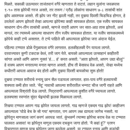
मिळते. सकाळी उठल्यावर ताजंतवानं वगैरे म्हणतात ते वाटतं. लहान मुलांना जवळपास
९-१० तास झोपेची गरज असते, तर तरूण / प्रौढ लोकांना साधारण ७-८ तासांची शांत
झोप आवश्यक असते. ती झोप जर नीट झाली नाही, तर दुसर्‍या दिवशी चिडचिड होणार, हे
ठरलेलं! आपण झोपतो तेव्हा आपल्या झोपेच्या काही सायकल होतात. एक स्लीप सायकल
साधारण दोन-तीन तासांची असते, म्हणजे रात्री आपण जर सात-आठ तास झोपतो, असं
मानलं, तर त्यामध्ये आपल्या साधारण तीन स्लीप सायकल होतात. या स्लीप सायकलमध्ये
झोपेचे काही टप्पे असतात. ते टप्पे पाहिले की आपल्याला झोपेचा जरा अंदाज येईल.
पहिल्या टप्प्यात डोळे पेंगुळायला वगैरे लागतात. हलकीहलकी पेंग यायला लागते.
दरवाज्यावर कुणी टकटक केलं, तरी जाग येते. बायको आपल्याला उत्साहानं काहीतरी
सांगत असते आणि आपण नुसतं 'हं… हं' करत असतो. "आता झोपतो, आपण उद्या बोलू!"
हे वाक्य आपण मनातल्या मनात म्हणत असतो. हीच ती बेसावध वेळ असते, जेव्हा मध्येच
कधीतरी आपला आवाज बंद होतो आणि दुसर्‍या दिवशी बायकोचा सुरू होतो!
दुसर्‍या टप्प्यात शरीराचे स्नायू छान सैल पडायला लागतात. हात-पाय वगैरे हलवायची
शक्यता कमी होत जाते. 'मेंदू' नावाची आपल्या शरीरातील भन्नाट चीज जागी राहते आणि
आपल्याला विश्रांती देऊ लागते. निद्राराणी आपल्याला कुशीत वगैरे घ्यायला लागते.
हलक्याशा स्वप्नांत सुंदर चेहर्‍यांची झलक मिळायला लागते.
तिसर्‍या टप्प्यात आपण गाढ झोपेत जायला लागतो. गाढ म्हणजे एकदम गाढ झोप! काहीजण
आपल्याला 'घोडे बेच के सो गया' म्हणतात, पण आपण लक्ष द्यायला जागेच नसतो. या
झोपेतून माणसाला जागं करणं अवघड जातं. कुंभकर्ण त्याच्या झोपेचा बराच वेळ या टप्प्यात
घालवत असावा! या झोपेतून माणूस एकदम दचकून जागा होतो. 'मै कहां हूं?' प्रश्न
विचारणारा माणूस याच झोपेतून जागा झालेला असतो. या टप्प्यात स्नायू आणि हाडांची