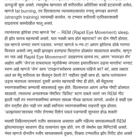
डागडुजी सुरू असते. त्यामुळेच म्हणतात की शरीरातील अतिरिक्त चरबी हटवायची असेल,
म्हणजे fat burning, तर दिवसातल्या व्यायामप्रकारांत स्नायू कणखर करणारे
(strength training) व्यायामही करावेत. या टप्प्यात शरीराची प्रतिकारशक्ती
वाढवायचं कामदेखील चालू असतं.
त्यानंतरचा झोपेचा टप्पा म्हणजे 'रेम' -- REM (Rapid Eye Movement) sleep.
ही झोप फारच महत्त्वाची असते. यात नक्की काय होतं महाराजा? तर दोन गोष्टी होतात.
एक म्हणजे भन्नाट स्वप्नं पडतात. भन्नाट म्हणजे भ-न्ना-ट! आपण झोपेतच डोळे गरागरा
फिरवत असतो जणू काही झपाझप हलणार्‍या चित्रांना डोळ्यांत साठवायला बघतोय. म्हणून
तर नाव आहे Rapid Eye Movement! उदाहरणच द्यायचं तर, आपण 'स्पायडर मॅन'
आहोत आणि 'जेन'ला वाचवायला न्यूयॉर्कच्या जंगलात इमारतींवरून उड्या मारतोय! भन्नाट
स्वप्न आहे म्हणजे 'जेन' काय 'टारझन'बरोबरच असायला पाहिजे का? बरं, आता लक्षात
आलं का मेंदू शरीराला का सैलावून ठेवतो ते? नाहीतर तुम्ही काय हो, खरंच पलंगावरून
उड्या मारायला जायचात! दुसरी अत्यंत महत्त्वाची गोष्ट ही होते, की मेंदूतल्या
स्मरणशक्तीच्या कप्प्याची साफसफाई सुरू होते. दिवसभरात आपण अनेक गोष्टी डोक्यात
साठवतो. त्यातल्या अनावश्यक गोष्टींवर 'डिलिट' बटण दाबले जातं! जर REM नीट
झाली नाही तर स्मरणशक्तीच्या कप्प्यात सावळा गोंधळ व्हायला लागतो. अर्थात हे काही एक
दोन रात्रीत होत नाही पण काही वर्षांनंतर स्मरणशक्तीच्या तक्रारी सुरू होतात.
'अल्झायमर'सारख्या गंभीर रोगाच्या दिशेनं पावलं पडण्याची सुरुवात होऊ शकते!
मघाशी लिहिल्याप्रमाणे स्लीप सायकल्स असतात आणि पहिल्या सायकलमधली REM
झोपल्यापासून साधारण दीड तासानंतर सुरू होते. पण ती जेमतेम दहा मिनिटांची असते.
गंमत म्हणजे दोनतीन स्लीप सायकसमध्ये दुसर्‍या, तिसर्‍या टप्प्यातील झोप रिपीट होत असते