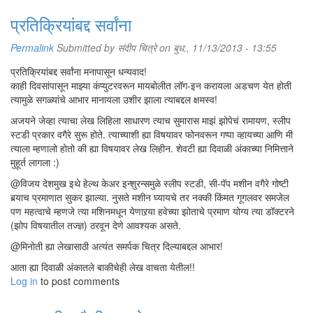
प्रतिक्रियांबद्द सर्वांना
Permalink
Submitted by
संदीप चित्रे
on बुध., 11/13/2013 - 13:55
प्रतिक्रियांबद्द सर्वांना मनापासून धन्यवाद!
काही दिवसांपासून माझ्या कंप्युटरवरून मायबोलीत लॉग-इन करायला अडचण येत होती
त्यामुळे सगळ्यांचे आभार मानायला उशीर झाला त्याबद्दल क्षमस्व!
अजयने जेव्हा त्याचा लेख लिहिला साधारण त्याच सुमारास माझं झोपेचं रामायण, स्लीप
स्टडी प्रकार वगैरे सुरू होते. त्याच्याशी ह्या विषयावर फोनवरून गप्पा व्हायच्या आणि मी
त्याला म्हणालो होतो की ह्या विषयावर लेख लिहीन. शेवटी ह्या दिवाळी अंकाच्या निमित्ताने
मुहूर्त लागला :)
@विजय देशमुख इथे हेल्थ केअर इन्शुरन्समुळे स्लीप स्टडी, सी-पॅप मशीन वगैरे गोष्टी
बर्‍याच प्रमाणात सुकर झाल्या. नुसते मशीन घ्यायचे तर नक्की किंमत गूगलवर समजेल
पण महत्वाचे म्हणजे त्या मशिनमधून येणारर्‍या हवेच्या झोताचे प्रमाण योग्य त्या डॉक्टरने
(झोप विषयातील तज्ज्ञ) ठरवून देणे आवश्यक असते.
@मिनोती ह्या लेखासाठी अत्यंत समर्पक चित्र दिल्याबद्दल आभार!
आता ह्या दिवाळी अंकातले बाकीचेही लेख वाचता येतील!!
Log in
to post comments