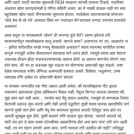
आणि पहाटे रात्री चारच्या सुमाराची REM साधारण चांगली तासभर टिकते. रात्रीच्या
अंधारात चोर्‍या करणार्‍यांनाही हे गणित माहिती असतं. का ते नक्की ठाऊक नाही पण बघा
बहुतेकशा चोर्‍या पहाटे तीनचारच्या सुमारास होतात. त्यावेळेला आपल्यासारखे बरेचजण
'घोडे बेच के सो गये' असतात किंवा मग 'स्पायडर मॅन'सारख्या भन्नाट स्वप्नांत हरवलेले
असतात!
आता बघूया या सगळ्यामध्ये 'घोरणं' ही भानगड कुठे येते? आपण झोपलो तरी
श्वसनमार्गातून श्वासोच्छ्वास चालू असतो. म्हणजे काय? असणारच ना! तर, आठवतंय ना
-- झोपेत शरीरातील सगळे स्नायू सैलावलेले असतात? श्वास घ्यायच्या मार्गातील वरच्या
बाजूचे स्नायूही असेच सैलावल्यानं श्वासाचा मार्ग अरुंद होतो. त्यामुळे श्वास आत घेताना
अडथळा होऊन झेंडा फडफडल्यासारखा आवाज होतो. हा आवाज म्हणजेच घोरणं! यात
होतं काय, की जर हा अडथळा खूप वाढला तर घोरण्याचा आवाजही खूप वाढतो. अशा
वेळेस माणसाला स्लीप अ‍ॅप्निआ असण्याची शक्यता असते. विशेषत: स्थूलपणा, उच्च
रक्तदाब वगैरे असेल तर डॉक्टरशी बोलणं चांगलं!
या सगळ्या भानगडीत एक गोष्ट लक्षात आली असेल, की श्वासोच्छ्वास नीट झाला
नसल्यानं आपल्याला पुरेसा ऑक्सिजन मिळत नाही. मेंदूला सिग्नल जायला लागतात की,
तुझं काय खरं नाही आता… मरतोय बघ! मेंदू सावध असतोच, त्यामुळे तो माणसाला जिवंत
ठेवायची धडपड सुरू करतो आणि तेही अगदी पद्धतीत! तुम्ही श्वास घायचा खात्रीशीर मार्ग
म्हणजे तुम्ही जागं होणं आणि मेंदू तेच करायला सुरुवात करतो! पैलेछूट काय होतं तर
आपली चुळबूळ सुरू होते. कुशी बदलणं वगैरे प्रकार सुरू होतात. 'करवटें बदलते रहें,
सारी रात हम' हे काय फक्त प्रेयसीच्या आठवणीनंच होतं असं काय नाय! तरी जाग आली
नाही, तर मग तहान लागते! आता काय, पाणी प्यायला तरी उठशील की नाही? तरीसुद्धा
जाग आली नाही तर मग मेंदू अजून जोरात प्रयत्न करतो आणि चक्क बाथरूमला जावंसं