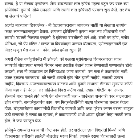
वाटावं, हे या लेखाचं प्रयोजन. लेख वाचल्यावर शांत झोपेचं महत्त्व पटून जर स्वत:च्या
झोपेविषयी कुणाचे ‘डोळे उघडले’ आणि त्यांनी शांत झोपेसाठी प्रयत्न सुरू केले, तर तेच
या लेखाचं फलित!
अत्यंत महत्त्वाचा डिस्क्लेमर - मी वैद्यकशास्त्राचा जाणकार नाही! या लेखाचा उपयोग
फक्त सामान्यज्ञानापुरता ठेवावा. आपल्या झोपेविषयी कृपया स्वत:च्या डॉक्टराशी चर्चा
करावी! 'व्यक्ती तितक्या प्रकृती' हे झोपेच्या बाबतीतही खरं आहे. बाकी मग झोप, स्लीप
अ‍ॅप्निआ, सी-पॅप मशिन / मास्क या विषयांबद्दल जनरल बोलायला, प्रोत्साहनासाठी एक
मित्र म्हणून मेरा दरवाजा, फोन, इमेल हमेशा खुला है!
अगदी दीडेक वर्षांपूर्वीपर्यंत मी झोपलो, की एखाद्या प्रोफेशनल स्विमरसारखा श्वास
घ्यायचो! थोडक्यात म्हणजे स्विमर जसा ठरावीक वेळानं श्वास घेण्यासाठी पाण्याबाहेर डोकं
काढतो, तसा मी जवळपास दर मिनिटाआड जागा व्हायचो. पण मला ते कळायचंच नाही.
फक्त इतकंच समजायचं, की रात्री आपली झोप नीट झाली नाहीये, सकाळी उठवत
नाहीये, दिवसभर आळसावल्यासारखं वाटतंय आणि दुपारी साधारण तीनच्या सुमारास कॉफी
किंवा चहा नाही घेतला, तर राहिलेला दिवस कठीण आहे. एखाद्या गोष्टीत मन एकाग्र
होण्याचे बारा वाजले होते आणि ऐन संध्याकाळी सहा - साडेसहा वाजताही कार चालवताना
झोप यायची. बायकोमुलानंच काय, पण मित्रमंडळींनीही माझ्या घोरण्याचा धसका घेतला
होता. छोट्याछोट्या कारणांनीही चिडचीड व्हायची आणि ब्लड प्रेशर कायम वरच्या बाजूला
उडी मारायचं! हे सगळं का व्हायचं, ते कळण्यासाठी आधी आपण झोपतो तेव्हा नक्की काय
होतं, ते जरा समजून घेऊ.
झोपेमुळे सगळ्यांत महत्त्वाची गोष्ट काय होते, तर शरीराला छान विश्रांती मिळते आणि
दिवसभरात शरीराची झालेली मोडतोड भरून निघते. त्यामुळे दुसर्‍या दिवसासाठी ऊर्जा