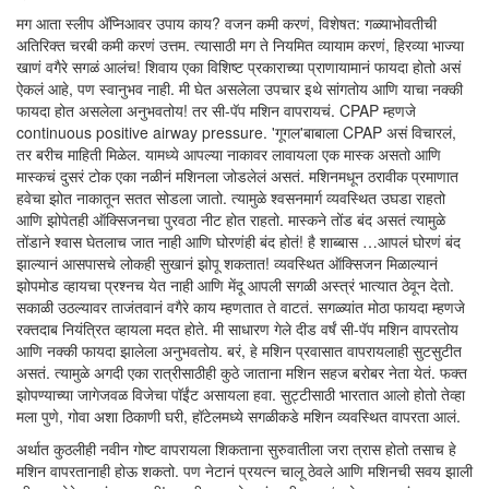
मग आता स्लीप अ‍ॅप्निआवर उपाय काय? वजन कमी करणं, विशेषत: गळ्याभोवतीची
अतिरिक्त चरबी कमी करणं उत्तम. त्यासाठी मग ते नियमित व्यायाम करणं, हिरव्या भाज्या
खाणं वगैरे सगळं आलंच! शिवाय एका विशिष्ट प्रकाराच्या प्राणायामानं फायदा होतो असं
ऐकलं आहे, पण स्वानुभव नाही. मी घेत असलेला उपचार इथे सांगतोय आणि याचा नक्की
फायदा होत असलेला अनुभवतोय! तर सी-पॅप मशिन वापरायचं. CPAP म्हणजे
continuous positive airway pressure. 'गूगल'बाबाला CPAP असं विचारलं,
तर बरीच माहिती मिळेल. यामध्ये आपल्या नाकावर लावायला एक मास्क असतो आणि
मास्कचं दुसरं टोक एका नळीनं मशिनला जोडलेलं असतं. मशिनमधून ठरावीक प्रमाणात
हवेचा झोत नाकातून सतत सोडला जातो. त्यामुळे श्वसनमार्ग व्यवस्थित उघडा राहतो
आणि झोपेतही ऑक्सिजनचा पुरवठा नीट होत राहतो. मास्कने तोंड बंद असतं त्यामुळे
तोंडाने श्वास घेतलाच जात नाही आणि घोरणंही बंद होतं! है शाब्बास …आपलं घोरणं बंद
झाल्यानं आसपासचे लोकही सुखानं झोपू शकतात! व्यवस्थित ऑक्सिजन मिळाल्यानं
झोपमोड व्हायचा प्रश्नच येत नाही आणि मेंदू आपली सगळी अस्त्रं भात्यात ठेवून देतो.
सकाळी उठल्यावर ताजंतवानं वगैरे काय म्हणतात ते वाटतं. सगळ्यांत मोठा फायदा म्हणजे
रक्तदाब नियंत्रित व्हायला मदत होते. मी साधारण गेले दीड वर्षं सी-पॅप मशिन वापरतोय
आणि नक्की फायदा झालेला अनुभवतोय. बरं, हे मशिन प्रवासात वापरायलाही सुटसुटीत
असतं. त्यामुळे अगदी एका रात्रीसाठीही कुठे जाताना मशिन सहज बरोबर नेता येतं. फक्त
झोपण्याच्या जागेजवळ विजेचा पॉईंट असायला हवा. सुट्टीसाठी भारतात आलो होतो तेव्हा
मला पुणे, गोवा अशा ठिकाणी घरी, हॉटेलमध्ये सगळीकडे मशिन व्यवस्थित वापरता आलं.
अर्थात कुठलीही नवीन गोष्ट वापरायला शिकताना सुरुवातीला जरा त्रास होतो तसाच हे
मशिन वापरतानाही होऊ शकतो. पण नेटानं प्रयत्न चालू ठेवले आणि मशिनची सवय झाली