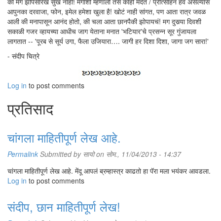
की मग झोपेसारखं सुख नाही! मगाशी म्हणालो तसं काही मदत / प्रोत्साहन हवं असल्यास
आपुनका दरवाजा, फोन, इमेल हमेशा खुला है! खोटं नाही सांगत, पण आता रात्र जवळ
आली की मनापासून आनंद होतो, की चला आता छानपैकी झोपायचं! मग दुसर्‍या दिवशी
सकाळी गजर व्हायच्या आधीच जाग येताना मनात 'भटियार'चे प्रसन्न सूर गुंजायला
लागतात -- 'पूरब से सूर्य उगा, फैला उजियारा…. जागी हर दिशा दिशा, जागा जग सारा!'
- संदीप चित्रे
Log in
to post comments
प्रतिसाद
चांगला माहितीपूर्ण लेख आहे.
Permalink
Submitted by
सायो
on सोम., 11/04/2013 - 14:37
चांगला माहितीपूर्ण लेख आहे. मेंदू आपलं ब्रम्हास्त्र काढतो हा पॅरा मला भयंकर आवडला.
Log in
to post comments
संदीप, छान माहितीपूर्ण लेख!