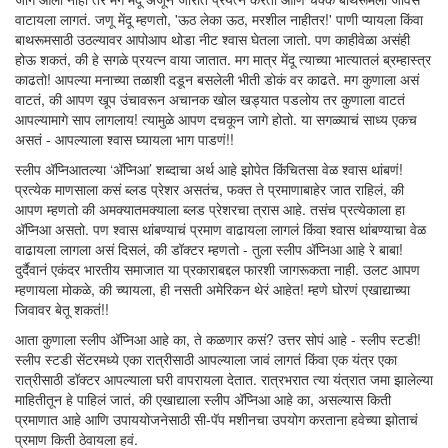
वाटायला लागतं. जणू मेंदू म्हणतो, 'ऊठ लेका ऊठ, मरशील नाहीतर!' पाणी प्यायला किंवा
बाथरूमसाठी उठल्यावर आपोआप थोडा नीट श्वास घेतला जातो. पण काहीवेळा असंही
होऊ शकतं, की हे सगळे प्रयत्न वाया जातात. मग मात्र मेंदू त्याच्या भात्यातलं ब्रम्हास्त्र
काढतो! आपल्या मनाच्या तळाशी दडून बसलेली भीती डोकं वर काढते. मग कुणाला असं
वाटतं, की आपण खूप उंचावरून अचानक खोल खड्यात पडलोय तर कुणाला वाटतं
आपल्यामागे साप लागलाय! त्यामुळे आपण दचकून जागे होतो. या सगळ्याचं साध्य एकच
असतं - आपल्याला श्वास घ्यायला भाग पाडणं!!
स्लीप अ‍ॅप्निआतल्या ‘अ‍ॅप्निआ’ शब्दाचा अर्थ आहे झोपेत किंचितसा वेळ श्वास थांबणं!
प्रत्येक माणसाला कसं ब्लड प्रेशर असतंच, फक्त ते प्रमाणाबाहेर जात राहिलं, की
आपण म्हणतो की अमक्यातमक्याला ब्लड प्रेशरचा त्रास आहे. तसंच प्रत्येकाला हा
अ‍ॅप्निआ असतो. पण श्वास थांबण्याचं प्रमाण वाढायला लागलं किंवा श्वास थांबण्याचा वेळ
वाढायला लागला असं दिसलं, की डॉक्टर म्हणतो - तुला स्लीप अ‍ॅप्निआ आहे रे बाबा!
दुर्दैवानं एकंदर भारतीय समाजात या प्रकाराबद्दल फारशी जागरूकता नाही. उलट आपण
म्हणायला मोकळे, की च्यायला, ही नसती अमेरिकन थेरं आहेत! म्हणे घोरणं एखाद्याच्या
जिवावर बेतू शकतं!!
आता कुणाला स्लीप अ‍ॅप्निआ आहे का, ते कळणार कसं? उत्तर सोपं आहे - स्लीप स्टडी!
स्लीप स्टडी सेंटरमध्ये एका रात्रीसाठी आपल्याला जावं लागतं किंवा एक यंत्र एका
रात्रीसाठी डॉक्टर आपल्याला घरी वापरायला देतात. रात्रभरात त्या यंत्रात जमा झालेल्या
माहितीतून हे पाहिलं जातं, की एखाद्याला स्लीप अ‍ॅप्निआ आहे का, असल्यास किती
प्रमाणात आहे आणि उपाययोजनेसाठी सी-पॅप मशीनचा उपयोग करताना हवेच्या झोताचं
प्रमाण किती ठेवायला हवं.