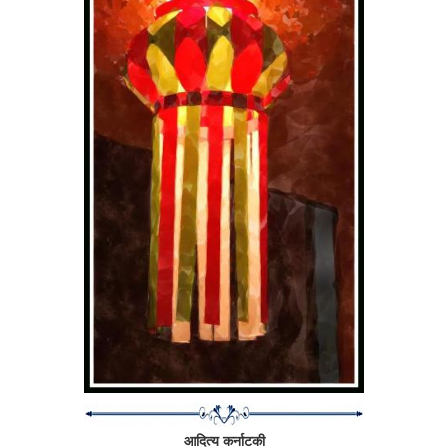
(१) कुठल्याही दोन बिंदूंमधून जाणारा सरळ रेषाखंड काढता येऊ शकतो.
(२) कुठलाही रेषाखंड अनंतापर्यंत वाढवून त्याचे रेषेत रूपांतर करता येते.
(३) कुठलाही रेषाखंड दिला असता त्याचा एक अंत्यबिंदू हा केंद्रबिंदू असलेले आणि
त्याच्या दुसर्‍या अंत्यबिंदूमधून जाणारे वर्तुळ काढता येते.
(४) सर्व काटकोन एकरूप आहेत.
(५) जर एक रेषाखंड दिलेल्या दोन रेषांना अशा प्रकारे छेदत असेल, जेणेकरून
त्यांच्यातील आंतरकोनांची बेरीज दोन काटकोनांपेक्षा कमी होत असेल, तर त्या दोन रेषा
अनंतापर्यंत वाढवल्यास ज्या बाजूस आंतरकोनांची बेरीज दोन काटकोनांपेक्षा कमी होत
आहे, त्या बाजूस एकमेकांना छेदतील. (समांतर रेषांचे गृहीतक)
आदित्य कर्नाटकी