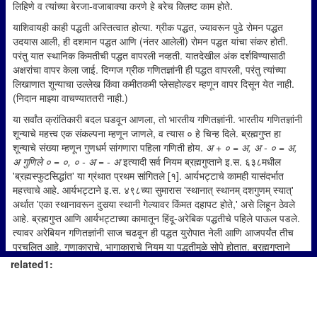
लिहिणे व त्यांच्या बेरजा-वजाबाक्या करणे हे बरेच क्लिष्ट काम होते.
याशिवायही काही पद्धती अस्तित्वात होत्या. ग्रीक पद्धत, ज्यावरून पुढे रोमन पद्धत
उदयास आली, ही दशमान पद्धत आणि (नंतर आलेली) रोमन पद्धत यांचा संकर होती.
परंतु यात स्थानिक किमतीची पद्धत वापरली नव्हती. यातदेखील अंक दर्शविण्यासाठी
अक्षरांचा वापर केला जाई. दिग्गज ग्रीक गणितज्ञांनी ही पद्धत वापरली, परंतु त्यांच्या
लिखाणात शून्याचा उल्लेख किंवा कमीतकमी प्लेसहोल्डर म्हणून वापर दिसून येत नाही.
(निदान माझ्या वाचण्याततरी नाही.)
या सर्वांत क्रांतिकारी बदल घडवून आणला, तो भारतीय गणितज्ञांनी. भारतीय गणितज्ञांनी
शून्याचे महत्त्व एक संकल्पना म्हणून जाणले, व त्यास ० हे चिन्ह दिले. ब्रह्मगुप्त हा
शून्याचे संख्या म्हणून गुणधर्म सांगणारा पहिला गणिती होय.
अ + ० = अ, अ - ० = अ,
अ गुणिले ० = ०, ० - अ = - अ
इत्यादी सर्व नियम ब्रह्मगुप्ताने इ.स. ६३८मधील
'ब्रह्मस्फुटसिद्धांत' या ग्रंथात प्रथम सांगितले [१]. आर्यभट्टाचे कामही यासंदर्भात
महत्त्वाचे आहे. आर्यभट्टाने इ.स. ४९८च्या सुमारास 'स्थानात् स्थानम् दशगुणम् स्यात्'
अर्थात 'एका स्थानावरून दुसर्‍या स्थानी गेल्यावर किंमत दहापट होते,' असे लिहून ठेवले
आहे. ब्रह्मगुप्त आणि आर्यभट्टाच्या कामातून हिंदू-अरेबिक पद्धतीचे पहिले पाऊल पडले.
त्यावर अरेबियन गणितज्ञांनी साज चढवून ही पद्धत युरोपात नेली आणि आजपर्यंत तीच
प्रचलित आहे. गुणाकाराचे, भागाकाराचे नियम या पद्धतीमुळे सोपे होतात. ब्रह्मगुप्ताने
स्वतः अपूर्णांकांच्या बेरजा-वजाबाक्यांचे नियम त्याच्या ग्रंथात दिलेले आहेत.
related1:
शून्य या संख्येच्या उगमामुळे द्विमान (बायनरी) पद्धतीसारख्या १०ऐवजी कुठल्याही संख्येवर
अवलंबून असणार्‍या पद्धती सुटसुटीतपणे विकसित करता येतात. (खरेतर पिंगल या
भारतीय गणितज्ञाने इसवी सनाच्या पूर्वीच द्विमान पद्धत वापरली होती, असे दिसते.) द्विमान