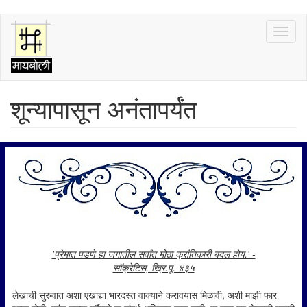
Skip
Toggl
to
naviga
main
content
शून्यापासून अनंतापर्यंत
'प्रेमात पडणे हा जगातील सर्वांत मोठा क्रांतिकारी बदल होय.' -
सॉक्रेटिस, ख्रि.पू. ४३५
लेखाची सुरुवात अशा एखाद्या भारदस्त वाक्याने करावयास मिळावी, अशी माझी फार