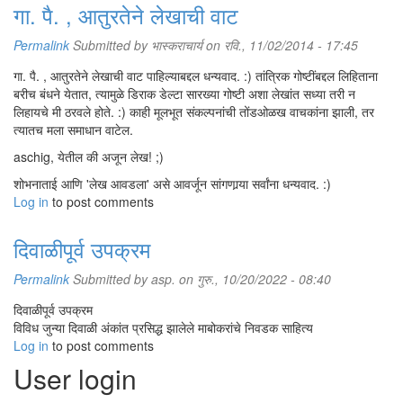
गा. पै. , आतुरतेने लेखाची वाट
करून न्यूटन आणि लायब्निझ यांनी हे प्रश्न सोडवले. या प्रक्रियेत त्यांनी फलाच्या
(function) मर्यादाबिंदूंचा (लिमिट्‌स्‌,limits) वापर केला. (ही फंक्शन्स् कशी बदलतात,
Permalink
Submitted by
भास्कराचार्य
on रवि., 11/02/2014 - 17:45
याचा अभ्यास म्हणजेच बदलाचे गणित होय.)
लिमिटची संकल्पना ही गणितातील महत्त्वाची संकल्पना आहे. एखाद्या फलाची
गा. पै. , आतुरतेने लेखाची वाट पाहिल्याबद्दल धन्यवाद. :) तांत्रिक गोष्टींबद्दल लिहिताना
(function) एका विशिष्ट बिंदूभोवती वर्तणूक अभ्यासण्यासाठी तिचा उपयोग होतो.
बरीच बंधने येतात, त्यामुळे डिराक डेल्टा सारख्या गोष्टी अशा लेखांत सध्या तरी न
थोडक्यात सांगायचे झाले, तर बिंदूंचा एखादा क्रम (सिक्वेन्स) तुमच्या विशिष्ट बिंदूकडे
लिहायचे मी ठरवले होते. :) काही मूलभूत संकल्पनांची तोंडओळख वाचकांना झाली, तर
कन्वर्ज होत असेल, तर त्या सिक्वेन्सवर तुमच्या फलाच्या किमती कुठे कन्वर्ज होतात,
त्यातच मला समाधान वाटेल.
त्याचा अभ्यास करणे म्हणजे त्या फलाचे त्या बिंदूभोवती लिमिट काढणे होय. जर फलाचा
aschig, येतील की अजून लेख! ;)
आलेख (ग्राफ) तुमच्या समोर असेल, तर क्ष-अक्षावर तुम्ही फलाचा इनपुट थोडासा
बदललात, तर य-अक्षावर फलाचा आउटपुट कसा बदलतो, याचा हा अभ्यास आहे.
शोभनाताई आणि 'लेख आवडला' असे आवर्जून सांगणार्‍या सर्वांना धन्यवाद. :)
Log in
to post comments
अंतःप्रेरणेने (इंट्यूशनली) ही व्याख्या थोडा विचार केल्यास अगदी सहज वाटू शकते,
परंतु ही काटेकोर व्याख्या नाही. कन्वर्जन्स ही संकल्पना या व्याख्येत आहे, जिची व्याख्या
दिवाळीपूर्व उपक्रम
आधी कुठेही झालेली नाही. अंतःप्रेरणेने ही संकल्पना कळल्यासारखी वाटते, परंतु ती
तितकीशी सोपी नाही. त्या काळातील मोठ्या गणितज्ञांकडून या बाबतीत साध्यासाध्या चुका
Permalink
Submitted by
asp.
on गुरु., 10/20/2022 - 08:40
घडलेल्या आहेत. कलनशास्त्रामध्ये अनंत संख्यांच्या बेरजा करणे हादेखील कन्व्हर्जन्स
या संकल्पनेचा भाग आहे. लिओनार्ड ऑयलरने त्यांचा अभ्यास करताना
दिवाळीपूर्व उपक्रम
१ - १ + १ - १ + १ - १ + ... = १/२
विविध जुन्या दिवाळी अंकांत प्रसिद्ध झालेले माबोकरांचे निवडक साहित्य
Log in
to post comments
आणि
User login
१ - २ + ३ - ४ + ५ - ६ + ... = १/४