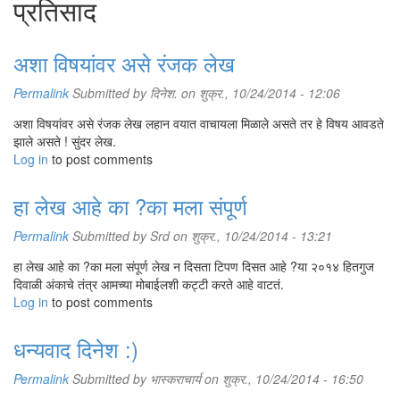
प्रतिसाद
एक रेषा आणि तीवर नसलेला कोणताही बिंदू दिला असता, त्या बिंदूमधून जाणारी व
दिलेल्या रेषेला समांतर अशी एक आणि एकच रेषा काढता येऊ शकते.
टीप - लक्षात ठेवण्यासारखी गोष्ट म्हणजे खरे तर निव्वळ हे विधान आणि समांतर रेषेचे
अशा विषयांवर असे रंजक लेख
गृहीतक एकमेकांना समानार्थी नाहीत. परंतु पहिल्या चार गृहीतकांच्या उपस्थितीत ती
एकमेकांना समानार्थी आहेत.
Permalink
Submitted by
दिनेश.
on शुक्र., 10/24/2014 - 12:06
या विधानाला घेता येणारा आक्षेप असा (जो आधीच्या गृहीतकाच्या आक्षेपाशी निगडित
अशा विषयांवर असे रंजक लेख लहान वयात वाचायला मिळाले असते तर हे विषय आवडते
आहे), की अनंत अंतरावर काय होते आहे, ते माहीत नसल्याने कदाचित एकही समांतर
झाले असते ! सुंदर लेख.
रेषा काढता येणार नाही, किंवा एकापेक्षा अधिक समांतर रेषा काढता येतील. या आक्षेपावर
Log in
to post comments
विश्वास बसणे थोडे अवघड आहे, परंतु पृथ्वीच्या पृष्ठभागाचे उदाहरण घेऊन बघा. दोन
रेखांश हे विषुववृत्ताजवळ एकमेकांना समांतर असतात / वाटतात, परंतु शेवटी ते उत्तर
हा लेख आहे का ?का मला संपूर्ण
आणि दक्षिण धृवांशी एकमेकांना छेदतात. तुम्ही म्हणाल, रेखांश तर वर्तुळाकार आहेत व
आपले विधान रेषांशी संबंधित आहे. परंतु पृथ्वीच्या वक्र पृष्ठभागावर सरळ रेषा अशी
Permalink
Submitted by
Srd
on शुक्र., 10/24/2014 - 13:21
काढता येणारच नाही, हीच त्यातली गंमत आहे. यूक्लीडची भूमिती ही प्रतलीय भूमिती
आहे. मात्र वक्र पृष्ठभागांवर सरळ रेषा म्हणजे काय? या प्रश्नाचे उत्तर देण्यासाठी बरेच
हा लेख आहे का ?का मला संपूर्ण लेख न दिसता टिपण दिसत आहे ?या २०१४ हितगुज
डोके खाजवावे लागते. वक्रपृष्ठीय रेषेची (जीओडेसिक, Geodesic) कल्पना यातून पुढे
दिवाळी अंकाचे तंत्र आमच्या मोबाईलशी कट्टी करते आहे वाटतं.
आली. पुढील चित्रातून ही गोष्ट जास्त स्पष्ट होईल -
Log in
to post comments
धन्यवाद दिनेश :)
Permalink
Submitted by
भास्कराचार्य
on शुक्र., 10/24/2014 - 16:50