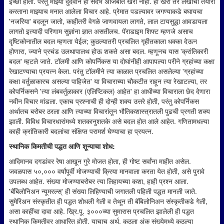
इच्छा होती. परंतु माझ्या दुर्दैवाने हा संदर्भ अजिबात खरा नाही. हा खरा तर लेखाची तयारी
करताना माझ्याच मनात आलेला विचार आहे. प्रेमात पडल्यावर जगण्याकडे बघायचा
'नजरिया' बदलून जातो, काहीतरी वेगळे जाणवायला लागते, लाल टायसुद्धा आवडायला
लागतो इत्यादी परिणाम सुज्ञांना ज्ञात असतीलच. पॅराडाइम शिफ्ट म्हणजे असाच
दृष्टिकोनातील बदल म्हणता येईल; कुठल्यातरी प्रचलित गृहीतकाला धक्का देऊन
होणारा, ज्याने प्रचंड उलथापालथ होऊ शकते असा बदल. म्हणूनच यास 'क्रांतिकारी
बदल' म्हटले जाते. टॉलमी आणि कोपर्निकस या दोघांनीही आपापल्या परीने ग्रहांच्या कक्षा
रेखाटण्याचा प्रयत्न केला. परंतु टॉलमीने त्या काळात प्रचलित असलेल्या 'ग्रहांच्या
कक्षा वर्तुळाकारच असल्या पाहिजेत' या विचाराच्या चौकटीत राहून त्या रेखाटल्या, तर
कोपर्निकसने 'त्या लंबवर्तुळाकार (एलिप्टिकल) आहेत' हा आधीच्या विचाराला छेद देणारा
नवीन विचार मांडला. एकाच प्रश्नाची ही दोन्ही शक्य उत्तरे होती, परंतु कोपर्निकस
अर्थातच बरोबर ठरला आणि त्याच्या विचारांतून भौतिकशास्त्रातली पुढची प्रगती शक्य
झाली. विविध विचारधारांमध्ये शतकानुशतके असे बदल होत आले आहेत. गणितामधल्या
काही क्रांतिकारी बदलांचा संक्षिप्त परामर्श घेण्याचा हा प्रयत्न.
स्थानिक किमतीची पद्धत आणि शून्याचा शोध:
आदिमानव दगडांवर रेषा आखून गुरे मोजत होता, ही गोष्ट सर्वांना माहीत असेल.
जवळपास ५०,००० वर्षांपूर्वी मोजण्याची क्रिया मानवाला करता येत होती, असे पुरावे
उपलब्ध आहेत. संख्या मोजण्याबरोबर त्या लिहायच्या कशा, हाही प्रश्न आला.
'बॅबिलोनिअन न्यूमरल्स्' ही संख्या लिहिण्याची जगातली पहिली पद्धत मानली जाते.
सुमेरिअन संस्कृतीत ही पद्धत शोधली गेली व तेथून ती बॅबिलोनिअन संस्कृतीकडे गेली,
असा काहींचा दावा आहे. ख्रि.पू. ३०००च्या सुमारास प्रचलित झालेली ही पद्धत
स्थानिक किमतीवर आधारित होती. याचाच अर्थ, कुठला अंक संख्येमध्ये कुठल्या