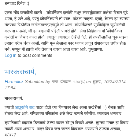
धन्यवाद दिनेश :)
एकच नोंद करावीशी वाटते - 'कोपर्निकन क्रांती' मधून लंबवर्तुळाकार कक्षेचा विचार पुढे
आला, हे खरे आहे, परंतु कोपर्निकसने तो स्वतः मांडला नव्हता. ब्राहे, केप्लर ह्या त्याच्या
नंतरच्या पिढीतील खगोलशास्त्रज्ञांमुळे तो आला. कोपर्निकसने सूर्यकेंद्रित सूर्यमालेची
कल्पना मांडली, जी ह्या बदलाची पहिली पायरी होती. लेख लिहिताना मी 'कोपर्निकन
क्रांती'चा विचार करत होतो, त्यातून त्याबद्दल लिहीले गेले. ही तपशीलातील चूक माझ्या
लक्षात बरीच नंतर आली, आणि मूळ लेखाला फार धक्का लागून संपादनाला उशीर होऊ
नये, म्हणून मी ह्याची नोंद तेव्हा न करता आत्ता करत आहे. चुभूद्याघ्या.
वरील आक्षेप हा मामुली तर्कदोष नसून तो आपल्या ज्ञानामधील उणीव दर्शवतो व या
Log in
to post comments
आक्षेपाचे खंडन करण्याचा प्रयास थांबवून त्यास सामावून घेता येईल का, हे बघितले
पाहिज,, ही जाणीव १८व्या व १९व्या शतकामध्ये गणितज्ञांना व्हायला लागली. गणिताचा
भास्कराचार्य,
राजकुमार कार्ल फ्रेडरिख गॉस, याने १९व्या शतकाच्या सुरुवातीस या प्रश्नावर विचार
केला, परंतु त्याने आपले काम कधीच प्रसिद्ध केले नाही. त्याच्यानंतर काही वर्षांत
Permalink
Submitted by
गामा_पैलवान_५७४३२
on शुक्र., 10/24/2014 -
बोल्याई, लोबॅच्युवस्की, रिमान, पॉईंकारे या गणितज्ञांनी 'एलिप्टिकल जॉमेट्री' आणि
17:54
'हायपरबोलिक जॉमेट्री' या दोन, यूक्लीडची पहिली चार गृहीतके पाळणार्‍या, परंतु पाचवे
गृहीतक न पाळणार्‍या भूमित्या शोधून काढल्या. या अयूक्लीडीय भूमित्या आहेत. वरील
भास्कराचार्य,
चित्रातील दुसरे चित्र हे एलिप्टिकल जॉमेट्री दर्शवते, तर तिसरे चित्र हायपरबोलिक
ज्याची
आतुरतेने वाट
पाहत होतो त्या विषयावर लेख आला अखेरीस! :-) रंजक आणि
जॉमेट्री दर्शवते. यामधून यूक्लीडची भूमिती चूक ठरत नाही. फक्त ती सर्वच ठिकाणी
रोचक लेख आहे. गणिताच्या रसिकांना असे लेख म्हणजे पर्वणीच. त्याबद्दल धन्यवाद.
वापरता येत नाही, हे दिसून येते, म्हणजेच तिच्या मर्यादा स्पष्ट होतात. अशा रीतीने या
गणितज्ञांनी भूमितीमध्ये पॅराडाइम शिफ्ट घडवून आणली. ख्रि.पू. ३०० सालातल्या
क्रांतिकारी बदलांत डिराकचे डेल्टा फलन शोभून दिसले असते. तुमच्या मनात हा विचार
यूक्लीडने घडवून आणलेल्या पॅराडाइम शिफ्टच्या पायावर या गणितज्ञांनी पुढचा दगड
नक्की आला असणार. मात्र विषय जरा जास्त किचकट असल्याने टाळला असावा,
बसवला, असे म्हणायला हरकत नाही. या प्रत्येक जॉमेट्रीवर एक वेगळा लेखच लिहिता
बरोबर?