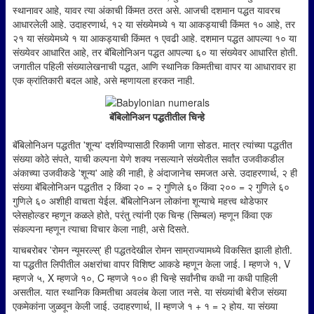
स्थानावर आहे, यावर त्या अंकाची किंमत ठरत असे. आजची दशमान पद्धत यावरच
आधारलेली आहे. उदाहरणार्थ, १२ या संख्येमध्ये १ या आकड्याची किंमत १० आहे, तर
२१ या संख्येमध्ये १ या आकड्याची किंमत १ एवढी आहे. दशमान पद्धत आपल्या १० या
संख्येवर आधारित आहे, तर बॅबिलोनिअन पद्धत आपल्या ६० या संख्येवर आधारित होती.
जगातील पहिली संख्यालेखनाची पद्धत, आणि स्थानिक किमतीचा वापर या आधारावर हा
एक क्रांतिकारी बदल आहे, असे म्हणायला हरकत नाही.
बॅबिलोनिअन पद्धतीतील चिन्हे
बॅबिलोनिअन पद्धतीत 'शून्य' दर्शविण्यासाठी रिकामी जागा सोडत. मात्र त्यांच्या पद्धतीत
संख्या कोठे संपते, याची कल्पना येणे शक्य नसल्याने संख्येतील सर्वांत उजवीकडील
अंकाच्या उजवीकडे 'शून्य' आहे की नाही, हे अंदाजानेच समजत असे. उदाहरणार्थ, २ ही
संख्या बॅबिलोनिअन पद्धतीत २ किंवा २० = २ गुणिले ६० किंवा २०० = २ गुणिले ६०
गुणिले ६० अशीही वाचता येईल. बॅबिलोनिअन लोकांना शून्याचे महत्त्व थोडेफार
प्लेसहोल्डर म्हणून कळले होते, परंतु त्यांनी एक चिन्ह (सिम्बल) म्हणून किंवा एक
संकल्पना म्हणून त्याचा विचार केला नाही, असे दिसते.
याचबरोबर 'रोमन न्यूमरल्स्' ही पद्धतदेखील रोमन साम्राज्यामध्ये विकसित झाली होती.
या पद्धतीत लिपीतील अक्षरांचा वापर विशिष्ट आकडे म्हणून केला जाई. I म्हणजे १, V
म्हणजे ५, X म्हणजे १०, C म्हणजे १०० ही चिन्हे सर्वांनीच कधी ना कधी पाहिली
असतील. यात स्थानिक किमतीचा अवलंब केला जात नसे. या संख्यांची बेरीज संख्या
एकमेकांना जुळवून केली जाई. उदाहरणार्थ, II म्हणजे १ + १ = २ होय. या संख्या