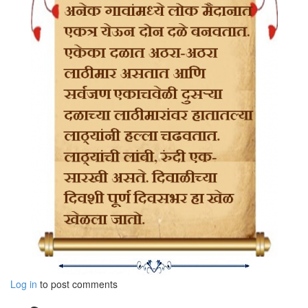
असतात. अशा प्रकारचा प्रयत्न सर्वप्रथम करणार्‍यांमध्ये यूक्लीड हा एक अग्रगण्य
गणिती. त्यामुळेच त्याचे ऋण मोठे आहे.
यूक्लीडने वरील पाच विधाने गृहीतक म्हणून धरली. यांतील पहिली चार विधाने इतकी
साधी आणि मूलभूत आहेत की, त्यांची सिद्धता देता येणे अशक्यच वाटते. (किंबहुना त्या
स्वयंसिद्ध वाटतात.) परंतु पाचव्या विधानात जरा गडबड वाटते. ते स्वयंसिद्ध वाटत नाही.
यूक्लीडने हे विधान पहिल्या चार विधानांच्या साहाय्याने सिद्ध करायचा बराच प्रयत्न
करून शेवटी नाईलाजाने ते पाचवे गृहीतक म्हणून घेतले, असे मानायला जागा आहे.
अनंतापर्यंत रेषा वाढवत नेल्यावर त्या छेदतील की नाही ते कसे ठरवायचे, असा काहीसा
या गृहीतकाला असलेला आक्षेप आहे. पुढे आपण या गृहीतकाचे अजून एक रूप बघू, ज्यात
हा आक्षेप अजून स्पष्ट होईल.
यूक्लीडनंतरच्या बर्‍याच गणितज्ञांनी शतकानुशतके समांतर रेषांच्या या गृहीतकाची सिद्धता
देण्याचा प्रयत्न केला. यात टॉलमी, ओमर खय्याम अशांचा समावेश होता. रुबायांसाठी
प्रसिद्ध असलेला ओमर खय्याम तो हाच. त्याचे गणितातदेखील महत्त्वाचे काम आहे!
आधुनिक काळाच्या आधी बीजगणितावर लिहिल्या गेलेल्या महत्त्वाच्या ग्रंथांमध्ये त्याच्या
एका ग्रंथाचा समावेश होतो. टॉलमीची सिद्धता चुकीची होती, तर ओमर खय्यामने त्याच्या
प्रयत्नात काळाच्या थोडी पुढे उडी मारून अयूक्लीडीय भूमितीतील काही प्रमेये शोधून
काढली, परंतु त्याला त्यांचा फारसा अंदाज लागला नाही.
या सर्व चुकलेल्या प्रयत्नांतून समांतर रेषेच्या गृहीतकाची अनेक रूपे समोर येत गेली
(reformulations), वेगवेगळ्या प्रकारे हे गृहीतक मांडण्याचे प्रयत्न केले गेले.
Log in
to post comments
त्यातील सर्वांत महत्त्वाचे ठरलेले रूप पुढीलप्रमाणे -