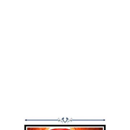
पद्धतीतून विसाव्या शतकात आधुनिक संगणकशास्त्राचा पाया घातला गेला. या
क्रांतिकारी कल्पनांचे परिणाम दूरगामी आणि बहुआयामी आहेत.
अशा रीतीने स्थानिक किमतीची कल्पना, शून्याचा शोध आणि दशमान पद्धतीचा उगम हे
गणितातील पॅराडाइम शिफ्ट आहेत, असे म्हणता येते. (खरे तर नवीन पॅराडाइमची
सुरवात.) आधुनिक गणिताचा पाया घालण्यात यांची मोठी मदत झाली.
भूमिती: यूक्लीडीय ते अयुक्लिडीय
अंकांच्या जगात या घडामोडी चालू असताना गणितातल्या बाकीच्या शाखा मागे राहणे
शक्यच नव्हते. ख्रि.पू. ३००च्या आसपास अलेक्झांड्रिया गावी यूक्लीड हा ग्रीक
गणितज्ञ कार्यरत होता. यूक्लीडने नंबर थिअरी व भूमिती या शाखांमध्ये महत्त्वाची कामगिरी
बजावली. विशेषतः भूमितीमध्ये यूक्लीडचा 'एलेमेंट्स्' हा ग्रंथ अगदी विसाव्या शतकापर्यंत
प्रमाणभूत मानला जाई. या ग्रंथाची झेप त्याआधीच्या पुस्तकांच्या इतकी पुढे होती, की
ती पुस्तके कुणीही जतन न केल्याने काळाच्या ओघात जवळपास सर्वच गडप झाली.
'एलेमेंट्स्'मधील काही सिद्धांत त्याआधीही गणितज्ञांना परिचित होते, परंतु यूक्लीडचे मोठे
यश हे, की त्याने एकाच तर्कसंगत चौकटीत सर्व काम बसवले. त्यामुळे वापरास आणि
संदर्भास ते अतिशय सोपे झाले. रिगरस प्रूफ अर्थात काटेकोर सिद्धतेची पद्धत
गणितामध्ये रूढ करण्यामध्ये त्याचा मोठा हातभार लागला. अ‍ॅक्झिओमॅटिक फ्रेमवर्क
(Axiomatic Framework), म्हणजेच काही गृहीतके सुरुवातीस घेऊन त्यांपासून
वेगवेगळे निष्कर्ष काढणे, याची सुरुवात यूक्लीडपासून झाली, असे म्हणावयास हरकत
नाही. भूमितीची सुरुवात करून यूक्लीडने पॅराडाइम शिफ्ट घडवून आणली. ज्या
गृहीतकांवर यूक्लीडची भूमिती आधारित आहे ती प्रसिद्ध आहेत -