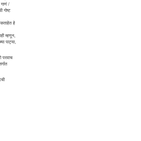
गाणं /
ी गोष्ट
कताहेत हे
ही म्हणून,
्या पाट्या,
हो परवाच
र्गात
ढची