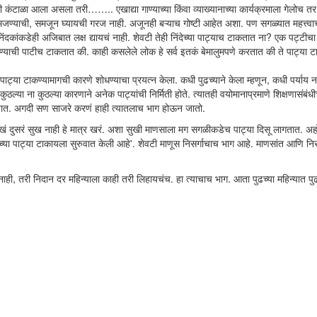
ी कंटाळा आला असला तरी…….. एखाद्या गाण्याच्या किंवा व्याख्यानाच्या कार्यक्रमाला गेलोच तर 
समजण्याची, समजून घ्यायची गरज नाही. अजूनही बऱ्याच गोष्टी आहेत अशा. पण सगळ्यात महत्त्वाच
िंदकांकडेही अजिबात लक्ष द्यायचं नाही. शेवटी तेही निंदेच्या पाट्याच टाकतात ना? एक पट्टीचा
याची पाटीच टाकतात की. काही कसलेले लोक हे सर्व इतकं बेमालुमपणे करतात की ते पाट्या टा
 पाट्या टाकण्यामागची कारणे शोधण्याचा प्रयत्न केला. कधी पुढच्याने केला म्हणून, कधी पर्याय ना
ुठल्या ना कुठल्या कारणाने अनेक पाट्यांची निर्मिती होते. त्यातही वयोमानाप्रमाणे शिक्षणासंबंधीच
 असतात. अगदी सण साजरे करणं हाही त्यातलाच भाग होऊन जातो.
 दुसरं सुख नाही हे मात्र खरं. अशा सुखी माणसाला मग सगळीकडेच पाट्या दिसू लागतात. अ
्या पाट्या टाकायला सुरुवात केली आहे'. शेवटी माणूस निसर्गाचाच भाग आहे. माणसांत आणि निस
ही, तरी निदान दर महिन्याला काही तरी लिहायचंच. हा त्याचाच भाग. आता पुढच्या महिन्यात पु