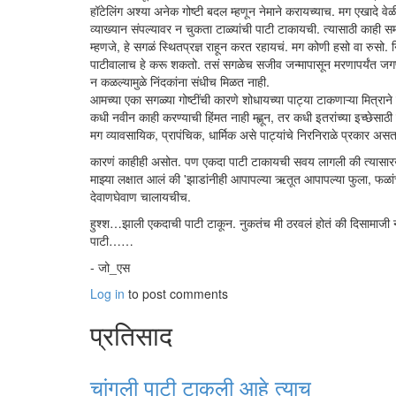
हॉटेलिंग अश्या अनेक गोष्टी बदल म्हणून नेमाने करायच्याच. मग एखादे वेळ
व्याख्यान संपल्यावर न चुकता टाळ्यांची पाटी टाकायची. त्यासाठी काही 
म्हणजे, हे सगळं स्थितप्रज्ञ राहून करत रहायचं. मग कोणी हसो वा रुसो. न
पाटीवालाच हे करू शकतो. तसं सगळेच सजीव जन्मापासून मरणापर्यंत जगण्
न कळल्यामुळे निंदकांना संधीच मिळत नाही.
आमच्या एका सगळ्या गोष्टींची कारणे शोधायच्या पाट्या टाकणाऱ्या मित्राने
कधी नवीन काही करण्याची हिंमत नाही म्ह्णून, तर कधी इतरांच्या इच्छेसाठी क
मग व्यावसायिक, प्रापंचिक, धार्मिक असे पाट्यांचे निरनिराळे प्रकार
कारणं काहीही असोत. पण एकदा पाटी टाकायची सवय लागली की त्यासारखं
माझ्या लक्षात आलं की 'झाडांनीही आपापल्या ऋतूत आपापल्या फुला, फळांच
देवाणघेवाण चालायचीच.
हुश्श…झाली एकदाची पाटी टाकून. नुकतंच मी ठरवलं होतं की दिसामाजी ना
पाटी……
- जो_एस
Log in
to post comments
प्रतिसाद
चांगली पाटी टाकली आहे त्याच