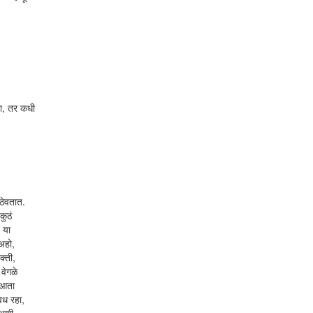
शा, तर कधी
ठेवतात.
कुठं
 या
अहो,
क्ती,
वेगळे
 आता
वध रहा,