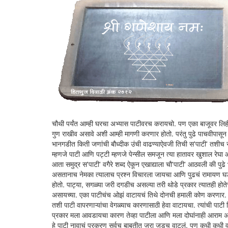
चौथी पर्यंत आम्ही घरचा अभ्यास पाटीवरच करायचो. पण एका बाजूवर लिहीत
गुण राखीव असावे अशी आम्ही मागणी करणार होतो. परंतु पुढे पाचवीपासून पा
भानगडीत किती जणांची बौध्दीक उंची वाढण्याऐवजी तिची स'पाटी' तशीच राहि
म्हणजे पाटी आणि पट्टी म्हणजे पेन्सील समजून त्या हातावर खुशाल रेघ
आता समुद्र स'पाटी' वगैरे शब्द ऐकून एखाद्याला चौ'पाटी' आठवली की पुढे 
असतानाच नेमका त्यालाच प्रश्न विचारला जायचा आणि पुढचं रामायण घडाय
होतो. पाट्या, सगळ्या जरी दगडीच असल्या तरी थोडे प्रकार त्यातही होत
असायच्या. एका पाटीचंच ओझं वाटायचं तिथे दोनची हमाली कोण करणार. का
तशी पाटी वापरणाऱ्यांचा वेगळ्याच कारणासाठी हेवा वाटायचा. त्यांची पा
प्रकार मला आवडायचा कारण तेव्हा पाटीला आणि मला दोघांनाही आराम अस
हे पाटी नावाचं प्रकरण सर्वच बाबतीत जरा जडच वाटलं. पण कधी कधी व