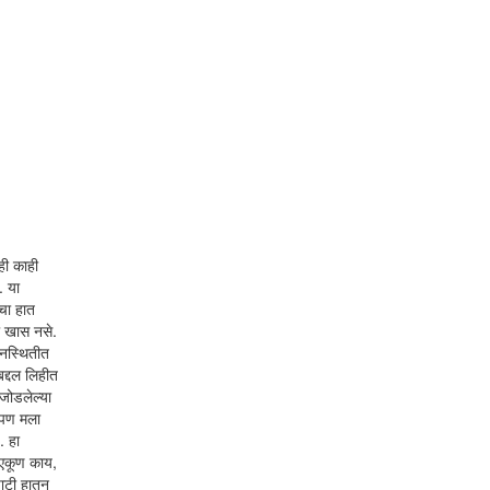
ही काही
. या
ाचा हात
ी खास नसे.
मनस्थितीत
द्दल लिहीत
जोडलेल्या
 पण मला
. हा
 एकूण काय,
ाटी हातून