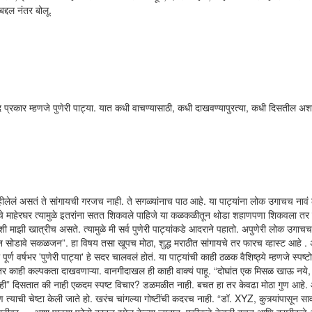
द्दल नंतर बोलू.
द प्रकार म्हणजे पुणेरी पाट्या. यात कधी वाचण्यासाठी, कधी दाखवण्यापुरत्या, कधी दिसतील अ
लेलं असतं ते सांगायची गरजच नाही. ते सगळ्यांनाच पाठ आहे. या पाट्यांना लोक उगाचच नावं 
द्येचे माहेरघर त्यामुळे इतरांना सतत शिकवले पाहिजे या कळकळीतून थोडा शहाणपणा शिकवला तर 
ाझी खात्रीच असते. त्यामुळे मी सर्व पुणेरी पाट्यांकडे आदराने पहातो. अपुणेरी लोक उगाचच
रून सोडावे सकळजन”. हा विषय तसा खूपच मोठा, शुद्ध मराठीत सांगायचे तर फारच व्हास्ट आहे . 
ण वर्षभर 'पुणेरी पाट्या' हे सदर चालवलं होतं. या पाट्यांची काही ठळक वैशिष्ठ्ये म्हणजे स्पष्टो
र काही कल्पकता दाखवणाऱ्या. वानगीदाखल ही काही वाक्यं पाहू. “दोघांत एक मिसळ खाऊ नये, 
 नाही” दिसतात की नाही एकदम स्पष्ट विचार? डळमळीत नाही. बचत हा तर केवढा मोठा गुण आहे.
याची चेष्टा केली जाते हो. खरंच चांगल्या गोष्टींची कदरच नाही. “डॉ. XYZ, कुत्र्यांपासून सा