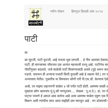
Skip
नवीन लेखन
हितगुज दिवाळी अंक २०१४
to
main
content
पाटी
शा
ळा सुटली, पाटी फुटली, आई मजला भूक लागली… हे गीत आताशा ऐकाय
पाटी, ही माणसाच्या जीवनात एक अत्यंत महत्त्वाची वस्तू आहे. पाटीनेच
गोष्टींनुसार बदलतो. जसे शाळेची पाटी शिकण्यासाठी असते (पुढे घरून 
पडतो. यावरून ही अभ्यास पध्दती किती दूरदर्शी आहे हे लक्षात येते.) तर 
अभ्यासता येतील. नुकतीच या विषयावर कोणी तरी पी.एच.डी. केल्याचं ऐ
असो, तर माझ्या लहानपणी शाळेत ४ थी पर्यंत पाटी होती. आमच्या काळी 
तुम्हांला कोण व्हायचंय मुं.पु.की नागपुरकर.... लेखक : पु.ल.दे.). हां, तर ते
पाट्या भरवणे हे आपलं आद्य कर्तव्य आहे असा आमच्या शाळेत एकूण एक शिक
शिक्षण अशी त्यांचीच काय आता माझीही ठाम समजूत आहे , मग डोक्याची प