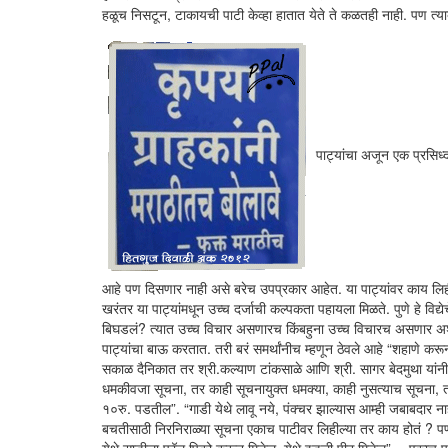
हळूच निसटून, टाकायची पाटी केव्हा हातात येते ते कळतही नाही. पण त्याब
पाट्यांचा अजून एक प्रसिध्
आहे पण दिसणार नाही असे बरेच उपप्रकार आहेत. या पाट्यांवर काय लिही
खरंतर या पाट्यांमधून उच्च दर्जाची कल्पकता पहायला मिळते. पुणे हे वि
बिघडलं? त्यात उच्च विचार असणारच किंबहुना उच्च विचारच असणार अशी म
पाट्यांचा बाऊ करतात. तरी बरं समर्थांनीच म्हणून ठेवले आहे “शहाणे क
सकाळ दैनिकात तर श्री.कल्याण टांकसाळे आणि श्री. सागर बेदमुथा यांनी पूर्
धमकीवजा सूचना, तर काही सूचनायुक्त धमक्या, काही नुसत्याच सूचना, त
१०रु. पडतील”. “गाडी येथे लावू नये, पंक्चर झाल्यास आम्ही जबाबदार
बचतीसाठी निरनिराळ्या सूचना एकाच पाटीवर लिहील्या तर काय होतं ? पण त्