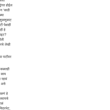
 अशी
धिंगत होईल
ून 'काठी
ळ्या
र शुकशुकाट
ी पेक्षाही
ही हे
 राइट?
ीली
रचे लेखी
्या पाटीवर
ते कळतही
े काय
 रहावं
. असे
ाकणं हे
ालवायचे
गळं
मित्रभेट,