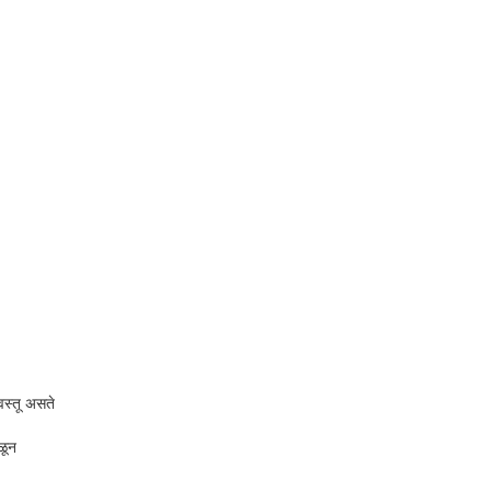
वस्तू असते
ळून