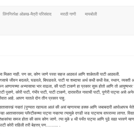
लिंगनिरपेक्ष ओळख-मैत्री परिसंवाद
मराठी गाणी
मायबोली
ला मिळत नाही. पण का, कोण जाणे परवा सहज आठवलं आणि शाळेतली पाटी आठवली.
 माणसाचे जीवन बदलले, घडवले, बिघडवले. पाटी या शब्दाचा अर्थ कधी कधी वेळ, स्थान, व्यक्ती 
करून आणायच्या अभ्यासाचा भार वाढला, की पाटी टाकणे हा प्रकार सुरू होतो आणि तो आयुष्यभर
पाटी पुसणे, कोरी पाटी, गंभीर पाटी, पाटी टाकणे, दारावरील नावाची पाटी, पुणेरी पाट्या असे अन
कीवात आहे. आपण यातले दोन तीन प्रकार पाहू.
आतासारखं नव्हतं (पुण्यात रहायला आलं की असं म्हणायचा हक्क आणि जबाबदारी आपोआपच येते. 
व्हा आतासारख्या प्लॅस्टीकच्या पाट्या नव्हत्या त्यामुळे दगडी जड पाट्याच वापराव्या लागत. विद्यार्थ
्षकांचा समज होता की काय कोण जाणे. त्या मुळे ४ थी पर्यंत पाट्या आणि पुढे वह्या भरवणे म्ह
ाटी कोरी राहिली तरी बेहत्तर् पण……... .