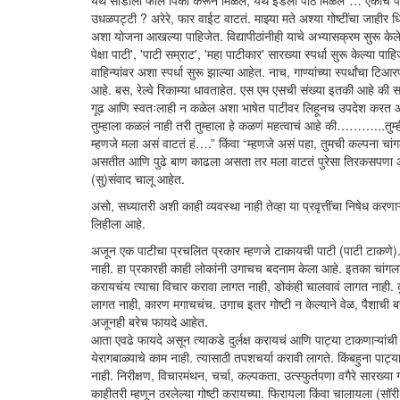
येथे साडीला फॉल पिको करून मिळेल, येथे इडली पीठ मिळेल”… एकाच 
उधळपट्टी ? अरेरे, फार वाईट वाटतं. माझ्या मते अश्या गोष्टींचा जाहीर ध
अशा योजना आखल्या पाहिजेत. विद्यापीठांनीही याचे अभ्यासक्रम सुरू के
पेक्षा पाटी', 'पाटी सम्राट', 'महा पाटीकार' सारख्या स्पर्धा सुरू केल्य
वाहिन्यांवर अशा स्पर्धा सुरू झाल्या आहेत. नाच, गाण्यांच्या स्पर्धांचा 
आहे. बस, रेल्वे रिकाम्या धावताहेत. एस एम एसची संख्या इतकी आहे की सगळ्या 
गूढ आणि स्वतःलाही न कळेल अशा भाषेत पाटीवर लिहूनच उपदेश करत आहेत. 
तुम्हाला कळलं नाही तरी तुम्हाला हे कळणं महत्वाचं आहे की………...तुम्ही
म्हणजे मला असं वाटतं हं….” किंवा “म्हणजे असं पहा, तुमची कल्पना चांग
असतीत आणि पुढे बाण काढला असता तर मला वाटतं पुरेसा तिरकसपणा आ
(सु)संवाद चालू आहेत.
असो, सध्यातरी अशी काही व्यवस्था नाही तेव्हा या प्रवृत्तींचा निषेध क
लिहीला आहे.
अजून एक पाटीचा प्रचलित प्रकार म्हणजे टाकायची पाटी (पाटी टाकणे). म
नाही. हा प्रकारही काही लोकांनी उगाचच बदनाम केला आहे. इतका चांगला
करायचंय त्याचा विचार करावा लागत नाही, डोकंही चालवावं लागत नाही. कु
लागत नाही, कारण मगाचचंच. उगाच इतर गोष्टी न केल्याने वेळ, पैशाची बच
अजूनही बरेच फायदे आहेत.
आता एवढे फायदे असून त्याकडे दुर्लक्ष करायचं आणि पाट्या टाकणाऱ्यांची
येरागबाळ्याचे काम नाही. त्यासाठी तपशचर्या करावी लागते. किंबहुना पा
नाही. निरीक्षण, विचारमंथन, चर्चा, कल्पकता, उत्स्फुर्तपणा वगैरे सारख्य
काहीतरी म्हणून ठरलेल्या गोष्टी करायच्या. फिरायला किंवा चालायला (सॉरी