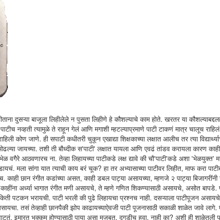
ाना दुसऱ्या बाजूला लिहीलेले न पुसता लिहीणे हे कौशल्याचे काम होते. खरतर या कौशल्याबद्दल
टीच नव्हती त्यामुळे ते राहून गेलं आणि मगाशी म्हटल्याप्रमाणे पाटी टाकणं मात्र चालूच राहिलं
ली कोण जाणे. ही सपाटी कधीतरी चुकून एखाद्या शिक्षकाच्या लक्षात आलीच तर त्या विद्यार्थ्य
ा ओढल्या जायच्या. तशी ती बौध्दीक स'पाटी' लक्षात यायला आणि एवढं तांडव करायला कारण काह
भेळ वगैरे आठवणारच ना. तेव्हा लिहायच्या पाटीकडे लक्ष द्यावे की चौ'पाटी'कडे अशा 'भेळयुक्त' 
चं. मला सांगा यात त्याची काय बरं चूक? हा तर अभ्यासाच्या पाटीवर लिहीत, माफ करा पाटीब
ेच. काही छान रंगीत कडांच्या असत, काही डबल पाट्या असायच्या, म्हणजे २ पाट्या बिजागरींनी 
हींना अर्ध्या भागात रंगीत मणी असायचे, ते म्हणे गणित शिकण्यासाठी असायचे, असोत बापडे.
टी किती पटकन भरायची. पाटी भरली की पुढे लिहायचा प्रश्नच नाही. दसऱ्याला पाटीपूजन असायचे
ायचा. तसं तेव्हाही छानपैकी झोप काढायच्याऐवजी पाटी पूजनासाठी सकाळी शाळेत जावे लागे.
ाटतं, इमारत भक्कम होण्यासाठी पाया असा मजबूत, दगडीच हवा, नाही का? अशी ही शाळेतली प