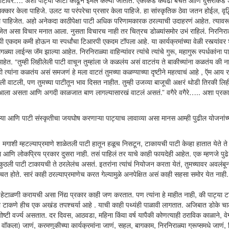
पाटीवर…. अशा पाट्या फोटो काढून इमेल केल्या जातात. एकीकडे केवढी बचत आणि दुसरीकडे
िक्कार केला पाहिजे. उलट या परंपरेचा प्रसार केला पाहिजे. हा सांस्कृतिक ठेवा जतन होईल, वृद्
ले पाहिजेत. अहो अनेकदा काठीपेक्षा पाटी अधिक परिणामकारक ठरल्याची उदाहरणं आहेत. त्यावर
ा पाहिजेत असा विचार मनात आला. नुसता विचारच नाही तर चित्रच डोळ्यांसमोर उभं राहिलं. निरनिरा
टिआरपी एकदम कमी होऊन या स्पर्धांचा टिआरपी एकदम टॉपला आहे. या कार्यक्रमांच्या वेळी रस्त्यांव
लाईन्स जॅम झाल्या आहेत. निरनिराळ्या वाहिन्यांवर त्यांचे त्यांचे गुरू, महागुरू स्पर्धकांना पाट
“तुम्ही लिहीलेली पाटी वाचून तुम्हांला जे कळलंय असं वाटतंय ते बाकीच्यांना कळतंय की ना
 त्यांना कळतंय असं समजणं हे मला वाटतं तुमच्या कळण्याच्या दृष्टीने महत्वाचं आहे , ऍम आय
ली वाटली, पण तुमच्या पाटीतून भाव दिसत नाहीत. तुम्ही उजव्या बाजूची अक्षरं थोडी तिरकी लिह
ला असता आणि अगदी काळजात बाण लागल्यासारखं वाटलं असतं.” वगैरे वगैरे….. अशा प्रका
रणाऱ्या आणि पाटी संस्कृतीचा जयघोष करणाऱ्या पाट्याच लावाव्या असा मानस आम्ही पुढील योजनांच
गाशी म्हटल्याप्रमाणे शाळेतली पाटी हातून हळूच निसटून, टाकायची पाटी केव्हा हातात येते 
 आणि लोकप्रिय प्रकार दुसरा नाही. तसं पाहिलं तर याचे काही फायदेही आहेत. एक म्हणजे पुढ
ठली पाटी टाकायची ते ठरलेलंच असतं. इतरांना त्यांचं नियोजन करता येतं, तुमच्यावर अवलंबून
त होते. सारं काही ठरल्याप्रमाणेच करत गेल्यामुळे अनपेक्षित असं काही सहसा समोर येत नाही
 हेटाळणी करायची असा निंद्य प्रकार काही जण करतात. पण त्यांना हे माहीत नाही, की पाट्या ट
ट्या टाकणे हीच एक अखंड तपश्चर्या आहे . याची काही पथ्यंही पाळावी लागतात. अजिबात डोके च
ा गोष्टी वर्ज्य असतात. दर दिवस, आठवडा, महिना किंवा वर्ष यापैकी कोणत्याही ठराविक काळाने, वे
 वॉकला) जाणं, करमणुकीच्या कार्यक्रमांना जाणं, सहल, बागकाम, निरनिराळ्या ग्रूप्समधे जाणं, 