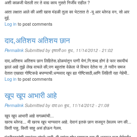
अशी काळजी घेतली तर ते वाद्य काय नुसते निर्जीव राहील ?
आता लक्षात आले की अशी खास मंडळी तुला का भेटतात ते -यू आर ब्लेस्ड वन, सो आर
वुई.
Log in
to post comments
दाद,अतिशय अतिशय छान
Permalink
Submitted by
वृषाली
on बुध., 11/14/2012 - 21:02
दाद,अतिशय अतिशय छान लिहितेस.डोळयांतून पाणी येणं,नि:शब्द होणं हे फार सवयीचं
झालं आहे तुझे लेख वाचले की,पण बहुतांश वेळेला जे विचार देतेस ना ,ते नवीन समज
देतात एखाद्या गोष्टिकडे बघण्याची.धन्यवाद खूप ह्या गोष्टिसाठी,आणि लिहिती रहा नेहेमी..
Log in
to post comments
खूप खूप आभारी आहे
Permalink
Submitted by
दाद
on बुध., 11/14/2012 - 21:08
खूप खूप आभारी आहे सगळ्यांची...
खरच ब्लेस्ड... मी खरच खूप भाग्यवान आहे. देवानं इतकं छान सजवून ठेवलय जग की...
किती पाहू, किती साहू असं होऊन गेलय.