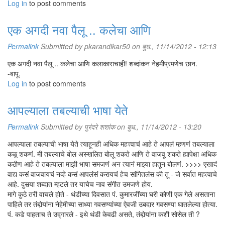
Log in
to post comments
एक अगदी नवा पैलू .. कलेचा आणि
Permalink
Submitted by
pkarandikar50
on बुध., 11/14/2012 - 12:13
एक अगदी नवा पैलू .. कलेचा आणि कलाकाराचाही! शब्दांकन नेहमीप्रमणेच छान.
-बापू.
Log in
to post comments
आपल्याला तबल्याची भाषा येते
Permalink
Submitted by
पुरंदरे शशांक
on बुध., 11/14/2012 - 13:20
आपल्याला तबल्याची भाषा येते त्याहूनही अधिक महत्त्वाचं आहे ते आपलं म्हणणं तबल्याला
कळू शकणं. मी तबल्याचे बोल अस्खलित बोलू शकते आणि ते वाजवू शकते ह्यापेक्षा अधिक
कठीण आहे ते तबल्याला माझी भाषा समजणं अन त्यानं माझ्या हातून बोलणं. >>>> एखादं
वाद्य कसं वाजवायचं नव्हे कसं आपलंसं करायचं हेच सांगितलंस की तू - जे सर्वात महत्वाचे
आहे. दुसर्‍या शब्दात म्हटले तर याचेच नाव संगीत उमजणे होय.
मागे कुठे तरी वाचले होते - थंडीच्या दिवसात पं. कुमारजींच्या घरी कोणी एक गेले असताना
पाहिले तर तंबोर्‍यांना नेहेमीच्या साध्या गवसण्यांच्या ऐवजी उबदार गवसण्या घातलेल्या होत्या.
पं. कडे पाहताच ते उद्गारले - इथे थंडी केवढी असते, तंबोर्‍यांना कशी सोसेल ती ?