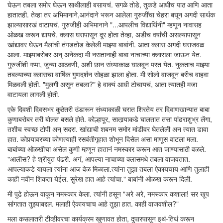
घेऊन तबला समोर घेऊन साथीलाही बसायचं. सगळे तोडे, तुकडे आधीच पाठ आणि आता
हातातही. तेव्हा तर अभिमानाने,आनंदाने भरून आलेला गुरुजींचा चेहरा बघून अगदी सार्थक
झाल्यासारखं वाटायचं. गुरुजीही अभिमानाने "...आपलीच विद्यार्थिनी" म्हणून नावासह
ओळख करून द्यायचे. क्लास घरापासून दूर होता तेव्हा, अडीच वर्षांची असल्यापासून
खांद्यावर घेऊन मैलांची तंगडतोड केलेली माझ्या बाबांनी. आता क्लास अगदी घराजवळ
आला. माझ्याबरोबर अन् अनेकदा मी नसतानाही बाबा नाचाच्या क्लासला जाऊन येत.
गुरुजींशी गप्पा, जुन्या आठवणी, अशी छान संध्याकाळ घालवून परत येत. नुकताच माझ्या
तबल्याच्या क्लासचा वार्षिक गुणदर्शन सोहळा झाला होता. मी सोलो वाजवून बरीच वाहवा
मिळवली होती. "मुलगी असून तबला?" हे वाक्यं आधी टोचायचं, आता त्यातही मजा
वाटायला लागली होती.
एके दिवशी दिवसभर कुठेतरी उंडारून संध्याकाळी घरात शिरतेय तर दिवाणखान्यात बाबा
कुणाबरोबर तरी बोलत बसले होते. कोल्हापूर, सातार्‍याकडे घालतात तसा पांढराशुभ्र लेंगा,
तशीच स्वच्छ टोपी अन् सदरा. खांद्याची शबनम समोर मांडीवर घेतलेली अन त्यात डावा
हात. कोपर्‍यावरच्या कोणत्याही रसवंतीगृहात शोभून दिसेल असा माणूस वाटला मला.
बाबांच्या ओळखीचा असेल कुणी म्हणून हातानं नमस्कार करून आत जाण्यासाठी वळले.
"आलीस? हे श्रीयुत पंढरी. अगं, आपल्या नाचाच्या क्लासमधे तबला वाजवतात.
आपल्याकडे यायला त्यांना आज वेळ मिळाला.त्यांना तुझा तबला ऐकायचाय आणि तुलाही
काही नवीन शिकता येईल. सुरेख हात आहे त्यांचा." बाबांनी ओळख करून दिली.
मी पुढे होऊन वाकून नमस्कार केला. त्यांनी हसून "अरे अरे, नमस्कार कशाला! सर खूप
सांगतात तुझ्याबद्दल. मलाही ऐकायचाच आहे तुझा हात. काही वाजवशील?"
मला कसलातरी टीव्हीवरचा कार्यक्रम खुणावत होता, दुपारपासून इथं-तिथं करून