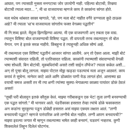
आघात, पण त्यासाठी नुसता मनगटाचा जोर उपयोगी नाही. पहिल्या बोटाची, तिसर्‍या
बोटाची त्याला मदत... ", मी धा वाजवायचा म्हणजे काय ते काकांना सांगत होते.
मला मधेच थांबवत काका म्हणाले, "हो, पण मला बोटं नाहीत वगैरे डग्ग्याला कुठे ठाऊक
आहे? मी त्याला 'धा'च वाजवायला सांगतोय फक्त वेगळ्या पद्धतीनं"
मी नि:शब्द झाले. मेंदूला झिणझिण्या आल्या. मी एक वाजवणारी अन् तबला एक वाद्य.
त्यातून विशिष्ट बोल वाजवण्याची विशिष्ट पद्धत. ती वापरली तरच तबल्यातून तो बोल
येणार. पण हे इतकं सरळ नाहीये. किंबहुना हे त्याहूनही अधिक सोप्पं आहे.
मी तबल्याला एका विशिष्टं पद्धतीनं आजवर सांगत आलीये. अन् तो ऐकत आला. माझी बोटं
त्याच्याशी संवादत राहिली, तो प्रतिसादत राहिला. काकांनी त्याच्याशी संवादण्याची वेगळी
भाषा शोधली. बिन बोटांची. मूकबधिरांची असते तशी साईन लॅंग्वेज? त्याला कळेल अशी...
अन् तो पुन्हा बोलू लागला. माझ्या पोटात मोठ्ठा खड्डा पडल्याचं मला अजून आठवतं. काय
करावं ते सुचेना. मानेवर काटे आले आणि डोळ्यांत पाणी येऊ लागलं होतं. आत्ताच्या ह्या
वयाची समज असती तर मी त्या क्षणी त्यांच्या सुक्या-भेगाळल्या काळ्या पायांवर डोकं ठेवलं
असतं!
"तुम्ही घरी बोलावून इतकं कौतुक केलं. माझ्या गरीबाकडून एक भेट! तुला लग्गी बनवण्याची
एक पद्धत सांगतो." मी भानावर आले. पंढरीकाका हसतात तेव्हा त्यांचे डोळे चकाकतात
अन कडांना सुरकुत्या पडून डोळेही हसतात असं माझ्या एकदम लक्षात आलं. "लग्गी
बनवायची पद्धत? म्हणजे पारंपारिक असे लग्गीचे बोल नाहीत. लग्गी आपण बनवायची?"
माझ्या इवल्या जगात मी म्हणून तबल्याच्या भाषेत काही बनवणं, घडवणं नव्हतच. कुणी
शिकवलेलं लिहून दिलेलं घोटणंच.