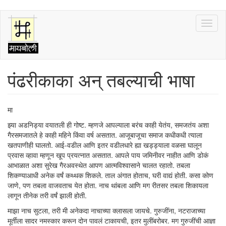
Skip
Toggl
to
naviga
main
content
पंढरीकाका अन् तबल्याची भाषा
मा
झ्या अडनिड्या वयातली ही गोष्ट. म्हणजे आपल्याला बरंच काही येतंय, समजतंय अशा
गैरसमजातले हे काही महिने किंवा वर्ष असतात. आजूबाजूचा समाज कधीकधी त्याला
खतपाणीही घालतो. आई-वडील आणि इतर वडीलधारे ह्या खड्ड्याला वळसा घालून
प्रवास व्हावा म्हणून खूप प्रयत्नात असतात. आपले पाय जमिनीवर नाहीत आणि डोकं
आभाळात अशा सुरेख गैरअवस्थेत आपण आत्मविश्वासाने चालत रहातो. तबला
शिकण्याआधी अनेक वर्षं कथ्थक शिकले. ताल अंगात होताच, घरी वाद्यं होती. कसा कोण
जाणे, पण तबला वाजवताच येत होता. नाच थांबला आणि मग रीतसर तबला शिकायला
लागून तीनेक तरी वर्षं झाली होती.
माझा नाच सुटला, तरी मी अनेकदा नाचाच्या क्लासला जायचे. गुरुजींना, नटराजाच्या
मूर्तीला सादर नमस्कार करून दोन पावलं टाकायची, इतर मुलींबरोबर. मग गुरुजींची आज्ञा