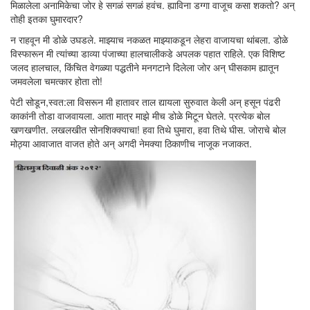
मिळालेला अनामिकेचा जोर हे सगळं सगळं हवंच. ह्याविना डग्गा वाजूच कसा शकतो? अन्
तोही इतका घुमारदार?
न राहवून मी डोळे उघडले. माझ्याच नकळत माझ्याकडून लेहरा वाजायचा थांबला. डोळे
विस्फारून मी त्यांच्या डाव्या पंजाच्या हालचालीकडे अपलक पहात राहिले. एक विशिष्ट
जलद हालचाल, किंचित वेगळ्या पद्धतीने मनगटाने दिलेला जोर अन् घीसकाम ह्यातून
जमवलेला चमत्कार होता तो!
पेटी सोडून,स्वत:ला विसरून मी हातावर ताल द्यायला सुरुवात केली अन् हसून पंढरी
काकांनी तोडा वाजवायला. आता मात्र माझे मीच डोळे मिटून घेतले. प्रत्येक बोल
खणखणीत. लखलखीत सोनशिक्क्याचा! हवा तिथे घुमारा, हवा तिथे घीस. जोराचे बोल
मोठ्या आवाजात वाजत होते अन् अगदी नेमक्या ठिकाणीच नाजूक नजाकत.