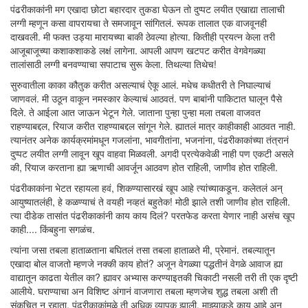
पंढरीकाकांनी मग एखादा छोटा बहारदार तुकडा घेऊन तो दुप्पट लयीत एखाद्या तालाची
लग्गी म्हणून कसा वापरायचा ते समजावून सांगितलं. रूपक तालात एक वाजवूनही
दाखवली. मी फक्त उड्या मारायच्या बाकी ठेवल्या होत्या. कितीही प्रयत्न केला तरी
आजूबाजूच्या कशाकशाकडे लक्षं लागेना. आपली आपण खटपट करीत वेगवेगळ्या
तालांसाठी लग्गी बनवण्याचा सपाटाच सुरू केला. तिथल्या तिथेच!
सुरुवातीला काका कौतुक करीत असल्याचं ऐकू आलं. मधेच कधीतरी ते निघाल्याचं
जाणवलं. मी उठून वाकून नमस्कार केल्याचं आठवतं. पण बाबांनी पाकिटात घालून पैसे
दिले. ते आईला आत जाऊन भेटून गेले. जाताना पुन्हा पुन्हा मला तबला वाजवत
राहण्याबद्दल, रियाज करीत राहण्याबद्दल सांगून गेले. ह्यातलं मात्र काहीकाही आठवत नाही.
त्यानंतर अनेक कार्यक्रमांमधून गजलांना, भावगीतांना, भजनांना, पंढरीकाकांच्या तंत्रानं
दुप्पट लयीत लग्गी लावून खूप वाहवा मिळवली. अगदी प्रत्येकवेळी नाही पण एकटी असले
की, रियाज करताना ह्या ऋणाची आवर्जून आठवण होत राहिली, जाणीव होत राहिली.
पंढरीकाकांना भेटत रहायला हवं, शिकण्यासारखं खूप आहे त्यांच्याकडून. कलेतलं अन्
आयुष्यातलंही, हे कळण्याचं ते वयही नव्हतं बहुतेक! मोठी झाले तशी जाणीव होत राहिली.
त्या दीडेक तासांत पंढरीकाकांनी काय काय दिलं? परतफेड करता येणार नाही असंच खूप
काही.... किंबहुना सगळंच.
त्यांना जसा तबला हाताळताना बघितलं तसा तबला हाताळते मी, प्रेमानं. तबल्यातून
एखादा बोल वाजतो म्हणजे नक्की काय होतं? अजून वेगळ्या पद्धतीनं वेगळे आवाज ह्या
वाद्यातून काढता येतील का? ह्यावर अभ्यास करण्याइतकी चिकाटी नसली तरी ती एक दृष्टी
आलीये. घराण्याचा अन विशिष्ट अंगानं वाजणारा तबला म्हणजेच शुद्ध तबला अशी ती
संकुचित न रहाता, पंढरीकाकांमुळे ती अधिक व्यापक झाली. माझ्याकडे काय आहे अन्