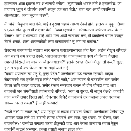
झाल्यावर आता झालच तर अभ्यासही भरीला. "तुझ्यासाठी थांबले होते ते इतकावेळ. जा
हातपाय धुवून ये तोपर्यंत आम्ही अजून एक चहा घेतो," बाबा मला अगदी व्यवस्थित
ओळखतात. आता सुटका नव्हती.
मी थोडी चिडूनच आत गेले. आईने दुसर्‍या चहाचं आधण ठेवलं होतं. हात-पाय धुवून तिच्या
पदराला तोंड पुसत मी तक्रार केली. "बाबा म्हणजे ना, कोणालापण कधीपण काय घेऊन
येतात? मला अभ्यासपण आहे आणि मला आधी सांगायचं तरी, मी काहीतरी चांगलं बसवून
ठेवलं असतं. आता आयत्यावेळी काय वाजवायचं? तू सांग ना बाबांना."
शेवटच्या वाक्यापर्यंत माझाच स्वर मलाच फसवल्यासारखा होत गेला. आईनं रोखून बघितलं
अन चहाचे कप हातात ठेवले. "आत्ताआत्तापर्यंत कार्यक्रमाचा काय तो रियाज केलास
त्यातलं विसरलं का काय सगळं इतक्यातच?" इतकं स्वच्छ तिरकं बोलून ती वळली सुद्धा.
हातात चहाचे कप घेऊन तणतणताही आलं नाही.
"दमली असशील तर राहू दे, पुन्हा येईन." पंढरीकाका मऊ स्वरात म्हणाले. माझ्या
चेहर्‍यावरचे भाव इतके सदृश होते? "नाही नाही," असं म्हणत मी गडबडीनं चहा समोर
ठेवला आणि तबला काढला. समोर घेऊन नमस्कार करून मी दोन-तीनदा चाट-थाप
वाजवली अन संमतीसाठी त्यांच्याकडे बघितलं. "लाव ना सुरात, मी लावून देऊ?" काकांचे
कान जबरी तयार दिसत होते. दोन-चार मिनिटं वाजवायचं तर कशाला लावत बसायचा
सगळ्या घरात तबला? ही माझी पळवाट!
"नको नको मी लावते ना," असं म्हणून मी तबला लावायला घेतला. पंढरीकाका पेटीचा सूर
धरायला उठत होते पण बाबांनी त्यांना थोपवलं अन स्वत: सूर धरला. "हं ठीकंय, काय
वाजवतेस?" दोनवेळा सगळ्या घरात ठोकूनही चाट-थाप वेगळा वाजणारा तबला ऐकून
काकांनी म्हटलं असणार. तबला तसाही जुनाच झाला होता.