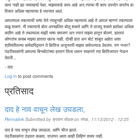
काय नाही ह्या जमाखर्चा पेक्षा, माझ्याकडे काय आहे अन् त्याचा मी काय उपयोग करतेय हा
विचार अधिक महत्त्वाचा हे ध्यानात आलं.
आपल्याला तबल्याची भाषा येते त्याहूनही अधिक महत्त्वाचं आहे ते आपलं म्हणणं तबल्याला
कळू शकणं. मी तबल्याचे बोल अस्खलित बोलू शकते आणि ते वाजवू शकते ह्यापेक्षा अधिक
कठीण आहे ते तबल्याला माझी भाषा समजणं अन त्यानं माझ्या हातून बोलणं. ह्यातलं
कोणतंच कसब माझ्या हातात खरच नाही. दोन्ही हात अन बोटं शाबूत आहेत अशा
श्रीमंतीतल्या कर्मदारिद्र्यानं ते क्षितिज अजूनतरी माझ्या कवेपल्याड ठेवलंय. पण नजर?
पंढरीकाकांनी आपल्या बिनबोटांच्या हातानं तिला धरून स्वहस्ते त्या क्षितिजापार नेऊन
ठेवली...
- दाद
Log in
to post comments
प्रतिसाद
दाद हे नाव वाचून लेख उघडला,
Permalink
Submitted by
श्रावण मोडक
on मंगळ., 11/13/2012 - 12:25
दाद हे नाव वाचून लेख उघडला, आणि चीज झालं.
पंढरीकाकांना दंडवत कळवा. याउप्पर आता काही लिहिणं शक्य नाही.