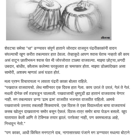
शेवटचा समेचा "धा" डग्ग्यावर संपूर्ण हाताने जोरदार वाजवून पंढरीकाकांनी वादन
संपल्याची खूण करीत तबल्यावर हात ठेवला. तेव्हाकुठे आपण श्वास घेतच नव्हतो की काय
असं वाटून छातीभरून श्वास घेत मी जोरजोरात टाळ्या वाजवल्या. माझ्या छोट्या,अगदी
उबदार, बांधीव, कौलारू कलेच्या घरकुलात हा चमत्कार होता. माझ्या डोळ्यांदेखत असा
सामोरी, अशक्य म्हणावं असं घडत होतं.
मला प्रश्न विचारायला न लावता पंढरी काका बोलत राहिले.
"पखवाज वाजवायचो. लेथ मशीनवर एक दिवस हात गेला. काय उरलं ते उरलं, गेलं ते गेलं.
मधली दोनेक वर्षं तडफडून घालवली. पखवाजाची धुमपुडी ह्या हातानं वाजवताच येणार
नाही. मग तबल्यावर डग्गा 'ढाम ढाम' वाजवीत भजनात वाजवीत राहिलो. आमचे
पखवाजाचे उस्ताद तबलाही शिकवायचे. एक दिवस ते एका विद्यार्थ्याला बाया वाजवायचं
कसब खोलून दाखवताना समोर बसून ऐकलं. दिवस-रात्र समोर बाया घेऊन बसलो. खूप
यातायात केली आणि ते टेक्निक तयार झालं. परफेक्ट नाही, पण कामचलाऊ आहे,
निभावून नेतो."
"पण काका, आधी किंचित मनगटाने दाब, नागासारख्या पंजाने मग डग्ग्यावर मधल्या बोटाने