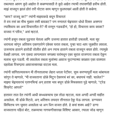
तबल्यात आपण कुठे आहोत ते कळण्यासाठी ते कुठे आहेत त्याची तपासणीही हवीच होती.
माझं वाजवून झालं होतं तरी पोटात काय म्हणून फुलपाखरं आली होती ते कळेना.
"काय? वाजवू का?" त्यांनी माझ्याकडे बघून विचारलं
ते वय तसं का मीच मुळात तशी बावळट? पण मनातलं चेहर्‍यावर धोधो दिसत असणार
त्याशिवाय का असं विचारतील ते? मी वरमून गडबडीनं, "हो हो, विचारता काय काका?
वाजवा नं प्लीज," असं म्हटलं.
त्यांनी हसून तबला पुढ्यात घेतला आणि उजव्या हातात हातोडी उचलली. मला सूर
धरायला सांगून अतिशय एकाग्रतेने एकेका घरात तबला, पुन्हा चाट-थाप जुळवीत लावला.
उजव्याच हाताने हातोडी तोलीत होते अन त्याच हाताने तबला वाजवून बघत होते. त्यामुळे
वेळही लागला. पण एकदा लागल्यावर सगळ्या घरांमधून एका सुरात वाजणारा तबला ऐकून
मलाच भूल पडली. मी लावलेला तबला मुलांच्या आवाज फुटण्याच्या काळात एका वाक्यात
दहावेळा पिचणार्‍या आवाजासारखा वाटला मला.
त्यांनी सांगितल्यावरून मी तीनतालाचा लेहरा धरला पेटीवर. सुरू करण्यापूर्वी मला थांबायला
सांगून ते म्हणाले, "मी वाजवताना डोळे मिटून ऐकायचं बरं का, बघायचं नाही. चालेल?"
माझ्या चेहर्‍यावरचं प्रश्नचिन्हं अन् हताश भाव बघून डोळे मिचकावत पुढे म्हणाले, "ट्रेड
शिक्रेट आपलं!"
हातावर ताल देत त्यांनी आधी कथ्थकचाच एक तोडा म्हटला, मला अगदी अगदी माहीत
असलेला. मी डोळे मिटले, अन् अतिशय लयदार तीनताल ऐकू येऊ लागला. डग्ग्यावर
किंचितच पण घुमारा असलेला धा अन धिन वाजत होते. हे कसं शक्य आहे? डग्गा
वाजवताना पहिलं बोट, तळव्याचा नागफणीसारखा विशिष्ट आकार, त्याला जोड म्हणून