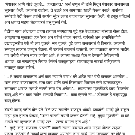
"पेशकार आणि थोडे तुकडे... एकतालात," असं म्हणून मी डोळे मिटून पेशकार वाजवायला
सुरुवात केली. काकांना राहवेना, ते उठले अन आमच्यात खाली येऊन बसले. बाबांच्या
समोरची पेटी घेऊन त्यांनी अत्यंत सुंदर लहरा वाजवायला सुरुवात केली. मी हसून बघितलं
अन क्षणात माझ्या चेहर्‍यावरचं हसू पुसलं गेलं.
पेटीचा भाता ओढणार्‍या डाव्या हाताला मनगटाच्या पुढे एक वेडावाकडा मांसाचा गोळा होता.
अंगठ्याच्या मुळाकडे एक पेरच अन पहिलं बोटच नव्हतं. करंगळी अन अनामिकेचीही
एखाददुसरीच पेरं! मी लय चुकले, सम चुकले, पुढे काय वाजवायचं ते विसरले. काकांनी
समजून लहराच जमवून घेतला. मी उरलेलं वाजवलं कसंतरी. त्या हाताकडे बघायचं नाहीये.
पण तरीही चोरून नजर जातेच आहे. ते त्यांच्या लक्षात येऊ न देण्याची केविलवाणी
धडपड! ह्या सगळ्यातून रियाज केलेलं चक्कूताड्या-घोटाताड्या सारखं यांत्रिकपणे
हातातून वाहत राहिलं.
'... हे तबला वाजवतात असं काय म्हणाले बाबा? बरे आहेत ना? पेटी वाजवत असतील...
छान लहरा वाजवतायत. मला काय आणि कसं शिकायला मिळणार म्हणे ह्यांच्याकडून?
डग्ग्याचा आवाज म्हणजे नक्की काय येत असेल?... तबल्याच्या गुरुजींकडे काय शिकणंच
चालू आहे ना? काय नवीन आणखी शिकणं?... बाबा म्हणजे ना...’ डोक्यात हे चक्रसुद्धा
चालू होतंच.
शेवटी जलद गतीत दोन रेले-बिले जरा तयारीनं वाजवून थांबले. काकांनी अगदी पुढे वाकून
माझा हात हातात घेतला, "छान! चांगली तयारी करून घेतली आहे, तुझ्या गुरुजींनी, वा वा!
आपले सर म्हणतात ते अगदी खरं... खरच चांगला हात आहे."
"...तुम्ही काही वाजवता, पंढरी?" बाबांनी त्यांना विचारलं आणि माझ्या पोटात खड्डा
पडला. कुठेतरी ते नक्की कसा वाजवत असतील डग्गा ह्याची मला उत्सुकता तर होतीच.