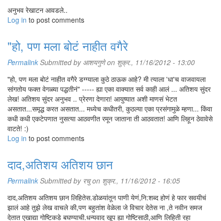
अनुभव रेखाटन आवडले..
Log in
to post comments
"हो, पण मला बोटं नाहीत वगैरे
Permalink
Submitted by
आशयगुणे
on शुक्र., 11/16/2012 - 13:00
"हो, पण मला बोटं नाहीत वगैरे डग्ग्याला कुठे ठाऊक आहे? मी त्याला 'धा'च वाजवायला
सांगतोय फक्त वेगळ्या पद्धतीनं" ----- ह्या एका वाक्यात सर्व काही आलं ... अतिशय सुंदर
लेख! अतिशय सुंदर अनुभव .. प्रेरणा देणारा! आयुष्यात अशी माणसं भेटत
असतात...समृद्ध करत असतात... मध्येच कधीतरी, कुठल्या एका प्रसंगामुळे म्हणा... किंवा
कधी कधी एकटेपणात नुसत्या आठवणीत रमून जाताना ती आठवतात! आणि लिहून ठेवावेसे
वाटते! :)
Log in
to post comments
दाद,अतिशय अतिशय छान
Permalink
Submitted by
रचु
on शुक्र., 11/16/2012 - 16:05
दाद,अतिशय अतिशय छान लिहितेस.डोळयांतून पाणी येणं,नि:शब्द होणं हे फार सवयीचं
झालं आहे तुझे लेख वाचले की,पण बहुतांश वेळेला जे विचार देतेस ना ,ते नवीन समज
देतात एखाद्या गोष्टिकडे बघण्याची.धन्यवाद खूप ह्या गोष्टिसाठी,आणि लिहिती रहा