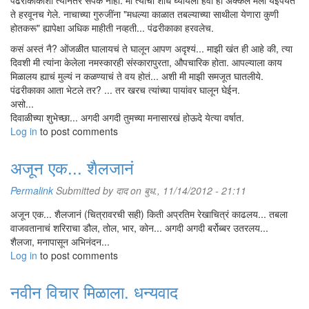
पंढरीकाकांशी त्यानंतर संपर्क नाही. मी त्यांचा शोध घ्यायला हवा ही अक्कल मला येईपर्यंत
ते हरवूनच गेले. नाचाच्या गुरुजींना "मधल्या काळात तबल्याच्या साथीला येणारा कुणी
होतकरू" ह्यापेक्षा अधिक माहीती नव्हती... पंढरीकाका हरवलेच.
कसं अस्तं नै? ओंजळीत घालायचं ते घालून आपण अदृश्यं... माझी खंत ही आहे की, त्या
दिवशी मी त्यांना केलेला नमस्कारही संस्कारापुरता, औपचारिक होता. आपल्याला काय
मिळालय ह्याचं मुल्यं न कळण्याचं ते वय होतं... अशी मी माझी समजूत घातलीये.
पंढरीकाका आता भेटले तर? ... तर खरच त्यांच्या पायांवर घालून घेईन.
असो...
दिवाळीच्या शुभेच्छा... अगदी अगदी तुमच्या मनासारखं होऊदे येत्या वर्षात.
Log in
to post comments
अजून एक... शैलजानं
Permalink
Submitted by
दाद
on बुध., 11/14/2012 - 21:11
अजून एक... शैलजानं (चित्रावरची सही) किती अप्रतिम रेखाचित्रं काढलय... तबला
वाजवतानाचं शरिराचा डौल, तोल, भार, कोन... अगदी अगदी बर्रोब्बर उतरलय...
शैलजा, मनापासून अभिनंदन...
Log in
to post comments
नवीन विचार मिळाला. धन्यवाद