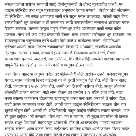
संरक्षणदलांचा सर्वोच्च सेनापती आहे) दीर्घायुष्यासाठी तो टोस्ट प्रस्तावित करतो. मग
व्हाईस प्रेसिडेंट उभा राहून प्रस्तावाला अनुमोदन देताना म्हणतो, ”लेडीज अँड जंटलमेन,
दी प्रेसिडेंट”. मग सगळे आपापल्या जागी उभे राहून ग्लास उचलतात. यावेळी पाईप बॅण्ड
राष्ट्रगीताची धून वाजवतो व ती संपल्यावर सगळे राष्ट्रपतींच्या सन्मानार्थ आपापला ग्लास
रिकामा करतात. यानंतर प्रमुख पाहुणे हॉलमधून बाहेर पडल्यावर बाकी सगळे बाहेर
पडतात. नंतर सर्व जण पाईप बॅण्डपाशी येतात. बॅण्ड आपल्या सर्वोत्कृष्ट धून वाजवतो. मग
बॅण्डप्रमुखाला पाहुण्यांच्या हस्ते बक्षीस दिले जाते व कार्यक्रम संपतो. सेरेमोनिअल
ड्रेसवर आपली तमाम मेडल्स रुबाबदारपणे मिरवणारे अधिकारी, सोबतीला आकर्षक
दिसणार्‍या त्यांच्या बायका, कडक पेहरावामधले ते बॅण्डपथक आणि वेटर्स, मेसची
चमचमणारी क्रोकरी-कटलरी, त्या ट्रॉफीज्, शिस्तीचे तरीही आपलेसे वाटणारे वातावरण
यामुळे ’डिनर-नाईट’ हा एक अविस्मरणीय अनुभव होऊन जातो.
अशा डिनर नाइटचा अनुभव नसेल तर पहिल्यावेळी मोठी तारांबळ उडते. मजेदार अनुभव
येतात. माझ्या पहिल्या डिनर नाईटला तर मी पुरती भांबावून गेले होते. मोठी डिनर नाईट
होती. जवळपास ३५-४० लोक होते. आम्ही त्या ठिकाणी नवीनच होतो. अजून लोकांच्या
ओळखीही झाल्या नव्हत्या. माझे लग्न होऊन तर जेमतेम ३-४ महिने झाले होते. माझा
नवरा बसल्या जागेवरून डोळ्यांच्या खाणाखुणा करत मला काय करायचे ते सांगत होता.
माझी कायम त्याच्यावर नजर होती. त्याची जागा व्हाईस प्रेसिडेंटच्या जवळच तीन-चार
खुर्च्या सोडून होती. आमची ही ’आँखमिचोली’ पाहून व्हाईस प्रेसिडेंट त्याला म्हणाले, “इज
शी युवर वाईफ?” तो म्हणाला, “येस सर”. मग ते म्हणाले, ”मी तुझ्या बायकोला ती केसांचं
कारंजं बांधून फिरायची तेव्हापासून ओळखतो. मीट मी आफ्टरवर्डस्.” माझ्या नवर्‍याला
काहीच कळेना. आता वाटले डिनर नाईटनंतर चांगलेच धारेवर धरले जाणार. डिनर नाईट
संपल्यावर आम्ही दोघे जेव्हा त्यांना भेटलो तेव्हा त्यांना बघितल्यावर मी ओरडलेच,