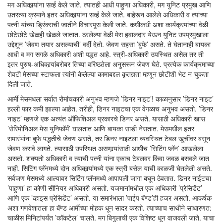
मग अधिकार्‍यांना सर्व्ह केले जाते. त्यातही आधी पाहुणा अधिकारी, मग युनिट प्रमुख आणि
उतरत्या क्रमाने इतर अधिकार्‍यांना सर्व्ह केले जाते. बाहेरून आलेले अधिकारी व त्यांच्या
पत्नी यांच्या ड्रिंक्सची जातीने विचारपूस केली जाते. कधीकधी अशा कार्यक्रमांच्या वेळी
छोटेछोटे खेळही खेळले जातात. ठरलेल्या वेळी मेस हवालदार येऊन युनिट उपप्रमुखाला
उद्देशून ’जेवण तयार असल्याची’ वर्दी देतो. जेवण सहसा ’बुफे’ असते. ते घेतानाही बायका
आधी व मग सगळे अधिकारी अशी पद्धत आहे. स्त्री-अधिकारी उपस्थित असेल तर ती
इतर पुरुष-अधिकार्‍यांबरोबर तिच्या वरिष्ठतेला अनुसरून जेवण घेते. प्रत्येक कार्यक्रमाच्या
शेवटी मेसच्या स्टाफला त्यांनी केलेल्या कामाबद्दल कृतज्ञता म्हणून छोटीशी भेट न चुकता
दिली जाते.
आर्मी मेसमधला सर्वात रोमांचकारी अनुभव म्हणजे ’डिनर नाइट’! काळानुसार ’डिनर नाइट’
हल्ली फार कमी झाल्या आहेत. तरीही, डिनर नाइटचा एक वेगळाच अनुभव असतो. ’डिनर
नाइट’ म्हणजे एक अत्यंत ऑफिशिअल प्रकारचे डिनर असते. यासाठी अधिकारी खास
’सेरिमोनिअल मेस युनिफॉर्म’ घालतात आणि बायका साडी नेसतात. मेसमधील इतर
समारंभांना बुफे पद्धतीचे जेवण असते, तर डिनर नाइटला व्यवस्थित टेबल खुर्चीवर बसून
जेवण करावे लागते. त्यासाठी उपस्थित असणार्‍यांसाठी आधीच ’सिटिंग प्लॅन’ आखलेला
असतो. शक्यतो अधिकारी व त्याची पत्नी यांना एकाच टेबलवर किंवा जवळ बसवले जात
नाही. सिटिंग प्लॅनमध्ये दोन अधिकार्‍यांमध्ये एक स्त्री बसेल याची काळजी घेतलेली असते.
सर्वजण मेसमध्ये आल्यावर सिटिंग प्लॅनमध्ये आपापली जागा बघून ठेवतात. डिनर नाईटचा
’पाहुणा’ हा कोणी सीनियर अधिकारी असतो. यजमानांमधील एक अधिकारी ’प्रेसिडेंट’
आणि एक ’व्हाइस प्रेसिडेंट’ असतो. या समारंभाला ’पाईप बॅण्ड’ही हजर असतो. आकर्षक
अशा गणवेशातला हा बॅण्ड आर्मीच्या मोहक धून सादर करतो. त्याच्याच साथीने साधारणत:
चाळीस मिनिटांपर्यंत ’कॉकटेल’ चालते. मग बिगुलाची एक विशिष्ट धून वाजवली जाते. याचा