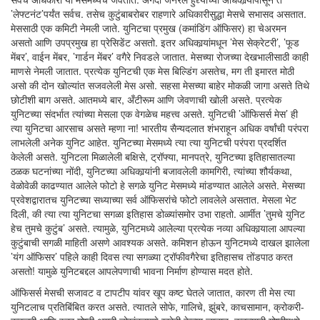
’लेफ्टनंट’पर्यंत सर्वच. तसेच कुटुंबाबरोबर राहणारे अधिकारीसुद्धा मेसचे सभासद असतात.
मेससाठी एक कमिटी नेमली जाते. युनिटचा प्रमुख (कमांडिंग ऑफिसर) हा चेअरमन
असतो आणि उपप्रमुख हा प्रेसिडेंट असतो. इतर अधिकार्‍यांमधून ’मेस सेक्रेटरी’, ’फूड
मेंबर’, वाईन मेंबर, ’गार्डन मेंबर’ वगैरे निवडले जातात. मेसच्या रोजच्या देखभालीसाठी काही
माणसे नेमली जातात. प्रत्येक युनिटची एक मेस बिल्डिंग असतेच, मग ती इमारत मोठी
असो की दोन खोल्यांत सजवलेली मेस असो. सहसा मेसच्या बाहेर मोकळी जागा असते तिथे
छोटीशी बाग असते. आतमध्ये बार, अँटीरूम आणि जेवणाची खोली असते. प्रत्येक
युनिटच्या संदर्भात त्यांच्या मेसला एक वेगळेच महत्त्व असते. युनिटची ’ऑफिसर्स मेस’ ही
त्या युनिटचा आरसाच असते म्हणा ना! भारतीय सैन्यदलात शंभराहून अधिक वर्षांची परंपरा
लाभलेली अनेक युनिट आहेत. युनिटच्या मेसमध्ये त्या त्या युनिटची परंपरा प्रदर्शित
केलेली असते. युनिटला मिळालेली बक्षिसे, ट्रॉफ्या, मानपत्रे, युनिटच्या इतिहासातल्या
ठळक घटनांच्या नोंदी, युनिटच्या अधिकार्‍यांनी बजावलेली कामगिरी, त्यांच्या शौर्यकथा,
वेळोवेळी काढण्यात आलेले फोटो हे सगळे युनिट मेसमध्ये मांडण्यात आलेले असते. मेसच्या
प्रवेशद्वारातच युनिटच्या सध्याच्या सर्व ऑफिसरांचे फोटो लावलेले असतात. मेसला भेट
दिली, की त्या त्या युनिटचा सगळा इतिहास डोळ्यांसमोर उभा राहतो. आर्मीत ’तुमचे युनिट
हेच तुमचे कुटुंब’ असते. त्यामुळे, युनिटमध्ये आलेल्या प्रत्येक नव्या अधिकार्‍याला आपल्या
कुटुंबाची सगळी माहिती असणे आवश्यक असते. कमिशन होऊन युनिटमध्ये दाखल झालेला
’यंग ऑफिसर’ पहिले काही दिवस त्या सगळ्या ट्रॉफीवगैरेचा इतिहासच तोंडपाठ करत
असतो! यामुळे युनिटबद्दल आपलेपणाची भावना निर्माण होण्यास मदत होते.
ऑफिसर्स मेसची सजावट व टापटीप यांवर खूप कष्ट घेतले जातात, कारण ती मेस त्या
युनिटलाच प्रतिबिंबित करत असते. त्यातले सोफे, गालिचे, झुंबरे, काचसामान, क्रोकरी-