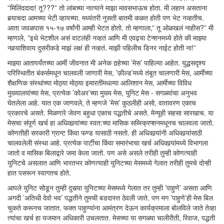
”मिलिंददादा! तू???” तो लांबच्या नात्याने माझा मावसभाऊच होता. मी लहान असताना
बर्‍याचदा आमच्या भेटी व्हायच्या. मध्यंतरी नुसती बातमी कळत होती पण भेट नव्हतीच.
आता जवळपास १५-१७ वर्षांनी आम्ही भेटत होतो. तो म्हणाला,” तू ओळखलं नाहीस?” मी
म्हणाले, ”इथे भेटशील असं वाटलंही नव्हतं आणि मी एवढ्या टेन्शनमध्ये होते की माझ्या
नवर्‍याशिवाय दुसरीकडे माझं लक्षं ही नव्हतं. माझी पहिलीच डिनर नाईट होती ना!”
माझ्या आतापर्यंतच्या आर्मी जीवनात मी अनेक तर्‍हेच्या ’मेस’ पाहिल्या आहेत. युद्धसदृश्य
परिस्थितीत बंकर्समधून चालवली जाणारी मेस, ’फ़ील्ड’मध्ये तंबूत चालणारी मेस, आर्मीच्या
शैक्षणिक संस्थांच्या मोठ्या मोठ्या इमारतींमधल्या आलिशान मेस, आर्मीच्या विविध
मुख्यालयांच्या मेस, प्रत्येक ’कोअर’च्या मुख्य मेस, युनिट मेस - सगळ्यांचा अनुभव
घेतलेला आहे. यात एक जाणवले, ते म्हणजे ’मेस’ कुठलीही असो, वातावरण एकाच
प्रकारचे असते. मिळणारे जेवण बहुधा एकाच पद्धतीचे असते. मेन्यूही सहसा सारखाच. या
मेसचा संपूर्ण खर्च हा अधिकार्‍यांच्या स्वत:च्या मासिक सब्स्क्रिप्शनमधूनच चालवला जातो.
कोणतीही सरकारी ग्रान्ट किंवा फण्ड यासाठी नसतो. ही अधिकार्‍यांनी अधिकार्‍यांसाठी
चालवलेली संस्था आहे. प्रत्येक पार्टीचा किंवा समारंभाचा खर्च अधिकार्‍यांमध्ये विभागला
जातो व मासिक बिलाद्वारे जमा केला जातो. पण असे असले तरीही तुम्ही कोणत्याही
युनिटचे असलात आणि भारतभर कोणत्याही युनिटच्या मेसमध्ये गेलात तरीही तुमचे दोन्ही
हात पसरून स्वागतच होते.
आपले युनिट सोडून तुम्ही दुसर्‍या युनिटच्या मेसमध्ये गेलात तर तुम्ही ’पाहुणे’ असता आणि
अगदी ’अतिथी देवो भव’ पद्धतीने तुमची बडदास्त ठेवली जाते. पण मग ’पाहुणे’ही मेस बिल
चुकते करूनच जातात. फक्त पाहुण्यांना आमंत्रण देऊन कार्यक्रमाला बोलविले जाते तेव्हा
त्यांचा खर्च हा यजमान अधिकारी उचलतात. मेसच्या या सगळ्या चालीरीती, रिवाज, पद्धती