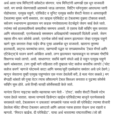
अर्थ आता पाच मिनिटांनी कॉकटेल संपणार. पाच मिनिटांनी आणखी एक धून वाजवली
जाते. मग सगळे जेवणासाठी आतमध्ये जाऊ लागतात. सिटिंग प्लॅननुसार आपापल्या जागी
पोहोचतात. प्रमुख पाहुणे, प्रेसिडेंट व युनिट प्रमुख सर्वांत शेवटी येतात व आयताकृती
टेबलाच्या मुख्य भागी बसतात, तर व्हाइस प्रेसिडेंट हा टेबलाच्या दुसर्‍या टोकाला बसतो.
सर्वजण स्थानापन्न झाल्यावर मग कडक गणवेशातल्या वेटर्सद्वारे जेवण सर्व्ह केले जाते.
त्यांच्या सर्व हालचालींमध्ये कमालीचा समन्वय असतो. ते एकाच वेळी सर्व्हिंग सुरू करतात
आणि संपवतातही. प्रत्येकाकडे समसमान अधिकार्‍यांची जबाबदारी दिलेली असते. जेवण
सहसा तीन-चार कोर्सचे असते. प्रत्येक कोर्स सर्व्ह करून झाल्यावर जेव्हा प्रमुख पाहुणे
खाणे सुरू करतात तेव्हा पाईप बॅण्ड पुन्हा आकर्षक धून वाजवतो. खाताना तुमच्या
हालचाली, काट्या-चमच्यांचा वापर, खाण्याची पद्धत या सगळ्यामध्येच ’टेबल मॅनर्स आणि
एटिकेट्‌स्‌’चे पालन करणे अपेक्षित असते. लग्न झाल्यावर नवर्‍याकडून या सगळ्या गोष्टींचे
शिक्षणच घ्यावे लागते. असो. साधारणत: सर्वांचे खाणे संपले आहे हे पाहून प्रमुख पाहुणे
खाणे थांबवतात. (पण तुम्ही मागे राहिलात तरी तुम्हाला प्लेट क्लोज करावीच लागते! (’प्लेट
क्लोज करणे’ म्हणजे प्लेटमध्ये काटा आणि चमचा/सुरी एकमेकांना समांतर असे उभे ठेवणे.)
म्हणून जेवताना तुम्ही प्रमुख पाहुण्यांवर एक नजर ठेवलेली बरी, हे मला नंतर कळले.) मग
बॅण्डही थांबतो की पुन्हा वेटर त्याच कौशल्याने टेबल क्लिअर करतात व पुढच्या कोर्सचे
सर्व्हिंग सुरू होते. असे तिन्ही-चारही कोर्सेससाठी केले जाते.
यानंतर डिनर नाइटचा सर्वांत महत्त्वाचा भाग येतो - ’टोस्ट’. सर्वांत शेवटी रिकामे स्टेम
ग्लास ठेवले जातात. साध्या पाण्याचे डिकॅन्टर व्हाईस प्रेसिडेंटच्या बाजूने प्रत्येकाकडे
सरकवले जाते, टेबलवरून न उचलता! सगळ्यांचे ग्लास भरले की प्रेसिडेंट त्याच्या शेजारी
ठेवलेला मॅलेट तीनदा टेबलवर आपटतो आणि आपला ग्लास हातात घेऊन उभा राहतो व
म्हणतो. “मिस्टर व्हाईस, दी प्रेसिडेंट”. याचा अर्थ भारताच्या राष्ट्रपतींच्या (जो की