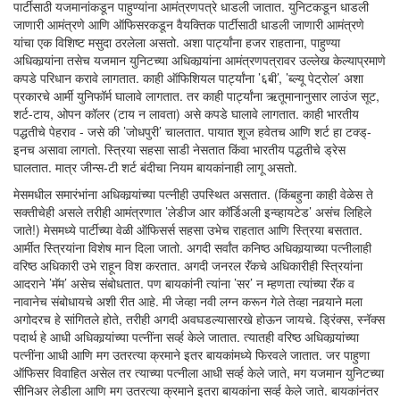
पार्टीसाठी यजमानांकडून पाहुण्यांना आमंत्रणपत्रे धाडली जातात. युनिटकडून धाडली
जाणारी आमंत्रणे आणि ऑफिसरकडून वैयक्तिक पार्टीसाठी धाडली जाणारी आमंत्रणे
यांचा एक विशिष्ट मसुदा ठरलेला असतो. अशा पार्ट्यांना हजर राहताना, पाहुण्या
अधिकार्‍यांना तसेच यजमान युनिटच्या अधिकार्‍यांना आमंत्रणपत्रावर उल्लेख केल्याप्रमाणे
कपडे परिधान करावे लागतात. काही ऑफिशियल पार्ट्यांना ’६बी’, ’ब्ल्यू पेट्रोल’ अशा
प्रकारचे आर्मी युनिफॉर्म घालावे लागतात. तर काही पार्ट्यांना ऋतूमानानुसार लाउंज सूट,
शर्ट-टाय, ओपन कॉलर (टाय न लावता) असे कपडे घालावे लागतात. काही भारतीय
पद्धतीचे पेहराव - जसे की ’जोधपुरी’ चालतात. पायात शूज हवेतच आणि शर्ट हा टक्ड्-
इनच असावा लागतो. स्त्रिया सहसा साडी नेसतात किंवा भारतीय पद्धतीचे ड्रेस
घालतात. मात्र जीन्स-टी शर्ट बंदीचा नियम बायकांनाही लागू असतो.
मेसमधील समारंभांना अधिकार्‍यांच्या पत्नीही उपस्थित असतात. (किंबहुना काही वेळेस ते
सक्तीचेही असले तरीही आमंत्रणात ’लेडीज आर कॉर्डिअली इन्व्हायटेड’ असंच लिहिले
जाते!) मेसमध्ये पार्टीच्या वेळी ऑफिसर्स सहसा उभेच राहतात आणि स्त्रिया बसतात.
आर्मीत स्त्रियांना विशेष मान दिला जातो. अगदी सर्वांत कनिष्ठ अधिकार्‍याच्या पत्नीलाही
वरिष्ठ अधिकारी उभे राहून विश करतात. अगदी जनरल रॅंकचे अधिकारीही स्त्रियांना
आदराने ’मॅम’ असेच संबोधतात. पण बायकांनी त्यांना ’सर’ न म्हणता त्यांच्या रॅंक व
नावानेच संबोधायचे अशी रीत आहे. मी जेव्हा नवी लग्न करून गेले तेव्हा नवर्‍याने मला
अगोदरच हे सांगितले होते, तरीही अगदी अवघडल्यासारखे होऊन जायचे. ड्रिंक्स, स्नॅक्स
पदार्थ हे आधी अधिकार्‍यांच्या पत्नींना सर्व्ह केले जातात. त्यातही वरिष्ठ अधिकार्‍यांच्या
पत्नींना आधी आणि मग उतरत्या क्रमाने इतर बायकांमध्ये फिरवले जातात. जर पाहुणा
ऑफिसर विवाहित असेल तर त्याच्या पत्नीला आधी सर्व्ह केले जाते, मग यजमान युनिटच्या
सीनिअर लेडीला आणि मग उतरत्या क्रमाने इतरा बायकांना सर्व्ह केले जाते. बायकांनंतर