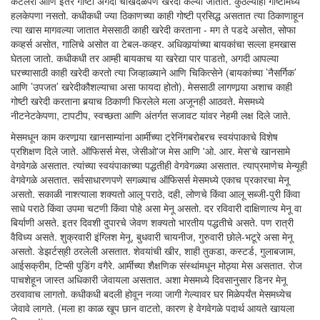
कटलरी आणि इतर गोष्टी अगदी चोखंदळपणे खरेदी केल्या जातात. कुठल्याही गोष्टीमध्ये
हलकेपणा नसतो. कधीकधी ज्या ठिकाणच्या काही गोष्टी प्रसिद्ध असतात त्या ठिकाणाहून
त्या खास मागवल्या जातात मेससाठी काही खरेदी करताना - मग ते पडदे असोत, सोफा
कव्हर्स असोत, गालिचे असोत वा टेबल-कव्हर. अधिकार्‍यांच्या बायकांचा सल्ला हमखास
घेतला जातो. कधीकधी तर आम्ही बायकाच या खरेद्या पार पाडतो, अगदी आपल्या
घरच्यासाठी काही खरेदी करतो त्या जिव्हाळ्याने आणि चिकित्सेने (बायकांच्या ’नैसर्गिक’
आणि ’उपजत’ खरेदीकौशल्याचा असा फायदा होतो). मेससाठी लागणार्‍या अशाच काही
गोष्टी खरेदी करताना बर्‍याच ठिकाणी फिरलेले मला अजूनही आठवते. मेसमध्ये
नीटनेटकेपणा, टापटीप, स्वच्छता आणि अंतर्गत सजावट यांवर नेहमी लक्ष दिले जाते.
मेसमधून काम करणार्‍या खानसाम्यांना आर्मीच्या ट्रेनिंगबरोबरच स्वयंपाकाचे विशेष
प्रशिक्षण दिले जाते. ऑफिसर्स मेस, जेसीओ'ज मेस आणि 'ओ. आर. मेस'चे खानसामे
वेगवेगळे असतात. त्यांच्या स्वयंपाकाच्या पद्धतीही वेगवेगळ्या असतात. त्याप्रमाणेच मेन्यूही
वेगवेगळे असतात. सर्वसाधारणपणे सगळ्याच ऑफिसर्स मेसमध्ये एकाच प्रकारचा मेनू
असतो. सकाळी नाश्त्याला शक्यतो आलू पराठे, दही, लोणचे किंवा आलू सब्जी-पुरी किंवा
साधे पराठे किंवा उपमा चटणी किंवा पोहे असा मेनू असतो. दर रविवारी दाक्षिणात्य मेनू वा
बिर्याणी असते. इतर दिवशी दुपारचे जेवण शक्यतो भारतीय पद्धतीचे असते. पण रात्री
वैविध्य असते. शुक्रवारी इंग्लिश मेनू, बुधवारी चायनीज, गुरुवारी छोले-भटूरे असा मेनू
असतो. डेझर्टस्‌ही ठरलेली असतात. शेवयांची खीर, शाही तुकडा, कस्टर्ड, गुलाबजाम,
आईसक्रीम, टिप्सी पुडिंग वगैरे. आर्मीच्या शैक्षणिक संस्थांमधून मोठ्या मेस असतात. रोज
पाचशेहून जास्त अधिकारी जेवायला असतात. अशा मेसमध्ये दिवसानुसार डिनर मेनू
ठरवावाच लागतो. कधीकधी बदली होवून नव्या जागी गेल्यावर घर मिळेपर्यंत मेसमध्येच
जेवावे लागते. (मला हा काळ खूप छान वाटतो, कारण हे वेगवेगळे पदार्थ आयते खायला