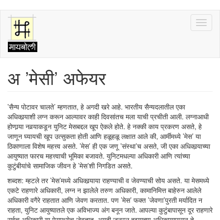
Skip
Toggl
to
naviga
main
content
अ ’मेसी’ अफेयर
’सैन्य पोटावर चालते’ म्हणतात, हे अगदी खरे आहे. भारतीय सैन्यदलातील एका
अधिकार्‍याशी लग्न करून आल्यावर काही दिवसांतच मला याची प्रचीती आली. लग्नाआधी
होणार्‍या नवर्‍याकडून युनिट मेसबद्दल खूप ऐकले होते. हे नक्की काय प्रकरण असते, हे
जाणून घ्यायची खूप उत्सुकता होती आणि हळूहळू लक्षात आले की, आर्मीमध्ये ’मेस’ या
ठिकाणाला विशेष महत्त्व असते. ’मेस’ ही एक जणू ’संस्था’च असते, जी एका अधिकार्‍याच्या
आयुष्यात फारच महत्त्वाची भूमिका बजावते. युनिटमधल्या अधिकारी आणि त्यांच्या
कुटुंबीयांचे सामाजिक जीवन हे ’मेस’शी निगडित असते.
शब्दश: म्हटले तर ’मेस’मध्ये अधिकार्‍याया राहण्याची व जेवण्याची सोय असते. या मेसमध्ये
एकटे राहणारे अधिकारी, लग्न न झालेले तरुण अधिकारी, कामानिमित्त बाहेरुन आलेले
अधिकारी वगैरे राहतात आणि जेवण करतात. पण ’मेस’ फक्त ’जेवणा’पुरती मर्यादित न
राहता, युनिट आयुष्यातले एक अविभाज्य अंग बनून जाते. आपल्या कुटुंबापासून दूर राहणारे
सर्वच अधिकारी या मेसमध्येच जेवतात. अगदी जनरल हुद्द्याच्या अधिकार्‍यापासून ते