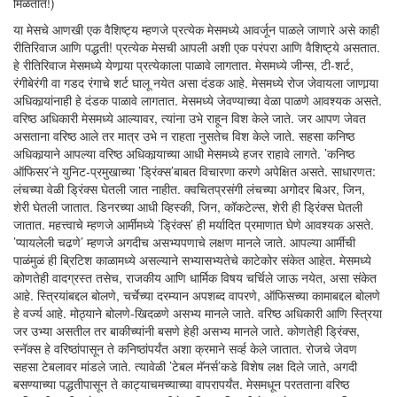
मिळतात!)
या मेसचे आणखी एक वैशिष्ट्य म्हणजे प्रत्येक मेसमध्ये आवर्जून पाळले जाणारे असे काही
रीतिरिवाज आणि पद्धती! प्रत्येक मेसची आपली अशी एक परंपरा आणि वैशिष्ट्ये असतात.
हे रीतिरिवाज मेसमध्ये येणार्‍या प्रत्येकाला पाळावे लागतात. मेसमध्ये जीन्स, टी-शर्ट,
रंगीबेरंगी वा गडद रंगाचे शर्ट घालू नयेत असा दंडक आहे. मेसमध्ये रोज जेवायला जाणार्‍या
अधिकार्‍यांनाही हे दंडक पाळावे लागतात. मेसमध्ये जेवण्याच्या वेळा पाळणे आवश्यक असते.
वरिष्ठ अधिकारी मेसमध्ये आल्यावर, त्यांना उभे राहून विश केले जाते. जर आपण जेवत
असताना वरिष्ठ आले तर मात्र उभे न राहता नुसतेच विश केले जाते. सहसा कनिष्ठ
अधिकार्‍याने आपल्या वरिष्ठ अधिकार्‍याच्या आधी मेसमध्ये हजर राहावे लागते. ’कनिष्ठ
ऑफिसर’ने युनिट-प्रमुखाच्या ’ड्रिंक्स’बाबत विचारणा करणे अपेक्षित असते. साधारणत:
लंचच्या वेळी ड्रिंक्स घेतली जात नाहीत. क्वचितप्रसंगी लंचच्या अगोदर बिअर, जिन,
शेरी घेतली जातात. डिनरच्या आधी व्हिस्की, जिन, कॉकटेल्स, शेरी ही ड्रिंक्स घेतली
जातात. महत्त्वाचे म्हणजे आर्मीमध्ये ’ड्रिंक्स’ ही मर्यादित प्रमाणात घेणे आवश्यक असते.
’प्यायलेली चढणे’ म्हणजे अगदीच असभ्यपणाचे लक्षण मानले जाते. आपल्या आर्मीची
पाळंमुळं ही ब्रिटिश काळामध्ये असल्याने सभ्यासभ्यतेचे काटेकोर संकेत आहेत. मेसमध्ये
कोणतेही वादग्रस्त तसेच, राजकीय आणि धार्मिक विषय चर्चिले जाऊ नयेत, असा संकेत
आहे. स्त्रियांबद्दल बोलणे, चर्चेच्या दरम्यान अपशब्द वापरणे, ऑफिसच्या कामाबद्दल बोलणे
हे वर्ज्य आहे. मोठ्याने बोलणे-खिदळणे असभ्य मानले जाते. वरिष्ठ अधिकारी आणि स्त्रिया
जर उभ्या असतील तर बाकीच्यांनी बसणे हेही असभ्य मानले जाते. कोणतेही ड्रिंक्स,
स्नॅक्स हे वरिष्ठांपासून ते कनिष्ठांपर्यंत अशा क्रमाने सर्व्ह केले जातात. रोजचे जेवण
सहसा टेबलावर मांडले जाते. त्यावेळी ’टेबल मॅनर्स’कडे विशेष लक्ष दिले जाते, अगदी
बसण्याच्या पद्धतीपासून ते काट्याचमच्याच्या वापरापर्यंत. मेसमधून परतताना वरिष्ठ