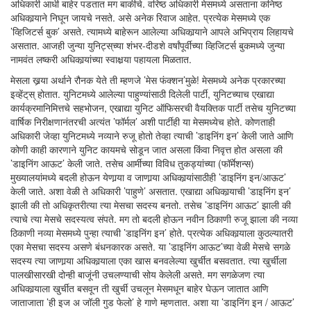
अधिकारी आधी बाहेर पडतात मग बाकीचे. वरिष्ठ अधिकारी मेसमध्ये असताना कनिष्ठ
अधिकार्‍याने निघून जायचे नसते. असे अनेक रिवाज आहेत. प्रत्येक मेसमध्ये एक
’व्हिजिटर्स बुक’ असते. त्यामध्ये बाहेरून आलेल्या अधिकार्‍याने आपले अभिप्राय लिहायचे
असतात. आजही जुन्या युनिट्स्‌च्या शंभर-दीडशे वर्षांपूर्वीच्या व्हिजिटर्स बुकमध्ये जुन्या
नामवंत लष्करी अधिकार्‍यांच्या स्वाक्षर्‍या पहायला मिळतात.
मेसला खर्‍या अर्थाने रौनक येते ती म्हणजे ’मेस फंक्शन’मुळे! मेसमध्ये अनेक प्रकारच्या
इव्हेंट्‌स्‌ होतात. युनिटमध्ये आलेल्या पाहुण्यांसाठी दिलेली पार्टी, युनिटच्याच एखाद्या
कार्यक्रमानिमित्तचे सहभोजन, एखाद्या युनिट ऑफिसरची वैयक्तिक पार्टी तसेच युनिटच्या
वार्षिक निरीक्षणानंतरची अत्यंत ’फॉर्मल’ अशी पार्टीही या मेसमध्येच होते. कोणताही
अधिकारी जेव्हा युनिटमध्ये नव्याने रुजू होतो तेव्हा त्याची ’डाइनिंग इन’ केली जाते आणि
कोणी काही कारणाने युनिट कायमचे सोडून जात असला किंवा निवृत्त होत असला की
’डाइनिंग आऊट’ केली जाते. तसेच आर्मीच्या विविध तुकड्यांच्या (फॉर्मेशन्स)
मुख्यालयांमध्ये बदली होऊन येणार्‍या व जाणार्‍या अधिकार्‍यांसाठीही ’डाइनिंग इन/आऊट’
केली जाते. अशा वेळी ते अधिकारी ’पाहुणे’ असतात. एखाद्या अधिकार्‍याची ’डाइनिंग इन’
झाली की तो अधिकृतरीत्या त्या मेसचा सदस्य बनतो. तसेच ’डाइनिंग आऊट’ झाली की
त्याचे त्या मेसचे सदस्यत्व संपते. मग तो बदली होऊन नवीन ठिकाणी रुजू झाला की नव्या
ठिकाणी नव्या मेसमध्ये पुन्हा त्याची ’डाइनिंग इन’ होते. प्रत्येक अधिकार्‍याला कुठल्यातरी
एका मेसचा सदस्य असणे बंधनकारक असते. या ’डाइनिंग आऊट’च्या वेळी मेसचे सगळे
सदस्य त्या जाणार्‍या अधिकार्‍याला एका खास बनवलेल्या खुर्चीत बसवतात. त्या खुर्चीला
पालखीसारखी दोन्ही बाजूंनी उचलण्याची सोय केलेली असते. मग सगळेजण त्या
अधिकार्‍याला खुर्चीत बसवून ती खुर्ची उचलून मेसमधून बाहेर घेऊन जातात आणि
जाताजाता ’ही इज अ जॉली गुड फेलो’ हे गाणे म्हणतात. अशा या ’डाइनिंग इन / आऊट’