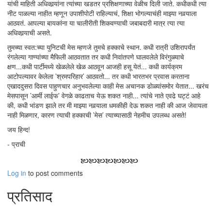
यांची माहिती अधिकार्‍यांना त्यांच्या खडतर प्रशिक्षणाच्या वेळीच दिली जाते. कधीकधी त्या
नीट पाळल्या नाहीत म्हणून उपाशीपोटी राहिल्याचं, शिक्षा भोगल्याचंही माझ्या नवर्‍याला
आठवतं. आपल्या बायकांना या चालीरीती शिकवण्याची जबाबदारी मात्र त्या त्या
अधिकार्‍याची असते.
तुमच्या स्वत:च्या युनिटची मेस म्हणजे तुमचे हक्काचे स्थान. कधी रात्री उशिरापर्यंत
रंगलेल्या गाण्यांच्या मैफिली आठवतात तर कधी निवांतपणे घालवलेले विरंगुळ्याचे
क्षण...कधी पार्टीमध्ये खेळलेले खेळ आठवून आजही हसू येतं... कधी कार्यक्रम
आटोपल्यावर केलेला ’श्रमपरिहार’ आठवतो... तर कधी भारतभर प्रवास करताना
एखाददुसरा दिवस पाहुणचार अनुभवलेल्या काही मेस अचानक डोळ्यांसमोर येतात... खरंच
मेसपासून ’आर्मी लाईफ’ वेगळे काढताच येऊ शकत नाही... त्यांचे नाते एवढे घट्टं आहे
की, कधी भांडण झाले तर मी माझ्या नवर्‍याला धमकीही देऊ शकत नाही की आज जेवायला
नाही मिळणार, कारण त्याची हक्काची ’मेस’ त्याच्यासाठी नेहमीच उपलब्ध असते!
जय हिन्द!
- प्राची
Log in
to post comments
प्रतिसाद