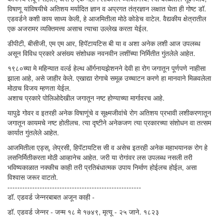
विषाणू यांविषयीचे अतिशय मर्यादित ज्ञान व अप्रगत तंत्रज्ञान लक्षात घेता ही गोष्ट डॉ.
एडवर्डने कशी काय साध्य केली, हे आजमितीला मोठे कोडेच वाटेल. वैद्यकीय क्षेत्रातील
एक अजरामर व्यक्तिमत्त्व असाच त्याचा उल्लेख करता येईल.
डीपीटी, बीसीजी, एम एम आर, हिपॅटायटिस बी या व अशा अनेक लशी आज उपलब्ध
असून विविध प्रकारे असंख्य संशोधक नवनवीन लशींच्या निर्मितीत गुंतलेले आहेत.
१९८०च्या मे महिन्यात वर्ल्ड हेल्थ ऑर्गनायझेशनने देवी हा रोग जगातून पूर्णपणे नाहीसा
झाला आहे, असे जाहीर केले. एखाद्या रोगाचे समूळ उच्चाटन करणे हा मानवाने मिळवलेला
मोठाच विजय म्हणता येईल.
अशाच प्रकारे पोलिओदेखील जगातून नष्ट होण्याच्या मार्गावरच आहे.
यापुढे गोवर व इतरही अनेक विषाणूंचे व सूक्ष्मजीवांचे रोग अतिशय प्रभावी लशीकरणातून
जगातून कायमचे नष्ट होतीलच. त्या दृष्टीने अनेकजण त्या प्रकारच्या संशोधन वा तत्सम
कार्यात गुंतलेले आहेत.
आजमितीला एड्स्, लेप्रसी, हिपॅटायटिस सी व असेच इतरही अनेक महाभयानक रोग हे
लसनिर्मितीकरता मोठी आव्हानेच आहेत. जरी या रोगांवर लस उपलब्ध नसली तरी
भविष्यकाळात नक्कीच काही तरी प्रतिबंधात्मक उपाय निर्माण होईलच होईल, असा
विश्वास जरूर वाटतो.
------------------------------------------------------
डॉ. एडवर्ड जेन्नरबाबत अजून काही -
डॉ. एडवर्ड जेन्नर - जन्म १८ मे १७४९, मृत्यू - २५ जाने. १८२३