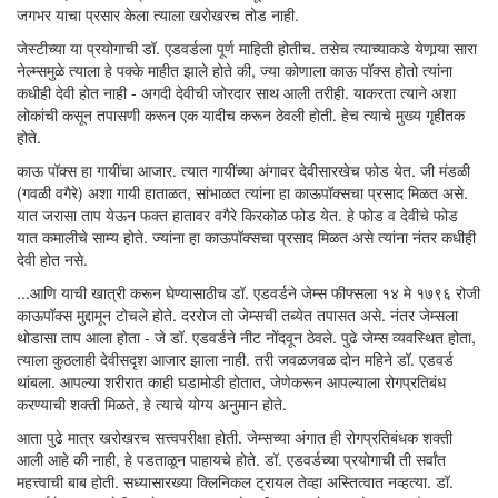
जगभर याचा प्रसार केला त्याला खरोखरच तोड नाही.
जेस्टीच्या या प्रयोगाची डॉ. एडवर्डला पूर्ण माहिती होतीच. तसेच त्याच्याकडे येणार्‍या सारा
नेल्म्समुळे त्याला हे पक्के माहीत झाले होते की, ज्या कोणाला काऊ पॉक्स होतो त्यांना
कधीही देवी होत नाही - अगदी देवीची जोरदार साथ आली तरीही. याकरता त्याने अशा
लोकांची कसून तपासणी करून एक यादीच करून ठेवली होती. हेच त्याचे मुख्य गृहीतक
होते.
काऊ पॉक्स हा गायींचा आजार. त्यात गायींच्या अंगावर देवीसारखेच फोड येत. जी मंडळी
(गवळी वगैरे) अशा गायी हाताळत, सांभाळत त्यांना हा काऊपॉक्सचा प्रसाद मिळत असे.
यात जरासा ताप येऊन फक्त हातावर वगैरे किरकोळ फोड येत. हे फोड व देवीचे फोड
यात कमालीचे साम्य होते. ज्यांना हा काऊपॉक्सचा प्रसाद मिळत असे त्यांना नंतर कधीही
देवी होत नसे.
...आणि याची खात्री करून घेण्यासाठीच डॉ. एडवर्डने जेम्स फीफ्सला १४ मे १७९६ रोजी
काऊपॉक्स मुद्दामून टोचले होते. दररोज तो जेम्सची तब्येत तपासत असे. नंतर जेम्सला
थोडासा ताप आला होता - जे डॉ. एडवर्डने नीट नोंदवून ठेवले. पुढे जेम्स व्यवस्थित होता,
त्याला कुठलाही देवीसदृश आजार झाला नाही. तरी जवळजवळ दोन महिने डॉ. एडवर्ड
थांबला. आपल्या शरीरात काही घडामोडी होतात, जेणेकरून आपल्याला रोगप्रतिबंध
करण्याची शक्ती मिळते, हे त्याचे योग्य अनुमान होते.
आता पुढे मात्र खरोखरच सत्त्वपरीक्षा होती. जेम्सच्या अंगात ही रोगप्रतिबंधक शक्ती
आली आहे की नाही, हे पडताळून पाहायचे होते. डॉ. एडवर्डच्या प्रयोगाची ती सर्वांत
महत्त्वाची बाब होती. सध्यासारख्या क्लिनिकल ट्रायल तेव्हा अस्तित्वात नव्हत्या. डॉ.