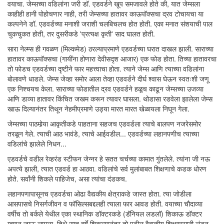
वयाचा. जेम्सच्या वडिलांना जरी डॉ. एडवर्डने खूप समजावले होते की, यात जेम्सला
काहीही हानी पोहोचणार नाही, तरी जेम्सच्या हातावर काऊपॉक्सचा द्रव टोचायचा या
कल्पनेने डॉ. एडवर्डच्या मनाशी जराशी चलबिचलच होत होती. एका मनात संशयाची पाल
चुकचुकत होती, तर दुसरीकडे 'प्रत्यक्ष कृती' साद घालत होती.
सारा नेल्म्स ही गवळण (मिल्कमेड) ठरल्याप्रमाणे एडवर्डच्या घरात दाखल झाली. साराच्या
हातावर काऊपॉक्सचा (गायींना होणारा देवीसदृश आजार) एक फोड होता. तिच्या हातावरचा
तो फोडच एडवर्डच्या दृष्टीने फार महत्त्वाचा होता. त्याने जेम्स आणि त्याच्या वडिलांना
बोलावणे धाडले. जेम्स जेव्हा समोर आला तेव्हा एडवर्डने दीर्घ श्वास घेऊन स्वतःशी जणू
एक निश्चयच केला. साराच्या फोडातील द्रव एडवर्डने हळूच काढून जेम्सच्या उजव्या
आणि डाव्या हातावर किंचित जखम करून त्यावर घासला. थोडासा रडवेला झालेला जेम्स
खाऊ दिल्यानंतर तिथून नेहमीप्रमाणे उड्या मारत मारत खेळायला निघून गेला.
जेम्सच्या पाठमोर्‍या आकृतीकडे पाहताना सहजच एडवर्डला त्याचे बालपण नजरेसमोर
तरळून गेले. त्याची आठ भावंडे, त्याचे आईवडील... एडवर्डच्या लहानपणीच त्याच्या
वडिलांचे झालेले निधन...
एडवर्डचे वडील रेव्हरंड स्टीफन जेन्नर हे सतत चर्चच्या कामात गुंतलेले. त्यांना जी नऊ
अपत्ये झाली, त्यात एडवर्ड हा आठवा. वडिलांचे सर्व मुलांबाबत शिक्षणाचे कडक धोरण
होते. सर्वांनी शिकले पाहिजेच, असा त्यांचा दंडकच.
लहानपणापासूनच एडवर्डचा ओढा वैद्यकीय क्षेत्राकडे जास्त होता. त्या जोडीला
आसपासचे निसर्गजीवन व फॉसिल्सबद्दलही त्याला फार आवड होती. वयाच्या चौदाव्या
वर्षीच तो बर्कले येथील एका स्थानिक डॉक्टरकडे (डॅनियल लडलॉ) शिकाऊ डॉक्टर
म्हणून जाऊ लागला. तिथे सात वर्षे शिकल्यानंतर तो पुढील वैद्यकीय शिक्षणासाठी लंडन