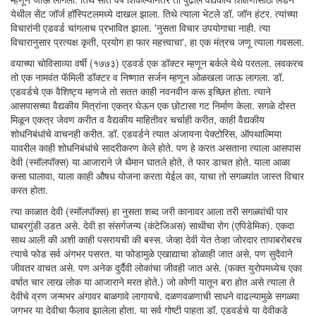
येथील सेंट जॉर्ज हॉस्पिटलमध्ये दाखल झाला. तिथे त्याला भेटले डॉ. जॉन हंटर. त्यांच्या
विचारांनी एडवर्ड चांगलाच प्रभावित झाला. 'नुसता विचार उपयोगाचा नाही. त्या
विचारानुसार प्रत्यक्ष कृती, प्रयोग हा फार महत्त्वाचा', हा एक मंत्रच जणू त्याला गवसला.
वयाच्या चोविसाव्या वर्षी (१७७३) एडवर्ड एक डॉक्टर म्हणून बर्कले येथे परतला. लवकरच
तो एक नामवंत फॅमिली डॉक्टर व निष्णात सर्जन म्हणून ओळखला जाऊ लागला. डॉ.
एडवर्डचे एक वैशिष्ट्य म्हणजे तो सतत काही नवनवीन करू इच्छित होता. त्याने
आसपासच्या वैद्यकीय मित्रांना एकत्र घेऊन एक छोटासा गट निर्माण केला. सगळे दोस्त
मिळून एकत्र जेवण करीत व वैद्यकीय माहितीवर चर्चाही करीत, काही वैद्यकीय
शोधनिबंधांचे वाचनही करीत. डॉ. एडवर्डने त्यात अंजायना पेक्टोरिस, ऑपथाल्मिया
यावरील काही शोधनिबंधांचे सादरीकरण केले होते. पण हे करत असताना त्याला आसपास
देवी (स्मॉलपॉक्स) या आजाराने जे थैमान घातले होते, ते फार डाचत होते. याला आळा
कसा घालावा, याला काही औषध योजना करता येईल का, याचा तो सगळ्यांत जास्त विचार
करत होता.
त्या काळात देवी (स्मॉलपॉक्स) हा नुसता शब्द जरी कानावर आला तरी सगळ्यांची पार
घाबरगुंडी उडत असे. देवी हा संसर्गजन्य (कंटेजिअस) साथीचा रोग (एपिडेमिक). एकदा
साथ आली की अशी काही पसरायची की बस्स. जेव्हा देवी येत तेव्हा जोरदार तापाबरोबरच
त्याचे फोड सर्व अंगभर पसरत. या फोडामुळे एखाद्याचा डोळाही जात असे, पण सुदैवाने
जीवतर वाचत असे. पण अनेक दुर्दैवी लोकांचा जीवही जात असे. (फक्त युरोपमध्येच एका
वर्षात चार लाख लोक या आजाराने मरत होते.) जो कोणी यातून बरा होत असे त्याला ते
देवीचे व्रण जन्मभर अंगावर बाळगावे लागायचे. दळणवळणाची साधने वाढल्यामुळे सगळ्या
जगभर या देवीचा फैलाव झालेला होता. या सर्व गोष्टी पाहता डॉ. एडवर्डचे या देवीकडे