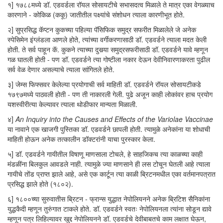
१] १७८८मध्ये डॉ. एडवर्डला रॉयल सोसायटीचे सभासदत्व मिळाले ते मात्र एका वेगळ्याच
कारणाने - कोकिळ (ककू) जातीतील पक्ष्यांचे संशोधन त्याला कारणीभूत होते.
२] सुप्रसिद्ध कॅप्टन कुकच्या पहिल्या पॅसिफिक समुद्र सफरीत मिळालेले जे अनेक
स्पेसिमेन इंग्लंडला आणले होते, त्यांच्या वर्गीकरणासाठी डॉ. एडवर्डने त्याला मदत केली
होती. ते सर्व पाहून कॅ. कुकने त्याच्या दुसर्‍या समुद्रसफरीसाठी डॉ. एडवर्डने यावे म्हणून
गळ घातली होती - पण डॉ. एडवर्डने त्या गोष्टीला नकार देऊन देवीनिवारणाकरता पुढील
सर्व वेळ देणार असल्याचे त्याला सांगितले होते.
३] जेम्स फिफ्सवर केलेल्या प्रयोगाची सर्व माहिती डॉ. एडवर्डने रॉयल सोसायटीकडे
१७९७मध्ये पाठवली होती - पण ती नाकारली गेली. पुढे अजून काही लोकांवर हाच प्रयोग
यशस्वीरीत्या केल्यावर त्याला थोडीफार मान्यता मिळाली.
४]
An Inquiry into the Causes and Effects of the Variolae Vaccinae
या नावाने एक खाजगी पुस्तिका डॉ. एडवर्डने छापली होती. त्यामुळे अनेकांना या शोधाची
माहिती होऊन अनेक तत्कालीन डॉक्टरांनी याचा पुरस्कार केला.
५] डॉ. एडवर्डने गायीतील विषाणू माणसाला टोचले, हे साहजिकच त्या काळच्या काही
मंडळींना बिलकुल आवडले नाही. त्यामुळे ज्या माणसाने ही लस टोचून घेतली आहे त्याला
गायीचे तोंड प्राप्त झाले आहे, असे एक कार्टून त्या काळी ब्रिटनमधील एका वर्तमानपत्रात
प्रसिद्ध झाले होते (१८०२).
६] १८००च्या सुरुवातीस ब्रिटन - फ्रान्स युद्धात नेपोलियनने अनेक ब्रिटिश सैनिकांना
युद्धकैदी म्हणून तुरुंगात टाकले होते. डॉ. एडवर्डने स्वतः नेपोलियनला त्यांना सोडून द्यावे
म्हणून पत्र लिहिल्यावर खुद्द नेपोलियनने डॉ. एडवर्डचे देवीबाबतचे काम लक्षात घेऊन,