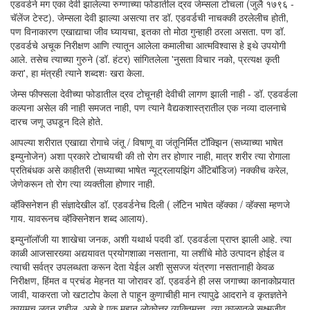
एडवर्डने मग एका देवी झालेल्या रुग्णाच्या फोडातील द्रव जेम्सला टोचला (जुलै १७९६ -
चॅलेंज टेस्ट). जेम्सला देवी झाल्या असत्या तर डॉ. एडवर्डची नाचक्की ठरलेलीच होती,
पण विनाकारण एखाद्याचा जीव घ्यायचा, इतका तो मोठा गुन्हाही ठरला असता. पण डॉ.
एडवर्डचे अचूक निरीक्षण आणि त्यातून आलेला कमालीचा आत्मविश्वास हे इथे उपयोगी
आले. तसेच त्याच्या गुरुने (डॉ. हंटर) सांगितलेला 'नुसता विचार नको, प्रत्यक्ष कृती
करा', हा मंत्रही त्याने शब्दशः खरा केला.
जेम्स फीफ्सला देवीच्या फोडातील द्रव टोचूनही देवीची लागण झाली नाही - डॉ. एडवर्डला
कल्पना असेल की नाही समजत नाही, पण त्याने वैद्यकशास्त्रातील एक नव्या दालनाचे
दारच जणू उघडून दिले होते.
आपल्या शरीरात एखाद्या रोगाचे जंतू / विषाणू वा जंतूनिर्मित टॉक्झिन (सध्याच्या भाषेत
इम्युनोजेन) अशा प्रकारे टोचायची की तो रोग तर होणार नाही, मात्र शरीर त्या रोगाला
प्रतिबंधक असे काहीतरी (सध्याच्या भाषेत न्यूट्रलायझिंग अँटिबॉडिज) नक्कीच करेल,
जेणेकरून तो रोग त्या व्यक्तीला होणार नाही.
व्हॅक्सिनेशन ही संज्ञादेखील डॉ. एडवर्डनेच दिली ( लॅटिन भाषेत व्हॅक्का / व्हॅक्सा म्हणजे
गाय. यावरूनच व्हॅक्सिनेशन शब्द आलाय).
इम्युनॉलॉजी या शाखेचा जनक, अशी यथार्थ पदवी डॉ. एडवर्डला प्राप्त झाली आहे. त्या
काळी आजसारख्या अद्ययावत प्रयोगशाळा नसताना, या लशींचे मोठे उत्पादन होईल व
त्याची सर्वत्र उपलब्धता करून देता येईल अशी सुसज्ज यंत्रणा नसतानाही केवळ
निरीक्षण, हिंमत व प्रचंड मेहनत या जोरावर डॉ. एडवर्डने ही लस जगाच्या कानाकोपर्‍यात
जावी, याकरता जो खटाटोप केला ते पाहून कुणाचीही मान त्यापुढे आदराने व कृतज्ञतेने
कायमच लवून राहील, असे हे एक महान लोकोत्तर व्यक्तिमत्त्व. त्या काळातले सूक्ष्मजीव,