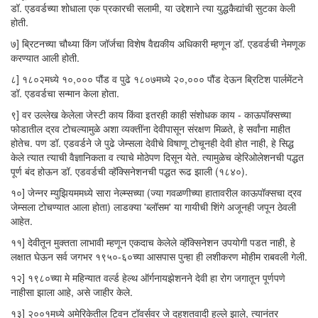
डॉ. एडवर्डच्या शोधाला एक प्रकारची सलामी, या उद्देशाने त्या युद्धकैद्यांची सुटका केली
होती.
७] ब्रिटनच्या चौथ्या किंग जॉर्जचा विशेष वैद्यकीय अधिकारी म्हणून डॉ. एडवर्डची नेमणूक
करण्यात आली होती.
८] १८०२मध्ये १०,००० पौंड व पुढे १८०७मध्ये २०,००० पौंड देऊन ब्रिटिश पार्लमेंटने
डॉ. एडवर्डचा सन्मान केला होता.
९] वर उल्लेख केलेला जेस्टी काय किंवा इतरही काही संशोधक काय - काऊपॉक्सच्या
फोडातील द्रव टोचल्यामुळे अशा व्यक्तींना देवीपासून संरक्षण मिळते, हे सर्वांना माहीत
होतेच. पण डॉ. एडवर्डने जे पुढे जेम्सला देवीचे विषाणू टोचूनही देवी होत नाही, हे सिद्ध
केले त्यात त्याची वैज्ञानिकता व त्याचे मोठेपण दिसून येते. त्यामुळेच व्हेरिओलेशनची पद्धत
पूर्ण बंद होऊन डॉ. एडवर्डची व्हॅक्सिनेशनची पद्धत रूढ झाली (१८४०).
१०] जेन्नर म्युझियममध्ये सारा नेल्म्सच्या (ज्या गवळणीच्या हातावरील काऊपॉक्सचा द्रव
जेम्सला टोचण्यात आला होता) लाडक्या 'ब्लॉसम' या गायीची शिंगे अजूनही जपून ठेवली
आहेत.
११] देवीतून मुक्तता लाभावी म्हणून एकदाच केलेले व्हॅक्सिनेशन उपयोगी पडत नाही, हे
लक्षात घेऊन सर्व जगभर १९५०-६०च्या आसपास पुन्हा ही लशीकरण मोहीम राबवली गेली.
१२] १९८०च्या मे महिन्यात वर्ल्ड हेल्थ ऑर्गनायझेशनने देवी हा रोग जगातून पूर्णपणे
नाहीसा झाला आहे, असे जाहीर केले.
१३] २००१मध्ये अमेरिकेतील ट्विन टॉवर्सवर जे दहशतवादी हल्ले झाले, त्यानंतर