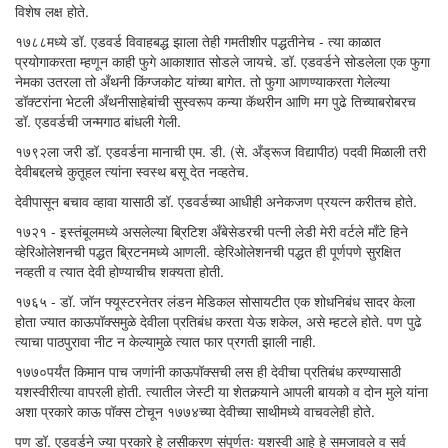
विशेष लक्ष होते.
१७८८मध्ये डॉ. एडवर्ड विवाहबद्ध झाला तेही गमतीशीर पद्धतीनेच - त्या काळात
प्रयोगाकरता म्हणून काही फुगे आकाशात सोडले जायचे. डॉ. एडवर्डने सोडलेला एक फुगा
नेमका उतरला तो अँथनी किंग्जकोट यांच्या बागेत. तो फुगा आणण्याकरता गेलेल्या
डॉक्टरांना भेटली अँथनीसाहेबांची सुस्वरूप कन्या कॅथरीन आणि मग पुढे तिच्याबरोबरच
डॉ. एडवर्डची जन्मगाठ बांधली गेली.
१७९२ला जरी डॉ. एडवर्डना मानाची एम. डी. (से. अँड्रूज विद्यापीठ) पदवी मिळाली तरी
देवीबद्दलचे कुतूहल त्यांना स्वस्थ बसू देत नव्हतेच.
देवीपासून बचाव व्हावा यासाठी डॉ. एडवर्डच्या आधीही अनेकजण प्रयत्न करीतच होते.
१७२१ - इस्तंबूलमध्ये असलेल्या ब्रिटिश अँबेसेडरची पत्नी लेडी मेरी वर्टले माँटे हिने
व्हेरिओलेशनची पद्धत ब्रिटनमध्ये आणली. व्हेरिओलेशनची पद्धत ही पूर्णपणे सुरक्षित
नव्हती व त्यात देवी होण्याचीच शक्यता होती.
१७६५ - डॉ. जॉन फ्यूस्टरनेतर लंडन मेडिकल सोसायटीत एक शोधनिबंध सादर केला
होता ज्यात काऊपॉक्समुळे देवीला प्रतिबंध करता येऊ शकेल, असे म्हटले होते. पण पुढे
त्याचा पाठपुरावा नीट न केल्यामुळे त्यात फार प्रगती झाली नाही.
१७७०पर्यंत किमान पाच जणांनी काऊपॉक्सची लस ही देवीचा प्रतिबंध करण्यासाठी
यशस्वीरीत्या वापरली होती. त्यातील जेस्टी या शेतकर्‍याने आपली बायको व दोन मुले यांना
अशा प्रकारे काऊ पॉक्स टोचून १७७४च्या देवीच्या साथीमध्ये वाचवलेही होते.
पण डॉ. एडवर्डने ज्या प्रकारे हे लसीकरण संपूर्णतः यशस्वी आहे हे समजावले व सर्व