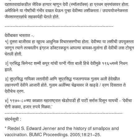
दहशतवाद्यांकडील जैविक हत्यार म्हणून देवी (स्मॉलपॉक्स) हा प्रथम क्रमांकावर होता.
अमेरिकेने या गोष्टीची गंभीर दखल घेऊन पुन्हा देवीच्या लशीकरता / उपाययोजनेकरता
जैवशास्त्रज्ञांचे सहकार्यही घेतले होते.
----------------------------------------------------------------------
देवीबाबत भारतात -.
१] दुसरा बाजीराव हा खूपच आधुनिक विचारसरणीचा होता. देवीच्या या लशीची उपयुक्तता
जाणून त्याने तत्कालीन इंग्रज डॉक्टरकडून आपल्या बायका-मुलांना ही देवीची लस टोचून
घेतली होती.
२] प्रसिद्ध सिनेनट शम्मी कपूर यांची पत्नी गीता बाली हिचे देवीमुळे १९६५मध्ये निधन
झाले.
३] सुप्रसिद्ध गायिका लतादीदी आणि सुप्रसिद्ध गजलगायक गुलाम अली हेदेखील
लहानपणी देवीने आजारी होते. गुलाम अलींच्या चेहर्‍यावर जे खड्डे / व्रण दिसतात ते
देवीचेच व्रण.
४] १९७०-८०च्या काळात महाराष्ट्रात खेडोपाडी ही पाटी सर्रास दिसून यायची - 'देवीचा
रोगी कळवा, हजार रुपये मिळवा.'
----------------------------------------------------------------------------
संदर्भसूची :
* Riedel S. Edward Jenner and the history of smallpox and
vaccination. BUMC Proceedings. 2005;18:21–25.