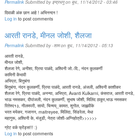
Permalink
Submitted by
इन्द्रधनु
on बुध., 11/14/2012 - 03:46
दिवाळी अंक छान आहे ! अभिनन्दन !
Log in
to post comments
आरती रानडे, मीनल जोशी, शैलजा
Permalink
Submitted by
-शाम
on बुध., 11/14/2012 - 05:13
आरती रानडे,
मीनल जोशी,
शैलजा रेगे, अनीशा, प्रिया पाळंदे, अश्विनी जो.-दि., नंदन कुलकर्णी
कामिनी केंभावी
अभिप्रा, बित्तुबंगा
बित्तुबंगा, नंदन कुलकर्णी, प्रिया पाळंदे, आरती रानडे, अंजली, अश्विनी काशीकर
शैलजा रेगे, प्रिया पाळंदे, अनन्या, अभिप्रा, Avanti Kulkarni, कंसराज, आरती रानडे,
भाऊ नमसकर, दीपांजली, नंदन कुलकर्णी, सुभाष जोशी, मिलिंद ठाकूर,भाऊ नमसकर
रितेश्द१३, नीलमपरी, सायो, चिन्मय्_कामत, शुगोल, जाह्नवीके
भरत मयेकर, गजानन, maitreyee, मिलिंदा, सिंडरेला, मेधा
महागुरू, अश्विनी के, मंजूडी, नेत्रा जोशी-अग्निहोत्री>>>>>>
ग्रेट वर्क फ्रेंड्स!!! :)
Log in
to post comments