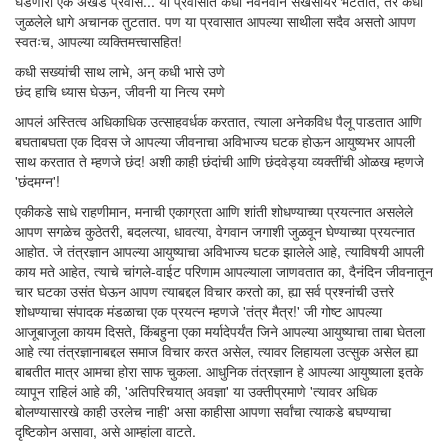
घडणारा एक अखंड प्रवास... या प्रवासात कधी नवनवीन सखेसोयरे भेटतात, तर कधी
जुळलेले धागे अचानक तुटतात. पण या प्रवासात आपल्या साथीला सदैव असतो आपण
स्वतःच, आपल्या व्यक्तिमत्त्वासहित!
कधी सख्यांची साथ लाभे, अन् कधी भासे उणे
छंद हाचि ध्यास घेऊन, जीवनी या नित्य रमणे
आपलं अस्तित्व अधिकाधिक उत्साहवर्धक करतात, त्याला अनेकविध पैलू पाडतात आणि
बघताबघता एक दिवस जे आपल्या जीवनाचा अविभाज्य घटक होऊन आयुष्यभर आपली
साथ करतात ते म्हणजे छंद! अशी काही छंदांची आणि छंदवेड्या व्यक्तींची ओळख म्हणजे
'छंदमग्न'!
एकीकडे साधे राहणीमान, मनाची एकाग्रता आणि शांती शोधण्याच्या प्रयत्नात असलेले
आपण सगळेच कुठेतरी, बदलत्या, धावत्या, वेगवान जगाशी जुळवून घेण्याच्या प्रयत्नात
आहोत. जे तंत्रज्ञान आपल्या आयुष्याचा अविभाज्य घटक झालेले आहे, त्याविषयी आपली
काय मते आहेत, त्याचे चांगले-वाईट परिणाम आपल्याला जाणवतात का, दैनंदिन जीवनातून
चार घटका उसंत घेऊन आपण त्याबद्दल विचार करतो का, ह्या सर्व प्रश्नांची उत्तरे
शोधण्याचा संपादक मंडळाचा एक प्रयत्न म्हणजे 'तंत्र मैत्र!' जी गोष्ट आपल्या
आजूबाजूला कायम दिसते, किंबहुना एका मर्यादेपर्यंत जिने आपल्या आयुष्याचा ताबा घेतला
आहे त्या तंत्रज्ञानाबद्दल समाज विचार करत असेल, त्यावर लिहायला उत्सुक असेल ह्या
बाबतीत मात्र आमचा होरा साफ चुकला. आधुनिक तंत्रज्ञान हे आपल्या आयुष्याला इतके
व्यापून राहिलं आहे की, 'अतिपरिचयात् अवज्ञा' या उक्तीप्रमाणे 'त्यावर अधिक
बोलण्यासारखे काही उरलेच नाही' असा काहीसा आपणा सर्वांचा त्याकडे बघण्याचा
दृष्टिकोन असावा, असे आम्हांला वाटते.