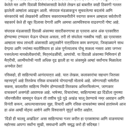
केलेले मत आणि दिवाळी विशेषांकासाठी केलेले लेखन ह्यां बाबतीत काही ठिकाणी गल्लत
झालेली आम्हांला आढळून आली. संपादक मंडळाकडून सुचवलेल्या बदलांचे आणि
संस्कारांचे सर्व लेखकांनी अतिशय सकारात्मकरीतीने स्वागत करून आम्हाला सर्वतोपरी
सहकार्य केले ही खूप दिलासा देणारी आणि आमचा आत्मविश्वास वाढवणारी गोष्ट आहे.
संपादक मंडळासाठी दिवाळी अंकाच्या सादरीकरणाचा हा प्रवास आज अंक प्रकाशित
होण्याच्या टप्प्यावर येऊन पोचला असला, तरी तो संपलेला नक्कीच नाही. ह्या प्रवासात
आम्हाला साथ लाभली अंकासाठी आपुलकीने रात्रंदिवस काम करणार्‍या, जिव्हाळ्याने साथ
देणार्‍या आणि ज्यांच्या मदतीशिवाय हा अंक पूर्णत्वालाच पोचू शकला नसता अशा जगभर
पसरलेल्या मायबोलीकरांची, मित्रमंडळींची, आप्तांची. या दिवाळी अंकाच्या निमित्तानं ही
मैत्रीची, आत्मीयतेची नाती अधिक दृढ झाली हा या अंकामुळे आम्हां सर्वांनाच मिळालेला
अनमोल ठेवा!
रसिकहो, ही साहित्याची आनंदयात्रा आहे. यात लेखक, कलाकारांचा सहभाग जितका
महत्त्वपूर्ण आहे तितकेच रसिक वाचकांचे योगदानही मोलाचे आहे. कोणत्याही भाषेतील
सकस, कालातीत साहित्य निर्माण होण्यासाठी तितकाच अभिरुचिसंपन्न, जाणकार
वाचकवर्ग असणंही आवश्यक आहे. भाषेच्या, विचारांच्या, साहित्याच्या ह्या दिंडीला तुमच्या
जीवनशैलीत सामावून घेऊन ती तशीच पुढे पुढे अखंड चालू ठेवण्याचे नम्र आवाहन आणि
विनंती करून, आपल्यासारख्या सुज्ञ, विचारी आणि रसिक वाचकांच्या समर्थ हातांमध्ये आज
हा अंक आम्ही मोठ्या आशेने आणि विश्वासाने सुपूर्त करीत आहोत.
'दिंडी ही चालवू अखंडित' असा साहित्याचा गजर करीत हा प्रकाशाचा आणि वाङमयाचा
महोत्सव आपणा सर्वांना सुखी, समाधानी आणि समृद्ध करो ही सदिच्छा !