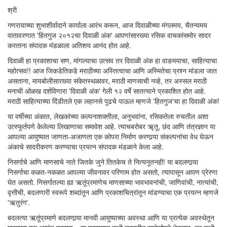
श्री
गणरायाच्या शुभाशीर्वादाने कार्याला आरंभ करून, आज दिवाळीच्या मंगलमय, चैतन्यमय
वातावरणात 'हितगुज २०१२चा दिवाळी अंक' आपणांसारख्या रसिक वाचकांसमोर सादर
करताना संपादक मंडळाला अतिशय आनंद होत आहे.
दिवाळी हा प्रकाशाचा सण, मांगल्याचा उत्सव तर दिवाळी अंक हा वाङमयाचा, साहित्याचा
महोत्सव!! आज जिकडेतिकडे मराठीच्या अस्तित्वाचा आणि अस्मितेचा प्रश्न मांडला जात
असताना, मायबोलीसारख्या संकेतस्थळावर, मराठी माणसाची नव्हे, तर अस्सल मराठी
मनाची ओळख दर्शविणारा 'दिवाळी अंक' गेली १२ वर्षे सातत्याने प्रकाशित होत आहे.
मराठी साहित्याच्या दिंडीतले एक लहानसे पुढचे पाऊल म्हणजे 'हितगुज'चा हा दिवाळी अंक!
या वर्षीच्या अंकात, लेखकांच्या कल्पनाशक्तीला, अनुभवांना, रसिकतेला रुचतील अशा
उत्स्फूर्तपणे केलेल्या लिखाणाचा समावेश आहे. त्याचबरोबर ॠतू, छंद आणि तंत्रज्ञान या
आपल्या आयुष्यात जाणता-अजाणता एक कोपरा निर्माण करणार्‍या संकल्पनांचा वेध घेऊन
अंकाचे सादरीकरण करण्याचा प्रयत्न संपादक मंडळाने केला आहे.
निसर्गाचे आणि माणसाचे नाते जितके जुने तितकेच ते नित्यनूतनही! या बदलणार्‍या
निसर्गाचा कळत-नकळत आपल्या जीवनावर परिणाम होत असतो, त्यापासून आपण प्रेरणा
घेत असतो. निसर्गातल्या ह्या ऋतूंप्रमाणेच माणसाच्या भावभावनांची, जाणिवांची, नात्यांची,
वृत्तीची, बदलणारी स्वरूपे शब्दांतून आणि प्रकाशचित्रांतून मांडण्याचा एक प्रयत्न म्हणजे
'ऋतुरंग'.
बदलत्या ऋतूंप्रमाणे बदलणार्‍या मानवी आयुष्याच्या अवस्था आणि या प्रत्येक अवस्थेतून