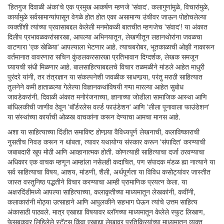
'हितगुज दिवाळी अंका'चे एक प्रमुख आकर्षण म्हणजे 'संवाद'. कलागुणांमुळे, विचारांमुळे,
कार्यामुळे सर्वसामान्यांपासून वेगळे होत होत एका असामान्य उंचीवर जाऊन पोहोचलेल्या
व्यक्तींशी त्यांच्या प्रवासाबद्दल केलेली मनमोकळी बातचीत म्हणजेच 'संवाद'! या अंकात
दिलीप प्रभावळकरांसारखा, आपल्या अभिनयातून, लेखणीतून लहानथोरांना जवळचा
वाटणारा 'एक खेळिया' आपल्याला भेटणार आहे. त्याचबरोबर, भूतकाळाची ओझी नाकारून
वर्तमानात वावरणारा सचिन कुंडलकरसारखा प्रतिभावान दिग्दर्शक, लेखक समजून
घ्यायची संधी मिळणार आहे. बालसाहित्याबद्दलचे विचार तळमळीने मांडले आहेत माधुरी
पुरंदरे यांनी, तर तंत्रज्ञान या संकल्पनेशी जवळीक साधणार्‍या, परंतु मराठी साहित्यात
तुलनेने कमी हाताळल्या गेलेल्या विज्ञानकथांविषयी गप्पा मारल्या आहेत सुबोध
जावडेकरांनी. दिवाळी अंकात मनोरंजनाच्या, ज्ञानाच्या जोडीला सामाजिक आस्था आणि
बांधिलकीची जाणीव ठेवून 'बॉर्डरलेस वर्ल्ड फाउंडेशन' आणि 'लीला पूनावाला फाउंडेशन'
या संस्थांच्या कार्याची ओळख वाचकांना करून देण्याचा आमचा मानस आहे.
अशा या साहित्याच्या दिंडीत समाविष्ट होणार्‍या वैविध्यपूर्ण लेखनाची, कलाविष्काराची
नुसतीच निवड करून न थांबता, त्यावर यथायोग्य संस्कार करून 'संपादित' करण्याची
जबाबदारी खूप मोठी आणि आव्हानात्मक होती. कोणत्याही साहित्याचा दर्जा ठरवण्याचा
अधिकार एक वाचक म्हणून आम्हांला नसेलही कदाचित, पण संपादक मंडळ ह्या नात्याने या
सर्व साहित्याचा विषय, आशय, मांडणी, शैली, अर्थपूर्णता या विविध कसोट्यांवर जास्तीत
जास्त वस्तुनिष्ठ पद्धतीने विचार करण्याचा आम्ही प्रामाणिक प्रयत्न केला. या
अक्षरदिंडीमध्ये आपल्या साहित्याच्या, कलाकृतीच्या माध्यमातून लेखकांनी, कवींनी,
कलाकारांनी मोठ्या उत्साहाने आणि आपुलकीने सहभाग घेऊन त्यांचे उत्तम साहित्य
अंकासाठी पाठवले. मात्र एखाद्या विषयावर ब्लॉगच्या माध्यमातून केलेले स्फुट लिखाण,
फेसबुकवर लिहिलेले स्टॅटस किंवा एखाद्या लेखावर प्रतिक्रियांच्या माध्यमातून व्यक्त