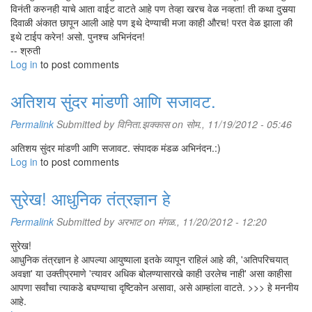
विनंती करुनही याचे आता वाईट वाटते आहे पण तेव्हा खरच वेळ नव्हता! ती कथा दुसर्‍या
दिवाळी अंकात छापून आली आहे पण इथे देण्याची मजा काही औरच! परत वेळ झाला की
इथे टाईप करेन! असो. पुनश्च अभिनंदन!
-- श्रुती
Log in
to post comments
अतिशय सुंदर मांडणी आणि सजावट.
Permalink
Submitted by
विनिता.झक्कास
on सोम., 11/19/2012 - 05:46
अतिशय सुंदर मांडणी आणि सजावट. संपादक मंडळ अभिनंदन.:)
Log in
to post comments
सुरेख! आधुनिक तंत्रज्ञान हे
Permalink
Submitted by
अरभाट
on मंगळ., 11/20/2012 - 12:20
सुरेख!
आधुनिक तंत्रज्ञान हे आपल्या आयुष्याला इतके व्यापून राहिलं आहे की, 'अतिपरिचयात्
अवज्ञा' या उक्तीप्रमाणे 'त्यावर अधिक बोलण्यासारखे काही उरलेच नाही' असा काहीसा
आपणा सर्वांचा त्याकडे बघण्याचा दृष्टिकोन असावा, असे आम्हांला वाटते. >>> हे मननीय
आहे.