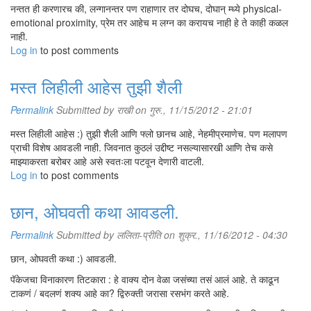
नन्तत ही करणारच की, लन्गानन्तर पण राहाणार तर दोघच, दोघान् म्ध्ये physical-
emotional proximity, प्रेम तर आहेच म लग्न का करायच नाही हे ते काही कळल
नाही.
Log in
to post comments
मस्त लिहीली आहेस तुझी शैली
Permalink
Submitted by
राखी
on गुरु., 11/15/2012 - 21:01
मस्त लिहीली आहेस :) तुझी शैली आणि फ्लो छानच आहे, नेहमीप्रमाणेच. पण मलापण
प्राची विशेष आवडली नाही. जिवनात कुठलं उद्दीष्ट नसल्यासारखी आणि तेच कसे
माझ्याकरता बरोबर आहे असे स्वतःला पटवून देणारी वाटली.
Log in
to post comments
छान, ओघवती कथा आवडली.
Permalink
Submitted by
ललिता-प्रीति
on शुक्र., 11/16/2012 - 04:30
छान, ओघवती कथा :) आवडली.
पॅकेजचा विनाकारण तिटकारा : हे वाक्य दोन वेळा जसंच्या तसं आलं आहे. ते काढून
टाकणं / बदलणं शक्य आहे का? द्विरुक्ती जरासा रसभंग करते आहे.