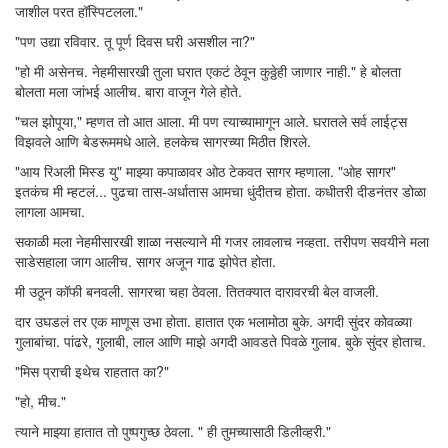
जाशील परत हॉस्पिटलला."
"पण उद्या रविवार. तू पूर्ण दिवस घरी असशील ना?"
"हो मी असेनच. नेहमीसारखी तुला घरात एकटं ठेवून कुठ्ठेही जाणार नाही." हे बोलता
बोलता मला जांभई आलीच. बारा वाजून गेले होते.
"चल झोपूया," म्हणत तो आत आला. मी पण त्याच्यामागून आले. घरातले सर्व लाईट्स
विझवले आणि बेडरूममधे आले. हलकेच सागरच्या मिठीत शिरले.
"आय रिअली मिस्ड यु" माझ्या कपाळावर ओठ टेकवत सागर म्हणाला. "ओह सागर"
इतकंच मी म्हटलं... पुढचा तास-अर्धातास आमचा धुंदीतच होता. कधीतरी दीडनंतर डोळा
लागला आमचा.
सकाळी मला नेहमीसारखी शाळा नसल्याने मी गजर लावलाच नव्हता. तरीपण सवयीने मला
साडेसहाला जाग आलीच. सागर अजून गाढ झोपेत होता.
मी उठून कॉफी बनवली. सागरचा चहा ठेवला. तितक्यात दारावरची बेल वाजली.
दार उघडलं तर एक माणूस उभा होता. हातात एक भलामोठा बुके. अगदी सुंदर कोवळ्या
गुलाबांचा. पांढरे, गुलाबी, लाल आणि माझे अगदी आवडते पिवळे गुलाब. बुके सुंदर होताच.
"मिस प्राची इथेच राहतात का?"
"हो, मीच."
त्याने माझ्या हातात तो पुष्पगुच्छ ठेवला. " ही तुमच्यासाठी डिलीव्हरी."