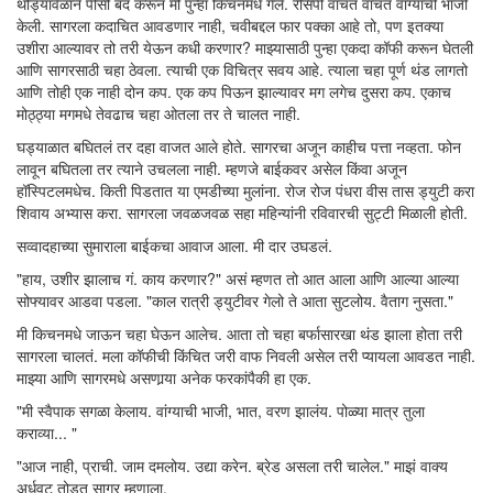
थोड्यावेळाने पीसी बंद करून मी पुन्हा किचनमधे गेले. रेसिपी वाचत वाचत वांग्याची भाजी
केली. सागरला कदाचित आवडणार नाही, चवीबद्दल फार पक्का आहे तो, पण इतक्या
उशीरा आल्यावर तो तरी येऊन कधी करणार? माझ्यासाठी पुन्हा एकदा कॉफी करून घेतली
आणि सागरसाठी चहा ठेवला. त्याची एक विचित्र सवय आहे. त्याला चहा पूर्ण थंड लागतो
आणि तोही एक नाही दोन कप. एक कप पिऊन झाल्यावर मग लगेच दुसरा कप. एकाच
मोठ्ठ्या मगमधे तेवढाच चहा ओतला तर ते चालत नाही.
घड्याळात बघितलं तर दहा वाजत आले होते. सागरचा अजून काहीच पत्ता नव्हता. फोन
लावून बघितला तर त्याने उचलला नाही. म्हणजे बाईकवर असेल किंवा अजून
हॉस्पिटलमधेच. किती पिडतात या एमडीच्या मुलांना. रोज रोज पंधरा वीस तास ड्युटी करा
शिवाय अभ्यास करा. सागरला जवळजवळ सहा महिन्यांनी रविवारची सुट्टी मिळाली होती.
सव्वादहाच्या सुमाराला बाईकचा आवाज आला. मी दार उघडलं.
"हाय, उशीर झालाच गं. काय करणार?" असं म्हणत तो आत आला आणि आल्या आल्या
सोफ्यावर आडवा पडला. "काल रात्री ड्युटीवर गेलो ते आता सुटलोय. वैताग नुसता."
मी किचनमधे जाऊन चहा घेऊन आलेच. आता तो चहा बर्फासारखा थंड झाला होता तरी
सागरला चालतं. मला कॉफीची किंचित जरी वाफ निवली असेल तरी प्यायला आवडत नाही.
माझ्या आणि सागरमधे असणार्‍या अनेक फरकांपैकी हा एक.
"मी स्वैपाक सगळा केलाय. वांग्याची भाजी, भात, वरण झालंय. पोळ्या मात्र तुला
कराव्या... "
"आज नाही, प्राची. जाम दमलोय. उद्या करेन. ब्रेड असला तरी चालेल." माझं वाक्य
अर्धवट तोडत सागर म्हणाला.