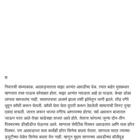
श
निवारची संध्याकाळ. आठवड्यातला माझा अत्यंत आवडीचा वेळ. त्यात बाहेर मुसळधार
म्हणतात तसा पाऊस कोसळत होता. माझा अत्यंत नावडता आहे हा पाऊस. केव्हा डोळा
लागला समजलंच नाही. सव्वापाचचा अलार्म झाला तशी झोपेतून जागी झाले. तोंड वगैरे
धुवून कॉफी करून घेतली. कॉफी घेता घेता दुपारी करून ठेवलेली सामानाची लिस्ट पुन्हा
एकदा वाचली. जास्त करून भाज्या वगैरेच आणायच्या होत्या. सर्व आवरून बाजारात
जाऊन परत आले तेव्हा साडेसहा वाजत आले होते. येताना चांगल्या जुन्या दोन-तीन
पिक्चरच्या डीव्हीडीज घेऊनच आले. सागरला रोमँटीक पिक्चर आवडतात आणि मला हॉरर
पिक्चर. पण आठवडाभर मला कधीही हॉरर सिनेमा बघता येतात. सागरला मात्र त्याच्या
ड्युटीच्या वेळेत सिनेमा बघता येत नाही. म्हणून मुद्दाम सागरच्या आवडीच्या बॉलीवूड