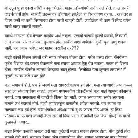
मी उठून पुन्हा एकदा कॉफी बनवून घेतली. माझ्या डोळ्यांमधे पाणी आलं होतं. काल रात्री
दीडनंतरची झोप, सकाळी उठल्यावर डोक्याला झालेला हा विनाकारण त्रास... खरं तर हा
विषय कधी ना कधी निघणारच होता याची खात्री होती. त्यावेळेला मी काय रिअ‍ॅक्ट करेन
याची मात्र खात्री नव्हती.
यामधे सागरला दोष देण्यात काहीच अर्थ नव्हता. एखादी चांगली मुलगी बघावी, तिच्याशी
लग्न करावं, संसार करावा, मुलंबाळं होऊ द्यावीत अशा अपेक्षांना कुणी चूक म्हणू शकत
नाही. पण त्याच अपेक्षा जर माझ्या नसतील तर???
माझी कॉफी पिऊन संपली तरी सागर फोनवर बोलत होता. मधेच हसत होता. गॅलरीच्या
फ्रेंच विंडोज बंद करून घेतल्याने मला त्याचा आवाज ऐकू येत नव्हता. फक्त तो दिसत
होता. गॅलरीत गॅलरीत त्याच्या येरझार्‍या चालू होत्या. कितीवेळ गेला कुणास ठाऊक? मी
नुसती त्याच्याकडे बघत होते.
मला जगायचं होतं. पण हे जगणं मला सागरसोबतपण हवं होतं. मला त्याच्याशी लग्न करून
स्वतःला संपवायचंपण नव्हतं. त्याच्या मध्यमवर्गीय चौकटीमध्ये मला माझं आयुष्य कोंबायचं
नव्हतं. ज्या समाजाला मी काडीची किंमत देत नाही, त्याच समाजाच्या समोर सागरला
मानाने उभं रहायचं होतं. माझी सागरकडून कसलीच अपेक्षा नव्हती. पण त्याला या
नात्याला नाव हवं होतं. प्रेमभंगापेक्षा अपेक्षाभंगाचं दु:ख जास्त मोठं असतं. हा तिढा
सोडवायचा प्रयत्न कसाही केला तरी मी किंवा सागर दोघांपैकी एक किंवा दोघंही कायमचे
दुखावले जाणार...
माझा निर्णय कसाही असला तरी आत कुठेतरी मलाच मारून होणार होता. मीच दुहेरी होत
चालले होते का? सागरवर बेभान प्रेम करणारीपण मीच. त्याला आयुष्यभर साथ देण्याचं