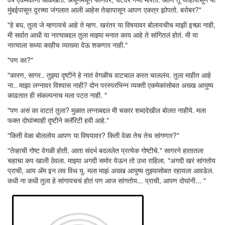
मुंबईपासून दूरच्या जंगलात आली आहेस तेव्हापासून आपण एकत्र झोपतो. बरोबर?"
"हे बघ, तुला जे म्हणायचे आहे ते म्हण. खरंतर या विषयावर बोलायचीच माझी इच्छा नाही,
मी सर्वात आधी या नात्याबद्दल तुला माझ्या मनात काय आहे ते सांगितलं होतं. मी या
नात्याला सध्या काहीच व्याख्या देऊ शकणार नाही."
"पण का?"
"कारण, सागर.. तुझ्या दृष्टीने हे नातं वेगळीच वाटचाल करत चाललंय. तुला माहीत आहे
ना.. माझा लग्नावर विश्वास नाही? दोन परस्परभिन्न व्यक्ती एकमेकांसोबत अख्ख आयुष्य
काढतात ही संकल्पनाच मला पटत नाही. "
"पण असं का वाटतं तुला? मुळात लग्नाबद्दल मी चकार शब्ददेखील बोलत नाहीये. मला
फक्त दोघांच्याही दृष्टीने क्लॅरिटी हवी आहे."
"किती वेळा बोललोय आपण या विषयावर? किती वेळा तेच तेच सांगणार?"
"तेव्हाची गोष्ट वेगळी होती. आता संदर्भ बदललेत प्रत्येक गोष्टीचे." सागरने हातातला
चहाचा कप खाली ठेवला. माझ्या अगदी समोर येऊन तो उभा राहिला. "अगदी खरं सांगतोय
प्राची, आय अ‍ॅम इन लव विथ यु. मला माझं अख्ख आयुष्य तुझ्यासोबत रहायला आवडेल.
कधी ना कधी तुला हे सांगायचचं होतं पण आज सांगतोय... प्राची, आपण दोघांनी... "