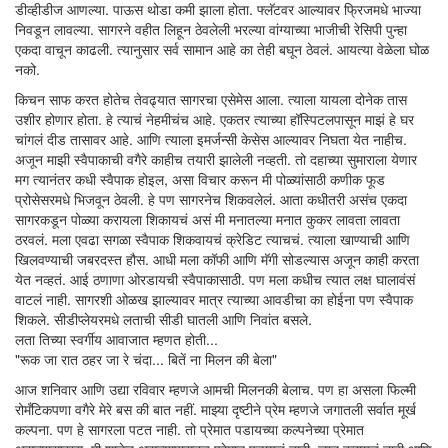
डीव्हीडीज आणल्या. पाऊस थोडा कमी झाला होता. फ्लॅटवर आल्यावर फ्रिजमधे भाज्या
निवडून लावल्या. सागरने वहीत लिहून ठेवलेली भरल्या वांग्याच्या भाजीची रेसिपी पुन्हा
एकदा वाचून काढली. त्यानुसार सर्व सामान आहे का तेही बघून ठेवलं. आयत्या वेळेला घोळ
नको.
किचन साफ करत होतेच तेवढ्यात सागरचा एसेमेस आला. त्याला यायला दोनेक तास
उशीर होणार होता. हे त्याचं नेहमीचंच आहे. एकतर त्याच्या हॉस्पिटलपासून माझं हे घर
चांगलं दीड तासावर आहे. आणि त्याला इमर्जन्सी केसेस आल्यावर निघता येत नाहीच.
अजून माझी स्वैपाकाची वगैरे काहीच तयारी झालेली नव्हती. तो दहाच्या सुमाराला येणार
मग त्यानंतर कधी स्वैपाक होइल, असा विचार करून मी पोळ्यांसाठी कणीक फूड
प्रोसेसरमधे भिजवून ठेवली. हे पण सागरनेच शिकवलेलं. आता कधीतरी असंच एकदा
सागरकडून पोळ्या करायला शिकायचं असं मी मनातल्या मनात कुकर लावता लावता
ठरवलं. मला एवढा सगळा स्वैपाक शिकवायचं क्रेडिट त्याचचं. त्याला खाण्याची आणि
खिलवण्याची जबरदस्त हौस. आधी मला कॉफी आणि मॅगी सोडल्यास अजून काही करता
येत नव्हतं. आई ठणाणा ओरडायची स्वैपाकासाठी. पण मला कधीच त्यात लक्ष घालावंसं
वाटलं नाही. सागरशी ओळख झाल्यावर मात्र त्याच्या आवडीचा का होईना पण स्वैपाक
शिकले. सीडीप्लेयरमधे लताची सीडी घातली आणि निवांत बसले.
लता तिच्या स्वर्गीय आवाजात म्हणत होती...
"रूक जा रात ठहर जा रे चंदा... बितें ना मिलन की बेला"
आज शनिवार आणि उद्या रविवार म्हणजे आमची मिलनकी बेलाच. पण हा असला फिल्मी
रोमँटिकपणा वगैरे मेरे बस की बात नहीं. माझ्या दृष्टीने प्रेम म्हणजे जगातली सर्वात मूर्ख
कल्पना. पण हे सागरला पटत नाही. तो प्रेमात पडायच्या कल्पनेच्या प्रेमात