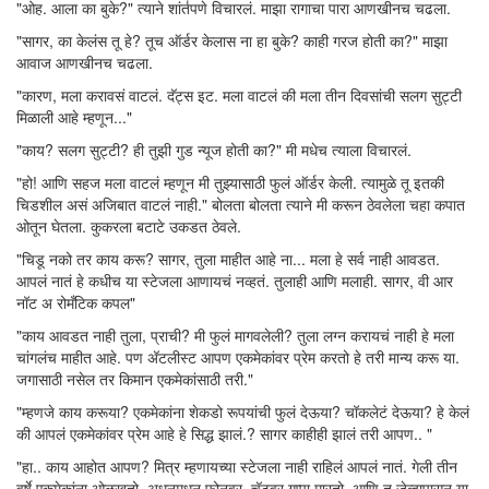
"ओह. आला का बुके?" त्याने शांत॑पणे विचारलं. माझा रागाचा पारा आणखीनच चढला.
"सागर, का केलंस तू हे? तूच ऑर्डर केलास ना हा बुके? काही गरज होती का?" माझा
आवाज आणखीनच चढला.
"कारण, मला करावसं वाटलं. दॅट्स इट. मला वाटलं की मला तीन दिवसांची सलग सुट्टी
मिळाली आहे म्हणून..."
"काय? सलग सुट्टी? ही तुझी गुड न्यूज होती का?" मी मधेच त्याला विचारलं.
"हो! आणि सहज मला वाटलं म्हणून मी तुझ्यासाठी फुलं ऑर्डर केली. त्यामुळे तू इतकी
चिडशील असं अजिबात वाटलं नाही." बोलता बोलता त्याने मी करून ठेवलेला चहा कपात
ओतून घेतला. कुकरला बटाटे उकडत ठेवले.
"चिडू नको तर काय करू? सागर, तुला माहीत आहे ना... मला हे सर्व नाही आवडत.
आपलं नातं हे कधीच या स्टेजला आणायचं नव्हतं. तुलाही आणि मलाही. सागर, वी आर
नॉट अ रोमँटिक कपल"
"काय आवडत नाही तुला, प्राची? मी फुलं मागवलेली? तुला लग्न करायचं नाही हे मला
चांगलंच माहीत आहे. पण अ‍ॅटलीस्ट आपण एकमेकांवर प्रेम करतो हे तरी मान्य करू या.
जगासाठी नसेल तर किमान एकमेकांसाठी तरी."
"म्हणजे काय करूया? एकमेकांना शेकडो रूपयांची फुलं देऊया? चॉकलेटं देऊया? हे केलं
की आपलं एकमेकांवर प्रेम आहे हे सिद्ध झालं.? सागर काहीही झालं तरी आपण.. "
"हा.. काय आहोत आपण? मित्र म्हणायच्या स्टेजला नाही राहिलं आपलं नातं. गेली तीन
वर्षे एकमेकांना ओळखतो. अधूनमधून फोनवर, चॅटवर गप्पा मारतो. आणि तू जेव्हापासून या