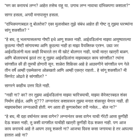
"मग का करायचं लग्न? आहेत तसेच राहू या. उगाच लग्न नावाचा दांभिकपणा कशाला?"
सागर हसला, अगदी मनापासून हसला.
"दांभिकपणाबद्दल तू बोलतेस? एका मुलासोबत तुझे संबंध आहेत ही गोष्ट तू तुझ्या घरच्यांना
सांगू शकशील? "
"हे बघ, तू भलत्यासलत्या गोष्टी इथे आणू शकत नाही. आईवडिलांना माझ्या आयुष्यातल्या
कुठल्या गोष्टी सांगायच्या आणि कुठल्या नाही हा माझा वैयक्तिक प्रश्न. उद्या जर
आईवडिलांनी मला काही विचारले तर मी खोटं बोलणार नाही, याची मात्र खात्री बाळग.
आणि बोलायचचं झालं तर तू तुझ्या आईवडिलांना माझ्याबद्दल काय सांगशील? त्यांना
सांगशील की ही तुमची होणारी सून. शाळेत शिक्षिका आहे हे आठवणीने सांगशील पण गेले
तीन वर्षे आम्ही एकमेकाना ओळखतो आणि आम्ही एकत्र राहतो.. हे सांगू शकशील? मी
सिगरेट ओढते हे सांगशील? "
सागरने काहीच उत्तर दिले नाही.
"नाही ना? का? तर तुझ्या आईवडिलांना माझ्या चारित्र्याची, माझ्या कॅरेक्टरबद्दल शंका
निर्माण होईल. आणि तू??? लग्नानंतर कशावरून तुझ्या मनात शंकासुर येणार नाही. ही
माझ्याबरोबर लग्नाआधी होती. मग आता ही कुणाबरोबर तरी नसेल... बोल ना?"
"हे बघ, मी दहा वर्षानंतर कसा वागेन? लग्नानंतर कसा वागेन याची गॅरंटी आत्ता कुणीही
देऊ शकत नाही, तू कशी वागशील याचीही खात्री कुणीही देऊ शकत नाही. पण आज
काय करायचे आहे ते आपण ठरवू शकतो ना? आजचा दिवस कसा जगायचा हे तर आपल्या
हातात आहे ना?