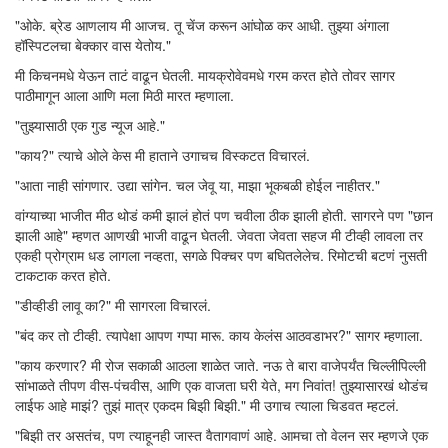
"ओके. ब्रेड आणलाय मी आजच. तू चेंज करून आंघोळ कर आधी. तुझ्या अंगाला
हॉस्पिटलचा बेक्कार वास येतोय."
मी किचनमधे येऊन ताटं वाढून घेतली. मायक्रोवेवमधे गरम करत होते तोवर सागर
पाठीमागून आला आणि मला मिठी मारत म्हणाला.
"तुझ्यासाठी एक गुड न्यूज आहे."
"काय?" त्याचे ओले केस मी हाताने उगाचच विस्कटत विचारलं.
"आता नाही सांगणार. उद्या सांगेन. चल जेवू या, माझा भूकबळी होईल नाहीतर."
वांग्याच्या भाजीत मीठ थोडं कमी झालं होतं पण चवीला ठीक झाली होती. सागरने पण "छान
झाली आहे" म्हणत आणखी भाजी वाढून घेतली. जेवता जेवता सहज मी टीव्ही लावला तर
एकही प्रोग्राम धड लागला नव्हता, सगळे पिक्चर पण बघितलेलेच. रिमोटची बटणं नुसती
टाकटाक करत होते.
"डीव्हीडी लावू का?" मी सागरला विचारलं.
"बंद कर तो टीव्ही. त्यापेक्षा आपण गप्पा मारू. काय केलंस आठवडाभर?" सागर म्हणाला.
"काय करणार? मी रोज सकाळी आठला शाळेत जाते. नऊ ते बारा वाजेपर्यंत चिल्लीपिल्ली
सांभाळते तीपण वीस-पंचवीस, आणि एक वाजता घरी येते, मग निवांत! तुझ्यासारखं थोडंच
लाईफ आहे माझं? तुझं मात्र एकदम बिझी बिझी." मी उगाच त्याला चिडवत म्हटलं.
"बिझी तर असतंच, पण त्याहूनही जास्त वैतागवाणं आहे. आमचा तो वेलन सर म्हणजे एक