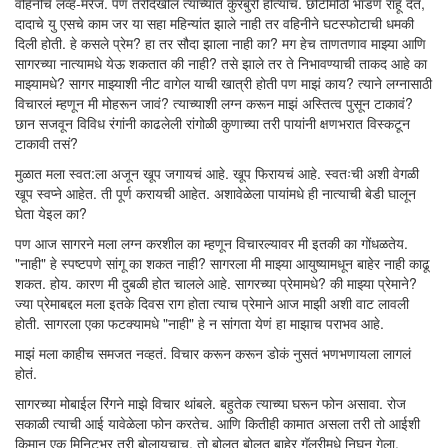
वहिनीचे लव्ह-मॅरेज. पण तरीदेखील त्यांच्यात कुरबुरी होत्याच. छोटीमोठी भांडणे राहू देत,
दादाचे यु एसचे काम जर या सहा महिन्यांत झाले नाही तर वहिनीने घटस्फोटाची धमकी
दिली होती. हे कसले प्रेम? हा तर सौदा झाला नाही का? मग हेच ताणतणाव माझ्या आणि
सागरच्या नात्यामधे येऊ शकतात की नाही? तसे झाले तर ते निभावण्याची ताकद आहे का
माझ्यामधे? सागर माझ्याशी नीट वागेल याची खात्री होती पण माझं काय? त्याने लग्नासाठी
विचारलं म्हणून मी मोहरून जावं? त्याच्याशी लग्न करून माझं अस्तित्व पुसून टाकावं?
छान सजवून विविध रंगांनी काढलेली रांगोळी कुणाच्या तरी पायांनी क्षणभरात विस्कटून
टाकावी तसं?
मुळात मला स्वत:ला अजून खूप जगायचं आहे. खूप फिरायचं आहे. स्वतःची अशी वेगळी
खूप स्वप्ने आहेत. ती पूर्ण करायची आहेत. अशावेळेला पायांमधे ही नात्याची बेडी घालून
घेता येइल का?
पण आज सागरने मला लग्न करशील का म्हणून विचारल्यावर मी इतकी का गोंधळतेय.
"नाही" हे स्पष्टपणे सांगू का शकत नाही? सागरला मी माझ्या आयुष्यामधून बाहेर नाही काढू
शकत. होय. कारण मी दुबळी होत चालले आहे. सागरच्या प्रेमामधे? की माझ्या प्रेमाने?
ज्या प्रेमाबद्दल मला इतके दिवस राग होता त्याच प्रेमाने आज माझी अशी वाट लावली
होती. सागरला एका फटक्यामधे "नाही" हे न सांगता येणं हा माझाच पराभव आहे.
माझं मला काहीच समजत नव्हतं. विचार करून करून डोकं नुसतं भणभणायला लागलं
होतं.
सागरच्या मोबाईल रिंगने माझे विचार थांबले. बहुतेक त्याच्या घरून फोन असावा. रोज
सकाळी त्याची आई यावेळेला फोन करतेच. आणि कितीही कामात असला तरी तो आईशी
किमान एक मिनिटभर तरी बोलायचाच. तो बोलत बोलत बाहेर गॅलरीमधे निघून गेला.