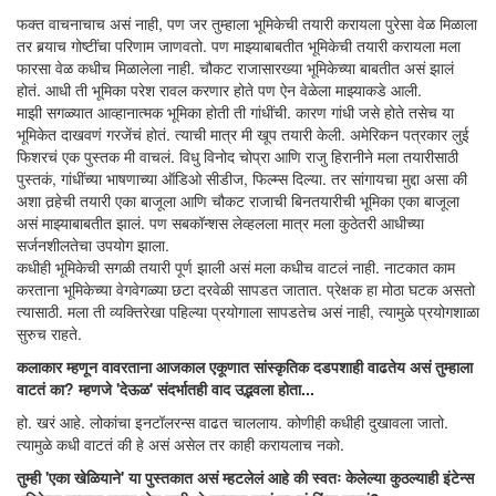
फक्त वाचनाचाच असं नाही, पण जर तुम्हाला भूमिकेची तयारी करायला पुरेसा वेळ मिळाला
तर बर्‍याच गोष्टींचा परिणाम जाणवतो. पण माझ्याबाबतीत भूमिकेची तयारी करायला मला
फारसा वेळ कधीच मिळालेला नाही. चौकट राजासारख्या भूमिकेच्या बाबतीत असं झालं
होतं. आधी ती भूमिका परेश रावल करणार होते पण ऐन वेळेला माझ्याकडे आली.
माझी सगळ्यात आव्हानात्मक भूमिका होती ती गांधींची. कारण गांधी जसे होते तसेच या
भूमिकेत दाखवणं गरजेंचं होतं. त्याची मात्र मी खूप तयारी केली. अमेरिकन पत्रकार लुई
फिशरचं एक पुस्तक मी वाचलं. विधु विनोद चोप्रा आणि राजु हिरानीने मला तयारीसाठी
पुस्तकं, गांधींच्या भाषणाच्या ऑडिओ सीडीज, फिल्म्स दिल्या. तर सांगायचा मुद्दा असा की
अशा तर्‍हेची तयारी एका बाजूला आणि चौकट राजाची बिनतयारीची भूमिका एका बाजूला
असं माझ्याबाबतीत झालं. पण सबकॉन्शस लेव्हलला मात्र मला कुठेतरी आधीच्या
सर्जनशीलतेचा उपयोग झाला.
कधीही भूमिकेची सगळी तयारी पूर्ण झाली असं मला कधीच वाटलं नाही. नाटकात काम
करताना भूमिकेच्या वेगवेगळ्या छटा दरवेळी सापडत जातात. प्रेक्षक हा मोठा घटक असतो
त्यासाठी. मला ती व्यक्तिरेखा पहिल्या प्रयोगाला सापडतेच असं नाही, त्यामुळे प्रयोगशाळा
सुरुच राहते.
कलाकार म्हणून वावरताना आजकाल एकूणात सांस्कृतिक दडपशाही वाढतेय असं तुम्हाला
वाटतं का? म्हणजे 'देऊळ' संदर्भातही वाद उद्भवला होता...
हो. खरं आहे. लोकांचा इनटॉलरन्स वाढत चाललाय. कोणीही कधीही दुखावला जातो.
त्यामुळे कधी वाटतं की हे असं असेल तर काही करायलाच नको.
तुम्ही 'एका खेळियाने' या पुस्तकात असं म्हटलेलं आहे की स्वतः केलेल्या कुठल्याही इंटेन्स