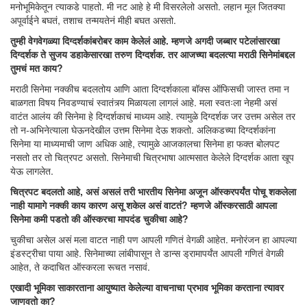
मनोभूमिकेतून त्याकडे पाहतो. मी नट आहे हे मी विसरलेलो असतो. लहान मूल जितक्या
अपूर्वाईने बघतं, तशाच तन्मयतेनं मीही बघत असतो.
तुम्ही वेगवेगळ्या दिग्दर्शकांबरोबर काम केलेलं आहे. म्हणजे अगदी जब्बार पटेलांसारखा
दिग्दर्शक ते सुजय डहाकेसारखा तरुण दिग्दर्शक. तर आजच्या बदलत्या मराठी सिनेमांबद्दल
तुमचं मत काय?
मराठी सिनेमा नक्कीच बदलतोय आणि आता दिग्दर्शकाला बॉक्स ऑफिसची जास्त तमा न
बाळगता विषय निवडण्याचं स्वातंत्र्य मिळायला लागलं आहे. मला स्वतःला नेहमी असं
वाटंत आलंय की सिनेमा हे दिग्दर्शकाचं माध्यम आहे. त्यामुळे दिग्दर्शक जर उत्तम असेल तर
तो न-अभिनेत्याला घेऊनदेखील उत्तम सिनेमा देऊ शकतो. अलिकडच्या दिग्दर्शकांना
सिनेमा या माध्यमाची जाण अधिक आहे, त्यामुळे आजकालचा सिनेमा हा फक्त बोलपट
नसतो तर तो चित्रपट असतो. सिनेमाची चित्रभाषा आत्मसात केलेले दिग्दर्शक आता खूप
येऊ लागलेत.
चित्रपट बदलतो आहे, असं असलं तरी भारतीय सिनेमा अजून ऑस्करपर्यंत पोचू शकलेला
नाही यामागे नक्की काय कारण असू शकेल असं वाटतं? म्हणजे ऑस्करसाठी आपला
सिनेमा कमी पडतो की ऑस्करचा मापदंड चुकीचा आहे?
चुकीचा असेल असं मला वाटत नाही पण आपली गणितं वेगळी आहेत. मनोरंजन हा आपल्या
इंडस्ट्रीचा पाया आहे. सिनेमाच्या लांबीपासून ते डान्स ड्रामापर्यंत आपली गणितं वेगळी
आहेत, ते कदाचित ऑस्करला रूचत नसावं.
एखादी भूमिका साकारताना आयुष्यात केलेल्या वाचनाचा प्रभाव भूमिका करताना त्यावर
जाणवतो का?