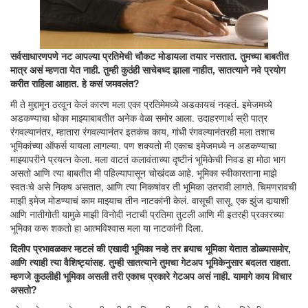
सर्वसाधारणपणे नट आपल्या प्रतिमेची चौकट मोडायला तयार नसतात. तुमच्या बाबतीत
मात्र असं म्हणता येत नाही. तुम्ही कुठंही साचेबध्द झाला नाहीत, सातत्याने नवे प्रयोग
करीत राहिला आहात. हे कसं जमवलंत?
मी ते मुद्दामून ठरवून केलं कारण मला एका प्रतिमेमध्ये अडकायचं नव्हतं. इमेजमध्ये
अडकण्याचा धोका माझ्याबाबतीत अनेक वेळा समोर आला. उदाहरणार्थ स्री पात्र
रंगवल्यानंतर, म्हातारा रंगवल्यानंतर इतकंच काय, गांधी रंगवल्यानंतरही मला तशाच
भूमिकांच्या ऑफर्स यायला लागल्या. पण शक्यतो मी एकाच इमेजमध्ये न अडकण्याचा
माझ्यापरीने प्रयत्न केला. मला वाटतं कलावंताच्या दृष्टीनं भूमिकेची निवड हा मोठा भाग
असतो आणि त्या बाबतीत मी पहिल्यापासून चोखंदळ आहे. भूमिका स्वीकारताना माझे
स्वतःचे असे निकष असतात, आणि त्या निकषांवर ती भूमिका उतरावी लागते. चिमणरावची
माझी इमेज मोडण्याचं काम माझ्याच तीन नाटकांनी केलं. वासूची सासू, एक झुंज वार्‍याशी
आणि नातीगोती यामुळे माझी विनोदी नटाची प्रतिमा तुटली आणि मी इतरही प्रकारच्या
भूमिका करू शकतो हा आत्मविश्वास मला या नाटकांनी दिला.
दिलीप प्रभावळकर म्हटलं की एखादी भूमिका नव्हे तर बर्‍याच भूमिका येतात डोळ्यासमोर,
आणि त्याही त्या वैशिष्ट्यांसह. तुम्ही सातत्याने तुमचा गेटअप भूमिकेनुसार बदलत राहता.
म्हणजे कुठलीही भूमिका असली तरी एकाच प्रकारे गेटअप असं नाही. यामागे काय विचार
असतो?