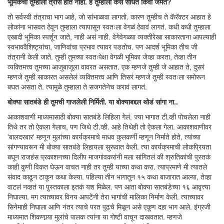
भूमिकेचा तुम्हाला त्रास होत नाही. हे तुम्हाला कसं साधतं किंवा जमतं?
तो सर्वस्वी तंत्राचा भाग आहे, जो सांभाळावा लागतो. कारण तुम्हीच ते कॅरॅक्टर आहात हे
लोकांना भासवत ठेवून तुम्हाला त्यापासून स्वतःला वेगळं ठेवावं लागतं. कधी कधी तुम्हाला
एखादी भूमिका स्पर्शून जाते, नाही असं नाही. वेगेवेगळ्या व्यक्तीरेखा साकारताना आपल्याही
स्वभाववैशिष्ट्यांचा, जाणिवांचा प्रभाव त्यावर पडतोच. पण आदर्श भूमिका तीच जी
तंत्रानी केली जाते. तुम्ही तुमच्या स्वतःपेक्षा वेगळी भूमिका जेव्हा करता, तेव्हा तीन
व्यक्तिमत्त्व तुमच्या आजुबाजूला वावरत असतात. एक म्हणजे तुम्ही जे आहात ते, दुसरं
म्हणजे तुम्ही साकारत असलेलं व्यक्तिमत्त्व आणि तिसरं म्हणजे तुम्ही स्वतःला समोरून
बघत असता ते. त्यामुळे तुम्हाला ते सजगतेनेच करावं लागतं.
बोक्या सातबंडे ही तुमची गाजलेली निर्मिती. या बोक्याबद्दल थोडं सांगा ना..
आकाशवाणी माध्यमासाठी बोक्या सातबंडे लिहिला गेलं. ज्या भागात टी.व्ही पोचलेला नाही
तिथे तर तो ऐकला गेलाच, पण जिथे टी.व्ही. आहे तिथेही तो ऐकला गेला. आकाशवाणीवर
'बालदरबार' म्हणून मुलांच्या कार्यक्रमाचे माधव कुलकर्णी म्हणून निर्माते होते, त्यांच्या
सांगण्यावरून मी बोक्या सातबंडे लिहायला सुरूवात केली. त्या कार्यक्रमाची लोकप्रियता
बघून राजहंस प्रकाशनच्या दिलीप माजगांवकरांनी मला सांगितलं की श्रुतिकांची पुस्तकं
काही कुणी विकत घेऊन वाचत नाही तर तुम्ही याच्या कथा करा. त्याप्रमाणे मी त्यातले
संवाद काढून टाकून कथा केल्या. पहिल्या तीन भागातून १५ कथा बाजारात आल्या, तेव्हा
वाटलं नव्हतं या पुस्तकाला इतकं यश मिळेल. पण आता बोक्या सातबंडेच्या १६ आवृत्त्या
निघाल्या. मग त्याच्यावर विनय आपटेंनी तेरा भागांची मालिका निर्माण केली. त्याच्यावर
सिनेमाही निघाला आणि नंतर त्याचे परत पुढचे मिळून असे एकूण दहा भाग आले. इंग्रजी
माध्यमात शिकणार्‍या मुलांचे पालक त्यांना या गोष्टी वाचून दाखवतात. म्हणजे