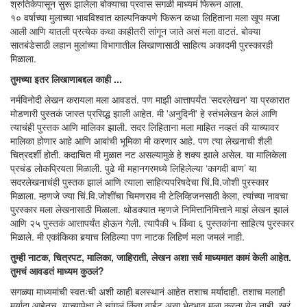
श्रुतिकेपासून सुरू झालेला बोक्याचा प्रवास सगळी माध्यमं फिरून आला.
१० वर्षाच्या मुलाच्या भावविश्वात काल्पनिकपणे फिरून कथा लिहिताना मला खूप मजा
आली आणि यातली प्रत्येक कथा काहीतरी सांगून जाते असं मला वाटतं. बोक्या
सातबंडेसाठी लहान मुलांच्या विभागातील लिखाणासाठी साहित्य अकादमी पुरस्कारही
मिळाला.
तुमच्या इतर लिखाणाबद्दल काही ...
नर्मविनोदी लेखन करायला मला आवडतं. पण माझी आत्तापर्यंत 'सदरलेखन' या प्रकारात
मोडणारी पुस्तकं जास्त प्रसिद्ध झाली आहेत. मी 'अनुदिनी' हे स्तंभलेखन केलं आणि
त्याचंही पुस्तक आणि मालिका झाली. सदर लिहिताना मला माहित नव्हतं की याच्यावर
मालिका होणार आहे आणि आबांची भूमिका मी करणार आहे. पण त्या लेखनाची शैली
चित्रदर्शी होती. कदाचित मी मुळात नट असल्यामुळे हे शक्य झाले असेल. या मालिकेला
प्रचंड लोकप्रियता मिळाली. पुढे मी महानगरमध्ये लिहिलेल्या ‘कागदी बाण’ या
सदरलेखनाचंही पुस्तक झालं आणि त्याला साहित्यपरिषदेचा चिं.वि.जोशी पुरस्कार
मिळाला. म्हणजे ज्या चिं.वि.जोशींचा चिमणराव मी टेलिव्हिजनसाठी केला, त्यांच्या नावचा
पुरस्कार मला लेखनासाठी मिळाला. थोडक्यात म्हणजे निमित्तानिमित्ताने माझं लेखन झालं
आणि २५ पुस्तकं आत्तापर्यंत होऊन गेली. त्यापैकी ५ किंवा ६ पुस्तकांना साहित्य पुरस्कार
मिळाले. मी एकांकिका बर्‍याच लिहिल्या पण नाटक लिहिणं मला जमलं नाही.
तुम्ही नाटक, चित्रपट, मालिका, जाहिराती, लेखन अशा सर्व माध्यमात कामं केली आहेत.
तुमचं आवडतं माध्यम कुठलं?
सगळ्या माध्यमांची स्वतःची अशी काही बलस्थानं आहेत तशाच मर्यादाही. तशाच मलाही
मर्यादा आहेतच. याच्यापेक्षा ते चांगलं किंवा वाईट असा भेदभाव मला करता येत नाही. खरं