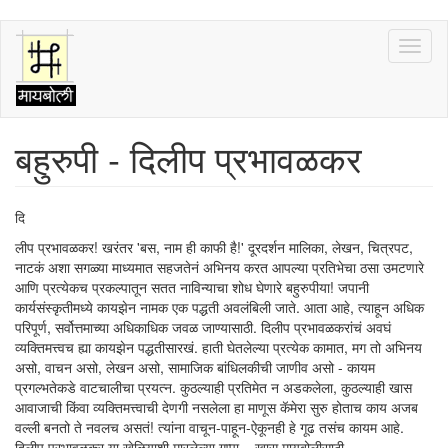
Skip
Toggl
to
naviga
main
content
बहुरुपी - दिलीप प्रभावळकर
दि
लीप प्रभावळकर! खरंतर 'बस, नाम ही काफी है!' दूरदर्शन मालिका, लेखन, चित्रपट,
नाटकं अशा सगळ्या माध्यमात सहजतेनं अभिनय करत आपल्या प्रतिभेचा ठसा उमटणारे
आणि प्रत्येकच प्रकल्पातून सतत नाविन्याचा शोध घेणारे बहुरुपीया! जपानी
कार्यसंस्कृतीमध्ये कायझेन नामक एक पद्धती अवलंबिली जाते. आता आहे, त्याहून अधिक
परिपूर्ण, सर्वोत्तमाच्या अधिकाधिक जवळ जाण्यासाठी. दिलीप प्रभावळकरांचं अवघं
व्यक्तिमत्त्वच ह्या कायझेन पद्धतीसारखं. हाती घेतलेल्या प्रत्येक कामात, मग तो अभिनय
असो, वाचन असो, लेखन असो, सामाजिक बांधिलकीची जाणीव असो - कायम
प्रगल्भतेकडे वाटचालीचा प्रयत्न. कुठल्याही प्रतिमेत न अडकलेला, कुठल्याही खास
आवाजाची किंवा व्यक्तिमत्त्वाची देणगी नसलेला हा माणूस कॅमेरा सुरु होताच काय अजब
वल्ली बनतो ते नवलच असतं! त्यांना वाचून-पाहून-ऐकूनही हे गूढ तसंच कायम आहे.
दिलीप प्रभावळकर या खेळियाशी मारलेल्या गप्पा... खास मायबोलीसाठी.