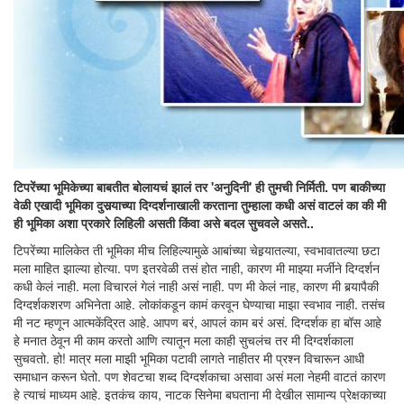
टिपरेंच्या भूमिकेच्या बाबतीत बोलायचं झालं तर 'अनुदिनी' ही तुमची निर्मिती. पण बाकीच्या
वेळी एखादी भूमिका दुसर्‍याच्या दिग्दर्शनाखाली करताना तुम्हाला कधी असं वाटलं का की मी
ही भूमिका अशा प्रकारे लिहिली असती किंवा असे बदल सुचवले असते..
टिपरेंच्या मालिकेत ती भूमिका मीच लिहिल्यामुळे आबांच्या चेहर्‍यातल्या, स्वभावातल्या छटा
मला माहित झाल्या होत्या. पण इतरवेळी तसं होत नाही, कारण मी माझ्या मर्जीने दिग्दर्शन
कधी केलं नाही. मला विचारलं गेलं नाही असं नाही. पण मी केलं नाह, कारण मी बर्‍यापैकी
दिग्दर्शकशरण अभिनेता आहे. लोकांकडून कामं करवून घेण्याचा माझा स्वभाव नाही. तसंच
मी नट म्हणून आत्मकेंद्रित आहे. आपण बरं, आपलं काम बरं असं. दिग्दर्शक हा बॉस आहे
हे मनात ठेवून मी काम करतो आणि त्यातून मला काही सुचलंच तर मी दिग्दर्शकाला
सुचवतो. हो! मात्र मला माझी भूमिका पटावी लागते नाहीतर मी प्रश्न विचारून आधी
समाधान करून घेतो. पण शेवटचा शब्द दिग्दर्शकाचा असावा असं मला नेहमी वाटतं कारण
हे त्याचं माध्यम आहे. इतकंच काय, नाटक सिनेमा बघताना मी देखील सामान्य प्रेक्षकाच्या