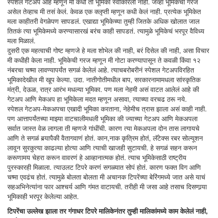
स्पेशल गेटअप आहे म्हणून मी कधी ती भूमिका स्वीकारली नाही. जेव्हा भूमिकेची गरज
असेल तेव्हाच मी तसं केलं. केवळ एक क्लृप्ती म्हणून कधी केलं नाही. प्रत्येक भूमिकेत
मला काहीतरी वेगळेपण सापडलं. एखाद्या भूमिकेच्या तुम्ही जितके अधिक खोलात जाल
तितकं त्या भूमिकेमध्ये करण्यासारखं बरंच काही सापडतं. त्यामुळे भूमिकेचं भरपूर वैविध्य
मला मिळालं.
दुसरी एक महत्वाची गोष्ट म्हणजे हे मला शोभेल की नाही, बरं दिसेल की नाही, असा विचार
मी कधीही केला नाही. भूमिकेची गरज म्हणून मी गोटा करण्यापासून ते कवळी किंवा १२
नंबरचा चष्मा लावण्यापर्यंत सगळं केलेलं आहे. त्याचबरोबरीनं स्पेशल गेटअपविरहित
भूमिकादेखील मी खूप केल्या. उदा. नातीगोतीमधील बाप, सरकारनामामधला सांस्कृतिक
मंत्री, देऊळ, रात्र आरंभ मधल्या भूमिका. पण मला नेहमी असं वाटत आलेलं आहे की
गेटअप आणि मेकअप हा भूमिकेला मदत म्हणून असावा, त्याच्या वरचढ ठरू नये.
स्पेशल गेटअप-मेकअपचा एखादी भूमिका करताना, नेहेमीच त्रास झाला असं काही नाही.
पण आत्तापर्यंतच्या माझ्या वाटचालीमधली भूमिका की ज्याच्या गेटअप आणि मेकअपला
सर्वात जास्त वेळ लागला ती म्हणजे गांधींची. कारण त्या मेकअपला दोन तास लागायचे
आणि ते सगळं बर्‍यापैकी वैतागवाणं होतं. कान,नाक कृत्रिम होतं, लॅटेक्स रबर सोल्यूशन
लावून सुरकुत्या काढल्या होत्या आणि त्याची खाजही सुटायची. हे सगळं सहन करून
करूणामय चेहरा करून वावरणं हे आव्हानात्मक होतं. त्याच भूमिकेसाठी राष्ट्रीय
पुरस्कारही मिळाला. त्याउलट टिपरे करणं सगळ्यात सोपं होतं. कारण फक्त विग आणि
चष्मा एवढंच होतं. त्यामुळे बोलता बोलता मी अचानक टिपरेंच्या बेरिंगमध्ये जात असे याचं
सहअभिनेत्यांना फार आश्चर्य आणि गंमत वाटायची. तरीही मी जसा आहे तसाच दिसणार्‍या
भूमिकाही भरपूर केलेल्या आहेत.
टिपरेंचा उल्लेख झाला तर गंगाधर टिपरे मालिकेनंतर तुम्ही मालिकांमध्ये काम केलेलं नाही,