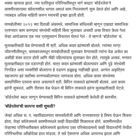
थक्क व्हायला झालं. ज्या प्रतिकूल परिस्थितीमधून मार्ग काढत 'बॉर्डरलेस'ने
काश्मीरसारख्या संवेदनाशील भागात आपलं काम निरलसपणे सुरू ठेवलं होतं आणि आहे,
त्याबद्दल अधिक माहिती करुन घ्यायची इच्छा झाली होती.
मायबोलीच्या २०१२ च्या दिवाळी अंकामधे, सामाजिक बांधिलकी म्हणून एखाद्या सामाजिक
प्रश्नावर काम करणार्‍या संस्थेची माहिती किंवा मुलाखत असावी असा विचार केला गेला
तेव्हा आपोआपच एक नाव प्रामुख्यानं विचारात घेतलं गेलं - ते म्हणजे 'बॉर्डरलेस' चं.
मुलाखतीसाठी वेळ घेण्यासाठी मी श्री. अधिक कदम ह्यांच्याशी बोलले. त्यांच्या व्यग्र
जीवनशैलीमधून, कामकाजामधून मायबोलीसाठी मुलाखत देण्यासाठी त्यांना वेळ असेल का
अशीही शंका वाटत होती आणि मीही पहिल्यांदाच मुलाखत घेत होते, त्यामुळे असावं, मनावर
मुलाखतीबद्दल एक दडपणही होतं. मात्र कदम ह्यांच्याशी बोलल्यावर आणि पुढे संस्थेशी
निगडित अशा व्यक्तींशी बोलताना हे दडपण हळूहळू नाहीसंही झालं. अत्यंत अकृत्रिम
सहजपणा ह्यां सर्वांच्या वागण्याबोलण्यात जाणवला होता. अधिक कदम संस्थेच्या
कामानिमित्त प्रवास करत असल्याने श्री. बिपिन ताकवले ह्यांच्याशी बोलावं, असं कदम
ह्यांनी सुचवलं, आणि रीतसर वेळ घेऊन मी बिपिन ताकवले ह्यांना मुलाखतीसाठी भेटले.
'बॉर्डरलेस' बद्दल जाणून घेण्यासाठी बिपिन ताकवले ह्यांच्याशी केलेली ही बातचीत.
'बॉर्डरलेस'ची कल्पना कशी सुचली?
जेव्हां अधिक स. प. महाविद्यालयात सायकॉलॉजी आणि राज्यशास्त्र हे विषय घेऊन शिकत
होता, तेव्हां कॉलेजमध्ये काश्मीरमधले काही विद्यार्थीही शिकायला होते. काश्मीरमधील
तेव्हाच्या परिस्थितीबाबत कॉलेजमध्ये झालेल्या एका परिसंवादामध्ये काही विद्यार्थ्यांनी तेथील
परिस्थितीचा आँखोदेखा हाल मांडला. ते सर्व ऐकताना अधिक अस्वस्थ झाला आणि