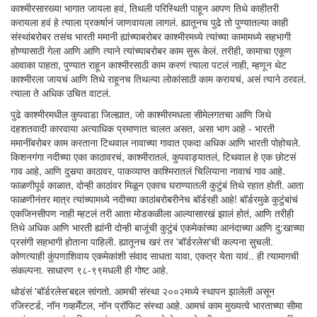
काश्मीरसारख्या भागात जायला हवं, तिथली परिस्थिती पाहून आपण तिथे काहीतरी
करायला हवं हे त्याला प्रकर्षानं जाणवायला लागलं. ह्यातूनच पुढे तो पुण्यातल्या काही
संस्थांबरोबर तसंच भारती ममानी ह्यांच्याबरोबर काश्मीरमध्ये त्यांच्या कामामध्ये सहभागी
होण्यासाठी गेला आणि आणि त्याने त्यांच्याबरोबर काम सुरू केलं. तरीही, कामाचा एकूण
आवाका पाहता, पुण्यात राहून काश्मीरसाठी काम करणं त्याला पटलं नाही, म्हणून थेट
काश्मीरला जायचं आणि तिथे राहूनच तिथल्या लोकांसाठी काम करायचं, असं त्याने ठरवलं.
त्याला ते अधिक उचित वाटलं.
पुढे काश्मीरमधील कुपवाडा जिल्ह्यात, जो काश्मीरमधला सीमेलगतचा आणि जिथे
दहशतवादी कारवाया अत्याधिक प्रमाणात चालत असत, असा भाग आहे - भारती
ममानींबरोबर काम करताना टिथवाल नावाच्या गावात एकदा अधिक आणि भारती पोहोचले.
किशनगंगा नदीच्या एका काठावरचं, काश्मीरातलं, कुपवाड्यातलं, टिथवाल हे एक छोटसं
गाव आहे, आणि दुसर्‍या काठावर, पाकव्याप्त काश्मिरातलं चिलियाना नावाचं गाव आहे.
फाळणीपूर्व काळात, दोन्ही काठांवर मिळून एकाच घराण्यातली कुटुंबं तिथे रहात होती. आता
फाळणीनंतर मात्र त्यांच्यामध्ये नदीच्या काठांबरोबरीनेच बॉर्डरही आहे! बॉर्डरमुळे कुटुंबांचं
एकजिनसीपण नाही म्हटलं तरी आता मोडकळीला आल्यासारखं झालं होतं, आणि तरीही
तिथे अधिक आणि भारती ह्यांनी दोन्ही बाजूंची कुटुंबं एकमेकांच्या आनंदाच्या आणि दु:खाच्या
प्रसंगी सहभागी होताना पाहिली. ह्यातूनच खरं तर 'बॉर्डरलेस'ची कल्पना सुचली.
कोणत्याही कुंपणाशिवाय एकमेकांशी संवाद साधता यावा, एकत्र येता यावं.. ही त्यामागची
संकल्पना. साधारण ९८-९९मधली ही गोष्ट आहे.
थोडंसं 'बॉर्डरलेस'बद्दल सांगतो. आमची संस्था २००२मध्ये स्थापन झालेली असून
रजिस्टर्ड, नॉन गव्हर्मेंटल, नॉन प्रॉफिट संस्था आहे. आमचं काम मुख्यत्वे भारताच्या सीमा