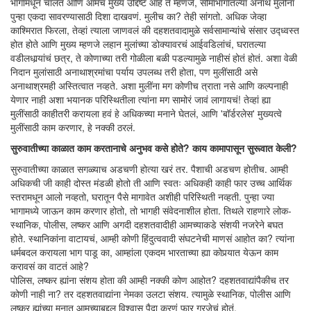
भागांमधून चालतं आणि आमचं मुख्य उद्दिष्ट आहे ते म्हणजे, सीमाभागातल्या अनाथ मुलींना
पुन्हा एकदा सावरण्यासाठी दिशा दाखवणं. मुलीच का? तेही सांगतो. अधिक जेव्हा
काश्मिरात फिरला, तेव्हां त्याला जाणवलं की दहशतवादामुळे सर्वसामान्यांचे संसार उद्ध्वस्त
होत होते आणि मुख्य म्हणजे लहान मुलांच्या डोक्यावरचं आईवडिलांचं, घरातल्या
वडीलधार्‍यांचं छत्र, ते कोणाच्या तरी गोळीला बळी पडल्यामुळे नाहीसं होतं होतं. अशा वेळी
निदान मुलांसाठी अनाथाश्रमांचा पर्याय उपलब्ध तरी होता, पण मुलींसाठी असे
अनाथाश्रमही अस्तित्वात नव्हते. अशा मुलींना मग कोणीच त्राता नसे आणि कल्पनाही
येणार नाही अशा भयानक परिस्थितीला त्यांना मग सामोरं जावं लागायचं! तेव्हां ह्या
मुलींसाठी काहीतरी करायला हवं हे अधिकच्या मनाने घेतलं, आणि 'बॉर्डरलेस' मुख्यत्वे
मुलींसाठी काम करणार, हे नक्की ठरलं.
सुरुवातीच्या काळात काम करतानाचे अनुभव कसे होते? काय कामापासून सुरूवात केली?
सुरुवातीच्या काळात सगळ्याच अडचणी होत्या खरं तर. पैशाची अडचण होतीच. आम्ही
अधिकची जी काही दोस्त मंडळी होतो ती आणि स्वतः अधिकही काही फार उच्च आर्थिक
स्तरामधून आलो नव्हतो, घरातून पैसे मागावेत अशीही परिस्थिती नव्हती. पुन्हा ज्या
भागामध्ये जाऊन काम करणार होतो, तो भागही संवेदनाशील होता. तिथले राहणारे लोक-
स्थानिक, पोलीस, लष्कर आणि अगदी दहशतवादीही आमच्याकडे संशयी नजरेने बघत
होते. स्थानिकांना वाटायचं, आम्ही कोणी हिंदुत्ववादी संघटनेची माणसं आहोत का? त्यांना
धर्मबदल करायला भाग पाडू का, आम्हांला एकदम भारताच्या ह्या कोपर्‍यात येऊन काम
करावसं का वाटतं आहे?
पोलिस, लष्कर ह्यांना संशय होता की आम्ही नक्की कोण आहोत? दहशतवाद्यांपैकीच तर
कोणी नाही ना? तर दहशतवाद्यांना नेमका उलटा संशय. त्यामुळे स्थानिक, पोलीस आणि
लष्कर ह्यांच्या मनात आमच्याबद्दल विश्वास पैदा करणं फार गरजेचं होतं.