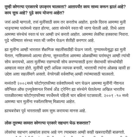
तुम्ही कोणत्या प्रकारचे उपक्रम चालवता? आतापर्यंत काय साध्य करून झालं आहे?
काय सुरू आहे? पुढे काय योजना आहेत?
जसं आधी म्हणालो, तसं मुलींसाठी काम तर करतोच आहोत. इतके दिवस आमच्या मुली
भाड्याच्या घरांमध्ये राहत होत्या, आता संस्थेने स्वतःची जागा घेतली आहे. तिथे आता
आमच्या संस्थेचं स्वतःचं घर आम्ही उभं करतो आहोत. आमच्या लेकींचा हक्काचा निवारा.
पुढे भविष्यात संस्था स्वतःची जमीन घेऊन शेतीही करणार आहे.
ह्या मुलींना आम्ही भारतात शैक्षणिक सहलींसाठीही घेऊन जातो. पुण्यामध्येसुद्धा ह्या मुली
येतात, नाशिकमध्ये आल्या होत्या, सुरुवातीला आमच्या ओळखींच्या घरांमधून आम्ही त्यांची
सोय करायचो, आता मुलींच्या राहण्याची सोय करण्यासाठी इतर सेवाभावी संस्थांचीही
आम्हाला मदत होते. मुलींची दृष्टी अधिक व्यापक बनावी, भारताची त्यांना ओळख व्हावी हा
उद्देश अशा सहलींमागे असतो. वेगवेगळी वर्कशॉप्स्‌ आम्ही त्यांच्यासाठी चालवतो.
मध्यंतरी २००८मध्ये फोटोग्राफीच्या वर्कशॉपमध्ये भाग घेऊन आमच्या मुलींनी नॅशनल
कौन्सिल ऑफ ए़ज्युकेशनल रिसर्च अँड ट्रेनिंग ह्या संस्थेने घेतलेल्या अखिल भारतीय
पातळीवरच्या फोटोग्राफीच्या स्पर्धेमध्ये पहिली चार बक्षिसं पटकावली. २००९ -१० मध्ये
आमच्या चार मुलींना स्कॉलरशिप्स्‌ मिळाल्या आहेत.
ह्याचबरोबर पूर्व भारतातही काम सुरू करायचा मानस आहे.
लोक तुमच्या कामात कोणत्या प्रकारे सहभाग घेऊ शकतात?
लोकांचा सहभाग आम्हांला हवाच आहे पण त्याबाबत आम्ही काही खबरदारीही बाळगतो.