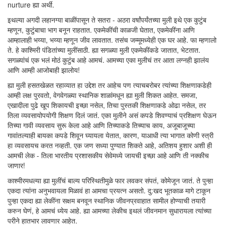
nurture ह्या अर्थी.
इथल्या अगदी लहानग्या बाळींपासून ते सतरा - अठरा वर्षांपर्यंतच्या मुली इथे एक कुटुंब
म्हणून, कुटुंबाचा भाग बनून राहतात. एकमेकींची काळजी घेतात, एकमेकींना आणि
आम्हालाही भय्या, भय्या म्हणून जीव लावतात. तसंच जम्मूमध्येही एक घर आहे. फा म्हणालो
ते. हे काश्मिरी पंडितांच्या मुलींसाठी. ह्या सगळ्या मुली एकमेकींकडे जातात, भेटतात.
सगळ्यांचं एक भलं मोठं कुटुंब आहे आमचं. आमच्या एका मुलीचं तर आता लग्नही झालंय
आणि आम्ही आजोबाही झालोय!
ह्या मुली हसतखेळत रहाव्यात हा उद्देश तर आहेच पण त्याचबरोबर त्यांच्या शिक्षणाकडेही
आम्ही लक्ष पुरवतो, वेगवेगळ्या स्थानिक शाळांमधून ह्या मुली शिकत आहेत. समजा,
एखादीला पुढे खूप शिकायची इच्छा नसेल, तिचा पुस्तकी शिक्षणाकडे ओढा नसेल, तर
तिला व्यवसायोपयोगी शिक्षण दिलं जातं. एका मुलीने असं कपडे शिवण्याचं प्रशिक्षण घेऊन
तिच्या गावी व्यवसाय सुरू केला आहे आणि तिच्याकडे तिच्याच काय, अजूबाजूच्या
गावांतल्याही बायका कपडे शिवून घ्यायला येतात, कारण, याआधी त्या भागात कोणी स्त्री
हा व्यवसायच करत नव्हती. एक जण सध्या पुण्यात शिकते आहे, अतिशय हुशार अशी ही
आमची लेक - तिला भारतीय प्रशासकीय सेवेमध्ये जायची इच्छा आहे आणि ती नक्कीच
जाणार!
काश्मीरमधल्या ह्या मुलींचं बाल्य परिस्थितीमुळे फार लवकर संपतं, कोमेजून जातं. ते पुन्हा
एकदा त्यांना अनुभवायला मिळावं हा आमचा प्रयत्न असतो. दु:खद भूतकाळ मागे टाकून
पुन्हा एकदा ह्या लेकींना सक्षम बनवून स्थानिक जीवनप्रवाहात सामील होण्याची तयारी
करुन घेणं, हे आमचं ध्येय आहे. ह्या आमच्या लेकीच इथलं जीवनमान सुधारायला त्यांच्या
परीने हातभार लावणार आहेत.