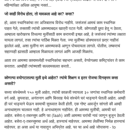
महिन्यांपेक्षा अधिक आयुष्य नसतं...
जो काही विरोध होता, तो मावळला आहे का? कसा?
हो, आता स्थानिकांचा तर अजिबातच विरोध नाहीये. जसंजसं आमचं काम स्थानिक
पाहत गेले, तसतशी त्यांची आमच्याबद्दल खात्री पटत गेली. कोणताही छुपा हेतू न ठेवता,
आम्हाला खरोखरच तिथल्या मुलींसाठी काम करायची इच्छा आहे, हे जसंजसं त्यांच्या लक्षात
यायला लागलं, तसा त्यांचा पाठिंबा मिळत गेला. ज्या मुलींच्या डोक्यावरलं छत्र नाहीसं
झालेलं आहे, अशा मुलींना मग आमच्याकडे आणून पोचवायला लागले. पोलीस, लष्कराचं
सहाय्यही ह्यासाठी आम्हाला मिळायला लागलं आणि आजही मिळतंय.
आता तर आमच्या कामामध्येही स्थानिकांचा सहभाग असतो, वेगवेगळ्या कमिट्यांवर ते काम
करतात. आम्हीही त्यांच्याशी सल्लामसलत करतो..
कोणत्या वयोगटातल्या मुली इथे आहेत? त्यांचे शिक्षण व इतर रोजचा दिनक्रम कसा
असतो?
सध्या संस्थेमध्ये १५० मुली आहेत, त्यांची काळजी घ्यायला ३० जणांचा स्थानिक कर्मचारी
वर्ग आहे. कुपवाडा, अनंतनाग आणि बिरवाह येथे संस्थेने घरं भाड्याने घेतली आहेत. आम्ही
ही घरं भाड्याने घेऊन कामाची सुरूवात केली होती. एक गोष्ट आवर्जून सांगतो की आम्ही
अनाथाश्रम चालवत नाही. हे अनाथाश्रम नाहीयेत. ही आमच्या मुलींची, आमची घरं
आहेत. बसेरा-ए-तबस्सुम आणि फा (faah) अशी आमच्या घरांची नावं जाणून बुजून ठेवली
आहेत. बसेरा-ए-तबस्सुमचा अर्थ आहे, हास्याचं माहेरघर. आमच्या लेकींच्या निर्मळ हास्याचं
माहेरघर. हा असा अर्थ या नावातून अभिप्रेत आहे. फा चा अर्थ आहे जोपासना - to