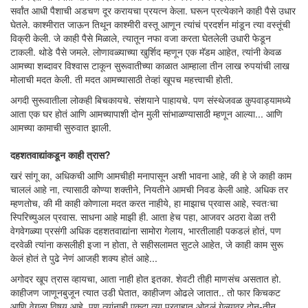
सर्वांत आधी पैशाची अडचण दूर करायचा प्रयत्न केला. घरून प्रत्येकाने काही पैसे उधार
घेतले. काश्मीरात जाऊन तिथून काश्मीरी वस्तू आणून त्यांचं प्रदर्शन मांडून त्या वस्तूंची
विक्री केली. जे काही पैसे मिळाले, त्यातून नफा वजा करता घेतलेली उधारी फेडून
टाकली. थोडे पैसे जमले. लोणावळ्याच्या खुर्शिद म्हणून एक मॅडम आहेत, त्यांनी केवळ
आमच्या शब्दावर विश्वास टाकून सुरूवातीच्या काळात आम्हाला तीन लाख रुपयांची लाख
मोलाची मदत केली. ती मदत आमच्यासाठी तेव्हां खूपच महत्त्वाची होती.
अगदी सुरूवातीला लोकही बिचकायचे. संशयाने पाहायचे. पण संस्थेजवळ कुपवाड्यामध्ये
आता एक घर होतं आणि आमच्यापाशी दोन मुली सांभाळण्यासाठी म्हणून आल्या... आणि
आमच्या कामाची सुरुवात झाली.
दहशतवाद्यांकडून काही त्रास?
खरं सांगू का, अधिकची आणि आमचीही मनापासून अशी भावना आहे, की हे जे काही काम
चाललं आहे ना, त्यासाठी कोण्या शक्तीने, नियतीने आमची निवड केली आहे. अधिक तर
म्हणतोच, की मी काही कोणाला मदत करत नाहीये, हा माझाच प्रवास आहे, स्वतःचा
स्पिरिच्युअल प्रवास. साधना आहे माझी ही. आता हेच पहा, आजवर अठरा वेळा तरी
वेगवेगळ्या प्रसंगी अधिक दहशतवाद्यांना सामोरा गेलाय, भारतीलाही पकडलं होतं, पण
दरवेळी त्यांना कसलीही इजा न होता, ते सहीसलामत सुटले आहेत, जे काही काम सुरू
केलं होतं ते पुढे नेणं आजही शक्य होतं आहे...
अगोदर खूप त्रास व्हायचा, आता नाही होत इतका. शेवटी तीही माणसंच असतात हो.
काहीजण जाणूनबुजून त्यात उडी घेतात, काहीजण ओढले जातात.. तो फार किचकट
आणि वेगळा विषय आहे, पण त्यांनाही एकदा त्या प्रवाहात ओढलं गेल्यावर दोन-तीन