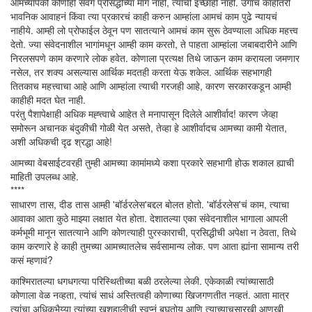
आमच्यापैकी कोणीही सवंग प्रसिद्धीच्या मागे नाही, त्याची इच्छाही नाही. उगाच काहीतरी
भावनिक आवाहनं किंवा त्या प्रकारचं काही करुन आम्हांला आमचं काम पुढे न्यायचं
नाहीये. आम्ही लो प्रोफाईल ठेवून पण सातत्याने आमचं काम सुरू ठेवण्याला अधिक महत्त्व
देतो. ज्या संवेदनाशील भागांमधून आम्ही काम करतो, ते पाहता आम्हांला जबाबदारीने आणि
निरलसपणे काम करणारे लोक हवेत. कोणाला प्रत्यक्ष तिथे जाऊन काम करायला जमणार
नसेल, तर शक्य असल्यास आर्थिक मदतही करता येऊ शकेल. आर्थिक सहभागही
तितकाच महत्त्वाचा आहे आणि आम्हांला त्याची गरजही आहे, कारण सरकारकडून आम्ही
काहीही मदत घेत नाही.
परंतु पैशापेक्षाही अधिक मह्त्त्वाचे आहेत ते मनापासून दिलेले आशीर्वाद! कारण जेव्हा
समोरून अचानक बंदुकीची गोळी येत असते, तेव्हा हे आशीर्वादच आमच्या कामी येतात,
अशी अधिकची दृढ श्रद्धा आहे!
आमच्या वेबसाईटवरही तुम्ही आमच्या कामांमध्ये कशा प्रकारे सहभागी होऊ शकाल ह्याची
माहिती उपलब्ध आहे.
****
साधारण तास, दीड तास आम्ही 'बॉर्डरलेस'बद्दल बोलत होतो. 'बॉर्डरलेस'चं काम, त्याचा
आवाका आता कुठे माझ्या लक्षात येत होता. देशातल्या एका संवेदनाशील भागाला आपली
कर्मभूमी मानून सातत्याने आणि कोणत्याही पुरस्काराची, प्रसिद्धीची अपेक्षा न ठेवता, तिथे
काम करणारे हे काही तुमच्या आमच्यातलेच सर्वसामान्य लोक. पण आता ह्यांना सामान्य तरी
कसं म्हणावं?
काश्मिरातल्या धगधगत्या परिस्थितीच्या बळी ठरलेल्या लेकी. एकेकाळी त्यांच्यासाठी
कोणाला वेळ नव्हता, त्यांचं साधं अस्तित्वही कोणाच्या खिजगणतीत नव्हतं. आता मात्र
त्यांचा अधिकभैय्या त्यांच्या खुशहालीची स्वप्नं बघतोय आणि त्याच्याचसारखी आणखी