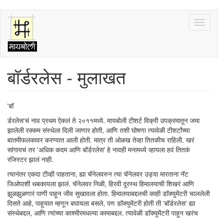
Skip
Toggl
to
naviga
main
content
बॉर्डरलेस - मुलाखत
'बॉ
र्डरलेस'चं नाव प्रथम ऐकलं ते २०११मध्ये. मायबोली टीशर्ट विक्री उपक्रमातून जमा
झालेली रक्कम संस्थेला दिली जाणार होती, आणि तशी घोषणा त्यावेळी टीशर्टांच्या
बातमीफलकावर करण्यात आली होती. मात्र ती ओळख तेव्हा तितकीच राहिली. खरं
सांगायचं तर 'अधिक कदम आणि बॉर्डरलेस' हे नावही मनामध्ये व्हायला हवं तितकं
रजिस्टर झालं नाही.
त्यानंतर एकदा टीव्ही पाहताना, ह्या चॅनेलवरुन त्या चॅनेलवर उड्या मारताना नॅट
जिओपाशी थबकायला झालं. चॅनेलवर निळी, हिरवी दूरस्थ हिमालयाची शिखरं आणि
झुळझुळणारं पाणी पाहून जीव सुखावला होता. हिमालयाबद्दलची काही डॉक्युमेंटरी चाललेली
दिसते आहे, पाहूयात म्हणून बघायला बसले, पण डॉक्युमेंटरी होती ती 'बॉर्डरलेस' ह्या
संस्थेबद्दल, आणि त्यांच्या काश्मीरमधल्या कामाबद्दल. त्यावेळी डॉक्युमेंटरी पाहून खरंच