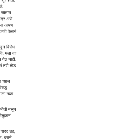
ले.
ी जातात
ात्र असे
ांना आपण
काही वेळानं
डून विरोध
मी, मला का
 येत नाही.
ं तरी तोंड
पण ‘आज
रुद्ध
याला नका
 भीती नसून
ौतुकानं
त 'शरद उठ,
. दराने