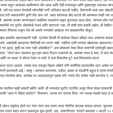
त्याचं पाहून आपोआप बाकीच्यांना धीर आला आणि तेही मनापासून आणि मुळापासून रडायला लाग
ी रडलो. घरी पाठ करून घेतलेली कोणतीही गाणी अजिबात म्हटली नाहीत. विमानाची चाकं आत ओढल
झालं तरी जबरदस्तीनं कुणी लँड करू नये. आता सांगायला खेद वाटतो की आमच्यात काही जण म
. आमच्या प्रखर सत्याग्रहानं काहींच्या पालकांना पाझर फुटायला आला होता. जाणवत होतं त्य
मच्यापैकी त्या फुटीर लोकांकडे वेधलं आणि म्हणाल्या ‘पहा, ती कशी शांत बसली आहेत, ही देखील 
च्यावर विश्वास टाकून गेले की आमचे जन्मदाते आम्हाला त्या छळछावणीत सोडून.
झ्या बाबतीत सहजासहजी नाही. प्रत्येक दिवशी मी शाळेच्या रिक्षात कोंबलं जात असताना कडक
ायचे. अशावेळी आवडत्या गोष्टीतही मन लागत नाही. नाहीतर एरवी पाण्यात खेळायला आवडणारा 
 झालं, तुम्ही का जात नाही अंघोळीला?" असं कोकलते तेव्हा तिला यामागची पार्श्वभूमी लक्षात
तात, "पोरगं छान ग्लासभर दूध एका दमात पिऊन टाकायचं हो, आताशा त्यात हे घाल, ते घाल केल
े आणि मग शाळा’ हे कोरलं गेलंय ना माते! ते कसं विसरतेस तू? असं विचारावंसं वाटतं.
 आधार वाटत आलाय. त्यांचा मला उचलून रिक्षात कोंबणे वगैरे शारीरिक हालचालीत वाटा असेल 
धोरणी हालचाली आई / काकू / आत्याच करायच्या. वडील, काका या मंडळीनी बहुधा हे त्रास मनावि
रा घेतलेला होता. आजोबा तर आठवड्यातून एकदा तरी ‘त्याचं पोट बरोबर नाही म्हणतोय गं, त्
ईच्या मदतीला माझी धाकटी बहीण आली. ही जन्मजात फुटीर गटातील असून तिला शाळा प्रकारची
ची "आज नै जैईचा शालेत?” विचारून. अस्सा राग यायचा तिचा. पण पालक मंडळी मात्र हे क
 ओपन-माइंडेड होतो पण नंतर नंतर मला त्याच त्याच गोष्टींचा कंटाळा यायला लागला. सुरुवा
त्यातच वरवर बदल करुन छळवणूक सुरू झाली. उदा. अंकगणितात 'शरदने कमलला ५ चादरी २५ रु