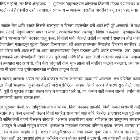
 तिप्पट होती, तर तिचे क्षेत्रफळ...', भूगोलात 'महाराष्ट्रात कोणत्या ठिकाणी मोठ्या प्रमाणावर च
 म्हटले आहे? (कवीस उद्योग नसावा.) स्वाध्याय – आपल्या घरातील चादरीवर बसून वर पहा. मना
यमित शाळेत गेलं आणि इकडे तिकडे चकाट्या न पिटता सरळसोट घरी आलं तरी पुरे असायचं. ते य
 मलाही मेंदूचा जास्त वापर न करता, अभ्यासक्रमात स्वतःहून विशेष न वल्हवता, प्रवाहाबरोबर
ने ‘अभ्यास घेणे’ प्रकार चालू केला. कितीही मार्क मिळाले तरीही या आयांचं समाधान होत नाही
िजाऊंना गवाक्षातून पुढचा किल्ला दिसायचाच, की आठवड्याभरात निघालेच शिवराय स्वारीवर. 
ंय असा संशय जरी आला तरी या आया कापरासारख्या पेटून उठतात आणि धपाटे घालतात. उदा. एका
हरणाकडे लक्ष देण्याऐवजी तिची नजर कुठे आहे आणि तिचा हात किती अंतरावर आहे याचा अंदा
ऊन हमखास मार खायचो. दोन वेळा सांगूनही तीच चूक झाली की मांडीवर फटका बसलाच. त्या वय
 मी डावा हात दुर्योधनासारखा मांडीवर झाकून ठेवतो.
्वापद मारायचं असेल तर डबे वाजवत त्याला जंगलाच्या मध्यभागी आणतात, तसं परिचित मंडळ
ती ‘पाडणार’ तुम्ही दहावीला? असे प्रतिष्ठेला आव्हान देणारे प्रश्न विचारणे सुरू केले. त्या
 पूर्वी ते पुस्तक हातात घेऊन फार न पाहताच “अरे वा, वा” करुन सही करून द्यायचे. त्यांना म
भविष्यासाठी फारच घातक होतं.
 घ्यायला सुरुवात केली. प्रगतीपुस्तक कसं वाचायचं, किती पडझड झालीये, किती मजल मारायची आह
करतोय हे ३ वेळा उजळणी घेऊन किती मात्रेत रागवायचं आहे वगैरे रिहर्सल झाल्यावर मला पुढे 
 ते सांगितलेली वाक्यं विसरून ओरडले, “असाच आळशीपणा करत राहिलास तर आयुष्यभर चपराश्
ण आठवून ते धमकी म्हणून वापरलं. प्रत्यक्षात माझ्यावर उलटाच परिणाम झाला. कारण आमच्या श
. शिवाय काम काहीच नाही. मस्त नारदमुनींसारखं सगळ्या शाळेत मुक्त संचार. शिवाय तास चालू
्यास केला नाही तर चपराशी होणे हा प्रॉब्लेम नसून बोनस पर्वणी वाटायची. मग कधीकधी आईला स्