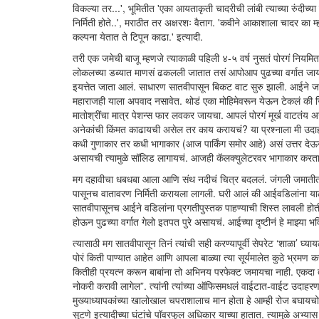
विकल्या तर...', भूमितीत 'एका आयताकृती चादरीची लांबी त्याच्या रुंदीच्या
निर्मिती होते..', मराठीत तर अक्षरशः वैताग. 'कवीने आकाशाला चादर का
कल्पना येतात ते टिपून काढा.' इत्यादी.
तरी एक जमेची बाजू म्हणजे त्याकाळी पहिली ४-५ वर्ष नुसतं पोरगं नि
लोकलच्या डब्यात माणसं ढकलली जातात तसं आपोआप पुढच्या वर्गात जायचं.
इयत्तेत जाता आलं. साधारण सातवीपासून बिकट वाट सुरु झाली. आईने जाती
महाराजही याला अपवाद नसावेत. थोडं एका मोहिमेवरून येऊन टेकलं की ज
मातोश्रींचा मात्र पेशन्स फार लवकर जायचा. आपलं पोरगं मूर्ख वाटत
अनेकांची किंमत काढायची असेल तर काय करायचं? या प्रश्नाला मी उदा
कधी गुणाकार तर कधी भागाकार (आज पार्किंग समोर आहे) असं उत्तर दे
असायची त्यामुळे सॉलिड लागायचं. आजही कॅलक्युलेटरवर भागाकार करताना
मग दहावीचा धबधबा आला आणि संथ नदीचं चित्र बदललं. जंगली जमातीत श
पासूनच वातावरण निर्मिती करायला लागली. घरी आलं की आईवडिलांना याला कि
सातवीपासूनच आईने वडिलांना प्रगतीपुस्तक पाहण्याची शिस्त लावली होती.
होऊन पुढच्या वर्गात गेलो इतपत पुरे असायचं. आईच्या दृष्टीनं हे माझ्या 
त्यासाठी मग सातवीपासून तिनं त्यांची सही करण्यापूर्वी सेपरेट ‘शाळा’
पोरं किती पाण्यात आहेत आणि आपला बाळ्या त्या सूर्यमालेत कुठे भ्रमण 
कितीही प्रयत्न करून बाबांना तो अभिनय परफेक्ट जमायचा नाही. एकदा
नोकरी करावी लागेल”. त्यांनी त्यांच्या ऑफिसमधलं वाईटात-वाईट उदाहर
मुख्याध्यापकांच्या खालोखाल चपराशालाच मान होता हे आम्ही रोज बघायचो
सुटणे इत्यादीच्या घंटांचे पॉवरफुल अधिकार याच्या हातात. त्यामुळे अभ