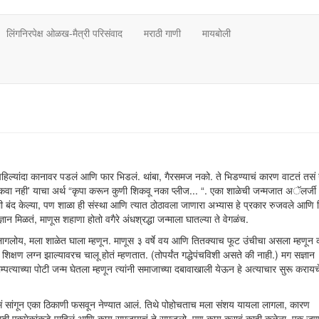
लिंगनिरपेक्ष ओळख-मैत्री परिसंवाद
मराठी गाणी
मायबोली
ी पहिल्यांदा कानावर पडलं आणि फार भिडलं. थांबा, गैरसमज नको. ते भिडण्याचं कारण वाटतं तसं
'शिकवा नही' याचा अर्थ “कृपा करून कुणी शिकवू नका प्लीज... “. एका शाळेची जन्मजात अॅलर्जी
ी बंद केल्या, पण शाळा ही संस्था आणि त्यात ठोठावला जाणारा अभ्यास हे प्रकार रुजवले आणि 
ञान मिळतं, माणूस शहाणा होतो वगैरे अंधश्रद्धा जन्माला घातल्या ते वेगळंच.
गलोय, मला शाळेत घाला म्हणून. माणूस ३ वर्षे वय आणि तितक्याच फूट उंचीचा असला म्हणून 
क्षण लग्न झाल्यावरच चालू होतं म्हणतात. (तोपर्यंत गद्धेपंचविशी असते की नाही.) मग सज्ञान
याच्या पोटी जन्म घेतला म्हणून त्यांनी समाजाच्या दबावाखाली येऊन हे अत्याचार सुरू करायचे
सं सांगून एका ठिकाणी फसवून नेण्यात आलं. तिथे पोहोचताच मला संशय यायला लागला, कारण
. आम्ही एकमेकांकडे पाहिलं आणि काय समजायचं ते समजलो. पण काय करावं काही कळेना. एक जण