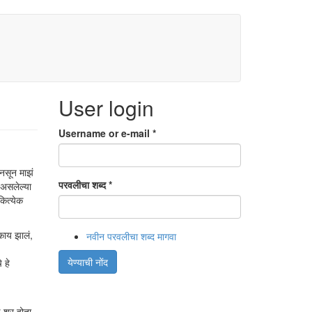
User login
Username or e-mail
*
 नसून माझं
परवलीचा शब्द
*
 असलेल्या
कित्येक
काय झालं,
नवीन परवलीचा शब्द मागवा
येण्याची नोंद
 हे
 शूर होता.