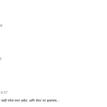
06
5
14:37
ी काही पंचेस मस्त आहेत. आणि शेवट तर झकासच...