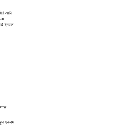
होतं आणि
मला
े देण्यात
,
्यास
पाहून एकदम