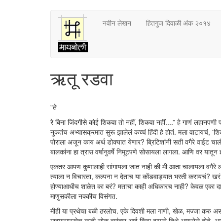
Skip
नवीन लेखन
हितगुज दिवाळी अंक २०१४
to
main
content
ऋतू रडवा
"ते
रे बिना जिंदगीसे कोई शिकवा तो नहीं, शिकवा नहीं....” हे गाणं लहानपण
नुकतंच अभ्यासक्रमात सुरू झालेलं कच्चं हिंदी हे होतं. मला वाटायचं, 
पोराला अजून काय अर्थ डोक्यात येणार? ब्रिटिशांनी सती वगैरे वाईट चाल
बालकांना हा त्रास वर्षानुवर्षे निमूटपणे सोसायला लागला. आणि वर यातून ज्
एकतर आपण कुणालाही सांगायला जात नाही की मी आता चालायला वगैरे ला
त्याला न विचारता, कल्पना न देताच या कोंडवाड्यात भरती करायचं? खरं शि
होण्याआधीच शाळेत का बरं? मताचा काही अधिकारच नाही? केवळ एका दाम्पत्
माणुसकीला नक्कीच विसंगत.
मीही या प्रथेचा बळी ठरलोच. एके दिवशी मला गाणी, खेळ, मज्जा करु अ
माझ्यासारखेच काही लोक त्यांच्या आई किंवा बापाने तिथे आणलेले होते