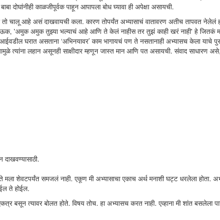
बाबा दोघांनीही काळजीपूर्वक पाहून आपापला बोध घ्यावा ही अपेक्षा असायची.
ा तो चालू आहे असं दाखवायची कला. कारण तोपर्यंत अभ्यासाचं वातावरण अतीच तापवत नेलेलं 
क, 'अमुक अमुक तुझ्या भल्याचं आहे आणि ते केलं नाहीस तर तुझं काही खरं नाही' हे जितकं 
. आईवडील घरात असताना ‘अभिनयावर’ काम भागायचं पण ते नसतानाही अभ्यासच केला याचे पुराव
ामुळे त्यांना लहान असूनही साक्षीदार म्हणून जास्त मान आणि पत असायची. संवाद साधारण असे
ान दाखवण्यासाठी.
ते मला शेवटपर्यंत समजलं नाही. एकूण मी अभ्यासाचा एकाच अर्थ मनाशी घट्ट धरलेला होता. अभ
ोईल ते होईल.
 एकत्र बसून त्यावर बोलत होते. विषय तोच. हा अभ्यासच करत नाही. एव्हाना मी शांत बसलेला 