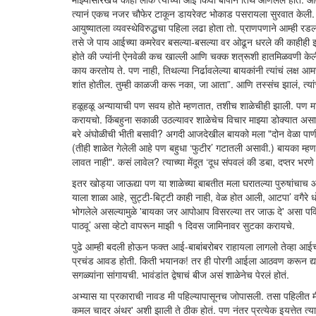
त्यानं एकच नजर चौफेर टाकून डायरेक्ट भोकाड पसरायला सुरवात केली. 
आयुष्यातला व्यवस्थेविरुद्धचा पहिला लढा होता तो. प्राणपणाने आम्ह
तसे जे पाय आईच्या कमरेवर बसल्या-बसल्या वर ओढून धरले की काहीही 
होते की ज्यांनी ऐनवेळी कच खाल्ली आणि चक्क शत्रूशी हातमिळवणी केली
काय करतोय ते. पण नाही, तिथल्या निर्ढावलेल्या बायकांनी त्यांचं लक्ष आ
शांत होतील. तुम्ही काळजी करू नका, जा आता”. आणि तस्संच झालं, त्यां
हळूहळू अन्यायाची पण सवय होते म्हणतात, तशीच शाळेचीही झाली. पण मा
करायचो. किंबहुना सकाळी उठल्यावर शाळेचेच विचार माझ्या डोक्यात अस
बरे अंघोळीची भीती बसावी? अगदी आजदेखील बायको मला "दोन वेळा पाणी गार
(तीही शाळेत गेलेली आहे पण बहुधा ‘फुटीर’ गटातली असावी.) बायका म्हण
लावत नाही". कसं लावेल? त्याच्या मेंदूत ‘दूध संपवलं की डबा, दप्तर भरण
इतर खोड्या जाऊद्या पण या शाळेच्या बाबतीत मला घरातल्या पुरुषांचाच
याला शाळा आहे, सुट्टी-बिट्टी काही नाही, वेळ होत आली, आटपा’ वगैरे 
भोगलेले असल्यामुळे 'बायका जर आपोआप विसरल्या तर जाऊ दे' असा पवित्
पाठवू’ असा व्हेटो वापरून माझी १ दिवस जामिनावर सुटका करायचे.
पुढे आम्ही बदली होऊन फक्त आई-बाबांबरोबर राहायला लागलो तेव्हा आ
प्रचंड आवड होती. किती भयानक! तर ही पोरगी आईला आठवण करून द्याय
सगळ्यांना सांगायची. भावंडांत द्वेषाचं बीज असं शाळेनेच पेरलं होतं.
अभ्यास या प्रकाराची नावड मी पहिल्यापासूनच जोपासली. तसा पहिलीत मी
कमल चादर अंथर' अशी झाली ते ठीक होतं. पण नंतर प्रत्येक इयत्तेत 