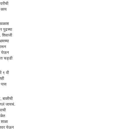
ादरीची
त काय
थावकाश
 पुढच्या
. शिवाजी
आमच्या
वरून
ज घेऊन
ात चड्डी
ी ९ वी
तही
ी पास
े, बाकीची
आणलं जायचं.
याची
ाळेत
, शाळा
टेजवर येऊन