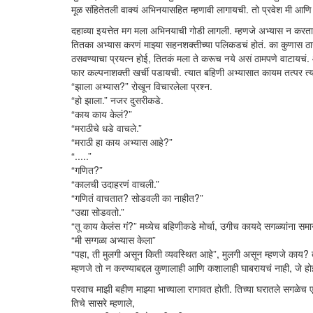
मूळ संहितेतली वाक्यं अभिनयासहित म्हणावी लागायची. तो प्रवेश मी आणि 
दहाव्या इयत्तेत मग मला अभिनयाची गोडी लागली. म्हणजे अभ्यास न करत
तितका अभ्यास करणं माझ्या सहनशक्तीच्या पलिकडचं होतं. का कुणास ठाऊ
ठसवण्याचा प्रयत्न होई, तितकं मला ते करूच नये असं ठामपणे वाटायचं
फार कल्पनाशक्ती खर्ची पडायची. त्यात बहिणी अभ्यासात कायम तत्पर त्य
“झाला अभ्यास?” रोखून विचारलेला प्रश्न.
“हो झाला.” नजर दुसरीकडे.
“काय काय केलं?”
“मराठीचे धडे वाचले.”
“मराठी हा काय अभ्यास आहे?”
“.....”
“गणित?”
“कालची उदाहरणं वाचली.”
“गणितं वाचतात? सोडवली का नाहीत?”
“उद्या सोडवतो.”
“तू काय केलंस गं?” मध्येच बहिणीकडे मोर्चा, उगीच कायदे सगळ्यांना सम
“मी सग्गळा अभ्यास केला”
“पहा, ती मुलगी असून किती व्यवस्थित आहे”, मुलगी असून म्हणजे काय? 
म्हणजे तो न करण्याबद्दल कुणालाही आणि कशालाही घाबरायचं नाही, जे ह
परवाच माझी बहीण माझ्या भाच्याला रागावत होती. तिच्या घरातले सगळेच
तिचे सासरे म्हणाले,