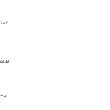
 05:50
 09:35
2:14