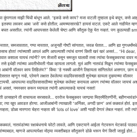
्या कुंपणाला माझी चिंधी बांधून आले. “इकडे कसे काय? मजा वाटली तुम्हाला इथे बघून, कसे आ
या! इतक्या लवकर आबा ‘असे’ कसे होतील; आमच्यासारखे? हायसं वाटलं. एकटे आले नाहीयेत म्हण
 बघत असतील. त्यांनी आपापसात केलेली चेष्टा आणि कौतुक ऐकू येत नव्हतं. पण कुठल्याही s
त, समजावतात, गप्पा मारतात, अजूनही गोष्टी सांगतात, जवळ घेतात... आणि ह्या गुणधर्मांमधे
असाच होता! त्यांच्याशी आपलं आणि आपल्याशी त्यांचं वागणं किती खरं खरं असतं... ‘‘Hi dear
ा जमावात कशाला यायचं त्यांनी? पण शेजारी बसून समजूत घालावी तसा त्यांचा फेसबुकवरचा वावर म
ो तसे इथेही त्यांच्या अवतीभोवती गोळा व्हायला लागलो. मुलं आणि नातवंडं मिळून त्यांच्या फेसबु
बांनी वॉलवर काय लिहिलंय?’’ किंवा ‘‘हे नक्की आजीने लिहायला सांगितलेलं असणार, छान वा
ात म्हणून नव्हे, प्रेमाने लक्षात ठेवलेल्या वाढदिवसासाठी शुभेच्छा द्यायला दुसर्‍याच्या वॉलवर
ाटायची. आपापल्या वाढदिवसासाठीच्या शुभेच्छा कलेक्ट करायला आपण त्यांच्या वॉलवर जायचं अ
 असतं, नमस्कार करून घ्यायला त्यांनी आपल्याकडे यायचं नसतं!
िती उत्साहाने ती वाचायला सरसावले... दररोज फेसबुकवर जाणार्‍या मित्रमैत्रिणींनी, बहीणभावंडां
ोत्या; त्या खूप आवडत होत्या. आजीआबांनी त्याखाली “अर्निका, अगदी छान” असं कळवलं होतं. इ
नव्हता, डोळा मारणारा चेहरा नव्हता की ‘lots of love’ अशी ग्वाही देणारं लेबल नव्हतं. तरी त्यां
कवर कळवलं, नातवंडांच्या रक्षाबंधनाचे फोटो लावले, आणि एकटयाने आईला नेटवरून भेटकार्ड पाठ
द्दल, म्हणजे आपल्यापेक्षा मोठ्या व्यक्तीबद्दल कौतुकाने डोळे भरून येणं किती जादुई होतं...