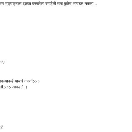
कारण माझ्याइतका इतका वरमलेला स्माईली मला कुठेच सापडत नव्हता...
:47
आपल्याकडे यायचं नसतं!>>>
ी होती.>>> आवडले :)
32