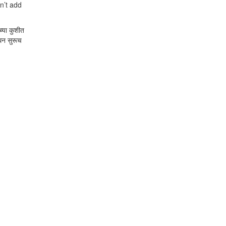
don’t add
च्या कुशीत
ंथन सुरूच