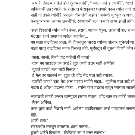
“बाप रे! तेवढंच राहिलं होतं तुमच्याकडे!”, “कमाल आहे हं त्यांची!”, “
नाविन्याची लहर आली की रातोरात फेसबुकवर घडणारे बदल त्यांना कसे
नाही ना ठेवले त्यांनी? असल्या विचारांनी माझीही अधेमधे चुळबूळ व्हायची
फेसबुकवरच्या त्यांच्या लकबींची, स्वभावाची मला नव्याने सवय झाली होती.
काही दिवसांनी त्यांना फोन केला. हसणं, आवाज ऐकून, उत्तराची वाट न 
भेटतात ह्याचं समाधान असेल कदाचित...
मग माझा वाढदिवस आला. मी दिवसातून चारदा त्यांच्या वॉलवर शुभेच्छांच्या
माझा मात्र वाढदिवस चक्क विसरले होते. फुरंगटून मी दुसर्‍या दिवशी फोन 
“आबा, आजी, किती वाट पाहिली मी काल!”
“काय मग आवडलं का कार्ड? तुझं काही उत्तर नाही अर्निके!”
“कुठलं कार्ड? मला नाही मिळालं!”
“ई-मेल वर पाठवलं ना. तुझा तो डॉट नेट पत्ता आहे त्यावर.”
“काहीही काय? डॉट नेट असा पत्ताच नाहीये माझा... चुकीचा पत्ता आहे तो
माझ्या ई-अपेक्षा वाढल्या होत्या... त्यांना फार हळहळ वाटून घ्यायला ला
सकाळची तयारी करून कॉम्प्यूटर हातात घेतला. डॉट कॉम वर हजेरी लावल
“प्रिय अर्निका,
काल तुला कार्ड मिळाले नाही. आईच्या वाढदिवसाला कार्ड पाठवायचं जमल्या
तुझे,
आजी आबा.”
शेवटपर्यंत मजकूर वाचताच आला नव्हता...
दुपारी आईने विचारलं, “लिहिलंस का गं उत्तर त्यांना?”