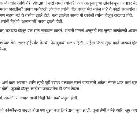
एवढं सगळं नवीन आणि तेही virtual ! कसं जमतं त्यांना?” असं आजूबाजूच्या लोकांकडून कानावर ये
 समजत असतील? उगाच अनोळखी लोकांना त्यांची वॉल बघता येत नसेल ना? ते फोटो सगळ्यांना
. पण माझ्या मते ते तरबेज झाले होते. मला झालेला आनंद मी दरवेळी त्यांना बोलून दाखवत होते.
 त्यांनी तिथेही ‘असण्याची’ सवय झाली होती.
बघता घडघडा बोलून एक शांत समाधान वाटलं. आपली माणसं अजूनही त्या जुन्या जागांवरही आपल्
 शोधात गेले. रात्र होईपर्यंत मेलची, फेसबुकची वाट पाहिली. आईला किती सुंदर कार्ड पाठवलं हो
केला.
. असं काय करता? आणि तुम्ही पूर्वी बरोबर पत्त्यावर उत्तरं पाठवलेली आहेत! नेमकं आज कसं च
वली होती. जुजबी बोलून काहीशा रुसव्यानेच मी फोन ठेवला.
ी. आलेली सगळ्यात ताजी चिठ्ठी ‘विनायक’ कडून होती.
ने कॉन्फीडन्स वाढला होता पण तुझा पत्ता लिहिताना चूक झाली. तुला हॅप्पी बर्थडे आणि खूप आशी