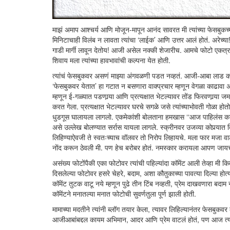
माझं अमाप आश्चर्य आणि मोजून-मापून आनंद सावरत मी त्यांच्या फेसबुकच
मिनिटाचाही विलंब न लावता त्यांचा ‘लाईक’ आणि उत्तर आलं होतं. अरेच्
गाडी मार्गी लावून देतोय! आजी असेल नक्की शेजारीच. आमचे फोटो एकत्र
शिवाय मला त्यांच्या हावभावांची कल्पना येत होती.
त्यांचं फेसबुकवर असणं माझ्या अंगवळणी पडत नव्हतं. आजी-आबा लाड करता
‘फेसबुकवर येतात’ हा गटात न बसणारा वाक्प्रचार म्हणून वेगळा काढावा 
म्हणून ई-गळ्यात पडणार्‍या आणि प्रत्यक्षात भेटल्यावर तोंड फिरवणार्‍य
करत गेला. प्रत्यक्षात भेटल्यावर घरचे सगळे जसे त्यांच्याभोवती गोळा होत
धुडगूस घालायला लागलो. एकमेकांशी बोलताना हमखास ‘‘आज पाहिलंस का आ
असे उल्लेख बोलण्यात सर्रास यायला लागले. स्क्रीनवर उजव्या कोपर्‍यात दिसत
लिहिण्याऐवजी ते स्वतःच्याच वॉलवर तो निरोप लिहायचे. मला फार मजा व
नोंद करून ठेवली मी. पण हेच बरोबर होतं. नमस्कार करायला आपण जायचं
असंख्य फोटोंपैकी एका फोटोवर त्यांची पहिल्यांदा कॉमेंट आली तेव्हा मी क
दिसलेल्या फोटोवर हसरे चेहरे, बदाम, अशा कौतुकाच्या पावत्या दिल्या ह
कॉमेंट तुटक वाटू नये म्हणून पुढे तीन टिंब नव्हती, प्रेम दाखवणारा बदाम 
कॉमेंटने मनातल्या मनात फोटोची सुवर्णतुला पूर्ण झाली होती.
मामाच्या मदतीने त्यांनी ब्लॉग तयार केला, त्यावर लिहिल्यानंतर फेसबु
आजीआबांबद्दल कायम अभिमान, आदर आणि प्रेम वाटलं होतं, पण आज त्यांच्याब