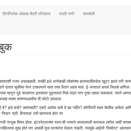
लिंगनिरपेक्ष ओळख-मैत्री परिसंवाद
मराठी गाणी
मायबोली
बुक
 वाक्यापाशी नजर अडखळली. तसंही इथे अनोळखी लोकांच्या हालचालींकडेच खुट्ट झालं तरी जास्
्याने दारात चुकीचा पेपर टाकल्याने यावा तसा वैताग आला मला. ई-जगातलं सगळं जितकं क्षणिक
 करावा म्हणून पुढे सरकणार इतक्यात पुढ्यातलं निळं पांढरं पान पुन्हा एकदा लकाकलं. त्याने आ
अख्खं वाक्य वाचण्याआधीच मी फोटो उघडला.
 आहे हे? इथे कसे? कशासाठी? एकटे आलेच कसे ते ह्या गर्दीत? कोणीतरी मदत केलीच असेल! आण
िदान ‘श्री. विनायक’ तरी म्हणायचं होतं ना!
ा अगदी नाजूक विषय होता. इंटरनेटवरच्या स्वतःची नव्याने लपवालपवी करायला लागेल अशी सगळ्य
िल्याचं सुख होतं पण असली मुभा घरच्यांना देववत नव्हती. त्यामुळे आईची 'रिक्वेस्ट' आल्यावर