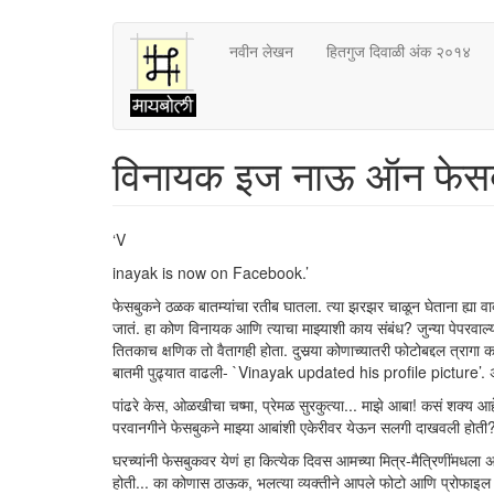
Skip
नवीन लेखन
हितगुज दिवाळी अंक २०१४
to
main
content
विनायक इज नाऊ ऑन फेस
‘V
inayak is now on Facebook.’
फेसबुकने ठळक बातम्यांचा रतीब घातला. त्या झरझर चाळून घेताना ह्या
जातं. हा कोण विनायक आणि त्याचा माझ्याशी काय संबंध? जुन्या पेपरवाल
तितकाच क्षणिक तो वैतागही होता. दुसर्‍या कोणाच्यातरी फोटोबद्दल त्रागा
बातमी पुढ्यात वाढली- `Vinayak updated his profile picture’. 
पांढरे केस, ओळखीचा चष्मा, प्रेमळ सुरकुत्या... माझे आबा! कसं शक्य
परवानगीने फेसबुकने माझ्या आबांशी एकेरीवर येऊन सलगी दाखवली होती? न
घरच्यांनी फेसबुकवर येणं हा कित्येक दिवस आमच्या मित्र-मैत्रिणींमधल
होती... का कोणास ठाऊक, भलत्या व्यक्तीने आपले फोटो आणि प्रोफाइल पाह