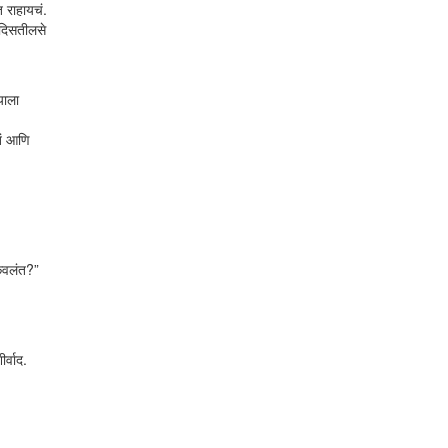
त राहायचं.
 दिसतीलसे
याला
तं आणि
ुकवलंत?”
र्वाद.