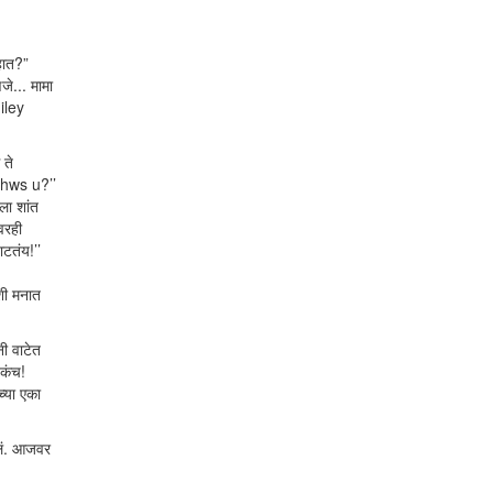
हात?”
जे... मामा
miley
 ते
, hws u?’’
ला शांत
कवरही
टतंय!’’
शी मनात
नी वाटेत
तकंच!
च्या एका
वलं. आजवर