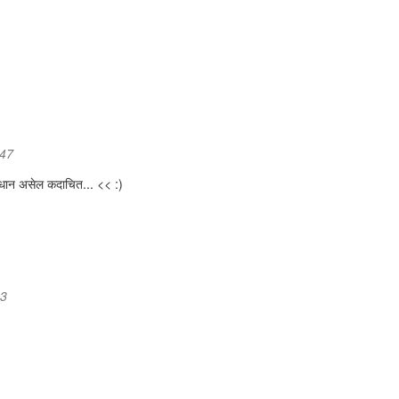
:47
माधान असेल कदाचित... << :)
03