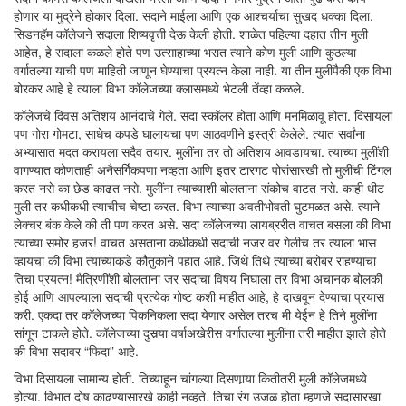
होणार या मुद्रेने होकार दिला. सदाने माईला आणि एक आश्चर्याचा सुखद धक्का दिला.
सिडनहॅम कॉलेजने सदाला शिष्यवृत्ती देऊ केली होती. शाळेत पहिल्या दहात तीन मुली
आहेत, हे सदाला कळले होते पण उत्साहाच्या भरात त्याने कोण मुली आणि कुठल्या
वर्गातल्या याची पण माहिती जाणून घेण्याचा प्रयत्न केला नाही. या तीन मुलींपैकी एक विभा
बोरकर आहे हे त्याला विभा कॉलेजच्या क्लासमध्ये भेटली तेंव्हा कळले.
कॉलेजचे दिवस अतिशय आनंदाचे गेले. सदा स्कॉलर होता आणि मनमिळावू होता. दिसायला
पण गोरा गोमटा, साधेच कपडे घालायचा पण आठवणीने इस्त्री केलेले. त्यात सर्वांना
अभ्यासात मदत करायला सदैव तयार. मुलींना तर तो अतिशय आवडायचा. त्याच्या मुलींशी
वागण्यात कोणताही अनैसर्गिकपणा नव्हता आणि इतर टारगट पोरांसारखी तो मुलींची टिंगल
करत नसे का छेड काढत नसे. मुलींना त्याच्याशी बोलताना संकोच वाटत नसे. काही धीट
मुली तर कधीकधी त्याचीच चेष्टा करत. विभा त्याच्या अवतीभोवती घुटमळत असे. त्याने
लेक्चर बंक केले की ती पण करत असे. सदा कॉलेजच्या लायब्ररीत वाचत बसला की विभा
त्याच्या समोर हजर! वाचत असताना कधीकधी सदाची नजर वर गेलीच तर त्याला भास
व्हायचा की विभा त्याच्याकडे कौतुकाने पहात आहे. जिथे तिथे त्याच्या बरोबर राहण्याचा
तिचा प्रयत्न! मैत्रिणींशी बोलताना जर सदाचा विषय निघाला तर विभा अचानक बोलकी
होई आणि आपल्याला सदाची प्रत्येक गोष्ट कशी माहीत आहे, हे दाखवून देण्याचा प्रयास
करी. एकदा तर कॉलेजच्या पिकनिकला सदा येणार असेल तरच मी येईन हे तिने मुलींना
सांगून टाकले होते. कॉलेजच्या दुसर्‍या वर्षाअखेरीस वर्गातल्या मुलींना तरी माहीत झाले होते
की विभा सदावर “फिदा” आहे.
विभा दिसायला सामान्य होती. तिच्याहून चांगल्या दिसणार्‍या कितीतरी मुली कॉलेजमध्ये
होत्या. विभात दोष काढण्यासारखे काही नव्हते. तिचा रंग उजळ होता म्हणजे सदासारखा