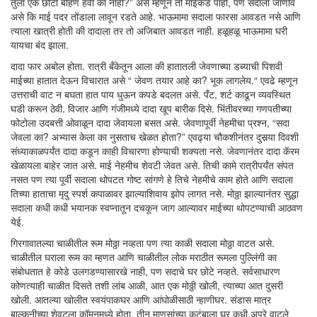
तुला एक छोटी बहिण हवी का नाही?” असे म्हणून तो माईकडे पाही, पण सदाला जाणीव
असे कि माई पदर तोंडाला लावून रडते आहे. भाऊमामा सदाला फारसा आवडत नसे आणि
त्याला खात्री होती की दादाला तर तो अजिबात आवडत नाही. हळूहळू भाऊमामा घरी
यायचा बंद झाला.
दादा फार अबोल होता. रात्री बँकेतून आला की हातातली जेवणाच्या डब्याची पिशवी
माईच्या हातात देऊन विचारात असे “ जेवण तयार आहे का? भूक लागलेय.“ एवढे म्हणून
उत्तराची वाट न बघता हात पाय धुऊन कपडे बदलत असे. पँट, शर्ट काढून व्यवस्थित
घडी करून ठेवी. विजार आणि गंजीमध्ये दादा खूप बारीक दिसे. भिंतीवरच्या गणपतीच्या
फोटोला उदबत्ती ओवाळून दादा जेवायला बसत असे. जेवणापूर्वी नेहमीचा प्रश्न, “सदा
जेवला का? अभ्यास केला का नुसताच खेळत होता?” एवढ्या चौकशीनंतर दुसर्‍या दिवशी
संध्याकाळपर्यंत दादा कडून काही विचारणा होण्याची शक्यता नसे. जेवणानंतर दादा कॅरम
खेळायला बाहेर जात असे. माई नेहमीच शेवटी जेवत असे. तिची कामे रात्रीपर्यंत संपत
नसत पण त्या पूर्वी सदाला थोपटत गोष्ट सांगणे हे तिचे नेहमीचे काम होते आणि सदाला
तिच्या हाताचा मृदु स्पर्श कपाळावर झाल्याशिवाय झोप लागत नसे. मोठ्ठा झाल्यानंतर सुद्धा
सदाला कधी कधी भयानक स्वप्नातून दचकून जाग आल्यावर माईच्या थोपटण्याची आठवण
येई.
गिरगावातल्या चाळीतील रूम मोठ्ठा नव्हता पण त्या काळी सदाला मोठ्ठा वाटत असे.
चाळीतील घराला रूम का म्हणत आणि चाळीतील लोक मराठीत रूमला पुल्लिंगी का
संबोधतात हे कोडे उलगडण्यासारखे नाही, पण सदाचे घर छोटे नव्हते. सर्वसाधारण
कोणत्याही चाळीत दिसते तशी लांब आळी, आत एक मोठ्ठी खोली, त्याच्या आत दुसरी
खोली. आतल्या खोलीत स्वयंपाकघर आणि आंघोळीसाठी न्हाणीघर. संडास मात्र
बाल्कनीच्या शेवटला कॉमनमध्ये होता. तीन माणसांच्या कुटुंबाला घर कधी अपुरे वाटले