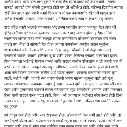
आलेले जेवण आणि बारा तास दुकानात श्रम हेच त्याचे काही वर्षे जीवन होते . त्याच्या
सारखी आणखी दोन माणसे दुकानात होती पण ती अशिक्षित होती. पहिल्या दिवशीच सदाचा
सँडी डेव झाला होता आणि काही दिवसातच तो एक बेकायदेशीर रहिवासी म्हणून इतर
अनेक देशातील असंख्य माणसांप्रमाणे अमेरिकेत चकार शब्द न काढता राहू लागला.
सदा पहिले काही आठवडे त्याच्यावर ओढलेल्या आपत्तीने इतका भांबावून गेला होता की
हरिदासानींच्या तुरुंगावजा दुकानाचा त्याला आधार वाटू लागला होता. हरिदासानींची
त्याच्यावर बारीक नजर होती त्यामुळे त्याला कामाशिवाय कोणतेही स्वातंत्र्य घेणे शक्य
नव्हते पण जेंव्हा ते बाहेगावी गेले तेव्हा त्यांच्या बायकोच्या अपरोक्ष सदाने मुंबईला
शानभागांकडे फोन केला आणि सदाचा मित्र म्हणून चौकशी केली तेव्हा त्याला माई
वारल्याचे कळले. सदाला अतिशय दु:ख आणि आपण केलेल्या गुन्ह्याचा पश्चात्ताप झाला.
विभा गोव्याला आईकडे गेल्याचे कळले आणि सदाला पोलीस शोधताहेत व तो फरारी आहे ही
वरची बातमी शानभागकाकूनं आपणहून सांगितली. सदाचे विश्व उध्वस्त झाले होते आणि
आता मागे फिरून पाहण्यात काहीच अर्थ उरला नव्हता. आपल्या वागण्याची सदाला घृणा
आली. माईची आणि दादाची सेवा करण्याऐवजी आपण माईच्या मृत्यूला नाही तरी मृत्यू
लवकर ओढवण्यास जबाबदार आहोत हे सदाला कळत होते. ज्या दादानी त्याच्यासाठी त्याग
केला आणि मुलासारखे वाढवले त्याला उतारवयात सुख देण्याऐवजी अपमान आणि मनस्ताप
दिला याची सदाला शरम वाटत होती. विभा - जी त्याच्यावर अतोनात प्रेम करत होती तिला
उघड्यावर टाकून आपण पळपुट्यासारखे सोडून आलो अशा लाजिरवाण्या भावनेने सदाला
रडू फुटले.
वर्षे निघून गेली होती आणि सदा रोडावला होता, डोक्यावरचे केस कमी झाले होते आणि तो
जरुरीपुरते बोलत असे. हरिदासानींकडे त्याचे खुपच हाल झाले. त्यांच्या घरचे उरलेले अन्न
खाऊन आणि बारा ते चौदा तास शारीरिक काम करून त्याचे मन आणि शरीर सुन्न झाले