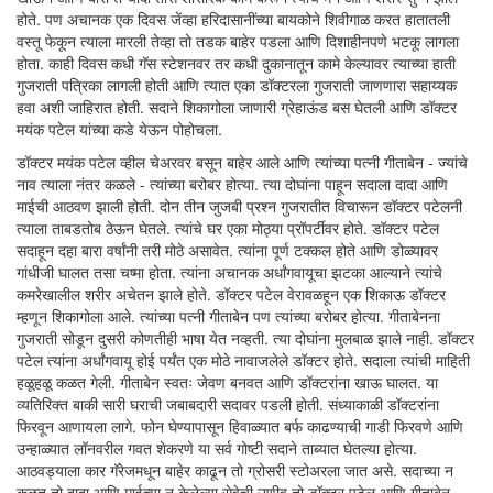
होते. पण अचानक एक दिवस जेंव्हा हरिदासानींच्या बायकोने शिवीगाळ करत हातातली
वस्तू फेकून त्याला मारली तेव्हा तो तडक बाहेर पडला आणि दिशाहीनपणे भटकू लागला
होता. काही दिवस कधी गॅस स्टेशनवर तर कधी दुकानातून कामे केल्यावर त्याच्या हाती
गुजराती पत्रिका लागली होती आणि त्यात एका डॉक्टरला गुजराती जाणणारा सहाय्यक
हवा अशी जाहिरात होती. सदाने शिकागोला जाणारी ग्रेहाऊंड बस घेतली आणि डॉक्टर
मयंक पटेल यांच्या कडे येऊन पोहोचला.
डॉक्टर मयंक पटेल व्हील चेअरवर बसून बाहेर आले आणि त्यांच्या पत्नी गीताबेन - ज्यांचे
नाव त्याला नंतर कळले - त्यांच्या बरोबर होत्या. त्या दोघांना पाहून सदाला दादा आणि
माईची आठवण झाली होती. दोन तीन जुजबी प्रश्न गुजरातीत विचारून डॉक्टर पटेलनी
त्याला ताबडतोब ठेऊन घेतले. त्यांचे घर एका मोठ्या प्रॉपर्टीवर होते. डॉक्टर पटेल
सदाहून दहा बारा वर्षांनी तरी मोठे असावेत. त्यांना पूर्ण टक्कल होते आणि डोळ्यावर
गांधीजी घालत तसा चष्मा होता. त्यांना अचानक अर्धांगवायूचा झटका आल्याने त्यांचे
कमरेखालील शरीर अचेतन झाले होते. डॉक्टर पटेल वेरावळहून एक शिकाऊ डॉक्टर
म्हणून शिकागोला आले. त्यांच्या पत्नी गीताबेन पण त्यांच्या बरोबर होत्या. गीताबेनना
गुजराती सोडून दुसरी कोणतीही भाषा येत नव्हती. त्या दोघांना मुलबाळ झाले नाही. डॉक्टर
पटेल त्यांना अर्धांगवायू होई पर्यंत एक मोठे नावाजलेले डॉक्टर होते. सदाला त्यांची माहिती
हळूहळू कळत गेली. गीताबेन स्वतः जेवण बनवत आणि डॉक्टरांना खाऊ घालत. या
व्यतिरिक्त बाकी सारी घराची जबाबदारी सदावर पडली होती. संध्याकाळी डॉक्टरांना
फिरवून आणायला लागे. फोन घेण्यापासून हिवाळ्यात बर्फ काढण्याची गाडी फिरवणे आणि
उन्हाळ्यात लॉनवरील गवत शेकरणे या सर्व गोष्टी सदाने ताब्यात घेतल्या होत्या.
आठवड्याला कार गॅरेजमधून बाहेर काढून तो ग्रोसरी स्टोअरला जात असे. सदाच्या न
कळत तो दादा आणि माईच्या न केलेल्या सेवेची उणीव तो डॉक्टर पटेल आणि गीताबेन