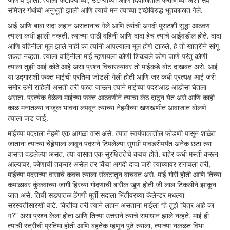
संमिश्र गंधांची अनुभूती झाली आणि त्याचे मन त्याच्या इच्छेविरुद्ध भूतकाळात गेले.
आई आणि बाबा सदा लहान असतानाच गेले आणि त्यांची अगदी पुसटशी सुद्धा आठवण
त्याला कधी झाली नव्हती. त्याच्या साठी वहिनी आणि दादा हेच त्याचे आईवडील होते. दादा
आणि वहिनीला मूल झाले नाही का त्यांनी आपल्याला मूल होणे टाळले, हे तो खात्रीने सांगू
शकत नव्हता. त्याला वाहिनीला माई म्हणायला कोणी शिकवले कोण जाणे परंतु कोणी
त्याला तुझी आई कोठे आहे असा प्रश्न विचारल्यावर तो माईकडे बोट दाखवत असे. आई
या उद्गाराशी फक्त माईची प्रतिमा जोडली गेली होती आणि जर कधी प्रत्यक्ष आई जरी
समोर उभी राहिली असती तरी पळत जाऊन त्याने माईच्या पदराआड आडोसा घेतला
असता. प्रत्येक वेळेला माईच्या फक्त आठवणीने त्याचा कंठ दाटून येत असे आणि काही
काळ मनातल्या नाजूक भावना लपवून त्याच्या नेहमीच्या खणखणीत आवाजात बोलणे
त्याला जड जाई.
माईच्या पदराला नेहमी एक आगळा वास असे. त्यात स्वयंपाकातील फोडणी पासून शाळेत
जाताना त्याच्या चेहेर्‍याला लावून पदराने टिपलेल्या सुगंधी पावडरीपर्यंत अनेक छटा त्या
वासात दडलेल्या असत. त्या वासात एक सुरक्षिततेचे कवच होते. बाहेर कधी मस्ती करून
आल्यावर, कोणाची तक्रार असेल तर किंवा अगदी दादा जरी त्याच्यावर रागावला तरी,
माईच्या पदराच्या वासाचे कवच त्याला संकटातून वाचवत असे. माई गोरी होती आणि तिच्या
कपाळावर कुंकवाच्या जागी हिरव्या गोंदणाची बारीक खूण होती जी लाल टिकलीने झाकून
जात असे. तिची सडपातळ ठेंगणी मूर्ती सदाला भिंतीवरच्या कॅलेन्डर मधल्या
सरस्वतीसारखी वाटे. कितीदा तरी त्याने लहान असताना माईला “हे तुझे चित्र आहे का
ग?” असा प्रश्न केला होता आणि तिच्या उत्तराने त्याचे समाधान झाले नव्हते. माई ही
त्याची स्त्रीची प्रतिमा होती आणि बहुतेक म्हणून पुढे त्याला, त्याच्या नकळत विभा