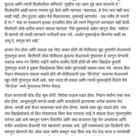
फुटला आणि त्यानी शिलोत्रीला सांगितले “तुम्हीच पहा आता पुढे काय करायचे ते.”
शिलोत्रीने काही कागद त्याच्या पुढे केले आणि म्हणाला “सदाभाऊ, हे पेपर जरा सही करा.
काही नाही, दोन हुंड्या आहेत पैसे मिळाल्याच्या. मुसाभाई म्हणालेत - एक रसीद तो जरुरी
है ना !” सदा या प्रकाराने इतका प्रभावित होता की त्याने निमुटपणे कागदांवर सही केली.
शिलोत्री डोळे बारीक करून सदाला म्हणाला “पैसे तुझ्याकडे आहेत म्हणून ठीक, नाहीतर
मी म्हणतो की मराठी माणसाने भागीदारी करू नये. अर्थात मुसाभाईचा बिजनेस काही का
असू दे, माणूस बरा आहे.”
बाजार तेज होता आणि सदाला एक गोष्ट कळत होती की मोतीवाला खूप हुशारीने शेअरमध्ये
गुंतवणूक करत. कितीतरी लोक मोतीवाला कुठल्या शेअरमध्ये गुंतवतात हे जाणून घेण्याची
धडपड करत पण किरीट भाईने सर्वाना ताकीद दिली होती की कोण गिर्‍हाईक कुठली
गुंतवणूक करते हे दुसर्‍या गिर्‍हाईकाला किंवा बाहेर कुणालाही कळता कामा नये. कालच बिल
नेऊन पोचवताना सदाला कळले होते की मोतीवालानी एका “विनटेक” नावाच्या शेअरमध्ये
खूप मोठी गुंतवणूक केली आहे. सदा स्वता:शी हसला आणि त्यानी मुसाभाईंनी दिलेले पैसे
“विनटेक” मध्ये गुंतवायचा निर्णय घेतला.
शेअर बाजाराची घोड दौड सुरू होती. पैशांचा पाऊस पडत होता. निदान सर्वांना तसा भास
होत होता. आजूबाजूची माणसे लाखो आणि कराडोपती झाल्याच्या अनेक बातम्या येत
होत्या. सगळी कडे शेअर बाजारच्या चर्चा होत होत्या. सदाचे काम खूप वाढले होते. ज्या
ज्या गिर्‍हाईकांकडे तो बिल पोचवायला किंवा चेक घ्यायला जाई ते सदाला शेअर गुंतवणुकीत
पारंगत आहे असे समजून प्रश्न विचारीत आणि सदा बाजारात ऐकू येत असलेल्या आणि
चर्चेत असलेल्या शेअरची नावे सहजपणे उजळत असे. पूर्वी त्याच्याकडे एक डिलीवरी बॉय
समजून बोलणारे शेट लोक आता समोर बसवून चहा किंवा थंड पेय देऊ करत व त्याच्याशी