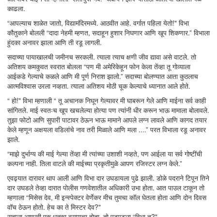
काढला.
“आपल्याच शाळेत जातो, विद्यामंदिरमध्ये. आठवीत आहे. वर्गात पहिला येतो!" विभा
कौतुकाने बोलली “दादा नेहमी म्हणत, सदाहून हुशार निघणार आणि खूप शिकणार.” विभाला
हुंदका अनावर झाला आणि ती रडू लागली.
सदाच्या पायाखालची जमीनच सरकली. त्याला त्याच क्षणी जीव द्यावा असे वाटले. तो
अतिशय कमकुवत स्वरात बोलला “पण मी अमेरिकेहून फोन केला तेंव्हा तू गोव्याला
आईकडे गेल्याचे कळले आणि मी पूर्ण निराश झालो.” सदाच्या बोलण्यात आता कुठलाच
आत्मविश्वास उरला नव्हता. त्याला अतिशय मोठी चूक केल्याचे ध्यानात आले होते.
“ हो!" विभा म्हणाली “ तू अचानक निघून गेल्यावर मी घाबरून गेले आणि माईना सर्व काही
सांगितले. माई स्वतःच खूप खचलेल्या होत्या पण त्यांनी धीर करून भाऊ मामाला बोलावले.
तुझा फोटो आणि सुपारी पाटावर ठेऊन भाऊ मामाने आपले लग्न लावले आणि कागद तयार
केले म्हणून अक्षयला वडिलांचे नाव तरी मिळाले आणि मला ....” परत विभाला रडू अनावर
झाले.
“माझे दुर्भाग्य की माई गेल्या तेंव्हा मी त्यांच्या उशाशी नव्हते, पण आईला या सर्व गोष्टींची
कल्पना नाही. तिला वाटले की माईच्या प्रकृतीमुळे आपण रजिस्टर लग्न केले.”
एवढ्यात दारावर थाप आली आणि विभा दार उघडायला पुढे झाली. डोळे पदराने टिपून तिने
दार उघडले तेव्हा दारात पोलीस गणवेशातील अधिकारी उभा होता. आत पाउल टाकून तो
म्हणाला “मिसेस देव, मी इन्स्पेक्टर वेर्णेकर मीच तुमचा कॉल घेतला होता आणि दोन दिवस
वॉच ठेऊन होतो. हेच का ते मिस्टर देव?"
सदाला आणखी एक धक्का बसायचा होता. तो पुटपुटला “विभा तू?"