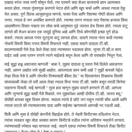
एखादा स्पंज जसा पाणी शोषून घेतो, त्या प्रमाणे सदा शेअर बाजाराचे ज्ञान आत्मसात
करात होता. त्याला गुंतवणूक करणारे भेटत होते आणि खूप चर्चा आणि अफवा त्याला ऐकू
येत असत. पूर्ण दिवस आजूबाजूला माणसे, फक्त पैसा आणि पैशाच्या गोष्टी बोलत आणि
जगत. त्याला हे जग अचंबित करणारे होते. त्याच्या तरुण मनाला यात पैशाचा हव्यास किंवा
आधाशीपणा दिसत नव्हता तर लोक कसे आयुष्यात पुढे जातात हेच दिसत होते. त्याला वाटू
लागले की शेअर बाजार एक जादुई दुनिया आहे आणि तिथे कोणतीही इच्छा पूर्ण होऊ
शकते. त्याला आपला पगार तुटपुंजा वाटू लागला होता. दादाने त्याला नंतर कधी त्याच्या
नोकरी विषयी किंवा पगारा विषयी विचारले नाही. एकदा सदाने दादाला टी.व्ही.
बदलण्यासाठी पैसे देऊ केले तेंव्हा दादा त्याच्यावर भडकला होता. जुन्या टी.व्ही.त काय
वाईट आहे असा प्रश्न रागाने त्याने माईकडे बघून केला आणि तो घराबाहेर निघून गेला.
माई सुद्धा हळू आवाजात म्हणाली ‘ बाबा रे, तुझ्या दादाला तू घरात पैसे दिलेले आवडणार
नाही. आपण आहोत तसे सुखी आहोत. आपल्याला काय कमी आहे ? तुझी बायको येईल
तेव्हा तिला पैसे दे आणि तोपर्यंत तिच्यासाठी बँकेत ठेव.” या दिवसानंतर तिसर्‍याच दिवशी
संध्याकाळी जेव्हा तो घरी आला तेव्हा त्याला विभा नव्या टी.व्ही. समोर बसून मराठी सिनेमा
पाहताना दिसली. माई म्हणाली “ तुला हवा म्हणून तुझ्या दादाने हप्त्याने टी.व्ही. आणला
आणि जुन्याचे सुद्धा काही पैसे मिळाले. पण तुझ्यापेक्षा आम्ही दोघीच टी.व्ही. जास्त बघू.“
दोघीही बायका खुश दिसत होत्या. सदाला त्यांचे हे छोटे जग पाहून त्यांची कीव आली आणि
त्याला वाटले की त्याच्यावरच्या दादा आणि माईच्या ऋणामध्ये आणखी भर पडली आहे.
शिर्के आणि मुसा हे दोघेही कंपनीचे गिर्‍हाईक होते. ते नेहमी किरीटच्या वडिलांना भेटत.
त्यांचा व्यवहार खूप मोठा असावा कारण किरीटचे वडील त्यांना अतिशय नम्रतेने वागवत.
त्यांच्यासाठी स्पेशल चहा मागवला जाई. सदाने एकदा त्यांच्या विषयी विचारले तेंव्हा किरीट
उद्गारला “ डेंजर लोक छे ! केश नु व्यापार “