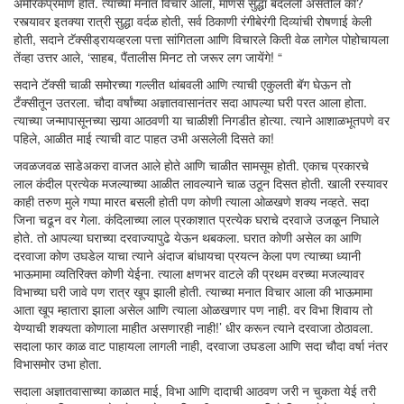
अमेरिकेप्रमाणे होते. त्याच्या मनात विचार आला, माणसे सुद्धा बदलली असतील का?
रस्त्यावर इतक्या रात्री सुद्धा वर्दळ होती, सर्व ठिकाणी रंगीबेरंगी दिव्यांची रोषणाई केली
होती, सदाने टॅक्सीड्रायव्हरला पत्ता सांगितला आणि विचारले किती वेळ लागेल पोहोचायला
तेंव्हा उत्तर आले, ‘साहब, पैंतालीस मिनट तो जरूर लग जायेंगे! “
सदाने टॅक्सी चाळी समोरच्या गल्लीत थांबवली आणि त्याची एकुलती बॅग घेऊन तो
टँक्सीतून उतरला. चौदा वर्षांच्या अज्ञातवासानंतर सदा आपल्या घरी परत आला होता.
त्याच्या जन्मापासूनच्या सार्‍या आठवणी या चाळीशी निगडीत होत्या. त्याने आशाळभूतपणे वर
पहिले, आळीत माई त्याची वाट पाहत उभी असलेली दिसते का!
जवळजवळ साडेअकरा वाजत आले होते आणि चाळीत सामसूम होती. एकाच प्रकारचे
लाल कंदील प्रत्येक मजल्याच्या आळीत लावल्याने चाळ उठून दिसत होती. खाली रस्यावर
काही तरुण मुले गप्पा मारत बसली होती पण कोणी त्याला ओळखणे शक्य नव्हते. सदा
जिना चढून वर गेला. कंदिलाच्या लाल प्रकाशात प्रत्येक घराचे दरवाजे उजळून निघाले
होते. तो आपल्या घराच्या दरवाज्यापुढे येऊन थबकला. घरात कोणी असेल का आणि
दरवाजा कोण उघडेल याचा त्याने अंदाज बांधायचा प्रयत्न केला पण त्याच्या ध्यानी
भाऊमामा व्यतिरिक्त कोणी येईना. त्याला क्षणभर वाटले की प्रथम वरच्या मजल्यावर
विभाच्या घरी जावे पण रात्र खूप झाली होती. त्याच्या मनात विचार आला की भाऊमामा
आता खूप म्हातारा झाला असेल आणि त्याला ओळखणार पण नाही. वर विभा शिवाय तो
येण्याची शक्यता कोणाला माहीत असणारही नाही!’ धीर करून त्याने दरवाजा ठोठावला.
सदाला फार काळ वाट पाहायला लागली नाही, दरवाजा उघडला आणि सदा चौदा वर्षा नंतर
विभासमोर उभा होता.
सदाला अज्ञातवासाच्या काळात माई, विभा आणि दादाची आठवण जरी न चुकता येई तरी