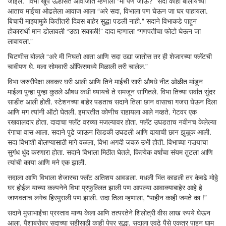
जाईल.” विभा खूप उल्हसित आवाजात म्हणाली “मी पण जाऊ?” सदा काही बोलायच्या
आताच माईचा ओढलेला आवाज आला “अरे सदा, विभाला पण घेऊन जा घर पाहायला.
बिचारी माझ्यामुळे कितीतरी दिवस बाहेर सुद्धा पडली नाही." सदाने विभाकडे पाहून
होकारार्थी मान डोलावली “उद्या सकाळी!” दादा म्हणाला “गणपतीचा फोटो घेऊन जा
लावायला.”
चिटणीस बोलले “अरे मी निघतो आता आणि सदा उद्या जातोस तर ही शेजारच्या फ्लॅटची
चावीपण घे. मला सोमवारी ऑफिसमध्ये मिळाली तरी चालेल.”
विभा जरुरीपेक्षा लवकर घरी आली आणि तिने माईची सारी औषधे नीट ओळीत मांडून
माईला पुन्हा पुन्हा कुठले औषध कधी घ्यायचे ते समजून सांगितले. विभा तिच्या सर्वात सुंदर
साडीत आली होती. स्टेशनच्या बाहेर पडताच सदाने तिला छान वासाचा गजरा घेऊन दिला
आणि मग त्यांनी ऑटो घेतली. इमारतीत कोणीच राहायला आले नव्हते. गेटवर एक
रखवालदार होता. दादाचा फ्लॅट वरच्या मजल्यावर होता. फ्लॅट उघडताच नवीनच केलेल्या
रंगाचा वास आला. सदाने पुढे जाऊन खिडकी उघडली आणि वार्‍याची छान झुळूक आली.
सदा विभाशी बोलण्यासाठी मागे वळला, विभा अगदी जवळ उभी होती. विभाच्या गजर्‍याचा
सुगंध धुंद करणारा होता. सदाने विभाला मिठीत घेतले, कित्येक वर्षांचा संयम तुटला आणि
त्यांची काया आणि मने एक झाली.
सदाला आणि विभाला शेजारचा फ्लॅट अतिशय आवडला. मधली भिंत काढली तर केवढे मोठ्ठे
घर होईल याच्या कल्पनेने विभा प्रफुल्लित झाली पण आपल्या आवाक्याबाहेर आहे हे
जाणवताच लगेच हिरमुसली पण झाली. सदा तिला म्हणाला, “पाहीन काही जमते का !”
सदाने मुसाभाईंचा प्रस्ताव मान्य केला आणि तत्परतेने शिलोत्री वीस लाख रुपये घेऊन
आला. पैशाबरोबर सदाच्या सहीसाठी काही पेपर सुद्धा. सदाला एवढे पैसे एकत्र पाहून घाम