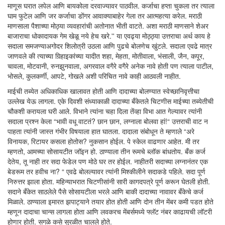
माणूस घरात लपेल आणि बायकोला दरवाज्यावर पाठवील. कर्जाचा हप्ता चुकला तर त्याला
घाम फुटेल आणि जर कर्जाचा डोंगर आवाक्याबाहेर गेला तर आत्महत्या करेल. मराठी
माणसाला पैशाच्या मोठ्या व्यवहारांची अतोनात भीती वाटते. अशा मराठी माणसाने शेअर
बाजाराचा धोकादायक गेम खेळू नये हेच खरे.'' या एवढ्या मोठ्ठ्या उत्तराचा अर्थ काय हे
सदाला समजण्याअगोदर शिलोत्री उठला आणि पुढचे बोलणेच खुंटले. सदाला एवढे मात्र
जाणवले की त्याच्या गिर्‍हाइकांच्या यादीत शहा, मेहता, मोतीवाला, भंसाली, जैन, कपूर,
चावला, मोटवानी, रुनझुनवाला, अगरवाल वगैरे वगैरे अनेक नावे होती पण त्याला पाटील,
भोसले, कुलकर्णी, आपटे, गोखले अशी परिचित नावे काही आठवली नाहीत.
माईची तब्येत अधिकाधिक खालावत होती आणि दादाच्या बोलण्यात स्वेच्छानिवृत्तीचा
उल्लेख येऊ लागला. एके दिवशी संध्याकाळी दादाच्या बँकेतले चिटणीस माईच्या तब्येतीची
चौकशी करायला घरी आले. विभाने त्यांना चहा दिला तेंव्हा विभा आत गेल्यावर त्यांनी
सदाला प्रश्न केला “भावी वधू वाटतं? छान छान, लग्नाला बोलवा हां!“ उत्तराची वाट न
पाहता त्यांनी जास्त गंभीर विषयाला हात घातला. दादाला संबोधून ते म्हणाले “अरे
विनायक, रिटायर कसला होतोस? नुकसान होईल. पे स्केल वाढणार आहेत. मी तर
म्हणतो, आमच्या सोसायटीत जॉइन हो. ठाण्याला तीन रूमचे ब्लॉक बांधतोय. बँक कर्ज
देतेय, तू नाही तर सदा फेडेल पण मोठे घर तर होईल. नाहीतरी सदाच्या लग्नानंतर एक
बेडरूम तर हवीच ना? “ एवढे बोलल्यावर त्यांनी मिश्कीलीने सदाकडे पहिले. सदा पूर्ण
निरुत्तर झाला होता. महिन्याभरात चिटणीसांनी सारी कागदपत्रे पूर्ण करून घेतली होती.
सदाने बँकेत साठलेले पैसे सोसायटीला भरले आणि बाकी दादाच्या नावावर बँकेचे कर्ज
मिळाले. ठाण्याला इमारत झपाट्याने तयार होत होती आणि दोन तीन मेंबर कमी पडत होते
म्हणून दादाचा चान्स लागला होता आणि लवकरच मेंबर्समध्ये फ्लॅट नंबर काढायची लॉटरी
होणार होती. सगळे कसे सुरळीत चालले होते.