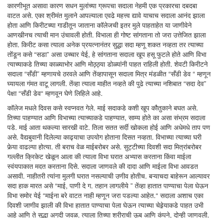
कारणीभूत असावा कारण सधन मुलांच्या ग्रूपचा सदाला नेहमी एक प्रकारचा दबदबा
वाटत असे. एका श्रीमंत मुलाने आपल्याला एवढे महत्त्व द्यावे याचाच सदाला आनंद झाला
होता आणि किरीटच्या गाडीतून जाताना कॉलेजची इतर मुले पाहताहेत या जाणीवेने
आणखीनच त्याची मान उंचावली होती. विभाला ही गोष्ट सांगताना तो जरा उत्तेजित झाला
होता. किरीट कसा त्याला अनेक प्रयत्नानंतर सुद्धा सदा म्हणू शकत नव्हता तर त्याच्या
तोंडून कसे “सडा” असा उच्चार येई, हे सांगताना सदाला खूप हसू फुटले होते आणि विभा
त्याच्याकडे तिच्या काळ्याभोर आणि मोठ्ठ्या डोळ्यांनी पाहत राहिली होती. शेवटी किरीटने
सदाला “सँडी” म्हणायचे ठरवले आणि तेंव्हापासून सदाला मित्र मंडळीत “सँडी डेव “ म्हणून
घ्यायला गंमत वाटू लागली. तेंव्हा त्याला माहीत नव्हते की पुढे त्याच्या नशिबात “सदा देव”
पेक्षा “सँडी डेव“ म्हणवून घेणे लिहिले आहे.
कॉलेज मधले दिवस कसे स्वप्नवत गेले. माई सदाकडे कशी खूप कौतुकाने बघत असे.
तिच्या पाहण्यात आणि विभाच्या त्याच्याकडे पाहण्यात, साम्य होते का असा संभ्रम सदाला
पडे. माई आता थकल्या सारखी वाटे. तिला सतत सर्दी खोकला होई आणि अधेमधे ताप पण
असे. वैद्यबुवानी दिलेल्या काढ्याचा उपयोग होताना दिसत नव्हता. विभाच्या त्याच्या घरी
फेर्‍या वाढल्या होत्या. ती बराच वेळ माईबरोबर असे. सुट्टीच्या दिवशी सदा मित्रांबरोबर
गल्लीत क्रिकेट खेळून आला की त्याला विभा घरात अभ्यास करताना किंवा माईला
स्वंयपाकात मदत करताना दिसे. सदाला जाणवले की दादा आणि माईला विभा आवडत
असावी. नाहीतरी त्यांना मुलगी घरात नसल्याची उणीव होतीच. बऱ्याचदा बाहेरून आल्यावर
सदा हाक मारत असे “माई, पाणी दे ग. तहान लागलीये ” तेंव्हा हातात पाण्याचा पेला घेऊन
विभा समोर येई “माईना बरे वाटत नाही म्हणून जरा पडल्या आहेत.“ सदाला अशाच एका
दिवशी जाणीव झाली की विभा हातात पाण्याचा पेला घेऊन त्याच्या चेहेर्‍याकडे पाहत उभी
आहे आणि ते सुद्धा अगदी जवळ. त्याला तिच्या शरीराची ऊब आणि कंपने, दोन्ही जाणवली.