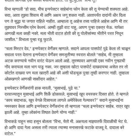
विभा म्हणाली “हो सदा, मीच इन्स्पेक्टर साहेबांना फोन केला की तू येण्याची शक्यता आहे.
सदा, आता तुझ्या शिवाय मी आणि अक्षय जगू शकत नाही. आतापर्यंत दादांनी धीर दिला
पण ते सुद्धा या जगात राहिले नाहीत. आम्हाला तू आहेस तसा पाहिजे आहेस आणि मी तर
तुझ्यावर निस्सीम प्रेम केलयं. आम्ही तुझी वाट पाहू, आपण पुन्हा एकत्र येऊ. यापेक्षा
आणखी मला काही नको. मला भीती वाटत होती की तू पोलीसांच्या भीतीने परत निघून
जाशील." विभाला पुन्हा रडू फुटले.
“चला मिस्टर देव,“ इन्स्पेक्टर वेर्णेकर म्हणाले. सदाने आपला पासपोर्ट पुढे केला तो चाळून
सदाला परत देताना इन्स्पेक्टर वेर्णेकर समजुतीच्या स्वरात बोलले “साहेब, मी तुम्हाला
अटक करण्याचे नवीन वारंट घेऊन आलो आहे. तुमच्यावर आणखी एका नवीन गुन्ह्याची
नोंद करायला मला भाग पाडू नका. जर तुम्हाला खोटा पासपोर्ट दाखवायचा असेल तर तो
कोर्टात दाखवा पण मला खात्री आहे की अशी घोडचूक पुन्हा तुम्ही करणार नाही. तुम्हाला
ओळखणारे आणखी साक्षीदार आहेत.“
इन्स्पेक्टर वेर्णेकरांनी हाक मारली, “मुसाभाई, पुढे या."
दरवाज्यातून मुसाभाई आणि शिर्के डोकावले. मुसाभाई खूप वयस्कर दिसत होते. ते म्हणले
“काय सदाभाऊ, खूप वेगळे दिसायला लागले अमेरिकेला गेल्यावर?” सदाने मुसाभाईंना
नमस्कार केला आणि इन्स्पेक्टर वेर्णेकरांना तो म्हणाला “चला इन्स्पेक्टर साहेब. रात्र खूप
झाली आहे. तुम्हा लोकांना तिष्ठत ठेवणे योग्य नाही.”
विभाकडे पाहून सदा हसून बोलला “विभा, येतो मी. अक्षयला माझ्यातर्फे दिवाळीची भेट घे.
हो आणि दादा गेला असला तरी त्याला त्याच्या मनासारखे फटाके वाजवू दे. दादाला बरे
वाटेल."