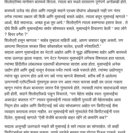
शिलोत्रीच्या मागोमाग बारमध्ये शिरला. त्याला बार मधले वातावरण पूर्णपणे अनोळखी होते.
बारमध्ये उजेड मंद होता आणि त्यामुळे सदाने प्रथम दोघांना ओळखले नाही पण नंतर
लगेच त्याच्या लक्षात की शिर्के आणि मुसाभाई बसले आहेत. त्याला बघून मुसाभाई म्हणाले “
आओ, बैठो सदाभाऊ. अच्छा हुआ तुम आये.“ शिलोत्रीने त्याला बसण्याचा इशारा केला . ते
दोघे शिर्के आणि मुसाभाईंच्या समोर सोफ्यावर बसले. मुसाभाईने विचारणा केली “ क्या लोगे
? बियर वगैरा ?”
शिलोत्री हसून म्हणाला “ साहेब तुम्हाला माहिती आहे, आपण कशावर खुश असतो. पण
आपल्या मित्राला सरबत किंवा कोकाकोला चालेल, इथली स्पेशालिटी.”
सदाला आपण मुसाभाईला का भेटतो आहोत आणि ते सुद्धा ऑफिसच्या बाहेर आणि बारमध्ये
याचा उलगडा झाला नव्हता. पण वेटर गेल्यावर मुसाभाईने लगेचच विषयाला हात घातला.
त्यांच्या हिंदीतील लांबलचक एकतर्फी बोलण्याचा सारांश असा होता. मुसाभाईंचे अनेक
उद्योग होते आणि दुबई पासून वेरावळ पर्यंत त्याचे जाळे पसरले होते. त्यांच्या उद्योगातून
त्यांना खूप उत्पन्न होत असे पण सर्व नगद म्हणजे कॅशमध्ये. बरीच वर्षे ते आलेल्या
उत्पन्नाची प्रॉपर्टीमध्ये गुंतवणूक करत पण आता त्यात फारसा काही दम उरला नव्हता
म्हणून त्यांना शेअर बाजारात जास्त पैसे गुंतवायचे होते. त्यासाठी त्यांना सदाभाऊची मदत
हवी होती. सदाने शिलोत्रीकडे पाहून विचारले, “पण मेहेता साहेब स्वतः मुसाभाईंचा
अकाऊंट बघतात नं?" त्यावर मुसाभाईनी त्याला माहिती पुरवली की मेहेतासाहेब आता
निवृत्त होत आहेत आणि किरीटभाई सर्व धंदा सांभाळणार आहेत पण किरीटभाई कॅश
व्यवहार करायला तयार नाहीत. वर मुसाभाईनी सारे गुंतवलेले पैसे किरीटभाईनी परत
दिलेत. मुसाभाई म्हणाले “ऐसी तेजीमे बाजारके बाहर रहेंगे तो कमायेंगे कब?”
सदाला अजूनही उलगडले नव्हते की मुसाभाई हे सारे त्याला का सांगताहेत. तो काही
किरीटभाईला सांगू शकत नव्हता. त्याने उरलेले सरबत एका घोटात पिऊन टाकले. इथले