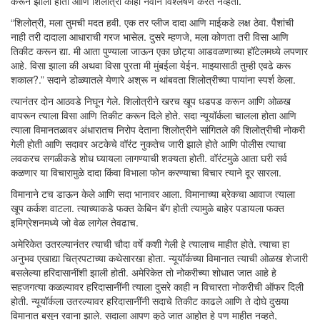
करून झाला होता आणि शिलोत्री काही नवीन विश्लेषण करत नव्हता.
“शिलोत्री, मला तुमची मदत हवी. एक तर प्लीज दादा आणि माईकडे लक्ष ठेवा. पैशांची
नाही तरी दादाला आधाराची गरज भासेल. दुसरे म्हणजे, मला कोणता तरी विसा आणि
तिकीट करून द्या. मी आता पुण्याला जाऊन एका छोट्या आडवळणाच्या हॉटेलमध्ये लपणार
आहे. विसा झाला की अथवा विसा पुरता मी मुंबईला येईन. माझ्यासाठी तुम्ही एवढे करू
शकाल?.” सदाने डोळ्यातले येणारे अश्रू न थांबवता शिलोत्रीच्या पायांना स्पर्श केला.
त्यानंतर दोन आठवडे निघून गेले. शिलोत्रीने खरच खूप धडपड करून आणि ओळख
वापरून त्याला विसा आणि तिकीट करून दिले होते. सदा न्यूयॉर्कला चालला होता आणि
त्याला विमानतळावर अंधारातच निरोप देताना शिलोत्रीने सांगितले की शिलोत्रीची नोकरी
गेली होती आणि सदावर अटकेचे वॉरंट नुकतेच जारी झाले होते आणि पोलीस त्याचा
लवकरच सगळीकडे शोध घ्यायला लागण्याची शक्यता होती. वॉरंटमुळे आता घरी सर्व
कळणार या विचारामुळे दादा किंवा विभाला फोन करण्याचा विचार त्याने दूर सारला.
विमानाने टच डाऊन केले आणि सदा भानावर आला. विमानाच्या ब्रेकचा आवाज त्याला
खूप कर्कश वाटला. त्याच्याकडे फक्त केबिन बॅग होती त्यामुळे बाहेर पडायला फक्त
इमिग्रेशनमध्ये जो वेळ लागेल तेवढाच.
अमेरिकेत उतरल्यानंतर त्याची चौदा वर्षे कशी गेली हे त्यालाच माहीत होते. त्याचा हा
अनुभव एखाद्या चित्रपटाच्या कथेसारखा होता. न्यूयॉर्कच्या विमानात त्याची ओळख शेजारी
बसलेल्या हरिदासानींशी झाली होती. अमेरिकेत तो नोकरीच्या शोधात जात आहे हे
सहजगत्या कळल्यावर हरिदासानींनी त्याला दुसरे काही न विचारता नोकरीची ऑफर दिली
होती. न्यूयॉर्कला उतरल्यावर हरिदासानींनी सदाचे तिकीट काढले आणि ते दोघे दुसर्‍या
विमानात बसून रवाना झाले. सदाला आपण कुठे जात आहोत हे पण माहीत नव्हते,