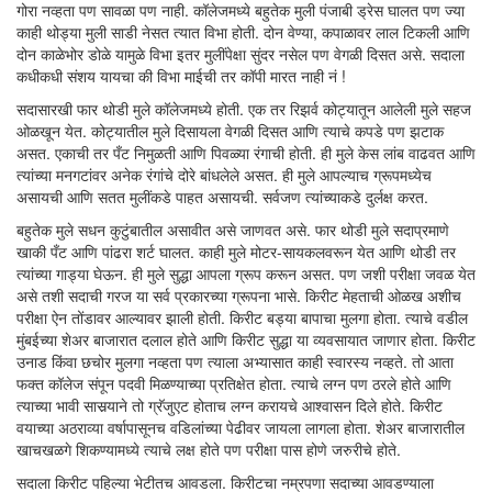
गोरा नव्हता पण सावळा पण नाही. कॉलेजमध्ये बहुतेक मुली पंजाबी ड्रेस घालत पण ज्या
काही थोड्या मुली साडी नेसत त्यात विभा होती. दोन वेण्या, कपाळावर लाल टिकली आणि
दोन काळेभोर डोळे यामुळे विभा इतर मुलींपेक्षा सुंदर नसेल पण वेगळी दिसत असे. सदाला
कधीकधी संशय यायचा की विभा माईची तर कॉपी मारत नाही नं !
सदासारखी फार थोडी मुले कॉलेजमध्ये होती. एक तर रिझर्व कोट्यातून आलेली मुले सहज
ओळखून येत. कोट्यातील मुले दिसायला वेगळी दिसत आणि त्याचे कपडे पण झटाक
असत. एकाची तर पँट निमुळती आणि पिवळ्या रंगाची होती. ही मुले केस लांब वाढवत आणि
त्यांच्या मनगटांवर अनेक रंगांचे दोरे बांधलेले असत. ही मुले आपल्याच ग्रूपमध्येच
असायची आणि सतत मुलींकडे पाहत असायची. सर्वजण त्यांच्याकडे दुर्लक्ष करत.
बहुतेक मुले सधन कुटुंबातील असावीत असे जाणवत असे. फार थोडी मुले सदाप्रमाणे
खाकी पँट आणि पांढरा शर्ट घालत. काही मुले मोटर-सायकलवरून येत आणि थोडी तर
त्यांच्या गाड्या घेऊन. ही मुले सुद्धा आपला ग्रूप करून असत. पण जशी परीक्षा जवळ येत
असे तशी सदाची गरज या सर्व प्रकारच्या ग्रूपना भासे. किरीट मेहताची ओळख अशीच
परीक्षा ऐन तोंडावर आल्यावर झाली होती. किरीट बड्या बापाचा मुलगा होता. त्याचे वडील
मुंबईच्या शेअर बाजारात दलाल होते आणि किरीट सुद्धा या व्यवसायात जाणार होता. किरीट
उनाड किंवा छचोर मुलगा नव्हता पण त्याला अभ्यासात काही स्वारस्य नव्हते. तो आता
फक्त कॉलेज संपून पदवी मिळण्याच्या प्रतिक्षेत होता. त्याचे लग्न पण ठरले होते आणि
त्याच्या भावी सासर्‍याने तो ग्रॅजुएट होताच लग्न करायचे आश्वासन दिले होते. किरीट
वयाच्या अठराव्या वर्षापासूनच वडिलांच्या पेढीवर जायला लागला होता. शेअर बाजारातील
खाचखळगे शिकण्यामध्ये त्याचे लक्ष होते पण परीक्षा पास होणे जरुरीचे होते.
सदाला किरीट पहिल्या भेटीतच आवडला. किरीटचा नम्रपणा सदाच्या आवडण्याला