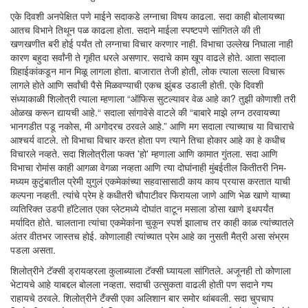
एके दिवशी अनपेक्षित पणे माईने सदाकडे लग्नाचा विषय काढला. सदा काही बोलायच्या
आतच विभाने तिथून पळ काढला होता. सदाने माईला स्पष्टपणे सांगितले की ती
खणखणीत बरी होई पर्यंत तो लग्नाचा विचार करणार नाही. विभाचा उल्लेख निघाला नाही
कारण बहुदा सर्वांनी ते गृहीत धरले असणार. सदाचे काम खूप वाढले होते. आता सदाला
गिर्‍हाईकांकडून मान मिळू लागला होता. बाजारात तेजी होती, लोक त्याला सल्ला विचारू
लागले होते आणि सर्वांची पैसे मिळवण्याची एकच झुंबड उडाली होती. एके दिवशी
संध्याकाळी शिलोत्री त्याला म्हणाला “ऑफिस सुटल्यावर वेळ आहे का? तुझी कोणाशी तरी
ओळख करून द्यायची आहे.“ सदाला सांगावेसे वाटले की “बाबारे माझे लग्न ठरवायच्या
भानगडीत पडू नकोस, मी अगोदरच ठरवले आहे.” आणि मग सदाला त्याच्याच या विचाराचे
आश्चर्य वाटले. तो विभाचा विचार करत होता पण त्याने तिचा होकार आहे का हे कधीच
विचारले नव्हते. सदा शिलोत्रीला फक्त 'हो' म्हणाला आणि कामात गुंतला. सदा आणि
विभाचा रोमांस काही आगळा वेगळा नव्हता आणि त्या दोघांनाही मुंबईतील कितीतरी निम-
मध्यम कुटुंबातील प्रेमी युगुलं एकमेकांच्या सहवासासाठी काय काय प्रयास करतात याची
कल्पना नव्हती. त्यांचे प्रेम हे कधीतरी चौपाटीवर फिरायला जाणे आणि भेळ खाणे याच्या
व्यतिरिक्त उडपी हॉटेलात एका प्लेटमध्ये दोघांत वाटून मसाला डोसा खाणे इथपर्यंत
मर्यादित होते. चालताना त्यांचा एकमेकांना चुकून स्पर्श झालाच तर काही काळ त्यांच्यातले
अंतर वीतभर जास्तच होई. कोणालाही त्यांच्यात प्रेम आहे का नुसती मैत्री असा संभ्रम
पडला असता.
शिलोत्रीने टॅक्सी ड्रायव्हरला कुलाब्याला टॅक्सी घ्यायला सांगितले. अजूनही तो कोणाला
भेटायचे आहे याबद्दल बोलला नव्हता. सदाची उत्सुकता वाढली होती पण सदाने गप्प
राहायचे ठरवले. शिलोत्रीने टँक्सी एका अलिशान बार समोर थांबवली. सदा चुपचाप