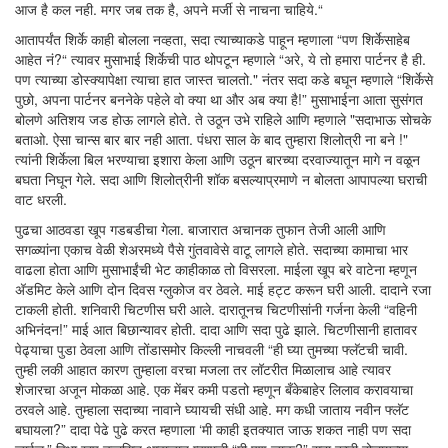
आज है कल नही. मगर जब तक है, अपने मर्जी से नाचना चाहिये.“
आतापर्यंत शिर्के काही बोलला नव्हता, सदा त्याच्याकडे पाहून म्हणाला “पण शिर्केसाहेब
आहेत नं?“ त्यावर मुसाभाई शिर्केची पाठ थोपटून म्हणाले “अरे, ये तो हमारा पार्टनर है ही.
पण त्याच्या डोस्क्यापेक्षा त्याचा हात जास्त चालतो." नंतर सदा कडे बघून म्हणाले “शिर्केसे
पुछो, अपना पार्टनर बननेके पहेले वो क्या था और अब क्या है!” मुसाभाईना आता सुसंगत
बोलणे अतिशय जड होऊ लागले होते. ते उठून उभे राहिले आणि म्हणाले "सदाभाऊ सोचके
बताओ. ऐसा चान्स बार बार नही आता. पंधरा साल के बाद तुम्हारा शिलोत्री ना बने !"
त्यांनी शिर्केला बिल भरण्याचा इशारा केला आणि उठून बारच्या दरवाज्यातून मागे न वळून
बघता निघून गेले. सदा आणि शिलोत्रीनी शॉक बसल्याप्रमाणे न बोलता आपापल्या घराची
वाट धरली.
पुढचा आठवडा खूप गडबडीचा गेला. बाजारात अचानक तुफान तेजी आली आणि
सगळ्यांना एकाच वेळी शेअरमध्ये पैसे गुंतवावेसे वाटू लागले होते. सदाच्या कामाचा भार
वाढला होता आणि मुसाभाईंची भेट काहीकाळ तो विसरला. माईला खूप बरे वाटेना म्हणून
अ‍ॅडमिट केले आणि दोन दिवस ग्लुकोज वर ठेवले. माई हट्ट करून घरी आली. दादाने रजा
टाकली होती. शनिवारी चिटणीस घरी आले. दारातूनच चिटणीसांनी गर्जना केली “वहिनी
अभिनंदन!” माई आत बिछान्यावर होती. दादा आणि सदा पुढे झाले. चिटणीसानी हातावर
पेढ्याचा पुडा ठेवला आणि तोंडासमोर किल्ली नाचवली “ही घ्या तुमच्या फ्लॅटची चावी.
तुम्ही लकी आहात कारण तुम्हाला वरचा मजला तर लॉटरीत मिळालाच आहे त्यावर
शेजारचा अजून मोकळा आहे. एक मेंबर कमी पडतो म्हणून बँकेबाहेर लिलाव करावयाचा
ठरवले आहे. तुम्हाला सदाच्या नावाने घ्यायची संधी आहे. मग कधी जाताय नवीन फ्लॅट
बघायला?” दादा पेढे पुढे करत म्हणाला ‘मी काही इतक्यात जाऊ शकत नाही पण सदा