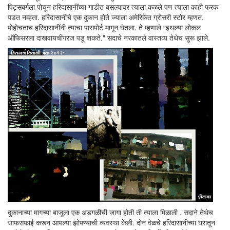
पिट्सबर्गला पोचून हरिदासानींच्या गाडीत बसल्यावर त्याला कळले पण त्याला काही फरक
पडत नव्हता. हरिदासानींचे एक दुकान होते ज्याला अमेरिकेत ग्रोसरी स्टोर म्हणत.
पोहोचताच हरिदासानींनी त्याचा पासपोर्ट मागून घेतला. ते म्हणाले “इथल्या लोकल
ऑफिसरला दाखवायचींगरज पडू शकते." सदाचे नरकातले वास्तव्य तेथेच सुरू झाले.
दुकानाच्या मागच्या बाजूला एक अडगळीची जागा होती ती त्याला मिळाली . सदाने तेथेच
साफसफाई करून आपल्या झोपण्याची व्यवस्था केली. दोन वेळचे हरिदासानीच्या घरातून