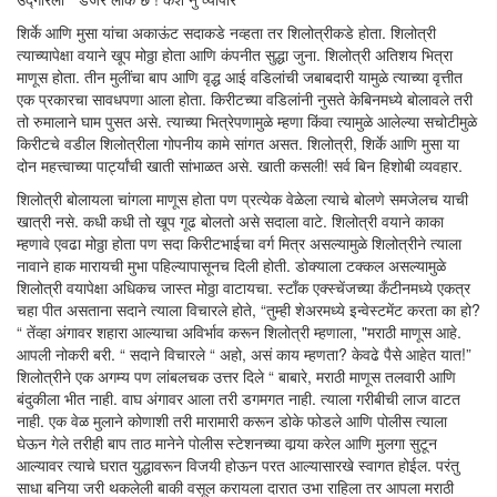
शिर्के आणि मुसा यांचा अकाऊंट सदाकडे नव्हता तर शिलोत्रीकडे होता. शिलोत्री
त्याच्यापेक्षा वयाने खूप मोठ्ठा होता आणि कंपनीत सुद्धा जुना. शिलोत्री अतिशय भित्रा
माणूस होता. तीन मुलींचा बाप आणि वृद्ध आई वडिलांची जबाबदारी यामुळे त्याच्या वृत्तीत
एक प्रकारचा सावधपणा आला होता. किरीटच्या वडिलांनी नुसते केबिनमध्ये बोलावले तरी
तो रुमालाने घाम पुसत असे. त्याच्या भित्रेपणामुळे म्हणा किंवा त्यामुळे आलेल्या सचोटीमुळे
किरीटचे वडील शिलोत्रीला गोपनीय कामे सांगत असत. शिलोत्री, शिर्के आणि मुसा या
दोन महत्त्वाच्या पार्ट्यांची खाती सांभाळत असे. खाती कसली! सर्व बिन हिशोबी व्यवहार.
शिलोत्री बोलायला चांगला माणूस होता पण प्रत्येक वेळेला त्याचे बोलणे समजेलच याची
खात्री नसे. कधी कधी तो खूप गूढ बोलतो असे सदाला वाटे. शिलोत्री वयाने काका
म्हणावे एवढा मोठ्ठा होता पण सदा किरीटभाईचा वर्ग मित्र असल्यामुळे शिलोत्रीने त्याला
नावाने हाक मारायची मुभा पहिल्यापासूनच दिली होती. डोक्याला टक्कल असल्यामुळे
शिलोत्री वयापेक्षा अधिकच जास्त मोठ्ठा वाटायचा. स्टाँक एक्स्चेंजच्या कँटीनमध्ये एकत्र
चहा पीत असताना सदाने त्याला विचारले होते, “तुम्ही शेअरमध्ये इन्वेस्टमेंट करता का हो?
“ तेंव्हा अंगावर शहारा आल्याचा अविर्भाव करून शिलोत्री म्हणाला, "मराठी माणूस आहे.
आपली नोकरी बरी. “ सदाने विचारले “ अहो, असं काय म्हणता? केवढे पैसे आहेत यात!”
शिलोत्रीने एक अगम्य पण लांबलचक उत्तर दिले “ बाबारे, मराठी माणूस तलवारी आणि
बंदुकीला भीत नाही. वाघ अंगावर आला तरी डगमगत नाही. त्याला गरीबीची लाज वाटत
नाही. एक वेळ मुलाने कोणाशी तरी मारामारी करून डोके फोडले आणि पोलीस त्याला
घेऊन गेले तरीही बाप ताठ मानेने पोलीस स्टेशनच्या वार्‍या करेल आणि मुलगा सुटून
आल्यावर त्याचे घरात युद्धावरून विजयी होऊन परत आल्यासारखे स्वागत होईल. परंतु
साधा बनिया जरी थकलेली बाकी वसूल करायला दारात उभा राहिला तर आपला मराठी