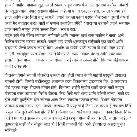
हलवले नाहीत. दादाला सुद्धा एवढी रक्कम पाहून आश्चर्य वाटले. इतक्या वर्षांच्या नोकरी
नंतरसुद्धा त्याचा पगार सदाच्या पहिल्या वहिल्या पगारा एवढा नव्हता. त्याला प्रथम हर्ष
झाला आणि नंतर चिंता वाटू लागली. त्याने सदाला एकच प्रश्न विचारला “ तुमची कंपनी
काही गैर व्यवहार करत नाही नं म्हणजे स्मगलिंग वगैरे? “ सदाच्या उत्तराने त्याचे समाधान
झाले नसावे म्हणून त्याने सल्ला दिला “ सावध रहा.”
माईने सारे पैसे बँकेत ठेवायला सांगितले आणि “जास्त खर्च करू नकोस रे बाबा“ असे
चिंतित स्वरात उद्गार काढले. सदाने सारे सल्ले धुडकावून माईसाठी एक साडी आणि
दादासाठी पँटचे कापड खरेदी केले. अर्थात या खरेदी साठी त्याला विभाची मदत घ्यावी
लागली. खरेदीहून परत येताना त्याने विभासाठी गजरा विकत घेतला आणि स्वतःच्या
हातानी तिला माळला, त्यानंतर त्या दोघांनी आईस्क्रीम खाल्ले होते. विभाच्या चेहेर्‍यावरचा
आनंद उघड होता.
जितक्या वेगाने सदाची नोकरीत उन्नती होत होती त्याच वेगाने माईची प्रकृती ढासळत
चालली होती. विभाचे वडीलसुद्धा अचानक हृदय विकाराच्या झटक्याने गेले. ते लवकरच
पोर्ट ट्रस्ट मधून रीटायर होणार होते. विभाच्या आईने मुंबईत काही उरले नाही म्हणून
गोव्याला परत जाण्याचा निर्णय घेतला. तिथे तिचे सारे भाऊ आणि बहिणी होत्या, गावी घर
होते आणि मुंबईतील दोन खोल्या आता तिला खायला उठल्या होत्या. विभाने गोव्याला
जायला चक्क नकार दिला. माईची ढासळणारी प्रकृती हे तिला एक कारण होतेच पण तिने
अजून जॉब कुठे बघितला होता? तिने गोव्यात एका खेडेगावात राहायला नकार दिला. तिच्या
आईने मन शांत झाल्यावर लवकरच परत येते म्हणून गोव्याची बस घेतली. जाताना माईला“
तुझ्याकडे माझी पोर सोडून जाते हो ! तिची काळजी घे!” असे डोळ्यातले अश्रू पुसून
सांगितले.