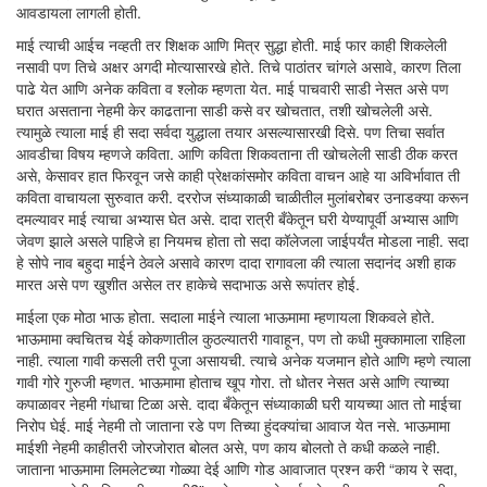
आवडायला लागली होती.
माई त्याची आईच नव्हती तर शिक्षक आणि मित्र सुद्धा होती. माई फार काही शिकलेली
नसावी पण तिचे अक्षर अगदी मोत्यासारखे होते. तिचे पाठांतर चांगले असावे, कारण तिला
पाढे येत आणि अनेक कविता व श्लोक म्हणता येत. माई पाचवारी साडी नेसत असे पण
घरात असताना नेहमी केर काढताना साडी कसे वर खोचतात, तशी खोचलेली असे.
त्यामुळे त्याला माई ही सदा सर्वदा युद्धाला तयार असल्यासारखी दिसे. पण तिचा सर्वात
आवडीचा विषय म्हणजे कविता. आणि कविता शिकवताना ती खोचलेली साडी ठीक करत
असे, केसावर हात फिरवून जसे काही प्रेक्षकांसमोर कविता वाचन आहे या अविर्भावात ती
कविता वाचायला सुरुवात करी. दररोज संध्याकाळी चाळीतील मुलांबरोबर उनाडक्या करून
दमल्यावर माई त्याचा अभ्यास घेत असे. दादा रात्री बँकेतून घरी येण्यापूर्वी अभ्यास आणि
जेवण झाले असले पाहिजे हा नियमच होता तो सदा कॉलेजला जाईपर्यंत मोडला नाही. सदा
हे सोपे नाव बहुदा माईने ठेवले असावे कारण दादा रागावला की त्याला सदानंद अशी हाक
मारत असे पण खुशीत असेल तर हाकेचे सदाभाऊ असे रूपांतर होई.
माईला एक मोठा भाऊ होता. सदाला माईने त्याला भाऊमामा म्हणायला शिकवले होते.
भाऊमामा क्वचितच येई कोकणातील कुठल्यातरी गावाहून, पण तो कधी मुक्कामाला राहिला
नाही. त्याला गावी कसली तरी पूजा असायची. त्याचे अनेक यजमान होते आणि म्हणे त्याला
गावी गोरे गुरुजी म्हणत. भाऊमामा होताच खूप गोरा. तो धोतर नेसत असे आणि त्याच्या
कपाळावर नेहमी गंधाचा टिळा असे. दादा बँकेतून संध्याकाळी घरी यायच्या आत तो माईचा
निरोप घेई. माई नेहमी तो जाताना रडे पण तिच्या हुंदक्यांचा आवाज येत नसे. भाऊमामा
माईशी नेहमी काहीतरी जोरजोरात बोलत असे, पण काय बोलतो ते कधी कळले नाही.
जाताना भाऊमामा लिमलेटच्या गोळ्या देई आणि गोड आवाजात प्रश्न करी “काय रे सदा,