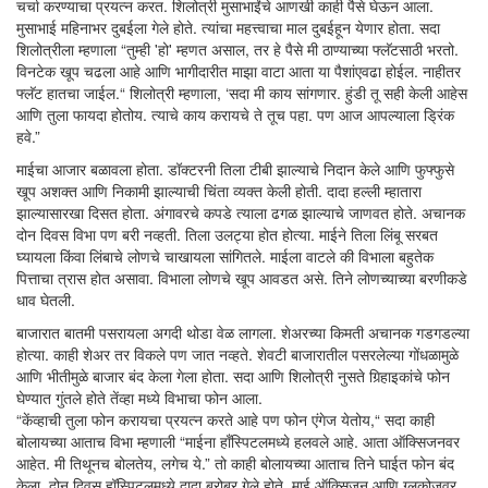
चर्चा करण्याचा प्रयत्न करत. शिलोत्री मुसाभाईंचे आणखी काही पैसे घेऊन आला.
मुसाभाई महिनाभर दुबईला गेले होते. त्यांचा महत्त्वाचा माल दुबईहून येणार होता. सदा
शिलोत्रीला म्हणाला “तुम्ही 'हो' म्हणत असाल, तर हे पैसे मी ठाण्याच्या फ्लॅटसाठी भरतो.
विनटेक खूप चढला आहे आणि भागीदारीत माझा वाटा आता या पैशांएवढा होईल. नाहीतर
फ्लॅट हातचा जाईल.“ शिलोत्री म्हणाला, ‘सदा मी काय सांगणार. हुंडी तू सही केली आहेस
आणि तुला फायदा होतोय. त्याचे काय करायचे ते तूच पहा. पण आज आपल्याला ड्रिंक
हवे.”
माईचा आजार बळावला होता. डॉक्टरनी तिला टीबी झाल्याचे निदान केले आणि फुफ्फुसे
खूप अशक्त आणि निकामी झाल्याची चिंता व्यक्त केली होती. दादा हल्ली म्हातारा
झाल्यासारखा दिसत होता. अंगावरचे कपडे त्याला ढगळ झाल्याचे जाणवत होते. अचानक
दोन दिवस विभा पण बरी नव्हती. तिला उलट्या होत होत्या. माईने तिला लिंबू सरबत
घ्यायला किंवा लिंबाचे लोणचे चाखायला सांगितले. माईला वाटले की विभाला बहुतेक
पित्ताचा त्रास होत असावा. विभाला लोणचे खूप आवडत असे. तिने लोणच्याच्या बरणीकडे
धाव घेतली.
बाजारात बातमी पसरायला अगदी थोडा वेळ लागला. शेअरच्या किमती अचानक गडगडल्या
होत्या. काही शेअर तर विकले पण जात नव्हते. शेवटी बाजारातील पसरलेल्या गोंधळामुळे
आणि भीतीमुळे बाजार बंद केला गेला होता. सदा आणि शिलोत्री नुसते गिर्‍हाइकांचे फोन
घेण्यात गुंतले होते तेंव्हा मध्ये विभाचा फोन आला.
“केंव्हाची तुला फोन करायचा प्रयत्न करते आहे पण फोन एंगेज येतोय,“ सदा काही
बोलायच्या आताच विभा म्हणाली “माईना हाँस्पिटलमध्ये हलवले आहे. आता ऑक्सिजनवर
आहेत. मी तिथूनच बोलतेय, लगेच ये.” तो काही बोलायच्या आताच तिने घाईत फोन बंद
केला. दोन दिवस हॉस्पिटलमध्ये दादा बरोबर गेले होते. माई ऑक्सिजन आणि ग्लुकोजवर