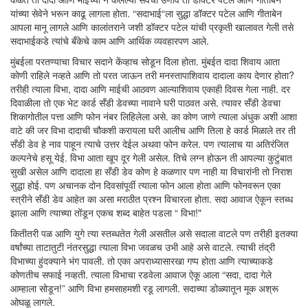
यांच्या सेवेने भरून काढू लागला होता. “सदाभाई“ला सुद्धा डॉक्टर पटेल आणि गीताबेन
आपला मानू लागले आणि कालांतराने जशी डॉक्टर पटेल यांची प्रकृती खालावत गेली तसे
सदाभाईकडे त्यांचे बँकेचे काम आणि आर्थिक व्यवहारपण आले.
मुंबईला परतण्याचा विचार सदाने केंव्हाच सोडून दिला होता. मुंबईत दादा शिवाय आता
कोणी राहिले नव्हते आणि तो परत जाऊन तरी मनस्तापाशिवाय दादाला काय देणार होता?
तरीही त्याला विभा, दादा आणि माईची आठवण आल्याशिवाय एकाही दिवस गेला नाही. दर
दिवाळीला तो एक भेट कार्ड सँडी डेवच्या नावाने घरी पाठवत असे. त्यावर सँडी डेवचा
शिकागोतील पत्ता आणि फोन नंबर लिहिलेला असे. का कोण जाणे त्याला अंधुक अशी आशा
वाटे की जर विभा दादाची चौकशी करायला घरी आलीच आणि तिला हे कार्ड मिळाले तर ती
सँडी डेव हे नाव पाहून त्याचे उत्तर देईल अथवा फोन करेल. पण त्यालाच या अतिरंजित
कल्पनेचे हसू येई. विभा आता खूप दूर गेली असेल. तिचे लग्न होऊन ती आपल्या कुटुंबात
सुखी असेल आणि दादाला हा सँडी डेव कोण हे कळणार पण नाही या विचारांनी तो निराश
सुद्धा होई. पण अचानक दोन दिवसांपूर्वी त्याला फोन आला होता आणि फोनवरून एका
स्त्रीने सँडी डेव आहेत का असा मराठीत प्रश्न विचारला होता. सदा आवाज ऐकून स्तब्ध
झाला आणि त्याच्या तोंडून एकच शब्द बाहेत पडला “ विभा!"
कितीतरी पळ आणि युगे त्या स्तब्धतेत गेली असतील असे सदाला वाटले पण तरीही इतक्या
वर्षांच्या ताटातुटी नंतरसुद्धा त्याला विभा जवळच उभी आहे असे वाटले. त्याची तंद्री
विभाच्या हुंदक्याने भंग पावली. तो एका अपराध्यासारखा गप्प होता आणि त्याच्याकडे
कोणतीच सफाई नव्हती. त्याला विभाचा रडवेला आवाज ऐकू आला “सदा, दादा गेले
आम्हाला सोडून!” आणि विभा हमसाहमशी रडू लागली. सदाच्या डोळ्यातून मूक अश्रू
ओघळू लागले.