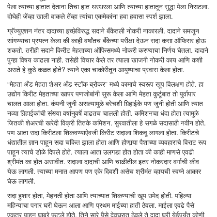
पेला त्याच्या हातात देताना तिचा हात थरथरला आणि त्याच्या हातातून सुद्धा पेला निसटला.
दोघेही जेंव्हा खाली वाकले तेंव्हा त्यांचा एकमेकांना हवा हवासा स्पर्श झाला.
ग्रॅज्युएशन नंतर दादाच्या इच्छेविरुद्ध सदाने बँकेतली नोकरी नाकारली. दादाने समजून
सांगण्याचा प्रयत्न केला की काही वर्षांतच बँकेच्या परीक्षा देऊन सदा कसा ऑफिसर होऊ
शकतो. तरीही सदाने किरीट मेहताच्या ऑफिसमध्ये नोकरी करण्याचा निर्णय घेतला. दादाने
पुन्हा विषय काढला नाही. तसेही विचार केले तर त्याला खाजगी नोकरी काय आणि कशी
असते हे कुठे कळत होते? त्याने एका चाकोरीतून आयुष्याचा प्रवास केला होता.
“मेहता अँड मेहता शेअर अँड स्टॉक ब्रोकर” मध्ये कामाचे स्वरूप खूप विलक्षण होते. हा
उद्योग किरीट मेहताच्या खापर पणजोबांनी सुरू केला आणि मेहता कुटूंबात तो पुर्वापार
चालत आला होता. कंपनी जुनी असल्यामुळे बरेचशी गिर्‍हाईके पण जुनी होती आणि त्यात
नव्या गिर्‍हाईकांची संख्या वर्षानुवर्षे वाढतच चालली होती. कमिशनचा धंदा होता त्यामुळे
जितकी शेअरची खरेदी विक्री तितके कमिशन. सुरवातीला हे सगळे सदासाठी नवीन होते.
पण आता सदा किरीटला शिकवण्याऐवजी किरीट सदाला शिकवू लागला होता. किरीटचे
धंद्यातील ज्ञान पाहून सदा चकित झाला होता आणि होणार्‍या पैशाच्या व्यवहाराचे विराट रूप
पाहून त्याचे डोळे दिपले होते. त्याला आता उलगडा होत होता की काही माणसे एवढी
श्रीमंत का होत असावीत. सदाला दादाची आणि चाळीतील इतर नोकरदार वर्गाची कीव
येऊ लागली. त्याच्या मनात आपण पण एके दिवशी असेच श्रीमंत व्हायची स्वप्ने आकार
घेऊ लागली.
सदा हुशार होता, मेहनती होता आणि त्याच्यात शिकण्याची खूप उमेद होती. पहिल्या
महिन्याचा पगार घरी घेऊन आला आणि प्रथम माईच्या हाती ठेवला. माईला एवढे पैसे
एकत्र पाहून घाबरे फुटले होते. तिने सारे पैसे देवघरात ठेवले ते दादा घरी येईपर्यंत कोणी