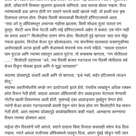
होती. डॉक्टरांनी तिच्यात सुधारणा झाल्याचे सांगितले. दादा फारसा बोलत नव्हता. विभा
त्यांच्यासाठी डबा आणत होती पण दादाने फारसे काही खाल्ले नाही. तो हल्ली फार कृष
दिसायला लागला होता. तिसर्‍या दिवशी संध्याकाळी शिलोत्री हॉस्पिटलमध्ये आला.
“सदा अरे तू ऑफिसमधून अचानक नाहीसा झालास, किती शोधला तुला! घराला पण
कुलूप. शेवटी आज विभा भेटली आणि माई हॉस्पिटलमध्ये आहेत ते कळलं. एक फोन नाही
का करता आला?" शिलोत्रीचा प्रश्न योग्य होता. शिलोत्री पुढे म्हणाला ‘सदा फार मोठ्ठा
गफला झालाय. विनटेक शेअर पुरा कोलमडलाय. त्या कंपनीच्या मालकाला फसवणुकीच्या
आरोपाखाली अटक झाली आणि शेअरमध्ये शंभराचे पाच रुपये राहिले. “सदाला दरदरून
घाम फुटला आणि त्याच्या घशातून आवाज फुटेना. तो कसाबसा म्हणाला, “पण मोतीवाला
......” शिलोत्री उद्गारला “अरे, ज्या दिवशी बाजार गडगडला त्या दिवशी मोतीवाला सर्व
शेअर विकून मोकळा झाला आणि ते सुद्धा फायद्यात!"
सदाच्या डोळ्यापुढे अंधारी आली आणि तो म्हणाला, “इथे नको, बाहेर हॉटेलमध्ये जाऊन
बोलू.”
सदाच्या अवतीभोवतीचे सगळे जग उलटेपालटे झाले होते. पंचवीस लाखांहून अधिक रक्कम
हवेत विरून गेली होती. सदाला आयकर ऑफिसरची दोन आठवड्यात भेटायला येण्याची
नोटीस खाकी लिफाफ्यात आली होती. मुसाभाई एका आठवड्यात दुबईहून येणार होते.
त्यांनी शेअर बाजार गडगडल्याची बातमी ऐकून फोन केला होता पण शिलोत्रीने वेळ मारून
नेली होती. आता सदाच्या डोळ्यापुढे काळोखाशिवाय काही नव्हते. आत्महत्या करण्याचा
विचार त्याच्या डोक्यात आला.
माईला दोन दिवसांनी घरी आणले. सदाने दादाला किंवा विभाला कसलाही संशय येऊ दिला
नव्हता. त्याने आपला राजीनामा ऑफिसमध्ये पाठवून दिला, आपण मुंबई सोडून गावी जात