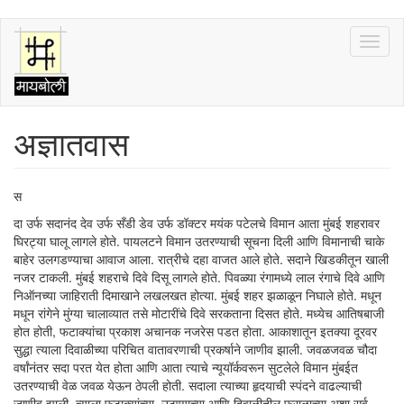
Skip
Toggl
to
naviga
main
content
अज्ञातवास
स
दा उर्फ सदानंद देव उर्फ सँडी डेव उर्फ डॉक्टर मयंक पटेलचे विमान आता मुंबई शहरावर
घिरट्या घालू लागले होते. पायलटने विमान उतरण्याची सूचना दिली आणि विमानाची चाके
बाहेर उलगडण्याचा आवाज आला. रात्रीचे दहा वाजत आले होते. सदाने खिडकीतून खाली
नजर टाकली. मुंबई शहराचे दिवे दिसू लागले होते. पिवळ्या रंगामध्ये लाल रंगाचे दिवे आणि
निऑनच्या जाहिराती दिमाखाने लखलखत होत्या. मुंबई शहर झळाळून निघाले होते. मधून
मधून रांगेने मुंग्या चालाव्यात तसे मोटारींचे दिवे सरकताना दिसत होते. मध्येच आतिषबाजी
होत होती, फटाक्यांचा प्रकाश अचानक नजरेस पडत होता. आकाशातून इतक्या दूरवर
सुद्धा त्याला दिवाळीच्या परिचित वातावरणाची प्रकर्षाने जाणीव झाली. जवळजवळ चौदा
वर्षांनंतर सदा परत येत होता आणि आता त्याचे न्यूयॉर्कवरून सुटलेले विमान मुंबईत
उतरण्याची वेळ जवळ येऊन ठेपली होती. सदाला त्याच्या हृदयाची स्पंदने वाढल्याची
जाणीव झाली. त्याला फटाक्यांच्या, उटण्याच्या आणि दिवाळीतील फराळाच्या अशा सर्व