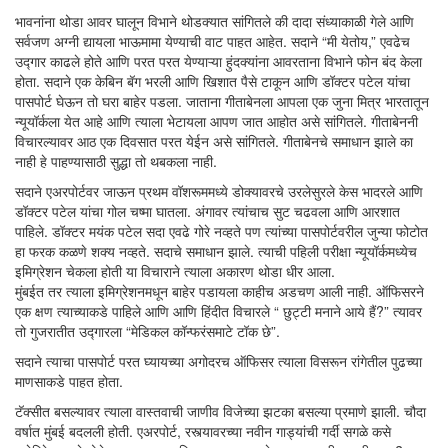
भावनांना थोडा आवर घालून विभाने थोडक्यात सांगितले की दादा संध्याकाळी गेले आणि
सर्वजण अग्नी द्यायला भाऊमामा येण्याची वाट पाहत आहेत. सदाने “मी येतोय,” एवढेच
उद्गार काढले होते आणि परत परत येण्याऱ्या हुंदक्यांना आवरताना विभाने फोन बंद केला
होता. सदाने एक केबिन बॅग भरली आणि खिशात पैसे टाकून आणि डॉक्टर पटेल यांचा
पासपोर्ट घेऊन तो घरा बाहेर पडला. जाताना गीताबेनला आपला एक जुना मित्र भारतातून
न्यूयॉर्कला येत आहे आणि त्याला भेटायला आपण जात आहोत असे सांगितले. गीताबेननी
विचारल्यावर आठ एक दिवसात परत येईन असे सांगितले. गीताबेनचे समाधान झाले का
नाही हे पाहण्यासाठी सुद्धा तो थबकला नाही.
सदाने एअरपोर्टवर जाऊन प्रथम वॉशरूममध्ये डोक्यावरचे उरलेसुरले केस भादरले आणि
डॉक्टर पटेल यांचा गोल चष्मा घातला. अंगावर त्यांचाच सुट चढवला आणि आरशात
पाहिले. डॉक्टर मयंक पटेल सदा एवढे गोरे नव्हते पण त्यांच्या पासपोर्टवरील जुन्या फोटोत
हा फरक कळणे शक्य नव्हते. सदाचे समाधान झाले. त्याची पहिली परीक्षा न्यूयॉर्कमध्येच
इमिग्रेशन चेकला होती या विचाराने त्याला अकारण थोडा धीर आला.
मुंबईत तर त्याला इमिग्रेशनमधून बाहेर पडायला काहीच अडचण आली नाही. ऑफिसरने
एक क्षण त्याच्याकडे पाहिले आणि आणि हिंदीत विचारले “ छुट्टी मनाने आये हैं?” त्यावर
तो गुजरातीत उद्गारला “मेडिकल कॉन्फरंसमाटे टॉक छे”.
सदाने त्याचा पासपोर्ट परत घ्यायच्या अगोदरच ऑफिसर त्याला विसरून रांगेतील पुढच्या
माणसाकडे पाहत होता.
टॅक्सीत बसल्यावर त्याला वास्तवाची जाणीव विजेच्या झटका बसल्या प्रमाणे झाली. चौदा
वर्षात मुंबई बदलली होती. एअरपोर्ट, रस्त्यावरच्या नवीन गाड्यांची गर्दी सगळे कसे