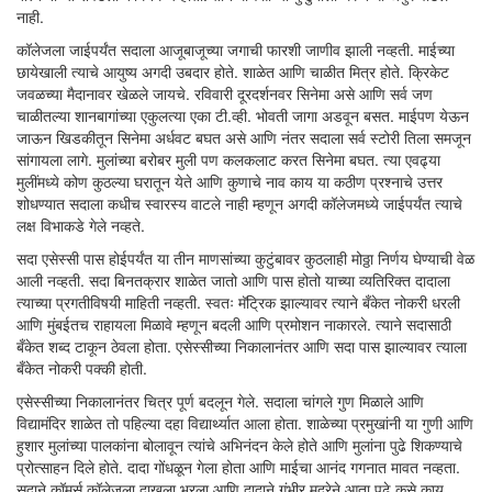
नाही.
कॉलेजला जाईपर्यंत सदाला आजूबाजूच्या जगाची फारशी जाणीव झाली नव्हती. माईच्या
छायेखाली त्याचे आयुष्य अगदी उबदार होते. शाळेत आणि चाळीत मित्र होते. क्रिकेट
जवळच्या मैदानावर खेळले जायचे. रविवारी दूरदर्शनवर सिनेमा असे आणि सर्व जण
चाळीतल्या शानबागांच्या एकुलत्या एका टी.व्ही. भोवती जागा अडवून बसत. माईपण येऊन
जाऊन खिडकीतून सिनेमा अर्धवट बघत असे आणि नंतर सदाला सर्व स्टोरी तिला समजून
सांगायला लागे. मुलांच्या बरोबर मुली पण कलकलाट करत सिनेमा बघत. त्या एवढ्या
मुलींमध्ये कोण कुठल्या घरातून येते आणि कुणाचे नाव काय या कठीण प्रश्नाचे उत्तर
शोधण्यात सदाला कधीच स्वारस्य वाटले नाही म्हणून अगदी कॉलेजमध्ये जाईपर्यंत त्याचे
लक्ष विभाकडे गेले नव्हते.
सदा एसेस्सी पास होईपर्यंत या तीन माणसांच्या कुटुंबावर कुठलाही मोठ्ठा निर्णय घेण्याची वेळ
आली नव्हती. सदा बिनतक्रार शाळेत जातो आणि पास होतो याच्या व्यतिरिक्त दादाला
त्याच्या प्रगतीविषयी माहिती नव्हती. स्वतः मॅट्रिक झाल्यावर त्याने बँकेत नोकरी धरली
आणि मुंबईतच राहायला मिळावे म्हणून बदली आणि प्रमोशन नाकारले. त्याने सदासाठी
बँकेत शब्द टाकून ठेवला होता. एसेस्सीच्या निकालानंतर आणि सदा पास झाल्यावर त्याला
बँकेत नोकरी पक्की होती.
एसेस्सीच्या निकालानंतर चित्र पूर्ण बदलून गेले. सदाला चांगले गुण मिळाले आणि
विद्यामंदिर शाळेत तो पहिल्या दहा विद्यार्थ्यात आला होता. शाळेच्या प्रमुखांनी या गुणी आणि
हुशार मुलांच्या पालकांना बोलावून त्यांचे अभिनंदन केले होते आणि मुलांना पुढे शिकण्याचे
प्रोत्साहन दिले होते. दादा गोंधळून गेला होता आणि माईचा आनंद गगनात मावत नव्हता.
सदाने कॉमर्स कॉलेजला दाखला भरला आणि दादाने गंभीर मुद्रेने आता पुढे कसे काय