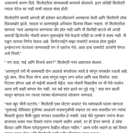
असल्याचे कारण दिले. शिलोत्रीला संध्याकाळी बारमध्ये बोलावले. इतर कोठेही शिलोत्री
त्याला भेटेल का नाही याची सदाला शंका होती.
शिलोत्रीने बातमी आणली की ब्रोकर बाटलीवालाने आत्महत्या केली आणि कितीतरी लोक
दिवाळखोर झाले. सदाला या बातम्यांमुळे अजिबात दिलासा मिळत नव्हता. तो शिलोत्रीला
म्हणाला “मला आत्महत्या करण्याचा धीर होत नाही आणि मी कितीही म्हटले की अगदी
कातडी झिजेपर्यंत नोकरी करून मुसाभाईचे पैसे फेडतो तरीही या जन्मी ते शक्य नाही. मी
पळून जायचा निर्णय घेतला आहे. किरीटभाईने माझा पासपोर्ट बनवला होता दुबईत
इन्व्हेस्टरना भेटायला जाण्यासाठी पण ते एकटेच गेले, आता हाच पासपोर्ट उपयोगी येणार
असे दिसते.”
“ पण दादा, माई आणि विभाचे काय?" शिलोत्री नरम आवाजात बोलला .
“आत्तापुरते तरी मी कामासाठी दोन आठवडे बंगलोरला जातो हे सांगून घराबाहेर पडलो आहे.
पुढे काय, विभा तिला योग्य असा माणूस पाहून लग्न करेल आणि मला विसरेल. दादा
रिटायर होणार आहे तो माईची काळजी घेईल. मला नोकरी मिळालीच तर मी पैसे पाठवेन.
आत्ता तरी काही सांगता येत नाही. जर सर्व शांत झाले तर पुढे पाहू." सदा मान खाली
घालून म्हणाला पण त्याला त्याच्या बोलण्यातलं फोलपण जाणवलं.
“मला खूप भीती वाटतेय,“ शिलोत्री एका घोटात कडवट पेय घशाखाली घालत म्हणाला
“मुसाभाई पोलिसात हुंडीच्या आधाराने फसवणुकीची तक्रार तर करू शकतील पण त्यांचा
शिकारी कुत्रा शिर्के तुझ्या मागावर पाठवतील हे नक्की. एवढे मोठे नुकसान ज्यांना शेअर
बाजारात फक्त नफा दिसतो त्यांना पचवणे कठीण असते, वर ही डेंजर माणसे. हे लोक
बिल्डर आणि फिल्म प्रोड्युसरना देखील सोडत नाहीत." आत्ता पर्यंत सदाने हा सर्व विचार