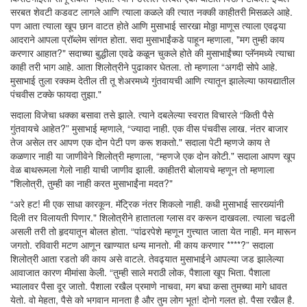
सरबत शेवटी कडवट लागले आणि त्याला कळले की त्यात नक्की काहीतरी मिसळले आहे.
पण आता त्याला खूप छान वाटत होते आणि मुसाभाई सारखा मोठ्ठा माणूस त्याला एवढ्या
आदराने आपला प्रॉब्लेम सांगत होता. सदा मुसाभाईंकडे पाहून म्हणाला, "मग तुम्ही काय
करणार आहात?" सदाच्या बुद्धीला एवढे कळून चुकले होते की मुसाभाईंच्या प्लॅनमध्ये त्याचा
काही तरी भाग आहे. आता शिलोत्रीने पुढाकार घेतला. तो म्हणाला “अगदी सोपे आहे.
मुसाभाई तुला रक्कम देतील ती तू शेअरमध्ये गुंतवायची आणि त्यातून झालेल्या फायद्यातील
पंचवीस टक्के फायदा तुझा."
सदाला विजेचा धक्का बसावा तसे झाले. त्याने दबलेल्या स्वरात विचारले “किती पैसे
गुंतवायचे आहेत?” मुसाभाई म्हणाले, “ज्यादा नाही. एक वीस पंचवीस लाख. नंतर बाजार
तेज असेल तर आपण एक दोन पेटी पण करू शकतो." सदाला पेटी म्हणजे काय ते
कळणार नाही या जाणीवेने शिलोत्री म्हणाला, “म्हणजे एक दोन कोटी." सदाला आपण खूप
वेळ बाथरूमला गेलो नाही याची जाणीव झाली. काहीतरी बोलायचे म्हणून तो म्हणाला
"शिलोत्री, तुम्ही का नाही करत मुसाभाईंना मदत?"
“अरे हट! मी एक साधा कारकून. मॅट्रिक नंतर शिकलो नाही. कधी मुसाभाई सारख्यांनी
दिली तर विलायती पिणार." शिलोत्रीने हातातला ग्लास वर करून दाखवला. त्याला चढली
असली तरी तो हृदयातून बोलत होता. “पांढरपेशे म्हणून गुत्त्यात जाता येत नाही. मन मारून
जगतो. रविवारी मटण आणून खाण्यात धन्य मानतो. मी काय करणार ****?” सदाला
शिलोत्री आता रडतो की काय असे वाटले. तेवढ्यात मुसाभाईने आपल्या जड झालेल्या
आवाजात कारण मीमांसा केली. “तुम्ही साले मराठी लोक, पैशाला खूप भिता. पैशाला
भ्यालावर पैसा दूर जातो. पैशाला रखैल प्रमाणे नाचवा, मग बघा कसा तुमच्या मागे धावत
येतो. वो मेहता, पैसे को भगवान मानता है और तुम लोग भूत! दोनो गलत हो. पैसा रखैल है.