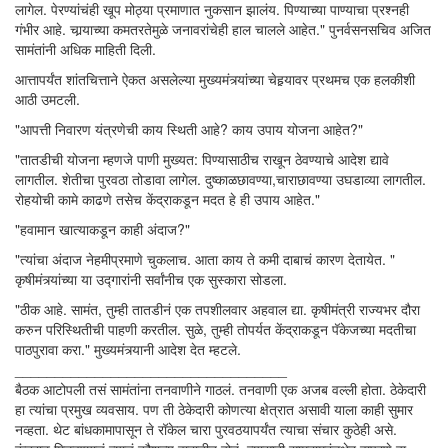
लागेल. पेरण्यांचंही खूप मोठ्या प्रमाणात नुकसान झालंय. पिण्याच्या पाण्याचा प्रश्नही
गंभीर आहे. चार्‍याच्या कमतरतेमुळे जनावरांचेही हाल चालले आहेत." पुनर्वसनसचिव अजित
सामंतांनी अधिक माहिती दिली.
आत्तापर्यंत शांतचित्ताने ऐकत असलेल्या मुख्यमंत्र्यांच्या चेहर्‍यावर प्रथमच एक हलकीशी
आठी उमटली.
"आपत्ती निवारण यंत्रणेची काय स्थिती आहे? काय उपाय योजना आहेत?"
"तातडीची योजना म्हणजे पाणी मुख्यत: पिण्यासाठीच राखून ठेवण्याचे आदेश द्यावे
लागतील. शेतीचा पुरवठा तोडावा लागेल. दुष्काळछावण्या,चाराछावण्या उघडाव्या लागतील.
रोहयोची कामे काढणे तसेच केंद्राकडून मदत हे ही उपाय आहेत."
"हवामान खात्याकडून काही अंदाज?"
"त्यांचा अंदाज नेहमीप्रमाणे चुकलाच. आता काय ते कमी दाबाचं कारण देतायेत. "
कृषीमंत्र्यांच्या या उद्गारांनी सर्वांनीच एक सुस्कारा सोडला.
"ठीक आहे. सामंत, तुम्ही तातडीनं एक तपशीलवार अहवाल द्या. कृषीमंत्री राज्यभर दौरा
करुन परिस्थितीची पाहणी करतील. सुळे, तुम्ही तोपर्यत केंद्राकडून पॅकेजच्या मदतीचा
पाठपुरावा करा." मुख्यमंत्र्यानी आदेश देत म्हटले.
‌‌‌‌‌‌‌‌‌‌‌‍__________________________________
बैठक आटोपली तसं सामंतांना तनवाणीने गाठलं. तनवाणी एक अजब वल्ली होता. ठेकेदारी
हा त्यांचा प्रमुख व्यवसाय. पण ती ठेकेदारी कोणत्या क्षेत्रात असावी याला काही सुमार
नव्हता. थेट बांधकामापासून ते रॉकेल चारा पुरवठयापर्यंत त्याचा संचार कुठेही असे.