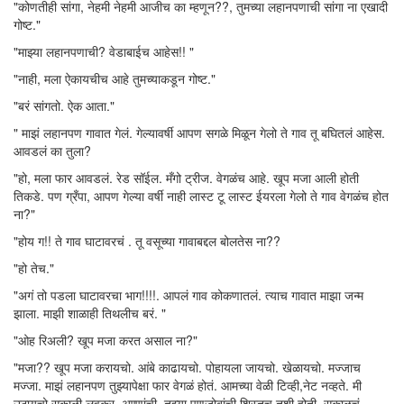
"कोणतीही सांगा, नेहमी नेहमी आजीच का म्हणून??, तुमच्या लहानपणाची सांगा ना एखादी
गोष्ट."
"माझ्या लहानपणाची? वेडाबाईच आहेस!! "
"नाही, मला ऐकायचीच आहे तुमच्याकडून गोष्ट."
"बरं सांगतो. ऐक आता."
" माझं लहानपण गावात गेलं. गेल्यावर्षी आपण सगळे मिळून गेलो ते गाव तू बघितलं आहेस.
आवडलं का तुला?
"हो, मला फार आवडलं. रेड सॉईल. मँगो ट्रीज. वेगळंच आहे. खूप मजा आली होती
तिकडे. पण ग्रँपा, आपण गेल्या वर्षी नाही लास्ट टू लास्ट ईयरला गेलो ते गाव वेगळंच होत
ना?"
"होय ग!! ते गाव घाटावरचं . तू वसूच्या गावाबद्दल बोलतेस ना??
"हो तेच."
"अगं तो पडला घाटावरचा भाग!!!!. आपलं गाव कोकणातलं. त्याच गावात माझा जन्म
झाला. माझी शाळाही तिथलीच बरं. "
"ओह रिअली? खूप मजा करत असाल ना?"
"मजा?? खूप मजा करायचो. आंबे काढायचो. पोहायला जायचो. खेळायचो. मज्जाच
मज्जा. माझं लहानपण तुझ्यापेक्षा फार वेगळं होतं. आमच्या वेळी टिव्ही,नेट नव्हते. मी
उठायचो सकाळी लवकर. अण्णांची, तुझ्या पणजोबांची शिस्तच तशी होती. सकाळचं