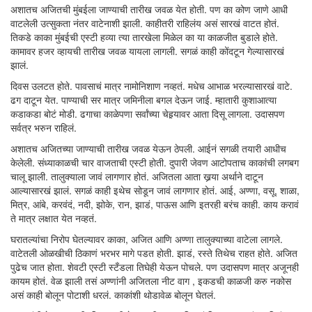
अशातच अजितची मुंबईला जाण्याची तारीख जवळ येत होती. पण का कोण जाणे आधी
वाटलेली उत्सुकता नंतर वाटेनाशी झाली. काहीतरी राहिलंय असं सारखं वाटत होतं.
तिकडे काका मुंबईची एस्टी हव्या त्या तारखेला मिळेल का या काळजीत बुडाले होते.
कामावर हजर व्हायची तारीख जवळ यायला लागली. सगळं काही कोंदटून गेल्यासारखं
झालं.
दिवस उलटत होते. पावसाचं मात्र नामोनिशाण नव्हतं. मधेच आभाळ भरल्यासारखं वाटे.
ढग दाटून येत. पाण्याची सर मात्र जमिनीला बगल देऊन जाई. म्हातारी कुशाआत्या
कडाकडा बोटं मोडी. ढगाचा काळेपणा सर्वांच्या चेहर्‍यावर आता दिसू लागला. उदासपण
सर्वत्र भरुन राहिलं.
अशातच अजितच्या जाण्याची तारीख जवळ येऊन ठेपली. आईनं सगळी तयारी आधीच
केलेली. संध्याकाळची चार वाजताची एस्टी होती. दुपारी जेवण आटोपताच काकांची लगबग
चालू झाली. तालुक्याला जावं लागणार होतं. अजितला आता खर्‍या अर्थाने दाटून
आल्यासारखं झालं. सगळं काही इथेच सोडून जावं लागणार होतं. आई, अण्णा, वसू, शाळा,
मित्र, आंबे, करवंदं, नदी, झोके, रान, झाडं, पाऊस आणि इतरही बरंच काही. काय करावं
ते मात्र लक्षात येत नव्हतं.
घरातल्यांचा निरोप घेतल्यावर काका, अजित आणि अण्णा तालुक्याच्या वाटेला लागले.
वाटेतली ओळखीची ठिकाणं भरभर मागे पडत होती. झाडं, रस्ते तिथेच राहत होते. अजित
पुढेच जात होता. शेवटी एस्टी स्टँडला तिघेही येऊन पोचले. पण उदासपण मात्र अजूनही
कायम होतं. वेळ झाली तसं अण्णांनी अजितला नीट वाग , इकडची काळजी करु नकोस
असं काही बोलून पोटाशी धरलं. काकांशी थोडावेळ बोलून घेतलं.