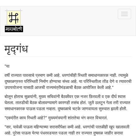
Skip
Toggl
to
naviga
main
content
मृद्गंध
"या
वर्षी राज्यात पावसाचे प्रमाण कमी आहे. धरणांचीही स्थिती समाधानकारक नाही. त्यामुळे
दुष्काळग्रस्त परिस्थिती निर्माण होण्याचा संभव आहे. या परिस्थितीला तोंड देणे व त्यावरची
उपाययोजना यासाठी आजची राज्यमंत्रीमंडळाची बैठक आयोजित केली आहे."
बोलून होताच सुळयांनी, मुख्य सचिवांनी बैठकीवर एक नजर फ़िरवली व एक दीर्घ श्वास
घेतला. तातडीची बैठक बोलावण्यामागे कारणही तसंच होतं. जुलै उलटून गेला तरी राज्यात
समाधानकारक पाऊस पडला नव्हता. दुष्काळाचे चटके जाणवायला सुरुवात झाली होती.
"एकदंरीत काय स्थिती आहे?" मुख्यमंत्र्यानी शांततेचा भंग करत विचारलं.
"सर, यावेळी पाऊस महिन्याच्या सरासरीपेक्षा कमी आहे. धरणांची पातळीही खूप खालावली
आहे. पुरेसा पाऊस येत्या पंधरवडयात पडला नाही तर राज्यात दुष्काळ जाहीर करावा