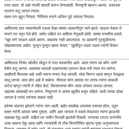
परत आला. तो आहे त्याची खात्री करुन देण्यासाठी. चित्तवृत्ती बहरुन आल्या. अचानक
प्रसन्न वाटू लागलं त्याला.
मळभ पार धुवून निघालं. निश्चिंत मनाने अजित पुढे जायला निघाला.
______________________________________________________
आशिताचा हात गळ्याभोवती पडला तेव्हा सामंत आठवणीतून जागे झाले. एवढया वेळात ते
मनाने पार रमून गेले होते. समोर पाहिलं तर आशिता पेंगुळली होती. सामंत मनाशीच हसले.
"खूप मागे जाऊन आलो आपण, कळलंच नाही आपल्याला. या आठवणी पुरचुंडीतल्या
पोह्यासारख्या आहेत. पुरवून पुरवून खाता येतात." खुर्चीतून उठता उठता त्यांनी विचार
केला.
______________________________________________________
आशिताला तिच्या खोलीत सोडून ते परत बाल्कनीत आले. आता त्यांना का कोण जाणे
बेचैन वाटू लागलं. कामाच्या फायली चाळण्याच्या प्रयत्न केला तरी त्यात मन लागेना.
काहीतरी शिल्लक आहे अशी भावना मनात येऊ लागली. थोडं फिरुन पहावं म्हणून येरझार्‍या
घालू लागले. काय होत आहे ते कळेना. नीताला फोन लावावा तर उगाच त्यांना काळजी
वाटेल म्हणून त्यांनी ते रहित केलं. दिवसभराचा शीण आता अंगावर यायला लागला.
उद्याच्या कामातही मन लागेना. निमूटपणे ते आराम खुर्चीत बसून राहिले. कधी त्यांचा डोळा
लागला हे त्यांचं त्यांनाच कळलं नाही.
हवेच्या थंडगार झोताने त्यांना जाग आली. बाहेर काळोख आरामात पसरला होता. उठून
बसत त्यांनी आपला चष्मा पुसला. आणि आत जायला ते वळले.तेवढयात त्यांना झाडाची
सळसळ ऐकू आली. पाहिलं तर जमीन भिजकी झालेली दिसली. पाण्याचा टपटप घनगंभीर
असा आवाज ऐकू आला.आणि त्याचवेळी तो तोच चिरपरिचित मृद्गंध पुन्हा अनुभवायला
मिळाला. धावतच ते बाहेर आले. तो मनभावन असा मृद्गंध त्यांनी श्वासात भरभरुन घेतला.