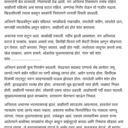
मास्तरांनी बेल वाजवली. निघण्याची वेळ आली. पण अजितचं रिकामपण तसंच राहिलं.
काहीतरी राहिलंय असं सारखं वाटत राहिलं. अण्णांचा निरोप घेऊन तो गाडीत चढला.
खिडकीपाशी त्याला बसवून काकांनी निवांतपणे पानाची पिशवी उघडली.
अजितने खिडकीतून बाहेर बघितलं. सगळीकडे रखरखीत, तापलेली जमीन, तापलेले ऊन,
माणसंही तापलेलीच.आतून बाहेरुन. काहीतरी हवं होतं शांत करायला.
अचानक परत दाटून आलं. काळोखी पसरली. गर्दीच झाली आकाशात. पण अजितला
वाटलं हे फसवंच. चकवा असतो तसा, कितीही फिरलं तरी शेवटी तिथेच आणून सोडणारा.
ढग येतात. दाटी करतात. निघून जातात. काही होत नाही. जत्रेतला जादूगार करतो तसा.
खेळ दाखवत, आपण हसतो, थोडावेळ भुलल्यासारखं होतं. नंतर सर्व शांत
शांत...........................
अजितनं हाताची कूस निराशेनं बदलली. तेवढयात बदाबदा पाण्याचे थेंब काचेवर जमू
लागले.त्याने बाहेर पाहिलं तर पाणी कोसळू लागलं होतं. आवेग प्रचंड होता. कितीएक
दिसांची ताटातूट भरुन काढण्यासाठी पाऊस झेपावत होता. तापलेली जमीन शांत होत
होती. झाडझडोरा स्वच्छ होत होता. अंगावरची धूळ झटकली जात होती. जळमटं निघत
होती. काहीतरी गवसलं होतं. लोकांची एकच धांदल उडाली. आडोशाची गर्दी वाढत चालली.
सुखावल्यासारखं झालं सगळ्यांना. वातावरण चैतन्यानं न्हाऊन निघालं.
अजितला अचानक भरल्यासारखं झालं. काहीतरी सापडलंय आपल्याला, हरवलेलं परत
गवसलंय याचा आनंद मावत नव्हता. अशातच मातीचा चिरपरिचित गंध नाकाला जाणवू
लागला. त्याला भुलल्यासारख झालं. उचंबळून आलं. एकदम लपाछपीच्या डावात राज्य
आलेल्याने बाकीच्या सगळ्यांना शोधून काढून साईसुट्यो करावा आणि निश्वास सोडावा असं
वाटलं त्याला. जे हरवल्यासारखं वाटलं ते अखेर परत आलं. कडकडून भेटलं. तो मृद्गंध