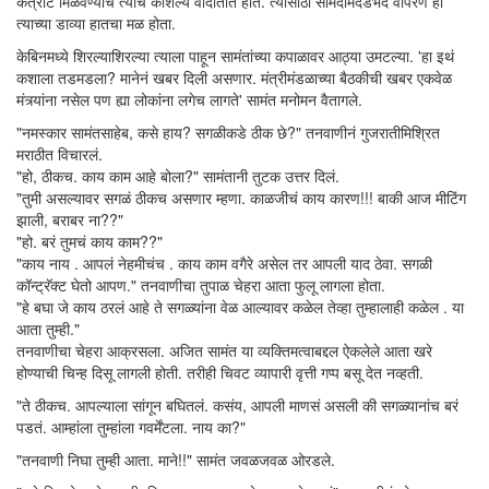
कंत्राट मिळवण्याचं त्याचं कौशल्य वादातीत होतं. त्यासाठी सामदामदंडभेद वापरणे हा
त्याच्या डाव्या हातचा मळ होता.
केबिनमध्ये शिरल्याशिरल्या त्याला पाहून सामंतांच्या कपाळावर आठ्या उमटल्या. 'हा इथं
कशाला तडमडला? मानेनं खबर दिली असणार. मंत्रीमंडळाच्या बैठकीची खबर एकवेळ
मंत्र्यांना नसेल पण ह्या लोकांना लगेच लागते' सामंत मनोमन वैतागले.
"नमस्कार सामंतसाहेब, कसे हाय? सगळीकडे ठीक छे?" तनवाणीनं गुजरातीमिश्रित
मराठीत विचारलं.
"हो, ठीकच. काय काम आहे बोला?" सामंतानी तुटक उत्तर दिलं.
"तुमी असल्यावर सगळं ठीकच असणार म्हणा. काळजीचं काय कारण!!! बाकी आज मीटिंग
झाली, बराबर ना??"
"हो. बरं तुमचं काय काम??"
"काय नाय . आपलं नेहमीचंच . काय काम वगैरे असेल तर आपली याद ठेवा. सगळी
कॉन्ट्रॅक्ट घेतो आपण." तनवाणीचा तुपाळ चेहरा आता फुलू लागला होता.
"हे बघा जे काय ठरलं आहे ते सगळ्यांना वेळ आल्यावर कळेल तेव्हा तुम्हालाही कळेल . या
आता तुम्ही."
तनवाणीचा चेहरा आक्रसला. अजित सामंत या व्यक्तिमत्वाबद्दल ऐकलेले आता खरे
होण्याची चिन्ह दिसू लागली होती. तरीही चिवट व्यापारी वृत्ती गप्प बसू देत नव्हती.
"ते ठीकच. आपल्याला सांगून बघितलं. कसंय, आपली माणसं असली की सगळ्यानांच बरं
पडतं. आम्हांला तुम्हांला गवर्मेंटला. नाय का?"
"तनवाणी निघा तुम्ही आता. माने!!" सामंत जवळजवळ ओरडले.