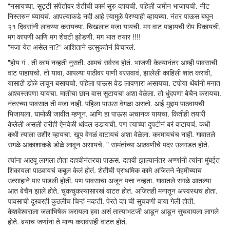
"नसायच्या. सुट्टी संपेतोवर शेतीची कामं सुरु व्हायची. पहिली जमीन भाजायची. नीट
निस्तरुन घ्यायचं. आपल्याकडे नदी आहे त्यामुळे पेरण्याही व्हायच्या. नंतर पाऊस बघून
२१ दिवसांनी लावण्या करायच्या. चिखलात मजा यायची. मग वाट पाहायची रोप पिकायची.
मग कापणी आणि मग शेवटी झोडणी. मग भात तयार !!!!
"मजा येत असेल ना?" आशिताने उत्सुकतेनं विचारलं.
"होय गं . ती कामं नव्हती नुसती. आमचं सर्वस्व होतं. भाजणी केल्यानंतर आम्ही पावसाची
वाट पाहायचो. तो यावा, आपल्या पाठीवर पाणी बरसवावं, झालेली काहिली शांत करावी,
यासाठी डोळे लावून बसायचो. पहिला पाऊस वेड लावणारा असायचा. टपोर्‍या थेंबांनी मनात
आश्वस्तपणा यायचा. मातीचा छान वास सुटायचा अशा वेळेला. तो धुंदपणा बेचैन करायचा.
नंतरच्या पावसात ती मजा नाही. पहिला पाऊस वेगळा असतो. आई मुद्दाम पाठवायची
भिजायला. घामोळी जावीत म्हणून. आणि हा पाऊस अचानक यायचा. कितीही तयारी
केलेली असली तरीही ऐनवेळी धांदल उडायची. पण त्याच्या दुपटीनं बरं वाटायचं. कधी
कधी त्याला उशीर व्हायचा. खूप वेगळं वाटायचं अशा वेळेला. करमायचंच नाही. गावातले
सगळे आकाशाकडे डोळे लावून असायचे. " सामंतांच्या आठवणीचे पदर उलगडत होते.
त्यांना आठवू लागला होता दहावीनंतरचा पाऊस. दहावी झाल्यानंतर अण्णांनी त्यांना मुंबईत
शिकायला पाठवायचं कबूल केलं होतं. शेतीची प्राथमिक कामे अजितने नेहमीच्याच
उत्साहाने पार पाडली होती. पण पावसाचा अजून पत्ता नव्हता. गावातले सगळे आतल्या
आत बेचैन झाले होते. चुकचुकल्यासारखं वाटत होतं. अजितही मनातून अस्वस्थच होता.
पावसाची दूरवरही कुठलीच चिन्हं नव्हती. पेरते व्हा ची सुचवणी वाया गेली होती.
केशवेश्वराला जलाभिषेक करायला हवा असं तात्याभटजी आडून आडून सुचवायला लागले
होते. बर्‍याच जणांना ते मान्य करावंसंही वाटत होतं.