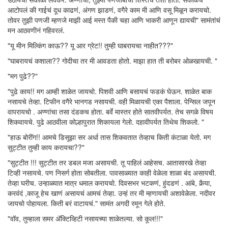
आटोपलं की गाईचं दूध काढणं, अंगण झाडणं, वगैरे काम मी आणि वसू मिळून करायचो.
तोवर तुझी पणजी म्हणजे माझी आई मस्त पैकी चहा आणि भाकरी आणून द्यायची" सामंतांचं
मन आठवणीनं गहिवरलं.
"यू मीन मिल्किंग काऊ?? यू आर ग्रेट!! तुम्ही घाबरायचा नाहीत???"
"घाबरायचं कशाला?? गोदीचा तर मी आवडता होतो. माझा हात ती बरोबर ओळखायची. "
"मग पुढे??"
"पुढे काय!! मग आम्ही शाळेत जायचो. पिशवी आणि बसायचं फडकं घेऊन. शाळेत बाक
नसायचे तेव्हा. टिफीन वगैरे भानगड नसायची. वही मिळायची एका पैशाला. पेन्सिल जपून
वापरायचो . अण्णांचा तसा दंडकच होता. बर्वे मास्तर होते सातवीपर्यत. तेच सगळे विषय
शिकवायचे. पुढे आठवीला कोल्हापुरात शिकायला गेलो. दहावीपर्यत तिथेच शिकलो. "
"हाऊ बोरींग!! आमचे डिसूझा सर अर्धा तास शिकवतात तेव्हाच किती कंटाळा येतो. मग
सुट्टीत तुम्ही काय करायचा??"
"सुट्टीत !!! सुट्टीत तर डबल मजा असायची. तू पाहिलं आहेसच. आतासारखे तेव्हा
टिव्ही नसायचे. पण निसर्ग होता सोबतीला. पावसाळ्यात काही वेळेला शाळा बंद असायची.
तेव्हा घरीच. उन्हाळ्यात मात्र धमाल करायचो. दिवसभर भटकणं, हुंदडणं . आंबे, कैर्‍या,
करवंदं ,काजू हेच खाणं असायचं आमचं तेव्हा. उन्हं तर मी म्हणायची अशावेळेला. नदीवर
जायचो पोहायला. किती बरं वाटायचं." सामंत अगदी रमून गेले होते.
"वॉव, तुम्हाला समर अ‍ॅक्टिव्हिटी नसायच्या शाळेतल्या. सो कूल!!!"