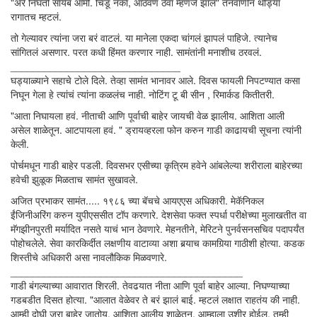
"अरे निघतो सायेब आमी. चिडू नका, आठवण ठेवा म्हणजे झालं" तनवाणीनं थोड्या
रागातच म्हटलं.
तो गेल्यावर त्यांना जरा बरं वाटलं. या मानेला एकदा चांगलं झापलं पाहिजे. त्यानेच
सांगितलं असणार. परत कधी हिंमत करणार नाही. सामंतांनी मनाशीच ठरवलं.
______________________________
घड्याळ्याने सहाचे टोले दिले. तेव्हा सामंत भानावर आले. दिवस फायली निपटण्यात कसा
निघून गेला हे त्यांचं त्यांना कळलंच नाही. नोटिंग टू बी सीन , रिमार्कड कितीतरी.
"आता निघायला हवं. नीताची आणि पूर्वाची बाहेर जायची वेळ झालीय. आशिता आली
असेल शाळेतून. आटपायला हवं. " ड्रायव्हरला फोन करुन गाडी काढायची सूचना त्यांनी
केली.
पोर्चमधून गाडी बाहेर पडली. दिवसभर एसीच्या कृत्रिम हवेने आंबलेल्या शरीराला बाहेरच्या
हवेची झुळूक मिळताच सामंत सुखावले.
अजित प्रभाकर सामंत..... १९८६ च्या बॅचचे आयएएस अधिकारी. मेकॅनिकल
ईंजिनीअरिंग करुन युपीएससीत टॉप करणारे. देशसेवा फक्त स्पर्धा परीक्षेच्या मुलाखतीत वा
मॅगझीनपुरती मर्यादित नसते याचं भान ठेवणारे. मेहनतीने, मेरिटने पुनर्वसनसचिव पदापर्यंत
पोहोचलेले. सेवा कारकिर्दीत लक्षणीय वाटाव्या अशा बर्‍याच कामगिर्‍या गाठीशी होत्या. कडक
शिस्तीचे अधिकारी असा नावलौकिक मिळवणारे.
_________________________________________
गाडी बंगल्याच्या आवारात शिरली. तेवढयात नीता आणि पूर्वा बाहेर आल्या. निघण्याच्या
गडबडीत दिसत होत्या. "आलात वेळेवर ते बरं झालं बाई. म्हटलं लक्षात राहतंय की नाही.
आम्ही दोघी जरा बाहेर जातोय. आशिता आलीय शाळेतून. आम्हाला उशीर होईल. तुम्ही