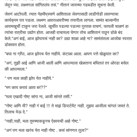
जेवून घ्या. लक्ष्मणला सांगितलंय तसं." नीतानं जायच्या गडबडीत सूचना केली.
जेवणं आटोपली. त्यात नेहमीप्रमाणे आशिताला जेवणासाठी लाडीगोडी लावण्याचा
कार्यक्रम पार पडला. लक्ष्मण आवराआवरीच्या तयारीला लागला. सामंत बाल्कनीत
आरामखुर्ची टाकून जरा रेलले. खुर्चीत पडल्या पडल्या पुस्तक वाचणं, फायली चाळणं हा
त्यांचा रात्रीचा उद्योग होता. आजही वाचायला घेणार तोच आशितानं पाठून डोळे बंद
केले."अगं बाई, आज झोपायचं नाही का? उद्या शाळा आहे ना? सामंतांतला आजोबा स्वरात
डोकावत होता.
"बघा ना ग्रँपा, आज झोपच येत नाहीये. कंटाळा आला. आपण पत्ते खेळूयात का?
"अगं, तुझी आई आणि आजी आली आणि आपल्याला खेळताना बघितलं तर ओरडा बसेल
की आपल्याला."
" पण मला काही झोप येत नाहीये."
"मग काय करावं आता बरं??"
"मला एखादी गोष्ट सांगा ना, आजी सांगते तशी."
"गोष्ट आणि मी? नाही गं बाई !!! ते माझं डिपार्टमेंट नाही. तुझ्या आजीला चांगलं जमतं ते.
तिलाच येऊ दे."
"नाही,नाही, मला तुमच्याकडूनच ऐकायची आहे गोष्ट."
"अगं पण मला खरंच येत नाही गोष्ट . कसं सांगणार तुला?"