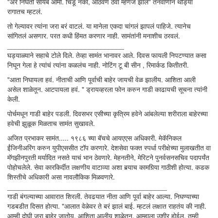
"अरे निघतो सायेब आमी. चिडू नका, आठवण ठेवा म्हणजे झालं" तनवाणीनं थोड्या
रागातच म्हटलं.
तो गेल्यावर त्यांना जरा बरं वाटलं. या मानेला एकदा चांगलं झापलं पाहिजे. त्यानेच
सांगितलं असणार. परत कधी हिंमत करणार नाही. सामंतांनी मनाशीच ठरवलं.
______________________________
घड्याळ्याने सहाचे टोले दिले. तेव्हा सामंत भानावर आले. दिवस फायली निपटण्यात कसा
निघून गेला हे त्यांचं त्यांना कळलंच नाही. नोटिंग टू बी सीन , रिमार्कड कितीतरी.
"आता निघायला हवं. नीताची आणि पूर्वाची बाहेर जायची वेळ झालीय. आशिता आली
असेल शाळेतून. आटपायला हवं. " ड्रायव्हरला फोन करुन गाडी काढायची सूचना त्यांनी
केली.
पोर्चमधून गाडी बाहेर पडली. दिवसभर एसीच्या कृत्रिम हवेने आंबलेल्या शरीराला बाहेरच्या
हवेची झुळूक मिळताच सामंत सुखावले.
अजित प्रभाकर सामंत..... १९८६ च्या बॅचचे आयएएस अधिकारी. मेकॅनिकल
ईंजिनीअरिंग करुन युपीएससीत टॉप करणारे. देशसेवा फक्त स्पर्धा परीक्षेच्या मुलाखतीत वा
मॅगझीनपुरती मर्यादित नसते याचं भान ठेवणारे. मेहनतीने, मेरिटने पुनर्वसनसचिव पदापर्यंत
पोहोचलेले. सेवा कारकिर्दीत लक्षणीय वाटाव्या अशा बर्‍याच कामगिर्‍या गाठीशी होत्या. कडक
शिस्तीचे अधिकारी असा नावलौकिक मिळवणारे.
_________________________________________
गाडी बंगल्याच्या आवारात शिरली. तेवढयात नीता आणि पूर्वा बाहेर आल्या. निघण्याच्या
गडबडीत दिसत होत्या. "आलात वेळेवर ते बरं झालं बाई. म्हटलं लक्षात राहतंय की नाही.
आम्ही दोघी जरा बाहेर जातोय. आशिता आलीय शाळेतून. आम्हाला उशीर होईल. तुम्ही