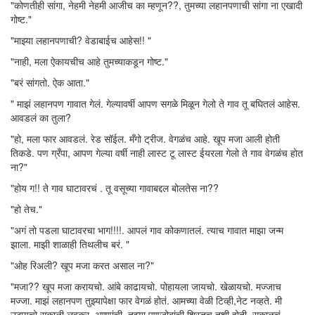
"कोणतीही सांगा, नेहमी नेहमी आजीच का म्हणून??, तुमच्या लहानपणाची सांगा ना एखादी
गोष्ट."
"माझ्या लहानपणाची? वेडाबाईच आहेस!! "
"नाही, मला ऐकायचीच आहे तुमच्याकडून गोष्ट."
"बरं सांगतो. ऐक आता."
" माझं लहानपण गावात गेलं. गेल्यावर्षी आपण सगळे मिळून गेलो ते गाव तू बघितलं आहेस.
आवडलं का तुला?
"हो, मला फार आवडलं. रेड सॉईल. मँगो ट्रीज. वेगळंच आहे. खूप मजा आली होती
तिकडे. पण ग्रँपा, आपण गेल्या वर्षी नाही लास्ट टू लास्ट ईयरला गेलो ते गाव वेगळंच होत
ना?"
"होय ग!! ते गाव घाटावरचं . तू वसूच्या गावाबद्दल बोलतेस ना??
"हो तेच."
"अगं तो पडला घाटावरचा भाग!!!!. आपलं गाव कोकणातलं. त्याच गावात माझा जन्म
झाला. माझी शाळाही तिथलीच बरं. "
"ओह रिअली? खूप मजा करत असाल ना?"
"मजा?? खूप मजा करायचो. आंबे काढायचो. पोहायला जायचो. खेळायचो. मज्जाच
मज्जा. माझं लहानपण तुझ्यापेक्षा फार वेगळं होतं. आमच्या वेळी टिव्ही,नेट नव्हते. मी
उठायचो सकाळी लवकर. अण्णांची, तुझ्या पणजोबांची शिस्तच तशी होती. सकाळचं