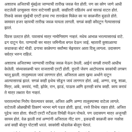
अशातच अजितची मुंबईला जाण्याची तारीख जवळ येत होती. पण का कोण जाणे आधी
वाटलेली उत्सुकता नंतर वाटेनाशी झाली. काहीतरी राहिलंय असं सारखं वाटत होतं.
तिकडे काका मुंबईची एस्टी हव्या त्या तारखेला मिळेल का या काळजीत बुडाले होते.
कामावर हजर व्हायची तारीख जवळ यायला लागली. सगळं काही कोंदटून गेल्यासारखं
झालं.
दिवस उलटत होते. पावसाचं मात्र नामोनिशाण नव्हतं. मधेच आभाळ भरल्यासारखं वाटे.
ढग दाटून येत. पाण्याची सर मात्र जमिनीला बगल देऊन जाई. म्हातारी कुशाआत्या
कडाकडा बोटं मोडी. ढगाचा काळेपणा सर्वांच्या चेहर्‍यावर आता दिसू लागला. उदासपण
सर्वत्र भरुन राहिलं.
अशातच अजितच्या जाण्याची तारीख जवळ येऊन ठेपली. आईनं सगळी तयारी आधीच
केलेली. संध्याकाळची चार वाजताची एस्टी होती. दुपारी जेवण आटोपताच काकांची लगबग
चालू झाली. तालुक्याला जावं लागणार होतं. अजितला आता खर्‍या अर्थाने दाटून
आल्यासारखं झालं. सगळं काही इथेच सोडून जावं लागणार होतं. आई, अण्णा, वसू, शाळा,
मित्र, आंबे, करवंदं, नदी, झोके, रान, झाडं, पाऊस आणि इतरही बरंच काही. काय करावं
ते मात्र लक्षात येत नव्हतं.
घरातल्यांचा निरोप घेतल्यावर काका, अजित आणि अण्णा तालुक्याच्या वाटेला लागले.
वाटेतली ओळखीची ठिकाणं भरभर मागे पडत होती. झाडं, रस्ते तिथेच राहत होते. अजित
पुढेच जात होता. शेवटी एस्टी स्टँडला तिघेही येऊन पोचले. पण उदासपण मात्र अजूनही
कायम होतं. वेळ झाली तसं अण्णांनी अजितला नीट वाग , इकडची काळजी करु नकोस
असं काही बोलून पोटाशी धरलं. काकांशी थोडावेळ बोलून घेतलं.