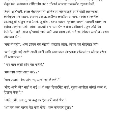
जेवून घ्या. लक्ष्मणला सांगितलंय तसं." नीतानं जायच्या गडबडीत सूचना केली.
जेवणं आटोपली. त्यात नेहमीप्रमाणे आशिताला जेवणासाठी लाडीगोडी लावण्याचा
कार्यक्रम पार पडला. लक्ष्मण आवराआवरीच्या तयारीला लागला. सामंत बाल्कनीत
आरामखुर्ची टाकून जरा रेलले. खुर्चीत पडल्या पडल्या पुस्तक वाचणं, फायली चाळणं हा
त्यांचा रात्रीचा उद्योग होता. आजही वाचायला घेणार तोच आशितानं पाठून डोळे बंद
केले."अगं बाई, आज झोपायचं नाही का? उद्या शाळा आहे ना? सामंतांतला आजोबा स्वरात
डोकावत होता.
"बघा ना ग्रँपा, आज झोपच येत नाहीये. कंटाळा आला. आपण पत्ते खेळूयात का?
"अगं, तुझी आई आणि आजी आली आणि आपल्याला खेळताना बघितलं तर ओरडा बसेल
की आपल्याला."
" पण मला काही झोप येत नाहीये."
"मग काय करावं आता बरं??"
"मला एखादी गोष्ट सांगा ना, आजी सांगते तशी."
"गोष्ट आणि मी? नाही गं बाई !!! ते माझं डिपार्टमेंट नाही. तुझ्या आजीला चांगलं जमतं ते.
तिलाच येऊ दे."
"नाही,नाही, मला तुमच्याकडूनच ऐकायची आहे गोष्ट."
"अगं पण मला खरंच येत नाही गोष्ट . कसं सांगणार तुला?"