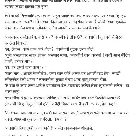
कंत्राट मिळवण्याचं त्याचं कौशल्य वादातीत होतं. त्यासाठी सामदामदंडभेद वापरणे हा
त्याच्या डाव्या हातचा मळ होता.
केबिनमध्ये शिरल्याशिरल्या त्याला पाहून सामंतांच्या कपाळावर आठ्या उमटल्या. 'हा इथं
कशाला तडमडला? मानेनं खबर दिली असणार. मंत्रीमंडळाच्या बैठकीची खबर एकवेळ
मंत्र्यांना नसेल पण ह्या लोकांना लगेच लागते' सामंत मनोमन वैतागले.
"नमस्कार सामंतसाहेब, कसे हाय? सगळीकडे ठीक छे?" तनवाणीनं गुजरातीमिश्रित
मराठीत विचारलं.
"हो, ठीकच. काय काम आहे बोला?" सामंतानी तुटक उत्तर दिलं.
"तुमी असल्यावर सगळं ठीकच असणार म्हणा. काळजीचं काय कारण!!! बाकी आज मीटिंग
झाली, बराबर ना??"
"हो. बरं तुमचं काय काम??"
"काय नाय . आपलं नेहमीचंच . काय काम वगैरे असेल तर आपली याद ठेवा. सगळी
कॉन्ट्रॅक्ट घेतो आपण." तनवाणीचा तुपाळ चेहरा आता फुलू लागला होता.
"हे बघा जे काय ठरलं आहे ते सगळ्यांना वेळ आल्यावर कळेल तेव्हा तुम्हालाही कळेल . या
आता तुम्ही."
तनवाणीचा चेहरा आक्रसला. अजित सामंत या व्यक्तिमत्वाबद्दल ऐकलेले आता खरे
होण्याची चिन्ह दिसू लागली होती. तरीही चिवट व्यापारी वृत्ती गप्प बसू देत नव्हती.
"ते ठीकच. आपल्याला सांगून बघितलं. कसंय, आपली माणसं असली की सगळ्यानांच बरं
पडतं. आम्हांला तुम्हांला गवर्मेंटला. नाय का?"
"तनवाणी निघा तुम्ही आता. माने!!" सामंत जवळजवळ ओरडले.