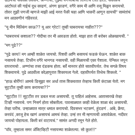
आटोपलं की गाईचं दूध काढणं, अंगण झाडणं, वगैरे काम मी आणि वसू मिळून करायचो.
तोवर तुझी पणजी म्हणजे माझी आई मस्त पैकी चहा आणि भाकरी आणून द्यायची" सामंतांचं
मन आठवणीनं गहिवरलं.
"यू मीन मिल्किंग काऊ?? यू आर ग्रेट!! तुम्ही घाबरायचा नाहीत???"
"घाबरायचं कशाला?? गोदीचा तर मी आवडता होतो. माझा हात ती बरोबर ओळखायची. "
"मग पुढे??"
"पुढे काय!! मग आम्ही शाळेत जायचो. पिशवी आणि बसायचं फडकं घेऊन. शाळेत बाक
नसायचे तेव्हा. टिफीन वगैरे भानगड नसायची. वही मिळायची एका पैशाला. पेन्सिल जपून
वापरायचो . अण्णांचा तसा दंडकच होता. बर्वे मास्तर होते सातवीपर्यत. तेच सगळे विषय
शिकवायचे. पुढे आठवीला कोल्हापुरात शिकायला गेलो. दहावीपर्यत तिथेच शिकलो. "
"हाऊ बोरींग!! आमचे डिसूझा सर अर्धा तास शिकवतात तेव्हाच किती कंटाळा येतो. मग
सुट्टीत तुम्ही काय करायचा??"
"सुट्टीत !!! सुट्टीत तर डबल मजा असायची. तू पाहिलं आहेसच. आतासारखे तेव्हा
टिव्ही नसायचे. पण निसर्ग होता सोबतीला. पावसाळ्यात काही वेळेला शाळा बंद असायची.
तेव्हा घरीच. उन्हाळ्यात मात्र धमाल करायचो. दिवसभर भटकणं, हुंदडणं . आंबे, कैर्‍या,
करवंदं ,काजू हेच खाणं असायचं आमचं तेव्हा. उन्हं तर मी म्हणायची अशावेळेला. नदीवर
जायचो पोहायला. किती बरं वाटायचं." सामंत अगदी रमून गेले होते.
"वॉव, तुम्हाला समर अ‍ॅक्टिव्हिटी नसायच्या शाळेतल्या. सो कूल!!!"