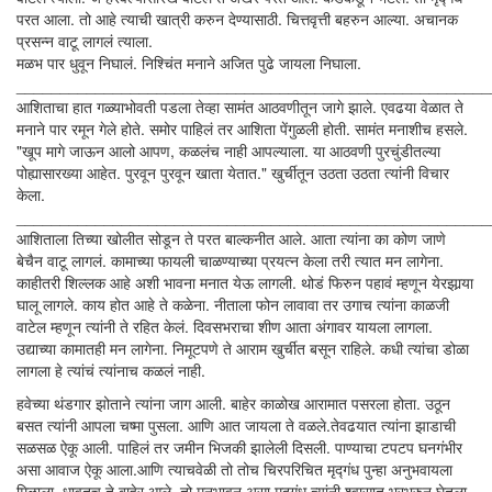
परत आला. तो आहे त्याची खात्री करुन देण्यासाठी. चित्तवृत्ती बहरुन आल्या. अचानक
प्रसन्न वाटू लागलं त्याला.
मळभ पार धुवून निघालं. निश्चिंत मनाने अजित पुढे जायला निघाला.
______________________________________________________
आशिताचा हात गळ्याभोवती पडला तेव्हा सामंत आठवणीतून जागे झाले. एवढया वेळात ते
मनाने पार रमून गेले होते. समोर पाहिलं तर आशिता पेंगुळली होती. सामंत मनाशीच हसले.
"खूप मागे जाऊन आलो आपण, कळलंच नाही आपल्याला. या आठवणी पुरचुंडीतल्या
पोह्यासारख्या आहेत. पुरवून पुरवून खाता येतात." खुर्चीतून उठता उठता त्यांनी विचार
केला.
______________________________________________________
आशिताला तिच्या खोलीत सोडून ते परत बाल्कनीत आले. आता त्यांना का कोण जाणे
बेचैन वाटू लागलं. कामाच्या फायली चाळण्याच्या प्रयत्न केला तरी त्यात मन लागेना.
काहीतरी शिल्लक आहे अशी भावना मनात येऊ लागली. थोडं फिरुन पहावं म्हणून येरझार्‍या
घालू लागले. काय होत आहे ते कळेना. नीताला फोन लावावा तर उगाच त्यांना काळजी
वाटेल म्हणून त्यांनी ते रहित केलं. दिवसभराचा शीण आता अंगावर यायला लागला.
उद्याच्या कामातही मन लागेना. निमूटपणे ते आराम खुर्चीत बसून राहिले. कधी त्यांचा डोळा
लागला हे त्यांचं त्यांनाच कळलं नाही.
हवेच्या थंडगार झोताने त्यांना जाग आली. बाहेर काळोख आरामात पसरला होता. उठून
बसत त्यांनी आपला चष्मा पुसला. आणि आत जायला ते वळले.तेवढयात त्यांना झाडाची
सळसळ ऐकू आली. पाहिलं तर जमीन भिजकी झालेली दिसली. पाण्याचा टपटप घनगंभीर
असा आवाज ऐकू आला.आणि त्याचवेळी तो तोच चिरपरिचित मृद्गंध पुन्हा अनुभवायला
मिळाला. धावतच ते बाहेर आले. तो मनभावन असा मृद्गंध त्यांनी श्वासात भरभरुन घेतला.