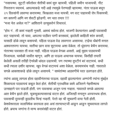
"नसायच्या. सुट्टी संपेतोवर शेतीची कामं सुरु व्हायची. पहिली जमीन भाजायची. नीट
निस्तरुन घ्यायचं. आपल्याकडे नदी आहे त्यामुळे पेरण्याही व्हायच्या. नंतर पाऊस बघून
२१ दिवसांनी लावण्या करायच्या. चिखलात मजा यायची. मग वाट पाहायची रोप पिकायची.
मग कापणी आणि मग शेवटी झोडणी. मग भात तयार !!!!
"मजा येत असेल ना?" आशिताने उत्सुकतेनं विचारलं.
"होय गं . ती कामं नव्हती नुसती. आमचं सर्वस्व होतं. भाजणी केल्यानंतर आम्ही पावसाची
वाट पाहायचो. तो यावा, आपल्या पाठीवर पाणी बरसवावं, झालेली काहिली शांत करावी,
यासाठी डोळे लावून बसायचो. पहिला पाऊस वेड लावणारा असायचा. टपोर्‍या थेंबांनी मनात
आश्वस्तपणा यायचा. मातीचा छान वास सुटायचा अशा वेळेला. तो धुंदपणा बेचैन करायचा.
नंतरच्या पावसात ती मजा नाही. पहिला पाऊस वेगळा असतो. आई मुद्दाम पाठवायची
भिजायला. घामोळी जावीत म्हणून. आणि हा पाऊस अचानक यायचा. कितीही तयारी
केलेली असली तरीही ऐनवेळी धांदल उडायची. पण त्याच्या दुपटीनं बरं वाटायचं. कधी
कधी त्याला उशीर व्हायचा. खूप वेगळं वाटायचं अशा वेळेला. करमायचंच नाही. गावातले
सगळे आकाशाकडे डोळे लावून असायचे. " सामंतांच्या आठवणीचे पदर उलगडत होते.
त्यांना आठवू लागला होता दहावीनंतरचा पाऊस. दहावी झाल्यानंतर अण्णांनी त्यांना मुंबईत
शिकायला पाठवायचं कबूल केलं होतं. शेतीची प्राथमिक कामे अजितने नेहमीच्याच
उत्साहाने पार पाडली होती. पण पावसाचा अजून पत्ता नव्हता. गावातले सगळे आतल्या
आत बेचैन झाले होते. चुकचुकल्यासारखं वाटत होतं. अजितही मनातून अस्वस्थच होता.
पावसाची दूरवरही कुठलीच चिन्हं नव्हती. पेरते व्हा ची सुचवणी वाया गेली होती.
केशवेश्वराला जलाभिषेक करायला हवा असं तात्याभटजी आडून आडून सुचवायला लागले
होते. बर्‍याच जणांना ते मान्य करावंसंही वाटत होतं.