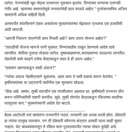
लागेल. पेरण्यांचंही खूप मोठ्या प्रमाणात नुकसान झालंय. पिण्याच्या पाण्याचा प्रश्नही
गंभीर आहे. चार्‍याच्या कमतरतेमुळे जनावरांचेही हाल चालले आहेत." पुनर्वसनसचिव अजित
सामंतांनी अधिक माहिती दिली.
आत्तापर्यंत शांतचित्ताने ऐकत असलेल्या मुख्यमंत्र्यांच्या चेहर्‍यावर प्रथमच एक हलकीशी
आठी उमटली.
"आपत्ती निवारण यंत्रणेची काय स्थिती आहे? काय उपाय योजना आहेत?"
"तातडीची योजना म्हणजे पाणी मुख्यत: पिण्यासाठीच राखून ठेवण्याचे आदेश द्यावे
लागतील. शेतीचा पुरवठा तोडावा लागेल. दुष्काळछावण्या,चाराछावण्या उघडाव्या लागतील.
रोहयोची कामे काढणे तसेच केंद्राकडून मदत हे ही उपाय आहेत."
"हवामान खात्याकडून काही अंदाज?"
"त्यांचा अंदाज नेहमीप्रमाणे चुकलाच. आता काय ते कमी दाबाचं कारण देतायेत. "
कृषीमंत्र्यांच्या या उद्गारांनी सर्वांनीच एक सुस्कारा सोडला.
"ठीक आहे. सामंत, तुम्ही तातडीनं एक तपशीलवार अहवाल द्या. कृषीमंत्री राज्यभर दौरा
करुन परिस्थितीची पाहणी करतील. सुळे, तुम्ही तोपर्यत केंद्राकडून पॅकेजच्या मदतीचा
पाठपुरावा करा." मुख्यमंत्र्यानी आदेश देत म्हटले.
‌‌‌‌‌‌‌‌‌‌‌‍__________________________________
बैठक आटोपली तसं सामंतांना तनवाणीने गाठलं. तनवाणी एक अजब वल्ली होता. ठेकेदारी
हा त्यांचा प्रमुख व्यवसाय. पण ती ठेकेदारी कोणत्या क्षेत्रात असावी याला काही सुमार
नव्हता. थेट बांधकामापासून ते रॉकेल चारा पुरवठयापर्यंत त्याचा संचार कुठेही असे.