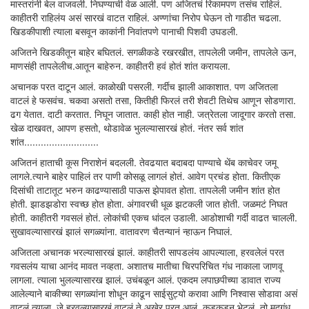
मास्तरांनी बेल वाजवली. निघण्याची वेळ आली. पण अजितचं रिकामपण तसंच राहिलं.
काहीतरी राहिलंय असं सारखं वाटत राहिलं. अण्णांचा निरोप घेऊन तो गाडीत चढला.
खिडकीपाशी त्याला बसवून काकांनी निवांतपणे पानाची पिशवी उघडली.
अजितने खिडकीतून बाहेर बघितलं. सगळीकडे रखरखीत, तापलेली जमीन, तापलेले ऊन,
माणसंही तापलेलीच.आतून बाहेरुन. काहीतरी हवं होतं शांत करायला.
अचानक परत दाटून आलं. काळोखी पसरली. गर्दीच झाली आकाशात. पण अजितला
वाटलं हे फसवंच. चकवा असतो तसा, कितीही फिरलं तरी शेवटी तिथेच आणून सोडणारा.
ढग येतात. दाटी करतात. निघून जातात. काही होत नाही. जत्रेतला जादूगार करतो तसा.
खेळ दाखवत, आपण हसतो, थोडावेळ भुलल्यासारखं होतं. नंतर सर्व शांत
शांत...........................
अजितनं हाताची कूस निराशेनं बदलली. तेवढयात बदाबदा पाण्याचे थेंब काचेवर जमू
लागले.त्याने बाहेर पाहिलं तर पाणी कोसळू लागलं होतं. आवेग प्रचंड होता. कितीएक
दिसांची ताटातूट भरुन काढण्यासाठी पाऊस झेपावत होता. तापलेली जमीन शांत होत
होती. झाडझडोरा स्वच्छ होत होता. अंगावरची धूळ झटकली जात होती. जळमटं निघत
होती. काहीतरी गवसलं होतं. लोकांची एकच धांदल उडाली. आडोशाची गर्दी वाढत चालली.
सुखावल्यासारखं झालं सगळ्यांना. वातावरण चैतन्यानं न्हाऊन निघालं.
अजितला अचानक भरल्यासारखं झालं. काहीतरी सापडलंय आपल्याला, हरवलेलं परत
गवसलंय याचा आनंद मावत नव्हता. अशातच मातीचा चिरपरिचित गंध नाकाला जाणवू
लागला. त्याला भुलल्यासारख झालं. उचंबळून आलं. एकदम लपाछपीच्या डावात राज्य
आलेल्याने बाकीच्या सगळ्यांना शोधून काढून साईसुट्यो करावा आणि निश्वास सोडावा असं
वाटलं त्याला. जे हरवल्यासारखं वाटलं ते अखेर परत आलं. कडकडून भेटलं. तो मृद्गंध