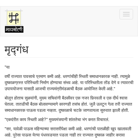
Skip
Toggl
to
naviga
main
content
मृद्गंध
"या
वर्षी राज्यात पावसाचे प्रमाण कमी आहे. धरणांचीही स्थिती समाधानकारक नाही. त्यामुळे
दुष्काळग्रस्त परिस्थिती निर्माण होण्याचा संभव आहे. या परिस्थितीला तोंड देणे व त्यावरची
उपाययोजना यासाठी आजची राज्यमंत्रीमंडळाची बैठक आयोजित केली आहे."
बोलून होताच सुळयांनी, मुख्य सचिवांनी बैठकीवर एक नजर फ़िरवली व एक दीर्घ श्वास
घेतला. तातडीची बैठक बोलावण्यामागे कारणही तसंच होतं. जुलै उलटून गेला तरी राज्यात
समाधानकारक पाऊस पडला नव्हता. दुष्काळाचे चटके जाणवायला सुरुवात झाली होती.
"एकदंरीत काय स्थिती आहे?" मुख्यमंत्र्यानी शांततेचा भंग करत विचारलं.
"सर, यावेळी पाऊस महिन्याच्या सरासरीपेक्षा कमी आहे. धरणांची पातळीही खूप खालावली
आहे. पुरेसा पाऊस येत्या पंधरवडयात पडला नाही तर राज्यात दुष्काळ जाहीर करावा