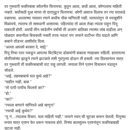
दर गुरूवारी फकीरबाबा कॉलनीत फिरायचा. कुठून आला, कधी आला, कोणालाच माहिती
नव्हते. सर्वांसाठी दुआ मागत तो दारापुढून फिरायचा. कोणी आवाज दिलाच तर त्या घराकडे
वळायचा. अल्लाच्या नावावर त्याने कधीच भीक मागितली नाही. घराघरांतून जे स्वखुशीने
मिळायचे, त्यातच तो समाधानी असायचा. पहिल्यांदा तो आला तेव्हा त्याला पाहून पियू
घाबरली होती. अवघी तीन-साडेतीन वर्षांची ती अजाण बालिका त्याच्या लांब दाढीला अन्
घोळदार कफनीला बिचकली नसती तरच नवल! पण जयाने वाटीभर पीठ वाढले आणि
बाबाने तोंडभर आशीर्वाद दिला.
“अल्ला आपको बरकत दे, माई|”
पियू तिचा पदर पकडून आपल्या बिटबिट्या डोळयांनी बाबाला न्याहाळत राहिली. हातातल्या
मोरपिसांच्या झाडूने त्याने झटकले तशी गुदगुल्या होऊन ती हसली. त्या दिवसानंतर मात्र
दर गुरूवारी ती फकीरबाबाची वाट पाहू लागली. जयाला तिने प्रश्न विचारून भंडावून
सोडले.
“आई, लहमबाबाचे घल कुथे आहे?”
“माहीत नाही, बाळ ”
“तो पायी पायीच फिलतो का?”
“हो.”
“का?”
“त्याला बाप्पाने सांगितले आहे म्हणून!”
“त्याची आई कुथेय?”
“तू नं…त्यालाच विचार. मला माहिती नाही.” जयाने स्वत:ची सुटका करून घेतली. पियूच्या
मनात मात्र प्रश्न फेर धरून नाचतच होते. तिच्या बालसुलभ प्रश्नांतून फकीरबाबाही
सुटला नाही.