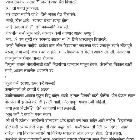
“आज लवकर आलांत?” जयाने आत येत विचारले.
“हं!” तो फक्त हुंकारला.
“बरे वाटत नाहीये का?” तिने जवळ येत विचारले.
“नाही, ठीक आहे.” त्याच्या चेहरा व्यग्र होता.
“काही झालंय का?” तिने काळजीने विचारले.
“कंपनीत चर्चा सुरू आहे. कामगार कमी करणार आहेत म्हणून!”
“मग…? पण तुम्ही तर परमनंट आहात ना ?” तिने धास्तावून विचारले.
“काही निश्चित नाहीये. कळेल दोन-तीन दिवसांत!” जवळचा पेपर उचलून त्याने तोंडापुढे
धरला. जया काही क्षण बघत राहिली. मग स्वैपाकघरात येऊन आवरू लागली. मनातल्या
शंकाकुशंका थैमान घालत होत्याच.
पियूच्या बाबाने नोकरीसाठी काही मित्रांच्या कानावर घालून ठेवले. कंपनीचा निकाल काही
लागो, आपण तयारीत असलेले बरे!
•
“दुआ करें दरवेश, रहम करें अल्ला!
कमानेवालों को हयाती दे अल्ला!”
फकीरबाबाचा आवाज ऐकून पियू बाहेर आली. हातात पिठाची वाटी होतीच. पीठ घेऊन त्याने
मोरपिसांनी झाडले तरी ती हसली नाही. ओठ दाबून गप्पच उभी राहिली.
“क्या हुआ बिटीयाँ?” तिने नकारार्थी मान हलवली.
“भूख लगी है क्या?” परत नकार.
“तो माँ ने डाँटा?” काहीतरी बोलायला ओठ हलले पण शब्द बाहेर आले नाहीत. विझलेल्या
डोळयांनी त्याच्याकडे पाहून ती आत पळून गेली. फकीरबाबा ती गेली त्या दिशेला पाहत
राहिला. त्या निरागस जीवाने या निरिच्छ मनालाही लळा लावला होता. तिचा हसरा,
फुललेला चेहरा पहाण्याची सवय असलेल्या त्याच्या डोळ्यांना आज तिचा कोमेजलेला चेहरा