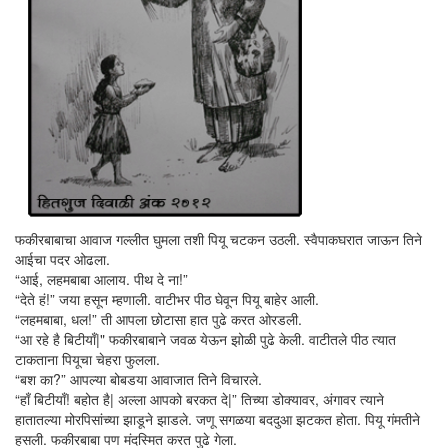
फकीरबाबाचा आवाज गल्लीत घुमला तशी पियू चटकन उठली. स्वैपाकघरात जाऊन तिने
आईचा पदर ओढला.
“आई, लहमबाबा आलाय. पीथ दे ना!”
“देते हं!” जया हसून म्हणाली. वाटीभर पीठ घेवून पियू बाहेर आली.
“लहमबाबा, धल!” ती आपला छोटासा हात पुढे करत ओरडली.
“आ रहे है बिटीयाँ|" फकीरबाबाने जवळ येऊन झोळी पुढे केली. वाटीतले पीठ त्यात
टाकताना पियूचा चेहरा फुलला.
“बश का?” आपल्या बोबडया आवाजात तिने विचारले.
“हाँ बिटीयाँ! बहोत है| अल्ला आपको बरकत दे|” तिच्या डोक्यावर, अंगावर त्याने
हातातल्या मोरपिसांच्या झाडूने झाडले. जणू सगळया बददुआ झटकत होता. पियू गंमतीने
हसली. फकीरबाबा पण मंदस्मित करत पुढे गेला.