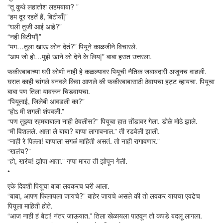
“तू कुथे लहातोश लहमबाबा? ”
“हम दूर रहतें हैं, बिटीयाँ|”
“घली तुजी आई आहे?”
“नही बिटीयाँ|”
“मग…तुला खाऊ कोन देतं?” पियूने काळजीने विचारले.
“आप जो हो…मुझे खाने को देने के लिय|" बाबा हसत उत्तरला.
फकीरबाबाच्या घरी कोणी नाही हे कळल्यावर पियूची नैतिक जबाबदारी अजूनच वाढली.
घरात काही चांगले बनवले किंवा आणले की फकीरबाबासाठी ठेवायचा हट्ट व्हायचा. पियूचा
बाबा पण तिला यावरून चिडवायचा.
“पियूताई, जिलेबी आवडली का?”
“होऽ मी शगली शंपवली.”
“पण तुझ्या रहमबाबाला नाही ठेवलीस?” पियूचा हात तोंडावर गेला. डोळे मोठे झाले.
“मी विशलले. आता ले बाबा? बाप्पा लागावनाल.” ती रडवेली झाली.
“नाही रे पिल्ला! बाप्पाला सगळं माहिती असतं. तो नाही रागावणार.”
“खलंच?”
“हो, खरंच! झोपा आता.” गप्पा मारत ती झोपून गेली.
•
एके दिवशी पियूचा बाबा लवकरच घरी आला.
“बाबा, आपण फिलायला जायचे?” बाहेर जायचे असले की तो लवकर यायचा एवढेच
पियूला माहिती होते.
“आज नाही हं बेटा! नंतर जाऊयात.” तिला खेळायला पाठवून तो कपडे बदलू लागला.