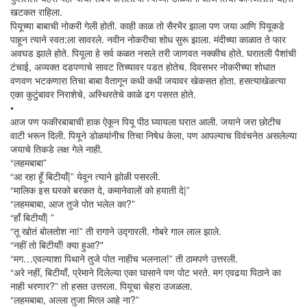
खटकत राहिला.
पियूच्या बाबाची नोकरी गेली होती. काही काळ तो सैरभैर झाला पण जया आणि पियूकडे
पाहून त्याने स्वत:ला सावरले. नवीन नोकरीचा शोध सुरू झाला. मंदीच्या काळात ते फार
अवघड झाले होते. पियूला हे सर्व कळत नसले तरी जाणवत नक्कीच होते. घरातली पैशांची
टंचाई, अव्यक्त दडपणाचे सावट तिच्यावर पडत होतेच. दिवसभर नोकरीच्या शोधात
वणवण भटकणारा तिचा बाबा वैतागून कधी कधी जयावर खेकसत होता. हसत्याखेळत्या
एका कुटुंबावर निराशेचे, अस्थिरतेचे काळे ढग पसरत होते.
•
आज पण फकीरबाबाची हाक ऐकून पियू पीठ घ्यायला घरात आली. जयाने जरा छोटीच
वाटी भरून दिली. पियूने डोळयांनीच तिचा निषेध केला, पण आपल्याच विवंचनेत असलेल्या
जयाचे तिकडे लक्ष गेले नाही.
“लहमबाबा”
“आ रहा हूँ बिटीयाँ|” येवून त्याने झोळी पसरली.
“मालिक इस घरको बरकत दे, कमानेवालों को हयाती दे|”
“लहमबाबा, आज तुजे पोत भलेल का?”
“हाँ बिटीयाँ| ”
“तू खोतं बोलतोश ना!” ती रागाने उद्गारली. गोबरे गाल लाल झाले.
“नहीं तो बिटीयाँ! क्या हुआ?"
“मग…एवल्याशा पिथाने तुजे पोत नाहीच भलनाल!” ती ठामपणे उत्तरली.
“अरे नहीं, बिटीयाँ, प्रेमाने दिलेल्या एका घासाने पण पोट भरते. मग एवढया पिठाने का
नाही भरणार?” तो हसत उत्तरला. पियूचा चेहरा उजळला.
“लहमबाबा, अल्ला तुजा मित्ल आहे ना?”