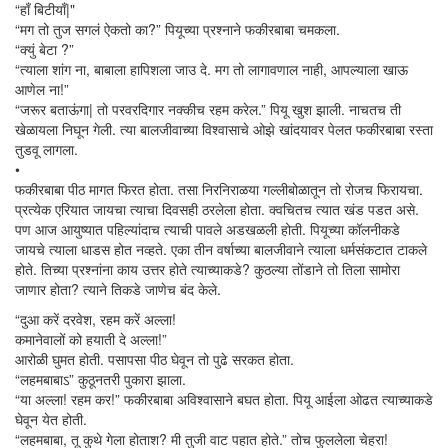
“हाँ बिटीयाँ|"
“मग तो तुज सगलं ऐकतो का?” पियूच्या प्रश्नाने फकीरबाबा चमकला.
“क्युं बेटा ?”
“त्याला शांग ना, बाबाला हापिशला जाउ दे. मग तो लागावणाल नाही, आपल्याला खाऊ
आणेल ना!”
“जरूर बताऊंगा| तो परवरदिगार नक्कीच रहम करेल.” पियू खुश झाली. नाचतच ती
खेळायला निघून गेली. त्या बालजीवाच्या विश्वासाचे ओझे खांदयावर पेलत फकीरबाबा रस्ता
तुडवू लागला.
•
फकीरबाबा पीठ मागत फिरत होता. तसा निरनिराळया गल्लीबोळातून तो रोजच फिरायचा.
प्रत्येक एरियात जायचा त्याचा दिवसही ठरलेला होता. क्वचितच त्यात खंड पडत असे.
पण आज आयुष्यात पहिल्यांदाच त्याची पावले अडखळली होती. पियूच्या कॉलनीकडे
जायचे त्याला धाडस होत नव्हते. एका तीन वर्षाच्या बालजीवाने त्याला धर्मसंकटात टाकले
होते. तिच्या प्रश्नांना काय उत्तर होते त्याच्याकडे? कुठल्या तोंडाने तो तिला सामोरा
जाणार होता? त्याने तिकडे जाणेच बंद केले.
“दुआ करें दरवेश, रहम करें अल्ला!
कमानेवालों को हयाती दे अल्ला!”
आरोळी घुमत होती. पसापसा पीठ घेवून तो पुढे सरकत होता.
“लहमबाबाऽ” कुठूनतरी पुकारा झाला.
“या अल्ला! रहम कर!” फकीरबाबा अविश्वासाने बघत होता. पियू आईला ओढत त्याच्याकडे
घेवून येत होती.
“लहमबाबा, तू कुथे गेला होताश? मी तुजी वाट पहात होते.” तोच फुललेला चेहरा!