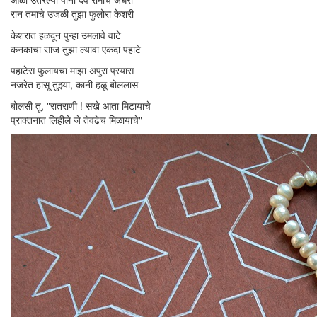
रान तमाचे उजळी तुझा फुलोरा केशरी
केशरात हळदून पुन्हा उमलावे वाटे
कनकाचा साज तुझा ल्यावा एकदा पहाटे
पहाटेस फुलायचा माझा अपुरा प्रयास
नजरेत हासू तुझ्या, कानी हळू बोललास
बोलसी तू, "रातराणी ! सखे आता मिटायाचे
प्राक्तनात लिहीले जे तेवढेच मिळायाचे"