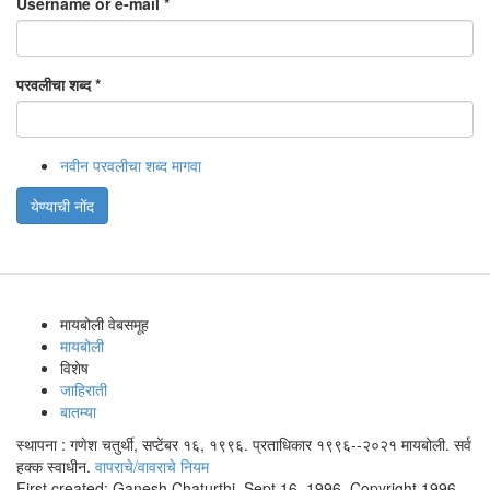
Username or e-mail
*
परवलीचा शब्द
*
नवीन परवलीचा शब्द मागवा
येण्याची नोंद
मायबोली वेबसमूह
मायबोली
विशेष
जाहिराती
बातम्या
स्थापना : गणेश चतुर्थी, सप्टेंबर १६, १९९६. प्रताधिकार १९९६--२०२१ मायबोली. सर्व
हक्क स्वाधीन.
वापराचे/वावराचे नियम
First created: Ganesh Chaturthi, Sept 16, 1996. Copyright 1996-