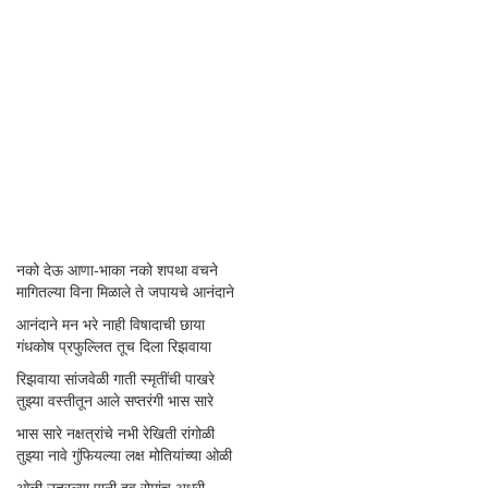
नको देऊ आणा-भाका नको शपथा वचने
मागितल्या विना मिळाले ते जपायचे आनंदाने
आनंदाने मन भरे नाही विषादाची छाया
गंधकोष प्रफुल्लित तूच दिला रिझवाया
रिझवाया सांजवेळी गाती स्मृतींची पाखरे
तुझ्या वस्तीतून आले सप्तरंगी भास सारे
भास सारे नक्षत्रांचे नभी रेखिती रांगोळी
तुझ्या नावे गुंफियल्या लक्ष मोतियांच्या ओळी
ओळी उतरल्या पानी दव रोमांच अधरी