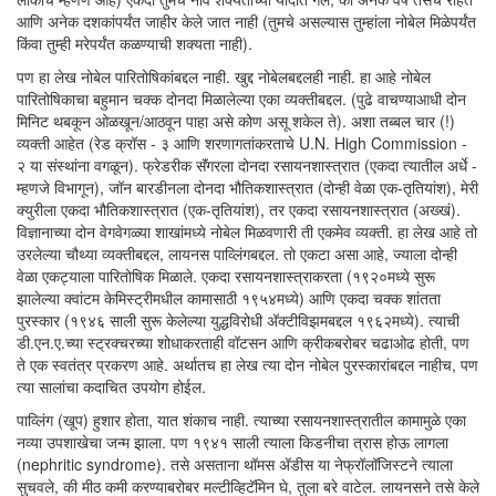
आणि अनेक दशकांपर्यंत जाहीर केले जात नाही (तुमचे असल्यास तुम्हांला नोबेल मिळेपर्यंत
किंवा तुम्ही मरेपर्यंत कळण्याची शक्यता नाही).
पण हा लेख नोबेल पारितोषिकांबद्दल नाही. खुद्द नोबेलबद्दलही नाही. हा आहे नोबेल
पारितोषिकाचा बहुमान चक्क दोनदा मिळालेल्या एका व्यक्तीबद्दल. (पुढे वाचण्याआधी दोन
मिनिट थबकून ओळखून/आठवून पाहा असे कोण असू शकेल ते). अशा तब्बल चार (!)
व्यक्ती आहेत (रेड क्रॉस - ३ आणि शरणागतांकरताचे U.N. High Commission -
२ या संस्थांना वगळून). फ्रेडरीक सॅंगरला दोनदा रसायनशास्त्रात (एकदा त्यातील अर्धे -
म्हणजे विभागून), जॉन बारडीनला दोनदा भौतिकशास्त्रात (दोन्ही वेळा एक-तृतियांश), मेरी
क्युरीला एकदा भौतिकशास्त्रात (एक-तृतियांश), तर एकदा रसायनशास्त्रात (अख्खं).
विज्ञानाच्या दोन वेगवेगळ्या शाखांमध्ये नोबेल मिळवणारी ती एकमेव व्यक्ती. हा लेख आहे तो
उरलेल्या चौथ्या व्यक्तीबद्दल, लायनस पाव्लिंगबद्दल. तो एकटा असा आहे, ज्याला दोन्ही
वेळा एकट्याला पारितोषिक मिळाले. एकदा रसायनशास्त्राकरता (१९२०मध्ये सुरू
झालेल्या क्वांटम केमिस्ट्रीमधील कामासाठी १९५४मध्ये) आणि एकदा चक्क शांतता
पुरस्कार (१९४६ साली सुरू केलेल्या युद्धविरोधी अ‍ॅक्टीविझमबद्दल १९६२मध्ये). त्याची
डी.एन.ए.च्या स्ट्रक्चरच्या शोधाकरताही वॉटसन आणि क्रीकबरोबर चढाओढ होती, पण
ते एक स्वतंत्र प्रकरण आहे. अर्थातच हा लेख त्या दोन नोबेल पुरस्कारांबद्दल नाहीच, पण
त्या सालांचा कदाचित उपयोग होईल.
पाव्लिंग (खूप) हुशार होता, यात शंकाच नाही. त्याच्या रसायनशास्त्रातील कामामुळे एका
नव्या उपशाखेचा जन्म झाला. पण १९४१ साली त्याला किडनीचा त्रास होऊ लागला
(nephritic syndrome). तसे असताना थॉमस अ‍ॅडीस या नेफ्रॉलॉजिस्टने त्याला
सुचवले, की मीठ कमी करण्याबरोबर मल्टीव्हिटॅमिन घे, तुला बरे वाटेल. लायनसने तसे केले