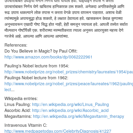
उपचारांबाबत उघड्या मनाने निर्णय घेता यायला हवा. घाईघाईने तपास न करता
उपचारांबाबत निर्णय घेणे खचितच हानिकारक ठरू शकते. अनेकदा अगतिकतेमुळे आणि
रूढ उपाय थकल्याने लोक तपास न करता वेगळे उपाय वापरून पाहतात. अशाच वेळी
त्यांच्यामुळे अपायसुद्धा होऊ शकतो, हे लक्षात ठेवायला हवे. खासकरून केवळ कुणाच्या
अनुभवावरून एखादी गोष्ट सिद्ध होत नाही, हेही समजून घ्यायला हवे. आपली तब्येत सर्वात
मौल्यवान गोष्टींपैकी एक. शरीराच्या मरम्मतीकरता त्याला अनुरूप आदरयुक्त महत्त्व देणे
गरजेचे आहे. आपल्या आणि आपल्या आप्तांच्या.
References:
Do You Believe in Magic? by Paul Offit:
http://www.amazon.com/books/dp/0062222961
Pauling's Nobel lecture from 1954:
http://www.nobelprize.org/nobel_prizes/chemistry/laureates/1954/pau
Paulings Nobel lecture from 1962:
http://www.nobelprize.org/nobel_prizes/peace/laureates/1962/paulin
lect
...
Wikipedia entries:
Linus Pauling:
http://en.wikipedia.org/wiki/Linus_Pauling
Ascorbic Acid:
http://en.wikipedia.org/wiki/Ascorbic_acid
Megavitamins:
http://en.wikipedia.org/wiki/Megavitamin_therapy
Intravenous Vitamin C:
http://www.medpagetoday.com/CelebrityDiagnosis/41227