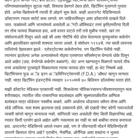
परिणामकारकतेतून सुटला नाही. विश्वास ठेवणारे ठेवत होते, व्हिटॅमिन पुरवणारे पुरवत
होते. अनेक खिसेभरुंनी त्याची री ओढणे सुरू केले. काही अल्टरनेट मेडिसिनवाले
डॉक्टरपण त्याला सपोर्ट करू लागले. मग जाहिरातींमधून अशा डॉक्टरांचे दाखले दिले
जात. फळांमध्ये आणि भाज्यांमध्ये असलेली अॅण्टी-ऑक्सिडंट तत्त्वं कृत्रिमरीत्या दिली
तर तोच फायदा मिळायला हवा, असे वरवर वाटले तरी तसे मुळीच नसते. खरं तर
संशोधनाअंती दिसून आले आहे की अशा गोष्टींचे मोठे डोस घेतल्यास फुफ्फुसांचा कर्करोग
आणि हृदयविकार व्हायची शक्यता जास्त असते. हे संशोधन १९९४चे. त्या साली लायनस
पाव्लिंगचे देहावसान झाले - प्रोस्ट्रेटच्या कर्करोगानेच. पण व्हिटॅमिन पॅथीचे नाही.
त्यानंतर झालेल्या अनेक अभ्यासांमध्ये मोठ्या प्रमाणात सप्लिमेण्ट्स घेण्याचे धोके दिसून
आले आहेत (उदा. वेगवेगळे कर्करोग बळावणे). थेट अन्न खाण्यातून मिळणारे फायदे तीच
तत्त्वं असलेल्या पूरकांद्वारे मिळवल्यास त्याचा फायदा होत नाही, हा थेट निष्कर्ष आहे.
व्हिटॅमिन्सना फूड अॅंड ड्रग अॅडमिनिस्ट्रेशनची (F.D.A.) 'औषध' म्हणून मान्यता
नाही. मात्र व्हिटॅमिन इंडस्ट्रीचे व्यवहार २०१०मध्ये ७० बिलियन डॉलर्सच्या घरात होते.
माझी डॉक्टरेट मेडिकल प्रकारची नाही. शिकलेल्या भौतिक/रसायन/जीवशास्त्रातून मला
शरीराबद्दल, त्यातील जीव-रासायनिक बदलांबद्दल आणि सूक्ष्मपातळीवरील आण्विक
बलांबद्दल मात्र थोडेफार नक्कीच कळते. आणि अर्थातच थोडाफार कॉमन-सेन्स आणि
थोडे लॉजिक. मला शक्य झाल्यास एवढे ठसवायचे होते, की एखादी गोष्ट कोणी नावाजलेली
व्यक्ती सांगते म्हणून मानायला नको. सांगितली जात असलेली गोष्ट किती विज्ञाननिष्ठ आहे,
त्यावर किती प्रयोग झाले आहेत आणि नसल्यास का नाही या सर्व बाबींचा तपास करायला
हवा. अल्टरनेट मेडिसिनचे आपले स्थान आहे, पण ते जीवनदायी मॉडर्न मेडिसिनऐवजी
वापरणे कितपत योग्य आहे? प्राचीन, नैसर्गिक, ऑर्गॅनिक अशा शब्दांना न भुलता