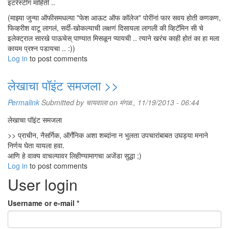
इंटरेस्टींग माहिती ..
(माझ्या जुन्या ऑफीसमधल्या "फेश आऊट ऑफ कॉलेज" पोरींनां फार सवय होती कणकण,
फिव्हरीश वाटू लागलं, सर्दी-खोकल्याची लक्षणं दिसायला लागली की व्हिटॅमिन सी चे
इलेक्ट्राल सारखे पाऊचेस् पाण्यात मिसळून प्यायची .. त्याने खरंच काही होतं का हा मला
कायम प्रश्न पडायचा .. :))
Log in
to post comments
लेखाचा पॉइंट समजला >>
Permalink
Submitted by
चायवाला
on मंगळ., 11/19/2013 - 06:44
लेखाचा पॉइंट समजला
>> प्राचीन, नैसर्गिक, ऑर्गॅनिक अशा शब्दांना न भुलता उपचारांबाबत उघड्या मनाने
निर्णय घेता यायला हवा.
आणि हे वाक्य वाचल्यावर लिहीण्यामागचा अजेंडा सुद्धा ;)
Log in
to post comments
User login
Username or e-mail
*