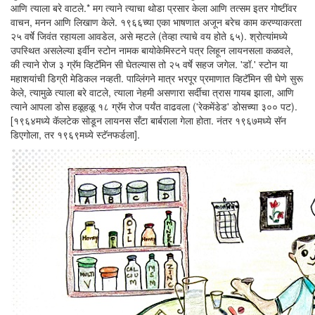
आणि त्याला बरे वाटले.* मग त्याने त्याचा थोडा प्रसार केला आणि तत्सम इतर गोष्टींवर
वाचन, मनन आणि लिखाण केले. १९६६च्या एका भाषणात अजून बरेच काम करण्याकरता
२५ वर्षे जिवंत रहायला आवडेल, असे म्हटले (तेव्हा त्याचे वय होते ६५). श्रोत्यांमध्ये
उपस्थित असलेल्या इर्वीन स्टोन नामक बायोकेमिस्टने पत्र लिहून लायनसला कळवले,
की त्याने रोज ३ ग्रॅम व्हिटॅमिन सी घेतल्यास तो २५ वर्षे सहज जगेल. 'डॉ.' स्टोन या
महाशयांची डिग्री मेडिकल नव्हती. पाव्लिंगने मात्र भरपूर प्रमाणात व्हिटॅमिन सी घेणे सुरू
केले, त्यामुळे त्याला बरे वाटले, त्याला नेहमी असणारा सर्दीचा त्रास गायब झाला, आणि
त्याने आपला डोस हळूहळू १८ ग्रॅम रोज पर्यंत वाढवला ('रेकमेंडेड' डोसच्या ३०० पट).
[१९६४मध्ये कॅलटेक सोडून लायनस सँटा बार्बराला गेला होता. नंतर १९६७मध्ये सॅन
डिएगोला, तर १९६९मध्ये स्टॅनफर्डला].