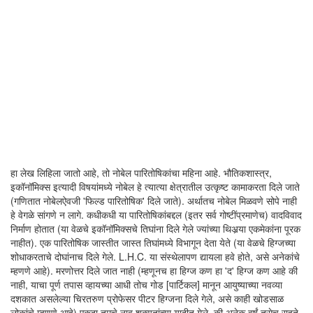
हा लेख लिहिला जातो आहे, तो नोबेल पारितोषिकांचा महिना आहे. भौतिकशास्त्र,
इकॉनॉमिक्स इत्यादी विषयांमध्ये नोबेल हे त्यात्या क्षेत्रातील उत्कृष्ट कामाकरता दिले जाते
(गणितात नोबेलऐवजी 'फिल्ड पारितोषिक' दिले जाते). अर्थातच नोबेल मिळवणे सोपे नाही
हे वेगळे सांगणे न लागे. कधीकधी या पारितोषिकांबद्दल (इतर सर्व गोष्टींप्रमाणेच) वादविवाद
निर्माण होतात (या वेळचे इकॉनॉमिक्सचे तिघांना दिले गेले ज्यांच्या थिअर्‍या एकमेकांना पूरक
नाहीत). एक पारितोषिक जास्तीत जास्त तिघांमध्ये विभागून देता येते (या वेळचे हिग्जच्या
शोधाकरताचे दोघांनाच दिले गेले. L.H.C. या संस्थेलापण द्यायला हवे होते, असे अनेकांचे
म्हणणे आहे). मरणोत्तर दिले जात नाही (म्हणूनच हा हिग्ज कण हा 'द' हिग्ज कण आहे की
नाही, याचा पूर्ण तपास व्हायच्या आधी तोच गोड [पार्टिकल] मानून आयुष्याच्या नवव्या
दशकात असलेल्या चिरतरुण प्रोफेसर पीटर हिग्जना दिले गेले, असे काही खोडसाळ
लोकांचे म्हणणे आहे) एकदा तुमचे नाव शक्यतांच्या यादीत गेले, की अनेक वर्षं तसेच राहते