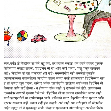
स्वत:पर्यंत तो व्हिटॅमिन सी घेणे राहू देता, तर हरकत नव्हती. पण त्याने त्यावर पुस्तके
लिहिण्याचा सपाटा लावला. 'व्हिटॅमिन सी खा आणि सर्दी पळवा', 'फ्लू पासून वाचायचे
आहे? व्हिटॅमिन सी खा' यासारखी (ही नव्हे) सनसनीखेज नावे असलेली पुस्तके.
त्याच्यासारख्या नावाजलेल्या व्यक्तीचा सल्ला जनता कशी डावलणार? व्हिटॅमिन्सचा खप
हां हां म्हणता खूप वाढला. खरेतर अनेक दशकांपूर्वीच झालेल्या संशोधनात व्हिटॅमिन सी
घेण्याचा आणि सर्दी होण्या - न होण्याचा संबंध नाही, हे दाखवले गेले होते. लायनसच्या
दाव्यानंतर आणखी प्रयोग केले गेले. 'व्हिटॅमिन सी'चा उपयोग प्लसेबोपेक्षा जास्त नाही,
याची पुन:प्रचीती या प्रयोगांमधून आली. पाव्लिंगने मात्र 'व्हिटॅमिन सी'चा प्रचार आणि
प्रसार थांबवला नाही. त्याला सर्दी होत नव्हती, असे नाही. पण तसे झाले की अ‍ॅलर्जीज
आहेत म्हणून तो ते धुडकावून लावी. जेव्हा या प्रकाराला डॉक्टरांकडून असलेला विरोध