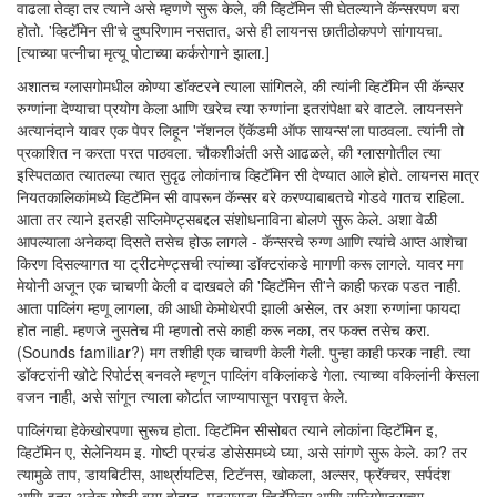
वाढला तेव्हा तर त्याने असे म्हणणे सुरू केले, की व्हिटॅमिन सी घेतल्याने कॅन्सरपण बरा
होतो. 'व्हिटॅमिन सी'चे दुष्परिणाम नसतात, असे ही लायनस छातीठोकपणे सांगायचा.
[त्याच्या पत्नीचा मृत्यू पोटाच्या कर्करोगाने झाला.]
अशातच ग्लासगोमधील कोण्या डॉक्टरने त्याला सांगितले, की त्यांनी व्हिटॅमिन सी कॅन्सर
रुग्णांना देण्याचा प्रयोग केला आणि खरेच त्या रुग्णांना इतरांपेक्षा बरे वाटले. लायनसने
अत्यानंदाने यावर एक पेपर लिहून 'नॅशनल ऍकॅडमी ऑफ सायन्स'ला पाठवला. त्यांनी तो
प्रकाशित न करता परत पाठवला. चौकशीअंती असे आढळले, की ग्लासगोतील त्या
इस्पितळात त्यातल्या त्यात सुदृढ लोकांनाच व्हिटॅमिन सी देण्यात आले होते. लायनस मात्र
नियतकालिकांमध्ये व्हिटॅमिन सी वापरून कॅन्सर बरे करण्याबाबतचे गोडवे गातच राहिला.
आता तर त्याने इतरही सप्लिमेण्ट्सबद्दल संशोधनाविना बोलणे सुरू केले. अशा वेळी
आपल्याला अनेकदा दिसते तसेच होऊ लागले - कॅन्सरचे रुग्ण आणि त्यांचे आप्त आशेचा
किरण दिसल्यागत या ट्रीटमेण्ट्सची त्यांच्या डॉक्टरांकडे मागणी करू लागले. यावर मग
मेयोनी अजून एक चाचणी केली व दाखवले की 'व्हिटॅमिन सी'ने काही फरक पडत नाही.
आता पाव्लिंग म्हणू लागला, की आधी केमोथेरपी झाली असेल, तर अशा रुग्णांना फायदा
होत नाही. म्हणजे नुसतेच मी म्हणतो तसे काही करू नका, तर फक्त तसेच करा.
(Sounds familiar?) मग तशीही एक चाचणी केली गेली. पुन्हा काही फरक नाही. त्या
डॉक्टरांनी खोटे रिपोर्टस् बनवले म्हणून पाव्लिंग वकिलांकडे गेला. त्याच्या वकिलांनी केसला
वजन नाही, असे सांगून त्याला कोर्टात जाण्यापासून परावृत्त केले.
पाव्लिंगचा हेकेखोरपणा सुरूच होता. व्हिटॅमिन सीसोबत त्याने लोकांना व्हिटॅमिन इ,
व्हिटॅमिन ए, सेलेनियम इ. गोष्टी प्रचंड डोसेसमध्ये घ्या, असे सांगणे सुरू केले. का? तर
त्यामुळे ताप, डायबिटीस, आर्थ्रायटिस, टिटॅनस, खोकला, अल्सर, फ्रॅक्चर, सर्पदंश
आणि इतर अनेक गोष्टी बर्‍या होतात. एड्ससुद्धा व्हिटॅमिन्स आणि सप्लिमेण्ट्सच्या