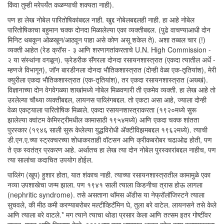
किंवा तुम्ही मरेपर्यंत कळण्याची शक्यता नाही).
पण हा लेख नोबेल पारितोषिकांबद्दल नाही. खुद्द नोबेलबद्दलही नाही. हा आहे नोबेल
पारितोषिकाचा बहुमान चक्क दोनदा मिळालेल्या एका व्यक्तीबद्दल. (पुढे वाचण्याआधी दोन
मिनिट थबकून ओळखून/आठवून पाहा असे कोण असू शकेल ते). अशा तब्बल चार (!)
व्यक्ती आहेत (रेड क्रॉस - ३ आणि शरणागतांकरताचे U.N. High Commission -
२ या संस्थांना वगळून). फ्रेडरीक सॅंगरला दोनदा रसायनशास्त्रात (एकदा त्यातील अर्धे -
म्हणजे विभागून), जॉन बारडीनला दोनदा भौतिकशास्त्रात (दोन्ही वेळा एक-तृतियांश), मेरी
क्युरीला एकदा भौतिकशास्त्रात (एक-तृतियांश), तर एकदा रसायनशास्त्रात (अख्खं).
विज्ञानाच्या दोन वेगवेगळ्या शाखांमध्ये नोबेल मिळवणारी ती एकमेव व्यक्ती. हा लेख आहे तो
उरलेल्या चौथ्या व्यक्तीबद्दल, लायनस पाव्लिंगबद्दल. तो एकटा असा आहे, ज्याला दोन्ही
वेळा एकट्याला पारितोषिक मिळाले. एकदा रसायनशास्त्राकरता (१९२०मध्ये सुरू
झालेल्या क्वांटम केमिस्ट्रीमधील कामासाठी १९५४मध्ये) आणि एकदा चक्क शांतता
पुरस्कार (१९४६ साली सुरू केलेल्या युद्धविरोधी अ‍ॅक्टीविझमबद्दल १९६२मध्ये). त्याची
डी.एन.ए.च्या स्ट्रक्चरच्या शोधाकरताही वॉटसन आणि क्रीकबरोबर चढाओढ होती, पण
ते एक स्वतंत्र प्रकरण आहे. अर्थातच हा लेख त्या दोन नोबेल पुरस्कारांबद्दल नाहीच, पण
त्या सालांचा कदाचित उपयोग होईल.
पाव्लिंग (खूप) हुशार होता, यात शंकाच नाही. त्याच्या रसायनशास्त्रातील कामामुळे एका
नव्या उपशाखेचा जन्म झाला. पण १९४१ साली त्याला किडनीचा त्रास होऊ लागला
(nephritic syndrome). तसे असताना थॉमस अ‍ॅडीस या नेफ्रॉलॉजिस्टने त्याला
सुचवले, की मीठ कमी करण्याबरोबर मल्टीव्हिटॅमिन घे, तुला बरे वाटेल. लायनसने तसे केले
आणि त्याला बरे वाटले.* मग त्याने त्याचा थोडा प्रसार केला आणि तत्सम इतर गोष्टींवर