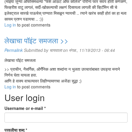
(माझ्या जुन्या ऑफीसमधल्या "फेश आऊट ऑफ कॉलेज" पोरींनां फार सवय होती कणकण,
फिव्हरीश वाटू लागलं, सर्दी-खोकल्याची लक्षणं दिसायला लागली की व्हिटॅमिन सी चे
इलेक्ट्राल सारखे पाऊचेस् पाण्यात मिसळून प्यायची .. त्याने खरंच काही होतं का हा मला
कायम प्रश्न पडायचा .. :))
Log in
to post comments
लेखाचा पॉइंट समजला >>
Permalink
Submitted by
चायवाला
on मंगळ., 11/19/2013 - 06:44
लेखाचा पॉइंट समजला
>> प्राचीन, नैसर्गिक, ऑर्गॅनिक अशा शब्दांना न भुलता उपचारांबाबत उघड्या मनाने
निर्णय घेता यायला हवा.
आणि हे वाक्य वाचल्यावर लिहीण्यामागचा अजेंडा सुद्धा ;)
Log in
to post comments
User login
Username or e-mail
*
परवलीचा शब्द
*