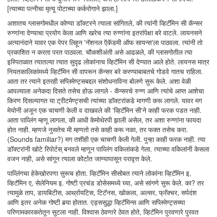
[त्याच्या पत्नीचा मृत्यू पोटाच्या कर्करोगाने झाला.]
अशातच ग्लासगोमधील कोण्या डॉक्टरने त्याला सांगितले, की त्यांनी व्हिटॅमिन सी कॅन्सर
रुग्णांना देण्याचा प्रयोग केला आणि खरेच त्या रुग्णांना इतरांपेक्षा बरे वाटले. लायनसने
अत्यानंदाने यावर एक पेपर लिहून 'नॅशनल ऍकॅडमी ऑफ सायन्स'ला पाठवला. त्यांनी तो
प्रकाशित न करता परत पाठवला. चौकशीअंती असे आढळले, की ग्लासगोतील त्या
इस्पितळात त्यातल्या त्यात सुदृढ लोकांनाच व्हिटॅमिन सी देण्यात आले होते. लायनस मात्र
नियतकालिकांमध्ये व्हिटॅमिन सी वापरून कॅन्सर बरे करण्याबाबतचे गोडवे गातच राहिला.
आता तर त्याने इतरही सप्लिमेण्ट्सबद्दल संशोधनाविना बोलणे सुरू केले. अशा वेळी
आपल्याला अनेकदा दिसते तसेच होऊ लागले - कॅन्सरचे रुग्ण आणि त्यांचे आप्त आशेचा
किरण दिसल्यागत या ट्रीटमेण्ट्सची त्यांच्या डॉक्टरांकडे मागणी करू लागले. यावर मग
मेयोनी अजून एक चाचणी केली व दाखवले की 'व्हिटॅमिन सी'ने काही फरक पडत नाही.
आता पाव्लिंग म्हणू लागला, की आधी केमोथेरपी झाली असेल, तर अशा रुग्णांना फायदा
होत नाही. म्हणजे नुसतेच मी म्हणतो तसे काही करू नका, तर फक्त तसेच करा.
(Sounds familiar?) मग तशीही एक चाचणी केली गेली. पुन्हा काही फरक नाही. त्या
डॉक्टरांनी खोटे रिपोर्टस् बनवले म्हणून पाव्लिंग वकिलांकडे गेला. त्याच्या वकिलांनी केसला
वजन नाही, असे सांगून त्याला कोर्टात जाण्यापासून परावृत्त केले.
पाव्लिंगचा हेकेखोरपणा सुरूच होता. व्हिटॅमिन सीसोबत त्याने लोकांना व्हिटॅमिन इ,
व्हिटॅमिन ए, सेलेनियम इ. गोष्टी प्रचंड डोसेसमध्ये घ्या, असे सांगणे सुरू केले. का? तर
त्यामुळे ताप, डायबिटीस, आर्थ्रायटिस, टिटॅनस, खोकला, अल्सर, फ्रॅक्चर, सर्पदंश
आणि इतर अनेक गोष्टी बर्‍या होतात. एड्ससुद्धा व्हिटॅमिन्स आणि सप्लिमेण्ट्सच्या
परिणामकारकतेतून सुटला नाही. विश्वास ठेवणारे ठेवत होते, व्हिटॅमिन पुरवणारे पुरवत