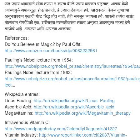
रूढ उपाय थकल्याने लोक तपास न करता वेगळे उपाय वापरून पाहतात. अशाच वेळी
त्यांच्यामुळे अपायसुद्धा होऊ शकतो, हे लक्षात ठेवायला हवे. खासकरून केवळ कुणाच्या
अनुभवावरून एखादी गोष्ट सिद्ध होत नाही, हेही समजून घ्यायला हवे. आपली तब्येत सर्वात
मौल्यवान गोष्टींपैकी एक. शरीराच्या मरम्मतीकरता त्याला अनुरूप आदरयुक्त महत्त्व देणे
गरजेचे आहे. आपल्या आणि आपल्या आप्तांच्या.
References:
Do You Believe in Magic? by Paul Offit:
http://www.amazon.com/books/dp/0062222961
Pauling's Nobel lecture from 1954:
http://www.nobelprize.org/nobel_prizes/chemistry/laureates/1954/pau
Paulings Nobel lecture from 1962:
http://www.nobelprize.org/nobel_prizes/peace/laureates/1962/paulin
lect
...
Wikipedia entries:
Linus Pauling:
http://en.wikipedia.org/wiki/Linus_Pauling
Ascorbic Acid:
http://en.wikipedia.org/wiki/Ascorbic_acid
Megavitamins:
http://en.wikipedia.org/wiki/Megavitamin_therapy
Intravenous Vitamin C:
http://www.medpagetoday.com/CelebrityDiagnosis/41227
Vitamin Industry:
http://www.reportlinker.com/ci02037/Vitamin-