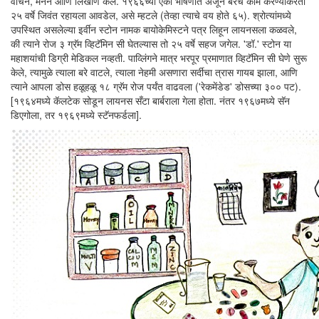
वाचन, मनन आणि लिखाण केले. १९६६च्या एका भाषणात अजून बरेच काम करण्याकरता
२५ वर्षे जिवंत रहायला आवडेल, असे म्हटले (तेव्हा त्याचे वय होते ६५). श्रोत्यांमध्ये
उपस्थित असलेल्या इर्वीन स्टोन नामक बायोकेमिस्टने पत्र लिहून लायनसला कळवले,
की त्याने रोज ३ ग्रॅम व्हिटॅमिन सी घेतल्यास तो २५ वर्षे सहज जगेल. 'डॉ.' स्टोन या
महाशयांची डिग्री मेडिकल नव्हती. पाव्लिंगने मात्र भरपूर प्रमाणात व्हिटॅमिन सी घेणे सुरू
केले, त्यामुळे त्याला बरे वाटले, त्याला नेहमी असणारा सर्दीचा त्रास गायब झाला, आणि
त्याने आपला डोस हळूहळू १८ ग्रॅम रोज पर्यंत वाढवला ('रेकमेंडेड' डोसच्या ३०० पट).
[१९६४मध्ये कॅलटेक सोडून लायनस सँटा बार्बराला गेला होता. नंतर १९६७मध्ये सॅन
डिएगोला, तर १९६९मध्ये स्टॅनफर्डला].