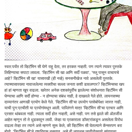
स्वत:पर्यंत तो व्हिटॅमिन सी घेणे राहू देता, तर हरकत नव्हती. पण त्याने त्यावर पुस्तके
लिहिण्याचा सपाटा लावला. 'व्हिटॅमिन सी खा आणि सर्दी पळवा', 'फ्लू पासून वाचायचे
आहे? व्हिटॅमिन सी खा' यासारखी (ही नव्हे) सनसनीखेज नावे असलेली पुस्तके.
त्याच्यासारख्या नावाजलेल्या व्यक्तीचा सल्ला जनता कशी डावलणार? व्हिटॅमिन्सचा खप
हां हां म्हणता खूप वाढला. खरेतर अनेक दशकांपूर्वीच झालेल्या संशोधनात व्हिटॅमिन सी
घेण्याचा आणि सर्दी होण्या - न होण्याचा संबंध नाही, हे दाखवले गेले होते. लायनसच्या
दाव्यानंतर आणखी प्रयोग केले गेले. 'व्हिटॅमिन सी'चा उपयोग प्लसेबोपेक्षा जास्त नाही,
याची पुन:प्रचीती या प्रयोगांमधून आली. पाव्लिंगने मात्र 'व्हिटॅमिन सी'चा प्रचार आणि
प्रसार थांबवला नाही. त्याला सर्दी होत नव्हती, असे नाही. पण तसे झाले की अ‍ॅलर्जीज
आहेत म्हणून तो ते धुडकावून लावी. जेव्हा या प्रकाराला डॉक्टरांकडून असलेला विरोध
वाढला तेव्हा तर त्याने असे म्हणणे सुरू केले, की व्हिटॅमिन सी घेतल्याने कॅन्सरपण बरा
होतो. 'व्हिटॅमिन सी'चे दुष्परिणाम नसतात, असे ही लायनस छातीठोकपणे सांगायचा.