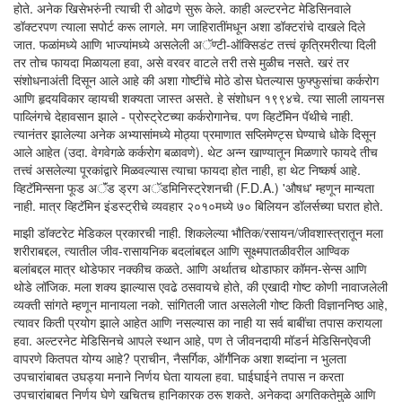
होते. अनेक खिसेभरुंनी त्याची री ओढणे सुरू केले. काही अल्टरनेट मेडिसिनवाले
डॉक्टरपण त्याला सपोर्ट करू लागले. मग जाहिरातींमधून अशा डॉक्टरांचे दाखले दिले
जात. फळांमध्ये आणि भाज्यांमध्ये असलेली अॅण्टी-ऑक्सिडंट तत्त्वं कृत्रिमरीत्या दिली
तर तोच फायदा मिळायला हवा, असे वरवर वाटले तरी तसे मुळीच नसते. खरं तर
संशोधनाअंती दिसून आले आहे की अशा गोष्टींचे मोठे डोस घेतल्यास फुफ्फुसांचा कर्करोग
आणि हृदयविकार व्हायची शक्यता जास्त असते. हे संशोधन १९९४चे. त्या साली लायनस
पाव्लिंगचे देहावसान झाले - प्रोस्ट्रेटच्या कर्करोगानेच. पण व्हिटॅमिन पॅथीचे नाही.
त्यानंतर झालेल्या अनेक अभ्यासांमध्ये मोठ्या प्रमाणात सप्लिमेण्ट्स घेण्याचे धोके दिसून
आले आहेत (उदा. वेगवेगळे कर्करोग बळावणे). थेट अन्न खाण्यातून मिळणारे फायदे तीच
तत्त्वं असलेल्या पूरकांद्वारे मिळवल्यास त्याचा फायदा होत नाही, हा थेट निष्कर्ष आहे.
व्हिटॅमिन्सना फूड अॅंड ड्रग अॅडमिनिस्ट्रेशनची (F.D.A.) 'औषध' म्हणून मान्यता
नाही. मात्र व्हिटॅमिन इंडस्ट्रीचे व्यवहार २०१०मध्ये ७० बिलियन डॉलर्सच्या घरात होते.
माझी डॉक्टरेट मेडिकल प्रकारची नाही. शिकलेल्या भौतिक/रसायन/जीवशास्त्रातून मला
शरीराबद्दल, त्यातील जीव-रासायनिक बदलांबद्दल आणि सूक्ष्मपातळीवरील आण्विक
बलांबद्दल मात्र थोडेफार नक्कीच कळते. आणि अर्थातच थोडाफार कॉमन-सेन्स आणि
थोडे लॉजिक. मला शक्य झाल्यास एवढे ठसवायचे होते, की एखादी गोष्ट कोणी नावाजलेली
व्यक्ती सांगते म्हणून मानायला नको. सांगितली जात असलेली गोष्ट किती विज्ञाननिष्ठ आहे,
त्यावर किती प्रयोग झाले आहेत आणि नसल्यास का नाही या सर्व बाबींचा तपास करायला
हवा. अल्टरनेट मेडिसिनचे आपले स्थान आहे, पण ते जीवनदायी मॉडर्न मेडिसिनऐवजी
वापरणे कितपत योग्य आहे? प्राचीन, नैसर्गिक, ऑर्गॅनिक अशा शब्दांना न भुलता
उपचारांबाबत उघड्या मनाने निर्णय घेता यायला हवा. घाईघाईने तपास न करता
उपचारांबाबत निर्णय घेणे खचितच हानिकारक ठरू शकते. अनेकदा अगतिकतेमुळे आणि