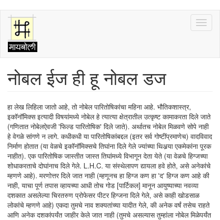
Skip
Toggl
to
naviga
main
content
नोबल ईज ही हू नोबल डज
हा लेख लिहिला जातो आहे, तो नोबेल पारितोषिकांचा महिना आहे. भौतिकशास्त्र,
इकॉनॉमिक्स इत्यादी विषयांमध्ये नोबेल हे त्यात्या क्षेत्रातील उत्कृष्ट कामाकरता दिले जाते
(गणितात नोबेलऐवजी 'फिल्ड पारितोषिक' दिले जाते). अर्थातच नोबेल मिळवणे सोपे नाही
हे वेगळे सांगणे न लागे. कधीकधी या पारितोषिकांबद्दल (इतर सर्व गोष्टींप्रमाणेच) वादविवाद
निर्माण होतात (या वेळचे इकॉनॉमिक्सचे तिघांना दिले गेले ज्यांच्या थिअर्‍या एकमेकांना पूरक
नाहीत). एक पारितोषिक जास्तीत जास्त तिघांमध्ये विभागून देता येते (या वेळचे हिग्जच्या
शोधाकरताचे दोघांनाच दिले गेले. L.H.C. या संस्थेलापण द्यायला हवे होते, असे अनेकांचे
म्हणणे आहे). मरणोत्तर दिले जात नाही (म्हणूनच हा हिग्ज कण हा 'द' हिग्ज कण आहे की
नाही, याचा पूर्ण तपास व्हायच्या आधी तोच गोड [पार्टिकल] मानून आयुष्याच्या नवव्या
दशकात असलेल्या चिरतरुण प्रोफेसर पीटर हिग्जना दिले गेले, असे काही खोडसाळ
लोकांचे म्हणणे आहे) एकदा तुमचे नाव शक्यतांच्या यादीत गेले, की अनेक वर्षं तसेच राहते
आणि अनेक दशकांपर्यंत जाहीर केले जात नाही (तुमचे असल्यास तुम्हांला नोबेल मिळेपर्यंत