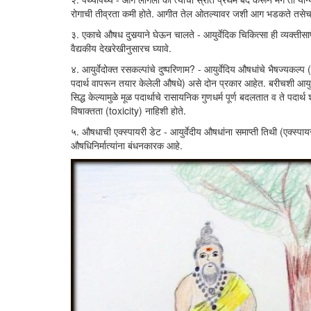
रोगाची तीव्रता कमी होते. आगीत तेल ओतल्यावर जशी आग भडकते तसेच कुप
३. एकाचे औषध दुसर्‍याने घेऊन चालते - आयुर्वेदिक चिकित्सा ही व्यक्त
वैद्यकीय देखरेखीनुसारच घ्यावे.
४. आयुर्वेदोक्त रसकल्पांचे दुष्परिणाम? - आयुर्वेदिय औषधांचे भैषज्यक
पदार्थ वापरून तयार केलेली औषधे) असे दोन प्रकार आहेत. बरीचशी आयु
सिद्ध केल्यामुळे मूळ पदार्थाचे रासायनिक गुणधर्म पूर्ण बदलतात व ते पदा
विषाक्तता (toxicity) नाहिशी होते.
५. औषधाची एक्स्पायरी डेट - आयुर्वेदीय औषधांना समाप्ती तिथी (एक्स्पा
औषधिनिर्मात्यांना बंधनकारक आहे.