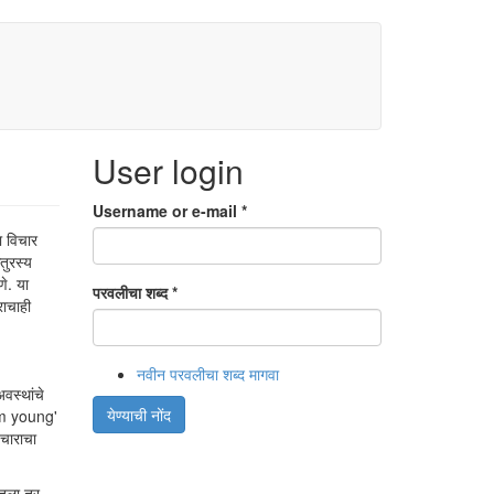
User login
Username or e-mail
*
ा विचार
आतुरस्य
े. या
परवलीचा शब्द
*
राचाही
नवीन परवलीचा शब्द मागवा
वस्थांचे
येण्याची नोंद
hem young'
पचाराचा
ातला तर