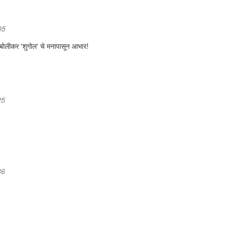
05
ायबोलीकर 'शुगोल' चे मनापासून आभार!
25
36