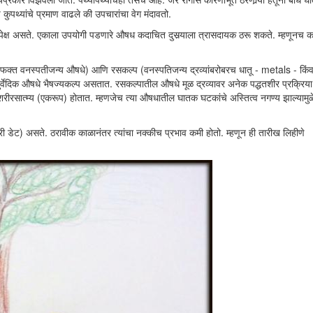
थ्यांचे प्रमाण वाढले की उपचारांचा वेग मंदावतो.
ीसापेक्ष असते. एकाला उपयोगी पडणारे औषध कदाचित दुसर्‍याला त्रासदायक ठरू शकते. म्हणूनच क
ल्प (फक्त वनस्पतीजन्य औषधे) आणि रसकल्प (वनस्पतिजन्य द्रव्यांबरोबरच धातू - metals - किंव
र्वेदिक औषधे भैषज्यकल्प असतात. रसकल्पातील औषधे मूळ द्रव्यावर अनेक पद्धतशीर प्रक्रिय
र्थ शरीरसात्म्य (एकरूप) होतात. म्हणजेच त्या औषधातील घातक घटकांचे अस्तित्व नगण्य झाल्यामुळ
यरी डेट) असते. ठरावीक काळानंतर त्यांचा नक्कीच प्रभाव कमी होतो. म्हणून ही तारीख लिहीणे