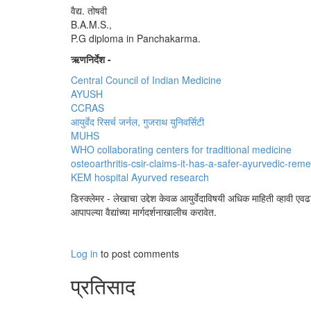
वैद्य. तोषवी
B.A.M.S.,
P.G diploma in Panchakarma.
ऋणनिर्देश -
Central Council of Indian Medicine
AYUSH
CCRAS
आयुर्वेद रिसर्च जर्नल, गुजराथ युनिवर्सिटी
MUHS
WHO collaborating centers for traditional medicine
osteoarthritis-csir-claims-it-has-a-safer-ayurvedic-rem
KEM hospital Ayurved research
डिस्क्लेमर - लेखाचा उद्देश केवळ आयुर्वेदाविषयी अधिक माहिती व्हावी एव
आपापल्या वैद्यांच्या मार्गदर्शनाखालीच करावेत.
Log in
to post comments
प्रतिसाद