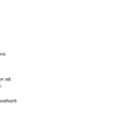
व्या
ुरू आहे.
),
यावसायिकांनी