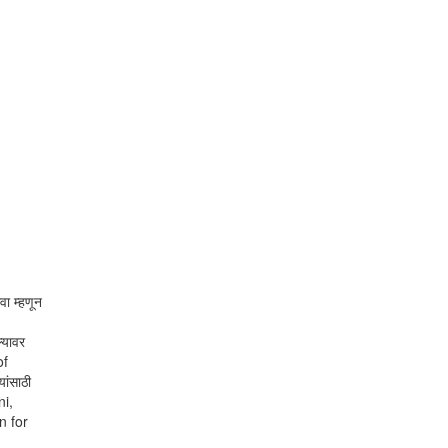
वा म्हणून
्यावर
of
ांसाठी
ni,
n for