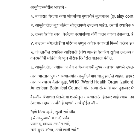
आयुर्वेदासमोरील आव्हाने -
१. बाजारात येणार्‍या नव्या औषधांच्या गुणवत्तेचे मूल्यमापन (quality con
२. आयुर्वेदातील मूळ संहिता संस्कृतमध्ये उपलब्ध आहेत. त्याची स्थानिक 
३. तज्ज्ञ वैद्यांनी स्वतः केलेल्या प्रयोगांच्या नोंदी जतन करून ठेवाव्यात. ह
४. वाढत्या जंगलतोडीचा परिणाम म्हणून अनेक वनस्पती मिळणे कठीण झा
५. जंगलातील स्थानिक आदिवासी (जेथे आजही वैद्यकीय सुविधा उपलब्ध न
वनस्पतींची माहिती मिळवून बेसिक रिसोर्सेस वाढवता येतील.
६. आयुर्वेदातील संशोधनास वेग न येण्यामागची मुख्य अडचण म्हणजे उपल
आता भारतात पुष्कळ रुग्णालयांत आयुर्वेदविभाग चालू झालेले आहेत. हृदयरोग
आता पाश्चात्त्य देशांतसुद्धा, WHO (World Health Organiza
American Botanical Council यांसारख्या संस्थांनी यात पुढाकार घेण
वैद्यकीय शिक्षणात घेतलेल्या शपथेनुसार रुग्णासाठी हितकर आहे त्याचा उपयोग
ठेवल्यास खर्‍या अर्थाने हे म्हणणे सार्थ होईल की -
"इथे नित्य व्हावे, सुखी सर्व जीव,
इथे आयु-आरोग्य नांदो सदैव,
सदानंद, मांगल्य लाभोत सर्व,
नसो दु:ख कोणा, असो शांती सर्व."