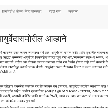
लिंगनिरपेक्ष ओळख-मैत्री परिसंवाद
मराठी गाणी
मायबोली
युर्वेदासमोरील आव्हाने
ळवणे म्हणजेच उत्तम जीवन जगण्याचा मार्ग आहे. आयुर्वेदाचा पायाच शरीर आणि सृष्टीतील साधर्म्याच
त सिद्धांत असलेल्या आयुर्वेदीय चिकीत्सेची व्याप्ती खूप मोठी आहे.'स्वस्थस्य स्वास्थ्य रक्षणम्, 
्षमता वाढवणे, तसेच एका रोगाचा उपचार करताना नवीन रोग निर्माण होणार नाही याची काळजी घेण
आहे रोगास कारणीभूत ठरणारे घटक शोधणे. आयुर्वेदात फक्त रोगाचाच विचार न करता रुग्णाच्या शरी
 दोघांची असते.
ूळे खोलवर पसरलेली नसतील तर रोग लवकर बरा होणारच. आयुर्वेदात प्रत्येक व्याधीच्या सहा अ
पचारपद्धतींत आहेत. यातील सुरुवातीच्या (early sign of disease) काळातच, 'catch t
ची पातळी, रुग्णाची शारीरिक आणि मानसिक स्थिती, त्याचे वय, बाह्य वातावरण यां सगळ्यांवर उ
र अपेक्षेपेक्षा लवकर गुण येतो.
्रकारे विझवली जाते. पथ्यापथ्याचेही तसेच आहे. जर रोगास कारणीभूत ठरणार्‍या हेतूंना बांध घ