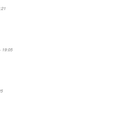
9:21
- 19:05
25