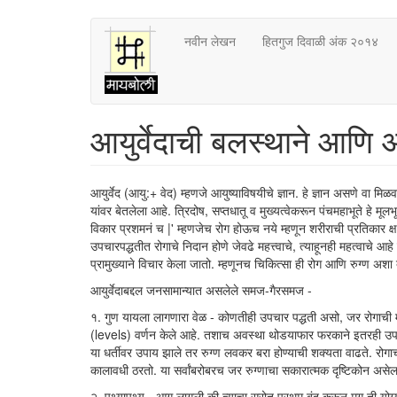
Skip
नवीन लेखन
हितगुज दिवाळी अंक २०१४
to
main
content
आयुर्वेदाची बलस्थाने आणि आ
आयुर्वेद (आयु:+ वेद) म्हणजे आयुष्याविषयीचे ज्ञान. हे ज्ञान असणे वा मि
यांवर बेतलेला आहे. त्रिदोष, सप्तधातू व मुख्यत्वेकरून पंचमहाभूते हे मूलभू
विकार प्रशमनं च |' म्हणजेच रोग होऊच नये म्हणून शरीराची प्रतिकार क
उपचारपद्धतीत रोगाचे निदान होणे जेवढे महत्त्वाचे, त्याहूनही महत्वाचे 
प्रामुख्याने विचार केला जातो. म्हणूनच चिकित्सा ही रोग आणि रुग्ण अशा
आयुर्वेदाबद्दल जनसामान्यात असलेले समज-गैरसमज -
१. गुण यायला लागणारा वेळ - कोणतीही उपचार पद्धती असो, जर रोगाची म
(levels) वर्णन केले आहे. तशाच अवस्था थोडयाफार फरकाने इतरही उ
या धर्तीवर उपाय झाले तर रुग्ण लवकर बरा होण्याची शक्यता वाढते. रोगा
कालावधी ठरतो. या सर्वांबरोबरच जर रुग्णाचा सकारात्मक दृष्टिकोन असेल त
२. पथ्यापथ्य - आग लागली की त्याचा स्रोत प्रथम बंद करून मग ती योग्यप