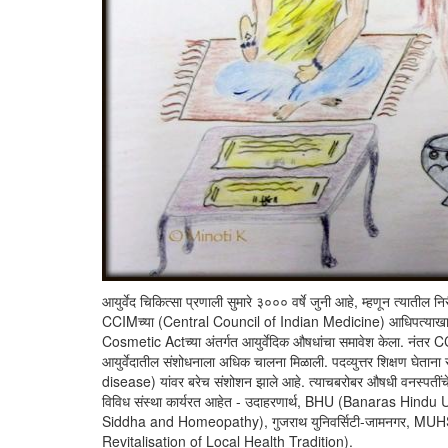
आयुर्वेद चिकित्सा प्रणाली सुमारे ३००० वर्षे जुनी आहे, म्हणून त्यातील न
CCIMच्या (Central Council of Indian Medicine) आधिपत्याखाली अ
Cosmetic Actच्या अंतर्गत आयुर्वेदिक औषधांचा समावेश केला. न
आयुर्वेदातील संशोधनाला अधिक चालना मिळाली. पदव्युत्तर शिक्षण घेताना
disease) यांवर बरेच संशोशन झाले आहे. त्याचबरोबर औषधी वनस्पतींचे गु
विविध संस्था कार्यरत आहेत - उदाहरणार्थ, BHU (Banaras Hi
Siddha and Homeopathy), गुजराथ युनिवर्सिटी-जामनगर, MU
Revitalisation of Local Health Tradition).