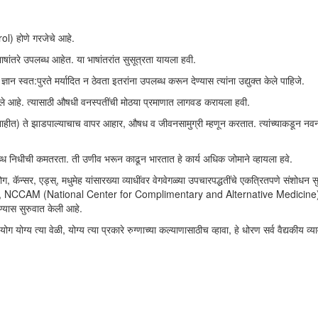
trol) होणे गरजेचे आहे.
भाषांतरे उपलब्ध आहेत. या भाषांतरांत सुसूत्रता यायला हवी.
े ज्ञान स्वत:पुरते मर्यादित न ठेवता इतरांना उपलब्ध करून देण्यास त्यांना उद्युक्त केले पाहिजे.
ले आहे. त्यासाठी औषधी वनस्पतींची मोठया प्रमाणात लागवड करायला हवी.
ाहीत) ते झाडपाल्याचाच वापर आहार, औषध व जीवनसामुग्री म्हणून करतात. त्यांच्याकडून नवन
ब्ध निधीची कमतरता. ती उणीव भरून काढून भारतात हे कार्य अधिक जोमाने व्हायला हवे.
, कॅन्सर, एड्स्, मधुमेह यांसारख्या व्याधींवर वेगवेगळ्या उपचारपद्धतींचे एकत्रितपणे संशोधन स
tion), NCCAM (National Center for Complimentary and Alternative Medicine
्यास सुरुवात केली आहे.
 योग्य त्या वेळी, योग्य त्या प्रकारे रुग्णाच्या कल्याणासाठीच व्हावा, हे धोरण सर्व वैद्यकीय व्