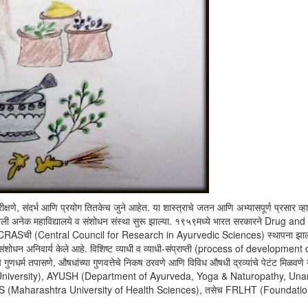
िरीक्षणे, संदर्भ आणि प्रयोग तितकेच जुने आहेत. या शास्त्राचे जतन आणि अभ्यासपूर्ण प्रसार व्हा
नेक महाविद्यालये व संशोधन संस्था सुरू झाल्या. १९५९मध्ये भारत सरकारने Drug and
ंतर CCRASची (Central Council for Research in Ayurvedic Sciences) स्थापना झाल
 संशोधन अनिवार्य केले आहे. विशिष्ट व्याधी व व्याधी-संप्राप्ती (process of development 
णधर्म तपासणे, औषधांच्या गुणवत्तेचे निकष ठरवणे आणि विविध औषधी द्रव्यांचे पेटंट मिळवणे य
ndu University), AYUSH (Department of Ayurveda, Yoga & Naturopathy, Una
HS (Maharashtra University of Health Sciences), तसेच FRLHT (Foundatio