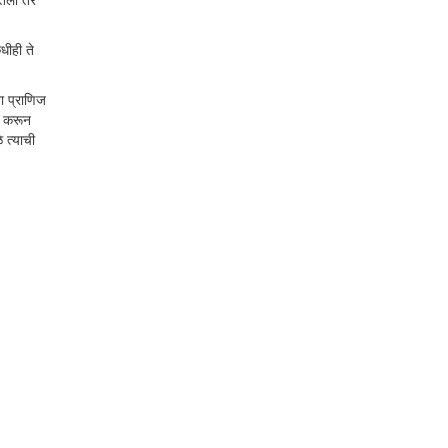
धीही ते
ा प्राणिज
ा करून
े त्याची