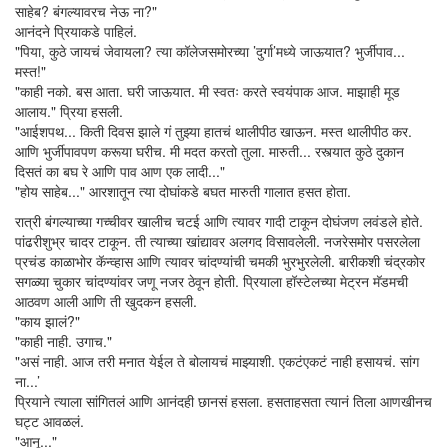
साहेब? बंगल्यावरच नेऊ ना?"
आनंदने प्रियाकडे पाहिलं.
"पिया, कुठे जायचं जेवायला? त्या कॉलेजसमोरच्या ’दुर्गा’मध्ये जाऊयात? भुर्जीपाव...
मस्त!"
"काही नको. बस आता. घरी जाऊयात. मी स्वतः करते स्वयंपाक आज. माझाही मूड
आलाय." प्रिया हसली.
"आईशपथ... किती दिवस झाले गं तुझ्या हातचं थालीपीठ खाऊन. मस्त थालीपीठ कर.
आणि भुर्जीपावपण करूया घरीच. मी मदत करतो तुला. मारुती... रस्त्यात कुठे दुकान
दिसतं का बघ रे आणि पाव आण एक लादी..."
"होय साहेब..." आरशातून त्या दोघांकडे बघत मारुती गालात हसत होता.
रात्री बंगल्याच्या गच्चीवर खालीच चटई आणि त्यावर गादी टाकून दोघंजण लवंडले होते.
पांढरीशुभ्र चादर टाकून. ती त्याच्या खांद्यावर अलगद विसावलेली. नजरेसमोर पसरलेला
प्रचंड काळाभोर कॅन्व्हास आणि त्यावर चांदण्यांची चमकी भुरभुरलेली. बारीकशी चंद्रकोर
सगळ्या चुकार चांदण्यांवर जणू नजर ठेवून होती. प्रियाला हॉस्टेलच्या मेट्रन मॅडमची
आठवण आली आणि ती खुदकन हसली.
"काय झालं?"
"काही नाही. उगाच."
"असं नाही. आज तरी मनात येईल ते बोलायचं माझ्याशी. एकटंएकटं नाही हसायचं. सांग
ना...’
प्रियाने त्याला सांगितलं आणि आनंदही छानसं हसला. हसताहसता त्यानं तिला आणखीनच
घट्ट आवळलं.
"आनू..."