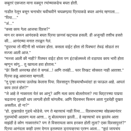
कबुतरं एकजात माना वळवून त्यांच्याकडेच बघत होती.
गाडीत रेलून बसून चनाचोर चवीचवीने चघळणार्‍या प्रियाकडे बघत आनंद म्हणाला....
"पिया...."
"अं..."
"कसा काय गेला आजचा दिवस?"
मान वर करून आनंदकडे बघत प्रिया छानसं खट्याळ हसली. ही अजूनही तशीच हसते
की... आनंदच्या मनात तरळून गेलं.
"दुपारचा तो मॅटिनी शो भयंकर होता. कसला वाईट होता तो पिक्चर! तेवढं सोडलं तर
मज्जा आली आज."
"मज्जा आली की नाही? पिक्चर वाईट होता पण इंटर्व्हलमध्ये तो वडापाव काय भारी होता
म्हणून सांगू... तू खायला हवा होतास."
"छे! किती अस्वच्छ होतं ते सगळं...! आणि तसंही... फार तिखट सोसवत नाही आताशा."
प्रिया हळू आवाजात म्हणाली.
"तू पुन्हा वयाचा उल्लेख केलास पिया. दिवसातून तिसर्‍याचौथ्यांदा! हा फाऊल आहे. आपलं
काय ठरलं होतं?"
"जे आहे ते नाकारता येतं का आनू? आणि मला काय बोलतोयस? त्या थिएटरच्या पायर्‍या
चढताना तुलाही धाप लागली होती चांगलीच. आणि दिवसभर फिरून आता गुडघेही दुखत
असतील. हो ना?"
"हो. दुखताहेत गुडघे थोडेसे. पण ते महत्त्वाचं नाही पिया.... दिवसभराच्या सोहळ्यानंतर
गुडघ्यांची आठवण मला आत्ता... तू बोलल्यावर झाली... हे महत्त्वाचं! वय झालंय आता
माझंही हे कोण नाकारतंय? पण ते विसरायला काय हरकत होती तुला? एका दिवसापुरतं?"
प्रिया आनंदला काही उत्तर देणार इतक्यात ड्रायव्हरचा प्रश्न आला... "कुठं जायचंय