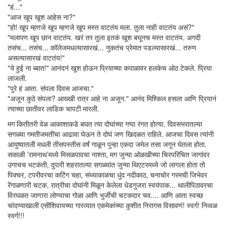
"हं..."
"आज खूप खूश आहेस ना?"
"हो! खूप म्हणजे खूप म्हणजे खूप मस्त वाटतंय मला. तुला नाही वाटतंय असं?"
"मलापण खूप छान वाटतंय. खरं तर तुला इतकं खूश बघूनच मस्त वाटतंय. अगदी
तसंच... तसंच... कॉलेजमधल्यासारखं... नुकतंच प्रेमात पडल्यासारखं... तरुण
असल्यासारखं वाटतंय!"
"ये हुई ना ब्बात!" आनंदनं खूश होऊन प्रियाच्या कपाळावर हलकेच ओठ टेकले. प्रिया
लाजली.
"पुरे हं आता. संपला दिवस आजचा."
"अजून कुठे संपला? आख्खी रात्र आहे ना अजून." आनंद मिश्किल हसला आणि प्रियानं
त्याच्या छातीवर लाडिक चापटी मारली.
मग कितीतरी वेळ आकाशाकडे बघत त्या दोघांच्या गप्पा रंगत होत्या. दिवसभरातल्या
सगळ्या गमतीजमतींचा आढावा घेऊन ते दोघं जण खिदळत राहिले. आजचा दिवस त्यांनी
आयुष्यातली मधली तीसपस्तीस वर्षं गाळून पुन्हा एकदा जमेल तसा जगून घेतला होता.
सकाळी ’रामनाथ’मध्ये मिसळपावचा नाश्ता, मग जुन्या ओळखीच्या चिरपरिचित जागांवर
उगाचच भटकंती, दुपारी शहरातल्या सगळ्यांत जुन्या थिएटरमध्ये जो लागला होता तो
पिक्चर, टपरीवरचा कटिंग चहा, संध्याकाळचा धुंद नदीकाठ, चनाचोर गरमची जिभेवर
रेंगाळणारी चटक, रात्रीचा दोघांनी मिळून केलेला धेडगुजरा स्वयंपाक... थालीपिठावरचा
विरघळत जाणारा लोण्याचा गोळा आणि भुर्जीची चटकदार चव.... आणि आता स्वच्छ
चांदण्याखाली एसीशिवायच्या गारव्यात एकमेकांच्या कुशीत निरागस विसावणं! स्वर्ग! निव्वळ
स्वर्ग!!!
__________________________