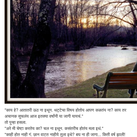
"काय हे? आतातरी ऊठ ना इथून. थट्टेचा विषय होतोय आपण कळतंय ना? काय तर
अचानक सुचलंय आज इतक्या वर्षांनी या जागी यायचं."
तो पुन्हा हसला.
"अरे मी चेष्टा करतेय का? चल ना इथून. कसंतरीच होतंय मला इथं."
"काही होत नाही गं. छान वाटत नाहीये तुला इथे? बघ ना ही जागा... किती वर्ष झाली!