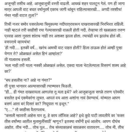
अजूनही तशीच आहे. आजूबाजूची वस्ती वाढली. आख्खं शहर पालटून गेलं. पण ही जागा
मात्र आपली वाट बघत वर्षानुवर्षं एकाच जागी थांबून राहिल्यासारखी... अगदी तश्शीच!
गंमत नाही वाटत तुला?"
तिची नजर समोर पसरलेल्या चिमुकल्या नदीपात्रावरून पाखरासारखी भिरभिरत राहिली.
नाही म्हटलं तरी काहीशी रया गेल्यासारखी वाळली होती नदी. तेव्हाचा तो खळाळता तरुण
प्रवाह आता नुसता शांतच नाही तर अशक्त झाला होता. त्याचंही वय झालंच होतं की.
वयपरत्वे व्हायचंच!
’ही नदी.... इतकी वर्षं... खरंच आमची वाट पाहत होती? हिला ठाऊक होतं आम्ही पुन्हा
येणार ते? ओळखलं असेल हिनं आम्हांला?’
ती गालातच हसली.
’मला नाही तरी याला नक्की ओळखलं असेल. एकदा याला भेटलेल्याला विसरणं शक्य आहे
का?’
"बघ हसलीस ना? आहे ना गंमत?"
ती पुन्हा भानावर आल्यासारखी त्याच्यावर चिडली.
"ही... ही गंमत दाखवायला आणलंस तू मला इथे? अरे आजूबाजूला सगळे तरुण प्रेमवीर
बसलेत इथं एकमेकांना लुचत. आपलं वय आता अशांना नावं ठेवण्याचं. यांच्यात आपण
बसणं आता बरं दिसतं का? निघूयात ना इथून."
"ए...." तो काहीसा वैतागलाच.
"कसली म्हातारी आहेस यार तू. हे काय लॉजिक आहे? इथे कुठे पाटी लावलीये का ’फक्त
तीस वर्षांच्या आतील मुलामुलींसाठी’ म्हणून? इतक्या वर्षांनी इथं आलोय. आपण दोघंच
आहोत. तीच नदी... तोच पूल... तेच संध्याकाळचं सावळसर वातावरण.... तोच मी, तीच