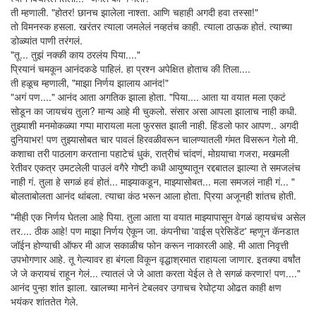
ती म्हणाली. "होतर! छानच झालेला नाश्ता. आणि चहाही अगदी हवा तस्सा!"
तो विमनस्क हसला. खरंतर त्याला जमलेलं नव्हतंच काही. त्याला ठाऊक होतं. त्याच्या
डोळ्यांत पाणी तरंगलं.
"तू... तुझं नक्की काय ठरलंय पिया...."
प्रियानं चमकून आनंदकडे पाहिलं. हा प्रश्न अपेक्षित होताच की तिला....
ती हळूच म्हणाली, "माझा निर्णय झालाय आनंद!"
"अगं पण...." आनंद आता अगतिक झाला होता. "पिया.... आता या वयात मला एकटं
सोडून का जायचंय तुला? मान्य आहे मी चुकलो. संसार असा आपला झालाच नाही कधी.
तुझ्याशी मनमोकळ्या गप्पा मारायला मला फुरसत झाली नाही. हिंडलो फार आपण.. अगदी
दुनियाभर! पण तुझ्यासोबत चार पावलं हिरवळीवरून चालण्यातली गंमत विसरून गेलो मी.
कशाचा तरी पाठलाग करताना पहाटेचं धुकं, रात्रीचं चांदणं, मोगर्‍याचा गजरा, मखमली
रेतीवर एकत्र उमटलेली पाउलं वगैरे गोष्टी कधी आयुष्यातून रद्दबातल झाल्या ते समजलंच
नाही गं. तुला हे सगळं हवं होतं... माझ्याकडून, माझ्यासोबत... मला समजलं नाही गं... "
बोलताबोलता आनंद थांबला. त्याचा कंठ भरून आला होता. प्रिया अजूनही शांतच होती.
"मीही एक निर्णय घेतला आहे पिया. तुला आता या वयात माझ्यापासून वेगळं व्हायचंच असेल
तर.... ठीक आहे! पण माझा निर्णय ऐकून जा. कंपनीचा 'वाईस प्रेसिडेंट' म्हणून कॅनडात
जॉईन होण्याची ऑफर मी आज सकाळीच फोन करून नाकारली आहे. मी आता निवृत्ती
उपभोगणार आहे. तू गेल्यावर हा बंगला विकून वृद्धाश्रमात राहायला जाणार. इतक्या वर्षांत
जे जे करायचं राहून गेलं... त्यातलं जे जे आता करता येईल ते ते सगळं करणार! पण...."
आनंद पुन्हा शांत झाला. खालच्या मानेनं टेबलवर उगाचच रेघोट्या ओढत काही क्षण
भयंकर शांततेत गेले.