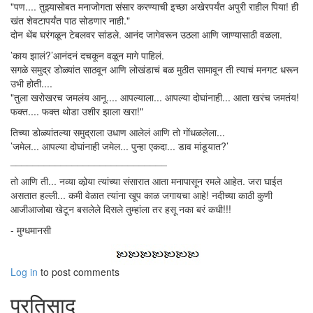
"पण.... तुझ्यासोबत मनाजोगता संसार करण्याची इच्छा अखेरपर्यंत अपुरी राहील पिया! ही
खंत शेवटापर्यंत पाठ सोडणार नाही."
दोन थेंब घरंगळून टेबलवर सांडले. आनंद जागेवरून उठला आणि जाण्यासाठी वळला.
’काय झालं?’आनंदनं दचकून वळून मागे पाहिलं.
सगळे समुद्र डोळ्यांत साठवून आणि लोखंडाचं बळ मुठीत सामावून ती त्याचं मनगट धरून
उभी होती....
"तुला खरोखरच जमलंय आनू.... आपल्याला... आपल्या दोघांनाही... आता खरंच जमतंय!
फक्त.... फक्त थोडा उशीर झाला खरा!"
तिच्या डोळ्यांतल्या समुद्राला उधाण आलेलं आणि तो गोंधळलेला...
’जमेल... आपल्या दोघांनाही जमेल... पुन्हा एकदा... डाव मांडूयात?’
____________________________
तो आणि ती... नव्या कोर्‍या त्यांच्या संसारात आता मनापासून रमले आहेत. जरा घाईत
असतात हल्ली... कमी वेळात त्यांना खूप काळ जगायचा आहे! नदीच्या काठी कुणी
आजीआजोबा खेटून बसलेले दिसले तुम्हांला तर हसू नका बरं कधी!!!
- मुग्धमानसी
Log in
to post comments
प्रतिसाद