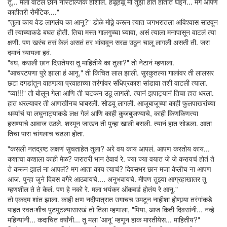
तू... मला वाटलं छान नॉस्टॅल्जिक होशील. हळूहळू मी तुझा हात हातात घेईन... मग आपण
काहीतरी रोमँटिक...."
"तुला काय वेड लागलंय का आनू?" डोळे मोठ्ठे करून त्यात जगभरातला अविश्वास साठवून
ती त्याच्याकडे बघत होती. तिचा मस्त गालगुच्चा घ्यावा, असं त्याला मनापासून वाटलं त्या
क्षणी. पण खरंच तसं केलं असतं तर भांबावून सरळ उठून चालू लागली असती ती. जरा
दमानं घ्यायला हवं.
"बघ, कसली छान दिसतेयस तू माहितीये का तुला?" तो नेटानं म्हणाला.
"आचरटपणा पुरे झाला हं आनू." ती किंचित लाल झाली. सुरकुतल्या गालांवर ती लालसर
छटा दगडांतून वाहणार्‍या प्रवाहाच्या तरंगांवर संधिप्रकाश सांडावा तशी वाटली त्याला.
"व्वा!!!" तो बोलून गेला आणि ती चटकन उठू लागली. त्यानं झपाट्यानं तिचा हात धरला.
हात धरल्यावर ती आणखीनच घाबरली. सोडवू लागली. आजूबाजूच्या काही फुलपाखरांच्या
थव्यांचं या लघुनाट्याकडे लक्ष गेलं आणि काही कुजबुजण्याचे, काही किणकिणत्या
हसण्याचे आवाज उठले. शरमून जाऊन ती पुन्हा खाली बसली. त्यानं हात सोडला. आता
तिचा पारा चांगलाच चढला होता.
"कसली नतद्रष्ट लक्षणं सुचताहेत तुला? अरे वय काय आपलं. आपण करतोय काय...
कशाचा कशाला काही मेळ? जरातरी भान ठेवावं रे. ज्या ज्या वयात जे जे करायचं होतं ते
ते करून झालं ना आपलं? मग आता काय त्याचं? दिवसभर छान मजा केलीच ना आपण
आज. पुन्हा जुने दिवस वगैरे आठवायचे.... अनुभवायचे. मीपण तुझ्या आग्रहाखातर तू
म्हणशील ते ते केलं. पण हे नको रे. मला भयंकर ऑकवर्ड होतंय रे आनू."
तो एकदम शांत झाला. काही क्षण नदीपात्रात उगाचच उमटून नाहीशा होणार्‍या तरंगांकडे
पाहत स्वतःशीच पुटपुटल्यासारखं तो तिला म्हणाला, "पिया, आज किती दिवसांनी... नव्हे
महिन्यांनी... कदाचित वर्षांनी... तू मला ’आनू’ म्हणून हाक मारतीयेस... माहितीय?"