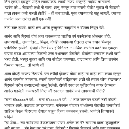
तिनं एकदम दचकून पाहिलं त्याच्याकडे. त्याची नजर अजूनही नदीवर तरंगणारी.
’खरंच की... शेवटची कधी मी याला ’आनू’ म्हणून हाक मारली होती? मुळात मी शेवटची
याला हाकच कधी मारली होती?’ - ती बावचळली. पुन्हा त्याच्याकडे पाहू लागली. त्याच्या
नजरेत आता तरंगत होती एक नदी!
तीही शांत झाली. काही क्षण असेच हुरहुरत्या चाहुलीनं न बोलता निघून गेले.
आनंद आणि प्रिया! दोघं आज जवळजवळ चाळीस वर्षं एकमेकांना ओळखत होते.
लग्नाआधी... लग्नानंतर... मिळून. दोघंही आपापल्या क्षेत्रात उच्च स्थान मिळवून
प्रतिष्ठित झालेले. दोघंही सॉफ्टवेअर इंजिनिअर. नामांकित कंपनीत बढतीच्या एकएक
पायर्‍या चढत आपापल्या ठिकाणी उच्च स्थानावर पोचलेले. दोघांच्या संसारांत लक्ष्मी पाणी
भरत होती. भरपूर सुबत्ता आणि त्या संपदेला जपण्यात, वाढवण्यात आणि तिचा उपभोग
घेण्यात व्यग्र.... ती आणि तो!
आता दोघंही खरंतर रिटायर्ड. पण तरीही झेपतंय तोवर काही ना काही काम करावं म्हणून
आनंद कंपनीत जायचाच. त्याची कंपनीतली पोझिशनच अशी की त्याला कोण रोखणार?
प्रियाने घरीच कन्सल्टन्सी चालू केलेली. दोघंही स्वतःला पूर्वीइतकेच व्यग्र ठेवण्यात
आकंठ गढलेले! कामाप्रती निष्ठा की स्वतःला सामोरं जावं लागण्याची भीती?
"चना चोsssssर गर्र्म.... चना चोsssssर गर्र्म...." हाक कानावर पडली तशी दोघंही
भानावर आले. कळकट कपड्यातल्या, मानेवरून पोटावर बांधलेल्या पोटलीत चनाचोरचं
साहित्य घेऊन फिरणार्‍या पोर्‍याला पाहून प्रिया फस्सकन् हसली. आनंदने तिच्याकडे
पाहिलं.
"हा पोर्‍या... त्या चणेवाल्या ढेरूकाकांचा पोरगा असेल का रे? तस्साच काळा कुळकुळीत
आहे बघ ना... ’रंग गेला तर पैसे परत’ कॅटेगरी!" प्रियाने विचारलं आणि पुन्हा फस्सकन