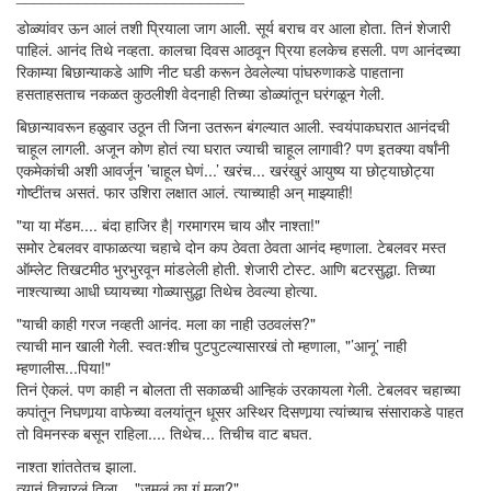
डोळ्यांवर ऊन आलं तशी प्रियाला जाग आली. सूर्य बराच वर आला होता. तिनं शेजारी
पाहिलं. आनंद तिथे नव्हता. कालचा दिवस आठवून प्रिया हलकेच हसली. पण आनंदच्या
रिकाम्या बिछान्याकडे आणि नीट घडी करून ठेवलेल्या पांघरुणाकडे पाहताना
हसताहसताच नकळत कुठलीशी वेदनाही तिच्या डोळ्यांतून घरंगळून गेली.
बिछान्यावरून हळुवार उठून ती जिना उतरून बंगल्यात आली. स्वयंपाकघरात आनंदची
चाहूल लागली. अजून कोण होतं त्या घरात ज्याची चाहूल लागावी? पण इतक्या वर्षांनी
एकमेकांची अशी आवर्जून ’चाहूल घेणं...’ खरंच... खरंखुरं आयुष्य या छोट्याछोट्या
गोष्टींतच असतं. फार उशिरा लक्षात आलं. त्याच्याही अन् माझ्याही!
"या या मॅडम.... बंदा हाजिर है| गरमागरम चाय और नाश्ता!"
समोर टेबलवर वाफाळत्या चहाचे दोन कप ठेवता ठेवता आनंद म्हणाला. टेबलवर मस्त
ऑम्लेट तिखटमीठ भुरभुरवून मांडलेली होती. शेजारी टोस्ट. आणि बटरसुद्धा. तिच्या
नाश्त्याच्या आधी घ्यायच्या गोळ्यासुद्धा तिथेच ठेवल्या होत्या.
"याची काही गरज नव्हती आनंद. मला का नाही उठवलंस?"
त्याची मान खाली गेली. स्वतःशीच पुटपुटल्यासारखं तो म्हणाला, "’आनू’ नाही
म्हणालीस...पिया!"
तिनं ऐकलं. पण काही न बोलता ती सकाळची आन्हिकं उरकायला गेली. टेबलवर चहाच्या
कपांतून निघणार्‍या वाफेच्या वलयांतून धूसर अस्थिर दिसणार्‍या त्यांच्याच संसाराकडे पाहत
तो विमनस्क बसून राहिला.... तिथेच... तिचीच वाट बघत.
नाश्ता शांततेतच झाला.
त्यानं विचारलं तिला... "जमलं का गं मला?"