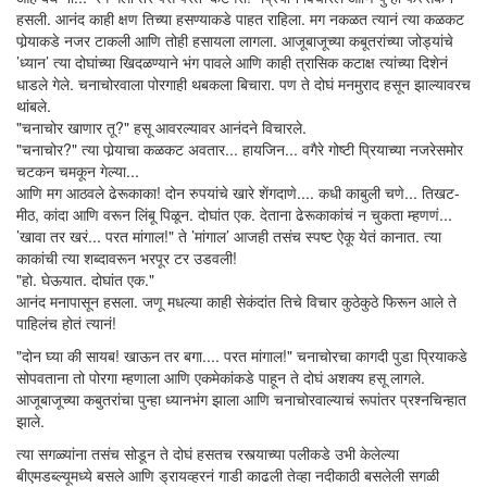
हसली. आनंद काही क्षण तिच्या हसण्याकडे पाहत राहिला. मग नकळत त्यानं त्या कळकट
पोर्‍याकडे नजर टाकली आणि तोही हसायला लागला. आजूबाजूच्या कबूतरांच्या जोड्यांचे
’ध्यान’ त्या दोघांच्या खिदळण्याने भंग पावले आणि काही त्रासिक कटाक्ष त्यांच्या दिशेनं
धाडले गेले. चनाचोरवाला पोरगाही थबकला बिचारा. पण ते दोघं मनमुराद हसून झाल्यावरच
थांबले.
"चनाचोर खाणार तू?" हसू आवरल्यावर आनंदने विचारले.
"चनाचोर?" त्या पोर्‍याचा कळकट अवतार... हायजिन... वगैरे गोष्टी प्रियाच्या नजरेसमोर
चटकन चमकून गेल्या...
आणि मग आठवले ढेरूकाका! दोन रुपयांचे खारे शेंगदाणे.... कधी काबुली चणे... तिखट-
मीठ, कांदा आणि वरून लिंबू पिळून. दोघांत एक. देताना ढेरूकाकांचं न चुकता म्हणणं...
’खावा तर खरं... परत मांगाल!" ते ’मांगाल’ आजही तसंच स्पष्ट ऐकू येतं कानात. त्या
काकांची त्या शब्दावरून भरपूर टर उडवली!
"हो. घेऊयात. दोघांत एक."
आनंद मनापासून हसला. जणू मधल्या काही सेकंदांत तिचे विचार कुठेकुठे फिरून आले ते
पाहिलंच होतं त्यानं!
"दोन घ्या की सायब! खाऊन तर बगा.... परत मांगाल!" चनाचोरचा कागदी पुडा प्रियाकडे
सोपवताना तो पोरगा म्हणाला आणि एकमेकांकडे पाहून ते दोघं अशक्य हसू लागले.
आजूबाजूच्या कबुतरांचा पुन्हा ध्यानभंग झाला आणि चनाचोरवाल्याचं रूपांतर प्रश्नचिन्हात
झाले.
त्या सगळ्यांना तसंच सोडून ते दोघं हसतच रस्त्याच्या पलीकडे उभी केलेल्या
बीएमडब्ल्यूमध्ये बसले आणि ड्रायव्हरनं गाडी काढली तेव्हा नदीकाठी बसलेली सगळी