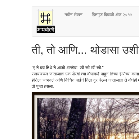
Skip
नवीन लेखन
हितगुज दिवाळी अंक २०१४
to
main
content
ती, तो आणि... थोडासा उशी
"ए ते बघ तिथे ते आजी-आजोबा. खी खी खी खी."
रस्त्यावरून जाताजाता एक पोरगी त्या दोघांकडे पाहून तिच्या हीरोच्या क
हीरोला जाणवलं आणि किंचित घाईनं तिला दूर घेऊन जाताजाता ते दोघंही मन
तो पुन्हा हसला.