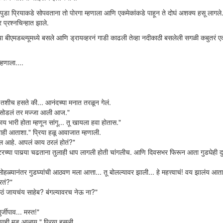
ुडा प्रियाकडे सोपवताना तो पोरगा म्हणाला आणि एकमेकांकडे पाहून ते दोघं अशक्य हसू लागले
 प्रश्नचिन्हात झाले.
्या बीएमडब्ल्यूमध्ये बसले आणि ड्रायव्हरनं गाडी काढली तेव्हा नदीकाठी बसलेली सगळी कबुतरं
हणाला....
शीच हसते की... आनंदच्या मनात तरळून गेलं.
ढं सोडलं तर मज्जा आली आज."
य भारी होता म्हणून सांगू... तू खायला हवा होतास."
ाही आताशा." प्रिया हळू आवाजात म्हणाली.
फाऊल आहे. आपलं काय ठरलं होतं?"
रच्या पायर्‍या चढताना तुलाही धाप लागली होती चांगलीच. आणि दिवसभर फिरून आता गुडघेही 
 सोहळ्यानंतर गुडघ्यांची आठवण मला आत्ता... तू बोलल्यावर झाली... हे महत्त्वाचं! वय झालंय आता
रतं?"
कुठं जायचंय साहेब? बंगल्यावरच नेऊ ना?"
र्जीपाव... मस्त!"
ाही मूड आलाय." प्रिया हसली.