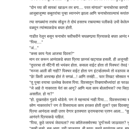
"दोन घ्या की सायब! खाऊन तर बगा.... परत मांगाल!" चनाचोरचा कागदी प
आजूबाजूच्या कबुतरांचा पुन्हा ध्यानभंग झाला आणि चनाचोरवाल्याचं रूपांतर
त्या सगळ्यांना तसंच सोडून ते दोघं हसतच रस्त्याच्या पलीकडे उभी केलेल
वळवून त्यांच्याकडेच बघत होती.
गाडीत रेलून बसून चनाचोर चवीचवीने चघळणार्‍या प्रियाकडे बघत आनंद म्
"पिया...."
"अं..."
"कसा काय गेला आजचा दिवस?"
मान वर करून आनंदकडे बघत प्रिया छानसं खट्याळ हसली. ही अजूनही त
"दुपारचा तो मॅटिनी शो भयंकर होता. कसला वाईट होता तो पिक्चर! तेव
"मज्जा आली की नाही? पिक्चर वाईट होता पण इंटर्व्हलमध्ये तो वडापाव का
"छे! किती अस्वच्छ होतं ते सगळं...! आणि तसंही... फार तिखट सोसवत न
"तू पुन्हा वयाचा उल्लेख केलास पिया. दिवसातून तिसर्‍याचौथ्यांदा! हा 
"जे आहे ते नाकारता येतं का आनू? आणि मला काय बोलतोयस? त्या थिएट
असतील. हो ना?"
"हो. दुखताहेत गुडघे थोडेसे. पण ते महत्त्वाचं नाही पिया.... दिवसभराच्या
कोण नाकारतंय? पण ते विसरायला काय हरकत होती तुला? एका दिवसापु
प्रिया आनंदला काही उत्तर देणार इतक्यात ड्रायव्हरचा प्रश्न आला... "
आनंदने प्रियाकडे पाहिलं.
"पिया, कुठे जायचं जेवायला? त्या कॉलेजसमोरच्या ’दुर्गा’मध्ये जाऊयात? भु
"काही नको. बस आता. घरी जाऊयात. मी स्वतः करते स्वयंपाक आज. माझ