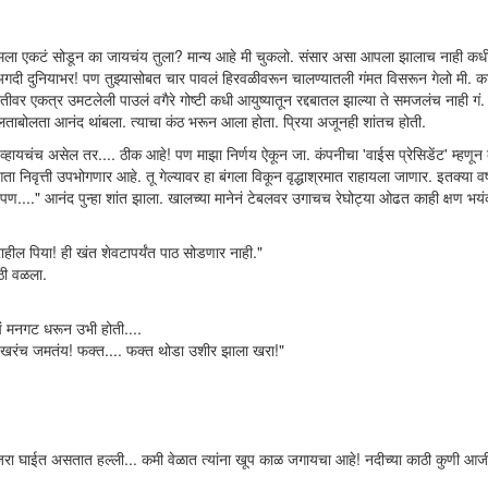
ला एकटं सोडून का जायचंय तुला? मान्य आहे मी चुकलो. संसार असा आपला झालाच नाही कधी.
गदी दुनियाभर! पण तुझ्यासोबत चार पावलं हिरवळीवरून चालण्यातली गंमत विसरून गेलो मी. 
ेतीवर एकत्र उमटलेली पाउलं वगैरे गोष्टी कधी आयुष्यातून रद्दबातल झाल्या ते समजलंच नाही गं. 
बोलताबोलता आनंद थांबला. त्याचा कंठ भरून आला होता. प्रिया अजूनही शांतच होती.
 व्हायचंच असेल तर.... ठीक आहे! पण माझा निर्णय ऐकून जा. कंपनीचा 'वाईस प्रेसिडेंट' म्हणू
्ती उपभोगणार आहे. तू गेल्यावर हा बंगला विकून वृद्धाश्रमात राहायला जाणार. इतक्या वर्ष
 पण...." आनंद पुन्हा शांत झाला. खालच्या मानेनं टेबलवर उगाचच रेघोट्या ओढत काही क्षण भय
ाहील पिया! ही खंत शेवटापर्यंत पाठ सोडणार नाही."
ठी वळला.
चं मनगट धरून उभी होती....
 खरंच जमतंय! फक्त.... फक्त थोडा उशीर झाला खरा!"
ेत. जरा घाईत असतात हल्ली... कमी वेळात त्यांना खूप काळ जगायचा आहे! नदीच्या काठी कुणी 