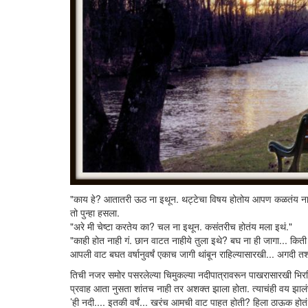
"काय हे? आतातरी ऊठ ना इथून. थट्टेचा विषय होतोय आपण कळतंय ना?
तो पुन्हा हसला.
"अरे मी चेष्टा करतेय का? चल ना इथून. कसंतरीच होतंय मला इथं."
"काही होत नाही गं. छान वाटत नाहीये तुला इथे? बघ ना ही जागा... कित
आपली वाट बघत वर्षानुवर्षं एकाच जागी थांबून राहिल्यासारखी... अगदी त
तिची नजर समोर पसरलेल्या चिमुकल्या नदीपात्रावरून पाखरासारखी भिरभि
प्रवाह आता नुसता शांतच नाही तर अशक्त झाला होता. त्याचंही वय झालंच
’ही नदी.... इतकी वर्षं... खरंच आमची वाट पाहत होती? हिला ठाऊक होतं 