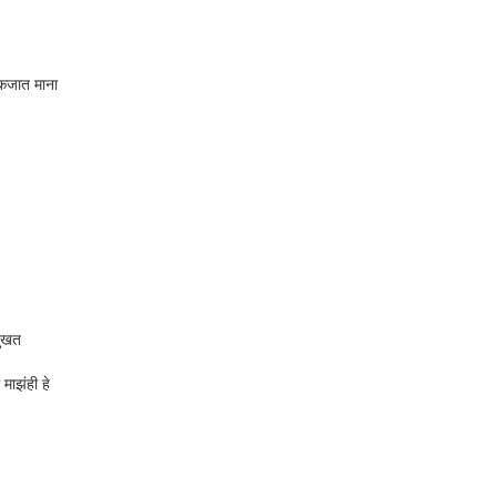
.
 एकजात माना
दुखत
 माझंही हे