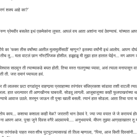
रणं शक्य आहे का?’
ुण प्रेमवीर बसलेत इथं एकमेकांना लुचत. आपलं वय आता अशांना नावं ठेवण्याचं. यांच्यात आ
े का ’फक्त तीस वर्षांच्या आतील मुलामुलींसाठी’ म्हणून? इतक्या वर्षांनी इथं आलोय. आपण दो
 तीच तू... मला वाटलं छान नॉस्टॅल्जिक होशील. हळूहळू मी तुझा हात हातात घेईन... मग आपण 
वास साठवून ती त्याच्याकडे बघत होती. तिचा मस्त गालगुच्चा घ्यावा, असं त्याला मनापासून वाट
ी ती. जरा दमानं घ्यायला हवं.
ी लालसर छटा दगडांतून वाहणार्‍या प्रवाहाच्या तरंगांवर संधिप्रकाश सांडावा तशी वाटली त्याला
रला. हात धरल्यावर ती आणखीनच घाबरली. सोडवू लागली. आजूबाजूच्या काही फुलपाखरांच्या थव्
ण्याचे आवाज उठले. शरमून जाऊन ती पुन्हा खाली बसली. त्यानं हात सोडला. आता तिचा पारा च
काय... कशाचा कशाला काही मेळ? जरातरी भान ठेवावं रे. ज्या ज्या वयात जे जे करायचं होतं
आपण आज. पुन्हा जुने दिवस वगैरे आठवायचे.... अनुभवायचे. मीपण तुझ्या आग्रहाखातर तू म
या तरंगांकडे पाहत स्वतःशीच पुटपुटल्यासारखं तो तिला म्हणाला, "पिया, आज किती दिवसांनी... 