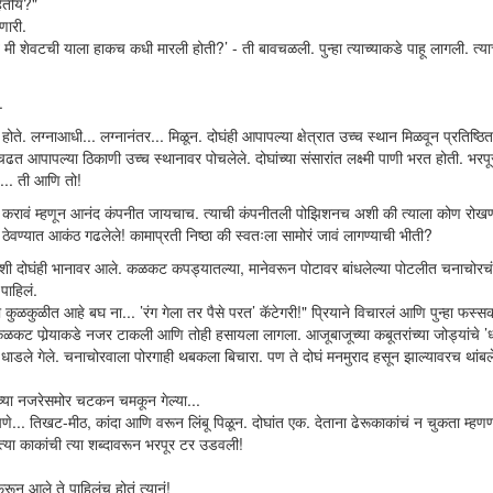
हितीय?"
णारी.
मी शेवटची याला हाकच कधी मारली होती?’ - ती बावचळली. पुन्हा त्याच्याकडे पाहू लागली. त्या
.
ग्नाआधी... लग्नानंतर... मिळून. दोघंही आपापल्या क्षेत्रात उच्च स्थान मिळवून प्रतिष्ठित
त आपापल्या ठिकाणी उच्च स्थानावर पोचलेले. दोघांच्या संसारांत लक्ष्मी पाणी भरत होती. भरपूर
.... ती आणि तो!
ाम करावं म्हणून आनंद कंपनीत जायचाच. त्याची कंपनीतली पोझिशनच अशी की त्याला कोण रोख
्र ठेवण्यात आकंठ गढलेले! कामाप्रती निष्ठा की स्वतःला सामोरं जावं लागण्याची भीती?
 तशी दोघंही भानावर आले. कळकट कपड्यातल्या, मानेवरून पोटावर बांधलेल्या पोटलीत चनाचोरचं
पाहिलं.
ाळा कुळकुळीत आहे बघ ना... ’रंग गेला तर पैसे परत’ कॅटेगरी!" प्रियाने विचारलं आणि पुन्हा फस
ळकट पोर्‍याकडे नजर टाकली आणि तोही हसायला लागला. आजूबाजूच्या कबूतरांच्या जोड्यांचे ’ध्
ेनं धाडले गेले. चनाचोरवाला पोरगाही थबकला बिचारा. पण ते दोघं मनमुराद हसून झाल्यावरच थांबल
याच्या नजरेसमोर चटकन चमकून गेल्या...
े... तिखट-मीठ, कांदा आणि वरून लिंबू पिळून. दोघांत एक. देताना ढेरूकाकांचं न चुकता म्हणणं
 त्या काकांची त्या शब्दावरून भरपूर टर उडवली!
रून आले ते पाहिलंच होतं त्यानं!