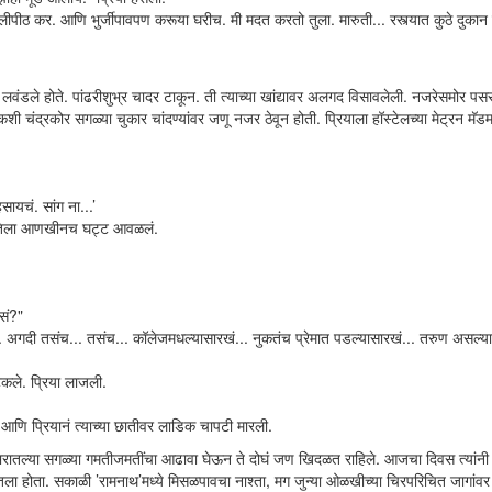
पीठ कर. आणि भुर्जीपावपण करूया घरीच. मी मदत करतो तुला. मारुती... रस्त्यात कुठे दुकान
लवंडले होते. पांढरीशुभ्र चादर टाकून. ती त्याच्या खांद्यावर अलगद विसावलेली. नजरेसमोर पस
रीकशी चंद्रकोर सगळ्या चुकार चांदण्यांवर जणू नजर ठेवून होती. प्रियाला हॉस्टेलच्या मेट्रन 
ायचं. सांग ना...’
नं तिला आणखीनच घट्ट आवळलं.
असं?"
अगदी तसंच... तसंच... कॉलेजमधल्यासारखं... नुकतंच प्रेमात पडल्यासारखं... तरुण असल्य
ेकले. प्रिया लाजली.
णि प्रियानं त्याच्या छातीवर लाडिक चापटी मारली.
वसभरातल्या सगळ्या गमतीजमतींचा आढावा घेऊन ते दोघं जण खिदळत राहिले. आजचा दिवस त्यांनी
घेतला होता. सकाळी ’रामनाथ’मध्ये मिसळपावचा नाश्ता, मग जुन्या ओळखीच्या चिरपरिचित जागां