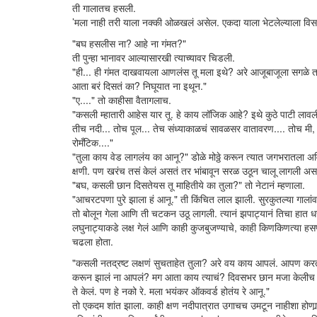
ती गालातच हसली.
’मला नाही तरी याला नक्की ओळखलं असेल. एकदा याला भेटलेल्याला विस
"बघ हसलीस ना? आहे ना गंमत?"
ती पुन्हा भानावर आल्यासारखी त्याच्यावर चिडली.
"ही... ही गंमत दाखवायला आणलंस तू मला इथे? अरे आजूबाजूला सगळे तर
आता बरं दिसतं का? निघूयात ना इथून."
"ए...." तो काहीसा वैतागलाच.
"कसली म्हातारी आहेस यार तू. हे काय लॉजिक आहे? इथे कुठे पाटी लावलीय
तीच नदी... तोच पूल... तेच संध्याकाळचं सावळसर वातावरण.... तोच मी,
रोमँटिक...."
"तुला काय वेड लागलंय का आनू?" डोळे मोठ्ठे करून त्यात जगभरातला अविश्
क्षणी. पण खरंच तसं केलं असतं तर भांबावून सरळ उठून चालू लागली असत
"बघ, कसली छान दिसतेयस तू माहितीये का तुला?" तो नेटानं म्हणाला.
"आचरटपणा पुरे झाला हं आनू." ती किंचित लाल झाली. सुरकुतल्या गालांवर त
तो बोलून गेला आणि ती चटकन उठू लागली. त्यानं झपाट्यानं तिचा हात ध
लघुनाट्याकडे लक्ष गेलं आणि काही कुजबुजण्याचे, काही किणकिणत्या हस
चढला होता.
"कसली नतद्रष्ट लक्षणं सुचताहेत तुला? अरे वय काय आपलं. आपण करतोय 
करून झालं ना आपलं? मग आता काय त्याचं? दिवसभर छान मजा केलीच ना 
ते केलं. पण हे नको रे. मला भयंकर ऑकवर्ड होतंय रे आनू."
तो एकदम शांत झाला. काही क्षण नदीपात्रात उगाचच उमटून नाहीशा होणार्‍