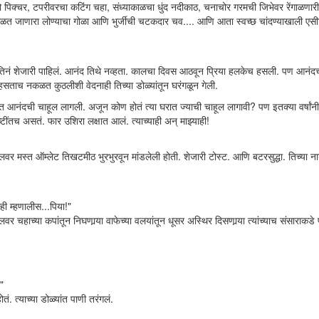
 तो पिक्चर, टपरीवरचा कटिंग चहा, संध्याकाळचा धुंद नदीकाठ, चनाचोर गरमची जिभेवर रेंगाळणा
िरघळत जाणारा लोण्याचा गोळा आणि भुर्जीची चटकदार चव.... आणि आता स्वच्छ चांदण्याखाली एसी
िनं शेजारी पाहिलं. आनंद तिथे नव्हता. कालचा दिवस आठवून प्रिया हलकेच हसली. पण आनंदच्य
सताच नकळत कुठलीशी वेदनाही तिच्या डोळ्यांतून घरंगळून गेली.
 आनंदची चाहूल लागली. अजून कोण होतं त्या घरात ज्याची चाहूल लागावी? पण इतक्या वर्षांनी
ष्टींतच असतं. फार उशिरा लक्षात आलं. त्याच्याही अन् माझ्याही!
 मस्त ऑम्लेट तिखटमीठ भुरभुरवून मांडलेली होती. शेजारी टोस्ट. आणि बटरसुद्धा. तिच्या नाश्
ही म्हणालीस...पिया!"
हाच्या कपांतून निघणार्‍या वाफेच्या वलयांतून धूसर अस्थिर दिसणार्‍या त्यांच्याच संसाराकडे
"
. त्याच्या डोळ्यांत पाणी तरंगलं.