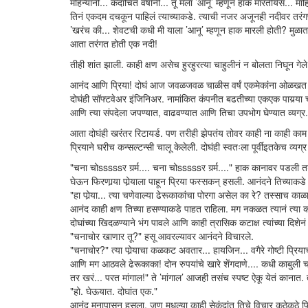
महिन्यांनी... कदाचित वर्षांनी... तू मला ’आनू’ म्हणून हाक मारतीयेस... मा
तिनं एकदम दचकून पाहिलं त्याच्याकडे. त्याची नजर अजूनही नदीवर तरंग
’खरंच की... शेवटची कधी मी याला ’आनू’ म्हणून हाक मारली होती? मुळात 
आता तरंगत होती एक नदी!
तीही शांत झाली. काही क्षण असेच हुरहुरत्या चाहुलीनं न बोलता निघून गेले
आनंद आणि प्रिया! दोघं आज जवळजवळ चाळीस वर्षं एकमेकांना ओळखत होते. ल
दोघंही सॉफ्टवेअर इंजिनिअर. नामांकित कंपनीत बढतीच्या एकएक पायर्‍या चढ
आणि त्या संपदेला जपण्यात, वाढवण्यात आणि तिचा उपभोग घेण्यात व्यग्र
आता दोघंही खरंतर रिटायर्ड. पण तरीही झेपतंय तोवर काही ना काही क
प्रियाने घरीच कन्सल्टन्सी चालू केलेली. दोघंही स्वतःला पूर्वीइतकेच व्यग
"चना चोsssssर गर्र्म.... चना चोsssssर गर्र्म...." हाक कानावर पडली
घेऊन फिरणार्‍या पोर्‍याला पाहून प्रिया फस्सकन् हसली. आनंदने तिच्याकडे 
"हा पोर्‍या... त्या चणेवाल्या ढेरूकाकांचा पोरगा असेल का रे? तस्साच क
आनंद काही क्षण तिच्या हसण्याकडे पाहत राहिला. मग नकळत त्यानं त्या क
दोघांच्या खिदळण्याने भंग पावले आणि काही त्रासिक कटाक्ष त्यांच्या दिश
"चनाचोर खाणार तू?" हसू आवरल्यावर आनंदने विचारले.
"चनाचोर?" त्या पोर्‍याचा कळकट अवतार... हायजिन... वगैरे गोष्टी प्रि
आणि मग आठवले ढेरूकाका! दोन रुपयांचे खारे शेंगदाणे.... कधी काबुली चण
तर खरं... परत मांगाल!" ते ’मांगाल’ आजही तसंच स्पष्ट ऐकू येतं कानात.
"हो. घेऊयात. दोघांत एक."
आनंद मनापासून हसला. जणू मधल्या काही सेकंदांत तिचे विचार कुठेकुठे फि