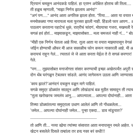
प्रियानं चमकून आनंदकडे पाहिलं. हा प्रश्न अपेक्षित होताच की तिला....
ती हळूच म्हणाली, "माझा निर्णय झालाय आनंद!"
"अगं पण...." आनंद आता अगतिक झाला होता. "पिया.... आता या वयात म
मनमोकळ्या गप्पा मारायला मला फुरसत झाली नाही. हिंडलो फार आपण.. अ
पाठलाग करताना पहाटेचं धुकं, रात्रीचं चांदणं, मोगर्‍याचा गजरा, मखमली र
सगळं हवं होतं... माझ्याकडून, माझ्यासोबत... मला समजलं नाही गं... " 
"मीही एक निर्णय घेतला आहे पिया. तुला आता या वयात माझ्यापासून वेगळं
जॉईन होण्याची ऑफर मी आज सकाळीच फोन करून नाकारली आहे. मी आता निवृत
करायचं राहून गेलं... त्यातलं जे जे आता करता येईल ते ते सगळं करणार!
गेले.
"पण.... तुझ्यासोबत मनाजोगता संसार करण्याची इच्छा अखेरपर्यंत अपुरी र
दोन थेंब घरंगळून टेबलवर सांडले. आनंद जागेवरून उठला आणि जाण्यासा
’काय झालं?’आनंदनं दचकून वळून मागे पाहिलं.
सगळे समुद्र डोळ्यांत साठवून आणि लोखंडाचं बळ मुठीत सामावून ती त्या
"तुला खरोखरच जमलंय आनू.... आपल्याला... आपल्या दोघांनाही... आता
तिच्या डोळ्यांतल्या समुद्राला उधाण आलेलं आणि तो गोंधळलेला...
’जमेल... आपल्या दोघांनाही जमेल... पुन्हा एकदा... डाव मांडूयात?’
____________________________
तो आणि ती... नव्या कोर्‍या त्यांच्या संसारात आता मनापासून रमले आह
खेटून बसलेले दिसले तुम्हांला तर हसू नका बरं कधी!!!