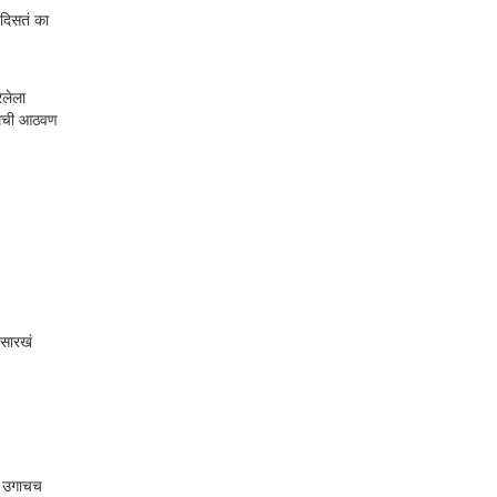
 दिसतं का
रलेला
मॅडमची आठवण
ासारखं
वर उगाचच