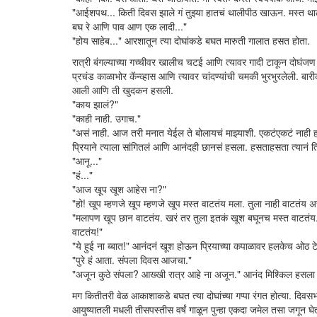
"आईशपथ... किती दिवस झाले गं तुझ्या हातचं थालीपीठ खाऊन. मस्त थाली
बघ रे आणि पाव आण एक लादी..."
"होय साहेब..." आरशातून त्या दोघांकडे बघत मारुती गालात हसत होता.
रात्री बंगल्याच्या गच्चीवर खालीच चटई आणि त्यावर गादी टाकून दोघंजण 
प्रचंड काळाभोर कॅन्व्हास आणि त्यावर चांदण्यांची चमकी भुरभुरलेली. बा
आली आणि ती खुदकन हसली.
"काय झालं?"
"काही नाही. उगाच."
"असं नाही. आज तरी मनात येईल ते बोलायचं माझ्याशी. एकटंएकटं नाही हस
प्रियाने त्याला सांगितलं आणि आनंदही छानसं हसला. हसताहसता त्या
"आनू..."
"हं..."
"आज खूप खूश आहेस ना?"
"हो! खूप म्हणजे खूप म्हणजे खूप मस्त वाटतंय मला. तुला नाही वाटतंय 
"मलापण खूप छान वाटतंय. खरं तर तुला इतकं खूश बघूनच मस्त वाटतंय. 
वाटतंय!"
"ये हुई ना ब्बात!" आनंदनं खूश होऊन प्रियाच्या कपाळावर हलकेच ओठ ट
"पुरे हं आता. संपला दिवस आजचा."
"अजून कुठे संपला? आख्खी रात्र आहे ना अजून." आनंद मिश्किल हसला आ
मग कितीतरी वेळ आकाशाकडे बघत त्या दोघांच्या गप्पा रंगत होत्या. दि
आयुष्यातली मधली तीसपस्तीस वर्षं गाळून पुन्हा एकदा जमेल तसा जगून 