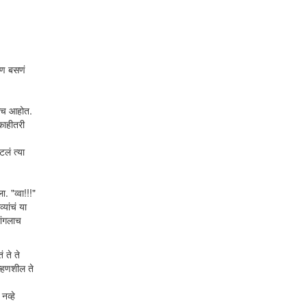
पण बसणं
घंच आहोत.
काहीतरी
लं त्या
. "व्वा!!!"
यांचं या
ांगलाच
 ते ते
्हणशील ते
नव्हे