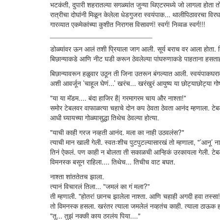
भटकंती, दुपारी शहरातल्या सगळ्यांत जुन्या थिएटरमध्ये जो लागला होता
रात्रीचा दोघांनी मिळून केलेला धेडगुजरा स्वयंपाक... थालीपिठावरचा व
गारव्यात एकमेकांच्या कुशीत निरागस विसावणं! स्वर्ग! निव्वळ स्वर्ग!!!
__________________________
डोळ्यांवर ऊन आलं तशी प्रियाला जाग आली. सूर्य बराच वर आला होता. त
बिछान्याकडे आणि नीट घडी करून ठेवलेल्या पांघरुणाकडे पाहताना हसताह
बिछान्यावरून हळुवार उठून ती जिना उतरून बंगल्यात आली. स्वयंपाकघरात
अशी आवर्जून ’चाहूल घेणं...’ खरंच... खरंखुरं आयुष्य या छोट्याछोट्या गो
"या या मॅडम.... बंदा हाजिर है| गरमागरम चाय और नाश्ता!"
समोर टेबलवर वाफाळत्या चहाचे दोन कप ठेवता ठेवता आनंद म्हणाला. टेबलवर
आधी घ्यायच्या गोळ्यासुद्धा तिथेच ठेवल्या होत्या.
"याची काही गरज नव्हती आनंद. मला का नाही उठवलंस?"
त्याची मान खाली गेली. स्वतःशीच पुटपुटल्यासारखं तो म्हणाला, "’आनू’ ना
तिनं ऐकलं. पण काही न बोलता ती सकाळची आन्हिकं उरकायला गेली. टेबलवर च
विमनस्क बसून राहिला.... तिथेच... तिचीच वाट बघत.
नाश्ता शांततेतच झाला.
त्यानं विचारलं तिला... "जमलं का गं मला?"
ती म्हणाली. "होतर! छानच झालेला नाश्ता. आणि चहाही अगदी हवा तस्सा!
तो विमनस्क हसला. खरंतर त्याला जमलेलं नव्हतंच काही. त्याला ठाऊक होतं
"तू... तुझं नक्की काय ठरलंय पिया...."