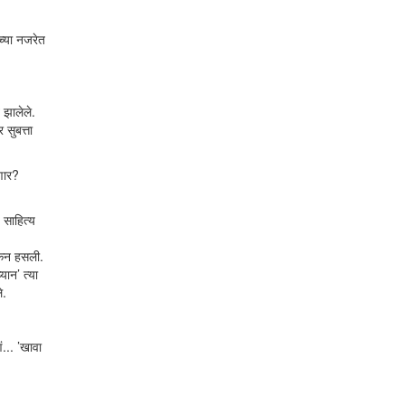
च्या नजरेत
 झालेले.
 सुबत्ता
णार?
 साहित्य
्सकन हसली.
यान’ त्या
े.
... ’खावा