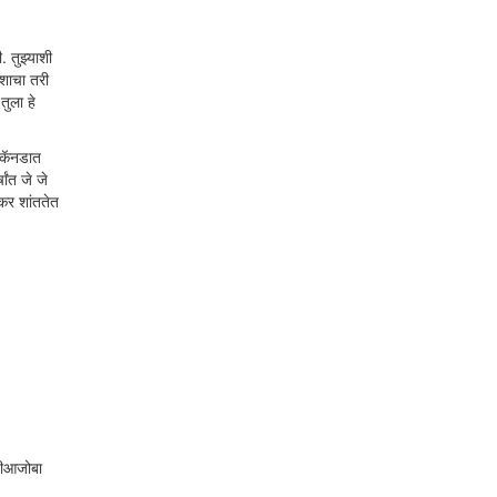
 तुझ्याशी
कशाचा तरी
तुला हे
न कॅनडात
ांत जे जे
ंकर शांततेत
आजीआजोबा