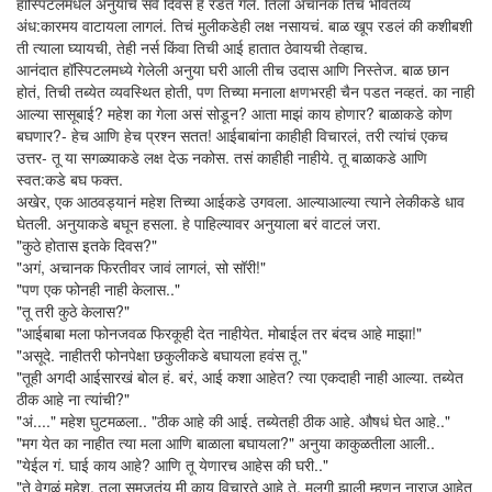
हॉस्पिटलमधले अनुयाचे सर्व दिवस हे रडत गेले. तिला अचानक तिचं भवितव्य
अंध:कारमय वाटायला लागलं. तिचं मुलीकडेही लक्ष नसायचं. बाळ खूप रडलं की कशीबशी
ती त्याला घ्यायची, तेही नर्स किंवा तिची आई हातात ठेवायची तेव्हाच.
आनंदात हॉस्पिटलमध्ये गेलेली अनुया घरी आली तीच उदास आणि निस्तेज. बाळ छान
होतं, तिची तब्येत व्यवस्थित होती, पण तिच्या मनाला क्षणभरही चैन पडत नव्हतं. का नाही
आल्या सासूबाई? महेश का गेला असं सोडून? आता माझं काय होणार? बाळाकडे कोण
बघणार?- हेच आणि हेच प्रश्न सतत! आईबाबांना काहीही विचारलं, तरी त्यांचं एकच
उत्तर- तू या सगळ्याकडे लक्ष देऊ नकोस. तसं काहीही नाहीये. तू बाळाकडे आणि
स्वत:कडे बघ फक्त.
अखेर, एक आठवड्यानं महेश तिच्या आईकडे उगवला. आल्याआल्या त्याने लेकीकडे धाव
घेतली. अनुयाकडे बघून हसला. हे पाहिल्यावर अनुयाला बरं वाटलं जरा.
"कुठे होतास इतके दिवस?"
"अगं, अचानक फिरतीवर जावं लागलं, सो सॉरी!"
"पण एक फोनही नाही केलास.."
"तू तरी कुठे केलास?"
"आईबाबा मला फोनजवळ फिरकूही देत नाहीयेत. मोबाईल तर बंदच आहे माझा!"
"असूदे. नाहीतरी फोनपेक्षा छकुलीकडे बघायला हवंस तू."
"तूही अगदी आईसारखं बोल हं. बरं, आई कशा आहेत? त्या एकदाही नाही आल्या. तब्येत
ठीक आहे ना त्यांची?"
"अं...." महेश घुटमळला.. "ठीक आहे की आई. तब्येतही ठीक आहे. औषधं घेत आहे.."
"मग येत का नाहीत त्या मला आणि बाळाला बघायला?" अनुया काकुळतीला आली..
"येईल गं. घाई काय आहे? आणि तू येणारच आहेस की घरी.."
"ते वेगळं महेश. तुला समजतंय मी काय विचारते आहे ते. मुलगी झाली म्हणून नाराज आहेत