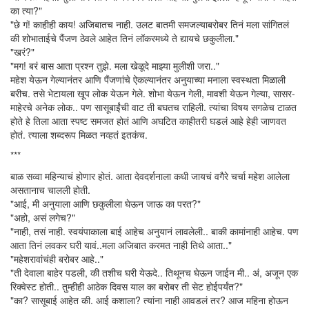
का त्या?"
"छे गं! काहीही काय! अजिबातच नाही. उलट बातमी समजल्याबरोबर तिनं मला सांगितलं
की शोभाताईचे पैंजण ठेवले आहेत तिनं लॉकरमध्ये ते द्यायचे छकुलीला."
"खरं?"
"मग! बरं बास आता प्रश्न तुझे. मला खेळूदे माझ्या मुलीशी जरा.."
महेश येऊन गेल्यानंतर आणि पैंजणांचे ऐकल्यानंतर अनुयाच्या मनाला स्वस्थता मिळाली
बरीच. तसे भेटायला खूप लोक येऊन गेले. शोभा येऊन गेली, मावशी येऊन गेल्या, सासर-
माहेरचे अनेक लोक.. पण सासूबाईंची वाट ती बघतच राहिली. त्यांचा विषय सगळेच टाळत
होते हे तिला आता स्पष्ट समजत होतं आणि अघटित काहीतरी घडलं आहे हेही जाणवत
होतं. त्याला शब्दरूप मिळत नव्हतं इतकंच.
***
बाळ सव्वा महिन्याचं होणार होतं. आता देवदर्शनाला कधी जायचं वगैरे चर्चा महेश आलेला
असतानाच चालली होती.
"आई, मी अनुयाला आणि छकुलीला घेऊन जाऊ का परत?"
"अहो, असं लगेच?"
"नाही, तसं नाही. स्वयंपाकाला बाई आहेच अनुयानं लावलेली.. बाकी कामांनाही आहेच. पण
आता तिनं लवकर घरी यावं..मला अजिबात करमत नाही तिथे आता.."
"महेशरावांचंही बरोबर आहे.."
"ती देवाला बाहेर पडली, की तशीच घरी येऊदे.. तिथूनच घेऊन जाईन मी.. अं, अजून एक
रिक्वेस्ट होती.. तुम्हीही आठेक दिवस याल का बरोबर ती सेट होईपर्यंत?"
"का? सासूबाई आहेत की. आई कशाला? त्यांना नाही आवडलं तर? आज महिना होऊन