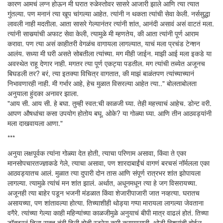
कारण आमचं लग्न होऊन मी घरात रुळेस्तोवर सासरे आजारी झाले आणि त्या त्यात
गुंतल्या. पण मनानं त्या खूप चांगल्या आहेत. त्यांनी न थकता त्यांची सेवा केली. नर्ससुद्धा
लावली नाही मदतीला. आता सासरे गेल्यानंतर त्यांनी शांत, आनंदी असावं असं वाटतं मला.
त्यांनी सासर्‍यांची अफाट सेवा केली, त्यामुळे मी म्हणतेय, की आता त्यांनी पूर्ण आराम
करावा. पण त्या असं काहीतरी वेगळंच वागायला लागल्यात, याचं मला प्रचंड टेन्शन
आलंय. सध्या मी घरी असते सोबतीला त्यांच्या. मग मीही जाईन. माझी आई मला इकडे या
अवस्थेत राहू देणार नाही. मगतर त्या पूर्ण एकट्या पडतील. मग त्यांची तब्येत अजूनच
बिघडली तर? बरं, त्या इतक्या विचित्र वागतात, की माझं बाळंतपण त्यांच्याच्यानं
निभावणारही नाही. मी गर्भार आहे, हेच मुळात विसरल्या आहेत त्या.." बोलताबोलता
अनुयाला हुंदका अनावर झाला.
"आय सी. आय सी. हे बघा. तुम्ही स्वत:ची काळजी घ्या. तेही महत्त्वाचं आहेच. डोन्ट वरी.
आपण औषधांचा कसा उपयोग होतोय बघू. ओके? या गोळ्या घ्या. आणि तीन आठवड्यांनी
मला दाखवायला आणा."
***
अनुया लक्षपूर्वक त्यांना गोळ्या देत होती, त्याचा परिणाम असावा, किंवा ते एका
मानसोपचारतज्ज्ञाकडे गेले, त्याचा असावा, पण शारदाबाईंचं वागणं बरचसं नॉर्मलला एका
आठवड्यातच आलं. मुळात त्या दुपारी दोन तास आणि संपूर्ण रात्रभर शांत झोपायला
लागल्या. त्यामुळे त्यांचं मन शांत झालं. अर्थात, अधूनमधून त्या हे जग विसरायच्या.
अजूनही त्या बाहेर पडून भजनी मंडळात किंवा शेजारीपाजारी जात नव्हत्या. घरातच
असायच्या, पण शांतावल्या होत्या. तिच्याशीही थोड्या गप्पा मारायला लागल्या जेवताना
वगैरे. त्यांच्या गेल्या काही महिन्यांच्या काळजीमुळे अनुयाचं बीपी मात्र वाढलं होतं. तिच्या
डॉक्टरनं तिला सक्त तंबी दिली होती स्ट्रेस कमी करण्यासाठी. थोडी विश्रांती होईल,