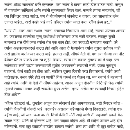
त्यांना औषध द्यायचंय’ वगैरे म्हणतात. मला त्यांचं हे वागणं काही ठीक वाटलं नाही. म्हणून
मी पाठकांना सांगितलं आणि त्यांनी तुमच्याकडे रिफर केलं. म्हणजे त्यांना समजतंय, की
त्या विचित्र वागत आहेत, पण ते मोकळेपणानं अ‍ॅक्सेप्ट न करता, त्या सासर्‍यांवर ब्लेम
टाकत आहेत.. असं काही आहे का? डॉक्टर त्यांना मदत करा, प्लीज हेल्प हर.."
"आय सी. आता आलं लक्षात. त्यांना अचानक रिकामपण आलं आहे, त्याचा परिणाम असावा
हा. जवळच्या व्यक्तीचा मृत्यू कधीकधी स्वीकारला जात नाही पटकन. त्यातून तुम्ही
म्हणलात तसं दीर्घ काळ त्यांना तेच एक काम होतं. त्या स्वत:ही म्हणाल्या मघाशी, की
त्यांना अडकल्यासारखं वाटत होतं आणि आता ते गेल्यानंतर त्यांना दुसरा उद्योगच नाही,
असं झालंय असं वरवर वाटत आहे. हरकत नाही. औषधं देतो मी. पण त्या गोळ्या त्या नीट
वेळेवर घेतील याकडे लक्ष द्या तुम्ही. शिवाय, त्यांचं मन कशात गुंततंय का ते पाहा. पण
त्यांच्यावर काही उद्योग करण्यासाठी मुळीच जबरदस्ती करायची नाही. एकदा सुचवून
पाहायचं. केलं काही तर ठीक आहे. नाहीतर दुसर्‍या दिवशी परत विचारायचं. त्यांचे काही
नातेवाईक, क्लब वगैरे होते का आधी? तिथे जमलं तर घेऊन जा. मन रमवणं हे महत्त्वाचं
आहे त्यांचं. आणि मी देतो ती औषधं आहेतच. आपण अजून दोनतीन सिटिंगही घेऊ त्यांची.
म्हणजे त्यांच्या मनात काही साचलेलं दु:ख असेल, त्रास असेल तर त्याचाही निचरा होईल.
ठीक आहे?"
"थँक्स डॉक्टर! अं.. तुम्हांला अजून एक सांगायचं होतं आमच्याबद्दल. माझे मिस्टर महेश -
त्यांची फिरतीची नोकरी आहे. घराबाहेर असतात महिन्यातले पंधरा दिवसतरी. त्यांना एक
बहीण आहे, जी जळगावला असते. तिची फॅमिली मोठी आहे आणि ती सहजपणे इकडे येऊ
शकत नाही. आणि मी प्रेग्नन्ट आहे. मला सहावा महिना आहे. मी माहेरी जाणार आहे दोन
महिन्यांनी. मला खूप काळजी वाटतेय डॉक्टर त्यांची. तशा त्या आणि मी खूप क्लोज नाही,