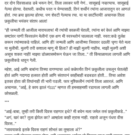
दर दोन दिवसाआड डबे भरून देणं, तिला लवकर घरी नेणं.. सासूबाई नव्हत्याच. सासूबाई
गेल्या होत्या. देवाघरी. कधीच परत न येण्यासाठी. तिनं शर्थीनं त्यांना आजारातून वर आणलं
होतं. त्या बर्‍या झाल्या होत्या. पण शेवटी गेल्याच त्या. या या कार्टीपायी! अचानक तिला
छकुलीचा भयंकर संताप आला!
"ही जन्मली ती आजीला मारायलाच! मी त्यांची काळजी घेतली, त्यांना बरं केलं आणि माझ्या
कष्टांवर पाणी फिरवलंन मेलीनं! एक क्षण मी स्वस्थतेनं घालवला नाही. स्वत:कडे दुर्लक्ष
करून त्यांच्याकडे पाहिलं. आणि ही! जन्मली आणि आजीच्या जिवावर उठली! घृणा येते मला
या मुलीची. मुलगी तरी कशाला म्हणू मी हिला? ही माझी मुलगी नाहीच. माझी मुलगी अशी
असूच शकत नाही! माझ्या डोळ्यासमोरून घेऊन जा तिला.." ती किंचाळायला लागली आणि
छकुलीकडे धावून गेली.
महेश, आई आणि बाबांना तिच्या वागण्याचा अर्थ कळेपर्यंत तिनं छकुलीला उचलून घेतलंही
होतं आणि गदागदा हलवत होती आणि संतापानं काहीबाही बडबडत होती... तिचा आवेश
इतका होता की तिघांनाही ती भारी पडली. फार मुश्किलीनं त्यांनी तिला आवरलं. आणि
अचानक, "आई, हे काय झालं गंऽऽऽ" म्हणत ती हमसाहमशी रडायला लागली आणि
कोसळली.
***
"आई-बाबा, तुम्ही तरी किती दिवस राहणार इथे? मी बघेन मला जमेल तसं छकुलीकडे.."
"अगं, खरं का? तुला झेपेल का? आम्हांला काही त्रास नाही. राहतो अजून पंधरा वीस
दिवस.."
"जावयाकडे इतके दिवस राहणं शोभतं का तुम्हाला अं?"