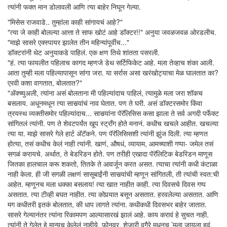
त्यांनी फक्त मान डोलावली आणि त्या बाहेर निघून गेल्या.
"मिसेस राजवाडे.. तुम्हांला काही सांगायचं आहे?"
"त्या जे काही बोलल्या आत्ता ते साफ खोटं आहे डॉक्टर!!" अनुया जवळजवळ ओरडलीच.
"माझे सासरे एक्स्पायर झालेत तीन महिन्यांपूर्वीच..."
डॉक्टरांनी थेट अनुयाकडे पाहिलं. एक क्षण तिथे शांतता पसरली.
"हं. त्या फायलीत पहिलाच कागद म्हणजे डेथ सर्टिफिकेट आहे. मला तेव्हाच शंका आली.
आता तुम्ही मला पहिल्यापासून सांगा जरा. या सर्रास असा खरंखोट्याचा मेळ घालतात का?
एरवी कशा वागतात, बोलतात?"
"अ‍ॅक्च्युअली, त्यांना असं बोलताना मी पहिल्यांदाच पाहिलं, त्यामुळे मला जरा शॉकच
बसलाय. अधूनमधून त्या सासर्‍यांचं नाव घेतात. पण ते घरी. असं डॉक्टरसमोर किंवा
त्रयस्थ व्यक्तीसमोर पहिल्यांदाच... सासर्‍यांना पॅरॅलिसिस कसा झाला ते सर्व अगदी पर्फेक्ट
सांगितलं त्यांनी. पण ते शेवटपर्यंत खूप स्ट्राँग होते मनानं. कधीच खचले आहीत. खचल्या
त्या या. माझे सासरे गेले हार्ट अ‍ॅटॅकने. पण पॅरॅलिसिसशी त्यांनी झुंज दिली. त्या म्हणत
होत्या, तसं कधीच केलं नाही त्यांनी. खाणं, औषधं, व्यायाम, आमच्याशी गप्पा- जमेल तसं
सगळं करायचे. अर्थात, ते बेडरिडन होते. पण तरीही एखादा पॅरॅलिटिक बेडरिडन माणूस
जितका हालचाल करू शकतो, तितके ते आवर्जून करत असत. त्याचा त्यांनी कधी कंटाळा
नाही केला. ही जी सगळी लक्षणं सासूबाईंनी सासर्‍यांची म्हणून सांगितली, ती त्यांची स्वत:ची
आहेत. म्हणूनच मला धक्का बसलाय! त्या खात नाहीत काही. त्या दिवसचे दिवस गप्प
असतात. त्या टीव्ही बघत नाहीत. त्या कोपर्‍यात बसून असतात. हरवलेल्या असतात. आणि
मग कधीतरी इतकं बोलतात, की धाप लागते त्यांना. कधीकधी दिवसभर बाहेर जातात.
सासरे गेल्यानंतर त्यांना रिकामपण आल्यासारखं झालं आहे. काय करावं हे सुचत नाही.
त्यांनी ते गेलेत हे मान्यच केलेलं नाहीये. फोनवर, शेजारी वगैरे मधूनच ’मला जायला हवं,