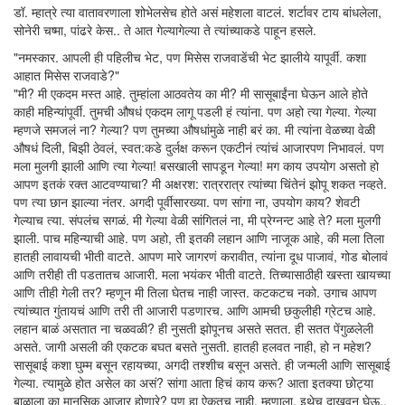
डॉ. म्हात्रे त्या वातावरणाला शोभेलसेच होते असं महेशला वाटलं. शर्टावर टाय बांधलेला,
सोनेरी चष्मा, पांढरे केस.. ते आत गेल्यागेल्या ते त्यांच्याकडे पाहून हसले.
"नमस्कार. आपली ही पहिलीच भेट, पण मिसेस राजवाडेंची भेट झालीये यापूर्वी. कशा
आहात मिसेस राजवाडे?"
"मी? मी एकदम मस्त आहे. तुम्हांला आठवतेय का मी? मी सासूबाईंना घेऊन आले होते
काही महिन्यांपूर्वी. तुमची औषधं एकदम लागू पडली हं त्यांना. पण अहो त्या गेल्या. गेल्या
म्हणजे समजलं ना? गेल्या? पण तुमच्या औषधांमुळे नाही बरं का. मी त्यांना वेळच्या वेळी
औषधं दिली, बिझी ठेवलं, स्वत:कडे दुर्लक्ष करून एकटीनं त्यांचं आजारपण निभावलं. पण
मला मुलगी झाली आणि त्या गेल्या! बसखाली सापडून गेल्या! मग काय उपयोग असतो हो
आपण इतकं रक्त आटवण्याचा? मी अक्षरश: रात्ररात्र त्यांच्या चिंतेनं झोपू शकत नव्हते.
पण त्या छान झाल्या नंतर. अगदी पूर्वीसारख्या. पण सांगा ना, उपयोग काय? शेवटी
गेल्याच त्या. संपलंच सगळं. मी गेल्या वेळी सांगितलं ना, मी प्रेग्नन्ट आहे ते? मला मुलगी
झाली. पाच महिन्याची आहे. पण अहो, ती इतकी लहान आणि नाजूक आहे, की मला तिला
हातही लावायची भीती वाटते. आपण मारे जागरणं करावीत, त्यांना दूध पाजावं, गोड बोलावं
आणि तरीही ती पडतातच आजारी. मला भयंकर भीती वाटते. तिच्यासाठीही खस्ता खायच्या
आणि तीही गेली तर? म्हणून मी तिला घेतच नाही जास्त. कटकटच नको. उगाच आपण
त्यांच्यात गुंतायचं आणि तरी ती आजारी पडणारच. आणि आमची छकुलीही ग्रेटच आहे.
लहान बाळं असतात ना चळवळी? ही नुसती झोपूनच असते सतत. ही सतत पेंगुळलेली
असते. जागी असली की एकटक बघत बसते नुसती. हातही हलवत नाही, हो न महेश?
सासूबाई कशा घुम्म बसून रहायच्या, अगदी तश्शीच बसून असते. ही जन्मली आणि सासूबाई
गेल्या. त्यामुळे होत असेल का असं? सांगा आता हिचं काय करू? आता इतक्या छोट्या
बाळाला का मानसिक आजार होणारे? पण हा ऐकतच नाही. म्हणाला, इथेच दाखवून घेऊ..