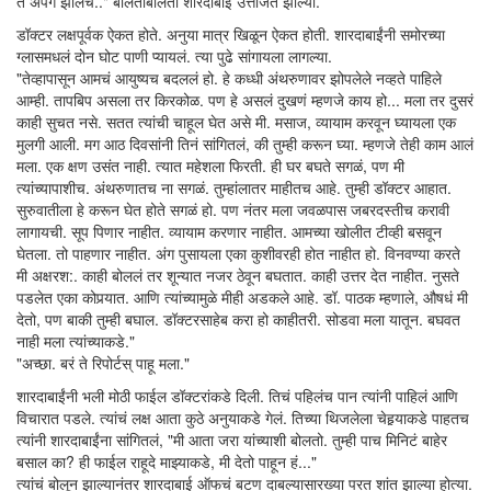
ते अपंग झालेच.." बोलताबोलता शारदाबाई उत्तेजित झाल्या.
डॉक्टर लक्षपूर्वक ऐकत होते. अनुया मात्र खिळून ऐकत होती. शारदाबाईंनी समोरच्या
ग्लासमधलं दोन घोट पाणी प्यायलं. त्या पुढे सांगायला लागल्या.
"तेव्हापासून आमचं आयुष्यच बदललं हो. हे कध्धी अंथरुणावर झोपलेले नव्हते पाहिले
आम्ही. तापबिप असला तर किरकोळ. पण हे असलं दुखणं म्हणजे काय हो... मला तर दुसरं
काही सुचत नसे. सतत त्यांची चाहूल घेत असे मी. मसाज, व्यायाम करवून घ्यायला एक
मुलगी आली. मग आठ दिवसांनी तिनं सांगितलं, की तुम्ही करून घ्या. म्हणजे तेही काम आलं
मला. एक क्षण उसंत नाही. त्यात महेशला फिरती. ही घर बघते सगळं, पण मी
त्यांच्यापाशीच. अंथरुणातच ना सगळं. तुम्हांलातर माहीतच आहे. तुम्ही डॉक्टर आहात.
सुरुवातीला हे करून घेत होते सगळं हो. पण नंतर मला जवळपास जबरदस्तीच करावी
लागायची. सूप पिणार नाहीत. व्यायाम करणार नाहीत. आमच्या खोलीत टीव्ही बसवून
घेतला. तो पाहणार नाहीत. अंग पुसायला एका कुशीवरही होत नाहीत हो. विनवण्या करते
मी अक्षरश:. काही बोललं तर शून्यात नजर ठेवून बघतात. काही उत्तर देत नाहीत. नुसते
पडलेत एका कोपर्‍यात. आणि त्यांच्यामुळे मीही अडकले आहे. डॉ. पाठक म्हणाले, औषधं मी
देतो, पण बाकी तुम्ही बघाल. डॉक्टरसाहेब करा हो काहीतरी. सोडवा मला यातून. बघवत
नाही मला त्यांच्याकडे."
"अच्छा. बरं ते रिपोर्टस् पाहू मला."
शारदाबाईंनी भली मोठी फाईल डॉक्टरांकडे दिली. तिचं पहिलंच पान त्यांनी पाहिलं आणि
विचारात पडले. त्यांचं लक्ष आता कुठे अनुयाकडे गेलं. तिच्या थिजलेला चेहर्‍याकडे पाहतच
त्यांनी शारदाबाईंना सांगितलं, "मी आता जरा यांच्याशी बोलतो. तुम्ही पाच मिनिटं बाहेर
बसाल का? ही फाईल राहूदे माझ्याकडे, मी देतो पाहून हं..."
त्यांचं बोलून झाल्यानंतर शारदाबाई ऑफचं बटण दाबल्यासारख्या परत शांत झाल्या होत्या.