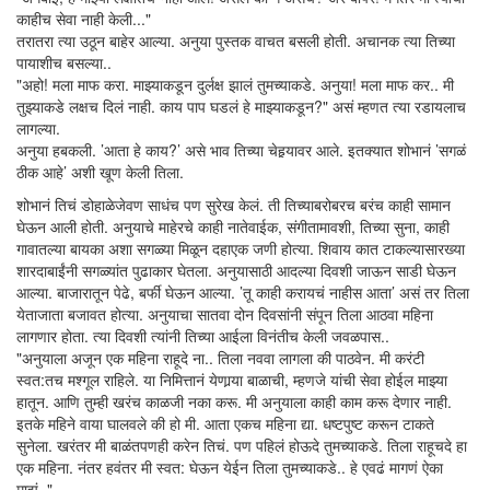
काहीच सेवा नाही केली..."
तरातरा त्या उठून बाहेर आल्या. अनुया पुस्तक वाचत बसली होती. अचानक त्या तिच्या
पायाशीच बसल्या..
"अहो! मला माफ करा. माझ्याकडून दुर्लक्ष झालं तुमच्याकडे. अनुया! मला माफ कर.. मी
तुझ्याकडे लक्षच दिलं नाही. काय पाप घडलं हे माझ्याकडून?" असं म्हणत त्या रडायलाच
लागल्या.
अनुया हबकली. ’आता हे काय?’ असे भाव तिच्या चेहर्‍यावर आले. इतक्यात शोभानं ’सगळं
ठीक आहे’ अशी खूण केली तिला.
शोभानं तिचं डोहाळेजेवण साधंच पण सुरेख केलं. ती तिच्याबरोबरच बरंच काही सामान
घेऊन आली होती. अनुयाचे माहेरचे काही नातेवाईक, संगीतामावशी, तिच्या सुना, काही
गावातल्या बायका अशा सगळ्या मिळून दहाएक जणी होत्या. शिवाय कात टाकल्यासारख्या
शारदाबाईंनी सगळ्यांत पुढाकार घेतला. अनुयासाठी आदल्या दिवशी जाऊन साडी घेऊन
आल्या. बाजारातून पेढे, बर्फी घेऊन आल्या. ’तू काही करायचं नाहीस आता’ असं तर तिला
येताजाता बजावत होत्या. अनुयाचा सातवा दोन दिवसांनी संपून तिला आठवा महिना
लागणार होता. त्या दिवशी त्यांनी तिच्या आईला विनंतीच केली जवळपास..
"अनुयाला अजून एक महिना राहूदे ना.. तिला नववा लागला की पाठवेन. मी करंटी
स्वत:तच मश्गूल राहिले. या निमित्तानं येणार्‍या बाळाची, म्हणजे यांची सेवा होईल माझ्या
हातून. आणि तुम्ही खरंच काळजी नका करू. मी अनुयाला काही काम करू देणार नाही.
इतके महिने वाया घालवले की हो मी. आता एकच महिना द्या. धष्टपुष्ट करून टाकते
सुनेला. खरंतर मी बाळंतपणही करेन तिचं. पण पहिलं होऊदे तुमच्याकडे. तिला राहूचदे हा
एक महिना. नंतर हवंतर मी स्वत: घेऊन येईन तिला तुमच्याकडे.. हे एवढं मागणं ऐका
माझं.."