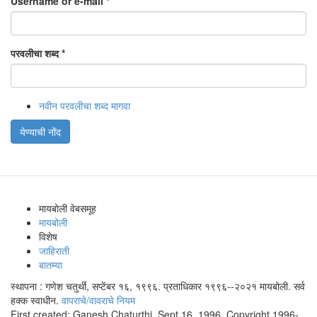
Username or e-mail
*
परवलीचा शब्द
*
नवीन परवलीचा शब्द मागवा
येण्याची नोंद
मायबोली वेबसमूह
मायबोली
विशेष
जाहिराती
बातम्या
स्थापना : गणेश चतुर्थी, सप्टेंबर १६, १९९६. प्रताधिकार १९९६--२०२१ मायबोली. सर्व
हक्क स्वाधीन.
वापराचे/वावराचे नियम
First created: Ganesh Chaturthi, Sept 16, 1996. Copyright 1996-