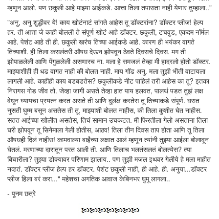
म्हणून आलो. पण छकुली आहे माझ्या आईकडे. आत्ता तिला तपासता नाही येणार तुम्हाला.."
"अनु, अनु शुद्धीवर ये! काय खोटंनाटं सांगते आहेस तू डॉक्टरांना? डॉक्टर प्लीज! हेल्प
हर. ती आत्ता जे काही बोलली ते संपूर्ण खोटं आहे डॉक्टर. छकुली, टचवुड, एकदम नॉर्मल
आहे. पेशंट आहे ती ही. छकुली खरंच तिच्या आईकडे आहे. कारण ही भयंकर वागते
तिच्याशी. ही तिला कसलंतरी औषध देऊन झोपवून ठेवते दिवसचे दिवस. मग ती
झोपाळलेली आणि पेंगुळलेली असणारच ना. मला हे समजलं तेव्हा मी हादरलो होतो डॉक्टर.
माझ्याशीही ही धड वागत नाही की बोलत नाही. माय गॉड अनु. मला तुझी भीती वाटायला
लागली आहे. काहीही काय बडबडतेस? छकुलीकडे नीट पाहिलं तरी आहेस का तू? इतका
निरागस गोड जीव तो. जेव्हा जागी असते तेव्हा हात पाय हलवत, पालथं पडत तुझं लक्ष
वेधून घ्यायचा प्रयत्न करत असते ती आणि दुर्लक्ष करतेस तू तिच्याकडे संपूर्ण. घरात
नुसती घुम्म बसून असतेस ती तू. माझ्याशी बोलत नाहीस, की तिला कुशीत घेत नाहीस.
सतत आईच्या खोलीत असतेस, तिचं सामान उचकटत. मी फिरतीला गेलो असताना तिला
घरी झोपवून तू सिनेमाला गेली होतीस, आठव! तिला तीन दिवस ताप होता आणि तू तिला
औषधही दिलं नाहीस! कामवाल्या बाईंच्या लक्षात आलं म्हणून त्यांनी तुझ्या आईला बोलावून
घेतलं. मरणाच्या दारातून परत आली ती. आणि तिलाच भलतंसलतं बोलत्येस? त्या
बिचारीला? तुझ्या डोक्यावर परिणाम झालाय.. पण तुझी मजल इथवर गेलीये हे मला माहीत
नव्हतं. डॉक्टर प्लीज हेल्प हर डॉक्टर. पेशंट छकुली नाही, ही आहे. ही. अनुया...डॉक्टर
प्लीज हिला बरं करा..." महेशचा अगतिक आवाज केबिनभर घुमू लागला..
- पूनम छत्रे