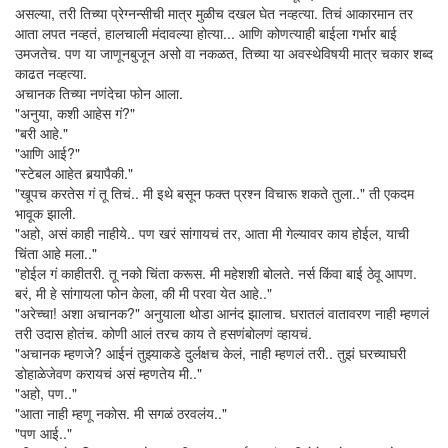
असल्या, तरी तिच्या प्रेग्नन्सीची मात्र मुळीच दखल घेत नव्हत्या. तिचं आकारमान तर
आता लपत नव्हतं, हालचाली मंदावल्या होत्या... आणि कोणत्याही बाईला गर्भार बाई
उमजतेच. पण या जाणूनबुजून असो वा नकळत, तिच्या या अवस्थेविषयी मात्र चकार शब्द
काढत नव्हत्या.
अचानक तिच्या नणंदेचा फोन आला.
"अनुया, कशी आहेस गं?"
"बरी आहे."
"आणि आई?"
"स्टेबल आहेत बर्‍यापैकी."
"खूपच करतेस गं तू तिचं.. मी इथे बसून फक्त प्रश्न विचारू शकते तुला.." ती एकदम
भावूक झाली.
"अहो, असं काही नाहीये.. पण खरं सांगायचं तर, आता मी गेल्यावर काय होईल, याची
चिंता आहे मला.."
"होईल गं काहीतरी. तू नको चिंता करूस. मी महेशशी बोलते. नर्स किंवा बाई ठेवू आपण.
बरं, मी हे सांगायला फोन केला, की मी परवा येत आहे.."
"अरेच्चा! अशा अचानक?" अनुयाला थोडा आनंद झालाच. घरातलं वातावरण नाही म्हणलं
तरी उदास होतंच. कोणी आलं तरच काय ते हसणंबोलणं व्हायचं.
"अचानक म्हणजे? आईनं तुझ्याकडे दुर्लक्षच केलं, नाही म्हणलं तरी.. तुझं घरच्याघरी
डोहाळेजेवण करायचं असं म्हणतेय मी.."
"अहो, पण.."
"आता नाही म्हणू नकोस. मी सगळं ठरवलंय.."
"पण आई.."