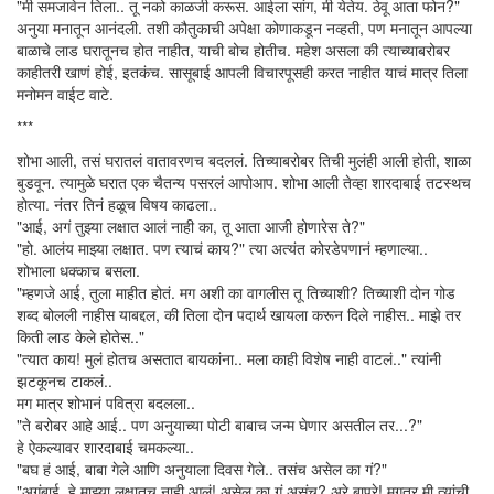
"मी समजावेन तिला.. तू नको काळजी करूस. आईला सांग, मी येतेय. ठेवू आता फोन?"
अनुया मनातून आनंदली. तशी कौतुकाची अपेक्षा कोणाकडून नव्हती, पण मनातून आपल्या
बाळाचे लाड घरातूनच होत नाहीत, याची बोच होतीच. महेश असला की त्याच्याबरोबर
काहीतरी खाणं होई, इतकंच. सासूबाई आपली विचारपूसही करत नाहीत याचं मात्र तिला
मनोमन वाईट वाटे.
***
शोभा आली, तसं घरातलं वातावरणच बदललं. तिच्याबरोबर तिची मुलंही आली होती, शाळा
बुडवून. त्यामुळे घरात एक चैतन्य पसरलं आपोआप. शोभा आली तेव्हा शारदाबाई तटस्थच
होत्या. नंतर तिनं हळूच विषय काढला..
"आई, अगं तुझ्या लक्षात आलं नाही का, तू आता आजी होणारेस ते?"
"हो. आलंय माझ्या लक्षात. पण त्याचं काय?" त्या अत्यंत कोरडेपणानं म्हणाल्या..
शोभाला धक्काच बसला.
"म्हणजे आई, तुला माहीत होतं. मग अशी का वागलीस तू तिच्याशी? तिच्याशी दोन गोड
शब्द बोलली नाहीस याबद्दल, की तिला दोन पदार्थ खायला करून दिले नाहीस.. माझे तर
किती लाड केले होतेस.."
"त्यात काय! मुलं होतच असतात बायकांना.. मला काही विशेष नाही वाटलं.." त्यांनी
झटकूनच टाकलं..
मग मात्र शोभानं पवित्रा बदलला..
"ते बरोबर आहे आई.. पण अनुयाच्या पोटी बाबाच जन्म घेणार असतील तर...?"
हे ऐकल्यावर शारदाबाई चमकल्या..
"बघ हं आई, बाबा गेले आणि अनुयाला दिवस गेले.. तसंच असेल का गं?"
"अगंबाई, हे माझ्या लक्षातच नाही आलं! असेल का गं असंच? अरे बापरे! मगतर मी त्यांची