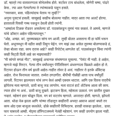
डॉ. म्हात्रे त्या वातावरणाला शोभेलसेच होते. शर्टावर टाय बांधलेला, सोनेरी चष्मा, पांढरे
केस.. त्या आत गेल्यागेल्या ते त्यांच्याकडे पाहून हसले.
"नमस्कार, बसा. पहिल्यांदाच येताय ना तुम्ही?"
अनुया पुसटसं हसली. सासूबाई काहीच बोलल्या नाहीत. मात्र आता त्या अलर्ट होत्या.
हातातली पिशवी गच्च पकडून ठेवली होती त्यांनी.
"आम्हांला टिळक रोडवर असलेल्या डॉ. पाठकांकडून तुमचं नाव कळलं. ते आमचे, म्हणजे
यांचे डॉक्टर आहेत पहिल्यापासून."
"ओह, अच्छा. बरं. तुमच्याबद्दल सांगा मग आजी. तुम्ही बोलत असताना मी हा फॉर्म भरून
घेतो. अधूनमधून मी वहीत काही लिहून घेईन. पण माझं लक्ष असेल तुमच्या बोलण्याकडे हं,
तेव्हा बोलत राहा. काय त्रास आहे? काही रिपोर्टस् आणलेत डॉ. पाठकांकडून किंवा त्यांनी
काही चिट्ठी दिली आहे का माझ्यासाठी?
"मी सांगते सगळं नीट", सासूबाई अचानक संभाषणात घुसल्या. "पेशंट मी नाही. हे आहेत,
म्हणजे माझे मिस्टर. गेल्या तीन वर्षांपासून पॅरॅलिसिसनं अंथरुणाला खिळले आहेत हो ते.
रिटायर होऊन तीन वर्ष झाली आहेत-नाहीत तोवर हे असं. नाहीतर ते इतके अ‍ॅक्टिव्ह
आहेत. रोज फिरायला जातात. तब्येत ठणठणीत. बीपीची गोळीही आत्ता पाच वर्षांपूर्वी
लागली. रिटायर झाल्यावर यांचं लग्न केलं आम्ही एकदम थाटात. आणि एक दिवस रात्रीचे
झोपेतच मला म्हणाले, डावी बाजू जड लागतेय. मला वाटलं हार्ट अ‍ॅटॅकच आला की काय.
त्यात होतं ना असं.. डावी बाजू दुखते. झटकन हिला, महेशला उठवलं. पण छातीत दुखत
नव्हतं. महेशनं हात चोळून दिला. मग बरं वाटतंय म्हणाले. अपरात्र होती. म्हणले, झोपतो
आता. थोडा वेळ झाला आणि यांच्या तोंडातून काहीतरी अभद्र आवाज आला! बघते तर
काय ओठ एका बाजूला कललेले, डोळे काहीतरी विचित्रच. हातही वाकडा झालेला.. डावा.
फार घाबरलो आम्ही. मोठ्या हॉस्पिटलमध्ये नेलंही महेशानं. पण काही उपयोग झाला नाही.