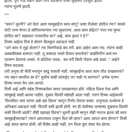
झाली. पूर्ण नऊ महिने आणि तीन दिवसांनी तिची सुखरूप प्रसूती झाली.
त्यांना मुलगी झाली.
***
"काय? मुलगी? अरे देवा! आता सासूबाईंना काय सांगू? कशा रीअ‍ॅक्ट होतील त्या? सासरे
पोटी जन्म घेणार हे सांगितल्यानंतर त्या सुधारल्या. आता काय होईल? परत त्या घुम्या
होतील का? माझ्यावर रागावतील का? आई, काय झालं गं हे?"
तिच्या आईला तिचं हे बोलणं बिलकुल आवडलं नाही.
"अगं काय ते तुझं बोलणं? त्या चिमणीकडे बघ तरी. बर्‍या आहेत आता त्या. त्यांना काही
धक्काबिक्का बसणार नाही. तू कशाला नसते विचार करत्येस? बाळंतिणीनं कसं मन
प्रसन्न ठेवायचं असतं. घे छोटीला जवळ.. बघ तरी किती गोंडस आहे बाळ!.." आईने
विषय बदलला.
तरी अनुया ही भीती मनातून काढू शकली नाही. सासूबाईंना आता काय तोंड दाखवायचं?
त्या सहन करतील का हे? मुलीचं काही बरंवाईट तर नाही ना करणार? अनेक प्रश्न
तिच्या मनात फेर धरू लागले.
तिची आई आणि महेश तिच्याबरोबर सतत दवाखान्यात होते. पहिला दिवस गेला आणि
सासूबाई काही आल्या नाहीत. दुसर्‍या दिवशी महेशही आला नाही. त्यानं तिच्या आईकरवी
’फिरतीवर जावं लागत आहे दहा दिवस’ म्हणून निरोप घेतला फक्त. अनुयाला अर्थातच हे
अजिबात आवडलं नाही. फिरती कमी झाली होती. मग ही लेकीच्या जन्माच्या दुसर्‍याच दिवशी
कशी फिरती आली? तीही दहादहा दिवस? मुलगी झाली म्हणून तोही नाराज झाला की काय
सासूबाईंसारखा? त्यानं आपल्याला टाकून दिलं की काय? आता आपलं काय होणार? तिची
आई सतत म्हणत होती, की विशेष काही नाही, पण तिला दुष्ट शंका येत होत्या.