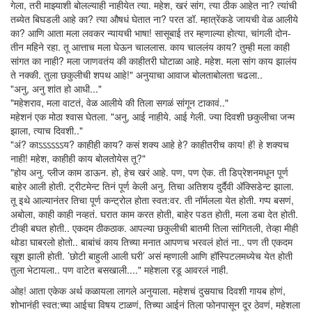
गेला, तरी माझ्याशी बोलल्याही नाहीयेत त्या. महेश, खरं सांग, त्या ठीक आहेत ना? त्यांची
तब्येत बिघडली आहे का? त्या औषधं घेतात ना? परत डॉ. म्हात्रेंकडे जायची वेळ आलीये
का? आणि आता मला लवकर न्यायची भाषा! सासूबाई तर म्हणाल्या होत्या, चांगली दोन-
तीन महिने रहा. तू आत्ताच मला घेऊन चाललास. काय चाललंय काय? तुम्ही मला काही
सांगत का नाही? मला जाणवतंय की काहीतरी घोटाळा आहे. महेश. मला सांग काय झालंय
ते नक्की. तुला छकुलीची शपथ आहे!" अनुयाचा आवाज बोलताबोलता चढला..
"अनु, अनु शांत हो आधी..."
"महेशराव, मला वाटतं, वेळ आलीये की तिला सगळं सांगून टाकावं.."
महेशनं एक मोठा श्वास घेतला. "अनु, आई नाहीये. आई गेली. ज्या दिवशी छकुलीचा जन्म
झाला, त्याच दिवशी.."
"अं? काऽऽऽऽऽऽय? काहीही काय? कसं शक्य आहे हे? काहीतरीच काय! हॅ! हे शक्यच
नाही! महेश, काहीही काय बोलतोयेस तू?"
"होय अनु. प्लीज काम डाऊन. हो, हेच खरं आहे. पण, पण ऐक. ती डिप्रेशनमधून पूर्ण
बाहेर आली होती. ट्रीटमेन्ट तिनं पूर्ण केली अनु. तिचा अतिशय दुर्दैवी अ‍ॅक्सिडेन्ट झाला.
तू इथे आल्यानंतर तिचा पूर्ण कन्ट्रोल होता स्वत:वर. ती नॉर्मलला येत होती. गप्प बसणं,
अबोला, काही काही नव्हतं. घरात काम करत होती, बाहेर पडत होती, मला डबा देत होती.
टीव्ही बघत होती.. एकदम ठीकठाक. आपल्या छकुलीची बातमी तिला सांगितली, तेव्हा मीही
थोडा घाबरलो होतो.. बाबांचं काय तिच्या मनात आपणच भरवलं होतं ना.. पण ती एकदम
खूश झाली होती. ’छोटी बाहुली आली घरी’ असं म्हणाली आणि हॉस्पिटलमध्येच येत होती
तुला भेटायला.. पण वाटेत बसखाली...." महेशला रडू आवरलं नाही.
ओह! आता एकेक अर्थ कळायला लागले अनुयाला. महेशचं दुसर्‍याच दिवशी गायब होणं,
शोभानंही स्वत:च्या आईचा विषय टाळणं, तिच्या आईनं तिला फोनपासून दूर ठेवणं, महेशला