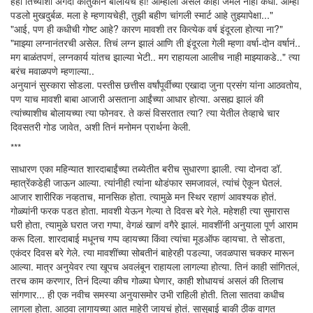
हेही तिच्याशी अगदी कौतुकानं बोलायचे हो! आम्हांला असलं काही जमलं नाही कधी. आम्ही
पडलो मुखदुर्बळ. मला हे म्हणायचेही, तुझी बहीण चांगली स्मार्ट आहे तुझ्यापेक्षा..."
"आई, पण ही कधीची गोष्ट आहे? कारण मावशी तर कित्येक वर्ष इंदूरला होत्या ना?"
"माझ्या लग्नानंतरची असेल. तिचं लग्न झालं आणि ती इंदूरला गेली म्हणा वर्षा-दोन वर्षानं..
मग बाळंतपणं, लग्नकार्य यांतच झाल्या भेटी.. मग राहायला आलीच नाही माझ्याकडे.." त्या
बरंच मवाळपणे म्हणाल्या..
अनुयानं सुस्कारा सोडला. पस्तीस छत्तीस वर्षांपूर्वीच्या एखादा जुना प्रसंग यांना आठवतोय,
पण याच मावशी बाबा आजारी असताना आईंच्या आधार होत्या. असह्य झालं की
त्यांच्याशीच बोलायच्या त्या फोनवर. ते कसं विसरतात त्या? त्या येतील तेव्हाचे चार
दिवसतरी गोड जावेत, अशी तिनं मनोमन प्रार्थना केली.
***
साधारण एका महिन्यात शारदाबाईंच्या तब्येतीत बरीच सुधारणा झाली. त्या दोनदा डॉ.
म्हात्रेंकडेही जाऊन आल्या. त्यांनीही त्यांना थोडंफार समजावलं, त्यांचं ऐकून घेतलं.
आजार शारीरिक नव्हताच, मानसिक होता. त्यामुळे मन स्थिर रहाणं आवश्यक होतं.
गोळ्यांनी फरक पडत होता. मावशी येऊन गेल्या ते दिवस बरे गेले. महेशही त्या सुमारास
घरी होता, त्यामुळे घरात जरा गप्पा, वेगळं खाणं वगैरे झालं. मावशींनी अनुयाला पूर्ण आराम
करू दिला. शारदाबाई मधूनच गप्प व्हायच्या किंवा त्यांचा मूडऑफ व्हायचा. ते सोडता,
एकंदर दिवस बरे गेले. त्या मावशींच्या सोबतीनं बाहेरही पडल्या, जवळपास चक्कर मारून
आल्या. मात्र अनुयेवर त्या खूपच अवलंबून राहायला लागल्या होत्या. तिनं काही सांगितलं,
तरच काम करणार, तिनं दिल्या कीच गोळ्या घेणार, काही शोधायचं असलं की तिलाच
सांगणार... ही एक नवीच समस्या अनुयासमोर उभी राहिली होती. तिला सातवा कधीच
लागला होता. आठवा लागायच्या आत माहेरी जायचं होतं. सासूबाई बाकी ठीक वागत