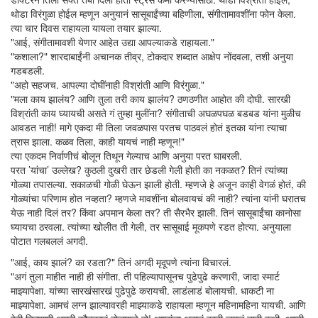
थोडा विरंगुळा होईल म्हणून अनुयानं सासूबाईंच्या बहिणीला, संगीतामावशींना फोन केला.
त्या चार दिवस राहायला यायला तयार झाल्या.
"आई, संगीतामावशी येणार आहेत उद्या आपल्याकडे राहायला."
"कशाला?" शारदाबाईंनी अचानक तीव्र, टोकदार शब्दात आक्षेप नोंदवला, तशी अनुया
गडबडली.
"अहो सहजच. आपल्या दोघींनाही विश्रांती आणि विरंगुळा."
"मला काय झालंय? आणि तुला तरी काय झालंय? ठणठणीत आहोत की दोघी. सारखी
विश्रांती काय घ्यायची असते गं तुम्हा मुलींना? संगीताची अघळपघळ बडबड यांना मुळीच
आवडत नाही! मागे एकदा मी तिला जवळपास परतच पाठवलं होतं इतका यांना त्याचा
त्रास झाला. कळव तिला, काही यायचं नाही म्हणून!"
त्या एकदम निर्वाणीचं बोलून तिथून गेल्याच आणि अनुया परत घाबरली.
परत ’यांचा’ उल्लेख? कुठली दुखरी तार छेडली गेली होती का नकळत? तिनं त्यांच्या
गोळ्या तपासल्या. सकाळची गोळी घेऊन झाली होती. म्हणजे हे अजून काही वेगळं होतं, की
गोळ्यांचा परिणाम होत नव्हता? म्हणजे मावशींना बोलवायचं की नाही? त्यांना यांनी घरातच
येऊ नाही दिलं तर? किंवा अपमान केला तर? ती सैरभैर झाली. तिनं सासूबाईंचा कानोसा
घ्यायचा ठरवला. त्यांच्या खोलीत ती गेली, तर सासूबाई मूकपणे रडत होत्या. अनुयाला
पोटात गलबललं अगदी.
"आई, काय झालं? का रडता?" तिनं अगदी मृदूपणे त्यांना विचारलं.
"अगं तुला माहीत नाही ही संगीता. ती पहिल्यापासूनच पुढेपुढे करणारी, जादा स्मार्ट
माझ्यापेक्षा. यांच्या सारखंसारखं पुढेपुढे करायची. लाडंलाडं बोलायची. धाकटी ना
माझ्यापेक्षा. आमचं लग्न झाल्यावरही माझ्याकडे राहायला म्हणून महिनामहिना यायची. आणि