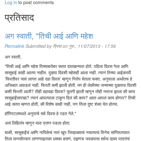
Log in
to post comments
प्रतिसाद
अग स्वाती, "तिची आई आणि महेश
Permalink
Submitted by
प्रिया
on गुरु., 11/07/2013 - 17:56
अग स्वाती,
"तिची आई आणि महेश तिच्याबरोबर सतत दवाखान्यात होते. पहिला दिवस गेला आणि
सासूबाई काही आल्या नाहीत. दुसर्‍या दिवशी महेशही आला नाही. त्यानं तिच्या आईकरवी
’फिरतीवर जावं लागत आहे दहा दिवस’ म्हणून निरोप घेतला फक्त. अनुयाला अर्थातच हे
अजिबात आवडलं नाही. फिरती कमी झाली होती. मग ही लेकीच्या जन्माच्या दुसर्‍याच दिवशी
कशी फिरती आली? तीही दहादहा दिवस? मुलगी झाली म्हणून तोही नाराज झाला की काय
सासूबाईंसारखा? त्यानं आपल्याला टाकून दिलं की काय? आता आपलं काय होणार? तिची
आई सतत म्हणत होती, की विशेष काही नाही, पण तिला दुष्ट शंका येत होत्या.
हॉस्पिटलमधले अनुयाचे सर्व दिवस हे रडत गेले."
असं लिहिलंय म्हणून मला प्रश्न पडला होता.
बाकी, सासुबाईंचं आणि नायिकेचं नातं खूप जिव्हाळ्याचं नसल्याचं तिनेच सांगितल्यावर
तिला मानसोपचार लागण्याइतका धक्का बसणं, एकूणच जवळपास सर्वच मुख्य पात्रांचं