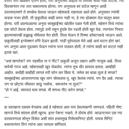
वरवर जरी खेळकर प्रश्न होता, तरी अनुयाच्या आईला तो तितका साधा नाही वाटला. त्या
दिवसानंतर त्या जरा घाबरल्याच होत्या. पण अनुयाला बरं वाटेल म्हणून आधी
ठरल्याप्रमाणे ते सगळेच देवाला जाऊन महेशकडे राहायला आले होते. अनुयावर त्यांची
कडक नजर होती. ती छ्कुलीला काही करत नाही ना, हे त्या डोळ्यात तेल घालून बघत
होत्या. घरी आल्याआल्या अनुया सासूबाईंच्या खोलीत पळत गेली होती. महेशनं तिथे त्यांचा
एक फोटो ठेवला होता. त्यापुढे उभी राहून हुंदके देत रडली होती खूप वेळ. त्यानंतर निचरा
झाल्यासारखी हळूहळू नॉर्मलला येत होती. तिला घेऊन ते तिच्या डॉक्टरकडे जाऊन आले.
छकुलीलाही इन्जेक्शनं वगैरे देऊन झाली. गाडी पूर्वपदाला येते आहे असं वाटत होतं खरं.
पण अनुया आता पुढाकार घेऊन त्यांना परत पाठवत होती, ते त्यांना काही बरं वाटलं नाही
इतकं खरं.
"असं म्हणतेस? पण राहशील ना गं नीट? छकुली अजून लहान आणि नाजूक आहे. तिला
मायेची गरज आहे. महेशरावही खूप पोळलेत. त्यांना तूच धीर द्यायला हवास. आम्हीही
आहोत. कधीही काहीही लागलं तरी फोन कर किंवा ये. जमेल का बाळा तुला हे सगळं?
सासूबाईंच्या आजारपणाचा खूप ताण सोसलास तू. खूप केलंस त्यांचं. पण दैव आहे. त्याचा
राग या छोट्या जीवावर काढू नकोस.. समजतंय ना तुला?"
"हो गं आई. समजलं मला सगळं. मी शप्पथ नीट करेन सगळं."
***
हा दवाखाना एकदम वेगळाच आहे हे महेशला आत पाय ठेवल्याक्षणी जाणवलं. पहिली गोष्ट
म्हणजे तिथे शांतता होती खूपच. इतर पेशन्ट नव्हते, ते दोघंच होते. काऊन्टरवर एक त्या
वातावरणाला शोभून दिसेल अशी शांत हसतमुख रिसेपशनिस्ट होती. पाचच मिनिटं
बसल्यानंतर तिनं त्यांना आत जायला सांगितलं.