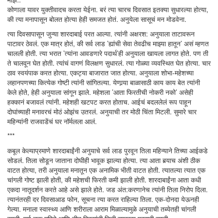
कोणाला यावर युक्तीवादच करता येईना. बरं त्या चारच दिवसात इतक्या सुधारल्या होत्या,
की त्या मनापासून बोलत होत्या हेही समजत होतं. अनुयेला सासूचं मन मोडवेना.
त्या दिवसापासून जुन्या शारदाबाई परत आल्या. त्यांनी अक्षरश: अनुयाला ताटावरून
पाटावर ठेवलं. एक मात्र होतं, की सर्व लाड ’ह्यांची सेवा तेवढीच माझ्या हातून’ असं म्हणत
चालली होती. त्या भरात ’त्यांना आवडणारे पदार्थ’ही अनुयाला खायला लागत होते. पण ती
ते चालवून घेत होती. त्यांचं वागणं विलक्षण सुधारलं. त्या गोळ्या व्यवस्थित घेत होत्या. चार
ठाव स्वयंपाक करत होत्या. एकट्या बाजारात जात होत्या. अनुयाला शोभा-महेशच्या
लहानपणच्या कित्येक गोष्टी त्यांनी सांगितल्या. येणार्‍या बाळासाठी काय काय बेत त्यांनी
केले होते, हेही अनुयाला सांगून झाले. महेशला ’आता फिरतीची नोकरी नको’ असेही
हक्कानं बजावलं त्यांनी. महेशही खटपट करत होताच. आईचं बदललेलं रूप पाहून
दोघांच्याही मनावरचं मोठं ओझंच उतरलं. अनुयाची तर मोठी चिंता मिटली. सुमारे चार
महिन्यांनी राजवाडेंचं घर नॉर्मलला आलं.
***
कबूल केल्याप्रमाणे शारदाबाईंनी अनुयाचे सर्व लाड पुरवून तिला महिन्याने तिच्या आईकडे
सोडलं. तिला सोडून जाताना दोघीही भावूक झाल्या होत्या. त्या आता बर्‍याच अंशी ठीक
वाटत होत्या, तरी अनुयाला मनातून एक अनामिक भीती वाटत होती. त्यातल्या त्यात एक
चांगली गोष्ट झाली होती, की महेशची फिरती कमी झाली होती. शारदाबाईंना आता कधी
एकदा नातूदर्शन करते आहे असे झाले होते. जड अंत:करणानेच त्यांनी तिला निरोप दिला.
त्यानंतरही दर दिवसाआड फोन, सूचना त्या करत राहिल्या तिला. एक-दोनदा येऊनही
गेल्या. मनाला स्वास्थ्य आणि शरीराला आराम मिळाल्यामुळे अनुयाची तब्येतही चांगली