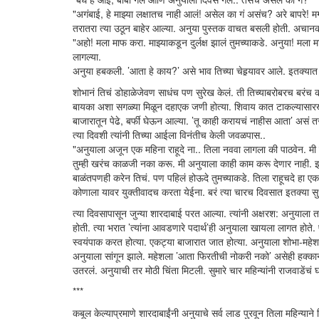
"अगंबाई, हे माझ्या लक्षातच नाही आलं! असेल का गं असंच? अरे बापरे! मग
तरातरा त्या उठून बाहेर आल्या. अनुया पुस्तक वाचत बसली होती. अचानक 
"अहो! मला माफ करा. माझ्याकडून दुर्लक्ष झालं तुमच्याकडे. अनुया! मला
लागल्या.
अनुया हबकली. ’आता हे काय?’ असे भाव तिच्या चेहर्‍यावर आले. इतक्या
शोभानं तिचं डोहाळेजेवण साधंच पण सुरेख केलं. ती तिच्याबरोबरच बरंच क
बायका अशा सगळ्या मिळून दहाएक जणी होत्या. शिवाय कात टाकल्यासारख
बाजारातून पेढे, बर्फी घेऊन आल्या. ’तू काही करायचं नाहीस आता’ असं 
त्या दिवशी त्यांनी तिच्या आईला विनंतीच केली जवळपास..
"अनुयाला अजून एक महिना राहूदे ना.. तिला नववा लागला की पाठवेन. मी करं
तुम्ही खरंच काळजी नका करू. मी अनुयाला काही काम करू देणार नाही. इत
बाळंतपणही करेन तिचं. पण पहिलं होऊदे तुमच्याकडे. तिला राहूचदे हा एक 
कोणाला यावर युक्तीवादच करता येईना. बरं त्या चारच दिवसात इतक्या सुध
त्या दिवसापासून जुन्या शारदाबाई परत आल्या. त्यांनी अक्षरश: अनुयाला त
होती. त्या भरात ’त्यांना आवडणारे पदार्थ’ही अनुयाला खायला लागत होते. पण
स्वयंपाक करत होत्या. एकट्या बाजारात जात होत्या. अनुयाला शोभा-महेशच्या 
अनुयाला सांगून झाले. महेशला ’आता फिरतीची नोकरी नको’ असेही हक्कान
उतरलं. अनुयाची तर मोठी चिंता मिटली. सुमारे चार महिन्यांनी राजवाडेंचं 
***
कबूल केल्याप्रमाणे शारदाबाईंनी अनुयाचे सर्व लाड पुरवून तिला महिन्यान