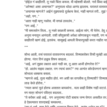
"होईल गं काहीतरी. तू नको चिंता करूस. मी महेशशी बोलते. नर्स किंवा बा
"अरेच्चा! अशा अचानक?" अनुयाला थोडा आनंद झालाच. घरातलं वातावरण
"अचानक म्हणजे? आईनं तुझ्याकडे दुर्लक्षच केलं, नाही म्हणलं तरी.. तुझ
"अहो, पण.."
"आता नाही म्हणू नकोस. मी सगळं ठरवलंय.."
"पण आई.."
"मी समजावेन तिला.. तू नको काळजी करूस. आईला सांग, मी येतेय. ठेव
अनुया मनातून आनंदली. तशी कौतुकाची अपेक्षा कोणाकडून नव्हती, पण म
काहीतरी खाणं होई, इतकंच. सासूबाई आपली विचारपूसही करत नाहीत याच
***
शोभा आली, तसं घरातलं वातावरणच बदललं. तिच्याबरोबर तिची मुलंही आल
होत्या. नंतर तिनं हळूच विषय काढला..
"आई, अगं तुझ्या लक्षात आलं नाही का, तू आता आजी होणारेस ते?"
"हो. आलंय माझ्या लक्षात. पण त्याचं काय?" त्या अत्यंत कोरडेपणानं म्हणा
शोभाला धक्काच बसला.
"म्हणजे आई, तुला माहीत होतं. मग अशी का वागलीस तू तिच्याशी? तिच्या
लाड केले होतेस.."
"त्यात काय! मुलं होतच असतात बायकांना.. मला काही विशेष नाही वाटलं.
मग मात्र शोभानं पवित्रा बदलला..
"ते बरोबर आहे आई.. पण अनुयाच्या पोटी बाबाच जन्म घेणार असतील तर
हे ऐकल्यावर शारदाबाई चमकल्या..
"बघ हं आई, बाबा गेले आणि अनुयाला दिवस गेले.. तसंच असेल का गं?"