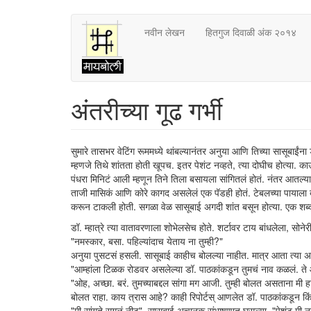
Skip
नवीन लेखन
हितगुज दिवाळी अंक २०१४
to
main
content
अंतरीच्या गूढ गर्भी
सुमारे तासभर वेटिंग रूममध्ये थांबल्यानंतर अनुया आणि तिच्या सासूबाईंना
म्हणजे तिथे शांतता होती खूपच. इतर पेशंट नव्हते, त्या दोघीच होत्या.
पंधरा मिनिटं आली म्हणून तिने तिला बसायला सांगितलं होतं. नंतर आतल्य
ताजी मासिकं आणि कोरे कागद असलेलं एक पॅडही होतं. टेबलच्या पायाला बा
करून टाकली होती. सगळा वेळ सासूबाई अगदी शांत बसून होत्या. एक शब्
डॉ. म्हात्रे त्या वातावरणाला शोभेलसेच होते. शर्टावर टाय बांधलेला, सोनेरी 
"नमस्कार, बसा. पहिल्यांदाच येताय ना तुम्ही?"
अनुया पुसटसं हसली. सासूबाई काहीच बोलल्या नाहीत. मात्र आता त्या अलर
"आम्हांला टिळक रोडवर असलेल्या डॉ. पाठकांकडून तुमचं नाव कळलं. ते आ
"ओह, अच्छा. बरं. तुमच्याबद्दल सांगा मग आजी. तुम्ही बोलत असताना मी हा
बोलत राहा. काय त्रास आहे? काही रिपोर्टस् आणलेत डॉ. पाठकांकडून किंव
"मी सांगते सगळं नीट", सासूबाई अचानक संभाषणात घुसल्या. "पेशंट मी नाही