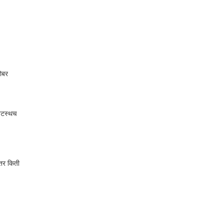
ोबर
 तटस्थच
 तर किती