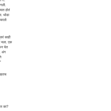
ागली.
यात होतं
ा. थोडा
ाबरलो
सरं काही
लं मला. एक
रून घेत
. अंग
णि
"
 पाहतच
तात का?