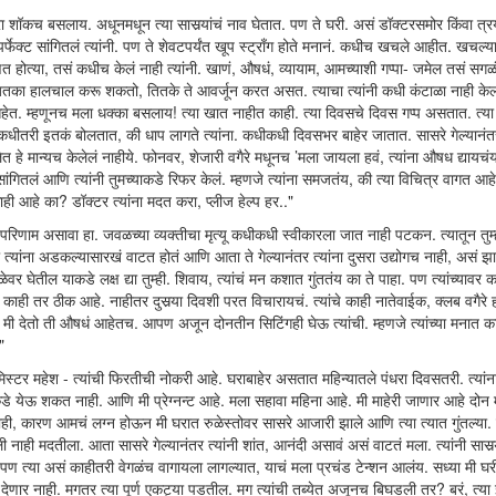
ा जरा शॉकच बसलाय. अधूनमधून त्या सासर्‍यांचं नाव घेतात. पण ते घरी. असं डॉक्टरसमोर किंवा त्
 पर्फेक्ट सांगितलं त्यांनी. पण ते शेवटपर्यंत खूप स्ट्राँग होते मनानं. कधीच खचले आहीत. खचल्या
 म्हणत होत्या, तसं कधीच केलं नाही त्यांनी. खाणं, औषधं, व्यायाम, आमच्याशी गप्पा- जमेल तसं सग
जितका हालचाल करू शकतो, तितके ते आवर्जून करत असत. त्याचा त्यांनी कधी कंटाळा नाही केल
ची आहेत. म्हणूनच मला धक्का बसलाय! त्या खात नाहीत काही. त्या दिवसचे दिवस गप्प असतात. त्या 
ीतरी इतकं बोलतात, की धाप लागते त्यांना. कधीकधी दिवसभर बाहेर जातात. सासरे गेल्यानंतर 
त हे मान्यच केलेलं नाहीये. फोनवर, शेजारी वगैरे मधूनच ’मला जायला हवं, त्यांना औषध द्यायचंय’
 सांगितलं आणि त्यांनी तुमच्याकडे रिफर केलं. म्हणजे त्यांना समजतंय, की त्या विचित्र वागत आह
काही आहे का? डॉक्टर त्यांना मदत करा, प्लीज हेल्प हर.."
िणाम असावा हा. जवळच्या व्यक्तीचा मृत्यू कधीकधी स्वीकारला जात नाही पटकन. त्यातून तुम्
 की त्यांना अडकल्यासारखं वाटत होतं आणि आता ते गेल्यानंतर त्यांना दुसरा उद्योगच नाही, असं झ
 घेतील याकडे लक्ष द्या तुम्ही. शिवाय, त्यांचं मन कशात गुंततंय का ते पाहा. पण त्यांच्यावर क
ही तर ठीक आहे. नाहीतर दुसर्‍या दिवशी परत विचारायचं. त्यांचे काही नातेवाईक, क्लब वगैरे 
 मी देतो ती औषधं आहेतच. आपण अजून दोनतीन सिटिंगही घेऊ त्यांची. म्हणजे त्यांच्या मनात क
"
े मिस्टर महेश - त्यांची फिरतीची नोकरी आहे. घराबाहेर असतात महिन्यातले पंधरा दिवसतरी. त्या
ेऊ शकत नाही. आणि मी प्रेग्नन्ट आहे. मला सहावा महिना आहे. मी माहेरी जाणार आहे दोन मह
ही, कारण आमचं लग्न होऊन मी घरात रुळेस्तोवर सासरे आजारी झाले आणि त्या त्यात गुंतल्या.
वली नाही मदतीला. आता सासरे गेल्यानंतर त्यांनी शांत, आनंदी असावं असं वाटतं मला. त्यांनी सासर्‍
ा. पण त्या असं काहीतरी वेगळंच वागायला लागल्यात, याचं मला प्रचंड टेन्शन आलंय. सध्या मी घ
देणार नाही. मगतर त्या पूर्ण एकट्या पडतील. मग त्यांची तब्येत अजूनच बिघडली तर? बरं, त्या