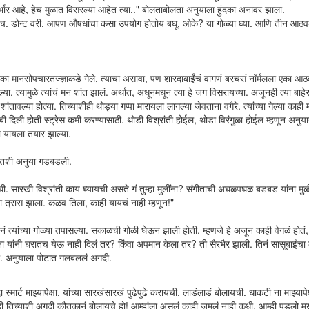
 गर्भार आहे, हेच मुळात विसरल्या आहेत त्या.." बोलताबोलता अनुयाला हुंदका अनावर झाला.
ं आहेच. डोन्ट वरी. आपण औषधांचा कसा उपयोग होतोय बघू. ओके? या गोळ्या घ्या. आणि तीन आठवड
 ते एका मानसोपचारतज्ज्ञाकडे गेले, त्याचा असावा, पण शारदाबाईंचं वागणं बरचसं नॉर्मलला एका 
या. त्यामुळे त्यांचं मन शांत झालं. अर्थात, अधूनमधून त्या हे जग विसरायच्या. अजूनही त्या बाहे
्या होत्या. तिच्याशीही थोड्या गप्पा मारायला लागल्या जेवताना वगैरे. त्यांच्या गेल्या काही मह
बी दिली होती स्ट्रेस कमी करण्यासाठी. थोडी विश्रांती होईल, थोडा विरंगुळा होईल म्हणून अनुया
ा यायला तयार झाल्या.
, तशी अनुया गडबडली.
सारखी विश्रांती काय घ्यायची असते गं तुम्हा मुलींना? संगीताची अघळपघळ बडबड यांना 
ा त्रास झाला. कळव तिला, काही यायचं नाही म्हणून!"
त्यांच्या गोळ्या तपासल्या. सकाळची गोळी घेऊन झाली होती. म्हणजे हे अजून काही वेगळं होतं
ांना यांनी घरातच येऊ नाही दिलं तर? किंवा अपमान केला तर? ती सैरभैर झाली. तिनं सासूबाईंचा
्या. अनुयाला पोटात गलबललं अगदी.
स्मार्ट माझ्यापेक्षा. यांच्या सारखंसारखं पुढेपुढे करायची. लाडंलाडं बोलायची. धाकटी ना माझ्यापे
ी तिच्याशी अगदी कौतुकानं बोलायचे हो! आम्हांला असलं काही जमलं नाही कधी. आम्ही पडलो मुख