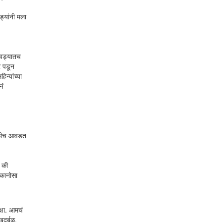
्यांनी मला
आठवड्यातच
र पडून
िन्यांच्या
नं
मुळीच आवडत
, की
 कानोसा
क्षा. आमचं
दुर्बळ.