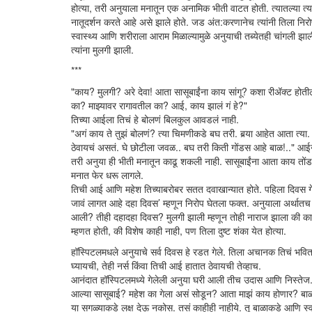
होत्या, तरी अनुयाला मनातून एक अनामिक भीती वाटत होती. त्यातल्या त
नातूदर्शन करते आहे असे झाले होते. जड अंत:करणानेच त्यांनी तिला निर
स्वास्थ्य आणि शरीराला आराम मिळाल्यामुळे अनुयाची तब्येतही चांगली झा
त्यांना मुलगी झाली.
***
"काय? मुलगी? अरे देवा! आता सासूबाईंना काय सांगू? कशा रीअ‍ॅक्ट होतील
का? माझ्यावर रागावतील का? आई, काय झालं गं हे?"
तिच्या आईला तिचं हे बोलणं बिलकुल आवडलं नाही.
"अगं काय ते तुझं बोलणं? त्या चिमणीकडे बघ तरी. बर्‍या आहेत आता त्या
ठेवायचं असतं. घे छोटीला जवळ.. बघ तरी किती गोंडस आहे बाळ!.." आई
तरी अनुया ही भीती मनातून काढू शकली नाही. सासूबाईंना आता काय तों
मनात फेर धरू लागले.
तिची आई आणि महेश तिच्याबरोबर सतत दवाखान्यात होते. पहिला दिवस गेल
जावं लागत आहे दहा दिवस’ म्हणून निरोप घेतला फक्त. अनुयाला अर्थातच 
आली? तीही दहादहा दिवस? मुलगी झाली म्हणून तोही नाराज झाला की 
म्हणत होती, की विशेष काही नाही, पण तिला दुष्ट शंका येत होत्या.
हॉस्पिटलमधले अनुयाचे सर्व दिवस हे रडत गेले. तिला अचानक तिचं भवित
घ्यायची, तेही नर्स किंवा तिची आई हातात ठेवायची तेव्हाच.
आनंदात हॉस्पिटलमध्ये गेलेली अनुया घरी आली तीच उदास आणि निस्तेज. ब
आल्या सासूबाई? महेश का गेला असं सोडून? आता माझं काय होणार? बाळा
या सगळ्याकडे लक्ष देऊ नकोस. तसं काहीही नाहीये. तू बाळाकडे आणि स