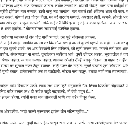
ॅक्टिव्ह आहेत. रोज फिरायला जातात. तब्येत ठणठणीत. बीपीची गोळीही आत्ता पाच वर्षांपूर्वी ल
्रीचे झोपेतच मला म्हणाले, डावी बाजू जड लागतेय. मला वाटलं हार्ट अ‍ॅटॅकच आला की काय. त्
 नव्हतं. महेशनं हात चोळून दिला. मग बरं वाटतंय म्हणाले. अपरात्र होती. म्हणले, झोपतो आत
काय ओठ एका बाजूला कललेले, डोळे काहीतरी विचित्रच. हातही वाकडा झालेला.. डावा. फार घ
. ते अपंग झालेच.." बोलताबोलता शारदाबाई उत्तेजित झाल्या.
समोरच्या ग्लासमधलं दोन घोट पाणी प्यायलं. त्या पुढे सांगायला लागल्या.
्हते पाहिले आम्ही. तापबिप असला तर किरकोळ. पण हे असलं दुखणं म्हणजे काय हो... मला तर दु
ला एक मुलगी आली. मग आठ दिवसांनी तिनं सांगितलं, की तुम्ही करून घ्या. म्हणजे तेही काम आ
ापाशीच. अंथरुणातच ना सगळं. तुम्हांलातर माहीतच आहे. तुम्ही डॉक्टर आहात. सुरुवातीला हे क
िणार नाहीत. व्यायाम करणार नाहीत. आमच्या खोलीत टीव्ही बसवून घेतला. तो पाहणार नाहीत
 बोललं तर शून्यात नजर ठेवून बघतात. काही उत्तर देत नाहीत. नुसते पडलेत एका कोपर्‍यात. आ
की तुम्ही बघाल. डॉक्टरसाहेब करा हो काहीतरी. सोडवा मला यातून. बघवत नाही मला त्यांच्याकडे.
पाहिलं आणि विचारात पडले. त्यांचं लक्ष आता कुठे अनुयाकडे गेलं. तिच्या थिजलेला चेहर्‍याकडे
िनिटं बाहेर बसाल का? ही फाईल राहूदे माझ्याकडे, मी देतो पाहून हं..."
ाल्या होत्या. त्यांनी फक्त मान डोलावली आणि त्या बाहेर निघून गेल्या.
 ओरडलीच. "माझे सासरे एक्स्पायर झालेत तीन महिन्यांपूर्वीच..."
ाच शंका आली. आता तुम्ही मला पहिल्यापासून सांगा जरा. या सर्रास असा खरंखोट्याचा मेळ घाल