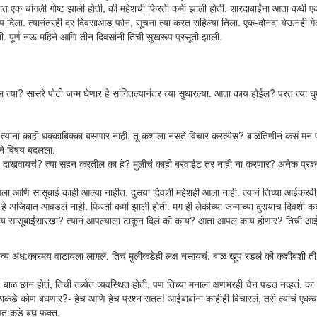
्यात एक चांगली गोष्ट झाली होती, की महेशची फिरती कमी झाली होती. शारदाबाईंना आता कधी ए
ोप दिला. त्यानंतरही दर दिवसाआड फोन, सूचना त्या करत राहिल्या तिला. एक-दोनदा येऊनही गेल
ली. पूर्ण नऊ महिने आणि तीन दिवसांनी तिची सुखरूप प्रसूती झाली.
 त्या? सासरे पोटी जन्म घेणार हे सांगितल्यानंतर त्या सुधारल्या. आता काय होईल? परत त्या घु
. त्यांना काही धक्काबिक्का बसणार नाही. तू कशाला नसते विचार करत्येस? बाळंतिणीनं कसं मन प
ने विषय बदलला.
ड दाखवायचं? त्या सहन करतील का हे? मुलीचं काही बरंवाईट तर नाही ना करणार? अनेक प्रश्न
ा आणि सासूबाई काही आल्या नाहीत. दुसर्‍या दिवशी महेशही आला नाही. त्यानं तिच्या आईकरव
हे अजिबात आवडलं नाही. फिरती कमी झाली होती. मग ही लेकीच्या जन्माच्या दुसर्‍याच दिवशी 
काय सासूबाईंसारखा? त्यानं आपल्याला टाकून दिलं की काय? आता आपलं काय होणार? तिची 
व्य अंध:कारमय वाटायला लागलं. तिचं मुलीकडेही लक्ष नसायचं. बाळ खूप रडलं की कशीबशी ती 
ाळ छान होतं, तिची तब्येत व्यवस्थित होती, पण तिच्या मनाला क्षणभरही चैन पडत नव्हतं. का 
कडे कोण बघणार?- हेच आणि हेच प्रश्न सतत! आईबाबांना काहीही विचारलं, तरी त्यांचं एकच 
्वत:कडे बघ फक्त.