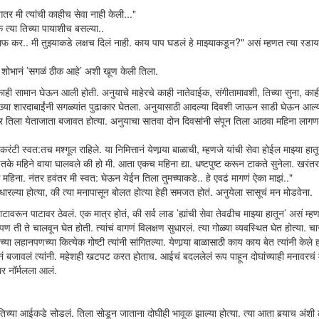
तर मी त्यांची काहीच सेवा नाही केली..."
त्या तिच्या पायाशीच बसल्या..
 माफ कर.. मी तुझ्याकडे लक्षच दिलं नाही. काय पाप घडलं हे माझ्याकडून?" असं म्हणत त्या रड
त शोभानं ’सगळं ठीक आहे’ अशी खूण केली तिला.
ाही सामान घेऊन आली होती. अनुयाचे माहेरचे काही नातेवाईक, संगीतामावशी, तिच्या सुना, काही
्या शारदाबाईंनी सगळ्यांत पुढाकार घेतला. अनुयासाठी आदल्या दिवशी जाऊन साडी घेऊन आल्य
तर तिला येताजाता बजावत होत्या. अनुयाचा सातवा दोन दिवसांनी संपून तिला आठवा महिना लागण
टी स्वत:तच मश्गूल राहिले. या निमित्तानं येणार्‍या बाळाची, म्हणजे यांची सेवा होईल माझ्या हा
के महिने वाया घालवले की हो मी. आता एकच महिना द्या. धष्टपुष्ट करून टाकते सुनेला. खरंतर
महिना. नंतर हवंतर मी स्वत: घेऊन येईन तिला तुमच्याकडे.. हे एवढं मागणं ऐका माझं.."
ारल्या होत्या, की त्या मनापासून बोलत होत्या हेही समजत होतं. अनुयेला सासूचं मन मोडवेना.
ाटावरून पाटावर ठेवलं. एक मात्र होतं, की सर्व लाड ’ह्यांची सेवा तेवढीच माझ्या हातून’ असं म
 ती ते चालवून घेत होती. त्यांचं वागणं विलक्षण सुधारलं. त्या गोळ्या व्यवस्थित घेत होत्या. च
लहानपणच्या कित्येक गोष्टी त्यांनी सांगितल्या. येणार्‍या बाळासाठी काय काय बेत त्यांनी केले हो
ं बजावलं त्यांनी. महेशही खटपट करत होताच. आईचं बदललेलं रूप पाहून दोघांच्याही मनावरचं
घर नॉर्मलला आलं.
े तिच्या आईकडे सोडलं. तिला सोडून जाताना दोघीही भावूक झाल्या होत्या. त्या आता बर्‍याच अंश