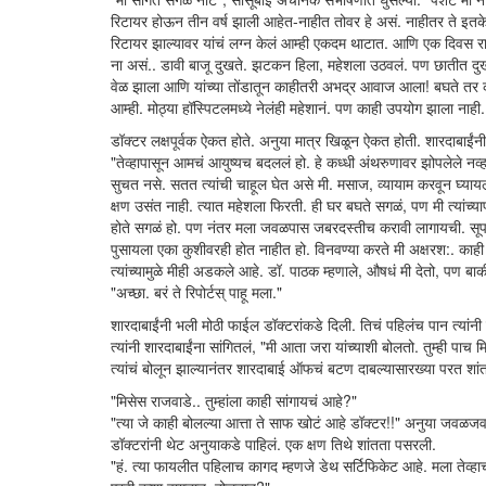
रिटायर होऊन तीन वर्ष झाली आहेत-नाहीत तोवर हे असं. नाहीतर ते इतके अ‍
रिटायर झाल्यावर यांचं लग्न केलं आम्ही एकदम थाटात. आणि एक दिवस रात
ना असं.. डावी बाजू दुखते. झटकन हिला, महेशला उठवलं. पण छातीत दुखत
वेळ झाला आणि यांच्या तोंडातून काहीतरी अभद्र आवाज आला! बघते तर 
आम्ही. मोठ्या हॉस्पिटलमध्ये नेलंही महेशानं. पण काही उपयोग झाला नाही
डॉक्टर लक्षपूर्वक ऐकत होते. अनुया मात्र खिळून ऐकत होती. शारदाबाईंनी 
"तेव्हापासून आमचं आयुष्यच बदललं हो. हे कध्धी अंथरुणावर झोपलेले नव
सुचत नसे. सतत त्यांची चाहूल घेत असे मी. मसाज, व्यायाम करवून घ्याय
क्षण उसंत नाही. त्यात महेशला फिरती. ही घर बघते सगळं, पण मी त्यांच्य
होते सगळं हो. पण नंतर मला जवळपास जबरदस्तीच करावी लागायची. सूप प
पुसायला एका कुशीवरही होत नाहीत हो. विनवण्या करते मी अक्षरश:. काही
त्यांच्यामुळे मीही अडकले आहे. डॉ. पाठक म्हणाले, औषधं मी देतो, पण बा
"अच्छा. बरं ते रिपोर्टस् पाहू मला."
शारदाबाईंनी भली मोठी फाईल डॉक्टरांकडे दिली. तिचं पहिलंच पान त्यांनी 
त्यांनी शारदाबाईंना सांगितलं, "मी आता जरा यांच्याशी बोलतो. तुम्ही पाच म
त्यांचं बोलून झाल्यानंतर शारदाबाई ऑफचं बटण दाबल्यासारख्या परत शांत झ
"मिसेस राजवाडे.. तुम्हांला काही सांगायचं आहे?"
"त्या जे काही बोलल्या आत्ता ते साफ खोटं आहे डॉक्टर!!" अनुया जवळजवळ
डॉक्टरांनी थेट अनुयाकडे पाहिलं. एक क्षण तिथे शांतता पसरली.
"हं. त्या फायलीत पहिलाच कागद म्हणजे डेथ सर्टिफिकेट आहे. मला तेव्ह