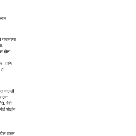
ायलाच
 गावातल्या
ा.
ार होता.
तून. आणि
 मी
्हणत चालली
ार ठाव
ते, हेही
 मोठं ओझंच
ी ठीक वाटत