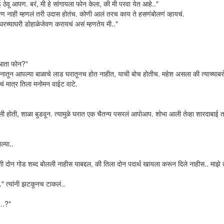
ई ठेवू आपण. बरं, मी हे सांगायला फोन केला, की मी परवा येत आहे.."
 नाही म्हणलं तरी उदास होतंच. कोणी आलं तरच काय ते हसणंबोलणं व्हायचं.
ं घरच्याघरी डोहाळेजेवण करायचं असं म्हणतेय मी.."
ू आता फोन?"
नातून आपल्या बाळाचे लाड घरातूनच होत नाहीत, याची बोच होतीच. महेश असला की त्याच्याबर
ं मात्र तिला मनोमन वाईट वाटे.
ी होती, शाळा बुडवून. त्यामुळे घरात एक चैतन्य पसरलं आपोआप. शोभा आली तेव्हा शारदाबाई
ल्या..
शी दोन गोड शब्द बोलली नाहीस याबद्दल, की तिला दोन पदार्थ खायला करून दिले नाहीस.. माझे
." त्यांनी झटकूनच टाकलं..
...?"