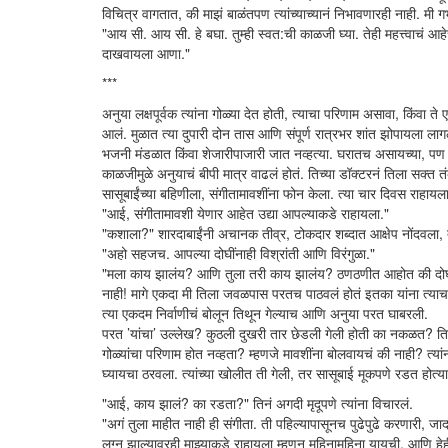
विचित्र वागतात, की माझं बाळंतपण त्यांच्याच्यानं निभावणारही नाही. मी
"आय सी. आय सी. हे बघा. तुम्ही स्वत:ची काळजी घ्या. तेही महत्त्वाच
दाखवायला आणा."
***
अनुया लक्षपूर्वक त्यांना गोळ्या देत होती, त्याचा परिणाम असावा, किंवा
आलं. मुळात त्या दुपारी दोन तास आणि संपूर्ण रात्रभर शांत झोपायला लागल्
भजनी मंडळात किंवा शेजारीपाजारी जात नव्हत्या. घरातच असायच्या, पण शांतावल
काळजीमुळे अनुयाचं बीपी मात्र वाढलं होतं. तिच्या डॉक्टरनं तिला सक्त तं
सासूबाईंच्या बहिणीला, संगीतामावशींना फोन केला. त्या चार दिवस राहायल
"आई, संगीतामावशी येणार आहेत उद्या आपल्याकडे राहायला."
"कशाला?" शारदाबाईंनी अचानक तीव्र, टोकदार शब्दात आक्षेप नोंदवला
"अहो सहजच. आपल्या दोघींनाही विश्रांती आणि विरंगुळा."
"मला काय झालंय? आणि तुला तरी काय झालंय? ठणठणीत आहोत की दोघी. 
नाही! मागे एकदा मी तिला जवळपास परतच पाठवलं होतं इतका यांना त्याच
त्या एकदम निर्वाणीचं बोलून तिथून गेल्याच आणि अनुया परत घाबरली.
परत ’यांचा’ उल्लेख? कुठली दुखरी तार छेडली गेली होती का नकळत? तिनं 
गोळ्यांचा परिणाम होत नव्हता? म्हणजे मावशींना बोलवायचं की नाही? त्य
घ्यायचा ठरवला. त्यांच्या खोलीत ती गेली, तर सासूबाई मूकपणे रडत होत
"आई, काय झालं? का रडता?" तिनं अगदी मृदूपणे त्यांना विचारलं.
"अगं तुला माहीत नाही ही संगीता. ती पहिल्यापासूनच पुढेपुढे करणारी, जादा 
लग्न झाल्यावरही माझ्याकडे राहायला म्हणून महिनामहिना यायची. आणि हेह