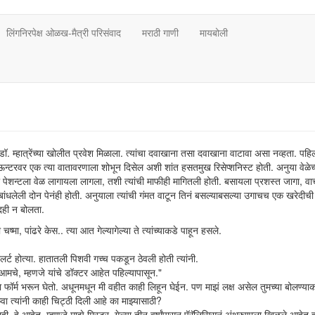
लिंगनिरपेक्ष ओळख-मैत्री परिसंवाद
मराठी गाणी
मायबोली
 डॉ. म्हात्रेंच्या खोलीत प्रवेश मिळाला. त्यांचा दवाखाना तसा दवाखाना वाटावा असा नव्हता. पहिल
 काऊन्टरवर एक त्या वातावरणाला शोभून दिसेल अशी शांत हसतमुख रिसेप्शनिस्ट होती. अनुया वेळे
ा पेशन्टला वेळ लागायला लागला, तशी त्यांची माफीही मागितली होती. बसायला प्रशस्त जागा, व
ंधलेली दोन पेनंही होती. अनुयाला त्यांची गंमत वाटून तिनं बसल्याबसल्या उगाचच एक खरेदीची
दही न बोलता.
चष्मा, पांढरे केस.. त्या आत गेल्यागेल्या ते त्यांच्याकडे पाहून हसले.
्ट होत्या. हातातली पिशवी गच्च पकडून ठेवली होती त्यांनी.
मचे, म्हणजे यांचे डॉक्टर आहेत पहिल्यापासून."
 फॉर्म भरून घेतो. अधूनमधून मी वहीत काही लिहून घेईन. पण माझं लक्ष असेल तुमच्या बोलण्याकडे
ा त्यांनी काही चिट्ठी दिली आहे का माझ्यासाठी?
. हे आहेत, म्हणजे माझे मिस्टर. गेल्या तीन वर्षांपासून पॅरॅलिसिसनं अंथरुणाला खिळले आहेत ह