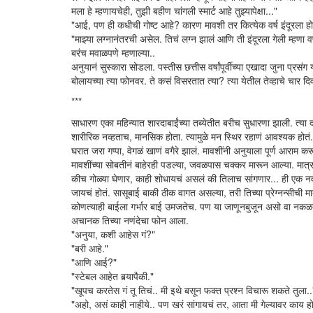
मला हे म्हणायचेही, तुझी बहीण चांगली स्मार्ट आहे तुझ्यापेक्षा..."
"आई, पण ही कधीची गोष्ट आहे? कारण मावशी तर कित्येक वर्ष इंदूरला हो
"माझ्या लग्नानंतरची असेल. तिचं लग्न झालं आणि ती इंदूरला गेली म्हणा वर
बरंच मवाळपणे म्हणाल्या..
अनुयानं सुस्कारा सोडला. पस्तीस छत्तीस वर्षांपूर्वीच्या एखादा जुना प
बोलायच्या त्या फोनवर. ते कसं विसरतात त्या? त्या येतील तेव्हाचे चार द
***
साधारण एका महिन्यात शारदाबाईंच्या तब्येतीत बरीच सुधारणा झाली. त्या दो
शारीरिक नव्हताच, मानसिक होता. त्यामुळे मन स्थिर रहाणं आवश्यक होतं. ग
घरात जरा गप्पा, वेगळं खाणं वगैरे झालं. मावशींनी अनुयाला पूर्ण आराम कर
मावशींच्या सोबतीनं बाहेरही पडल्या, जवळपास चक्कर मारून आल्या. मात्र
कीच गोळ्या घेणार, काही शोधायचं असलं की तिलाच सांगणार... ही एक 
जायचं होतं. सासूबाई बाकी ठीक वागत असल्या, तरी तिच्या प्रेग्नन्सीची
कोणत्याही बाईला गर्भार बाई उमजतेच. पण या जाणूनबुजून असो वा नकळत,
अचानक तिच्या नणंदेचा फोन आला.
"अनुया, कशी आहेस गं?"
"बरी आहे."
"आणि आई?"
"स्टेबल आहेत बर्‍यापैकी."
"खूपच करतेस गं तू तिचं.. मी इथे बसून फक्त प्रश्न विचारू शकते तुला
"अहो, असं काही नाहीये.. पण खरं सांगायचं तर, आता मी गेल्यावर काय ह