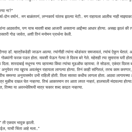
त्या ना?"
्षा-दोन वर्षानं.. मग बाळंतपणं, लग्नकार्य यांतच झाल्या भेटी.. मग राहायला आलीच नाही माझ्याकडे
्रसंग यांना आठवतोय, पण याच मावशी बाबा आजारी असताना आईंच्या आधार होत्या. असह्य झालं की त्
िवसतरी गोड जावेत, अशी तिनं मनोमन प्रार्थना केली.
नदा डॉ. म्हात्रेंकडेही जाऊन आल्या. त्यांनीही त्यांना थोडंफार समजावलं, त्यांचं ऐकून घेतलं.
ोळ्यांनी फरक पडत होता. मावशी येऊन गेल्या ते दिवस बरे गेले. महेशही त्या सुमारास घरी होता,
ू दिला. शारदाबाई मधूनच गप्प व्हायच्या किंवा त्यांचा मूडऑफ व्हायचा. ते सोडता, एकंदर दिवस बरे
 अनुयेवर त्या खूपच अवलंबून राहायला लागल्या होत्या. तिनं काही सांगितलं, तरच काम करणार, 
नवीच समस्या अनुयासमोर उभी राहिली होती. तिला सातवा कधीच लागला होता. आठवा लागायच्या 
 मात्र मुळीच दखल घेत नव्हत्या. तिचं आकारमान तर आता लपत नव्हतं, हालचाली मंदावल्या होत्य
 तिच्या या अवस्थेविषयी मात्र चकार शब्द काढत नव्हत्या.
.." ती एकदम भावूक झाली.
ोईल, याची चिंता आहे मला.."