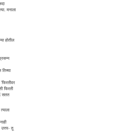
कदा
्या. मनाला
म्या होतील
्रसन्न
 तिच्या
ी ’फिरतीवर
कशी फिरती
आई सतत
त्याला
नाही
उत्तर- तू