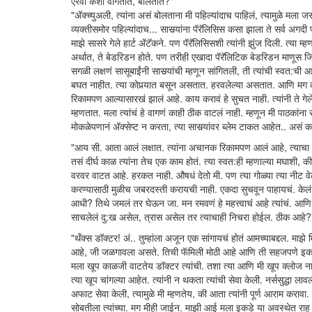
एरवी कशा वागतात, बोलतात?"
"अ‍ॅक्च्युअली, त्यांना असं बोलताना मी पहिल्यांदाच पाहिलं, त्यामुळे मल
व्यक्तीसमोर पहिल्यांदाच... सासर्‍यांना पॅरॅलिसिस कसा झाला ते सर्व अगदी
माझे सासरे गेले हार्ट अ‍ॅटॅकने. पण पॅरॅलिसिसशी त्यांनी झुंज दिली. त्या
अर्थात, ते बेडरिडन होते. पण तरीही एखादा पॅरॅलिटिक बेडरिडन माणूस 
सगळी लक्षणं सासूबाईंनी सासर्‍यांची म्हणून सांगितली, ती त्यांची स्वत:
बघत नाहीत. त्या कोपर्‍यात बसून असतात. हरवलेल्या असतात. आणि मग कध
रिकामपण आल्यासारखं झालं आहे. काय करावं हे सुचत नाही. त्यांनी ते गेले
म्हणतात. मला त्यांचं हे वागणं काही ठीक वाटलं नाही. म्हणून मी पाठकांना
मोकळेपणानं अ‍ॅक्सेप्ट न करता, त्या सासर्‍यांवर ब्लेम टाकत आहेत.. असं 
"आय सी. आता आलं लक्षात. त्यांना अचानक रिकामपण आलं आहे, त्याचा पर
तसं दीर्घ काळ त्यांना तेच एक काम होतं. त्या स्वत:ही म्हणाल्या मघाशी,
वरवर वाटत आहे. हरकत नाही. औषधं देतो मी. पण त्या गोळ्या त्या नीट वेळेवर
करण्यासाठी मुळीच जबरदस्ती करायची नाही. एकदा सुचवून पाहायचं. केलं का
आधी? तिथे जमलं तर घेऊन जा. मन रमवणं हे महत्त्वाचं आहे त्यांचं. आणि
साचलेलं दु:ख असेल, त्रास असेल तर त्याचाही निचरा होईल. ठीक आहे?
"थँक्स डॉक्टर! अं.. तुम्हांला अजून एक सांगायचं होतं आमच्याबद्दल. माझ
आहे, जी जळगावला असते. तिची फॅमिली मोठी आहे आणि ती सहजपणे इकडे य
मला खूप काळजी वाटतेय डॉक्टर त्यांची. तशा त्या आणि मी खूप क्लोज ना
त्या खूप चांगल्या आहेत. त्यांनी न थकता त्यांची सेवा केली. नर्ससुद्धा ला
अफाट सेवा केली, त्यामुळे मी म्हणतेय, की आता त्यांनी पूर्ण आराम कराव
सोबतीला त्यांच्या. मग मीही जाईन. माझी आई मला इकडे या अवस्थेत राहू 