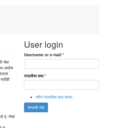
User login
Username or e-mail
*
ी गोष्ट
च्या आधीच
ाचायला
परवलीचा शब्द
*
 यादीही
नवीन परवलीचा शब्द मागवा
येण्याची नोंद
 हं, तेव्हा
ो ते.