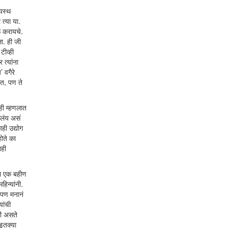
रयस्थ
 त्या या.
ळं करायचे.
ा. ही जी
टीव्ही
त्यांना
 वगैरे
ेत, पण ते
ही म्हणलात
ालंय असं
ाही उद्योग
होते का
ाही
ंना एक बहीण
िन्यांनी.
 पण मनानं
यांची
री असते
 इतक्या