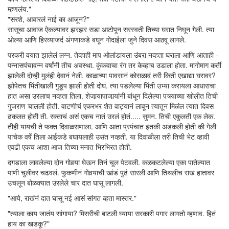
म्हणलंय."
"सरशे, आवारलं नाई का आजून?"
सासूचा आवाज ऐकल्यावर झरझर सडा आटोपून सरस्वती तिच्या घरात निघून गेली. त्या
ओल्या आणि हिरव्याजर्द अंगणाकडे बघून गोदाईला जुने दिवस आठवू लागले.
परकरी वयात झालेलं लग्न. तेव्हाही माप ओलांडायला उंबरा नव्हता घराला आणि आताही -
पन्नासपंचावन्न वर्षांनी तीच अवस्था. कुंकवाचा रंग तर केव्हाच उडाला होता. मागोमाग कर्ती
झालेली दोन्ही मुलंही देवानं नेली. काळाच्या पावसानं कोसळावं तरी किती एखाद्या घरावर?
झोपेतच भिंतीखाली गुडूप झाली होती दोघं. त्या पडलेल्या भिंती उभ्या करायला आधाराचा
हात असा उरलाच नव्हता तिला. शेजार्‍यापाजार्‍यांनी बांधून दिलेल्या पत्र्याच्या खोलीत तिची
गुजराण चालली होती. वाटणीचं एकरभर शेत वाट्यानं लावून त्यातून मिळंल त्यात दिवस
ढकलत होती ती. रक्ताचं असं एकच नातं उरलं होतं..... सुमन. तिची एकुलती एक लेक.
तीही यायची ते फक्त दिवाळसणाला. आणि आता प्रपंचात इतकी अडकली होती की गेली
पाचेक वर्षे तिला आईकडे बघायलाही उसंत नव्हती. या दिवाळीला तरी तिची भेट व्हावी
एवढी एकच आशा आज तिच्या मनात भिरभिरत होती.
दगडाला लावलेल्या दोन गोवर्‍या घेऊन तिनं चूल पेटवली. कळकटलेल्या एका पातेल्यात
पाणी चुलीवर चढवलं. फुकणीनं गोवर्‍याची खांडं पुढं सारली आणि तिथलीच राख हातावर
उचलून बोळक्यात उरलेले चार दात घासू लागली.
"आये, राखंनं दात घासू नई आसं सांगत व्हता मास्तर."
"त्याला काय जातंय सांगाया? मिसरीची बाटली घ्याया सरकारी पगार लागतो म्हणाव. हितं
हाय का खडकू?"