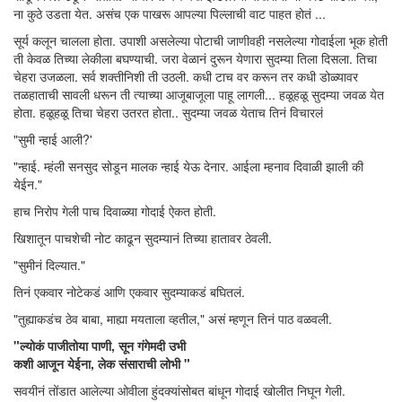
ना कुठे उडता येत. असंच एक पाखरू आपल्या पिल्लाची वाट पाहत होतं ...
सूर्य कलून चालला होता. उपाशी असलेल्या पोटाची जाणीवही नसलेल्या गोदाईला भूक होती
ती केवळ तिच्या लेकीला बघण्याची. जरा वेळानं दुरून येणारा सुदम्या तिला दिसला. तिचा
चेहरा उजळला. सर्व शक्तीनिशी ती उठली. कधी टाच वर करून तर कधी डोळ्यावर
तळहाताची सावली धरून ती त्याच्या आजूबाजूला पाहू लागली... हळूहळू सुदम्या जवळ येत
होता. हळूहळू तिचा चेहरा उतरत होता.. सुदम्या जवळ येताच तिनं विचारलं
"सुमी न्हाई आली?'
"न्हाई. म्हंली सनसुद सोडून मालक न्हाई येऊ देनार. आईला म्हनाव दिवाळी झाली की
येईन."
हाच निरोप गेली पाच दिवाळ्या गोदाई ऐकत होती.
खिशातून पाचशेची नोट काढून सुदम्यानं तिच्या हातावर ठेवली.
"सुमीनं दिल्यात."
तिनं एकवार नोटेकडं आणि एकवार सुदम्याकडं बघितलं.
"तुह्याकडंच ठेव बाबा, माह्या मयताला व्हतील," असं म्हणून तिनं पाठ वळवली.
"ल्योकं पाजीतोया पाणी, सून गंगेमदी उभी
कशी आजून येईना, लेक संसाराची लोभी "
सवयीनं तोंडात आलेल्या ओवीला हुंदक्यांसोबत बांधून गोदाई खोलीत निघून गेली.