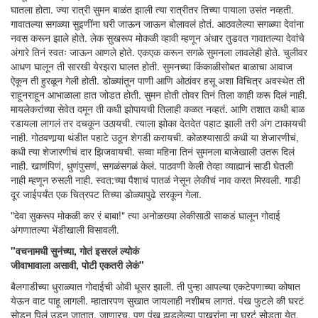
घातला होता. ज्या रात्री सुमन बाळंत झाली त्या रात्रीतर तिच्या पायाला उसंत नव्हती.
गावातल्या सगळ्या सुइणींना घरी जाऊन जाऊन बोलावलं होतं. आठवलेल्या सगळ्या देवांना
नवस करून झाले होते. लेक सुखरूप मोकळी व्हावी म्हणून अंधार तुडवत गावातल्या देवांचे
अंगारे तिनं स्वतः जाऊन आणले होते. एकएक करून सगळे सुमनला लावलेही होते. चुलीवर
आधण घालून ती सारखी येरझरा घालत होती. सुमनच्या किंकाळीसोबत बाळाचा आवाज
ऐकून ती हुरळून गेली होती. डोळ्यांतून पाणी आणि ओठांवर हसू अशा विचित्र अवस्थेत ती
राहूनराहून आभाळाला हात जोडत होती. सुमन होती तोवर तिनं तिला काही करू दिलं नाही.
मायलेकरांच्या सेवेत दमून ती कधी झोपायची तिलाही कळत नव्हतं. आणि तशात कधी बाळ
रडायला लागलं तर दचकून उठायची. त्याला झोका देतदेत पहाट झाली तरी अंग टाकायची
नाही. गोठवणार्‍या थंडीत पहाटे उठून शेगडी करायची. कोळश्यासाठी कधी या शेजारणीचं,
कधी त्या शेजारणीचं दार झिजवायची. सव्वा महिना तिनं सुमनला बाजेखाली उतरू दिलं
नाही. खाणंपिणं, धुणंपुसणं, सगळंसगळं केलं. पाठवणी केली तेव्हा व्याह्यानं साडी घेतली
नाही म्हणून रुसली नाही. स्वत:च्या पैशाचं पातळं नेसून लेकीचं नाव करत मिरवली. गाडी
दूर जाईपर्यंत एक चित्रपट तिच्या डोळ्यापुढे सरकून गेला.
"देवा सुकरूप मोकळी कर रं बाबा!" त्या अनोळख्या लेकीसाठी साकडं घालून गोदाई
अंगणातल्या भेंडीखाली विसावली.
"वचनामधी सुनंच्या, गोतं इसरलं ल्योकं
जीवाभावाला असावी, पोटी एकतरी लेकं"
बैलगाडीच्या धुराळ्यात गोदाईची ओवी धूसर झाली. ती पुन्हा आपल्या एकटेपणाच्या कोषात
येऊन वाट पाहू लागली. म्हातारपण सुखात जायलाही नशीबच लागतं. पंख फुटले की घरटं
सोडून पिलं उडून जातात. जाणारच. पण पंख झडलेल्या पाखरांना ना घरटं सोडता येत,