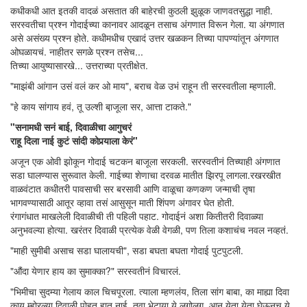
कधीकधी आत इतकी वादळं असतात की बाहेरची कुठली झुळूक जाणवतसुद्धा नाही.
सरस्वतीचा प्रश्न गोदाईच्या कानावर आदळून तसाच अंगणात विरून गेला. या अंगणात
असे असंख्य प्रश्न होते. कधीमधीच एखादं उत्तर खळकन तिच्या पापण्यांतून अंगणात
ओघळायचं. नाहीतर सगळे प्रश्न तसेच...
तिच्या आयुष्यासारखे... उत्तराच्या प्रतीक्षेत.
"माझंबी आंगान उसं वलं कर ओ माय", बराच वेळ उभं राहून ती सरस्वतीला म्हणाली.
"हे काय सांगाय हवं, तू उल्शी बा़जूला सर, आत्ता टाकते."
"सनामधी सनं बाई, दिवाळीचा आगुचरं
राहू दिला नाई कुटं सांदी कोपर्‍याला केरं"
अजून एक ओवी झोकून गोदाई चटकन बाजूला सरकली. सरस्वतीनं तिच्याही अंगणात
सडा घालण्यास सुरूवात केली. गाईच्या शेणाचा दरवळ मातीत झिरपू लागला.रखरखीत
वाळवंटात कधीतरी पावसाची सर बरसावी आणि वाळूचा कणकण जन्माची तृषा
भागवण्यासाठी आतूर व्हावा तसं आसुसून माती शिंपण अंगावर घेत होती.
रंगागंधात माखलेली दिवाळीची ती पहिली पहाट. गोदाईनं अशा कितीतरी दिवाळ्या
अनुभवल्या होत्या. खरंतर दिवाळी प्रत्येक वेळी वेगळी, पण तिला कशाचंच नवल नव्हतं.
"माही सुमीबी असाच सडा घालायची", सडा बघता बघता गोदाई पुटपुटली.
"औंदा येणार हाय का सुमाक्का?" सरस्वतीनं विचारलं.
"भिमीचा सुदम्या गेलाय काल चिचपूरला. त्याला म्हणलंय, तिला सांग बाबा, का माह्या दिवा
काय म्होरल्या दिवाळी पोहत र्‍हात नाई. तवा भेटाया ये लगोलग. आन येता येता घेऊनच ये