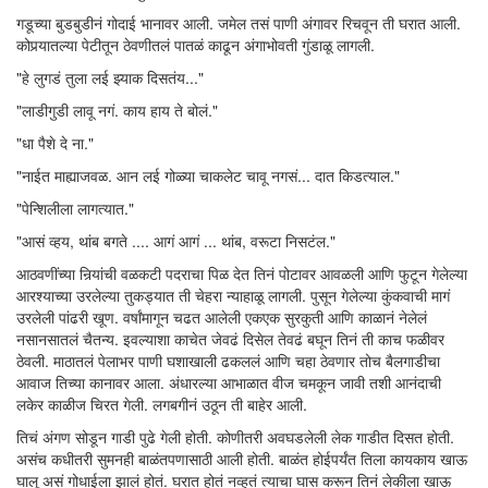
गडूच्या बुडबुडीनं गोदाई भानावर आली. जमेल तसं पाणी अंगावर रिचवून ती घरात आली.
कोपर्‍यातल्या पेटीतून ठेवणीतलं पातळं काढून अंगाभोवती गुंडाळू लागली.
"हे लुगडं तुला लई झ्याक दिसतंय..."
"लाडीगुडी लावू नगं. काय हाय ते बोलं."
"धा पैशे दे ना."
"नाईत माह्याजवळ. आन लई गोळ्या चाकलेट चावू नगसं... दात किडत्याल."
"पेन्शिलीला लागत्यात."
"आसं व्हय, थांब बगते .... आगं आगं ... थांब, वरूटा निसटंल."
आठवणींच्या निर्‍यांची वळकटी पदराचा पिळ देत तिनं पोटावर आवळली आणि फुटून गेलेल्या
आरश्याच्या उरलेल्या तुकड्यात ती चेहरा न्याहाळू लागली. पुसून गेलेल्या कुंकवाची मागं
उरलेली पांढरी खूण. वर्षांमागून चढत आलेली एकएक सुरकुती आणि काळानं नेलेलं
नसानसातलं चैतन्य. इवल्याशा काचेत जेवढं दिसेल तेवढं बघून तिनं ती काच फळीवर
ठेवली. माठातलं पेलाभर पाणी घशाखाली ढकललं आणि चहा ठेवणार तोच बैलगाडीचा
आवाज तिच्या कानावर आला. अंधारल्या आभाळात वीज चमकून जावी तशी आनंदाची
लकेर काळीज चिरत गेली. लगबगीनं उठून ती बाहेर आली.
तिचं अंगण सोडून गाडी पुढे गेली होती. कोणीतरी अवघडलेली लेक गाडीत दिसत होती.
असंच कधीतरी सुमनही बाळंतपणासाठी आली होती. बाळंत होईपर्यंत तिला कायकाय खाऊ
घालू असं गोधाईला झालं होतं. घरात होतं नव्हतं त्याचा घास करून तिनं लेकीला खाऊ