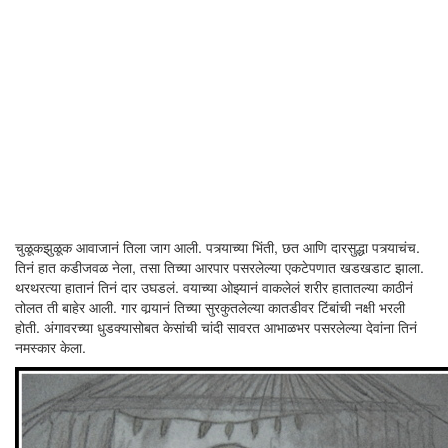
चुळूकझुळूक आवाजानं तिला जाग आली. पत्र्याच्या भिंती, छत आणि दारसुद्धा पत्र्याचंच.
तिनं हात कडीजवळ नेला, तसा तिच्या आरपार पसरलेल्या एकटेपणात खडखडाट झाला.
थरथरत्या हातानं तिनं दार उघडलं. वयाच्या ओझ्यानं वाकलेलं शरीर हातातल्या काठीनं
तोलत ती बाहेर आली. गार वार्‍यानं तिच्या सुरकुतलेल्या कातडीवर टिंबांची नक्षी भरली
होती. अंगावरच्या धुडक्यासोबत केसांची चांदी सावरत आभाळभर पसरलेल्या देवांना तिनं
नमस्कार केला.