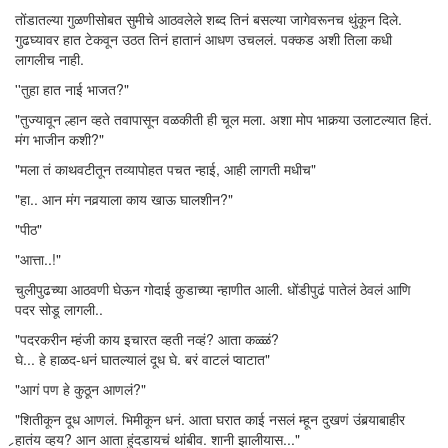
तोंडातल्या गुळणीसोबत सुमीचे आठवलेले शब्द तिनं बसल्या जागेवरूनच थुंकून दिले.
गुढघ्यावर हात टेकवून उठत तिनं हातानं आधण उचललं. पक्कड अशी तिला कधी
लागलीच नाही.
''तुहा हात नाई भाजत?"
"तुज्यावून ल्हान व्हते तवापासून वळकीती ही चूल मला. अशा मोप भाकर्‍या उलाटल्यात हितं.
मंग भाजीन कशी?"
"मला तं काथवटीतून तव्यापोहत पचत न्हाई, आही लागती मधीच"
"हा.. आन मंग नवर्‍याला काय खाऊ घालशीन?"
"पीठ"
"आत्ता..!"
चुलीपुढच्या आठवणी घेऊन गोदाई कुडाच्या न्हाणीत आली. धोंडीपुढं पातेलं ठेवलं आणि
पदर सोडू लागली..
"पदरकरीन म्हंजी काय इचारत व्हती नव्हं? आता कळ्ळं?
घे... हे हाळद-धनं घातल्यालं दूध घे. बरं वाटलं प्वाटात"
"आगं पण हे कुठून आणलं?"
"शितीकून दूध आणलं. भिमीकून धनं. आता घरात काई नसलं म्हून दुखणं उंबर्‍याबाहीर
र्‍हातंय व्हय? आन आता हुंदडायचं थांबीव. शानी झालीयास..."