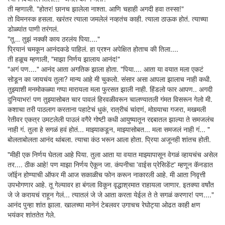
ती म्हणाली. "होतर! छानच झालेला नाश्ता. आणि चहाही अगदी हवा तस्सा!"
तो विमनस्क हसला. खरंतर त्याला जमलेलं नव्हतंच काही. त्याला ठाऊक होतं. त्याच्या
डोळ्यांत पाणी तरंगलं.
"तू... तुझं नक्की काय ठरलंय पिया...."
प्रियानं चमकून आनंदकडे पाहिलं. हा प्रश्न अपेक्षित होताच की तिला....
ती हळूच म्हणाली, "माझा निर्णय झालाय आनंद!"
"अगं पण...." आनंद आता अगतिक झाला होता. "पिया.... आता या वयात मला एकटं
सोडून का जायचंय तुला? मान्य आहे मी चुकलो. संसार असा आपला झालाच नाही कधी.
तुझ्याशी मनमोकळ्या गप्पा मारायला मला फुरसत झाली नाही. हिंडलो फार आपण.. अगदी
दुनियाभर! पण तुझ्यासोबत चार पावलं हिरवळीवरून चालण्यातली गंमत विसरून गेलो मी.
कशाचा तरी पाठलाग करताना पहाटेचं धुकं, रात्रीचं चांदणं, मोगर्‍याचा गजरा, मखमली
रेतीवर एकत्र उमटलेली पाउलं वगैरे गोष्टी कधी आयुष्यातून रद्दबातल झाल्या ते समजलंच
नाही गं. तुला हे सगळं हवं होतं... माझ्याकडून, माझ्यासोबत... मला समजलं नाही गं... "
बोलताबोलता आनंद थांबला. त्याचा कंठ भरून आला होता. प्रिया अजूनही शांतच होती.
"मीही एक निर्णय घेतला आहे पिया. तुला आता या वयात माझ्यापासून वेगळं व्हायचंच असेल
तर.... ठीक आहे! पण माझा निर्णय ऐकून जा. कंपनीचा 'वाईस प्रेसिडेंट' म्हणून कॅनडात
जॉईन होण्याची ऑफर मी आज सकाळीच फोन करून नाकारली आहे. मी आता निवृत्ती
उपभोगणार आहे. तू गेल्यावर हा बंगला विकून वृद्धाश्रमात राहायला जाणार. इतक्या वर्षांत
जे जे करायचं राहून गेलं... त्यातलं जे जे आता करता येईल ते ते सगळं करणार! पण...."
आनंद पुन्हा शांत झाला. खालच्या मानेनं टेबलवर उगाचच रेघोट्या ओढत काही क्षण
भयंकर शांततेत गेले.