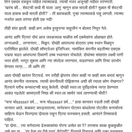
तिनं एकदम दचकून पाहिलं त्याच्याकडे. त्याची नजर अजूनही नदीवर तरंगणारी.
’खरंच की... शेवटची कधी मी याला ’आनू’ म्हणून हाक मारली होती? मुळात मी शेवटची
याला हाकच कधी मारली होती?’ - ती बावचळली. पुन्हा त्याच्याकडे पाहू लागली. त्याच्या
नजरेत आता तरंगत होती एक नदी!
तीही शांत झाली. काही क्षण असेच हुरहुरत्या चाहुलीनं न बोलता निघून गेले.
आनंद आणि प्रिया! दोघं आज जवळजवळ चाळीस वर्षं एकमेकांना ओळखत होते.
लग्नाआधी... लग्नानंतर... मिळून. दोघंही आपापल्या क्षेत्रात उच्च स्थान मिळवून
प्रतिष्ठित झालेले. दोघंही सॉफ्टवेअर इंजिनिअर. नामांकित कंपनीत बढतीच्या एकएक
पायर्‍या चढत आपापल्या ठिकाणी उच्च स्थानावर पोचलेले. दोघांच्या संसारांत लक्ष्मी पाणी
भरत होती. भरपूर सुबत्ता आणि त्या संपदेला जपण्यात, वाढवण्यात आणि तिचा उपभोग
घेण्यात व्यग्र.... ती आणि तो!
आता दोघंही खरंतर रिटायर्ड. पण तरीही झेपतंय तोवर काही ना काही काम करावं म्हणून
आनंद कंपनीत जायचाच. त्याची कंपनीतली पोझिशनच अशी की त्याला कोण रोखणार?
प्रियाने घरीच कन्सल्टन्सी चालू केलेली. दोघंही स्वतःला पूर्वीइतकेच व्यग्र ठेवण्यात
आकंठ गढलेले! कामाप्रती निष्ठा की स्वतःला सामोरं जावं लागण्याची भीती?
"चना चोsssssर गर्र्म.... चना चोsssssर गर्र्म...." हाक कानावर पडली तशी दोघंही
भानावर आले. कळकट कपड्यातल्या, मानेवरून पोटावर बांधलेल्या पोटलीत चनाचोरचं
साहित्य घेऊन फिरणार्‍या पोर्‍याला पाहून प्रिया फस्सकन् हसली. आनंदने तिच्याकडे
पाहिलं.
"हा पोर्‍या... त्या चणेवाल्या ढेरूकाकांचा पोरगा असेल का रे? तस्साच काळा कुळकुळीत
आहे बघ ना... ’रंग गेला तर पैसे परत’ कॅटेगरी!" प्रियाने विचारलं आणि पुन्हा फस्सकन