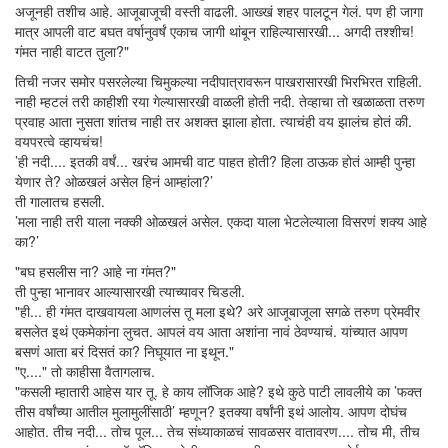
अजूनही तशीच आहे. आजूबाजूची वस्ती वाढली. आख्खं शहर पालटून गेलं. पण ही जागा
मात्र आपली वाट बघत वर्षानुवर्षं एकाच जागी थांबून राहिल्यासारखी... अगदी तश्शीच!
गंमत नाही वाटत तुला?"
तिची नजर समोर पसरलेल्या चिमुकल्या नदीपात्रावरून पाखरासारखी भिरभिरत राहिली.
नाही म्हटलं तरी काहीशी रया गेल्यासारखी वाळली होती नदी. तेव्हाचा तो खळाळता तरुण
प्रवाह आता नुसता शांतच नाही तर अशक्त झाला होता. त्याचंही वय झालंच होतं की.
वयपरत्वे व्हायचंच!
’ही नदी.... इतकी वर्षं... खरंच आमची वाट पाहत होती? हिला ठाऊक होतं आम्ही पुन्हा
येणार ते? ओळखलं असेल हिनं आम्हांला?’
ती गालातच हसली.
’मला नाही तरी याला नक्की ओळखलं असेल. एकदा याला भेटलेल्याला विसरणं शक्य आहे
का?’
"बघ हसलीस ना? आहे ना गंमत?"
ती पुन्हा भानावर आल्यासारखी त्याच्यावर चिडली.
"ही... ही गंमत दाखवायला आणलंस तू मला इथे? अरे आजूबाजूला सगळे तरुण प्रेमवीर
बसलेत इथं एकमेकांना लुचत. आपलं वय आता अशांना नावं ठेवण्याचं. यांच्यात आपण
बसणं आता बरं दिसतं का? निघूयात ना इथून."
"ए...." तो काहीसा वैतागलाच.
"कसली म्हातारी आहेस यार तू. हे काय लॉजिक आहे? इथे कुठे पाटी लावलीये का ’फक्त
तीस वर्षांच्या आतील मुलामुलींसाठी’ म्हणून? इतक्या वर्षांनी इथं आलोय. आपण दोघंच
आहोत. तीच नदी... तोच पूल... तेच संध्याकाळचं सावळसर वातावरण.... तोच मी, तीच