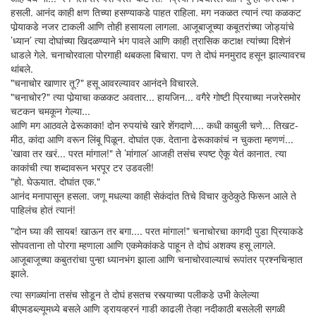
हसली. आनंद काही क्षण तिच्या हसण्याकडे पाहत राहिला. मग नकळत त्यानं त्या कळकट
पोर्‍याकडे नजर टाकली आणि तोही हसायला लागला. आजूबाजूच्या कबूतरांच्या जोड्यांचे
’ध्यान’ त्या दोघांच्या खिदळण्याने भंग पावले आणि काही त्रासिक कटाक्ष त्यांच्या दिशेनं
धाडले गेले. चनाचोरवाला पोरगाही थबकला बिचारा. पण ते दोघं मनमुराद हसून झाल्यावरच
थांबले.
"चनाचोर खाणार तू?" हसू आवरल्यावर आनंदने विचारले.
"चनाचोर?" त्या पोर्‍याचा कळकट अवतार... हायजिन... वगैरे गोष्टी प्रियाच्या नजरेसमोर
चटकन चमकून गेल्या...
आणि मग आठवले ढेरूकाका! दोन रुपयांचे खारे शेंगदाणे.... कधी काबुली चणे... तिखट-
मीठ, कांदा आणि वरून लिंबू पिळून. दोघांत एक. देताना ढेरूकाकांचं न चुकता म्हणणं...
’खावा तर खरं... परत मांगाल!" ते ’मांगाल’ आजही तसंच स्पष्ट ऐकू येतं कानात. त्या
काकांची त्या शब्दावरून भरपूर टर उडवली!
"हो. घेऊयात. दोघांत एक."
आनंद मनापासून हसला. जणू मधल्या काही सेकंदांत तिचे विचार कुठेकुठे फिरून आले ते
पाहिलंच होतं त्यानं!
"दोन घ्या की सायब! खाऊन तर बगा.... परत मांगाल!" चनाचोरचा कागदी पुडा प्रियाकडे
सोपवताना तो पोरगा म्हणाला आणि एकमेकांकडे पाहून ते दोघं अशक्य हसू लागले.
आजूबाजूच्या कबुतरांचा पुन्हा ध्यानभंग झाला आणि चनाचोरवाल्याचं रूपांतर प्रश्नचिन्हात
झाले.
त्या सगळ्यांना तसंच सोडून ते दोघं हसतच रस्त्याच्या पलीकडे उभी केलेल्या
बीएमडब्ल्यूमध्ये बसले आणि ड्रायव्हरनं गाडी काढली तेव्हा नदीकाठी बसलेली सगळी