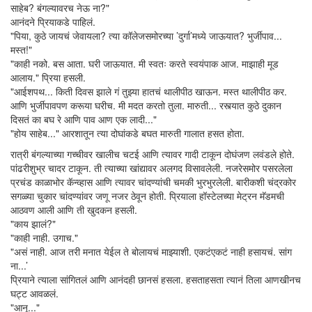
साहेब? बंगल्यावरच नेऊ ना?"
आनंदने प्रियाकडे पाहिलं.
"पिया, कुठे जायचं जेवायला? त्या कॉलेजसमोरच्या ’दुर्गा’मध्ये जाऊयात? भुर्जीपाव...
मस्त!"
"काही नको. बस आता. घरी जाऊयात. मी स्वतः करते स्वयंपाक आज. माझाही मूड
आलाय." प्रिया हसली.
"आईशपथ... किती दिवस झाले गं तुझ्या हातचं थालीपीठ खाऊन. मस्त थालीपीठ कर.
आणि भुर्जीपावपण करूया घरीच. मी मदत करतो तुला. मारुती... रस्त्यात कुठे दुकान
दिसतं का बघ रे आणि पाव आण एक लादी..."
"होय साहेब..." आरशातून त्या दोघांकडे बघत मारुती गालात हसत होता.
रात्री बंगल्याच्या गच्चीवर खालीच चटई आणि त्यावर गादी टाकून दोघंजण लवंडले होते.
पांढरीशुभ्र चादर टाकून. ती त्याच्या खांद्यावर अलगद विसावलेली. नजरेसमोर पसरलेला
प्रचंड काळाभोर कॅन्व्हास आणि त्यावर चांदण्यांची चमकी भुरभुरलेली. बारीकशी चंद्रकोर
सगळ्या चुकार चांदण्यांवर जणू नजर ठेवून होती. प्रियाला हॉस्टेलच्या मेट्रन मॅडमची
आठवण आली आणि ती खुदकन हसली.
"काय झालं?"
"काही नाही. उगाच."
"असं नाही. आज तरी मनात येईल ते बोलायचं माझ्याशी. एकटंएकटं नाही हसायचं. सांग
ना...’
प्रियाने त्याला सांगितलं आणि आनंदही छानसं हसला. हसताहसता त्यानं तिला आणखीनच
घट्ट आवळलं.
"आनू..."