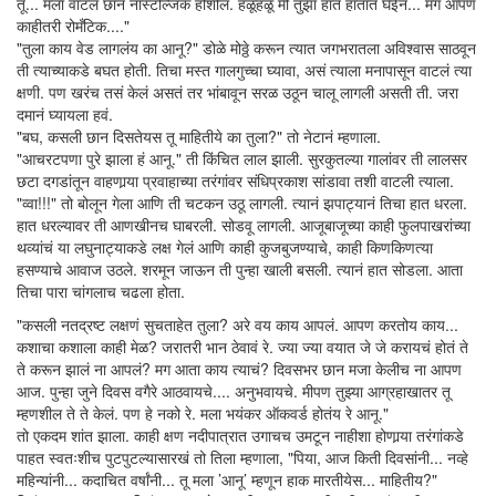
तू... मला वाटलं छान नॉस्टॅल्जिक होशील. हळूहळू मी तुझा हात हातात घेईन... मग आपण
काहीतरी रोमँटिक...."
"तुला काय वेड लागलंय का आनू?" डोळे मोठ्ठे करून त्यात जगभरातला अविश्वास साठवून
ती त्याच्याकडे बघत होती. तिचा मस्त गालगुच्चा घ्यावा, असं त्याला मनापासून वाटलं त्या
क्षणी. पण खरंच तसं केलं असतं तर भांबावून सरळ उठून चालू लागली असती ती. जरा
दमानं घ्यायला हवं.
"बघ, कसली छान दिसतेयस तू माहितीये का तुला?" तो नेटानं म्हणाला.
"आचरटपणा पुरे झाला हं आनू." ती किंचित लाल झाली. सुरकुतल्या गालांवर ती लालसर
छटा दगडांतून वाहणार्‍या प्रवाहाच्या तरंगांवर संधिप्रकाश सांडावा तशी वाटली त्याला.
"व्वा!!!" तो बोलून गेला आणि ती चटकन उठू लागली. त्यानं झपाट्यानं तिचा हात धरला.
हात धरल्यावर ती आणखीनच घाबरली. सोडवू लागली. आजूबाजूच्या काही फुलपाखरांच्या
थव्यांचं या लघुनाट्याकडे लक्ष गेलं आणि काही कुजबुजण्याचे, काही किणकिणत्या
हसण्याचे आवाज उठले. शरमून जाऊन ती पुन्हा खाली बसली. त्यानं हात सोडला. आता
तिचा पारा चांगलाच चढला होता.
"कसली नतद्रष्ट लक्षणं सुचताहेत तुला? अरे वय काय आपलं. आपण करतोय काय...
कशाचा कशाला काही मेळ? जरातरी भान ठेवावं रे. ज्या ज्या वयात जे जे करायचं होतं ते
ते करून झालं ना आपलं? मग आता काय त्याचं? दिवसभर छान मजा केलीच ना आपण
आज. पुन्हा जुने दिवस वगैरे आठवायचे.... अनुभवायचे. मीपण तुझ्या आग्रहाखातर तू
म्हणशील ते ते केलं. पण हे नको रे. मला भयंकर ऑकवर्ड होतंय रे आनू."
तो एकदम शांत झाला. काही क्षण नदीपात्रात उगाचच उमटून नाहीशा होणार्‍या तरंगांकडे
पाहत स्वतःशीच पुटपुटल्यासारखं तो तिला म्हणाला, "पिया, आज किती दिवसांनी... नव्हे
महिन्यांनी... कदाचित वर्षांनी... तू मला ’आनू’ म्हणून हाक मारतीयेस... माहितीय?"