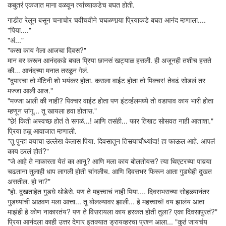
कबुतरं एकजात माना वळवून त्यांच्याकडेच बघत होती.
गाडीत रेलून बसून चनाचोर चवीचवीने चघळणार्‍या प्रियाकडे बघत आनंद म्हणाला....
"पिया...."
"अं..."
"कसा काय गेला आजचा दिवस?"
मान वर करून आनंदकडे बघत प्रिया छानसं खट्याळ हसली. ही अजूनही तशीच हसते
की... आनंदच्या मनात तरळून गेलं.
"दुपारचा तो मॅटिनी शो भयंकर होता. कसला वाईट होता तो पिक्चर! तेवढं सोडलं तर
मज्जा आली आज."
"मज्जा आली की नाही? पिक्चर वाईट होता पण इंटर्व्हलमध्ये तो वडापाव काय भारी होता
म्हणून सांगू... तू खायला हवा होतास."
"छे! किती अस्वच्छ होतं ते सगळं...! आणि तसंही... फार तिखट सोसवत नाही आताशा."
प्रिया हळू आवाजात म्हणाली.
"तू पुन्हा वयाचा उल्लेख केलास पिया. दिवसातून तिसर्‍याचौथ्यांदा! हा फाऊल आहे. आपलं
काय ठरलं होतं?"
"जे आहे ते नाकारता येतं का आनू? आणि मला काय बोलतोयस? त्या थिएटरच्या पायर्‍या
चढताना तुलाही धाप लागली होती चांगलीच. आणि दिवसभर फिरून आता गुडघेही दुखत
असतील. हो ना?"
"हो. दुखताहेत गुडघे थोडेसे. पण ते महत्त्वाचं नाही पिया.... दिवसभराच्या सोहळ्यानंतर
गुडघ्यांची आठवण मला आत्ता... तू बोलल्यावर झाली... हे महत्त्वाचं! वय झालंय आता
माझंही हे कोण नाकारतंय? पण ते विसरायला काय हरकत होती तुला? एका दिवसापुरतं?"
प्रिया आनंदला काही उत्तर देणार इतक्यात ड्रायव्हरचा प्रश्न आला... "कुठं जायचंय