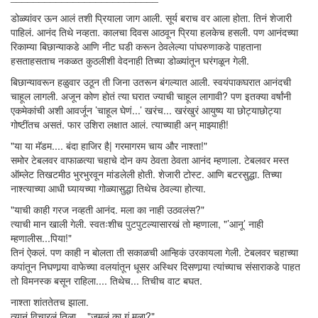
डोळ्यांवर ऊन आलं तशी प्रियाला जाग आली. सूर्य बराच वर आला होता. तिनं शेजारी
पाहिलं. आनंद तिथे नव्हता. कालचा दिवस आठवून प्रिया हलकेच हसली. पण आनंदच्या
रिकाम्या बिछान्याकडे आणि नीट घडी करून ठेवलेल्या पांघरुणाकडे पाहताना
हसताहसताच नकळत कुठलीशी वेदनाही तिच्या डोळ्यांतून घरंगळून गेली.
बिछान्यावरून हळुवार उठून ती जिना उतरून बंगल्यात आली. स्वयंपाकघरात आनंदची
चाहूल लागली. अजून कोण होतं त्या घरात ज्याची चाहूल लागावी? पण इतक्या वर्षांनी
एकमेकांची अशी आवर्जून ’चाहूल घेणं...’ खरंच... खरंखुरं आयुष्य या छोट्याछोट्या
गोष्टींतच असतं. फार उशिरा लक्षात आलं. त्याच्याही अन् माझ्याही!
"या या मॅडम.... बंदा हाजिर है| गरमागरम चाय और नाश्ता!"
समोर टेबलवर वाफाळत्या चहाचे दोन कप ठेवता ठेवता आनंद म्हणाला. टेबलवर मस्त
ऑम्लेट तिखटमीठ भुरभुरवून मांडलेली होती. शेजारी टोस्ट. आणि बटरसुद्धा. तिच्या
नाश्त्याच्या आधी घ्यायच्या गोळ्यासुद्धा तिथेच ठेवल्या होत्या.
"याची काही गरज नव्हती आनंद. मला का नाही उठवलंस?"
त्याची मान खाली गेली. स्वतःशीच पुटपुटल्यासारखं तो म्हणाला, "’आनू’ नाही
म्हणालीस...पिया!"
तिनं ऐकलं. पण काही न बोलता ती सकाळची आन्हिकं उरकायला गेली. टेबलवर चहाच्या
कपांतून निघणार्‍या वाफेच्या वलयांतून धूसर अस्थिर दिसणार्‍या त्यांच्याच संसाराकडे पाहत
तो विमनस्क बसून राहिला.... तिथेच... तिचीच वाट बघत.
नाश्ता शांततेतच झाला.
त्यानं विचारलं तिला... "जमलं का गं मला?"