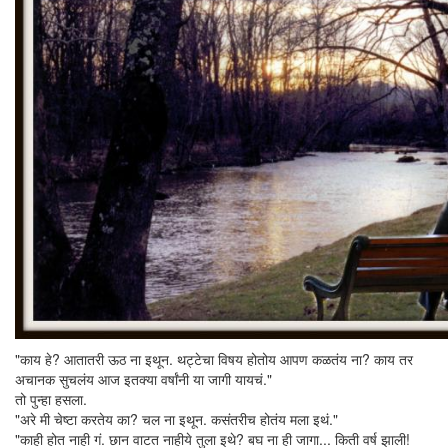
"काय हे? आतातरी ऊठ ना इथून. थट्टेचा विषय होतोय आपण कळतंय ना? काय तर
अचानक सुचलंय आज इतक्या वर्षांनी या जागी यायचं."
तो पुन्हा हसला.
"अरे मी चेष्टा करतेय का? चल ना इथून. कसंतरीच होतंय मला इथं."
"काही होत नाही गं. छान वाटत नाहीये तुला इथे? बघ ना ही जागा... किती वर्ष झाली!