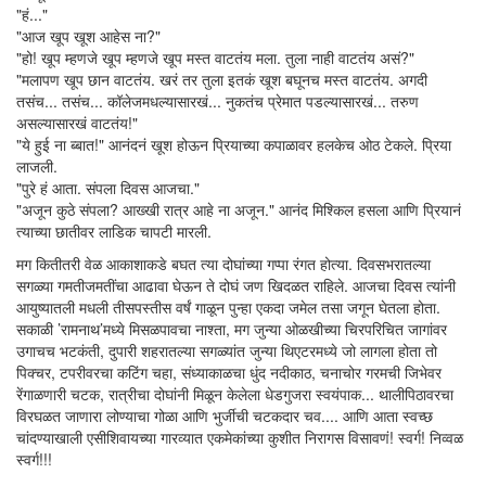
"हं..."
"आज खूप खूश आहेस ना?"
"हो! खूप म्हणजे खूप म्हणजे खूप मस्त वाटतंय मला. तुला नाही वाटतंय असं?"
"मलापण खूप छान वाटतंय. खरं तर तुला इतकं खूश बघूनच मस्त वाटतंय. अगदी
तसंच... तसंच... कॉलेजमधल्यासारखं... नुकतंच प्रेमात पडल्यासारखं... तरुण
असल्यासारखं वाटतंय!"
"ये हुई ना ब्बात!" आनंदनं खूश होऊन प्रियाच्या कपाळावर हलकेच ओठ टेकले. प्रिया
लाजली.
"पुरे हं आता. संपला दिवस आजचा."
"अजून कुठे संपला? आख्खी रात्र आहे ना अजून." आनंद मिश्किल हसला आणि प्रियानं
त्याच्या छातीवर लाडिक चापटी मारली.
मग कितीतरी वेळ आकाशाकडे बघत त्या दोघांच्या गप्पा रंगत होत्या. दिवसभरातल्या
सगळ्या गमतीजमतींचा आढावा घेऊन ते दोघं जण खिदळत राहिले. आजचा दिवस त्यांनी
आयुष्यातली मधली तीसपस्तीस वर्षं गाळून पुन्हा एकदा जमेल तसा जगून घेतला होता.
सकाळी ’रामनाथ’मध्ये मिसळपावचा नाश्ता, मग जुन्या ओळखीच्या चिरपरिचित जागांवर
उगाचच भटकंती, दुपारी शहरातल्या सगळ्यांत जुन्या थिएटरमध्ये जो लागला होता तो
पिक्चर, टपरीवरचा कटिंग चहा, संध्याकाळचा धुंद नदीकाठ, चनाचोर गरमची जिभेवर
रेंगाळणारी चटक, रात्रीचा दोघांनी मिळून केलेला धेडगुजरा स्वयंपाक... थालीपिठावरचा
विरघळत जाणारा लोण्याचा गोळा आणि भुर्जीची चटकदार चव.... आणि आता स्वच्छ
चांदण्याखाली एसीशिवायच्या गारव्यात एकमेकांच्या कुशीत निरागस विसावणं! स्वर्ग! निव्वळ
स्वर्ग!!!
__________________________