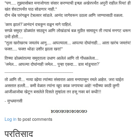
"पण.... तुझ्यासोबत मनाजोगता संसार करण्याची इच्छा अखेरपर्यंत अपुरी राहील पिया! ही
खंत शेवटापर्यंत पाठ सोडणार नाही."
दोन थेंब घरंगळून टेबलवर सांडले. आनंद जागेवरून उठला आणि जाण्यासाठी वळला.
’काय झालं?’आनंदनं दचकून वळून मागे पाहिलं.
सगळे समुद्र डोळ्यांत साठवून आणि लोखंडाचं बळ मुठीत सामावून ती त्याचं मनगट धरून
उभी होती....
"तुला खरोखरच जमलंय आनू.... आपल्याला... आपल्या दोघांनाही... आता खरंच जमतंय!
फक्त.... फक्त थोडा उशीर झाला खरा!"
तिच्या डोळ्यांतल्या समुद्राला उधाण आलेलं आणि तो गोंधळलेला...
’जमेल... आपल्या दोघांनाही जमेल... पुन्हा एकदा... डाव मांडूयात?’
____________________________
तो आणि ती... नव्या कोर्‍या त्यांच्या संसारात आता मनापासून रमले आहेत. जरा घाईत
असतात हल्ली... कमी वेळात त्यांना खूप काळ जगायचा आहे! नदीच्या काठी कुणी
आजीआजोबा खेटून बसलेले दिसले तुम्हांला तर हसू नका बरं कधी!!!
- मुग्धमानसी
Log in
to post comments
प्रतिसाद