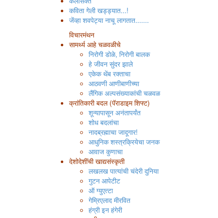
कलासक्त
कविता गेली खड्ड्यात...!
जेंव्हा शवपेट्या नाचू लागतात.......
विचारमंथन
सामर्थ्य आहे चळवळीचे
निरोगी डोळे, निरोगी बालक
हे जीवन सुंदर झाले
एकेक थेंब रक्ताचा
आठवणी आणीबाणीच्या
लैंगिक अल्पसंख्याकांची चळवळ
क्रांतिकारी बदल (पॅराडाइम शिफ्ट)
शून्यापासून अनंतापर्यंत
शोध बदलांचा
नादब्रह्माचा जादूगार!
आधुनिक शस्त्रक्रियेचा जनक
आवाज कुणाचा
देशोदेशींची खाद्यसंस्कृती
लखलख पात्यांची चंदेरी दुनिया
गुटन आपेटीट
ऑ ग्युएत्टा
गेम्रिएलाद मीरवित
हंग्री इन हंगेरी