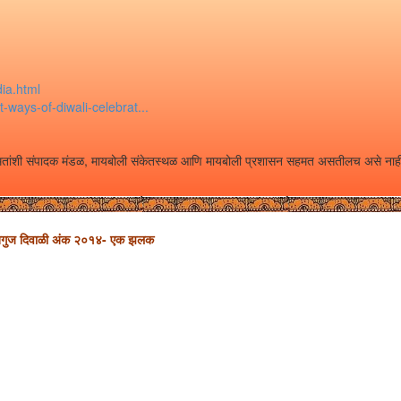
dia.html
-ways-of-diwali-celebrat...
ी व मतांशी संपादक मंडळ, मायबोली संकेतस्थळ आणि मायबोली प्रशासन सहमत असतीलच असे नाह
तगुज दिवाळी अंक २०१४- एक झलक