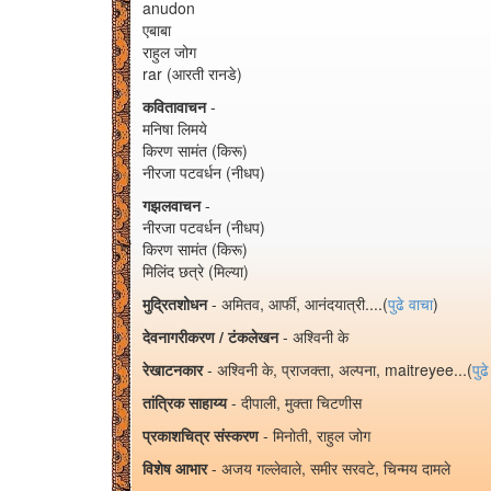
anudon
एबाबा
राहुल जोग
rar (आरती रानडे)
कवितावाचन
-
मनिषा लिमये
किरण सामंत (किरू)
नीरजा पटवर्धन (नीधप)
गझलवाचन
-
नीरजा पटवर्धन (नीधप)
किरण सामंत (किरू)
मिलिंद छत्रे (मिल्या)
मुद्रितशोधन
- अमितव, आर्फी, आनंदयात्री....(
पुढे वाचा
)
देवनागरीकरण / टंकलेखन
- अश्विनी के
रेखाटनकार
- अश्विनी के, प्राजक्ता, अल्पना, maitreyee...(
पुढ
तांत्रिक साहाय्य
- दीपाली, मुक्ता चिटणीस
प्रकाशचित्र संस्करण
- मिनोती, राहुल जोग
विशेष आभार
- अजय गल्लेवाले, समीर सरवटे, चिन्मय दामले