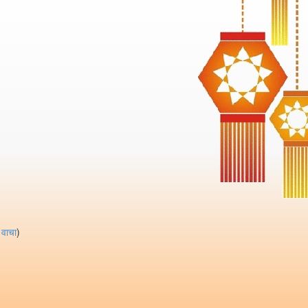
े वाचा
)