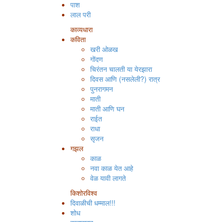
पाश
लाल परी
काव्यधारा
कविता
खरी ओळख
गोंदण
चिरंतन चालती या येरझारा
दिवस आणि (नसलेली?) रात्र
पुनरागमन
माती
माती आणि घन
राईत
राधा
सृजन
गझल
काळ
नवा काळ येत आहे
वेळ यावी लागते
किशोरविश्व
दिवाळीची धम्माल!!!
शोध