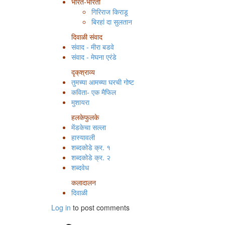
भारत-भारती
गिरिराज किराडू
बिरहां दा सुलतान
दिवाळी संवाद
संवाद - मीरा बडवे
संवाद - मेघना एरंडे
दृक्‌श्राव्य
तुमच्या आमच्या घरची गोष्ट
कविता- एक मैफिल
मुशायरा
हलकेफुलके
मेंडकेचा सल्ला
हास्यावली
शब्दकोडे क्र. १
शब्दकोडे क्र. २
शब्दवेध
कलादालन
दिवाळी
Log in
to post comments