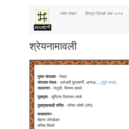
Skip
नवीन लेखन
हितगुज दिवाळी अंक २०१४
to
main
content
श्रेयनामावली
मुख्य संपादक
- पेशवा
संपादक मंडळ
- अरुंधती कुलकर्णी, आगाऊ.....(
पुढे वाचा
)
सल्लागार
- मंजूडी, चिन्मय दामले
मुखपृष्ठ
- सुप्रिया पैठणकर-काळे
मुखपृष्ठासाठी संगीत
- योगेश जोशी (योग)
कथावाचन
-
मोहना जोगळेकर
मनिषा लिमये