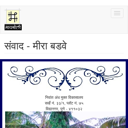
Skip
Toggl
to
naviga
main
content
संवाद - मीरा बडवे
निवांत अंध मुक्त विकासालय
सर्व्हे नं. ३३/१, प्लॉट नं. ७५
विद्यानगर, पुणे - ४११०३२