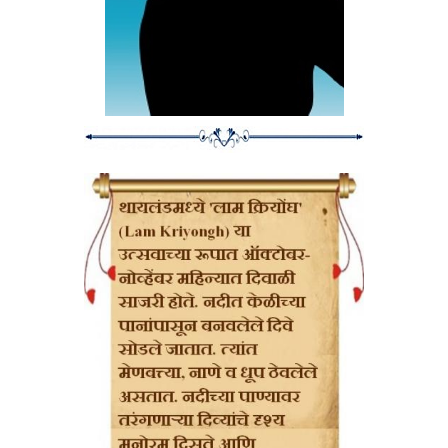
'निवांत'चा जन्म कसा झाला?
माझा नवरा, आनंद, दरवर्षी स्वत:च्या वाढदिवसाला पुण्यातल्या अंधशाळेला देणगी द्यायचा.
रक्तदान करायचा. एका वर्षी मी सहजच आनंदला म्हटलं, "तू अंधशाळेत देणगी द्यायला
जाणार आहेस ना? मीही येते यावेळी तुझ्याबरोबर". आनंद आणि मी अंधशाळेत गेलो. मी
शाळा निरखत उभी होते. इतक्यात एक लहानगा मला येऊन बिलगला. त्या चिमण्याची
घट्ट मिठी मला आजही आठवते, कारण ती मिठी मला आईपण देऊन गेली. जेमतेम
अडीच-तीन वर्षांचा असावा तो. या अफाट जगात आईवडिलांनी एकटं सोडलेल्या त्याला
दिसत काहीच नव्हतं. शाळेत इतकी मुलं असूनही एकटाच. माझ्या डोळ्यांतून पाण्याची धार
लागली. 'निवांत'चा जन्म या घटनेतून झाला.