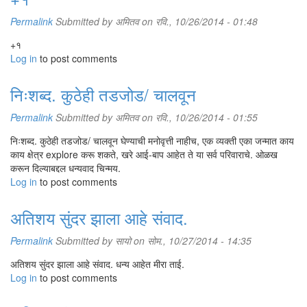
अंधमित्रांनी जगण्यातला रोजचा संघर्ष सोसण्याचं मला बळ दिलं. नवनवी शैक्षणिक
उपकरणं बनवण्याचं कसब मी तिथे आत्मसात केलं. कसल्याही कामाची लाज बाळगायची
Permalink
Submitted by
अमितव
on रवि., 10/26/2014 - 01:48
नाही, हे मी तिथे शिकले. शाळेतल्या मुलांनी मला ब्रेल लिपी शिकवली होती. खूप क्षमाशील
+१
वृत्तीनं त्यांनी मला शिकवलं.
Log in
to post comments
या विद्यार्थ्यांचं दहावीनंतर काय, हा प्रश्न मला छळायचा. त्यामुळे 'निवांत' सुरू करताना
आपण कोणासाठी आणि काय काम करायचं, याचा फारसा विचार करावा लागला नाही.
निःशब्द. कुठेही तडजोड/ चालवून
Permalink
Submitted by
अमितव
on रवि., 10/26/2014 - 01:55
निःशब्द. कुठेही तडजोड/ चालवून घेण्याची मनोवृत्ती नाहीच, एक व्यक्ती एका जन्मात काय
काय क्षेत्र explore करू शकते, खरे आई-बाप आहेत ते या सर्व परिवाराचे. ओळख
करून दिल्याबद्दल धन्यवाद चिन्मय.
Log in
to post comments
अतिशय सुंदर झाला आहे संवाद.
Permalink
Submitted by
सायो
on सोम., 10/27/2014 - 14:35
अतिशय सुंदर झाला आहे संवाद. धन्य आहेत मीरा ताई.
Log in
to post comments