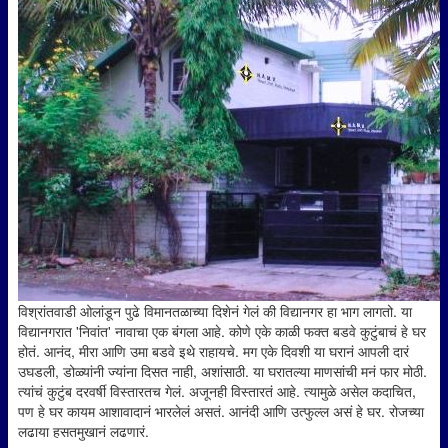
विश्रांतवाडी ओलांडून पुढे विमानतळाच्या दिशेनं गेलं की विद्यानगर हा भाग लागतो. या
विद्यानगरात 'निवांत' नावाचा एक बंगला आहे. कोणे एके काळी फक्त बडवे कुटुंबाचं हे घर
होतं. आनंद, मीरा आणि उमा बडवे इथे राहायचे. मग एके दिवशी या घरानं आपली दारं
उघडली, डोळ्यांनी ज्यांना दिसत नाही, अशांसाठी. या घरातल्या माणसांची मनं फार मोठी.
त्यांचं कुटुंब दरवर्षी विस्तारतच गेलं. अजूनही विस्तारतं आहे. त्यामुळे असेल कदाचित,
पण हे घर कायम आशावादानं भारलेलं असतं. आनंदी आणि उत्फुल्ल असं हे घर. रोजच्या
लढाया हसतमुखानं लढणारं.