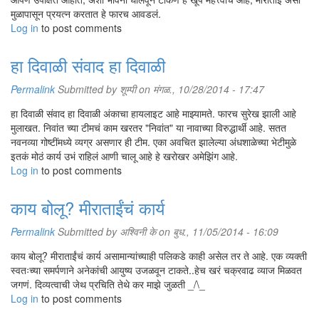
कसा मिळवायचा, त्यांना 'निवांत'चा फायदा कसा झाला, वेगवेगळ्या करिअरांमध्ये काय
मुळापासून प्रयत्न करतात हे फारच आवडलं.
आव्हानं असतात इत्यादी गोष्टींबद्दल सीनिअर विद्यार्थी आपले अनुभव सांगतात. संस्थेत
Log in
to post comments
पहिल्यांदाच येणार्‍या विद्यार्थ्यांची आर्थिक-कौटुंबिक-सामाजिक परिस्थिती, त्यांच्या
आवडीनिवडी, इच्छाआकांक्षा यांबद्दल मी त्यांच्याशी चर्चा करते, नोंदी घेते. ज्यांना
हा दिवाळी संवाद हा दिवाळी
परतायला घर आहे, ज्यांच्या गावात योग्य अशा शैक्षणिक सुविधा आहेत, त्या मुलांना मी
त्यांच्या कुटुंबीयांबरोबर राहूनच शिकण्याचा सल्ला देते. जिथली रोपं तिथेच उत्तम
Permalink
Submitted by
शूम्पी
on मंगळ., 10/28/2014 - 17:47
रुजतात. पुण्यात खाण्याराहण्याचे जरा हालच होतात. ज्या मुलांना घरचं पाठबळ नाही,
त्यांना 'निवांत'तर्फे आश्वासन दिलं जातं की, पैसे नाहीत, कुटुंब नाही म्हणून त्यांनी
हा दिवाळी संवाद हा दिवाळी अंकाचा हायलाइट आहे माझ्यामते. फारच सुरेख झाली आहे
स्वत:ला निराधार समजू नये; 'निवांत' हे त्यांचं नवं घर, नवं कुटुंब असणार आहे; इथे
मुलाखत. निवांत च्या टीमचं काम खरतर "निवांत" या नावाच्या विरुद्धार्थी आहे. सतत
त्यांना शिक्षण मिळेल. पैसे नाहीत, परवडत नाही, म्हणून कोणीही शिक्षण बंद करायचं
नवनव्या गोष्टींमध्ये व्यग्र असणार ही टीम. एका अवचित झालेल्या अंधशाळेच्या भेटीमुळे
नाही, हे मी प्रत्येकाला निक्षून सांगते. मुलांनी त्यांच्या इच्छांनुसार अभ्यासक्रम कसा
इतकं मोठं कार्य उभं राहिलं आणी चालू आहे हे खरोखर अमेझिंग आहे.
निवडावा, याचं मी मार्गदर्शन करते. ज्या अभ्यासक्रमांनंतर नोकरी मिळणार असेल, अशा
Log in
to post comments
अभ्यासक्रमांचा प्राधान्यानं विचार करा, हे मी त्यांना सांगते. 'निवांत'ची नवी बॅच दरवर्षी
अशाप्रकारे तयार होते.
काय बोलू? मीराताईंचं कार्य
ही मुलं दहावीच्या निकालाआधीच 'निवांत'मध्ये येतात का?
Permalink
Submitted by
अश्विनी के
on बुध., 11/05/2014 - 16:09
बाहेरगावची मुलं, इंग्रजी माध्यम नव्यानं घेणारी मुलं आणि पुण्यातली उत्साही मुलं
उन्हाळ्याच्या सुट्टीतच 'निवांत'मध्ये येतात. त्यांची शब्दसंपदा वाढवणं, त्यांना त्यांच्या
काय बोलू? मीराताईंचं कार्य असामान्यांच्याही पलिकडे काही असेल तर ते आहे. एक व्यक्ती
आवडत्या क्षेत्रांत, (उदाहरणार्थ, ज्युदो, नृत्य, चित्रकला, चॉकलेट तयार करणे)
स्वतःच्या समर्पणाने अनेकांची आयुष्य उजळवून टाकते..हेच खरं चक्रवाढ व्याज मिळवत
प्रशिक्षण देणं, असं या सुट्टीत चालतं. दहावीचा निकाल लागण्याआधीच 'निवांत' हे या
जगणं. दिव्यत्वाची जेथ प्रचिति तेथे कर माझे जुळती _/\_
मुलांचं घर बनतं. मुलं इथे छान रुळतात. आपल्याला दिसत नाही, या जगात आपलं कोणी
Log in
to post comments
नाही, यांमुळे त्यांनी वाईट वाटून घेणं थांबतं.