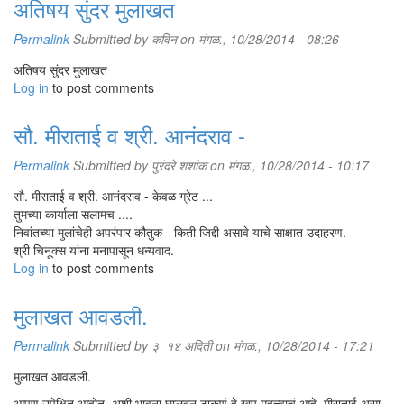
अतिषय सुंदर मुलाखत
Permalink
Submitted by
कविन
on मंगळ., 10/28/2014 - 08:26
अतिषय सुंदर मुलाखत
Log in
to post comments
सौ. मीराताई व श्री. आनंदराव -
Permalink
Submitted by
पुरंदरे शशांक
on मंगळ., 10/28/2014 - 10:17
दरवर्षी 'निवांत'ला दीडदोनशे मुलं येतात. संस्थेत प्रवेशाचे निकष काय?
'निवांत' ही शाळा नाही. हे कॉलेजही नाही. इथे येण्यासाठी रजिस्ट्रेशन करावं लागत
सौ. मीराताई व श्री. आनंदराव - केवळ ग्रेट ...
नाही. इथे प्रवेशपरीक्षा किंवा फी नाही. प्रवेशासाठी निकष कुठले? तर, विद्यार्थी दहावी
तुमच्या कार्याला सलामच ....
झालेला असावा, तो गरजवंत असावा. त्याला शिकण्याची पुरेपूर इच्छा असावी. हवे ते कष्ट
निवांतच्या मुलांचेही अपरंपार कौतुक - किती जिद्दी असावे याचे साक्षात उदाहरण.
उपसून आयुष्यात काहीतरी भरभक्कम करून दाखवण्याची जिद्द त्याच्या ठायी असली
श्री चिनूक्स यांना मनापासून धन्यवाद.
पाहिजे. शिवाय विद्यार्थी निर्व्यसनी असावा. महाराष्ट्रभरातून विद्यार्थी 'निवांत'मध्ये येतात
Log in
to post comments
आणि हे विद्यार्थी 'निवांत'शी जोडण्याचं काम इथून बाहेर पडलेले विद्यार्थीच करतात.
अकरावीतले विद्यार्थी दहावीच्या नव्या बॅचच्या विद्यार्थ्यांना 'निवांत'बद्दल खूप माहिती देतात.
मुलाखत आवडली.
दहावीच्या परीक्षेनंतर पुण्यातल्या चारही अंधशाळांमधले विद्यार्थी-विद्यार्थिनी आपापल्या
ज्युनियरांना घेऊन येतात. अंधशाळांचे मुख्याध्यापक आणि संचालकही विद्यार्थ्यांना
Permalink
Submitted by
३_१४ अदिती
on मंगळ., 10/28/2014 - 17:21
'निवांत'बद्दल माहिती देतात आणि बस भरभरून विद्यार्थी आमच्याकडे पाठवतात.
मुलाखत आवडली.
मनानं उभारी घेतली नाही, जिद्द नसेल तर दहावीनंतर आपण कसं दिशाहीन होऊ शकतो,
बाहेरच्या जगात आपण कसं वागायला हवं, सरकारी किंवा खाजगी होस्टेलांमध्ये प्रवेश
आपण उपेक्षित आहोत, अशी भावना घालवून टाकणं हे खूप महत्त्वाचं आहे, मीराताई असा