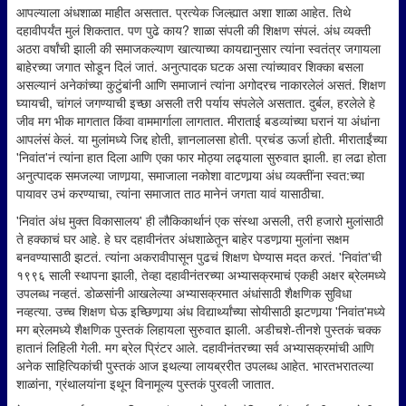
आपल्याला अंधशाळा माहीत असतात. प्रत्येक जिल्ह्यात अशा शाळा आहेत. तिथे
दहावीपर्यंत मुलं शिकतात. पण पुढे काय? शाळा संपली की शिक्षण संपलं. अंध व्यक्ती
अठरा वर्षांची झाली की समाजकल्याण खात्याच्या कायद्यानुसार त्यांना स्वतंत्र जगायला
बाहेरच्या जगात सोडून दिलं जातं. अनुत्पादक घटक असा त्यांच्यावर शिक्का बसला
असल्यानं अनेकांच्या कुटुंबांनी आणि समाजानं त्यांना अगोदरच नाकारलेलं असतं. शिक्षण
घ्यायची, चांगलं जगण्याची इच्छा असली तरी पर्याय संपलेले असतात. दुर्बल, हरलेले हे
जीव मग भीक मागतात किंवा वाममार्गाला लागतात. मीराताई बडव्यांच्या घरानं या अंधांना
आपलंसं केलं. या मुलांमध्ये जिद्द होती, ज्ञानलालसा होती. प्रचंड ऊर्जा होती. मीराताईंच्या
'निवांत'नं त्यांना हात दिला आणि एका फार मोठ्या लढ्याला सुरुवात झाली. हा लढा होता
अनुत्पादक समजल्या जाणार्‍या, समाजाला नकोशा वाटणार्‍या अंध व्यक्तींना स्वत:च्या
पायावर उभं करण्याचा, त्यांना समाजात ताठ मानेनं जगता यावं यासाठीचा.
'निवांत अंध मुक्त विकासालय' ही लौकिकार्थानं एक संस्था असली, तरी हजारो मुलांसाठी
ते हक्काचं घर आहे. हे घर दहावीनंतर अंधशाळेतून बाहेर पडणार्‍या मुलांना सक्षम
बनवण्यासाठी झटतं. त्यांना अकरावीपासून पुढचं शिक्षण घेण्यास मदत करतं. 'निवांत'ची
१९९६ साली स्थापना झाली, तेव्हा दहावीनंतरच्या अभ्यासक्रमाचं एकही अक्षर ब्रेलमध्ये
उपलब्ध नव्हतं. डोळसांनी आखलेल्या अभ्यासक्रमात अंधांसाठी शैक्षणिक सुविधा
नव्हत्या. उच्च शिक्षण घेऊ इच्छिणार्‍या अंध विद्यार्थ्यांच्या सोयीसाठी झटणार्‍या 'निवांत'मध्ये
मग ब्रेलमध्ये शैक्षणिक पुस्तकं लिहायला सुरुवात झाली. अडीचशे-तीनशे पुस्तकं चक्क
हातानं लिहिली गेली. मग ब्रेल प्रिंटर आले. दहावीनंतरच्या सर्व अभ्यासक्रमांची आणि
अनेक साहित्यिकांची पुस्तकं आज इथल्या लायब्ररीत उपलब्ध आहेत. भारतभरातल्या
शाळांना, ग्रंथालयांना इथून विनामूल्य पुस्तकं पुरवली जातात.