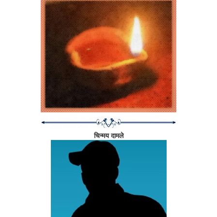
उभं राहता यावं यासाठी प्रयत्न केले जातात; मीरा बडवे यांना बाया कर्वे पुरस्कारासह
अनेक मानाचे पुरस्कार मिळाले आहेत', अशा पुस्तकी ओळखीपेक्षा खूप काही अधिक
असलेलं हे घर.
या घरातल्या आईशी, मीराताईंशी, मारलेल्या या गप्पा वाचण्याआधी एक महत्त्वाचं. या
घरातली माणसं रोज लढत असतात. गेली सतरा-अठरा वर्षं त्यांचा लढा सुरू आहे. या
मुलाखतीच्या प्रस्तावनेत आणि मुलाखतीतही 'निवांत'च्या यशोगाथेचं, इथल्या मुलांच्या
स्वयंपूर्णतेचं, त्यांच्यातल्या जबाबदार नागरिकाचं वर्णन प्रामुख्यानं आहे. पण 'निवांत'च्या
कथेची ही फक्त एक बाजू आहे. दुसरी आणि महत्त्वाची बाजू आहे ती अविरत आणि प्रचंड
संघर्षाची. आपल्या कल्पनेपलीकडचा हा संघर्ष आहे. जगण्यासाठीची, शिक्षण
मिळवण्यासाठीची ही लढाई अनेक पातळ्यांवर रोज लढली जाते. 'निवांत' कायम हसतमुख
असतं, म्हणून असेल कदाचित, पण ही लढाई कधी लोकांसमोर फारशी येत नाही. या
मुलाखतीतही ही लढाई क्वचितच दिसेल. कष्टांचे, मनस्तापांचे, अपमानांचे, अवहेलनांचे
उल्लेख या गप्पांमध्ये फारसे नाहीत.
चिन्मय दामले
'निवांत'च्या यशोगाथा सभोवतालच्या तिमिराला भेदून सर्वांना जगण्याचं बळ, जिद्द आणि
निकोप दृष्टी देतील, असा विश्वास वाटतो.