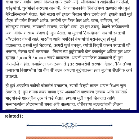
गेल्या सतरा वर्षांचा इथला निकाल शंभर टक्के आहे. लौकिकार्थानं आईवडील नसलेली,
गवंड्यांची, धुणंभांडी करणार्‍या आयांची, रिक्शाचालकांची 'निवांत'मध्ये राहणारी अंध मुलं
मेरिटलिस्टमध्ये येतात. गेली सतरा वर्षं इथला निकाल शंभर टक्के आहे. इथली काही मुलं
पीएच.डी.पर्यंत शिकली आहेत. काहींनी एम.फिल केलं आहे. कला, वाणिज्य, लॉ,
कॉम्प्यूटर सायन्स, लायब्ररी सायन्स, परदेशी भाषा, एम.एस.डब्ल्यू, बेकरी-कन्फेक्शनरी
अशा विविध शाखांचं शिक्षण ही मुलं घेतात. या मुलांची 'टेकव्हिजन' नावाची स्वत:ची
सॉफ्टवेअर कंपनी आहे. भारतीय आणि अमेरिकी कंपन्यांची प्रोजेक्ट्‌स्‌ ही मुलं
हाताळतात. इथली मुलं भेटकार्डं, कागदी फुलं बनवून, त्यांची विक्री करून स्वत:ची फी
भरतात, मेसचा खर्च भागवतात. 'निवांत'च्या कुटुंबातली दोन हजारांहून अधिक मुलं आज
दरमहा ८,००० ते ८०,००० रुपये कमवतात. आपली सामाजिक जबाबदारी ही मुलं
विसरलेले नाहीत. कमाईतला एक टक्का ते इतर समाजसेवी संस्थांना देतात. 'निवांत'च्या
कमावत्या विद्यार्थ्यांचा 'सो कॅन वी' क्लब आपल्या कुटुंबातल्या इतर मुलांचा शैक्षणिक खर्च
उचलतो.
ही मुलं अप्रतिम चवीची चॉकलेटं बनवतात, त्यांची विक्री करून आपलं शिक्षण सुरू
ठेवतात. ही मुलं शामक दावर यांच्या नृत्य अकादमीत पाश्चात्त्य नृत्याचं आणि शमाताई
भाट्यांकडे शास्त्रीय नृत्याचे धडे घेतात. इथल्या मुली ज्युदो शिकतात आणि
भल्याभल्यांना लोळवण्याची धमक अंगी बाळगतात. दोरीवरच्या मल्लखांबाची लीलया
प्रात्यक्षिकं करतात, कपाळावर काचेचा ग्लास, त्यात जळती मेणबत्ती ठेवून जलदीपासनं
related1:
करतात, वेगवेगळी वाद्यं वाजवतात, कविता लिहितात, गातात, ट्रेकिंगला जातात, क्रिकेट
आणि बुद्धिबळ खेळतात, पक्ष्यांशी गप्पा मारतात.
असं हे घर. 'निवांत' याचं नाव. 'निवांत अंध मुक्त विकासालय ही संस्था मीरा बडवे यांनी
स्थापन केली; या संस्थेत मुलांना दहावीनंतर शिक्षण घेता यावं, त्यांना स्वत:च्या पायावर