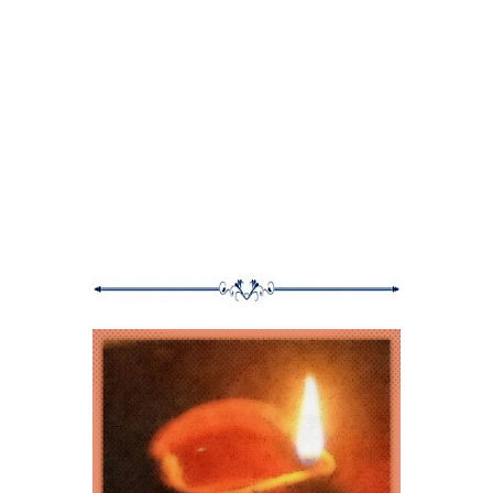
उभं राहता यावं यासाठी प्रयत्न केले जातात; मीरा बडवे यांना बाया कर्वे पुरस्कारासह
अनेक मानाचे पुरस्कार मिळाले आहेत', अशा पुस्तकी ओळखीपेक्षा खूप काही अधिक
असलेलं हे घर.
या घरातल्या आईशी, मीराताईंशी, मारलेल्या या गप्पा वाचण्याआधी एक महत्त्वाचं. या
घरातली माणसं रोज लढत असतात. गेली सतरा-अठरा वर्षं त्यांचा लढा सुरू आहे. या
मुलाखतीच्या प्रस्तावनेत आणि मुलाखतीतही 'निवांत'च्या यशोगाथेचं, इथल्या मुलांच्या
स्वयंपूर्णतेचं, त्यांच्यातल्या जबाबदार नागरिकाचं वर्णन प्रामुख्यानं आहे. पण 'निवांत'च्या
कथेची ही फक्त एक बाजू आहे. दुसरी आणि महत्त्वाची बाजू आहे ती अविरत आणि प्रचंड
संघर्षाची. आपल्या कल्पनेपलीकडचा हा संघर्ष आहे. जगण्यासाठीची, शिक्षण
मिळवण्यासाठीची ही लढाई अनेक पातळ्यांवर रोज लढली जाते. 'निवांत' कायम हसतमुख
असतं, म्हणून असेल कदाचित, पण ही लढाई कधी लोकांसमोर फारशी येत नाही. या
मुलाखतीतही ही लढाई क्वचितच दिसेल. कष्टांचे, मनस्तापांचे, अपमानांचे, अवहेलनांचे
उल्लेख या गप्पांमध्ये फारसे नाहीत.
'निवांत'च्या यशोगाथा सभोवतालच्या तिमिराला भेदून सर्वांना जगण्याचं बळ, जिद्द आणि
निकोप दृष्टी देतील, असा विश्वास वाटतो.