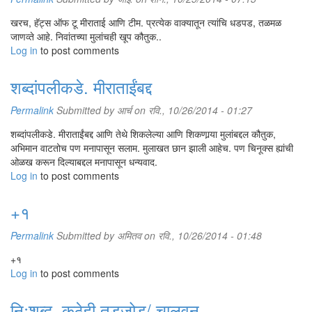
अंधमित्रांनी जगण्यातला रोजचा संघर्ष सोसण्याचं मला बळ दिलं. नवनवी शैक्षणिक
उपकरणं बनवण्याचं कसब मी तिथे आत्मसात केलं. कसल्याही कामाची लाज बाळगायची
खरच, हॅट्स ऑफ टू मीराताई आणि टीम. प्रत्येक वाक्यातून त्यांचि धडपड, तळमळ
नाही, हे मी तिथे शिकले. शाळेतल्या मुलांनी मला ब्रेल लिपी शिकवली होती. खूप क्षमाशील
जाणव्ते आहे. निवांतच्या मुलांचही खूप कौतुक..
वृत्तीनं त्यांनी मला शिकवलं.
Log in
to post comments
या विद्यार्थ्यांचं दहावीनंतर काय, हा प्रश्न मला छळायचा. त्यामुळे 'निवांत' सुरू करताना
शब्दांपलीकडे. मीराताईंबद्द
आपण कोणासाठी आणि काय काम करायचं, याचा फारसा विचार करावा लागला नाही.
Permalink
Submitted by
आर्च
on रवि., 10/26/2014 - 01:27
शब्दांपलीकडे. मीराताईंबद्द आणि तेथे शिकलेल्या आणि शिकणार्‍या मुलांबद्दल कौतुक,
अभिमान वाटतोच पण मनापासून सलाम. मुलाखत छान झाली आहेच. पण चिनूक्स ह्यांची
ओळख करून दिल्याबद्दल मनापासून धन्यवाद.
Log in
to post comments
+१
Permalink
Submitted by
अमितव
on रवि., 10/26/2014 - 01:48
+१
Log in
to post comments
निःशब्द. कुठेही तडजोड/ चालवून