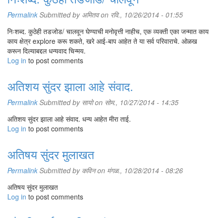
Permalink
Submitted by
अमितव
on रवि., 10/26/2014 - 01:55
निःशब्द. कुठेही तडजोड/ चालवून घेण्याची मनोवृत्ती नाहीच, एक व्यक्ती एका जन्मात काय
काय क्षेत्र explore करू शकते, खरे आई-बाप आहेत ते या सर्व परिवाराचे. ओळख
करून दिल्याबद्दल धन्यवाद चिन्मय.
Log in
to post comments
अतिशय सुंदर झाला आहे संवाद.
दरवर्षी 'निवांत'ला दीडदोनशे मुलं येतात. संस्थेत प्रवेशाचे निकष काय?
Permalink
Submitted by
सायो
on सोम., 10/27/2014 - 14:35
'निवांत' ही शाळा नाही. हे कॉलेजही नाही. इथे येण्यासाठी रजिस्ट्रेशन करावं लागत
नाही. इथे प्रवेशपरीक्षा किंवा फी नाही. प्रवेशासाठी निकष कुठले? तर, विद्यार्थी दहावी
अतिशय सुंदर झाला आहे संवाद. धन्य आहेत मीरा ताई.
झालेला असावा, तो गरजवंत असावा. त्याला शिकण्याची पुरेपूर इच्छा असावी. हवे ते कष्ट
Log in
to post comments
उपसून आयुष्यात काहीतरी भरभक्कम करून दाखवण्याची जिद्द त्याच्या ठायी असली
पाहिजे. शिवाय विद्यार्थी निर्व्यसनी असावा. महाराष्ट्रभरातून विद्यार्थी 'निवांत'मध्ये येतात
अतिषय सुंदर मुलाखत
आणि हे विद्यार्थी 'निवांत'शी जोडण्याचं काम इथून बाहेर पडलेले विद्यार्थीच करतात.
अकरावीतले विद्यार्थी दहावीच्या नव्या बॅचच्या विद्यार्थ्यांना 'निवांत'बद्दल खूप माहिती देतात.
Permalink
Submitted by
कविन
on मंगळ., 10/28/2014 - 08:26
दहावीच्या परीक्षेनंतर पुण्यातल्या चारही अंधशाळांमधले विद्यार्थी-विद्यार्थिनी आपापल्या
ज्युनियरांना घेऊन येतात. अंधशाळांचे मुख्याध्यापक आणि संचालकही विद्यार्थ्यांना
अतिषय सुंदर मुलाखत
'निवांत'बद्दल माहिती देतात आणि बस भरभरून विद्यार्थी आमच्याकडे पाठवतात.
Log in
to post comments
मनानं उभारी घेतली नाही, जिद्द नसेल तर दहावीनंतर आपण कसं दिशाहीन होऊ शकतो,
बाहेरच्या जगात आपण कसं वागायला हवं, सरकारी किंवा खाजगी होस्टेलांमध्ये प्रवेश