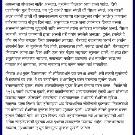
आपल्याला अंधशाळा माहीत असतात. प्रत्येक जिल्ह्यात अशा शाळा आहेत. तिथे
दहावीपर्यंत मुलं शिकतात. पण पुढे काय? शाळा संपली की शिक्षण संपलं. अंध व्यक्ती
अठरा वर्षांची झाली की समाजकल्याण खात्याच्या कायद्यानुसार त्यांना स्वतंत्र जगायला
बाहेरच्या जगात सोडून दिलं जातं. अनुत्पादक घटक असा त्यांच्यावर शिक्का बसला
असल्यानं अनेकांच्या कुटुंबांनी आणि समाजानं त्यांना अगोदरच नाकारलेलं असतं. शिक्षण
घ्यायची, चांगलं जगण्याची इच्छा असली तरी पर्याय संपलेले असतात. दुर्बल, हरलेले हे
जीव मग भीक मागतात किंवा वाममार्गाला लागतात. मीराताई बडव्यांच्या घरानं या अंधांना
आपलंसं केलं. या मुलांमध्ये जिद्द होती, ज्ञानलालसा होती. प्रचंड ऊर्जा होती. मीराताईंच्या
'निवांत'नं त्यांना हात दिला आणि एका फार मोठ्या लढ्याला सुरुवात झाली. हा लढा होता
अनुत्पादक समजल्या जाणार्‍या, समाजाला नकोशा वाटणार्‍या अंध व्यक्तींना स्वत:च्या
पायावर उभं करण्याचा, त्यांना समाजात ताठ मानेनं जगता यावं यासाठीचा.
'निवांत अंध मुक्त विकासालय' ही लौकिकार्थानं एक संस्था असली, तरी हजारो मुलांसाठी
ते हक्काचं घर आहे. हे घर दहावीनंतर अंधशाळेतून बाहेर पडणार्‍या मुलांना सक्षम
बनवण्यासाठी झटतं. त्यांना अकरावीपासून पुढचं शिक्षण घेण्यास मदत करतं. 'निवांत'ची
१९९६ साली स्थापना झाली, तेव्हा दहावीनंतरच्या अभ्यासक्रमाचं एकही अक्षर ब्रेलमध्ये
उपलब्ध नव्हतं. डोळसांनी आखलेल्या अभ्यासक्रमात अंधांसाठी शैक्षणिक सुविधा
नव्हत्या. उच्च शिक्षण घेऊ इच्छिणार्‍या अंध विद्यार्थ्यांच्या सोयीसाठी झटणार्‍या 'निवांत'मध्ये
मग ब्रेलमध्ये शैक्षणिक पुस्तकं लिहायला सुरुवात झाली. अडीचशे-तीनशे पुस्तकं चक्क
हातानं लिहिली गेली. मग ब्रेल प्रिंटर आले. दहावीनंतरच्या सर्व अभ्यासक्रमांची आणि
अनेक साहित्यिकांची पुस्तकं आज इथल्या लायब्ररीत उपलब्ध आहेत. भारतभरातल्या
शाळांना, ग्रंथालयांना इथून विनामूल्य पुस्तकं पुरवली जातात.