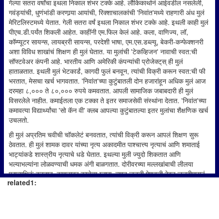
गेल्या सतरा वर्षांचा इथला निकाल शंभर टक्के आहे. लौकिकार्थानं आईवडील नसलेली,
गवंड्यांची, धुणंभांडी करणार्‍या आयांची, रिक्शाचालकांची 'निवांत'मध्ये राहणारी अंध मुलं
मेरिटलिस्टमध्ये येतात. गेली सतरा वर्षं इथला निकाल शंभर टक्के आहे. इथली काही मुलं
पीएच.डी.पर्यंत शिकली आहेत. काहींनी एम.फिल केलं आहे. कला, वाणिज्य, लॉ,
कॉम्प्यूटर सायन्स, लायब्ररी सायन्स, परदेशी भाषा, एम.एस.डब्ल्यू, बेकरी-कन्फेक्शनरी
अशा विविध शाखांचं शिक्षण ही मुलं घेतात. या मुलांची 'टेकव्हिजन' नावाची स्वत:ची
सॉफ्टवेअर कंपनी आहे. भारतीय आणि अमेरिकी कंपन्यांची प्रोजेक्ट्‌स्‌ ही मुलं
हाताळतात. इथली मुलं भेटकार्डं, कागदी फुलं बनवून, त्यांची विक्री करून स्वत:ची फी
भरतात, मेसचा खर्च भागवतात. 'निवांत'च्या कुटुंबातली दोन हजारांहून अधिक मुलं आज
दरमहा ८,००० ते ८०,००० रुपये कमवतात. आपली सामाजिक जबाबदारी ही मुलं
विसरलेले नाहीत. कमाईतला एक टक्का ते इतर समाजसेवी संस्थांना देतात. 'निवांत'च्या
कमावत्या विद्यार्थ्यांचा 'सो कॅन वी' क्लब आपल्या कुटुंबातल्या इतर मुलांचा शैक्षणिक खर्च
उचलतो.
ही मुलं अप्रतिम चवीची चॉकलेटं बनवतात, त्यांची विक्री करून आपलं शिक्षण सुरू
ठेवतात. ही मुलं शामक दावर यांच्या नृत्य अकादमीत पाश्चात्त्य नृत्याचं आणि शमाताई
भाट्यांकडे शास्त्रीय नृत्याचे धडे घेतात. इथल्या मुली ज्युदो शिकतात आणि
भल्याभल्यांना लोळवण्याची धमक अंगी बाळगतात. दोरीवरच्या मल्लखांबाची लीलया
प्रात्यक्षिकं करतात, कपाळावर काचेचा ग्लास, त्यात जळती मेणबत्ती ठेवून जलदीपासनं
related1:
करतात, वेगवेगळी वाद्यं वाजवतात, कविता लिहितात, गातात, ट्रेकिंगला जातात, क्रिकेट
आणि बुद्धिबळ खेळतात, पक्ष्यांशी गप्पा मारतात.
असं हे घर. 'निवांत' याचं नाव. 'निवांत अंध मुक्त विकासालय ही संस्था मीरा बडवे यांनी
स्थापन केली; या संस्थेत मुलांना दहावीनंतर शिक्षण घेता यावं, त्यांना स्वत:च्या पायावर