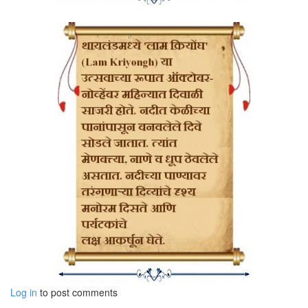
अंधशाळेच्या त्या भेटीआधी मी माझी स्वत:ची ओळख शोधत होते. माझी मुलगी उमा
त्यावेळी नववीत होती. ती मला सतत म्हणायची, "ममा, तू तुझं सगळं आयुष्य इतरांचं
करण्यात, घराची काळजी घेण्यात घालवलंस. करिअर सोडून घरी राहिलीस. आतातरी तू
तुझं जग निर्माण कर. मी, बाबा आपापल्या व्यापात असतो. किती दिवस तू घरात अडकून
पडणार आहेस?" माझ्या तेरा-चौदा वर्षांच्या मुलीचं बोलणं मला विचारात पाडणारं होतं. मी
आनंदला म्हटलं, आता एखाद्या कॉलेजात इंग्रजी शिकवावं म्हणते. उमाच्या जन्माआधीही
मी शिक्षणक्षेत्रातच होते. माझा नोकरीचा विचार अगदी पक्का झाला, आणि अंधशाळेच्या
त्या भेटीनं सारंच बदलून टाकलं.
त्या दिवशी अंधशाळेतून बाहेर पडल्यावर मी आनंदला म्हटलं, "मी कॉलेजची नोकरी
स्वीकारत नाही. त्यापेक्षा मी या शाळेतल्या मुलांसाठी काही करू का?" आनंदला या
मुलांबद्दल प्रचंड आस्था होती. त्याला अंधशाळेसाठी खूप काही करावंसं वाटे, पण त्याच्या
व्यवसायामुळे त्याला त्यासाठी वेळ देणं शक्य नव्हतं. मी हे काम करणार म्हटल्यावर तो
खूशच झाला. त्याला जे करायचं होतं, ते आता मी करणार होते. 'निवांत'च्या कामात त्यानं
अनेकदा माझ्यापेक्षाही झोकून देऊन काम केलं, त्या मागची पार्श्वभूमी ही आहे. आनंदचा
आणि माझा अलिखित करारच झाला - त्यानं पैसे कमवायचे आणि मी ते सर्व ब्रेल पुस्तकं
तयार करण्यासाठी, अंध मुलांना सोयी पुरवण्यासाठी, त्यांच्यासाठी पांढर्‍या काठ्या, ब्रेल
स्लेट्‌स्‌ घेण्यासाठी खर्च करायचे.
पण 'निवांत' सुरू करण्याआधी तुम्ही एका अंधशाळेत 'रीडर' म्हणून जात होतात ना?
हो, मी एका अंधशाळेत तीन वर्षं इंग्रजी शिकवायला जात होते. अंधशाळांची व्यवस्था
Log in
to post comments
नक्की कशी असते, तिथलं कामकाज कसं चालतं, मुलांच्या खर्‍या गरजा कुठला, या