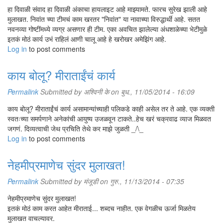
हा दिवाळी संवाद हा दिवाळी अंकाचा हायलाइट आहे माझ्यामते. फारच सुरेख झाली आहे
या मुलांच्या राहण्याची सोय तुम्ही कशी करता?
मुलाखत. निवांत च्या टीमचं काम खरतर "निवांत" या नावाच्या विरुद्धार्थी आहे. सतत
तो एक मोठा प्रश्न आहे. पुण्यात अंधांसाठीच्या वसतिगृहांची मोठी कमतरता आहे. काही
नवनव्या गोष्टींमध्ये व्यग्र असणार ही टीम. एका अवचित झालेल्या अंधशाळेच्या भेटीमुळे
मुलं खोल्या भाड्यानं घेऊन राहतात. एकदोन खाजगी वसतिगृहं आहेत, तिथे काही
इतकं मोठं कार्य उभं राहिलं आणी चालू आहे हे खरोखर अमेझिंग आहे.
मुलंमुली राहतात. काही मुलींना आम्ही फ्लॅट भाड्यानं घेऊन दिले आहेत. पण माझ्या
Log in
to post comments
मुलांकडे जगण्याची स्किल्स्‌ असतात. पुण्यासारख्या शहरात मुलं, मुली एकेकटेही राहतात
आणि त्यांचं काहीही अडत नाही.
काय बोलू? मीराताईंचं कार्य
जगण्याचं स्किल म्हणजे काय?
Permalink
Submitted by
अश्विनी के
on बुध., 11/05/2014 - 16:09
सकाळी उठल्यापासून रात्री झोपेपर्यंत प्रत्येकानं आपली प्रत्येक गोष्ट स्वत: करणं,
म्हणजे जगण्याचं स्किल आत्मसात करणं. मी सांगते माझ्या मुलांना, "तुम्ही महिन्याला दोन
काय बोलू? मीराताईंचं कार्य असामान्यांच्याही पलिकडे काही असेल तर ते आहे. एक व्यक्ती
लाख रुपये कमवा किंवा वीस हजार रुपये कमवा, तुम्हांला तुमचा दिनक्रम स्वतंत्रपणे
स्वतःच्या समर्पणाने अनेकांची आयुष्य उजळवून टाकते..हेच खरं चक्रवाढ व्याज मिळवत
जगता यायलाच हवा. तुम्हांला डोळे नसले तरी हात आहेत आणि पाय आहेत. मग रडारड
जगणं. दिव्यत्वाची जेथ प्रचिति तेथे कर माझे जुळती _/\_
कशासाठी? तुम्हांला जर सामान्य माणसाचे सगळे हक्क हवे असतील, तर तुम्ही आधी
Log in
to post comments
सामान्य होऊन दाखवा." माझ्या मुलींनाही मी सगळं शिकवलं आहे. बाहेरच्या जगात त्या
आत्मविश्वासानं वावरतात आणि उकडीचे मोदक, पुरणपोळ्या, अळूची भाजी हे पदार्थही
नेहमीप्रमाणेच सुंदर मुलाखत!
सहज करू शकतात. कोणाला दुखलंखुपलं, कोणी आजारी असलं, तर इथे स्वयंपाक
करून त्या डबा घेऊन जातात त्याच्यासाठी आणि पुण्यात राहून दिवसभराची नोकरीही
Permalink
Submitted by
मंजूडी
on गुरु., 11/13/2014 - 07:35
करतात. पाणी उकळण्यापासून, चहा करण्यापासून मी शिकवायला सुरुवात करते. मी
स्वत: शिकवते स्वयंपाकघरात उभी राहून. पण गंमत म्हणजे, मी एका बॅचला शिकवल्यावर
नेहमीप्रमाणेच सुंदर मुलाखत!
मला पुन्हा तितकेच श्रम घेऊन शिकवायला लागलं नाही. ज्ञान अगदी सहज नंतर
इतकं मोठं काम करत आहेत मीराताई... शब्दच नाहीत. एक वेगळीच ऊर्जा मिळतेय
आलेल्या मुलींपर्यंत झिरपलं. 'निवांत'मध्ये स्वत:ची कामं स्वत:च करावी लागतात. गरज
मुलाखत वाचल्यावर.