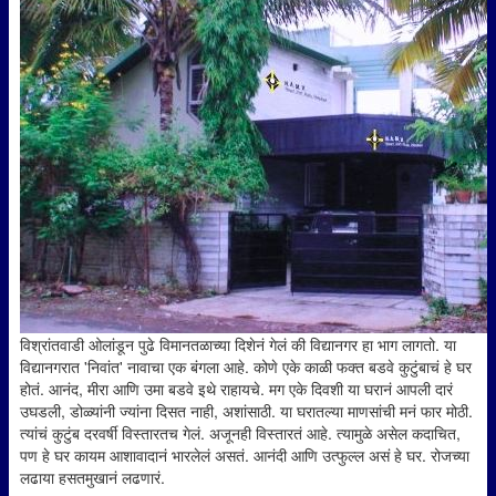
विश्रांतवाडी ओलांडून पुढे विमानतळाच्या दिशेनं गेलं की विद्यानगर हा भाग लागतो. या
विद्यानगरात 'निवांत' नावाचा एक बंगला आहे. कोणे एके काळी फक्त बडवे कुटुंबाचं हे घर
होतं. आनंद, मीरा आणि उमा बडवे इथे राहायचे. मग एके दिवशी या घरानं आपली दारं
उघडली, डोळ्यांनी ज्यांना दिसत नाही, अशांसाठी. या घरातल्या माणसांची मनं फार मोठी.
त्यांचं कुटुंब दरवर्षी विस्तारतच गेलं. अजूनही विस्तारतं आहे. त्यामुळे असेल कदाचित,
पण हे घर कायम आशावादानं भारलेलं असतं. आनंदी आणि उत्फुल्ल असं हे घर. रोजच्या
लढाया हसतमुखानं लढणारं.