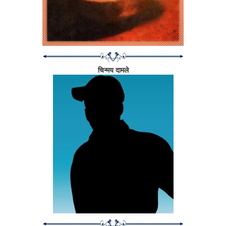
चिन्मय दामले
'निवांत'चा जन्म कसा झाला?
माझा नवरा, आनंद, दरवर्षी स्वत:च्या वाढदिवसाला पुण्यातल्या अंधशाळेला देणगी द्यायचा.
रक्तदान करायचा. एका वर्षी मी सहजच आनंदला म्हटलं, "तू अंधशाळेत देणगी द्यायला
जाणार आहेस ना? मीही येते यावेळी तुझ्याबरोबर". आनंद आणि मी अंधशाळेत गेलो. मी
शाळा निरखत उभी होते. इतक्यात एक लहानगा मला येऊन बिलगला. त्या चिमण्याची
घट्ट मिठी मला आजही आठवते, कारण ती मिठी मला आईपण देऊन गेली. जेमतेम
अडीच-तीन वर्षांचा असावा तो. या अफाट जगात आईवडिलांनी एकटं सोडलेल्या त्याला
दिसत काहीच नव्हतं. शाळेत इतकी मुलं असूनही एकटाच. माझ्या डोळ्यांतून पाण्याची धार
लागली. 'निवांत'चा जन्म या घटनेतून झाला.