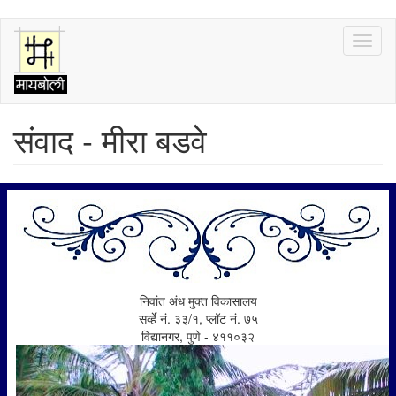
Skip
Toggl
to
naviga
main
content
संवाद - मीरा बडवे
निवांत अंध मुक्त विकासालय
सर्व्हे नं. ३३/१, प्लॉट नं. ७५
विद्यानगर, पुणे - ४११०३२