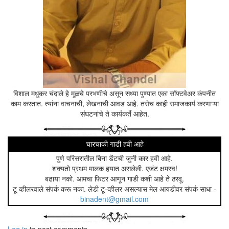
म्यानेजर साहेबांना काय प्रकार झाला ते विचारलं.
म्यानेजरनी सगळी परिस्थिती पोलिसांना सांगितली. पोलीस जेव्हा जमावाकडे वळले त
लोकांनी पोलीसांची झंझट नको म्हणून गपगुमान काढता पाय घेतला होता.
त्या प्रमुख हवालदाराने बबन्यालाच विचारलं,
"काय रे, नाव काय तुझं?"
"अं… बबन्या, आपलं …बबन."
"किती व्हते पैशे?"
विशाल मधुकर चंदाले हे मूळचे परभणीचे असून सध्या पुण्यात एका सॉफ्टवेअर कंपनीत
"पाच हजार."
काम करतात. त्यांना वाचनाची, लेखनाची आवड आहे. तसेच काही समाजकार्य करणाऱ्या
"तुला कोणी दिलते?"
संघटनांचे ते कार्यकर्ते आहेत.
"दोस्तानं दिलते."
"कोण दोस्त, त्याला कोणी दिले?"
"म्हाईत न्हाई."
चारचाकी गाडी हवी आहे
"दोस्त कोण म्हाईत न्हाई व्हय रे?"
पुणे परिसरातील बिना डेंटची जुनी कार हवी आहे.
"न्हाई … ते आमच्या गावचा टेलर, रम्या"
शक्यतो प्रथम मालक हयात असलेली. एजंट क्षमस्व!
"काठीकवडे याची जबानी घ्या." असा हुकूम सोबतच्या शिपायाला देऊन ते बाकीच्यांक
बढाया नको. आमचा फिटर आणून गाडी कशी आहे ते ठरवू.
बबन्यासोबत इतरांच्याही जबान्या झाल्या. पोलीस-स्टेशनला जाऊन एफायार देखील 
टू व्हीलरवाले संपर्क करू नका. लेडी टू-व्हीलर असल्यास मेल आयडीवर संपर्क साधा -
परतला.
binadent@gmail.com
बबन्याला कळत नव्हतं, की आपण चांगलं केलं का वाईट केलं. एक मन म्हणत होतं
नको होतं आणि पुन्हा आपण रम्याचं नाव घेऊन त्याचा रोष अंगावर ओढून घेतला 