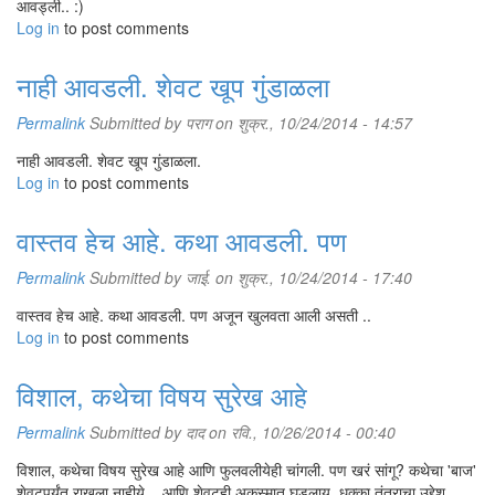
"मोट्या मानसांचा हात असतोय असल्या पर्करणात. आपण उगी साक्षीबिक्षी देत फि
आवड्ली.. :)
लागली. तो आता चांगलाच वैतागला होता. कारण उधारी वसूल होत नव्हती आणि मा
Log in
to post comments
लागले होते.
नाही आवडली. शेवट खूप गुंडाळला
आणि अशातच एके दिवशी सकाळी सकाळी दोन शिपाई आणि एक हवालदार भरून आलेली 
विचारलं. एका पोरानं ते आपलं कर्तव्य मानून चोख काम केलं आणि सगळ्यांना बबन्या
Permalink
Submitted by
पराग
on शुक्र., 10/24/2014 - 14:57
हातातली फायबरची काठी गोल फिरवत त्याच प्रमुख हवालदाराने विचारलं, "बबन ख
नाही आवडली. शेवट खूप गुंडाळला.
Log in
to post comments
पोलिसांना समोर बघून बबन्याची बोबडीच वळली. क्षणभर त्याला काहीच कळलं नाही.
"अ…… व्हो." बबन्या अडखळत कसं तरी बोलला.
वास्तव हेच आहे. कथा आवडली. पण
"तुला त्या डुप्लिकेट नोटा कोणी देलत्या म्हणला?" हवालदाराच्या आवाजात जरब होती
"टेलरनं. रम्या नावंय त्याचं." बबन्या परत अडखळत बोलला.
Permalink
Submitted by
जाई.
on शुक्र., 10/24/2014 - 17:40
"चल! घर दाखव त्याचं." अस म्हणून त्यांनी बबन्याला दुकानाच्या बाहेर काढला.
वास्तव हेच आहे. कथा आवडली. पण अजून खुलवता आली असती ..
"बायला! काहीच मेळ लागंना झालाय. कुटनं आल्या एवढ्या नोटा ते चार लोकांच्या
Log in
to post comments
आल्यावर त्याला उद्देशून हवालदार बोलला.
आतापर्यंत गावात पोलीस आल्याची बातमी कळलीच होती. देवळासमोर अर्धं गाव जमा झ
लोकांमध्ये कुजबूज चालूच होती. कोण म्हणत होतं, "आता बबन्याला पकडून नेत
विशाल, कथेचा विषय सुरेख आहे
पोलिसांनाच विचारण्याचं धाडस करत होते.
पोलीस बबन्याला घेऊन रम्याच्या घराकडे निघाले तसं काही मानसं, पोराटोरांची वरातही 
Permalink
Submitted by
दाद
on रवि., 10/26/2014 - 00:40
विशाल, कथेचा विषय सुरेख आहे आणि फुलवलीयेही चांगली. पण खरं सांगू? कथेचा 'बाज'
शेवटपर्यंत राखला नाहीये... आणि शेवटही अकस्मात घडलाय. धक्का तंत्राचा उद्देश
घर जवळ आलं. हवालदाराने बबन्याला दार वाजवण्याची खूण केली, त्याप्रमाणे बबन्या