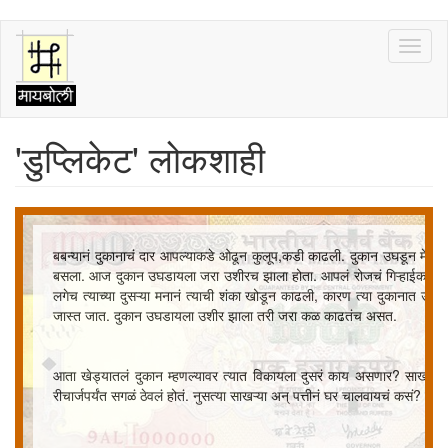
Skip
Toggl
to
naviga
main
content
'डुप्लिकेट' लोकशाही
बबन्यानं दुकानाचं दार आपल्याकडे ओढून कुलूप,कडी काढली. दुकान उघडून मेजा
बसला. आज दुकान उघडायला जरा उशीरच झाला होता. आपलं रोजचं गिऱ्हाईक लांब अ
लगेच त्याच्या दुसऱ्या मनानं त्याची शंका खोडून काढली, कारण त्या दुकानात उधार
जास्त जात. दुकान उघडायला उशीर झाला तरी जरा कळ काढतंच असत.
आता खेड्यातलं दुकान म्हणल्यावर त्यात विकायला दुसरं काय असणार? साखऱ्या अन
रीचार्जपर्यंत सगळं ठेवलं होतं. नुसत्या साखऱ्या अन् पत्तीनं घर चालवायचं कसं? ब