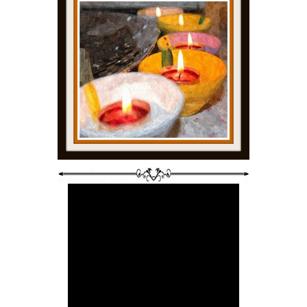
या विचारांत असतानाच कॅशिअरने परत विचारलं, "कुठल्या एटीएममधून काढले?"
"येटीएममदून न्हाई, यका दोस्तानं दिलते."
"कोणाकडनं भेटले तुम्हाला?"
"सायेब झालया तरी काय?" बबन्याने अगदी न राहवल्यामुळे शेवटी विचारलंच.
साहेब अजून नोटा निरखून बघतच होता. आता त्याच्या मागे अजून एकदोघं सोबतीलाह
"बबनराव या नोटा डुप्लिकेट आहेत." कॅशिअर एक दीर्घ नि:श्वास टाकून बोलले. त
भीती त्याच्या चेहऱ्यावर स्पष्ट दिसत होती. तरीही न उमजून त्याच्या तोंडून शब्द गेलेच
"म्हंजी?"
"अहो या नोटा नकली आहेत, कोणीतरी खऱ्या म्हणून तुम्हाला दिल्यात." असं म्हणून त
"वो सायेब, अवो काय करताय?"
"अहो ही नकली नोट आहे. आम्हाला वरून तसे आदेश असतात नकली नोटा फाडून टाक
"पर अवो माजे पैशे कोन देईल मंग भरून."
"अहो त्यात आम्ही काही करू शकत नाही. बरं थांबा, मला हा शिक्का तर मारावाच 
शिक्का त्या नोटेवर मारला.
"अवो पर मंग ती नोट कोण घ्यायचा न्हाई की!" बबन्या एवढं बोलेपर्यंत कॅशिअरने आप
नोटांकडे बघून बबन्या बोलला, "अवो सायेब आता ही नोट कोन घेईल आमच्याकडून अ
"अहो त्या नकली आहेत आणि तुम्ही पण सरकारला मदत करायला पाहिजे अशा नोटा 
"पर अवो आमचे पैशे बुडले की याच्यात."
"हे बघा, मी काहीही करू शकत नाही. एक काम करा, त्या तिकडे माणसं दिसतायत का 
सांगून सांगून दमलोय! आम्ही यात काही करू शकत नाही. तुम्हांलाही तेच सांगतोय. 