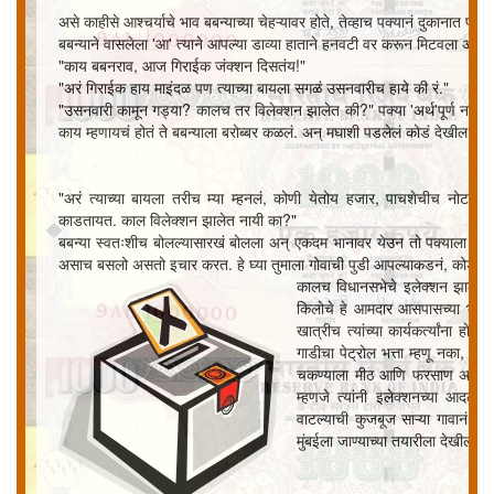
असे काहीसे आश्चर्याचे भाव बबन्याच्या चेहऱ्यावर होते, तेव्हाच पक्यानं दुकानात पाय
बबन्याने वासलेला 'आ' त्याने आपल्या डाव्या हाताने हनवटी वर करून मिटवला अन्
"काय बबनराव, आज गिराईक जंक्शन दिसतंय!"
"अरं गिराईक हाय माइंदळ पण त्याच्या बायला सगळं उसनवारीच हाये की रं."
"उसनवारी कामून गड्या? कालच तर विलेक्शन झालेत की?" पक्या 'अर्थ'पूर्ण नजरेन
काय म्हणायचं होतं ते बबन्याला बरोब्बर कळलं. अन् मघाशी पडलेलं कोडं देखील त्या
"अरं त्याच्या बायला तरीच म्या म्हनलं, कोणी येतोय हजार, पाचशेचीच नोट 
काडतायत. काल विलेक्शन झालेत नायी का?"
बबन्या स्वतःशीच बोलल्यासारखं बोलला अन् एकदम भानावर येउन तो पक्याला उद्देश
असाच बसलो असतो इचार करत. हे घ्या तुमाला गोवाची पुडी आपल्याकडनं, कोडं सोडिवल
कालच विधानसभेचे इलेक्शन झाले होते
किलोचे हे आमदार आसपासच्या भागाम
खात्रीच त्यांच्या कार्यकर्त्यांना हो
गाडीचा पेट्रोल भत्ता म्हणू नका, र
चकण्याला मीठ आणि फरसाण अशी सगळी 
म्हणजे त्यांनी इलेक्शनच्या आदल्
वाटल्याची कुजबूज साऱ्या गावानं ऐक
मुंबईला जाण्याच्या तयारीला देखील लाग