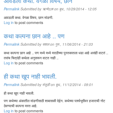
आवडली कथा. वेगळा विषय, छान
अनावधानाने सांगितलंय त्यामुळे तू कुठे तरी पळून जा. पण रम्या भेटला नव्हता. र
बबन्यालाही आश्चर्य वाटलं होतं. काल रात्रीच रम्या गावाहून परतला होता.
Permalink
Submitted by
ऋन्मेऽऽष
on बुध., 10/29/2014 - 12:05
आवडली कथा. वेगळा विषय, छान मांडणी.
Log in
to post comments
रम्याला पोलिसांनी धरला ही खबर हा हा म्हणता आसपासच्या गावात पोचली. इकडे आ
यांची पाचावर धारण बसली. रम्या आणि बाबू जानी दोस्त. दोघांनी बरीच चांगलीवाईट क
कथा कल्पना छान आहे .. पण
रम्याला पकडला हे समजल्यापासून आमदाराच्या पोटात मळमळायला लागलं होतं. सगळं र
Permalink
होती. तशी तर त्यांची तब्येत नकली नोटा पकडल्यापासूनच बरी नव्हती. आज कधी नव्ह
Submitted by
सशल
on गुरु., 11/06/2014 - 21:03
कथा कल्पना छान आहे .. पण मध्ये मध्ये मराठीच्या पुस्तकातला धडा आहे असंही वाटतं ..
तसंच चित्रंही कथेला अनुसरून वाटत नाही ..
Log in
to post comments
ही कथा खूप नाही भावली.
Permalink
Submitted by
मंजूडी
on बुध., 11/12/2014 - 09:01
ही कथा खूप नाही भावली.
पण कथेच्या अंकातील मांडणीसाठी शाबासकी देईन. कथेच्या पार्श्वभूमीवर हजाराची नोट
ठेवण्याची कल्पना मस्त आहे.
Log in
to post comments