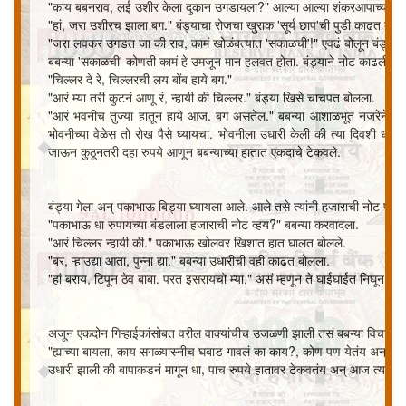
"काय बबनराव, लई उशीर केला दुकान उगडायला?" आल्या आल्या शंकरआपाच्या बंड्य
"हां, जरा उशीरच झाला बग." बंड्याचा रोजचा खुराक 'सूर्य छाप'ची पुडी काढत बबन्
"जरा लवकर उगडत जा की राव, कामं खोळंबत्यात 'सकाळची'!" एवढं बोलून बंड्यानं 
बबन्या 'सकाळची' कोणती कामं हे उमजून मान हलवत होता. बंड्याने नोट काढली तस
"चिल्लर दे रे, चिल्लरची लय बोंब हाये बग."
"आरं म्या तरी कुटनं आणू रं, न्हायी की चिल्लर." बंड्या खिसे चाचपत बोलला.
"आरं भवनीच तुज्या हातून हाये आज. बग असतेल." बबन्या आशाळभूत नजरेने बंड्
भोवनीच्या वेळेस तो रोख पैसे घ्यायचा. भोवनीला उधारी केली की त्या दिवशी धंदा
जाऊन कुठूनतरी दहा रुपये आणून बबन्याच्या हातात एकदाचे टेकवले.
बंड्या गेला अन् पकाभाऊ बिड्या घ्यायला आले. आले तसे त्यांनी हजाराची नोट पुढं 
"पकाभाऊ धा रुपायच्या बंडलाला हजाराची नोट व्हय?" बबन्या करवादला.
"आरं चिल्लर न्हायी की." पकाभाऊ खोलवर खिशात हात घालत बोलले.
"बरं, ऱ्हाउद्या आता, पुन्ना द्या." बबन्या उधारीची वही काढत बोलला.
"हां बराय, टिपून ठेव बाबा. परत इसरायचो म्या." असं म्हणून ते घाईघाईत निघून गेले.
अजून एकदोन गिऱ्हाईकांसोबत वरील वाक्यांचीच उजळणी झाली तसं बबन्या विचारात
"ह्याच्या बायला, काय सगळ्यास्नीच घबाड गावलं का काय?, कोण पण येतंय अन् हजार
उधारी झाली की बापाकडनं मागून धा, पाच रुपये हातावर टेकवतंय अन् आज त्यानं