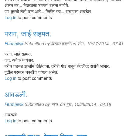
असेल तर... तितकासा 'धक्का' बसला नाहीये.
दार रम्यानंच उघडलं. रम्या दिसल्या दिसल्या बबन्याने नाव उच्चारण्याच्या आधीच हवा
पण तुमची शैली छान आहे... लिहीत रहा... वाचायला आवडेल
"डुप्लिकेट नोटा छापतो व्हय रे?" असं म्हणून एक कानाखाली ठेऊन दिली आणि मग व
Log in
to post comments
"कोणच्या नोटा सायेब, कसली मशीन?"
"ज्या नोटा तू याला दिलत्यास." बबन्याकडे बोट करून हवालदार बोलला.
"सायेब त्या नोटा म्या येटीएममदनं काडल्या व्हत्या."
पराग, जाई सहमत.
"खरं सांग इथंच सगळं, स्टेशनला गेल्यावर लई महाग पडंल." गचांडी धरून हवालद
"खरंच सांगतूय वो, म्या न्हाई छापल्या."
Permalink
Submitted by
विशाल चंदाले
on सोम., 10/27/2014 - 07:41
"मग कोणी छापल्या?"
पराग, जाई सहमत.
"मला काय म्हाईत. "
दाद, अनेक धन्यवाद.
"काठीकवडे याला घेऊन चला आपल्या सोबत, हा असा न्हाई ऐकायचा." असं म्हणून ह
बरीच गडबड झालीय लिहिताना, तरीही गोड मानून घेतलीत; सर्वांचे आभार.
मुसक्या बांधल्या होत्या अन् त्याला पुढं पुढं ढकलत नेत होते. बबन्या मोकळाच होता.
पुढील प्रयत्न नक्कीच चांगला असेल.
Log in
to post comments
हवालदाराचा चेहरा उजळलेला होता. काहीतरी पुरावा हाती लागला आहे हे हवालदाराचा
पोलिसांची जीप आल्यामार्गाने धुरळा उडवत परत गेली. फक्त दोन लोकं जास्त घेऊन ग
आवडली.
रम्या पेशाने टेलर पण गुंड प्रवृत्तीचा होता. गावातील भांडणात त्याचा सक्रीय स
जाऊन आला होता. भावकीच्या भांडणात तो नेहमी पुढं असायचा. रम्याच्या ओळखीह
Permalink
Submitted by
भरत.
on बुध., 10/29/2014 - 04:18
गुंड, घरफोडेही त्याला ओळखत. त्यामुळे गावातील लोक त्याच्याशी वैर नकोच म
आवडली.
साहजिकच होतं.
Log in
to post comments
खरंतर रम्या घरी नाही असं बबन्याला वाटत होतं. कारण बबन्या त्याच्या घरी एकद