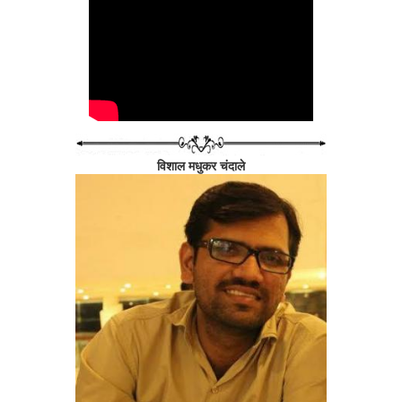
"काय?" बबन्या जोरात ओरडला.
"अहो नाही तर काय? फुकटची डोकेदुखी आहे. कालपासून जवळपास एक लाख रुपय
कॅशिअरने सगळी परिस्थिती सांगितली.
बबन्या त्या उभ्या असलेल्या समदु:खी लोकात मयताला आल्यासारखा येउन उभा राहिल
दाखवत नव्हते. त्याच्या गावचं मात्र कोणी नव्हतं.
"काय तुमची पण नकलीच का?" एकाने बबन्याला "चांगले होते नाही बिचारे?" च्या था
"व्हय, तुमचे किती व्हते?" बबन्याने उलट प्रश्न केला.
"धा हजार."
"माजे पाच." न विचारताही बबन्याने उत्तर दिलं. नकलीवाल्यांमध्ये कोणी चिल्लर 
ठेवायला.
विशाल मधुकर चंदाले
लवकरच म्यानेजर आले. ते आल्याआल्या जमलेल्या लोकांनी त्यांना घेरलंच. एकच ग
लागला. नुसता गोंधळ माजला होता. नाही म्हणलं तरी पंधरावीस लोकंतरी असतील. 
न्यायचे या भीतीने गपगुमान काढता पाय घेतला होता; नाहीतर संख्या अजून वाढली अ
आहे. त्याव्यतिरिक्त मी काही करू शकत नाही. लोकं म्यानेजर साहेबांचं ऐकून घ्यायला
म्हणत होते. नुसता गोंधळ चालू होता. कोणाचा पायपोस कोणाच्या पायात नव्हता. बँ
हुसकावल्यासारखं बाहेर काढत होता, पण लोक काही ऐकत नव्हते. ते त्याच्या डावीउ
असा सगळा गोंधळ चांगला पंधरावीस मिनिटे चालू होता. एकाएकी पोलिसांची गाडी ये
शांतता पसरली. पण परत गोंधळ सुरू झाला. लोक पटापट बाहेर येऊ लागले. कोणी पो
असं आल्या आल्या एका हवालदारानेच सांगितलं. त्याच हवालदाराने (सगळे शांत झा