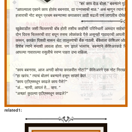
"बरं काय देऊ बोला." बबन्याने पुढे वि
"आपल्याला एकाने काय होतंय बबनराव, द्या पन्नासाची माळ." असं म्हणून त्यानं खि
हजाराची नोट बघून प्रथम बबन्याच्या कपाळावर आठी चढली पण लागलीच दोघेही हस
खुळेवाडीत जशी चिल्लरची बोंब होती तशीच काहीशी परिस्थिती आमदार साहेबांच्या कृपे
दोन दिवस चिल्लरची वाट बघून तसच लोकांकडे पैसे असूनही गावावरची आपली उधारी व
करून, काखेत पिशवी मारून थेट तालुक्याची बँक गाठली. बँकेतला कॅशिअर ओळखी
हिशेब त्याने मनाशी लावला होता. पण झालं भलतंच. बबन्याने कॅशिअरकडे चिल्ल
आपल्या गावातल्या वसुलीचे स्वप्न पाहत उभा राहिला.
"काय बबनराव, आज अगदी कोऱ्या करकरीत नोटा?" कॅशिअरने एक नोट निरखत विच
"हा खरंय." त्याचं बोलणं बबन्याने हसून साजरं केलं.
"काय एटीएममधून काढले काय पैसे?"
"अं... न्हायी, आपलं ते... व्हय. "
"अच्छा! कुठल्या एटीएममधून काढले?"
related1:
बबन्याला काही कळत नव्हतं की आज कॅशिअर एवढी चौकशी का करतोय? याआधीही ब
कशी कशी चिल्लर पाहिजे ते सांगायचं. जर असतील तर देतात असा त्याचा आजपर्यं