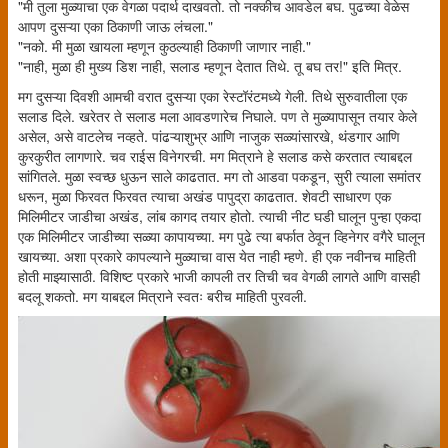
"मी तुला मुळ्याचा एक वेगळा पदार्थ दाखवतो. तो नक्कीच आवडेल बघ. पुढच्या वेळेस
आपण दुसऱ्या एका ठिकाणी जाऊ लंचला."
"नको. मी मुळा खायला म्हणून कुठल्याही ठिकाणी जाणार नाही."
"नाही, मुळा ही मुख्य डिश नाही, सलाड म्हणून देतात तिथे. तू बघ तर!" इति मित्र.
मग दुसऱ्या दिवशी आमची वरात दुसऱ्या एका रेस्टॉरंटमध्ये गेली. तिथे सुरुवातीला एक
सलाड दिले. खरेतर ते सलाड मला आवडणारेच निघाले. पण ते मुळ्यापासून तयार केले
असेल, असे वाटलेच नव्हते. पांढऱ्याशुभ्र आणि नाजुक सळ्यांसारखे, थंडगार आणि
कुरकुरीत लागणारे. चव राईस विनेगरची. मग मित्राने हे सलाड कसे करतात त्याबद्दल
सांगितले. मुळा स्वच्छ धुऊन साले काढतात. मग तो आडवा पकडून, सुरी त्याला समांतर
धरून, मुळा फिरवत फिरवत त्याचा अखंड पापुद्रा काढतात. शेवटी साधारण एक
मिलिमीटर जाडीचा अखंड, लांब कागद तयार होतो. त्याची नीट घडी घालून पुन्हा एकदा
एक मिलिमीटर जाडीच्या सळ्या कापायच्या. मग पुढे त्या बर्फात ठेवून व्हिनेगर वगैरे घालून
खायच्या. अशा प्रकारे कापल्याने मुळ्याचा वास येत नाही म्हणे. ही एक नवीनच माहिती
होती माझ्यासाठी. विशिष्ट प्रकारे भाजी कापली तर तिची चव वेगळी लागते आणि वासही
बदलू शकतो. मग याबद्दल मित्राने स्वतः बरीच माहिती पुरवली.