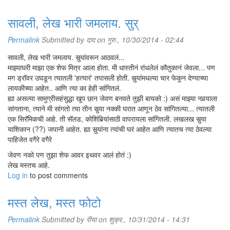
सावली, लेख भारी जमलाय. सुर्
Permalink
Submitted by
दाद
on गुरु., 10/30/2014 - 02:44
सावली, लेख भारी जमलाय. सुर्‍यांवरून आठवलं...
माझ्याघरी माझा एक शेफ मित्र आला होता. मी धास्तीनं रांधलेलं कौतुकानं जेवला... पण
मग ड्रॉवर उघडून त्यातली 'हत्यारं' तपासली होती. सुर्‍यांमधल्या चार फेकून देण्याच्या
लायकीच्या आहेत.. आणि त्या का हेही सांगितलं.
ह्या असल्या सामुग्रीसहंसुद्धा खूप छान जेवण बनवते तुझी बायको :) असं माझ्या नवर्‍याला
सांगताना, त्याने मी सांगतो त्या तीन सुर्‍या नक्की घरात आणून ठेव सांगितल्या... त्यातली
एक सिरॅमिकची आहे. ती सॅलड, कोशिंबिर्‍यांसाठी वापरायला सांगितली. लखलख सुर्‍या
याशिकान (??) जपानी आहेत. ह्या सुर्‍यांना त्यांची घरं आहेत आणि त्यातच त्या ठेवल्या
पाहिजेत वगैरे वगैरे
जेवण नको पण तुझा शेफ आवर इथवर आलं होतं :)
लेख मस्तच आहे.
लखलख करी पाते!!
Log in
to post comments
मस्त लेख, मस्त फोटो
Permalink
Submitted by
रीया
on शुक्र., 10/31/2014 - 14:31
सर्व प्रकाशचित्रे, © स्वप्नाली मठकर