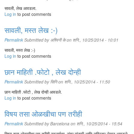
उपकरणावर ठरावीक कोनात सुरी ठेवून धार केली जाते. ते उपकरण उपलब्ध नसेल, तर
सावली, लेख आवडला.
सिरॅमिकचे बाऊल उपडे ठेवून, त्याच्या खालच्या कडेवर घासून धार केली जाते. काही शेफ
Log in
दोन सेट ठेवून आलटून पालटून सुऱ्या वापरतात. धार काढलेली सुरी लगेच दुसऱ्या दिवशी
to post comments
न वापरता एक दिवस ठेवून नंतर वापरतात. यामुळे धातूचा वास पदार्थांना लागत नाही.
गेल्या काही वर्षांत सिरॅमिकच्या सुऱ्याही उपलब्ध झाल्या आहेत. अतिशय पातळ पातीच्या
सावली, मस्त लेख :-)
या सुर्‍या पांढऱ्या, काळ्या किंवा इतर रंगातही उपलब्ध असतात. धातूच्या सुरीने पालेभाज्या
किंवा इतर गोष्टी कापल्यावर त्या धातूचा पदार्थाशी संयोग होऊन काही वेळा पदार्थाची चव
Permalink
Submitted by
अश्विनी के
on शनि., 10/25/2014 - 10:01
बदलते किंवा त्यातील उपयुक्त घटकांचा ऱ्हास होतो, असे म्हणतात. या सिरॅमिक सुऱ्यांमुळे
सावली, मस्त लेख :-)
हे टाळले जाते. पण या सुऱ्या भलत्याच ठिसूळ असतात. आपल्या टाइल्स्‌च्या जमिनीवर
Log in
आपटल्या की हमखास टोके तुटतात.
to post comments
छान माहिती .फोटो , लेख दोन्ही
Permalink
Submitted by
सिनि
on शनि., 10/25/2014 - 11:50
छान माहिती .फोटो , लेख दोन्ही आवडले.
Log in
to post comments
विषय तसा ओळखीचा पण तरीही
Permalink
Submitted by
Barcelona
on शनि., 10/25/2014 - 15:54
विषय तसा ओळखीचा पण तरीही नवलाईचा. सुंदर मांडणी आणि सविस्तर लेखन आवडले.