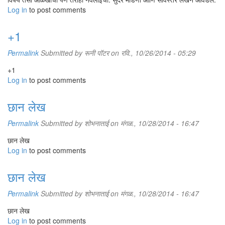
Log in
to post comments
+1
Permalink
Submitted by
रूनी पॉटर
on रवि., 10/26/2014 - 05:29
+1
Log in
to post comments
सिरॅमिकपासून बनवलेली, अतीशय पातळ धार, पण ठिसूळ असलेली काळ्या पातीची सुरी
छान लेख
या सुऱ्यांचे अनोखे विश्व बघून दडपून जायला होते हे मात्र खरे. एखाद्या शॉपिंग मॉलमध्ये
गृहोपयोगी वस्तूंच्या विभागात फिरताना अशा असंख्य सुऱ्या किंवा त्यांची चित्रे असलेला
Permalink
Submitted by
शोभनाताई
on मंगळ., 10/28/2014 - 16:47
एखादा विभाग दिसतोच. सुरक्षेच्या दृष्टीने बऱ्याच वेळा खऱ्या सुऱ्यांऐवजी चित्रे असतात
किंवा मग सुऱ्या कुलूप घातलेल्या काचेच्या कपाटांत ठेवलेल्या असतात. या सुऱ्यांची किंमत
छान लेख
सुमारे दोन हजार येनपासून लाखभर येनपर्यंत काहीही असू शकते. कुठली सुरी घ्यायची हे
Log in
to post comments
ठरवायचे झाल्यास आपल्याला सुरी काय कापण्यासाठी हवी, मोठी की छोटी, जड की
हलकी वगैरे अनेक प्रश्नांची उत्तरे तयार ठेवलेली बरी. पण लखलखती, धारदार, एकही
छान लेख
ओरखडा न उमटलेली ही चंदेरी पाती नेहमीच मला भुरळ घालतात. त्यामुळेच भारतात
परतल्यावर वर्षानंतर केलेल्या तोक्योवारीतही मी अशीच आणखी एक लखलखणारी चंदेरी
Permalink
Submitted by
शोभनाताई
on मंगळ., 10/28/2014 - 16:47
सुरी घेऊन आलेय.
छान लेख
Log in
to post comments