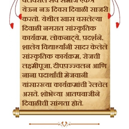
जरूर तशा आणि तेवढ्याच शिजवलेल्या! निकुजागा नावाच्या पदार्थात कांदा उभाच
चिरून, गाजर दोन्ही बाजूंनी तिरपे चिरून टाकले की पदार्थाची चव वाढते किंवा अमुक
सलाड हे अमुकच प्रकारे कापले तर चविष्ट होते अशा अनेक खास टिप्सही या
पाककृतींबरोबर मिळतात. आपल्याकडे नाही का, आपण पदार्थानुसार वेगवेगळ्या प्रकारे
कांदा कापतो, तसेच काहीसे. तर, हे विविध पदार्थ कापण्यासाठी, सोलण्यासाठी म्हणून
तशाच विविध प्रकारच्या आणि वेगवेगळी नावे असणाऱ्या सुऱ्या उपलब्ध असतात.
मांसमटन कापण्याचा सुरा.