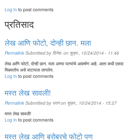
Log in
to post comments
ग्यूतो नावाचा सुरा सर्व प्रकारच्या भाज्या आणि काही प्रकारचे मोठे मासे कापायला
वापरला जातो. हा बहुतेक शेफचा आवडता सुरा असतो, कारण बऱ्याच गोष्टी याने सहज
प्रतिसाद
कापता येतात. सानतोकू नावाची सुरी मुख्यत्वे मऊ भाज्या कापणे, साले काढणे यासाठी
वापरली जाते. फळे वगैरे कापायला पेटी नावाची नाजुक सुरी वापरली जाते. माशाचे काटे
बाजूला काढायला होनेसुकी नावाची, तलवारीच्या पात्यासारखी पण अगदी छोटी सुरी
लेख आणि फोटो, दोन्ही छान. मला
वापरतात. तर चिकन, मटन यांतली हाडे कापायला क्लीवर नावाची आयताकृती पाते
असलेली सुरी वापरतात. एकदा माझ्या सुऱ्या विकत घायच्या वेडापायी ही सुरीही मी विकत
Permalink
Submitted by
दिनेश.
on शुक्र., 10/24/2014 - 11:46
घेतली होती. पण नंतर तिचे मोठेच्या मोठे धारदार पाते पाहून ती कधीच वापरली गेली
नाही. शेवटी एका मैत्रिणीला देऊन टाकली. इतरही काही प्राणी कापायला वेगळी हत्यारे
लेख आणि फोटो, दोन्ही छान. मला अश्या पात्यांचे आकर्षण आहे. आता कधी एकदा
उपलब्ध असतात म्हणे. ती मी पाहिली नसली तरी माझ्या मित्राने त्याचे इत्थंभूत वर्णन
मिळवतोय असे वाटायला लागलेय.
केले होते. ते ऐकल्यावर आपण उगाच याचे बडबडणे ऐकत होतो असा पश्चात्तापही मला
Log in
to post comments
झाला.
मस्त लेख सावली!
Permalink
Submitted by
पराग
on शुक्र., 10/24/2014 - 15:27
मस्त लेख सावली!
Log in
to post comments
मस्त लेख आणि बरोबरचे फोटो पण