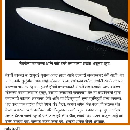
नेहमीच्या वापराच्या आणि फळे वगैरे कापायच्या अखंड धातूच्या सुर्‍या.
मेइजी काळात या सामुराई युगाचा अस्त झाला आणि तलवारी बाळगण्यावर बंदी आली. मग
या कारागीर कुटुंबांचा व्यवसायही धोक्यात आला. त्यांतल्या अनेक जणांनी स्वयंपाकघरात
वापरल्या जाणाऱ्या सुऱ्या, म्हणजे होच्यो बनवण्याकडे आपले लक्ष वळवले. अल्पावधीतच
लोकांच्या स्वयंपाकघरात घुसून, देखण्या कत्तलीची जबाबदारी घेत या कारागिरांनी सुऱ्या
बनवण्याचे कौशल्य आत्मसात केले आणि या वैशिष्ट्यपूर्ण सुऱ्या प्रसिद्धही होऊ लागल्या.
धातू कसा गरम करून किती वेगाने थंड केला, म्हणजे लगेच थंड केला की हळूहळू थंड
केला, यावरून त्याचे काठिण्य आणि ठिसूळपणा ठरतो. सुऱ्या बनवताना हा मुद्दा नक्कीच
लक्षात घेतला जातो. सुरीचे पाते जाड हवे की बारीक, त्याची धार एकाच बाजूला आहे की
दोन्ही बाजूला हवी, पात्याचे वजन किती हवे, अशाही अनेक गोष्टी असतात.
related1: