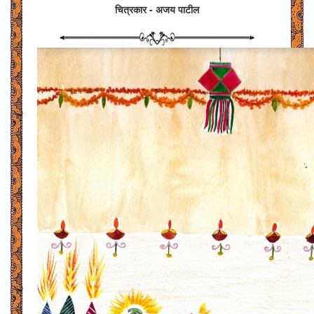
चित्रकार - अजय पाटील