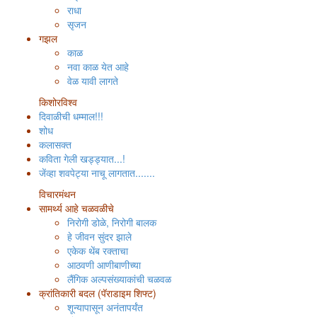
राधा
सृजन
गझल
काळ
नवा काळ येत आहे
वेळ यावी लागते
किशोरविश्व
दिवाळीची धम्माल!!!
शोध
कलासक्त
कविता गेली खड्ड्यात...!
जेंव्हा शवपेट्या नाचू लागतात.......
विचारमंथन
सामर्थ्य आहे चळवळीचे
निरोगी डोळे, निरोगी बालक
हे जीवन सुंदर झाले
एकेक थेंब रक्ताचा
आठवणी आणीबाणीच्या
लैंगिक अल्पसंख्याकांची चळवळ
क्रांतिकारी बदल (पॅराडाइम शिफ्ट)
शून्यापासून अनंतापर्यंत