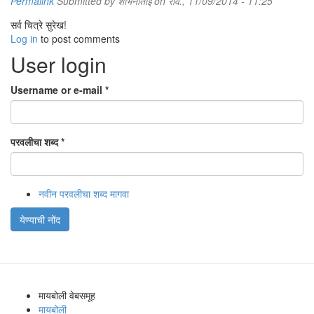
Permalink
Submitted by
शोभनाताई
on रवि., 11/09/2014 - 11:25
सर्व चित्रे सुरेख!
Log in
to post comments
User login
Username or e-mail
*
परवलीचा शब्द
*
नवीन परवलीचा शब्द मागवा
येण्याची नोंद
मायबोली वेबसमूह
मायबोली