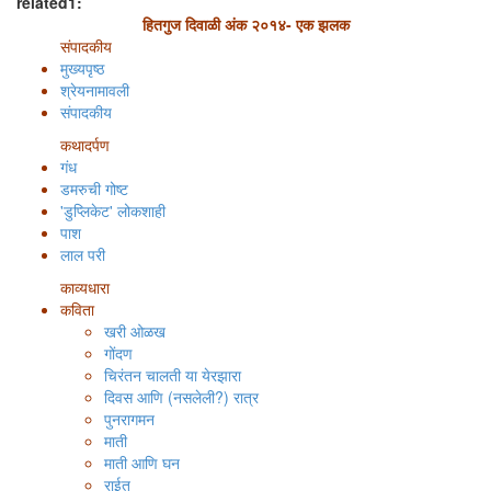
related1:
हितगुज दिवाळी अंक २०१४- एक झलक
संपादकीय
मुख्यपृष्ठ
श्रेयनामावली
संपादकीय
कथादर्पण
गंध
डमरुची गोष्ट
'डुप्लिकेट' लोकशाही
पाश
लाल परी
काव्यधारा
कविता
खरी ओळख
गोंदण
चिरंतन चालती या येरझारा
दिवस आणि (नसलेली?) रात्र
पुनरागमन
माती
माती आणि घन
राईत