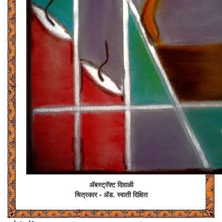
अ‍ॅबस्ट्रॅक्ट दिवाळी
चित्रकार - अ‍ॅड. स्वाती दिक्षित