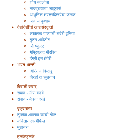
शोध बदलांचा
नादब्रह्माचा जादूगार!
आधुनिक शस्त्रक्रियेचा जनक
आवाज कुणाचा
देशोदेशींची खाद्यसंस्कृती
लखलख पात्यांची चंदेरी दुनिया
गुटन आपेटीट
ऑ ग्युएत्टा
गेम्रिएलाद मीरवित
हंग्री इन हंगेरी
भारत-भारती
गिरिराज किराडू
बिरहां दा सुलतान
दिवाळी संवाद
संवाद - मीरा बडवे
संवाद - मेघना एरंडे
दृक्‌श्राव्य
तुमच्या आमच्या घरची गोष्ट
कविता- एक मैफिल
मुशायरा
हलकेफुलके