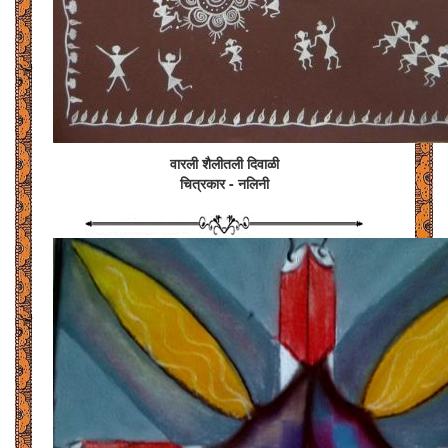
वारली शैलीतली दिवाळी
चित्रकार - नलिनी