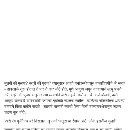
मुलगी की मुलगा? स्त्री की पुरुष? त्यानुसार अगदी गर्भावस्थेपासून बाळाविषयीचे जे समज
- ठोकताळे सुरू होतात ते पार ते बाळ मोठे होते, पूर्ण आयुष्य जगून वार्धक्याने मृत्यू पावते
तरी स्त्री की पुरुष यानुसार त्या व्यक्तीने कसे राहावे, कसे वागावे, कसे बोलावे, कसे
आयुष्य घालवावे याविषयीची जगाची गृहीतके संपतच नाहीत!! ठरलेल्या चौकटींतच आपल्या
बाब्याने किंवा बाबीने राहावे - चालावे यासाठी त्याची किंवा तिची बाल्यावस्थेपासून जडण-
घडण सुरु होते.
'असे रंग मुलींनाच बरे दिसतात. तू नको घालूस या रंगाचा शर्ट! लोक हसतील तुला!'
'त्याच्या घरी त्याला उशिरा का आलास म्हणून नसतील विचारत, पण तू तर मुलगी आहेस