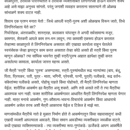
काळापुरते, ठरावीक परिस्थितीत व ठरावीक व्यक्तींसोबत लिंगनिरपेक्ष होऊन वावरणे शक्य
आहे असे माझा अनुभव सांगतो. परंतु जगाशी व्यवहार करताना सातत्याने ती ओळख
सांभाळणे शक्य वाटत नाही.
शिवाय एक प्रश्न मनात येतो : जिथे आपली स्त्री-पुरुष अशी ओळखच विरून जाते, तिथे
लिंगनिरपेक्षता येते का?
गिर्यारोहक, अंतराळवीर, शास्त्रज्ञ, कलाकार यांपासून ते अगदी सर्वसामान्य मजूर,
कामगार, शेतकरी आपले काम तन-मन लावून, त्या कामाशी एकरूप होऊन करतात
तेव्हाच्या काळापुरते ते लिंगनिरपेक्षच असतात की! एखाद्या कार्याला वाहून घेतलेले
स्वयंसेवक जेव्हा झपाटून काम करत असतात तेव्हा कोठे असते ही स्त्री किंवा पुरुष
म्हणून ओळख? त्या सांघिक भावनेत तुम्ही स्त्री/पुरुष आहात ह्यापेक्षा तुम्ही करत
असलेल्या कामाला, कार्याला जास्त महत्त्व असते.
जी मैत्री 'स्त्री' किंवा 'पुरुष' असण्याच्या, स्त्री-पुरुषांमधील रूढ नात्यांच्या (बाप, बंधू,
पिता, प्रियकर, पती, पुत्र - माता, भगिनी, प्रेयसी, पत्नी, पुत्री) पलीकडे, रूढ वर्तन-
संकेतांच्या पलीकडे असते, पोहोचू पाहते किंवा पोहोचते, ती मैत्री लिंगनिरपेक्ष म्हणता
येईल. शारीरिक आकर्षण ह्या मैत्रीत असू शकते. आणि तसे असले तरी ते त्या मैत्रीचा
आवश्यक भाग नाही. फक्त शारीरिक आकर्षणावर आधारित मैत्री लिंगनिरपेक्ष म्हणता येणार
नाही. मात्र मनाचे आकर्षण, गुण-कौशल्य-भावना-विचारांचे आकर्षण किंवा आधाराचे
आकर्षण असेल तरच अशी मैत्री आकारास येईल व टिकेल हे माझे मत.
माणसांमधील मैत्रीचे नाते हे मुळात निर्माण होते ते आकर्षणातून किंवा सहवासातून! कधी
एखादी व्यक्ती आपल्याला आवडते, किंवा समान आवडीच्या व्यक्तीबद्दल जवळीक वाटते.
कधी एखाद्या व्यक्तिमत्त्वाकडे - त्या व्यक्तीच्या रूपा-गुणांकडे- ऊर्जेकडे आपण आकर्षिले