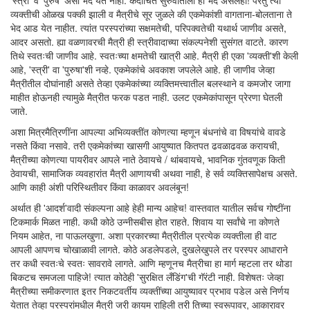
'स्त्री' व 'पुरुष' असा भेद येत नाही. कदाचित सुरुवातीला हा भेद असेलही! परंतु त्या
व्यक्तीची ओळख पक्की झाली व मैत्रीचे सूर जुळले की एकमेकांशी वागताना-बोलताना ते
भेद आड येत नाहीत. त्यांत परस्परांच्या सक्षमतेची, परिपक्वतेची यथार्थ जाणीव असते,
आदर असतो. ह्या वळणावरची मैत्री ही स्त्रीवादाच्या संकल्पनेशी सुसंगत वाटते. कारण
तिथे स्वतःची जाणीव आहे. स्वतःच्या क्षमतेची खात्री आहे. मैत्री ही एका 'व्यक्ती'शी केली
आहे, 'स्त्री' वा 'पुरुषा'शी नव्हे. एकमेकांचे अवकाश जपलेले आहे. ही जाणीव जेव्हा
मैत्रीतील दोघांनाही असते तेव्हा एकमेकांच्या व्यक्तिमत्त्वातील बलस्थाने व कमजोर जागा
माहीत होऊनही त्यामुळे मैत्रीत फरक पडत नाही. उलट एकमेकांपासून प्रेरणा घेतली
जाते.
अशा मित्रमैत्रिणींना आपल्या अभिव्यक्तींत कोणत्या म्हणून बंधनांचे वा विषयांचे वावडे
नसते किंवा नसावे. तरी एकमेकांच्या खासगी आयुष्यात कितपत ढवळाढवळ करायची,
मैत्रीच्या कोणत्या पायरीवर आपले नाते ठेवायचे / थांबवायचे, भावनिक गुंतवणूक किती
ठेवायची, सामाजिक व्यवहारांत मैत्री आणायची अथवा नाही, हे सर्व व्यक्तिसापेक्षच असते.
आणि काही अंशी परिस्थितीवर किंवा काळावर अवलंबून!
अर्थात ही 'आदर्श'वादी संकल्पना आहे हेही मान्य आहेच! वास्तवात यातील सर्वच गोष्टींना
टिकमार्क मिळत नाही. कधी कोठे उन्नीसबीस होत राहते. शिवाय या सर्वांचे ना कोणते
नियम आहेत, ना पाऊलखुणा. अशा प्रकारच्या मैत्रीतील प्रत्येक व्यक्तीला ही वाट
आपली आपणच चोखाळावी लागते. कोठे अडलेपडले, दुखलेखुपले तर परस्पर आधाराने
तर कधी स्वतःचे स्वतः सावरावे लागते. आणि म्हणूनच मैत्रीचा हा मार्ग म्हटला तर थोडा
बिकटच समजला पाहिजे! त्यात कोठेही 'सुरक्षित लँडिंग'ची गॅरंटी नाही. विशेषतः जेव्हा
मैत्रीच्या समीकरणात इतर निकटवर्तीय व्यक्तींच्या आयुष्यावर प्रभाव पडेल असे निर्णय
येतात तेव्हा परस्परांमधील मैत्री जरी कायम राहिली तरी तिच्या स्वरूपावर, आकारावर