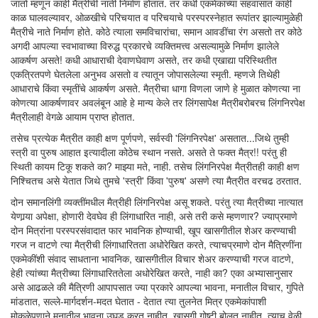
जातो म्हणून काही मैत्रीची नाती निर्माण होतात. तर कधी एकमेकांच्या सहवासात काही
काळ घालवल्यावर, ओळखीचे परिचयात व परिचयाचे परस्परस्नेहात रूपांतर झाल्यामुळेही
मैत्रीचे नाते निर्माण होते. कोठे त्याला समविचारांचा, समान आवडींचा रंग असतो तर कोठे
अगदी आपल्या स्वभावाच्या विरुद्ध प्रकारचे व्यक्तिमत्त्व असल्यामुळे निर्माण झालेले
आकर्षण असते! कधी आधाराची देवाणघेवाण असते, तर कधी एखाद्या परिस्थितीत
एकत्रितपणे घेतलेला अनुभव असतो व त्यातून जोपासलेल्या स्मृती. म्हणजे तिथेही
आधाराचे किंवा स्मृतींचे आकर्षण असते. मैत्रीचा धागा विणला जाणे हे मुळात कोणत्या ना
कोणत्या आकर्षणावर अवलंबून आहे हे मान्य केले तर लिंगसापेक्ष मैत्रीबरोबरच लिंगनिरपेक्ष
मैत्रीलाही वेगळे आयाम प्राप्त होतात.
तसेच प्रत्येक मैत्रीत काही क्षण पूर्णपणे, सर्वस्वी 'लिंगनिरपेक्ष' असतात...जिथे तुम्ही
स्त्री वा पुरुष आहात इत्यादीला कोठेच स्थान नसते. असते ते फक्त मैत्र!! परंतु ही
स्थिती कायम टिकू शकते का? माझ्या मते, नाही. तसेच लिंगनिरपेक्ष मैत्रीतही काही क्षण
निश्चितच असे येतात जिथे तुमचे 'स्त्री' किंवा 'पुरुष' असणे त्या मैत्रीत वरचढ ठरतात.
दोन समानलिंगी व्यक्तींमधील मैत्रीही लिंगनिरपेक्ष असू शकते. परंतु त्या मैत्रीच्या नात्यात
येणार्‍या अपेक्षा, होणारी देवघेव ही लिंगाधारित नाही, असे तरी कसे म्हणणार? ज्याप्रमाणे
दोन मित्रांना परस्परसंवादात फार भावनिक होण्याची, खूप खासगीतील शेअर करण्याची
गरज न वाटणे त्या मैत्रीची लिंगाधारितता अधोरेखित करते, त्याचप्रमाणे दोन मैत्रिणींना
एकमेकींशी संवाद साधताना भावनिक, खासगीतील विचार शेअर करण्याची गरज वाटणे,
हेही त्यांच्या मैत्रीच्या लिंगाधारिततेला अधोरेखित करते, नाही का? एका अभ्यासानुसार
असे आढळले की मैत्रिणी आपापसात ज्या प्रकारे आपल्या भावना, मनातील विचार, गुपिते
मांडतात, सल्ले-मार्गदर्शन-मदत घेतात - देतात त्या तुलनेत मित्र एकमेकांपाशी
मोकळेपणाने मनातील भावना उघड करत नाहीत, खासगी गोष्टी बोलत नाहीत. त्याच वेळी