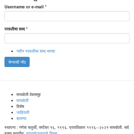
Username or e-mail
*
परवलीचा शब्द
*
नवीन परवलीचा शब्द मागवा
येण्याची नोंद
मायबोली वेबसमूह
मायबोली
विशेष
जाहिराती
बातम्या
स्थापना : गणेश चतुर्थी, सप्टेंबर १६, १९९६. प्रताधिकार १९९६--२०२१ मायबोली. सर्व
हक्क स्वाधीन.
वापराचे/वावराचे नियम