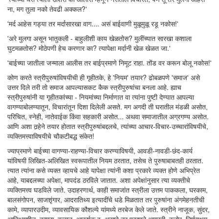
ना, मग तुला नको तेवढी अक्कल?'
'मर्द आहेस गड्या तर मर्दासारखा वाग.... असं बाईवाणी मुळूमुळू रडू नकोस!'
'अरे मुलगा असून भातुकली - बाहुलीशी काय खेळतोस? मुलींच्यात सारखा कशाला
घुटमळतोस? मोठेपणी हेच करणार का? त्यापेक्षा मर्दानी खेळ खेळत जा.'
'बाईच्या जातीला जन्माला आलीस तर बाईप्रमाणे निमूट राहा. तोंड वर करून बोलू नकोस!'
कोण करते स्त्रीपुरुषांविषयीची ही गृहीतके, हे 'नियम' तयार? ढोबळपणे 'समाज' असे
उत्तर दिले तरी तो समाज आपल्यासकट कैक स्त्रीपुरुषांचा बनला आहे. ह्याच
स्त्रीपुरुषांनी या गृहीतकांच्या - नियमांच्या निर्माणात वा त्यांना पुष्टी देण्यात आपल्या
वागण्याबोलण्यातून, विचारांतून दिशा दिलेली असते. मग अगदी ती घरातील मंडळी असोत,
परिचित, स्नेही, नातेवाईक किंवा सहकारी असोत... अथवा समाजातील अग्रगण्य असोत.
आणि अशा तर्‍हेने तयार होतात स्त्रीपुरुषांबद्दलचे, त्यांच्या आचार-विचार-उच्चारांविषयीचे,
व्यक्तिमत्त्वाविषयीचे चौकटीबद्ध संकेत!
ज्याप्रमाणे बाईच्या वागण्या-राहण्या-विचार करण्याविषयी, आवडी-नावडी-छंद-कार्य
यांविषयी लिखित-अलिखित स्वरूपातील नियम ठरतात, तसेच ते पुरुषाबाबतही ठरतात.
त्यात त्यांना कसे व्यक्त व्हायचे आहे यापेक्षा त्यांनी कशा प्रकारे व्यक्त होणे अभिप्रेत
आहे, याबद्दलच्या अपेक्षा, मापदंड ठरविले जातात. अशा अपेक्षांनुसार त्या व्यक्तीचे
व्यक्तिमत्त्व घडविले जाते. उदाहरणार्थ, काही समाजांत स्त्रीला उत्तम पाककला, घरकाम,
बालसंगोपन, साजशृंगार, आदरातिथ्य इत्यादींचे धडे मिळतात तर पुरुषांना अंगमेहनतीची
कामे, व्यापारउदीम, व्यावसायिक कौशल्ये यांमध्ये तरबेज केले जाते. स्त्रीने नाजूक, सुंदर,