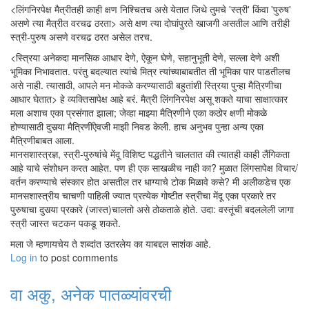
<लिंगनिरपेक्ष मैत्रीतही काही क्षण निश्चितच असे येतात जिथे तुमचे 'स्त्री' किंवा 'पुरुष'
असणे त्या मैत्रीत वरचढ ठरता> असे क्षण त्या दोघांपुरते खाजगी असतील आणि तरीही
स्त्री-पुरुष असणे वरचढ ठरत असेल तरच.
<स्त्रिया अनेकदा मानसिक आधार देणे, ऐकून घेणे, सहानुभूती देणे, सल्ला देणे अशी
भूमिका निभावतात. परंतु बदल्यात त्यांचे मित्र त्यांच्याबाबतीत ती भूमिका पार पाडतीलच
असे नाही. त्यासाठी, आपले मन मोकळे करण्यासाठी बहुतांशी स्त्रिया पुन्हा मैत्रिणीचा
आधार घेतात> हे व्यक्तिसापेक्ष आहे बरं. मैत्री लिंगनिरपेक्ष असू शकते याचा साक्षात्कार
मला अशाच एका प्रसंगात झाला; जेव्हा माझ्या मैत्रिणीने एका कठोर क्षणी मोकळे
होण्यासाठी दुसर्‍या मैत्रिणींऐवजी माझी निवड केली. हाच अनुभव पुन्हा अन्य एका
मैत्रिणीबाबत आला.
मानसशास्त्रज्ञ, स्त्री-पुरुषांचे मेंदू विशिष्ट पद्धतीने चालतात की त्यातही काही लैंगिकता
आहे याचे संशोधन करत आहेत. पण ही एक साखळीच नाही का? मुळात लिंगसापेक्ष विचार/
वर्तन करण्याचे संस्कार होत असतील तर धाग्याचे टोक मिळावे कसे? मी अलीकडेच एक
मानसशास्त्रीय चाचणी पाहिली ज्यात प्रत्येक गोष्टीत स्त्रीचा मेंदू एका प्रकारे तर
पुरुषाचा दुसर्‍या प्रकारे (जास्त)चालतो असे ठोकताळे होते. उदा: वस्तूंची बदललेली जागा
स्त्री जास्त चटकन पकडू शकते.
मला जे म्हणायचेय ते शब्दांत उतरलेय का याबद्दल साशंक आहे.
Log in
to post comments
वा अकु, अनेक पातळ्यांवरची