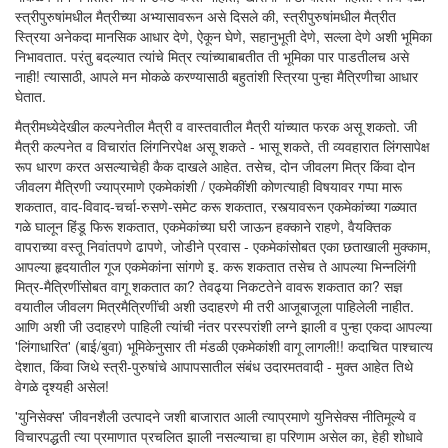
स्त्रीपुरुषांमधील मैत्रीच्या अभ्यासावरून असे दिसले की, स्त्रीपुरुषांमधील मैत्रीत
स्त्रिया अनेकदा मानसिक आधार देणे, ऐकून घेणे, सहानुभूती देणे, सल्ला देणे अशी भूमिका
निभावतात. परंतु बदल्यात त्यांचे मित्र त्यांच्याबाबतीत ती भूमिका पार पाडतीलच असे
नाही! त्यासाठी, आपले मन मोकळे करण्यासाठी बहुतांशी स्त्रिया पुन्हा मैत्रिणीचा आधार
घेतात.
मैत्रीमध्येदेखील कल्पनेतील मैत्री व वास्तवातील मैत्री यांच्यात फरक असू शकतो. जी
मैत्री कल्पनेत व विचारांत लिंगनिरपेक्ष असू शकते - भासू शकते, ती व्यवहारात लिंगसापेक्ष
रूप धारण करत असल्याचेही कैक दाखले आहेत. तसेच, दोन जीवलग मित्र किंवा दोन
जीवलग मैत्रिणी ज्याप्रमाणे एकमेकांशी / एकमेकींशी कोणत्याही विषयावर गप्पा मारू
शकतात, वाद-विवाद-चर्चा-रुसणे-समेट करू शकतात, रस्त्यावरून एकमेकांच्या गळ्यात
गळे घालून हिंडू फिरू शकतात, एकमेकांच्या घरी जाऊन हक्काने राहणे, वैयक्तिक
वापराच्या वस्तू निवांतपणे ढापणे, जोडीने प्रवास - एकमेकांसोबत एका छताखाली मुक्काम,
आपल्या हृदयातील गूज एकमेकांना सांगणे इ. करू शकतात तसेच ते आपल्या भिन्नलिंगी
मित्र-मैत्रिणींसोबत वागू शकतात का? तेवढ्या निकटतेने वावरू शकतात का? सज्ञ
वयातील जीवलग मित्रमैत्रिणींची अशी उदाहरणे मी तरी आजूबाजूला पाहिलेली नाहीत.
आणि अशी जी उदाहरणे पाहिली त्यांची नंतर परस्परांशी लग्ने झाली व पुन्हा एकदा आपल्या
'लिंगाधारित' (बाई/बुवा) भूमिकेनुसार ती मंडळी एकमेकांशी वागू लागली!! कदाचित पाश्चात्य
देशात, किंवा जिथे स्त्री-पुरुषांचे आपापसातील संबंध उदारमतवादी - मुक्त आहेत तिथे
वेगळे दृश्यही असेल!
'युनिसेक्स' जीवनशैली उत्पादने जशी बाजारात आली त्याप्रमाणे युनिसेक्स नीतिमूल्ये व
विचारपद्धती त्या प्रमाणात प्रचलित झाली नसल्याचा हा परिणाम असेल का, हेही शोधावे