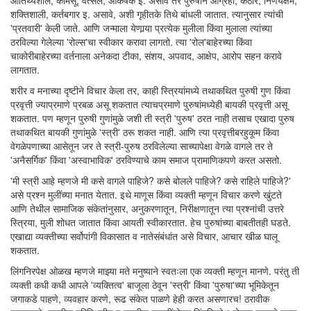
आतिथ्यशील, कामसू, वत्सल, आकर्षक इ. असावे तर पुरुषाने आग्रही, कठोर, निर्णयक्षम,
शक्तिशाली, कर्तबगार इ. असावे, अशी गृहीतके तिथे बांधली जातात. त्यानुसार त्यांची
'प्रतवारी' केली जाते. आणि जन्माला येणार्‍या प्रत्येक मुलीला किंवा मुलाला त्यांच्या
ठरविल्या गेलेल्या 'रोल्स'चा स्वीकार करावा लागतो. त्या 'रोल'बाहेरच्या किंवा
चाकोरीबाहेरच्या वर्तनाला अनेकदा टीका, संशय, अपवाद, आक्षेप, आरोप सहन करावे
लागतात.
शरीर व मनाच्या दृष्टीने विचार केला तर, काही स्त्रियांमध्ये तथाकथित पुरुषी गुण किंवा
प्रवृत्ती ज्याप्रमाणे प्रबळ असू शकतात त्याचप्रमाणे पुरुषांमध्येही बायकी प्रवृत्ती असू
शकतात. पण म्हणून पुरुषी गुणांमुळे जशी ती स्त्री 'पुरुष' ठरत नाही तसाच एखादा पुरुष
तथाकथित बायकी गुणांमुळे 'स्त्री' ठरू शकत नाही. आणि त्या प्रवृत्तीबरहुकूम किंवा
वेगळेपणाच्या आसेतून जर ते स्त्री-पुरुष ठरविलेल्या साच्यापेक्षा वेगळे वागले तर ते
'अनैसर्गिक' किंवा 'अस्वाभाविक' ठरविण्याचे काम समाज प्रामाणिकपणे करत असतो.
'मी स्त्री आहे म्हणजे मी कसे वागले पाहिजे? कसे बोलले पाहिजे? कसे राहिले पाहिजे?'
असे प्रश्न मुलींच्या मनात येतात. इथे माणूस किंवा व्यक्ती म्हणून विचार करणे खुंटते
आणि तेथील सामाजिक संकेतांनुसार, अनुकरणातून, निरीक्षणातून त्या प्रश्नांची उत्तरे
स्त्रिया, मुली शोधत जातात किंवा आयती स्वीकारतात. हेच पुरुषांच्या बाबतीतही घडते.
एखाद्या व्यक्तीच्या सर्वोपांगी विकासात व नातेसंबंधांत असे विचार, आचार खीळ घालू
शकतात.
लिंगनिरपेक्ष ओळख म्हणजे माझ्या मते मनुष्याने स्वतःला एक व्यक्ती म्हणून मानणे. परंतु ती
व्यक्ती कधी कधी आपले 'व्यक्तित्व' बाजूला ठेवून 'स्त्री' किंवा 'पुरुषा'च्या भूमिकेतून
जगाकडे पाहणे, व्यवहार करणे, रूढ संकेत पाळणे हेही करत असणारच! ठरावीक