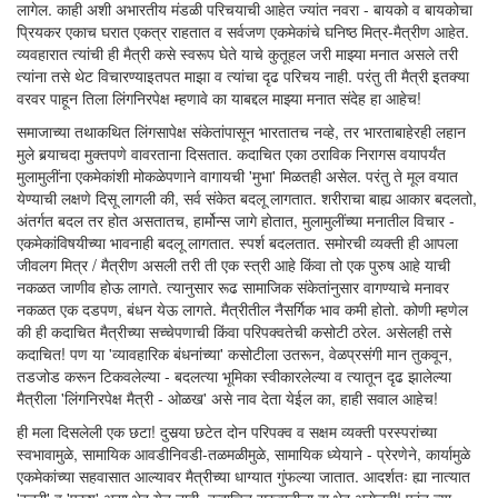
लागेल. काही अशी अभारतीय मंडळी परिचयाची आहेत ज्यांत नवरा - बायको व बायकोचा
प्रियकर एकाच घरात एकत्र राहतात व सर्वजण एकमेकांचे घनिष्ठ मित्र-मैत्रीण आहेत.
व्यवहारात त्यांची ही मैत्री कसे स्वरूप घेते याचे कुतूहल जरी माझ्या मनात असले तरी
त्यांना तसे थेट विचारण्याइतपत माझा व त्यांचा दृढ परिचय नाही. परंतु ती मैत्री इतक्या
वरवर पाहून तिला लिंगनिरपेक्ष म्हणावे का याबद्दल माझ्या मनात संदेह हा आहेच!
समाजाच्या तथाकथित लिंगसापेक्ष संकेतांपासून भारतातच नव्हे, तर भारताबाहेरही लहान
मुले बर्‍याचदा मुक्तपणे वावरताना दिसतात. कदाचित एका ठराविक निरागस वयापर्यंत
मुलामुलींना एकमेकांशी मोकळेपणाने वागायची 'मुभा' मिळतही असेल. परंतु ते मूल वयात
येण्याची लक्षणे दिसू लागली की, सर्व संकेत बदलू लागतात. शरीराचा बाह्य आकार बदलतो,
अंतर्गत बदल तर होत असतातच, हार्मोन्स जागे होतात, मुलामुलींच्या मनातील विचार -
एकमेकांविषयीच्या भावनाही बदलू लागतात. स्पर्श बदलतात. समोरची व्यक्ती ही आपला
जीवलग मित्र / मैत्रीण असली तरी ती एक स्त्री आहे किंवा तो एक पुरुष आहे याची
नकळत जाणीव होऊ लागते. त्यानुसार रूढ सामाजिक संकेतांनुसार वागण्याचे मनावर
नकळत एक दडपण, बंधन येऊ लागते. मैत्रीतील नैसर्गिक भाव कमी होतो. कोणी म्हणेल
की ही कदाचित मैत्रीच्या सच्चेपणाची किंवा परिपक्वतेची कसोटी ठरेल. असेलही तसे
कदाचित! पण या 'व्यावहारिक बंधनांच्या' कसोटीला उतरून, वेळप्रसंगी मान तुकवून,
तडजोड करून टिकवलेल्या - बदलत्या भूमिका स्वीकारलेल्या व त्यातून दृढ झालेल्या
मैत्रीला 'लिंगनिरपेक्ष मैत्री - ओळख' असे नाव देता येईल का, हाही सवाल आहेच!
ही मला दिसलेली एक छटा! दुसर्‍या छटेत दोन परिपक्व व सक्षम व्यक्ती परस्परांच्या
स्वभावामुळे, सामायिक आवडीनिवडी-तळमळीमुळे, सामायिक ध्येयाने - प्रेरणेने, कार्यामुळे
एकमेकांच्या सहवासात आल्यावर मैत्रीच्या धाग्यात गुंफल्या जातात. आदर्शतः ह्या नात्यात