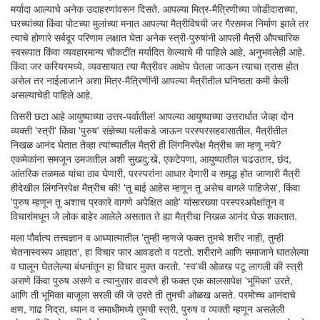
मर्यादा आल्याचे अनेक उदाहरणांवरून दिसते. आपल्या मित्र-मैत्रिणीच्या जोडीदाराच्या,
घरच्यांच्या किंवा पोटच्या मुलांच्या मनात आपल्या मैत्रीविषयी जर गैरसमज निर्माण झाले तर
त्याचे होणारे सर्वदूर परिणाम लक्षात घेता अनेक स्त्री-पुरुषांनी आपली मैत्री औपचारिक
स्वरूपात किंवा व्यवहारमान्य चौकटींत मर्यादित केल्याचे मी पाहिले आहे, अनुभवलेही आहे.
किंवा जर करियरमध्ये, व्यवसायात त्या मैत्रीवर आक्षेप घेतला जाऊन त्याचा त्रास होत
असेल तर नाईलाजाने अशा मित्र-मैत्रिणींनी आपल्या मैत्रीतील घनिष्ठता कमी केली
असल्याचेही पाहिले आहे.
तिसरी छटा आहे आयुष्याच्या उत्तर-पर्वातील! आपल्या आयुष्याच्या उत्तरार्धात जेव्हा दोन
व्यक्ती 'स्त्री' किंवा 'पुरुष' संज्ञेच्या पलीकडे जाऊन परस्परसहवासातील, मैत्रीतील
निखळ आनंद घेतात तेव्हा त्यांच्यातील मैत्री ही लिंगनिरपेक्ष मैत्रीच का म्हणू नये?
एकमेकांना समजून उमजतील अशी सुखदु:खे, एकटेपणा, आयुष्यातील चढउतार, छंद,
आंतरिक तळमळ यांचा ठाव घेणारी, परस्परांना आधार देणारी व समृद्ध होत जाणारी मैत्री
हीदेखील लिंगनिरपेक्ष मैत्रीच की! 'तू बाई आहेस म्हणून तू असेच वागले पाहिजेस', किंवा
'पुरुष म्हणून तू अशाच प्रकारे वागणे अपेक्षित आहे' यांसारख्या परस्परअपेक्षांतून व
विचारांमधून जे लोक बाहेर आलेले असतात ते ह्या मैत्रीचा निखळ आनंद घेऊ शकतात.
मला पौर्वात्य तत्त्वज्ञान व आध्यात्मातील 'तुम्ही म्हणजे फक्त तुमचे शरीर नाही, तुम्ही
चेतनास्वरूप आहात', हा विचार फार आवडतो व पटतो. शरीराने आणि समाजाने घातलेल्या
व घालून घेतलेल्या बंधनांतून हा विचार मुक्त करतो. 'स्व'ची ओळख पटू लागली की स्त्री
असणे किंवा पुरुष असणे व त्यानुसार वावरणे ही फक्त एक कालसापेक्ष 'भूमिका' उरते,
आणि ती भूमिका बाजूला सरली की जे उरते ती तुमची ओळख असते. परमोच्च आनंदाचे
क्षण, गाढ निद्रा, ध्यान व समाधीमध्ये तुमची स्त्री, पुरुष व व्यक्ती म्हणून असलेली