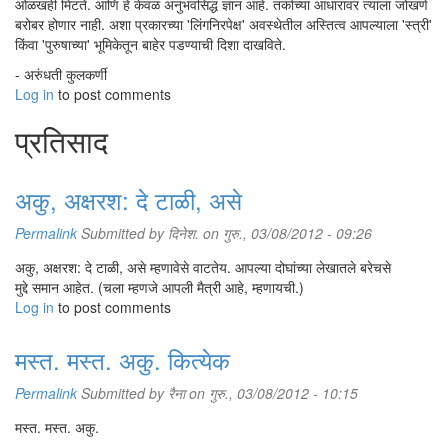
ओळखही मिटते. आणि हे केवळ अनुभवसिद्ध ज्ञान आहे. तर्काच्या आधारावर त्याला जोखणे
बरोबर होणार नाही. अशा प्रकारच्या 'लिंगनिरपेक्ष' अवस्थेतील अस्तित्व आपल्याला 'स्त्री'
किंवा 'पुरुषाच्या' भूमिकेतून बाहेर पडण्याची दिशा दाखविते.
- अरुंधती कुलकर्णी
Log in
to post comments
प्रतिसाद
अकु, अक्षरश: दे टाळी, असे
Permalink
Submitted by
दिनेश.
on गुरु., 03/08/2012 - 09:26
अकु, अक्षरश: दे टाळी, असे म्हणावेसे वाटतेय. आपल्या दोघांच्या लेखातले बरेचसे
मुद्दे समान आहेत. (चला म्हणजे आपली मैत्री आहे, म्हणायची.)
Log in
to post comments
मस्त. मस्त. अकु. कित्येक
Permalink
Submitted by
रैना
on गुरु., 03/08/2012 - 10:15
मस्त. मस्त. अकु.